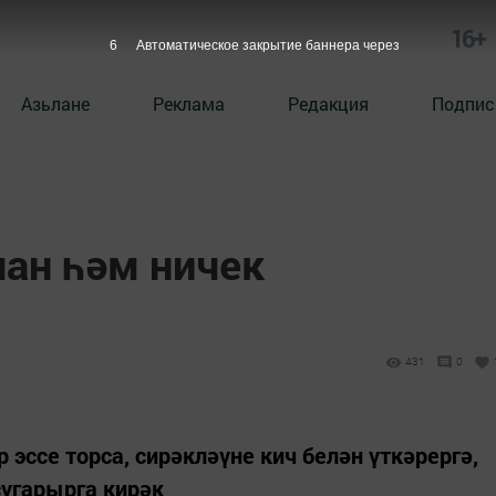
16+
5
Автоматическое закрытие баннера через
Азьлане
Реклама
Редакция
Подпис
чан һәм ничек
431
0
 эссе торса, сирәкләүне кич белән үткәрергә,
угарырга кирәк