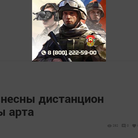
знесны дистанцион
ы арта
282
0