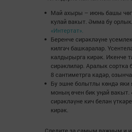
Май ахыры – июнь башы чөге
кулай вакыт. Әмма бу орлык
«Интертат».
Беренче сирәкләүне үсемлек
килгәч башкаралар. Үсентел
калдырырга кирәк. Икенче 
сирәклиләр. Аралык сортка 
8 сантиметрга кадәр, озынча
Бу эшне болытлы көндә яки 
моның өчен бик уңай вакыт. 
сирәкләүне кич белән үткәр
кирәк.
Следите за самым важным и 