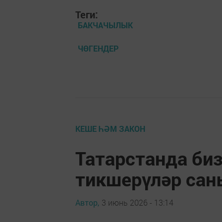
Теги:
БАКЧАЧЫЛЫК
ЧӨГЕНДЕР
КЕШЕ ҺӘМ ЗАКОН
Татарстанда би
тикшерүләр сан
Автор,
3 июнь 2026 - 13:14