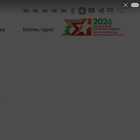
ка
Безнең тарих
1