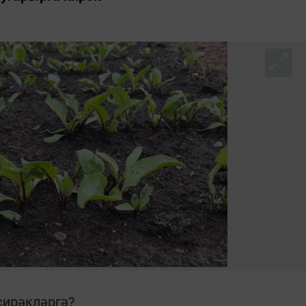
сирәкләргә?