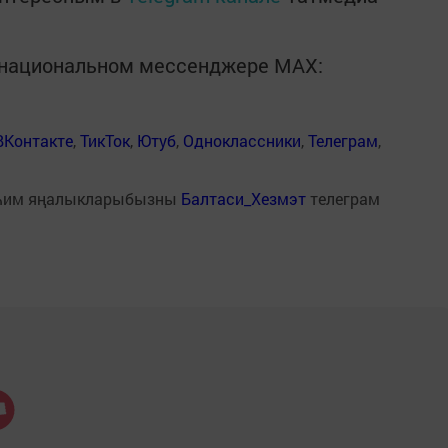
в национальном мессенджере MАХ:
ВКонтакте
,
ТикТок
,
Ютуб
,
Одноклассники
,
Телеграм
,
һим яңалыкларыбызны
Балтаси_Хезмэт
телеграм