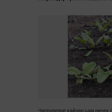
Чөгендерне кайчан һәм ничек 