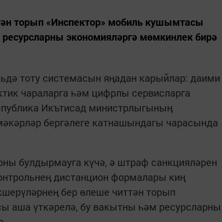
тән торып «Инспектор» мобиль кушымтасы
м ресурсларны экономияләргә мөмкинлек бирә
ьдә тоту системасын яңадан карыйлар: даими
тик чараларга һәм цифрлы сервисларга
еспублика Икътисад министрлыгының
мәкәрләр бергәлеге катнашындагы чарасында
арны булдырмауга күчә, ә штраф санкцияләрен
контрольнең дистанцион формалары киң
кшерүләрнең бер өлеше читтән торып
ы аша үткәрелә, бу вакытны һәм ресурсларны
ә.