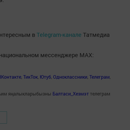
интересным в
Telegram-канале
Татмедиа
в национальном мессенджере MАХ:
ВКонтакте
,
ТикТок
,
Ютуб
,
Одноклассники
,
Телеграм
,
һим яңалыкларыбызны
Балтаси_Хезмэт
телеграм