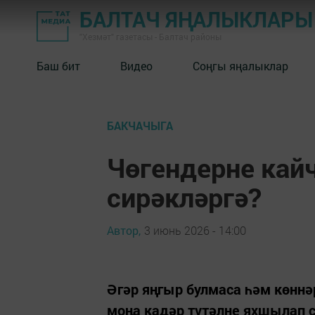
БАЛТАЧ ЯҢАЛЫКЛАРЫ
"Хезмәт" газетасы - Балтач районы
Баш бит
Видео
Соңгы яңалыклар
БАКЧАЧЫГА
Чөгендерне кай
сирәкләргә?
Автор,
3 июнь 2026 - 14:00
Әгәр яңгыр булмаса һәм көннәр
моңа кадәр түтәлне яхшылап с