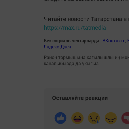
Читайте новости Татарстана 
https://max.ru/tatmedia
Без социаль челтәрләрдә
:
ВКонтакте
,
Яндекс.Дзен
Район тормышына кагылышлы иң мө
каналыбызда да укыгыз.
Оставляйте реакции