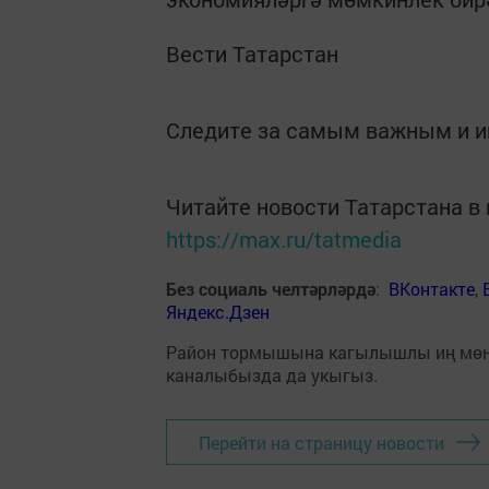
Вести Татарстан
Следите за самым важным и 
Читайте новости Татарстана 
https://max.ru/tatmedia
Без социаль челтәрләрдә
:
ВКонтакте
,
Яндекс.Дзен
Район тормышына кагылышлы иң мө
каналыбызда да укыгыз.
Перейти на страницу новости