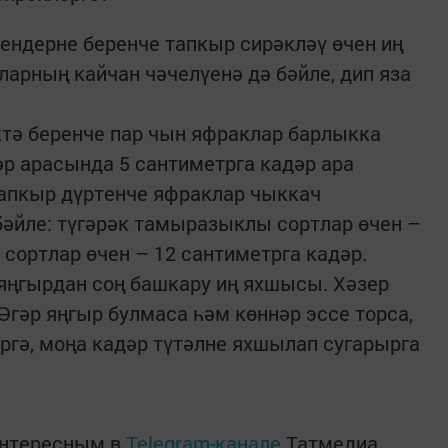
ндерне беренче тапкыр сирәкләү өчен иң
ларның кайчан чәчелүенә дә бәйле, дип яза
тә беренче пар чын яфраклар барлыкка
әр арасында 5 сантиметрга кадәр ара
тапкыр дүртенче яфраклар чыккач
бәйле: түгәрәк тамыразыклы сортлар өчен –
 сортлар өчен – 12 сантиметрга кадәр.
яңгырдан соң башкару иң яхшысы. Хәзер
Әгәр яңгыр булмаса һәм көннәр эссе торса,
ергә, моңа кадәр түтәлне яхшылап сугарырга
интересным в
Telegram-канале
Татмедиа