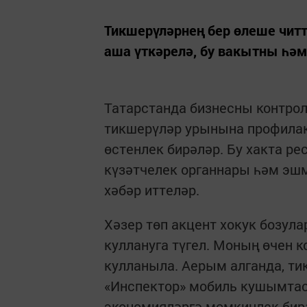
Тикшерүләрнең бер өлеше чит
аша үткәрелә, бу вакытны һә
Татарстанда бизнесны контрол
тикшерүләр урынына профилак
өстенлек бирәләр. Бу хакта р
күзәтчелек органнары һәм эш
хәбәр иттеләр.
Хәзер төп акцент хокук бозул
куллануга түгел. Моның өчен 
кулланыла. Аерым алганда, ти
«Инспектор» мобиль кушымтас
экономияләргә мөмкинлек бир