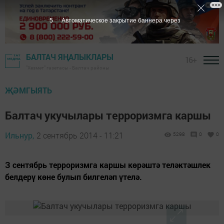
5
Автоматическое закрытие баннера через
БАЛТАЧ ЯҢАЛЫКЛАРЫ
16+
"Хезмәт" газетасы - Балтач районы
ҖӘМГЫЯТЬ
Балтач укучылары терроризмга каршы
Ильнур,
2 сентябрь 2014 - 11:21
5298
0
0
З сентябрь терроризмга каршы көрәштә теләктәшлек
белдерү көне булып билгеләп үтелә.