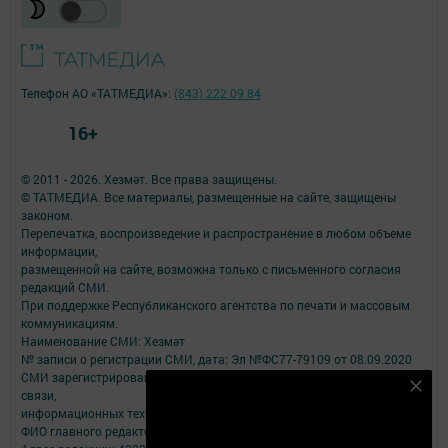
Телефон АО «ТАТМЕДИА»:
(843) 222 09 84
16+
© 2011 - 2026. Хезмәт. Все права защищены.
© ТАТМЕДИА. Все материалы, размещенные на сайте, защищены
законом.
Перепечатка, воспроизведение и распространение в любом объеме
информации,
размещенной на сайте, возможна только с письменного согласия
редакций СМИ.
При поддержке Республиканского агентства по печати и массовым
коммуникациям.
Наименование СМИ: Хезмәт
№ записи о регистрации СМИ, дата: Эл №ФС77-79109 от 08.09.2020
СМИ зарегистрированно Федеральной службой по надзору в сфере
Безнең Яндекс Дзен каналына языл
связи,
информационных технологий и массовых коммуникаций
Подписаться
ФИО главного редактора: Закиев Вакиф Мансурович