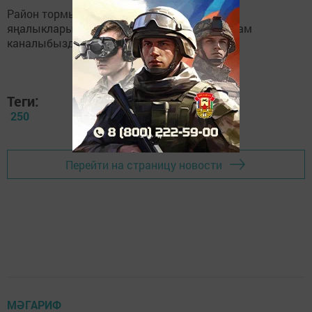
Район тормышына кагылышлы иң мөһим
яңалыкларыбызны
Балтаси_Хезмэт
телеграм
каналыбызда да укыгыз.
Теги:
250
Перейти на страницу новости
МӘГАРИФ