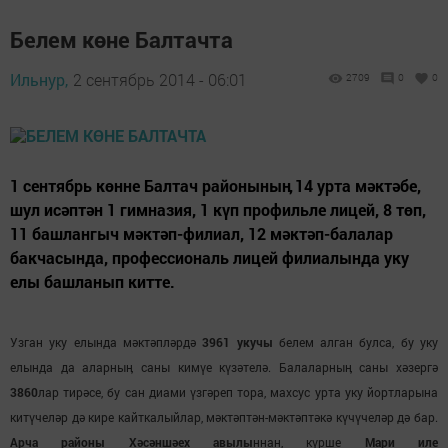
Белем көне Балтачта
Ильнур,
2 сентябрь 2014 - 06:01
2709
0
0
1 сентябрь көнне Балтач районыныӊ 14 урта мәктәбе,
шул исәптән 1 гимназия, 1 күп профильле лицей, 8 төп,
11 башлангыч мәктәп-филиал, 12 мәктәп-балалар
бакчасында, профессиональ лицей филиалында уку
елы башланып китте.
Узган уку елында мәктәпләрдә
3961 укучы
белем алган булса, бу уку
елында да аларныӊ саны кимүе күзәтелә. Балаларныӊ саны хәзергә
3860
лар тирәсе, бу сан диами үзгәреп тора, махсус урта уку йортларына
китүчеләр дә кире кайткалыйлар, мәктәптән-мәктәптәкә күчүчеләр дә бар.
Арча районы Хәсәншәех авылы
ннан, күрше
Мари иле