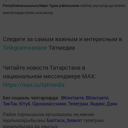
Республикасыныныӊ Мари-Турек районыннан
кайбер укучылар да безнеӊ
мәктәпләрдә белем алачаклар.
Следите за самым важным и интересным в
Telegram-канале
Татмедиа
Читайте новости Татарстана в
национальном мессенджере MАХ:
https://max.ru/tatmedia
Без социаль челтәрләрдә
:
ВКонтакте
,
ВКонтакте
,
ТикТок
,
Ютуб
,
Одноклассники
,
Телеграм
,
Яндекс.Дзен
Район тормышына кагылышлы иң мөһим
яңалыкларыбызны
Балтаси_Хезмэт
телеграм
каналыбызда да укыгыз.