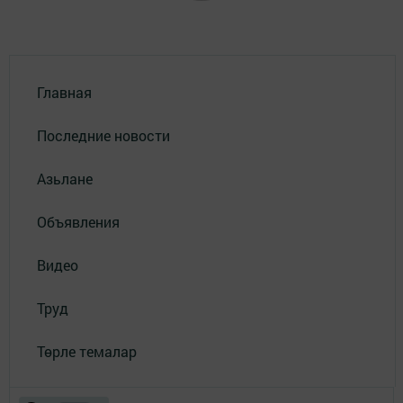
Главная
Последние новости
Азьлане
Объявления
Видео
Труд
Төрле темалар