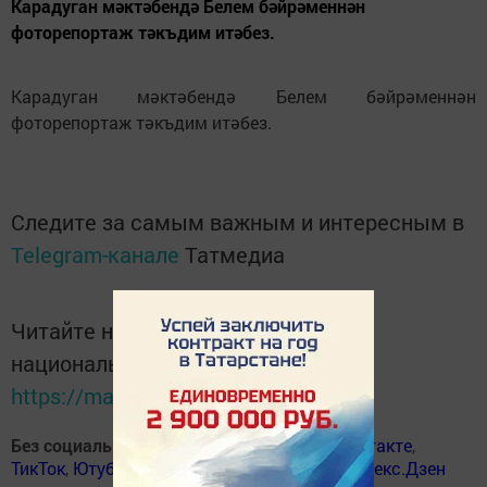
Карадуган мәктәбендә Белем бәйрәменнән
фоторепортаж тәкъдим итәбез.
Карадуган мәктәбендә Белем бәйрәменнән
фоторепортаж тәкъдим итәбез.
Следите за самым важным и интересным в
Telegram-канале
Татмедиа
Читайте новости Татарстана в
национальном мессенджере MАХ:
https://max.ru/tatmedia
Без социаль челтәрләрдә
:
ВКонтакте
,
ВКонтакте
,
ТикТок
,
Ютуб
,
Одноклассники
,
Телеграм
,
Яндекс.Дзен