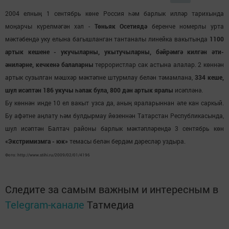
2004 елныӊ 1 сентябрь көне Россия һәм барлык илләр тарихында
моӊарчы күрелмәгән хәл -
Төньяк Осетиядә
беренче номерлы урта
мәктәбендә уку елына багышланган тантаналы линейка вакытында
1100
артык кешене - укучыларны, укытучыларны, бәйрәмгә килгән әти-
әниләрне, кечкенә балаларны
террористлар сак астына алалар. 2 көннән
артык сузылган мәшхәр мәктәпне штурмлау белән тәмамлана,
334 кеше,
шул исәптән 186 укучы һәлак була, 800 дән артык яралы
исәпләнә.
Бу көннән инде 10 ел вакыт узса да, аныӊ яраларыннан әле кан саркый.
Бу афәтне аӊлату һәм булдырмау йөзеннән Татарстан Республикасында,
шул исәптән Балтач районы барлык мәктәпләрендә 3 сентябрь көн
«Экстримизмга - юк»
темасы белән бердәм дәресләр уздыра.
Фото: http://www.stihi.ru/2009/02/01/4196
Следите за самым важным и интересным в
Telegram-канале
Татмедиа