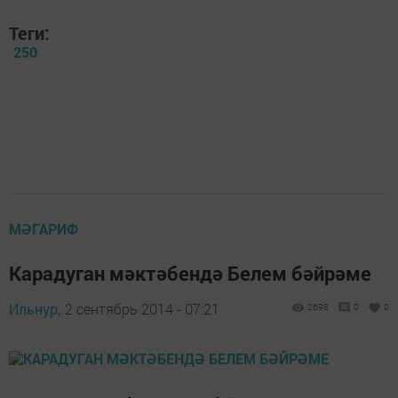
Теги:
250
МӘГАРИФ
Карадуган мәктәбендә Белем бәйрәме
Ильнур,
2 сентябрь 2014 - 07:21
2698
0
0