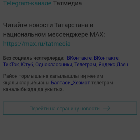
Telegram-канале
Татмедиа
Читайте новости Татарстана в
национальном мессенджере MАХ:
https://max.ru/tatmedia
Без социаль челтәрләрдә
:
ВКонтакте
,
ВКонтакте
,
ТикТок
,
Ютуб
,
Одноклассники
,
Телеграм
,
Яндекс.Дзен
Район тормышына кагылышлы иң мөһим
яңалыкларыбызны
Балтаси_Хезмэт
телеграм
каналыбызда да укыгыз.
Перейти на страницу новости