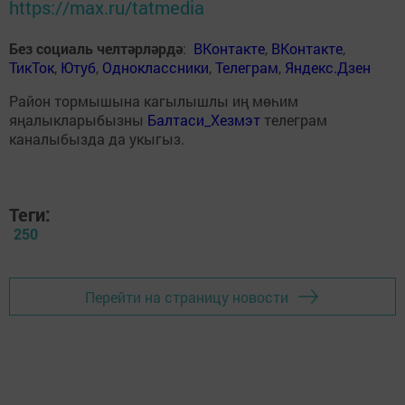
https://max.ru/tatmedia
Без социаль челтәрләрдә
:
ВКонтакте
,
ВКонтакте
,
ТикТок
,
Ютуб
,
Одноклассники
,
Телеграм
,
Яндекс.Дзен
Район тормышына кагылышлы иң мөһим
яңалыкларыбызны
Балтаси_Хезмэт
телеграм
каналыбызда да укыгыз.
Теги:
250
Перейти на страницу новости