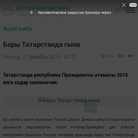
БАЛТАЧ ЯҢАЛЫКЛАРЫ
16+
5
Автоматическое закрытие баннера через
"Хезмәт" газетасы - Балтач районы
ҖӘМГЫЯТЬ
Бары Татарстанда гына
Ильнур,
27 декабрь 2014 - 07:31
2674
0
0
Татарстанда республика Президеннты атамасы 2016
елга кадәр сакланачак.
Бу хактагы закон проектын Россия Дәүләт Думасы депутатлары беренче
укылышта бертавыштан кабул иттеләр.Президент дип аталган
республика башлыгы Россия төбәләре арасында бары тик Татарстанда