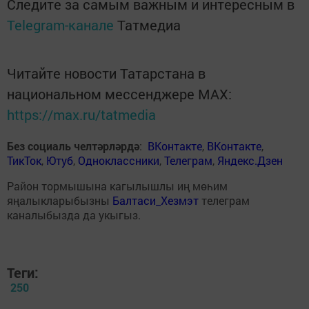
Следите за самым важным и интересным в
Telegram-канале
Татмедиа
Читайте новости Татарстана в
национальном мессенджере MАХ:
https://max.ru/tatmedia
Без социаль челтәрләрдә
:
ВКонтакте
,
ВКонтакте
,
ТикТок
,
Ютуб
,
Одноклассники
,
Телеграм
,
Яндекс.Дзен
Район тормышына кагылышлы иң мөһим
яңалыкларыбызны
Балтаси_Хезмэт
телеграм
каналыбызда да укыгыз.
Теги:
250