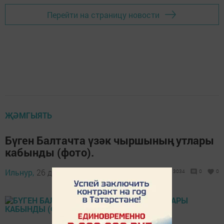
Перейти на страницу новости
ҖӘМГЫЯТЬ
Бүген Балтачта үзәк чыршының утлары
кабынды (фото).
Ильнур,
26 декабрь 2014 - 18:42
3034
0
0