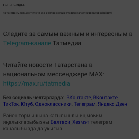
гына калды.
Фото: http://24smi.org/news/16855-dolzhnost-prezidenta-tatarstana-mogut-nazvat-babaj.html
Следите за самым важным и интересным в
Telegram-канале
Татмедиа
Читайте новости Татарстана в
национальном мессенджере MАХ:
https://max.ru/tatmedia
Без социаль челтәрләрдә
:
ВКонтакте
,
ВКонтакте
,
ТикТок
,
Ютуб
,
Одноклассники
,
Телеграм
,
Яндекс.Дзен
Район тормышына кагылышлы иң мөһим
яңалыкларыбызны
Балтаси_Хезмэт
телеграм
каналыбызда да укыгыз.