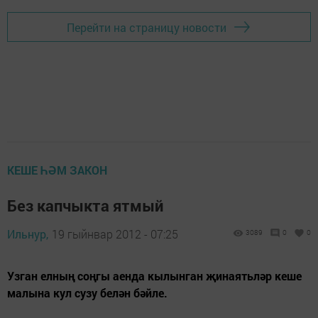
Перейти на страницу новости
КЕШЕ ҺӘМ ЗАКОН
Без капчыкта ятмый
Ильнур,
19 гыйнвар 2012 - 07:25
3089
0
0
Узган елның соңгы аенда кылынган җинаятьләр кеше
малына кул сузу белән бәйле.