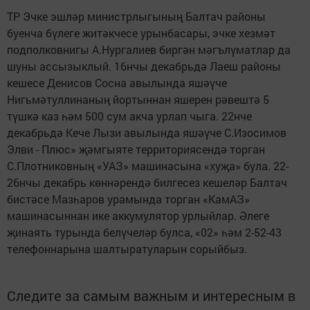
ТР Эчке эшләр министрлыгының Балтач районы
буенча бүлеге житәкчесе урынбасары, эчке хезмәт
подполковнигы А.Нургалиев биргән мәгълүматлар да
шуны ассызыклый. 16нчы декабрьдә Лаеш районы
кешесе Денисов Сосна авылында яшәүче
Нигьмәтуллинаның йортыннан яшерен рәвештә 5
түшкә каз һәм 500 сум акча урлап чыга. 22нче
декабрьдә Кече Лызи авылында яшәүче С.Изосимов
Элви - Плюс» җәмгыяте территориясендә торган
С.Плотниковның «УАЗ» машинасына «хуҗа» була. 22-
26нчы декабрь көннәрендә билгесез кешеләр Балтач
бистәсе Мазһаров урамында торган «КамАЗ»
машинасыннан ике аккумулятор урлыйлар. Әлеге
җинаять турында белүчеләр булса, «02» һәм 2-52-43
телефоннарына шалтыратуларын сорыйбыз.
Следите за самым важным и интересным в