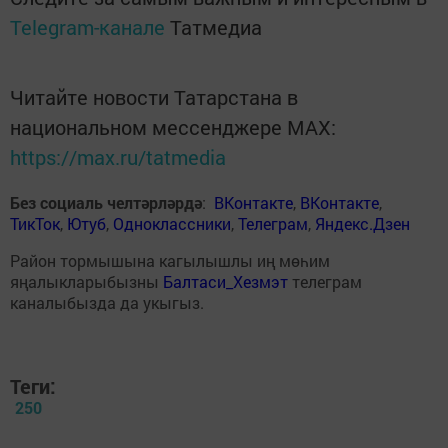
Telegram-канале
Татмедиа
Читайте новости Татарстана в
национальном мессенджере MАХ:
https://max.ru/tatmedia
Без социаль челтәрләрдә
:
ВКонтакте
,
ВКонтакте
,
ТикТок
,
Ютуб
,
Одноклассники
,
Телеграм
,
Яндекс.Дзен
Район тормышына кагылышлы иң мөһим
яңалыкларыбызны
Балтаси_Хезмэт
телеграм
каналыбызда да укыгыз.
Теги:
250