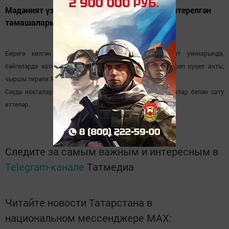
Мәдәният үзәге хезмәткәрләре театральләштерелгән
тамашаларын тәкъдим итте.
Бирегә килгән яше-карты, бала-чагасы төрле спорт уеннарында,
бәйгеләрдә катнашып бүләкләр отты.
Кыш бабайга
ияреп күңел ачты,
чыршы тирәли Яңа ел җырлары башкардылар.
Сәүдә нокталары кайнар
чәйләр, шашлыклар,
ашамлыклар белән сату
иттеләр.
Следите за самым важным и интересным в
Telegram-канале
Татмедиа
Читайте новости Татарстана в
национальном мессенджере MАХ: