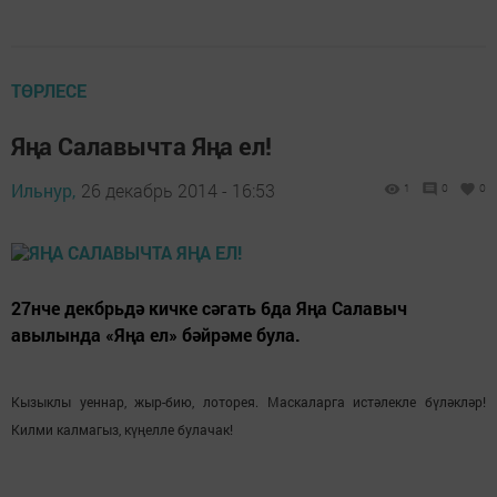
ТӨРЛЕСЕ
Яңа Салавычта Яңа ел!
Ильнур,
26 декабрь 2014 - 16:53
1
0
0
27нче декбрьдә кичке сәгать 6да Яңа Салавыч
авылында «Яңа ел» бәйрәме була.
Кызыклы уеннар, жыр-бию, лоторея. Маскаларга истәлекле бүләкләр!
Килми калмагыз, күңелле булачак!