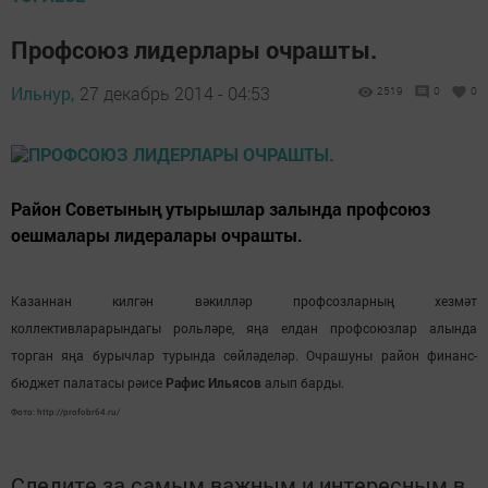
Профсоюз лидерлары очрашты.
Ильнур,
27 декабрь 2014 - 04:53
2519
0
0
Район Советының утырышлар залында профсоюз
оешмалары лидералары очрашты.
Казаннан килгән вәкилләр профсозларның хезмәт
коллективларарындагы рольләре, яңа елдан профсоюзлар алында
торган яңа бурычлар турында сөйләделәр. Очрашуны район финанс-
бюджет палатасы рәисе
Рафис Ильясов
алып барды.
Фото: http://profobr64.ru/
Следите за самым важным и интересным в