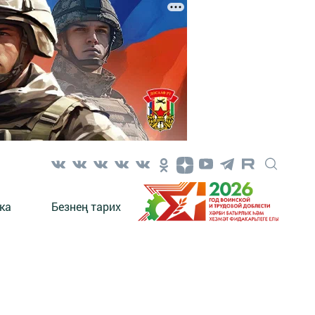
ка
Безнең тарих