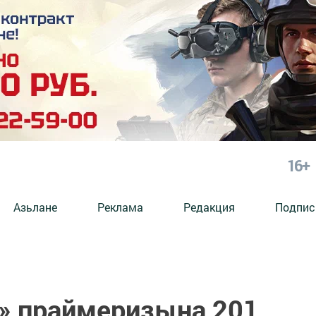
16+
Азьлане
Реклама
Редакция
Подпис
» праймеризына 201