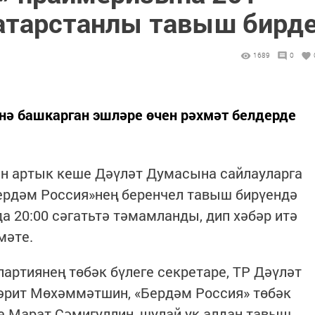
атарстанлы тавыш бирд
1689
0
ә башкарган эшләре өчен рәхмәт белдерде
ән артык кеше Дәүләт Думасына сайлауларга
Бердәм Россия»нең беренчел тавыш бирүендә
а 20:00 сәгатьтә тәмамланды, дип хәбәр итә
мәте.
артиянең төбәк бүлеге секретаре, ТР Дәүләт
рит Мөхәммәтшин, «Бердәм Россия» төбәк
 Марат Сәмигуллин, шулай ук алдан тавыш