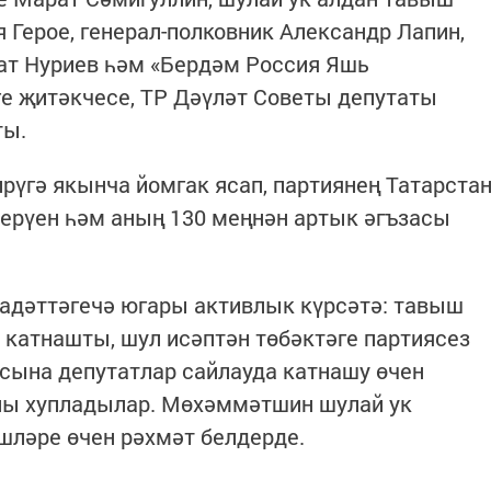
 Герое, генерал-полковник Александр Лапин,
т Нуриев һәм «Бердәм Россия Яшь
ге җитәкчесе, ТР Дәүләт Советы депутаты
ты.
үгә якынча йомгак ясап, партиянең Татарста
 керүен һәм аның 130 меңнән артык әгъзасы
гадәттәгечә югары активлык күрсәтә: тавыш
 катнашты, шул исәптән төбәктәге партиясез
сына депутатлар сайлауда катнашу өчен
ны хупладылар. Мөхәммәтшин шулай ук
шләре өчен рәхмәт белдерде.