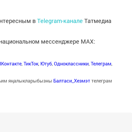
интересным в
Telegram-канале
Татмедиа
в национальном мессенджере MАХ:
ВКонтакте
,
ТикТок
,
Ютуб
,
Одноклассники
,
Телеграм
,
һим яңалыкларыбызны
Балтаси_Хезмэт
телеграм