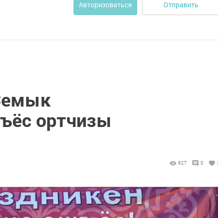
Отправить
Авторизоваться
Семык
ъёс ортчизы
627
0