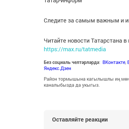
Татар-информ
Следите за самым важным и 
Читайте новости Татарстана 
https://max.ru/tatmedia
Без социаль челтәрләрдә
:
ВКонтакте
,
Яндекс.Дзен
Район тормышына кагылышлы иң мө
каналыбызда да укыгыз.
Оставляйте реакции