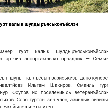
 гурт калык шулдыръяськонъёслэн
изнер гурт калык шулдыръяськонъёслэ
н ортчиз аспӧртэмлыко праздник — Семы
ын шуныт кылъёсын вазиськизы дано куноос
ивалтӥсез Ильгам Шакиров, Смаиль гур
фнур Юсупов но поселениысь ветеранъёслэ
ихов. Соос гуртлы ӟеч улон, азинлык сӥзизы
ч сям-йылолъёсты утён.