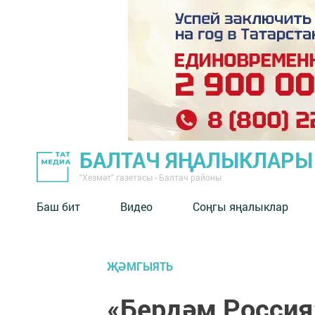
БАЛТАЧ ЯҢАЛЫКЛАРЫ
"Хезмәт" газетасы - Балтач районы
Баш бит
Видео
Соңгы яңалыклар
ҖӘМГЫЯТЬ
«Бердәм Россия