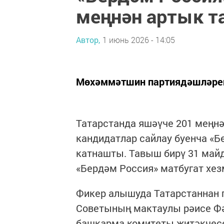
меңнән артык т
Автор,
1 июнь 2026 - 14:05
Мөхәммәтшин партиядәшләрен
Татарстанда яшәүче 201 меңн
кандидатлар сайлау буенча «
катнашты. Тавыш бирү 31 майд
«Бердәм Россия» матбугат хез
Фикер алышуда Татарстаннан п
Советының мактаулы рәисе Фә
башкарма комитеты җитәкчесе