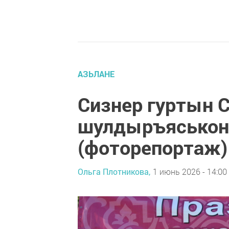
АЗЬЛАНЕ
Сизнер гуртын 
шулдыръяськон
(фоторепортаж)
Ольга Плотникова,
1 июнь 2026 - 14:00