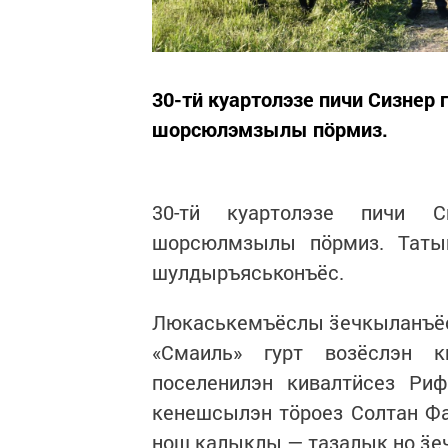
30-тӥ куартолэзе пичи Сизнер
шорсюлэмзылы пӧрмиз.
30-тӥ куартолэзе пичи С
шорсюлмзылы пӧрмиз. Таты
шулдыръяськонъёс.
Люкаськемъёслы ӟечкыланъёс
«Смаиль» гурт возёслэн к
поселенилэн кивалтӥсез Ри
кенешсылэн тӧроез Солтан Фат
нош калыклы — тазалык но ӟе