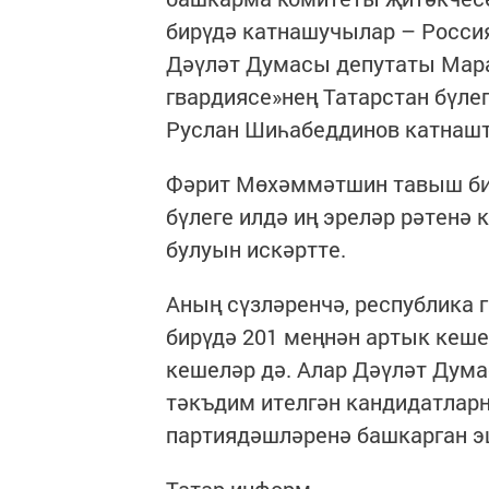
бирүдә катнашучылар – Россия
Дәүләт Думасы депутаты Мара
гвардиясе»нең Татарстан бүле
Руслан Шиһабеддинов катнаш
Фәрит Мөхәммәтшин тавыш бир
бүлеге илдә иң эреләр рәтенә
булуын искәртте.
Аның сүзләренчә, республика 
бирүдә 201 меңнән артык кеше
кешеләр дә. Алар Дәүләт Дума
тәкъдим ителгән кандидатлар
партиядәшләренә башкарган э