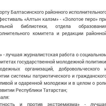
орту Балтасинского районного исполнительног
естиваль «Алтын калэм» - «Золотое перо» пр
льной библиотеки, отдела образовани
полнительного комитета и редакции районно
о» - лучшая журналистская работа о социально
итетах государственной молодежной политики
дежных организаций, добровольческого 
итии системы патриотического и гражданског
ливой и одаренной молодежи и в целом о рол
витии Республики Татарстан;
аля:
антность и против экстремизма» - лучша