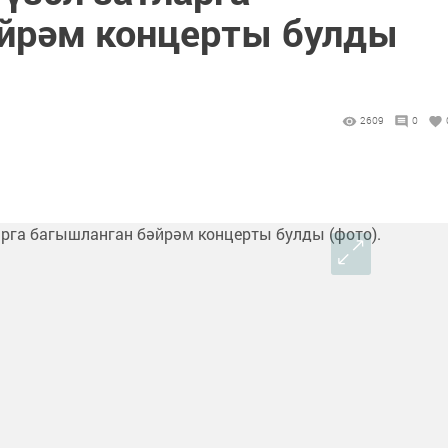
йрәм концерты булды
2609
0