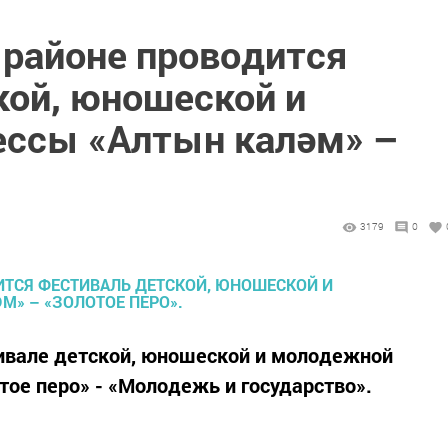
 районе проводится
кой, юношеской и
ссы «Алтын каләм» –
3179
0
вале детской, юношеской и молодежной
тое перо» - «Молодежь и государство».