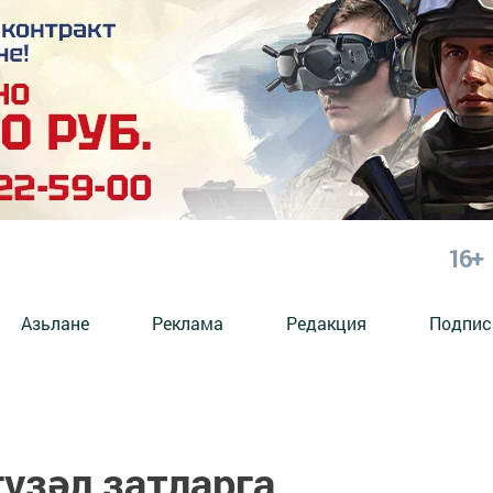
16+
Азьлане
Реклама
Редакция
Подпис
гүзәл затларга