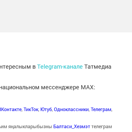
интересным в
Telegram-канале
Татмедиа
в национальном мессенджере MАХ:
ВКонтакте
,
ТикТок
,
Ютуб
,
Одноклассники
,
Телеграм
,
һим яңалыкларыбызны
Балтаси_Хезмэт
телеграм