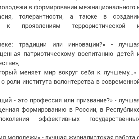
 молодежи в формировании межнационального 
асия, толерантности, а также в создани
и к проявлениям террористической 
веке: традиции или инновации?» - лучша
ященная патриотическому воспитанию детей 
стве»;
который меняет мир вокруг себя к лучшему…» 
о роли института волонтерства в современно
ащий - это профессия или призвание?» - лучша
щенная формированию в России, в Республик
поколения эффективных государственны
ания молодежи» - лучшая журналистская работа 