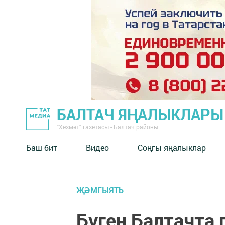
БАЛТАЧ ЯҢАЛЫКЛАРЫ
"Хезмәт" газетасы - Балтач районы
Баш бит
Видео
Соңгы яңалыклар
ҖӘМГЫЯТЬ
Бүген Балтачта 