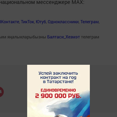
в национальном мессенджере MАХ:
ВКонтакте
,
ТикТок
,
Ютуб
,
Одноклассники
,
Телеграм
,
һим яңалыкларыбызны
Балтаси_Хезмэт
телеграм