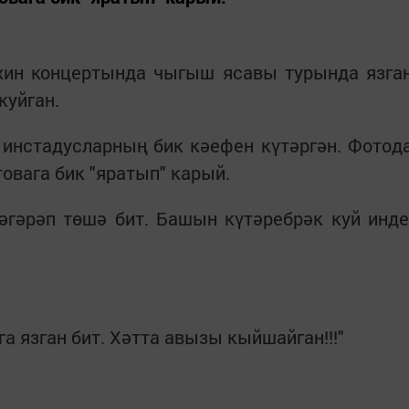
ин концертында чыгыш ясавы турында язга
куйган.
инстадусларның бик кәефен күтәргән. Фотод
вага бик "яратып" карый.
әгәрәп төшә бит. Башын күтәребрәк куй инде
а язган бит. Хәтта авызы кыйшайган!!!"