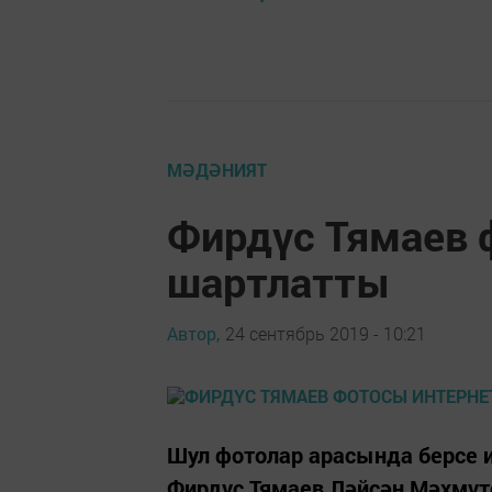
МӘДӘНИЯТ
Фирдүс Тямаев 
шартлатты
Автор,
24 сентябрь 2019 - 10:21
Шул фотолар арасында берсе 
Фирдүс Тямаев Ләйсән Мәхмүто