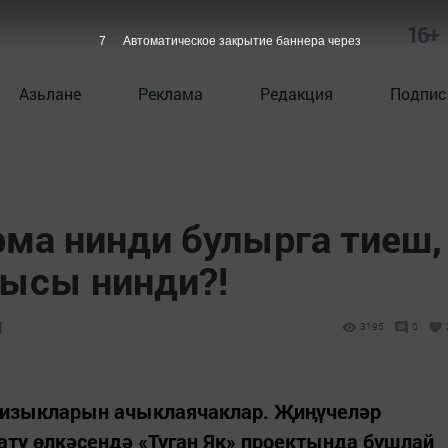
16+
6
Автоматическое закрытие баннера через
Азьлане
Реклама
Редакция
Подпис
ма нинди булырга тиеш,
ысы нинди?!
1
3195
0
 ризыкларын ачыклаячаклар. Җиӊүчеләр
ату өлкәсендә «Туган Як» проектында бушлай