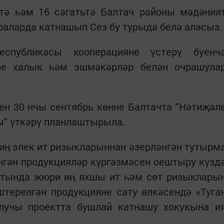
ьтә һәм 16 сәгатьтә Балтач районы мәдәния
аларда катнашып Сез бу турыда белә аласыз.
еспубликасы кооперацияне үстерү буенч
әре халык һәм эшмәкәрләр белән очрашула
ен 30 нчы сентябрь көнне Балтачта "Нәтиҗәл
ы" үткәрү планлаштырыла.
ә иӊ элек ит ризыкларыннан әзерләнгән тутырм
нгән продукцияләр күргәзмәсен оештыру күзд
ытында жюри иӊ яхшы ит һәм сөт ризыклары
терелгән продукцияне сату өлкәсендә «Туга
алучы проектта бушлай катнашу хокукына и