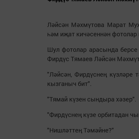
Ләйсән Мәхмүтова Марат Мух
һәм иҗат кичәсеннән фотолар 
Шул фотолар арасында берсе 
Фирдүс Тямаев Ләйсән Мәхмүто
"Ләйсән, Фирдүснең күзләре т
кызганыч бит".
"Тямай күзен сындыра хәзер".
"Фирдүснең күзе орбитадан чыг
"Нишләттең Тәмәйне?"