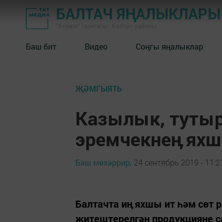
БАЛТАЧ ЯҢАЛЫКЛАРЫ
"Хезмәт" газетасы - Балтач районы
Баш бит
Видео
Соңгы яңалыклар
ҖӘМГЫЯТЬ
Казылык, тутыр
эремчекнеӊ яхш
Баш мөхәррир,
24 сентябрь 2019 - 11:2
Балтачта иӊ яхшы ит һәм сөт
җитештерелгән продукцияне с