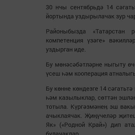
30 нчы сентябрьдә 14 сәгат
йортында уздырылачак зур чар
Районыбызда «Татарстан р
компетенция үзәге» вәкилл
уздырган иде.
Бу мөнәсәбәтләрне ныгыту өч
үсеш һәм кооперация атналыг
Бу көнне көндезге 14 сәгатьт
һәм казылыклар, сөттән эшлә
тотыла. Күргәзмәнеӊ эш вак
ачыклаячак. Җиӊүчеләр җитеш
Як» («Родной Край») дип ат
булачаклар.