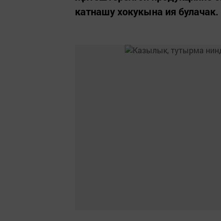
катнашу хокукына ия булачак.