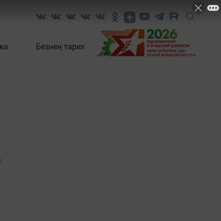
ка
Безнең тарих
2