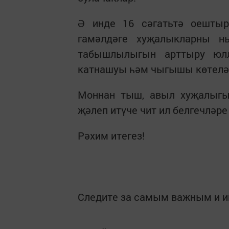
Ә инде 16 сәгатьтә оештыр
гамәлдәге хуҗалыкларны н
табышлылыгын арттыру юлл
катнашуы һәм чыгышы көтелә
Моннан тыш, авыл хуҗалыгы
җәлеп итүче чит ил белгечләр
Рәхим итегез!
Следите за самым важным и 