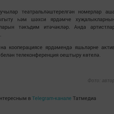
учылар театральләштерелгән номерлар аш
ыгыту һәм шәхси ярдәмче хуҗалыкларны
арын тәкъдим итәчәкләр. Анда артистла
.
на кооперациясе ярдәмендә яшьләрне акти
е белән телеконференция оештыру көтелә.
Фото: авто
интересным в
Telegram-канале
Татмедиа