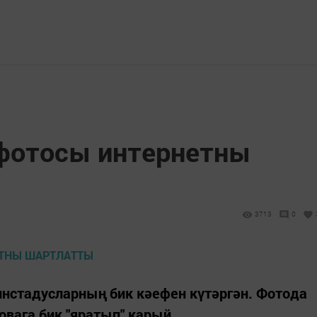
фотосы интернетны
3713
0
инстадусларның бик кәефен күтәргән. Фотода
вага бик "яратып" карый.