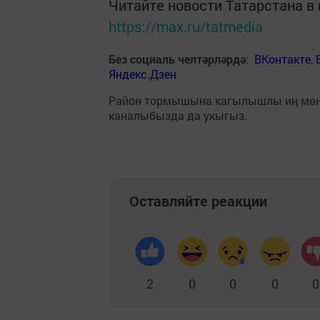
Читайте новости Татарстана 
https://max.ru/tatmedia
Без социаль челтәрләрдә
:
ВКонтакте
,
Яндекс.Дзен
Район тормышына кагылышлы иң мө
каналыбызда да укыгыз.
Оставляйте реакции
2
0
0
0
0