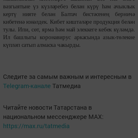
вәзгыятьне үз күзләребез белән күрү һәм ачыклык
кертү нияте белән Балтач бистәсенең берничә
кибетенә юнәлдек. Кибет киштәләре продукция белән
тулы. Ипи, сөт, ярма һәм май элеккеге кебек күләмдә.
Ил башлыгы коронавирус аркасында азык-төлекне
күпләп сатып алмаска чакырды.
Следите за самым важным и интересным в
Telegram-канале
Татмедиа
Читайте новости Татарстана в
национальном мессенджере MАХ:
https://max.ru/tatmedia