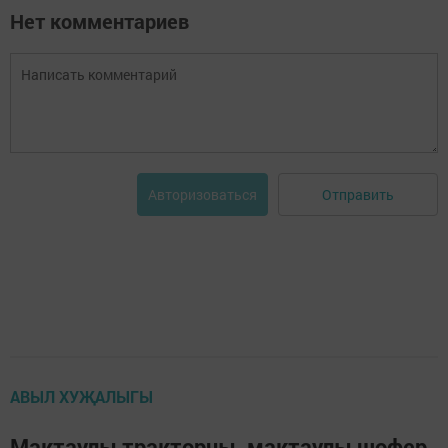
Нет комментариев
Отправить
Авторизоваться
АВЫЛ ХУҖАЛЫГЫ
Мактаулы тракторчы, мактаулы шофер