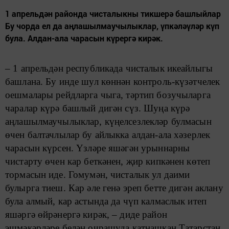
1 апрельдән районда чисталыкны тикшерә башлыйлар
Бу чорда ел да аңлашылмаучылыклар, үпкәләүләр күп
була. Алдан-ала чарасын күрергә кирәк.
– 1 апрельдән республикада чисталык икеайлыгы
башлана. Бу инде шул көннән контроль-күзәтчелек
оешмалары рейдларга чыга, тәртип бозучыларга
чаралар күрә башлый дигән сүз. Шуңа күрә
аңлашылмаучылыклар, күңелсезлекләр булмасын
өчен балтачлылар бу айлыкка алдан-ала хәзерлек
чарасын күрсен. Үзләре яшәгән урыннарны
чистарту өчен кар беткәнен, җир кипкәнен көтеп
тормасын иде. Гомумән, чисталык ул даими
булырга тиеш. Кар әле генә эреп бетте дигән аклану
була алмый, кар астында да чүп калмаслык итеп
яшәргә өйрәнергә кирәк, – диде район
эшмәкәрләре белән очрашуда катнашкан Татарстан