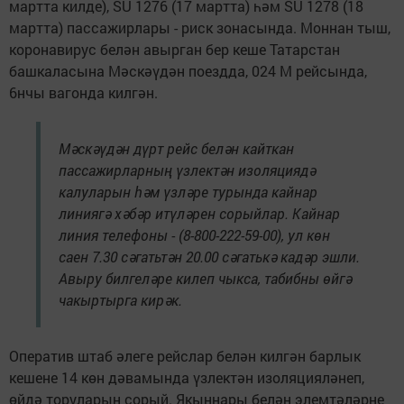
мартта килде), SU 1276 (17 мартта) һәм SU 1278 (18
мартта) пассажирлары - риск зонасында. Моннан тыш,
коронавирус белән авырган бер кеше Татарстан
башкаласына Мәскәүдән поездда, 024 М рейсында,
6нчы вагонда килгән.
Мәскәүдән дүрт рейс белән кайткан
пассажирларның үзлектән изоляциядә
калуларын һәм үзләре турында кайнар
линиягә хәбәр итүләрен сорыйлар. Кайнар
линия телефоны - (8-800-222-59-00), ул көн
саен 7.30 сәгатьтән 20.00 сәгатькә кадәр эшли.
Авыру билгеләре килеп чыкса, табибны өйгә
чакыртырга кирәк.
Оператив штаб әлеге рейслар белән килгән барлык
кешене 14 көн дәвамында үзлектән изоляцияләнеп,
өйдә торуларын сорый. Якыннары белән элемтәләрне