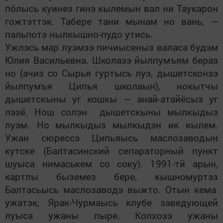
п
ӧ
лысь куинез гинэ кылемын вал ни Таукарон
гожтэттэк. Табере тани мынам но вань, —
пальпотэ нылкышно-пудо утись.
Ужлэсь мар луэмзэ пичиысеныз валаса будэм
Юлия Васильевна. Школазэ йылпумъям бераз
но (ачиз со Сырья гуртысь луэ, дышетсконзэ
йылпумъя Ципья школаын), нокытчы
дышетскыны уг кошкы — анай-атайёсыз уг
лэзё. Нош солэн дышетскыны мылкыдыз
луэм.
Но
м
ылкыдыз мылкыдэн ик кылем.
Ужан сюрессэ Ципьяысь маслозаводын
кутске (Балтасинский сепараторный пункт
шуыса нимаськем со соку). 1991-т
ӥ
арын,
картлы быземез бере,
кышномуртэз
Балтасьысь маслозаводэ выжто. Отын кема
ужатэк, Ярак-Чурмаысь клубе заведующей
луыса ужаны пыре. Колхозэ ужаны