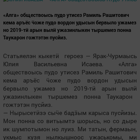
«Алга» обществоысь пудо утисез Рамиль Рашитович
кема аръёс ӵоже пудо вордон удысын бервыло ужамез
но 2019-тӥ арын вылӥ ужазинлыкен тыршемез понна
Таукарон гожтэтэн пусйиз.
Статьяелэн кыкет
ӥ
героез — Ярак-Чурмаысь
Юлия Васильевна Исаева. «Алга»
обществоысь пудо утисез Рамиль Рашитович
кема аръёс
ӵ
оже пудо вордон удысын
бервыло ужамез но 2019-т
ӥ
арын выл
ӥ
ужазинлыкен тыршемез понна Таукарон
гожтэтэн пусйиз.
— Нырысет
ӥ
зэ сы
ӵ
е бад
ӟ
ым карыса пусйизы.
Мон понна со витьымтэ шорысь, но со дыре
ик шумпотымон но луиз. Ми татын, фермаын,
укмыс кузя нылкышноос ужаськомы, ми