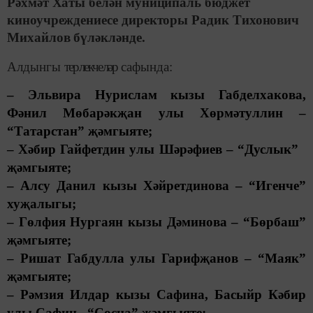
Рәхмәт Хаты белән муниципаль бюджет
киноучреждениесе директоры Радик Тихонович
Михайлов бүләкләнде.
Алдынгы
терлекчеләр
сафында:
– Эльвира Нурислам кызы Габделхакова,
Фәнил Мөбарәкҗан улы Хөрмәтуллин –
“Татарстан” җәмгыяте;
– Хәбир Гайфетдин улы Шәрәфиев – “Дуслык”
җәмгыяте;
– Алсу Данил кызы Хәйретдинова – “Игенче”
хуҗалыгы;
– Гөлфия Нургаян кызы Дәминова – “Бөрбаш”
җәмгыяте;
– Ришат Габдулла улы Гарифҗанов – “Маяк”
җәмгыяте;
– Рәмзия Илдар кызы Сафина, Басыйр Кәбир
улы Сафин –“Сосна” җәмгыяте;