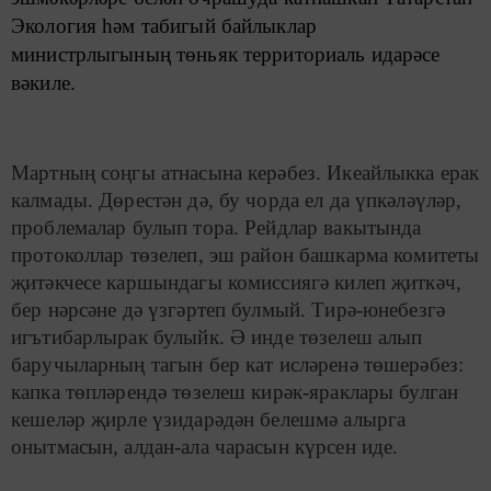
Экология һәм табигый байлыклар
министрлыгының төньяк территориаль идарәсе
вәкиле.
Мартның соңгы атнасына керәбез. Икеайлыкка ерак
калмады. Дөрестән дә, бу чорда ел да үпкәләүләр,
проблемалар булып тора. Рейдлар вакытында
протоколлар төзелеп, эш район башкарма комитеты
җитәкчесе каршындагы комиссиягә килеп җиткәч,
бер нәрсәне дә үзгәртеп булмый. Тирә-юнебезгә
игътибарлырак булыйк. Ә инде төзелеш алып
баручыларның тагын бер кат исләренә төшерәбез:
капка төпләрендә төзелеш кирәк-яраклары булган
кешеләр җирле үзидарәдән белешмә алырга
онытмасын, алдан-ала чарасын күрсен иде.