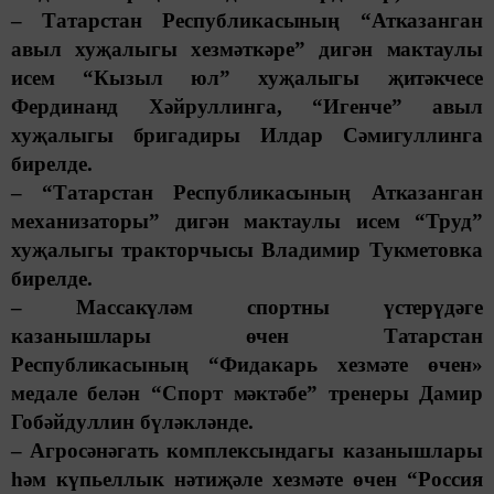
– Татарстан Республикасының “Атказанган
авыл хуҗалыгы хезмәткәре” дигән мактаулы
исем “Кызыл юл” хуҗалыгы җитәкчесе
Фердинанд Хәйруллинга, “Игенче” авыл
хуҗалыгы бригадиры Илдар Сәмигуллинга
бирелде.
– “Татарстан Республикасының Атказанган
механизаторы” дигән мактаулы исем “Труд”
хуҗалыгы тракторчысы Владимир Тукметовка
бирелде.
– Массакүләм спортны үстерүдәге
казанышлары өчен Татарстан
Республикасының “Фидакарь хезмәте өчен»
медале белән “Спорт мәктәбе” тренеры Дамир
Гобәйдуллин бүләкләнде.
– Агросәнәгать комплексындагы казанышлары
һәм күпьеллык нәтиҗәле хезмәте өчен “Россия