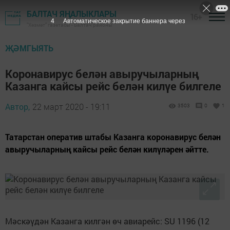
БАЛТАЧ ЯҢАЛЫКЛАРЫ
16+
3
Автоматическое закрытие баннера через
"Хезмәт" газетасы - Балтач районы
ҖӘМГЫЯТЬ
Коронавирус белән авыручыларның
Казанга кайсы рейс белән килүе билгеле
Автор,
22 март 2020 - 19:11
3503
0
1
Татарстан оператив штабы Казанга коронавирус белән
авыручыларның кайсы рейс белән килүләрен әйтте.
Мәскәүдән Казанга килгән өч авиарейс: SU 1196 (12