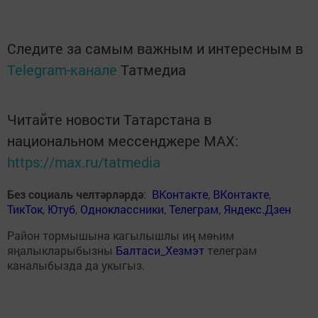
Следите за самым важным и интересным в
Telegram-канале
Татмедиа
Читайте новости Татарстана в
национальном мессенджере MАХ:
https://max.ru/tatmedia
Без социаль челтәрләрдә
:
ВКонтакте
,
ВКонтакте
,
ТикТок
,
Ютуб
,
Одноклассники
,
Телеграм
,
Яндекс.Дзен
Район тормышына кагылышлы иң мөһим
яңалыкларыбызны
Балтаси_Хезмэт
телеграм
каналыбызда да укыгыз.