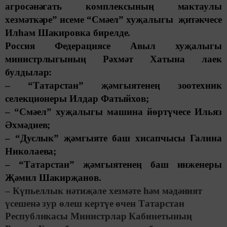
агросәнәгать комплексының мактаулы
хезмәткәре” исеме “Смәел” хуҗалыгы җитәкчесе
Илһам Шакировка бирелде.
Россия Федерациясе Авыл хуҗалыгы
министрлыгының Рәхмәт Хатына лаек
булдылар:
– “Татарстан” җәмгыятенең зоотехник
селекционеры Илдар Фатыйхов;
– “Смәел” хуҗалыгы машина йөртүчесе Ильяз
Әхмәдиев;
– “Дуслык” җәмгыяте баш хисапчысы Галина
Николаева;
– “Татарстан” җәмгыятенең баш инженеры
Җәмил Шакирҗанов.
– Күпьеллык нәтиҗәле хезмәте һәм мәдәният
үсешенә зур өлеш кертүе өчен Татарстан
Республикасы Министрлар Кабинетының