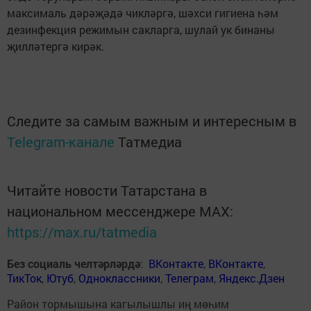
максималь дәрәҗәдә чикләргә, шәхси гигиена һәм
дезинфекция режимын сакларга, шулай ук бинаны
җилләтергә кирәк.
Следите за самым важным и интересным в
Telegram-канале
Татмедиа
Читайте новости Татарстана в
национальном мессенджере MАХ:
https://max.ru/tatmedia
Без социаль челтәрләрдә
:
ВКонтакте
,
ВКонтакте
,
ТикТок
,
Ютуб
,
Одноклассники
,
Телеграм
,
Яндекс.Дзен
Район тормышына кагылышлы иң мөһим