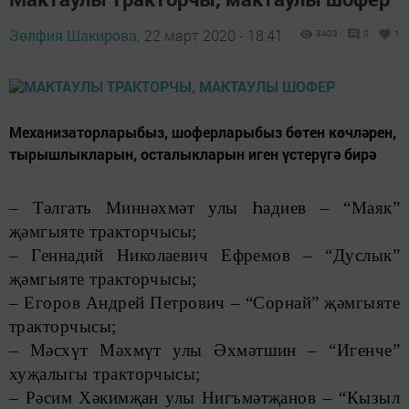
Зөлфия Шакирова,
22 март 2020 - 18:41
3403
0
1
Механизаторларыбыз, шоферларыбыз бөтен көчләрен,
тырышлыкларын, осталыкларын иген үстерүгә бирә
– Тәлгать Миннәхмәт улы Һадиев – “Маяк”
җәмгыяте тракторчысы;
– Геннадий Николаевич Ефремов – “Дуслык”
җәмгыяте тракторчысы;
– Егоров Андрей Петрович – “Сорнай” җәмгыяте
тракторчысы;
– Мәсхүт Мәхмүт улы Әхмәтшин – “Игенче”
хуҗалыгы тракторчысы;
– Рәсим Хәкимҗан улы Нигъмәтҗанов – “Кызыл