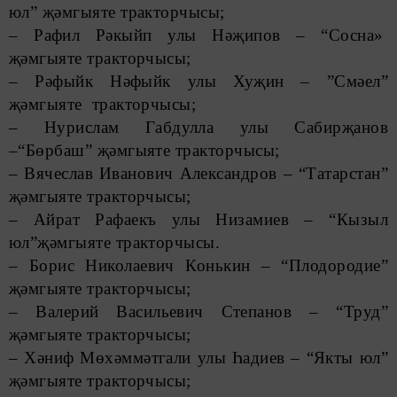
юл” җәмгыяте тракторчысы;
– Рафил Рәкыйп улы Нәҗипов – “Сосна»
җәмгыяте тракторчысы;
– Рәфыйк Нәфыйк улы Хуҗин – ”Смәел”
җәмгыяте тракторчысы;
– Нурислам Габдулла улы Сабирҗанов
–“Бөрбаш” җәмгыяте тракторчысы;
– Вячеслав Иванович Александров – “Татарстан”
җәмгыяте тракторчысы;
– Айрат Рафаекъ улы Низамиев – “Кызыл
юл”җәмгыяте тракторчысы.
– Борис Николаевич Конькин – “Плодородие”
җәмгыяте тракторчысы;
– Валерий Васильевич Степанов – “Труд”
җәмгыяте тракторчысы;
– Хәниф Мөхәммәтгали улы Һадиев – “Якты юл”
җәмгыяте тракторчысы;