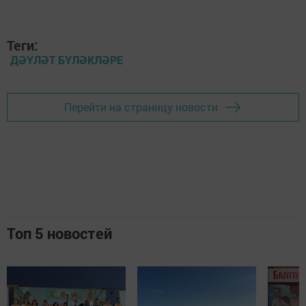
Теги:
ДӘҮЛӘТ БҮЛӘКЛӘРЕ
Перейти на страницу новости
Топ 5 новостей