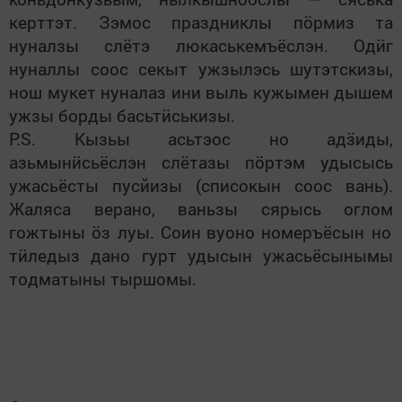
керттэт. Зэмос праздниклы п
ӧ
рмиз та
нуналзы слётэ люкаськемъёслэн. Од
ӥ
г
нуналлы соос секыт ужзылэсь шутэтскизы,
нош мукет нуналаз ини выль кужымен дышем
ужзы борды басьт
ӥ
ськизы.
P.S. Кызьы асьтэос но ад
ӟ
иды,
азьмын
ӥ
сьёслэн слётазы п
ӧ
ртэм удысысь
ужасьёсты пусйизы (списокын соос вань).
Жаляса верано, ваньзы сярысь
оглом
гожтыны
ӧ
з луы.
Соин
в
уоно номеръёсын но
т
ӥ
ледыз дано гурт удысын ужасьёсынымы
тодматыны тыршомы.