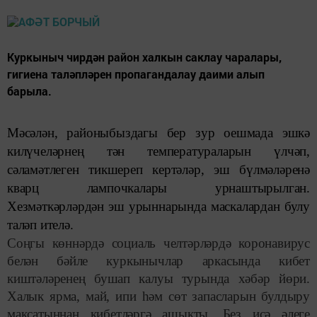
Куркыныч чирдән район халкын саклау чаралары,
гигиена таләпләрен пропагандалау даими алып
барыла.
Мәсәлән, районыбыздагы бер зур оешмада эшкә
килүчеләрнең тән температураларын үлчәп,
сәламәтлеген тикшереп кертәләр, эш бүлмәләренә
кварц лампочкалары урнаштырылган.
Хезмәткәрләрдән эш урыннарында маскалардан булу
таләп ителә.
Соңгы көннәрдә социаль челтәрләрдә коронавирус
белән бәйле куркынычлар аркасында кибет
киштәләренең бушап калуы турында хәбәр йөри.
Халык ярма, май, ипи һәм сөт запасларын булдыру
максатыннан кибетләргә ашыкты. Без исә әлеге