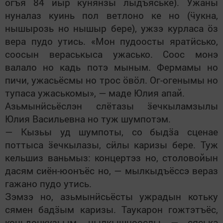
огъя 84 йыр кунянзы лыдъяське). Ужаны
нуналаз куинь пол ветлоно ке но (
ӵ
укна,
нышырозь но нышыр бере), ужзэ курласа
ӧ
з
вера пудо утись. «Мон пудоосты ярат
ӥ
сько,
соосын вераськыса ужасько. Соос монэ
валало но кадь потэ мыным. Фермамы но
пичи, ужасьёсмы но трос
ӧ
в
ӧ
л. Ог-огенымы но
тупаса ужаськомы», — маде Юлия
апай
.
Азьмын
ӥ
сьёслэн слётазы
ӟ
ечкыламзылы
Юлия Васильевна но туж шумпотэм.
— Кызьы уд шумпоты, со
быд
ӟ
а сценае
поттыса
ӟ
ечкылазы,
с
ӥлы
каризы бере. Туж
кельшиз ваньмыз: концертэз но, столовойын
дасям сиён-юонъёс но, — мылкыдъёссэ вераз
гажано
пудо утись.
Зэмзэ но, азьмын
ӥ
сьёсты ужрадын котьку
сямен бад
ӟ
ым каризы. Таукарон гожтэтъёс,
коньдонкузьым, нылкышноослы — сяська