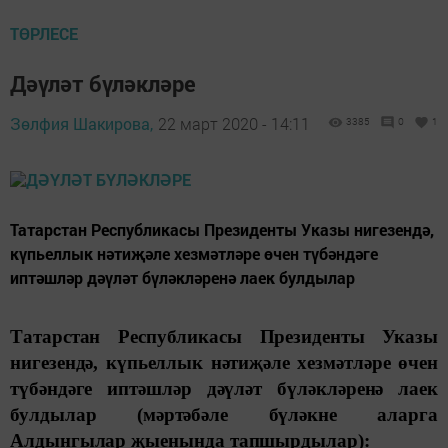
ТӨРЛЕСЕ
Дәүләт бүләкләре
Зөлфия Шакирова,
22 март 2020 - 14:11
3385
0
1
Татарстан Республикасы Президенты Указы нигезендә,
күпьеллык нәтиҗәле хезмәтләре өчен түбәндәге
иптәшләр дәүләт бүләкләренә лаек булдылар
Татарстан Республикасы Президенты Указы
нигезендә, күпьеллык нәтиҗәле хезмәтләре өчен
түбәндәге иптәшләр дәүләт бүләкләренә лаек
булдылар (мәртәбәле бүләкне аларга
Алдынгылар җыенында тапшырдылар):