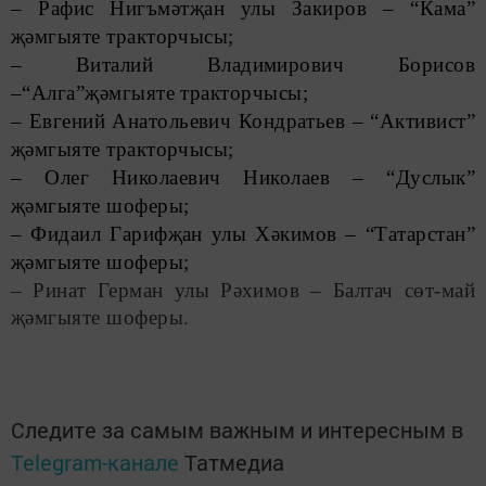
– Рафис Нигъмәтҗан улы Закиров – “Кама”
җәмгыяте тракторчысы;
– Виталий Владимирович Борисов
–“Алга”җәмгыяте тракторчысы;
– Евгений Анатольевич Кондратьев – “Активист”
җәмгыяте тракторчысы;
– Олег Николаевич Николаев – “Дуслык”
җәмгыяте шоферы;
– Фидаил Гарифҗан улы Хәкимов – “Татарстан”
җәмгыяте шоферы;
– Ринат Герман улы Рәхимов – Балтач с
ө
т-май
җәмгыяте шоферы.
Следите за самым важным и интересным в
Telegram-канале
Татмедиа