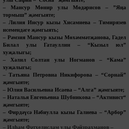
– Мансур Мөнир улы Мөдәрисов – ”Яңа
тормыш” җәмгыяте;
– Лилия Инсур кызы Хисамиева – Тимирязев
исемендәге җәмгыять;
– Рәмзия Мансур кызы Мөхәммәтҗанова, Гадел
Билал улы Гатауллин – “Кызыл юл”
хуҗалыгы;
– Хәлил Солтан улы Ногманов – “Кама”
хуҗалыгы;
– Татьяна Петровна Никифорова – “Сорнай”
җәмгыяте;
– Юлия Васильевна Исаева – “Алга” җәмгыяте;
– Наталья Евгеньевна Шубникова – “Активист“
җәмгыяте;
– Фирдәүсә Нәбиулла кызы Галиева – “Арбор”
җәмгыяте;
– Илһам Фәтхелислам улы Фәйзрахманов –