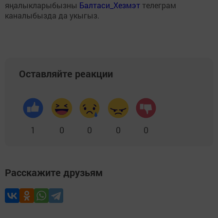
яңалыкларыбызны
Балтаси_Хезмэт
телеграм
каналыбызда да укыгыз.
Оставляйте реакции
1
0
0
0
0
Расскажите друзьям