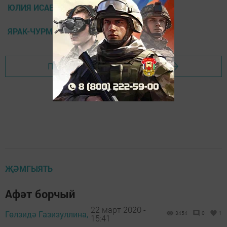
ЮЛИЯ ИСАЕВА
ЯРАК-ЧУРМА
Перейти на страницу новости
ҖӘМГЫЯТЬ
Афәт борчый
22 март 2020 -
Гөлзидә Газизуллина,
3454
0
1
15:41