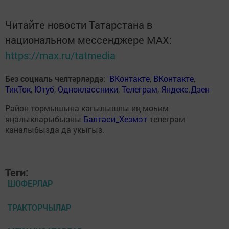
Читайте новости Татарстана в
национальном мессенджере MАХ:
https://max.ru/tatmedia
Без социаль челтәрләрдә
:
ВКонтакте
,
ВКонтакте
,
ТикТок
,
Ютуб
,
Одноклассники
,
Телеграм
,
Яндекс.Дзен
Район тормышына кагылышлы иң мөһим
яңалыкларыбызны
Балтаси_Хезмэт
телеграм
каналыбызда да укыгыз.
Теги:
ШОФЕРЛАР
ТРАКТОРЧЫЛАР