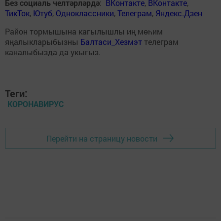
Без социаль челтәрләрдә
:
ВКонтакте
,
ВКонтакте
,
ТикТок
,
Ютуб
,
Одноклассники
,
Телеграм
,
Яндекс.Дзен
Район тормышына кагылышлы иң мөһим
яңалыкларыбызны
Балтаси_Хезмэт
телеграм
каналыбызда да укыгыз.
Теги:
КОРОНАВИРУС
Перейти на страницу новости