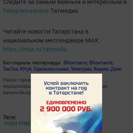
Следите за самым важным и интересным в
Telegram-канале
Татмедиа
Читайте новости Татарстана в
национальном мессенджере MАХ:
https://max.ru/tatmedia
Без социаль челтәрләрдә
:
ВКонтакте
,
ВКонтакте
,
ТикТок
,
Ютуб
,
Одноклассники
,
Телеграм
,
Яндекс.Дзен
Район тормышына кагылышлы иң мөһим
яңалыкларыбызны
Балтаси_Хезмэт
телеграм
каналыбызда да укыгыз.
Теги:
ПУДО УТИСЬ