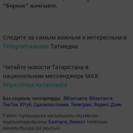
“Борнак” җәмгыяте.
Следите за самым важным и интересным в
Telegram-канале
Татмедиа
Читайте новости Татарстана в
национальном мессенджере MАХ:
https://max.ru/tatmedia
Без социаль челтәрләрдә
:
ВКонтакте
,
ВКонтакте
,
ТикТок
,
Ютуб
,
Одноклассники
,
Телеграм
,
Яндекс.Дзен
Район тормышына кагылышлы иң мөһим
яңалыкларыбызны
Балтаси_Хезмэт
телеграм
каналыбызда да укыгыз.