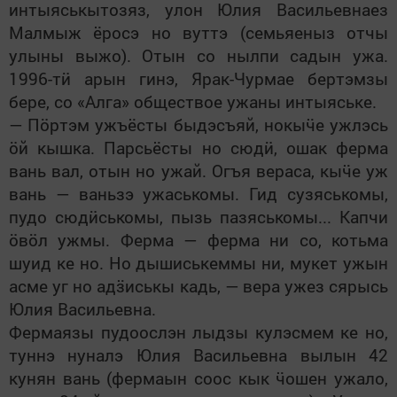
интыяськытозяз, улон Юлия Васильевнаез
Малмыж ёросэ но вуттэ (семьяеныз отчы
улыны выжо). Отын со нылпи садын ужа.
1996-т
ӥ
арын гинэ, Ярак-Чурмае бертэмзы
бере, со «Алга» обществое ужаны
интыяське
.
— П
ӧ
ртэм ужъёсты быдэсъяй, нокы
ӵ
е ужлэсь
ӧ
й кышка. Парсьёсты но сюд
ӥ
, ошак ферма
вань вал, отын но ужай. Огъя вераса, кы
ӵ
е уж
вань — ваньзэ ужаськомы. Гид сузяськомы,
пудо сюд
ӥ
ськомы, пызь пазяськомы... Капчи
ӧ
в
ӧ
л ужмы. Ферма — ферма ни со, котьма
шуид ке но. Но дышиськеммы ни, мукет ужын
асме уг но ад
ӟ
иськы кадь, — вера ужез сярысь
Юлия Васильевна.
Фермаязы пудоослэн лыдзы кулэсмем ке но,
туннэ нуналэ Юлия Васильевна вылын 42
кунян вань (фермаын соос кык
ӵ
ошен ужало,