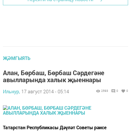
ҖӘМГЫЯТЬ
Алан, Бөрбаш, Бөрбаш Сәрдегәне
авылларында халык җыеннары
Ильнур,
17 август 2014 - 05:14
2593
0
0
Татарстан Республикасы Дәүләт Советы рәисе