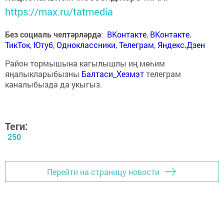
https://max.ru/tatmedia
Без социаль челтәрләрдә
:
ВКонтакте
,
ВКонтакте
,
ТикТок
,
Ютуб
,
Одноклассники
,
Телеграм
,
Яндекс.Дзен
Район тормышына кагылышлы иң мөһим
яңалыкларыбызны
Балтаси_Хезмэт
телеграм
каналыбызда да укыгыз.
Теги:
250
Перейти на страницу новости