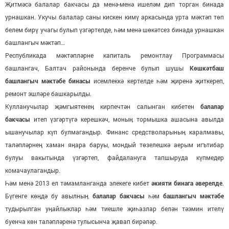
Җитмәсә балалар бакчасы да менә-менә ишеләм дип торган бинада
урнашкан. Укучы балалар саны кискен кимү аркасында урта мәктәп төп
белем бирү учагы булып үзгәртелде, һәм менә шөкәтсез бинада урнашкан
башлангыч мәктәп…
Республикада мәктәпләрне капиталь ремонтлау Программасы
башлангач, Балтач районында беренче булып шушы
Көшкәтбаш
башлангыч мәктәбе бинасы
исемлеккә кертелде һәм җиренә җиткереп,
ремонт эшләре башкарылды.
Кулланучылар җәмгыятенеӊ кирпечтән салынган кибетен
балалар
бакчасы
итеп үзгәртүгә керешкәч, моныӊ тормышка ашасына авылда
ышанучылар күп булмагандыр. Финанс средстволарыныӊ каралмавы,
таләпләрнеӊ хаман яӊара баруы, мондый төзелешкә аерым игътибар
булуы вакытында үзгәртеп, файдалануга тапшыруда күпмедер
комачаулагандыр.
Һәм менә 2013 ел тәмамланганда элекеге кибет
әкияти бинага әверелде
.
Бүгенге көӊдә бу авылныӊ
балалар бакчасы
һәм
башлангыч мәктәбе
тудырылган уӊайлыклар һәм тиешле җиһазлар белән тәэмин ителү
буенча көн таләпләренә тулысынча җавап бирәләр.