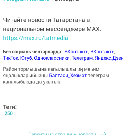
Читайте новости Татарстана в
национальном мессенджере MАХ:
https://max.ru/tatmedia
Без социаль челтәрләрдә
:
ВКонтакте
,
ВКонтакте
,
ТикТок
,
Ютуб
,
Одноклассники
,
Телеграм
,
Яндекс.Дзен
Район тормышына кагылышлы иң мөһим
яңалыкларыбызны
Балтаси_Хезмэт
телеграм
каналыбызда да укыгыз.
Теги:
250
Перейти на страницу новости