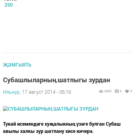
250
ҖӘМГЫЯТЬ
Субашлыларныӊ шатлыгы зурдан
Ильнур,
17 август 2014 - 06:16
2605
0
0
Тукай исемендәге хуҗалыкныӊ үзәге булган Субаш
авылы халкы зур шатлану хисе кичерә.