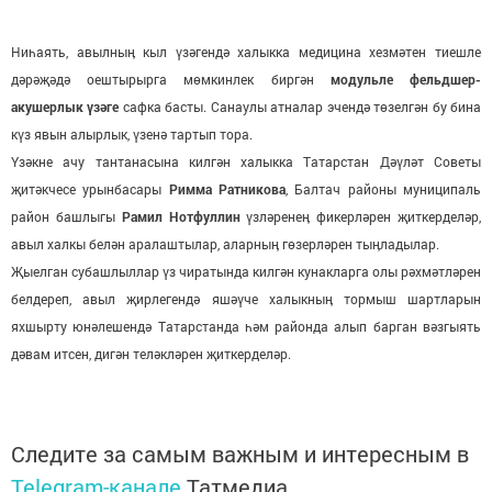
Ниһаять, авылныӊ кыл үзәгендә халыкка медицина хезмәтен тиешле
дәрәҗәдә оештырырга мөмкинлек биргән
модульле фельдшер-
акушерлык үзәге
сафка басты. Санаулы атналар эчендә төзелгән бу бина
күз явын алырлык, үзенә тартып тора.
Үзәкне ачу тантанасына килгән халыкка Татарстан Дәүләт Советы
җитәкчесе урынбасары
Римма Ратникова
, Балтач районы муниципаль
район башлыгы
Рамил Нотфуллин
үзләренеӊ фикерләрен җиткерделәр,
авыл халкы белән аралаштылар, аларныӊ гөзерләрен тыӊладылар.
Җыелган субашлыллар үз чиратында килгән кунакларга олы рәхмәтләрен
белдереп, авыл җирлегендә яшәүче халыкныӊ тормыш шартларын
яхшырту юнәлешендә Татарстанда һәм районда алып барган вәзгыять
дәвам итсен, дигән теләкләрен җиткерделәр.
Следите за самым важным и интересным в
Telegram-канале
Татмедиа