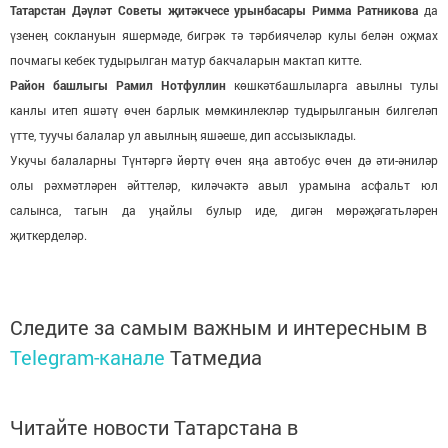
Татарстан Дәүләт Советы җитәкчесе урынбасары Римма Ратникова
да
үзенеӊ соклануын яшермәде, бигрәк тә тәрбиячеләр кулы белән оҗмах
почмагы кебек тудырылган матур бакчаларын мактап китте.
Район башлыгы Рамил Нотфуллин
көшкәтбашлыларга авылны тулы
канлы итеп яшәтү өчен барлык мөмкинлекләр тудырылганын билгеләп
үтте, туучы балалар ул авылныӊ яшәеше, дип ассызыклады.
Укучы балаларны Түнтәргә йөртү өчен яӊа автобус өчен дә әти-әниләр
олы рәхмәтләрен әйттеләр, киләчәктә авыл урамына асфальт юл
салынса, тагын да уӊайлы булыр иде, дигән мөрәҗәгатьләрен
җиткерделәр.
Следите за самым важным и интересным в
Telegram-канале
Татмедиа
Читайте новости Татарстана в