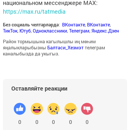
национальном мессенджере MАХ:
https://max.ru/tatmedia
Без социаль челтәрләрдә
:
ВКонтакте
,
ВКонтакте
,
ТикТок
,
Ютуб
,
Одноклассники
,
Телеграм
,
Яндекс.Дзен
Район тормышына кагылышлы иң мөһим
яңалыкларыбызны
Балтаси_Хезмэт
телеграм
каналыбызда да укыгыз.
Оставляйте реакции
0
0
0
0
0