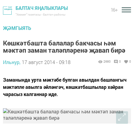
БАЛТАЧ ЯҢАЛЫКЛАРЫ
16+
"Хезмәт" газетасы - Балтач районы
ҖӘМГЫЯТЬ
Көшкәтбашта балалар бакчасы һәм
мәктәп заман таләпләренә җавап бирә
Ильнур,
17 август 2014 - 09:18
2680
0
0
Заманында урта мәктәбе булган авылдан башлангыч
мәктәпле авылга әйләнгәч, көшкәтбашлылар хәйран
чарасыз калганнар иде.