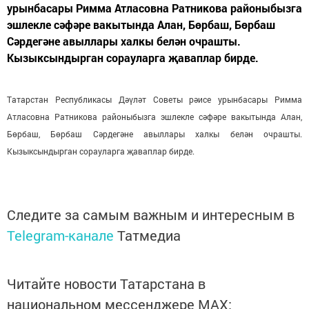
урынбасары Римма Атласовна Ратникова районыбызга
эшлекле сәфәре вакытында Алан, Бөрбаш, Бөрбаш
Сәрдегәне авыллары халкы белән очрашты.
Кызыксындырган сорауларга җаваплар бирде.
Татарстан Республикасы Дәүләт Советы рәисе урынбасары Римма
Атласовна Ратникова районыбызга эшлекле сәфәре вакытында Алан,
Бөрбаш, Бөрбаш Сәрдегәне авыллары халкы белән очрашты.
Кызыксындырган сорауларга җаваплар бирде.
Следите за самым важным и интересным в
Telegram-канале
Татмедиа
Читайте новости Татарстана в
национальном мессенджере MАХ: