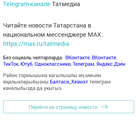
Telegram-канале
Татмедиа
Читайте новости Татарстана в
национальном мессенджере MАХ:
https://max.ru/tatmedia
Без социаль челтәрләрдә
:
ВКонтакте
,
ВКонтакте
,
ТикТок
,
Ютуб
,
Одноклассники
,
Телеграм
,
Яндекс.Дзен
Район тормышына кагылышлы иң мөһим
яңалыкларыбызны
Балтаси_Хезмэт
телеграм
каналыбызда да укыгыз.
Перейти на страницу новости