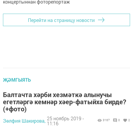
Перейти на страницу новости
ҖӘМГЫЯТЬ
Балтачта хәрби хезмәткә алынучы
егетләргә кемнәр хәер-фатыйха бирде?
(+фото)
25 ноябрь 2019 -
Зөлфия Шакирова,
3167
0
2
11:16