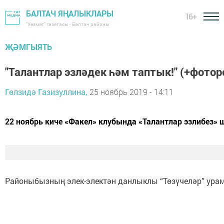
БАЛТАЧ ЯҢАЛЫКЛАРЫ
16+
"Хезмәт" газетасы - Балтач районы
ҖӘМГЫЯТЬ
"Талантлар эзләдек һәм таптык!" (+фото
Гөлзидә Газизуллина,
25 ноябрь 2019 - 14:11
22 ноябрь киче «Факел» клубында «Талантлар эзлибез» 
Районыбызның элек-электән данлыклы “Төзүчеләр” урамы