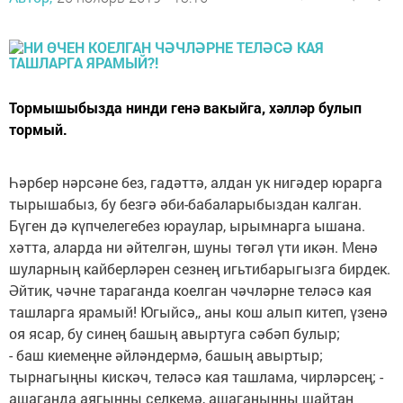
Тормышыбызда нинди генә вакыйга, хәлләр булып
тормый.
Һәрбер нәрсәне без, гадәттә, алдан ук нигәдер юрарга
тырышабыз, бу безгә әби-бабаларыбыздан калган.
Бүген дә күпчелегебез юраулар, ырымнарга ышана.
хәтта, аларда ни әйтелгән, шуны төгәл үти икән. Менә
шуларның кайберләрен сезнең игьтибарыгызга бирдек.
Әйтик, чәчне тараганда коелган чәчләрне теләсә кая
ташларга ярамый! Югыйсә,, аны кош алып китеп, үзенә
оя ясар, бу синең башың авыртуга сәбәп булыр;
- баш киемеңне әйләндермә, башың авыртыр;
тырнагыңны кискәч, теләсә кая ташлама, чирләрсең; -
ашаганда аягыңны селкемә, ашаганыңны шайтан