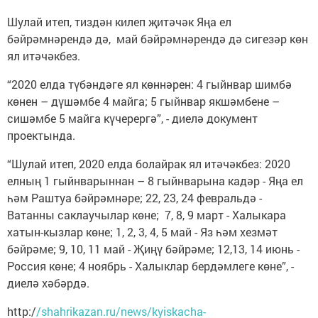
Шулай итеп, тиздән килеп җитәчәк Яңа ел
бәйрәмнәрендә дә, май бәйрәмнәрендә дә сигезәр көн
ял итәчәкбез.
“2020 елда түбәндәге ял көннәрен: 4 гыйнвар шимбә
көнен – дүшәмбе 4 майга; 5 гыйнвар якшәмбене –
сишәмбе 5 майга күчерергә”, - диелә документ
проектында.
“Шулай итеп, 2020 елда болайрак ял итәчәкбез: 2020
елның 1 гыйнварыннан – 8 гыйнварына кадәр - Яңа ел
һәм Раштуа бәйрәмнәре; 22, 23, 24 февральдә -
Ватанны саклаучылар көне; 7, 8, 9 март - Халыкара
хатын-кызлар көне; 1, 2, 3, 4, 5 май - Яз һәм хезмәт
бәйрәме; 9, 10, 11 май - Җиңү бәйрәме; 12,13, 14 июнь -
Россия көне; 4 ноябрь - Халыклар бердәмлеге көне”, -
диелә хәбәрдә.
http:/
/shahrikazan.ru/news/kyiskacha-