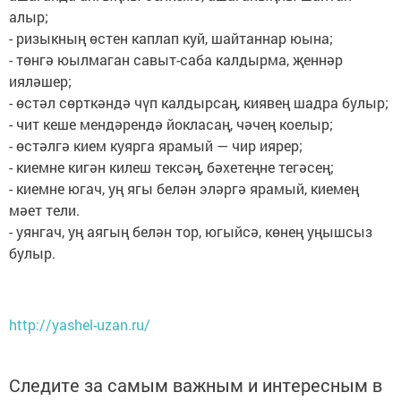
алыр;
- ризыкның өстен каплап куй, шайтаннар юына;
- төнгә юылмаган савыт-саба калдырма, җеннәр
ияләшер;
- өстәл сөрткәндә чүп калдырсаң, киявең шадра булыр;
- чит кеше мендәрендә йокласаң, чәчең коелыр;
- өстәлгә кием куярга ярамый — чир иярер;
- киемне кигән килеш тексәң, бәхетеңне тегәсең;
- киемне югач, уң ягы белән эләргә ярамый, киемең
мәет тели.
- уянгач, уң аягың белән тор, югыйсә, көнең уңышсыз
булыр.
http://yashel-uzan.ru/
Следите за самым важным и интересным в