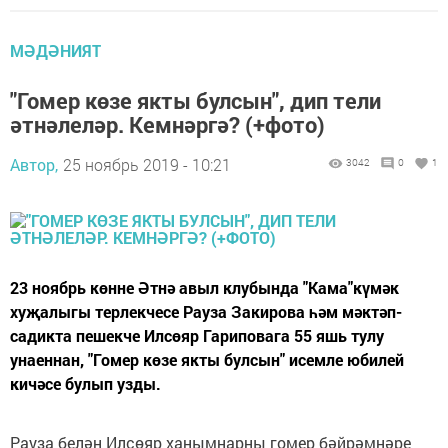
МӘДӘНИЯТ
"Гомер көзе якты булсын", дип тели
әтнәлеләр. Кемнәргә? (+фото)
Автор,
25 ноябрь 2019 - 10:21
3042
0
1
23 ноябрь көнне Әтнә авыл клубында "Кама"күмәк
хуҗалыгы терлекчесе Рауза Закирова һәм мәктәп-
садикта пешекче Илсөяр Гариповага 55 яшь тулу
унаеннан, "Гомер көзе якты булсын" исемле юбилей
кичәсе булып узды.
Рауза белән Илсөяр ханымнарны гомер бәйрәмнәре