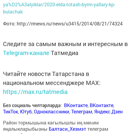
ya%D2%A3alyiklar/2020-elda-totash-byrm-yallary-kp-
bulachak
Фото: http://rrnews.ru/news/u3415/2014/08/21/74324
Следите за самым важным и интересным в
Telegram-канале
Татмедиа
Читайте новости Татарстана в
национальном мессенджере MАХ:
https://max.ru/tatmedia
Без социаль челтәрләрдә
:
ВКонтакте
,
ВКонтакте
,
ТикТок
,
Ютуб
,
Одноклассники
,
Телеграм
,
Яндекс.Дзен
Район тормышына кагылышлы иң мөһим
яңалыкларыбызны
Балтаси_Хезмэт
телеграм