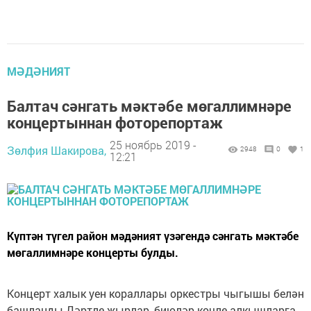
МӘДӘНИЯТ
Балтач сәнгать мәктәбе мөгаллимнәре
концертыннан фоторепортаж
25 ноябрь 2019 -
Зөлфия Шакирова,
2948
0
1
12:21
Күптән түгел район мәдәният үзәгендә сәнгать мәктәбе
мөгаллимнәре концерты булды.
Концерт халык уен кораллары оркестры чыгышы белән
башланды.Дәртле җырлар, биюләр көчле алкышларга