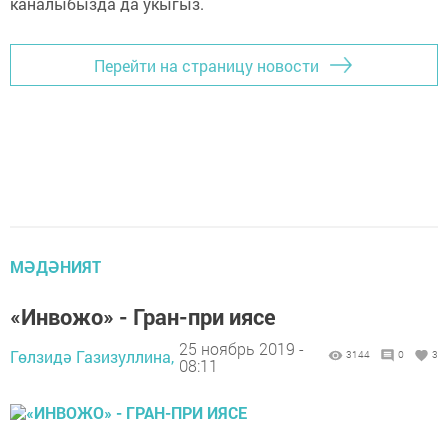
каналыбызда да укыгыз.
Перейти на страницу новости
МӘДӘНИЯТ
«Инвожо» - Гран-при иясе
25 ноябрь 2019 -
Гөлзидә Газизуллина,
3144
0
3
08:11