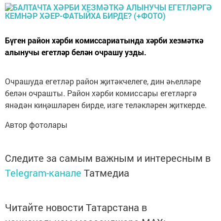
Бүген район хәрби комиссариатында хәрби хезмәткә
алынучы егетләр белән очрашу узды.
Очрашуда егетләр район җитәкчелеге, дин әһелләре
белән очрашты. Район хәрби комиссары егетләргә
янәдән киңәшләрен бирде, изге теләкләрен җиткерде.
Автор фотолары
Следите за самым важным и интересным в
Telegram-канале
Татмедиа
Читайте новости Татарстана в