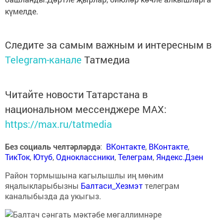
күмелде.
Следите за самым важным и интересным в
Telegram-канале
Татмедиа
Читайте новости Татарстана в
национальном мессенджере MАХ:
https://max.ru/tatmedia
Без социаль челтәрләрдә
:
ВКонтакте
,
ВКонтакте
,
ТикТок
,
Ютуб
,
Одноклассники
,
Телеграм
,
Яндекс.Дзен
Район тормышына кагылышлы иң мөһим
яңалыкларыбызны
Балтаси_Хезмэт
телеграм
каналыбызда да укыгыз.