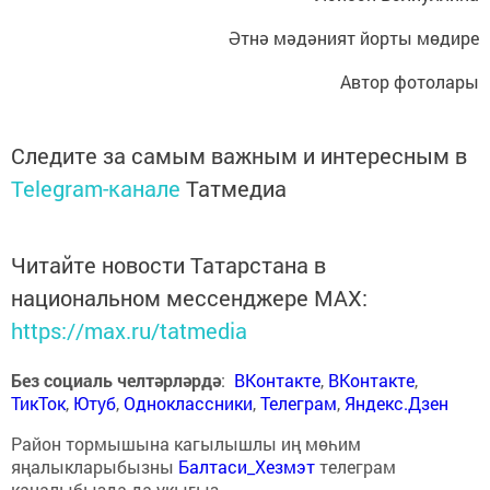
Әтнә мәдәният йорты мөдире
Автор фотолары
Следите за самым важным и интересным в
Telegram-канале
Татмедиа
Читайте новости Татарстана в
национальном мессенджере MАХ:
https://max.ru/tatmedia
Без социаль челтәрләрдә
:
ВКонтакте
,
ВКонтакте
,
ТикТок
,
Ютуб
,
Одноклассники
,
Телеграм
,
Яндекс.Дзен
Район тормышына кагылышлы иң мөһим
яңалыкларыбызны
Балтаси_Хезмэт
телеграм
каналыбызда да укыгыз.