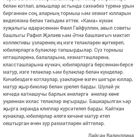
белән котлап, алкышлар астында сәхнәбез түренә урын
биргәннән соң, аларның тормыш һәм хезмәт юлларын
видеоязма белән тәкъдим иттек. «Кама» күмәк
хуҗалыгы идарәсеннән Фаил Гайфуллин, авыл советы
башлыгы Рафил Җәләев һәм Әтнә башлангыч мәктәп
коллективы үзләренең иң изге теләкләрен җиткереп,
юбилярларга бүләкләр тапшырдылар. Сүз тормыш
иптәшләренә, балаларына, хезмәттәшләренә,
классташларына күчкәч, юбилярларга берсеннән-берсе
матур, изге теләкләр һәм бүләкләр белән күмделәр.
Кичәбездәге котлаулар, үзәкләрне өзгеч шигъри юллар,
матур җыр-биюләр белән үрелеп барды. Шулай ук
кичәдә катнашучы барлык әниләргә әниләр көне
уңаеннан ихлас теләкләр яңгырады. Башкарылган һәр
җырга экранда клиплар күрсәтелеп барды. Кайткан
кунаклар, юбилярлар әлеге кичәне матур итеп
оештырган өчен зур рәхмәтләрен әйттеләр.
Ләйсән Вәлиуллина