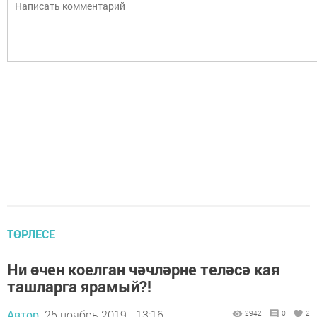
ТӨРЛЕСЕ
Ни өчен коелган чәчләрне теләсә кая
ташларга ярамый?!
Автор,
25 ноябрь 2019 - 13:16
2942
0
2