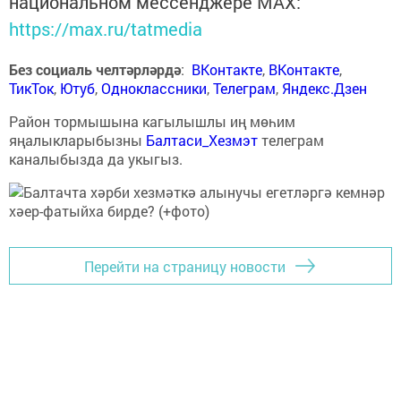
национальном мессенджере MАХ:
https://max.ru/tatmedia
Без социаль челтәрләрдә
:
ВКонтакте
,
ВКонтакте
,
ТикТок
,
Ютуб
,
Одноклассники
,
Телеграм
,
Яндекс.Дзен
Район тормышына кагылышлы иң мөһим
яңалыкларыбызны
Балтаси_Хезмэт
телеграм
каналыбызда да укыгыз.
Перейти на страницу новости