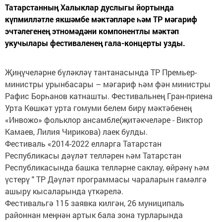
Татарстанның Халыклар дуслыгы йортында
күпмилләтле якшәмбе мәктәпләре һәм ТР мәгариф
эчтәлегенең этномәдәни компонентлы мәктәп
укучылары фестиваленең гала-концерты узды.
Җиңүчеләрне бүләкләү тантанасында ТР Премьер-
министры урынбасары – мәгариф һәм фән министры
Рафис Борһанов катнашты. Фестивальнең Гран-приена
Урта Көшкәт урта гомуми белем бирү мәктәбенең
«Инвожо» фольклор ансамбле(җитәкчеләре - Виктор
Камаев, Лилия Чирикова) лаек булды.
Фестиваль «2014-2022 елларга Татарстан
Республикасы дәүләт телләрен һәм Татарстан
Республикасында башка телләрне саклау, өйрәнү һәм
үстерү " ТР Дәүләт программасы чараларын гамәлгә
ашыру кысаларында үткәрелә.
Фестивальгә 115 заявка килгән, 26 муниципаль
районнан меңнән артык бала зона турларында