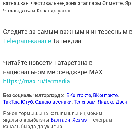
катнашкан. Фестивальнең зона этаплары Әлмәттә, Яр
Чаллыда һәм Казанда узган.
Следите за самым важным и интересным в
Telegram-канале
Татмедиа
Читайте новости Татарстана в
национальном мессенджере MАХ:
https://max.ru/tatmedia
Без социаль челтәрләрдә
:
ВКонтакте
,
ВКонтакте
,
ТикТок
,
Ютуб
,
Одноклассники
,
Телеграм
,
Яндекс.Дзен
Район тормышына кагылышлы иң мөһим
яңалыкларыбызны
Балтаси_Хезмэт
телеграм
каналыбызда да укыгыз.