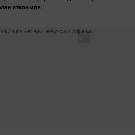
лан иткән иде.