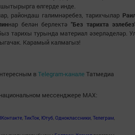
ышытырырга өлгерде инде.
лар, райондаш галимнәребез, тарихчылар
Раи
лин
нар белән берлектә
"Без тарихта эзлебез
ыз тарихы турында материал әзерләделәр. У
чыгачак. Карамый калмагыз!
интересным в
Telegram-канале
Татмедиа
в национальном мессенджере MАХ:
ВКонтакте
,
ТикТок
,
Ютуб
,
Одноклассники
,
Телеграм
,