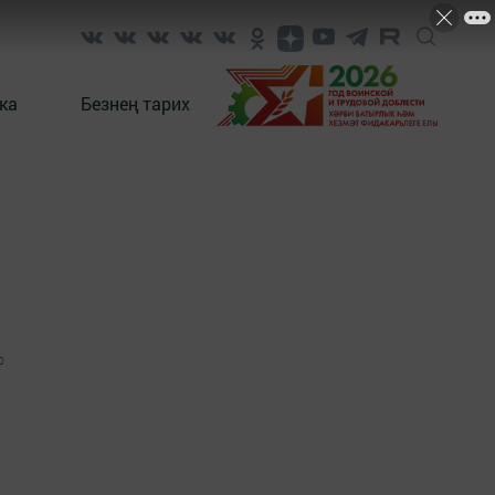
ка
Безнең тарих
0