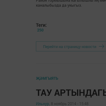
Район тормышына кагылышлы иң мө
каналыбызда да укыгыз.
Теги:
250
Перейти на страницу новости
ҖӘМГЫЯТЬ
ТАУ АРТЫНДАГЫ
Ильнур,
8 ноябрь 2014 - 15:48