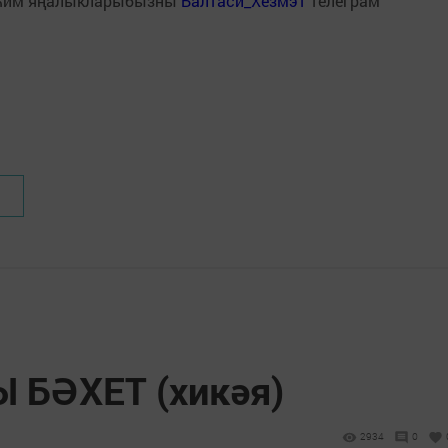
һим яңалыкларыбызны
Балтаси_Хезмэт
телеграм
 БӘХЕТ (хикәя)
2934
0