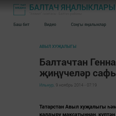
БАЛТАЧ ЯҢАЛЫКЛАРЫ
"Хезмәт" газетасы - Балтач районы
Баш бит
Видео
Соңгы яңалыклар
АВЫЛ ХУҖАЛЫГЫ
Балтачтан Генна
җиңүчеләр саф
Ильнур,
9 ноябрь 2014 - 07:19
Татарстан Авыл хуҗалыгы һә
калдыру максатыннан, күптән