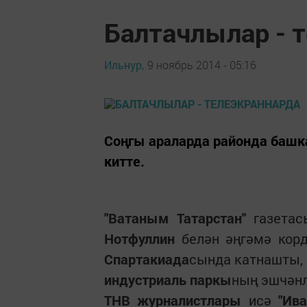
Балтачлылар - 
Ильнур,
9 ноябрь 2014 - 05:16
Соңгы араларда районда башк
китте.
"Ватаным Татарстан"
газетас
Нотфуллин
белән әңгәмә корд
Спартакиада
сында катнашты, 
индустриаль паркы
ның эшчәнл
ТНВ журналистлары
исә
"Ив