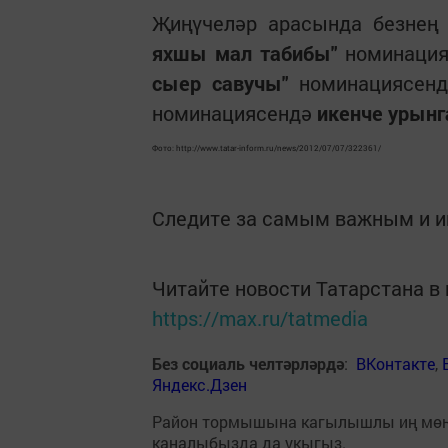
Җиңүчеләр арасында безнең
яхшы мал табибы"
номинация
сыер савучы"
номинациясен
номинациясендә
икенче урынг
Фото: http://www.tatar-inform.ru/news/2012/07/07/322361/
Следите за самым важным и 
Читайте новости Татарстана 
https://max.ru/tatmedia
Без социаль челтәрләрдә
:
ВКонтакте
,
Яндекс.Дзен
Район тормышына кагылышлы иң мө
каналыбызда да укыгыз.