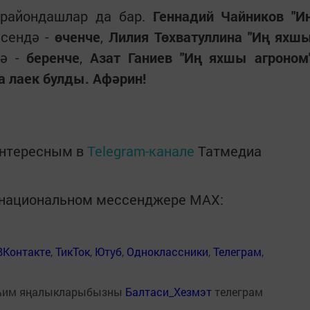
 райондашлар да бар.
Геннадий Чайников "И
сендә -
өченче
,
Лилия Төхватуллина "Иң яхш
дә -
беренче
,
Азат Ганиев "Иң яхшы агроном
а лаек булды. Афәрин!
интересным в
Telegram-канале
Татмедиа
в национальном мессенджере MАХ:
ВКонтакте
,
ТикТок
,
Ютуб
,
Одноклассники
,
Телеграм
,
һим яңалыкларыбызны
Балтаси_Хезмэт
телеграм