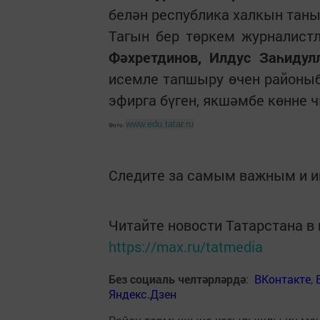
белән республика халкын тан
Тагын бер төркем журналист
Фәхретдинов, Илдус Заһидул
исемле тапшыру өчен районыб
эфирга бүген, якшәмбе көнне 
www.edu.tatar.ru
Фото:
Следите за самым важным и 
Читайте новости Татарстана 
https://max.ru/tatmedia
Без социаль челтәрләрдә
:
ВКонтакте
,
Яндекс.Дзен