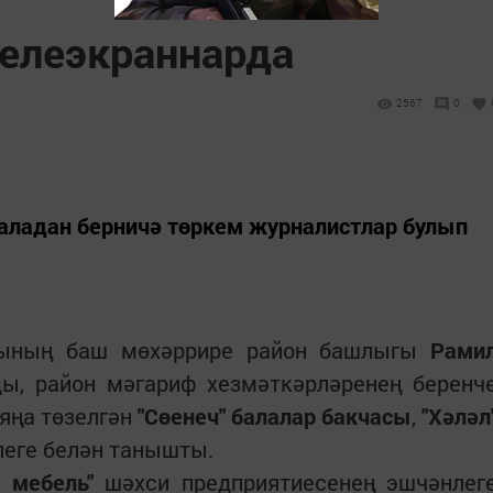
телеэкраннарда
2567
0
аладан берничә төркем журналистлар булып
ының баш мөхәррире район башлыгы
Рами
ы, район мәгариф хезмәткәрләренең беренч
яңа төзелгән
"Сөенеч" балалар бакчасы
,
"Хәләл
еге белән танышты.
а мебель"
шәхси предприятиесенең эшчәнлег