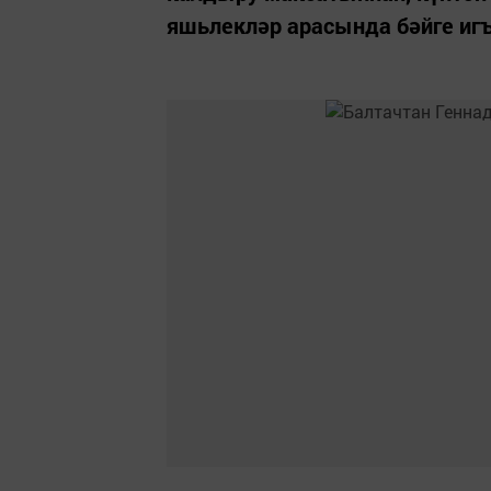
яшьлекләр арасында бәйге игъ