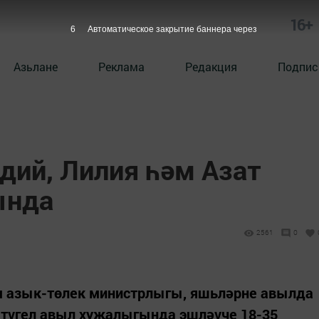
16+
5
Автоматическое закрытие баннера через
Азьлане
Реклама
Редакция
Подпис
дий, Лилия һәм Азат
ында
2561
0
м азык-төлек министрлыгы, яшьләрне авылда
 түгел авыл хуҗалыгында эшләүче 18-35