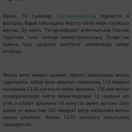
Казан, 19 гыйнвар,
«Татар-информ»
). Нурлатта 4
фатирлы барак тибындагы йортта сигез кеше тораксыз
калган. Бу хакта “Татар-информ” агентлыгына Россия
Гадәттән тыш хәлләр министрлыгының Татарстан
буенча Баш идарәсе матбугат хезмәтендә хәбәр
иттеләр.
Янгын кичә көндез чыккан. Нурлат районында янгын
турындагы хәбәр кичә ашыгыч хезмәтнең 112 бердәм
номерына 13.00 сәгатьтә килеп ирешкән. 125 нче янгын
сүндерү-коткару часте хезмәткәрләре 12 чакрым юл
үтеп, Һәлакәт урынына 14 минутта килеп җиткән. Шул
кадәр үк вакыттан 200 квадрат метр мәйданда янгын
камап алынган. Янгын 13.37 сәгатьтә тулысынча
сүндерелгән.