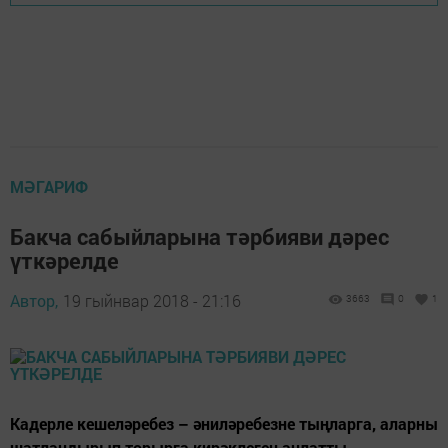
МӘГАРИФ
Бакча сабыйларына тәрбияви дәрес
үткәрелде
Автор,
19 гыйнвар 2018 - 21:16
3663
0
1
Кадерле кешеләребез – әниләребезне тыңларга, аларны
шатландырып торырга кирәклеген аңлатты....