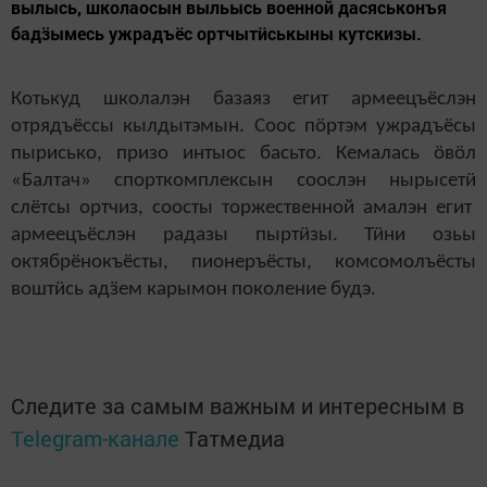
вылысь, школаосын выльысь военной дасяськонъя
бадӟымесь ужрадъёс ортчытӥськыны кутскизы.
Котькуд школалэн базаяз егит армеецъёслэн
отрядъёссы кылдытэмын. Соос п
ӧ
ртэм ужрадъёсы
пырисько, призо интыос басьто. Кемалась
ӧ
в
ӧ
л
«Балтач» спорткомплексын соослэн нырысет
ӥ
слётсы ортчиз, соосты торжественной амалэн егит
армеецъёслэн радазы пырт
ӥ
зы. Т
ӥ
ни озьы
октябрёнокъёсты, пионеръёсты, комсомолъёсты
вошт
ӥ
сь ад
ӟ
ем карымон поколение будэ.
Следите за самым важным и интересным в
Telegram-канале
Татмедиа