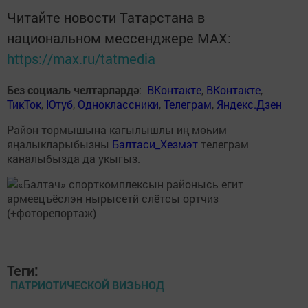
Читайте новости Татарстана в
национальном мессенджере MАХ:
https://max.ru/tatmedia
Без социаль челтәрләрдә
:
ВКонтакте
,
ВКонтакте
,
ТикТок
,
Ютуб
,
Одноклассники
,
Телеграм
,
Яндекс.Дзен
Район тормышына кагылышлы иң мөһим
яңалыкларыбызны
Балтаси_Хезмэт
телеграм
каналыбызда да укыгыз.
Теги:
ПАТРИОТИЧЕСКОЙ ВИЗЬНОД