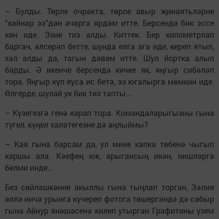
– Булды. Төрле очракта, төрле авыр җинаятьләрне
“кайнар эз”дән ачарга ярдәм итте. Берсендә бик эссе
көн иде. Эзне тиз алды. Киттек. Бер километрлап
баргач, әлсерәп бетте, шунда елга ага иде, кереп ятып,
хәл алды да, тагын дәвам итте. Шул йортка алып
барды. Ә икенче берсендә кичке як, яңгыр сибәләп
тора. Яңгыр күп яуса ис бетә, эз югалырга мөмкин иде.
Өлгерде, шулай ук бик тиз тапты...
– Күзегезгә генә карап тора. Командаларыгызны гына
түгел, күңел халәтегезне дә аңлыймы?
– Кая гына барсам да, ул мине капка төбенә чыгып
каршы ала. Кәефең юк, арыгансың икән, нишләргә
белми инде...
Без сөйләшкәнне акыллы гына тыңлап торган, Зәлия
әллә ничә урынга күчереп фотога төшергәндә дә сабыр
гына Айнур янәшәсенә килеп утырган Графитины үзем