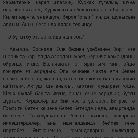
характерын карап аласың. Куркак түгелме, шуңа
игътибар итәсең. Куркак этләр белән эшләргә бик кыен.
Килеп керүгә, эндәшүгә, берсе “очып” килде, шунысын
алдым. Аның белән дә ияләштек инде.
– Ә бүген бу этләр кайда яши соң?
– Авылда. Соснада. Әле безнең үзебезнең йорт эте
Шарик та бар. Ул да алардан күреп, берничә команданы
өйрәнде инде. Балачактан эт яраттым мин, өйдә
гомергә эт асрадык. Әле кечкенә чакта әти белән
фермага баргач, жәлләп, тагын бер көчек баласы алып
кайттым. Актүш иде анысы. Картаеп, сукыраеп үлде.
Менә шулай башта икене, аннан өчне асрадык, бүген
дүртәү... Күршеләр дә бик ярата үзләрен. Бигрәк тә
Графити бөтен кешене белеп бетерде инде, авырганда
бөтенесе “тәмлүшкә”ләр белән сыйлап, үзләренә
ияләштерделәр, аны ишегалдында бәйсез генә
йөртәбез. Әйткәнемчә, командаларны шулкадәр
тайпылышсыз үти. “Сакла” дип әйтәсең икән, ул шул