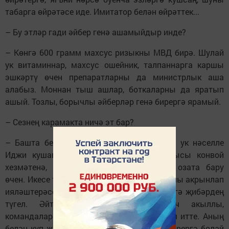
табарга өйрәтәсе иде. Имитатор белән өйрәттек...
– Бу этләр гади әйбер генә ашамыйдыр инде?
– Көнгә 600 грамм махсус ризыкны МВД бирә. Шулай
ук витаминнар, махсус ошейник, талпаннарга каршы
эшкәртү өчен препаратларны да министрлык аша
алабыз. Моннан тыш ашлар, боткаларны да яратып
ашый. Тозлы, борычлы әйберләр генә бирергә ярамый.
– Сезнең карамакта ничә эт бар?
– Башта бер генә эт иде. 2015 тә шушы ук нәселле
Иджи кушаматлы эт алып кайттык. Анысы конвой
хезмәтенә, ягъни сак астындагыларны озата бару
өчен. Икесе тиз дуслаштылар. Дөрес, аларны акрынлап
ияләштерәсең инде, алып кайттың да, бергә җибәрдең
түгел. Әйткәнемчә, Графити искиткеч акыллы,
командаларны берсүзсез үти, ул да ярдәм итте. Аның
белән күп җирләрдә булдык. Машинада йөрергә болай