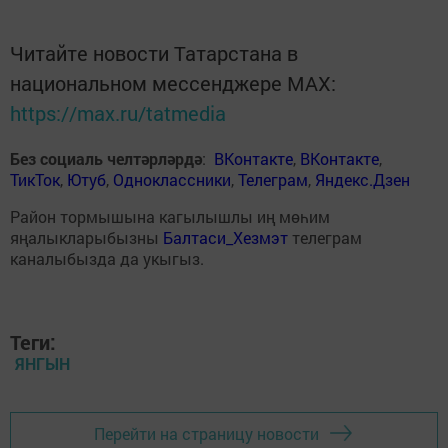
Читайте новости Татарстана в
национальном мессенджере MАХ:
https://max.ru/tatmedia
Без социаль челтәрләрдә
:
ВКонтакте
,
ВКонтакте
,
ТикТок
,
Ютуб
,
Одноклассники
,
Телеграм
,
Яндекс.Дзен
Район тормышына кагылышлы иң мөһим
яңалыкларыбызны
Балтаси_Хезмэт
телеграм
каналыбызда да укыгыз.
Теги:
ЯНГЫН
Перейти на страницу новости