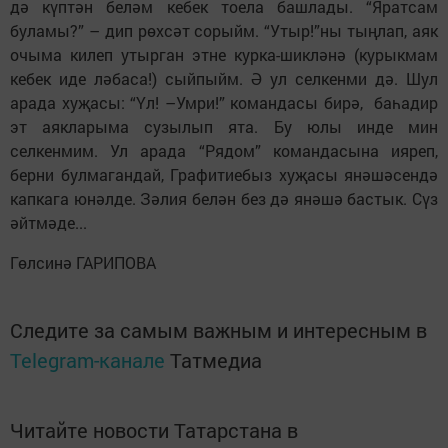
дә күптән беләм кебек тоела башлады. “Яратсам
буламы?” – дип рөхсәт сорыйм. “Утыр!”ны тыңлап, аяк
очыма килеп утырган этне курка-шикләнә (курыкмам
кебек иде ләбаса!) сыйпыйм. Ә ул селкенми дә. Шул
арада хуҗасы: “Үл! –Умри!” командасы бирә, баһадир
эт аякларыма сузылып ята. Бу юлы инде мин
селкенмим. Ул арада “Рядом” командасына ияреп,
берни булмагандай, Графитиебыз хуҗасы янәшәсендә
капкага юнәлде. Зәлия белән без дә янәшә бастык. Сүз
әйтмәде...
Гөлсинә ГАРИПОВА
Следите за самым важным и интересным в
Telegram-канале
Татмедиа
Читайте новости Татарстана в