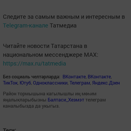
Следите за самым важным и интересным в
Telegram-канале
Татмедиа
Читайте новости Татарстана в
национальном мессенджере MАХ:
https://max.ru/tatmedia
Без социаль челтәрләрдә
:
ВКонтакте
,
ВКонтакте
,
ТикТок
,
Ютуб
,
Одноклассники
,
Телеграм
,
Яндекс.Дзен
Район тормышына кагылышлы иң мөһим
яңалыкларыбызны
Балтаси_Хезмэт
телеграм
каналыбызда да укыгыз.
Теги: