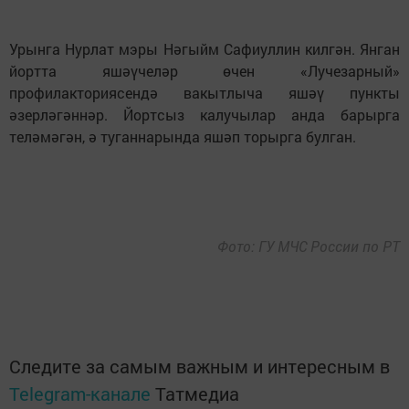
Урынга Нурлат мэры Нәгыйм Сафиуллин килгән. Янган
йортта яшәүчеләр өчен «Лучезарный»
профилакториясендә вакытлыча яшәү пункты
әзерләгәннәр. Йортсыз калучылар анда барырга
теләмәгән, ә туганнарында яшәп торырга булган.
Фото: ГУ МЧС России по РТ
Следите за самым важным и интересным в
Telegram-канале
Татмедиа