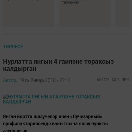
тапканнар
ТӨРЛЕСЕ
Нурлатта янгын 4 гаиләне тораксыз
калдырган
Автор,
19 гыйнвар 2018 - 22:11
3556
0
0
Янган йортта яшәүчеләр өчен «Лучезарный»
профилакториясендә вакытлыча яшәү пункты
әзерләнгән.