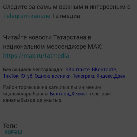
Следите за самым важным и интересным в
Telegram-канале
Татмедиа
Читайте новости Татарстана в
национальном мессенджере MАХ:
https://max.ru/tatmedia
Без социаль челтәрләрдә
:
ВКонтакте
,
ВКонтакте
,
ТикТок
,
Ютуб
,
Одноклассники
,
Телеграм
,
Яндекс.Дзен
Район тормышына кагылышлы иң мөһим
яңалыкларыбызны
Балтаси_Хезмэт
телеграм
каналыбызда да укыгыз.
Теги:
КӨРӘШ