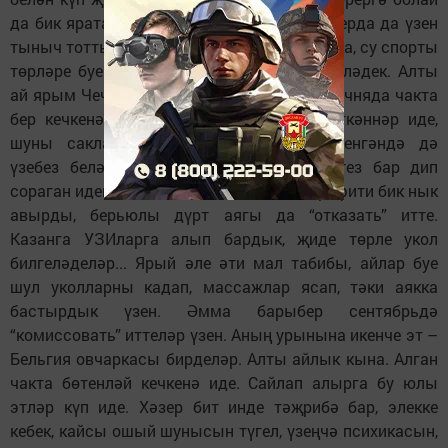
да бик ярата, поездда да, бронетранспортерда да үзен
тыныч тотты. Казанда үткән Универсиадада, су спорты
төрләре буенча дөнья чемпионатында эшләдек. Алты
ай ярым Чечняда, Дагыстанда булдык. Чечняда чакта
бер кечкенә көчек баласы калдырып киткәннәр иде,
шуны саклап үстерде, Дагыстанга күченгәндә дә
үзебез белән алдык әле аны. Ничә этегез бар дип
сораган идегез бит әле. Быел җәй көне Графити бик нык
авырды, берьюлы дүрт аягы да “отказать” итте.
Казанга УЗИларга алып бардык, җиде төрле укол
билгеләделәр... Ярый әле әти мал табибы, айлар буе
шул уколларны кадап, массажлар ясап, тәки аякка
бастырдык үзен. Әмма барыбер сентябрьдә
“комиссовать” иттеләр үзен. Аның урынына икенче эт –
Бельгия овчаркасы бирделәр. Алты айлык кына. Алган
чакта бөтенләй кечкенә иде. Сайлап алырга бу юлы
этләр күп иде. Хәзер бит инде тәҗрибә бар, элекке
кебек, кайсы ошый шунысын түгел, үзеңчә психикасын,