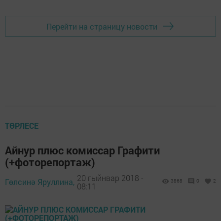
Перейти на страницу новости
ТӨРЛЕСЕ
Айнур плюс комиссар Графити
(+фоторепортаж)
20 гыйнвар 2018 -
Гөлсинә Яруллина,
3868
0
2
08:11