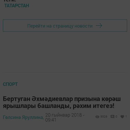
ТАТАРСТАН
Перейти на страницу новости
СПОРТ
Бертуган Әхмәдиевлар призына көрәш
ярышлары башланды, рәхим итегез!
20 гыйнвар 2018 -
Гөлсинә Яруллина,
3526
0
1
09:41