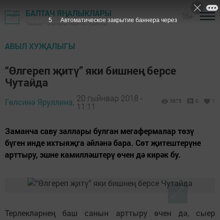
БАЛТАЧ ЯҢАЛЫКЛАРЫ
16+
4
Автоматическое закрытие баннера через
"Хезмәт" газетасы - Балтач районы
АВЫЛ ХУҖАЛЫГЫ
“Өлгереп җитү” яки бишнең берсе
Чутайда
20 гыйнвар 2018 -
Гөлсинә Яруллина,
3675
0
1
11:11
Заманча саву заллары булган мегафермалар төзү
бүген инде ихтыяҗга әйләнә бара. Сөт җитештерүне
арттыру, эшне камилләштерү өчен дә кирәк бу.
Терлекләрнең баш санын арттыру өчен дә, сыер