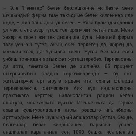
– Әле “Нөнәгәр” белән берләшкәнче үк безгә менә
шушындый ферма төзү тәкъдиме белән килгәннәр иде
инде, – дип башлады ул сүзен. – Риза булмадык,чөнки
ул чакта әле әзер түгел, «өлгереп» җитмәгән идек. Менә
хәзер өлгереп җиттек дисәң дә була. Мондый ферма
төзү уен эш түгел, аның өчен терлегең дә, җирең дә,
мөмкинлегең дә булырга тиеш. Бүген без көн саен
унбиш тоннадан артык сөт җитештерәбез. Терлек саны
да арта, генетика белән дә эшлибез, 85 процент
сыерларыбыз раздой төркемнәрендә – бу сөт
җитештерүне арттыруга ярдәм итә, соңгы елларда
терлекчелектә, сөтчелектә бик күп яңалыкларны
практикага керттек, балансланган рацион белән
ашатуга, монокормга күчтек. Игенчелектә дә терлек
азыгы культураларына аңлы рәвештә игътибарны
арттырдык. Менә шушындый алшартлар булгач, без дә,
белгечләр белән киңәшләшеп, барысын үлчәп-
анализлап караганнан соң 1000 башка исәпләнгән