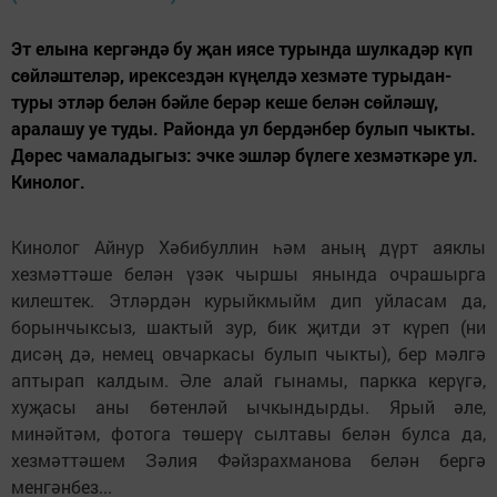
Эт елына кергәндә бу җан иясе турында шулкадәр күп
сөйләштеләр, ирексездән күңелдә хезмәте турыдан-
туры этләр белән бәйле берәр кеше белән сөйләшү,
аралашу уе туды. Районда ул бердәнбер булып чыкты.
Дөрес чамаладыгыз: эчке эшләр бүлеге хезмәткәре ул.
Кинолог.
Кинолог Айнур Хәбибуллин һәм аның дүрт аяклы
хезмәттәше белән үзәк чыршы янында очрашырга
килештек. Этләрдән курыйкмыйм дип уйласам да,
борынчыксыз, шактый зур, бик җитди эт күреп (ни
дисәң дә, немец овчаркасы булып чыкты), бер мәлгә
аптырап калдым. Әле алай гынамы, паркка керүгә,
хуҗасы аны бөтенләй ычкындырды. Ярый әле,
минәйтәм, фотога төшерү сылтавы белән булса да,
хезмәттәшем Зәлия Фәйзрахманова белән бергә
менгәнбез...