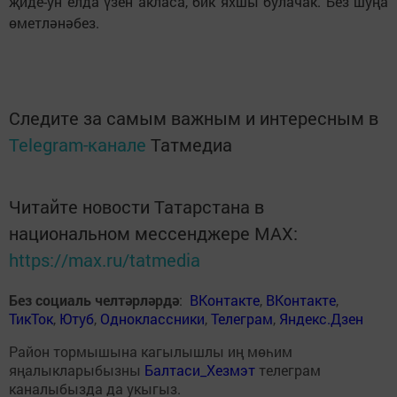
җиде-ун елда үзен акласа, бик яхшы булачак. Без шуңа
өметләнәбез.
Следите за самым важным и интересным в
Telegram-канале
Татмедиа
Читайте новости Татарстана в
национальном мессенджере MАХ:
https://max.ru/tatmedia
Без социаль челтәрләрдә
:
ВКонтакте
,
ВКонтакте
,
ТикТок
,
Ютуб
,
Одноклассники
,
Телеграм
,
Яндекс.Дзен
Район тормышына кагылышлы иң мөһим
яңалыкларыбызны
Балтаси_Хезмэт
телеграм
каналыбызда да укыгыз.