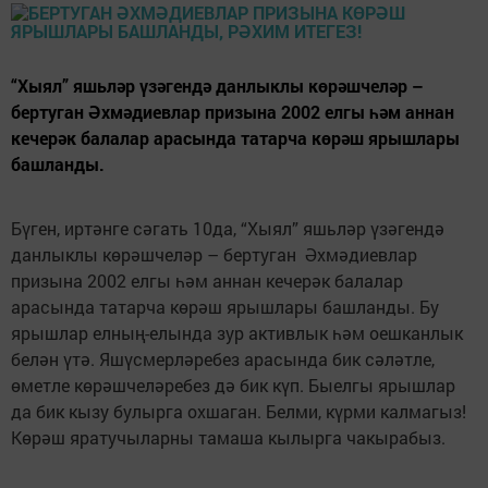
“Хыял” яшьләр үзәгендә данлыклы көрәшчеләр –
бертуган Әхмәдиевлар призына 2002 елгы һәм аннан
кечерәк балалар арасында татарча көрәш ярышлары
башланды.
Бүген, иртәнге сәгать 10да, “Хыял” яшьләр үзәгендә
данлыклы көрәшчеләр – бертуган Әхмәдиевлар
призына 2002 елгы һәм аннан кечерәк балалар
арасында татарча көрәш ярышлары башланды. Бу
ярышлар елның-елында зур активлык һәм оешканлык
белән үтә. Яшүсмерләребез арасында бик сәләтле,
өметле көрәшчеләребез дә бик күп. Быелгы ярышлар
да бик кызу булырга охшаган. Белми, күрми калмагыз!
Көрәш яратучыларны тамаша кылырга чакырабыз.