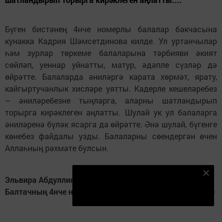
Бүген бистәнең 4нче номерлы балалар бакчасына
кунакка Кадрия Шәмсетдинова килде. Ул уртанчылар
һәм зурлар төркеме балаларына тәрбияви әкият
сөйләп, уеннар уйнатты, матур, әдәпле сүзләр дә
өйрәтте. Балаларда әниләргә карата хөрмәт, ярату,
кайгыртучанлык хисләре уятты. Кадерле кешеләребез
– әниләребезне тыңларга, аларны шатландырып
торырга кирәклеген аңлатты. Шулай ук ул балаларга
әниләренә бүләк ясарга да өйрәтте. Әнә шулай, бүгенге
көнебез файдалы узды. Балаларны сөендергән өчен
Аллаһның рәхмәте булсын.
Безнең Яндекс Дзен каналына языл
Эльвира Абдуллина
Балтачның 4нче номерлы балалар бакчасы тәрбиячесе
Подписаться