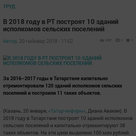
ТРУД
В 2018 году в РТ построят 10 зданий
исполкомов сельских поселений
Автор,
20 гыйнвар 2018 - 11:02
2357
0
0
За 2016–2017 годы в Татарстане капитально
отремонтировали 120 зданий исполкомов сельских
поселений и построили 11 таких объектов.
(Казань, 20 января,
«Татар-информ»
, Диана Авакян). В
2018 году в Татарстане построят 10 зданий исполкомов
сельских поселений и капитально отремонтируют 38
таких объектов. На эти цели выделено 100 млн рублей.