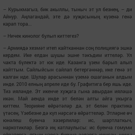
– Курыкмагыз, бик акыллы, тыныч эт ул безнең, – ди
Айнур. Аңлагандай, эте дә хуҗасының күзенә генә
карап тора...
– Ничек кинолог булып киттегез?
– Армиядә хезмәт итеп кайтканнан соң полициягә эшкә
кердем. Ике елдан шушы эшне тәкъдим иттеләр. Ул
чакта бүлектә эт юк иде. Казанга үзем барып алып
кайттым. Сайлыйсын сайлап бетергәннәр, ике генә эт
калган иде. Шулар арасыннан үземә ошаганын алдым
инде. 2010 елның апреле иде бу. Графитига бер яшь иде.
Тиз ияләнде. Эт икенче хуҗага гына авырдан ияләшә
икән. Май аенда инде эт белән алты айга укырга
киттем. Теорияне өйрәтәләр дә, эт белән практика
үтәсең. Үзебезне дә күп нәрсәгә өйрәттеләр. Этләрне өч
юнәлеш буенча хәзерлиләр: ис, шартлаткыч,
наркотиклар. Безгә иң катлаулысы: ис буенча гомуми
өйрәтергә, ягъни нәрсә буенча эзләргә кушсаң, шуны