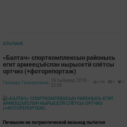
АЗЬЛАНЕ
«Балтач» спорткомплексын районысь
егит армеецъёслэн нырысетӥ слётсы
ортчиз (+фоторепортаж)
19 гыйнвар 2018 -
Гөлзидә Газизуллина,
2199
0
2
22:36
Пичиысен ик патриотической визьнод пыӵатон