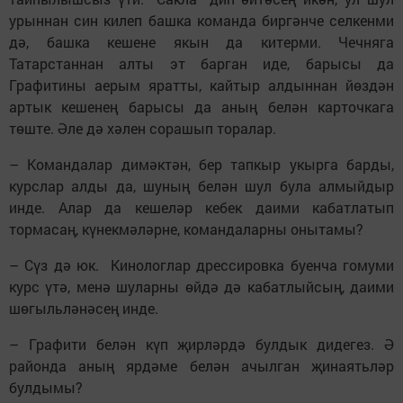
урыннан син килеп башка команда биргәнче селкенми
дә, башка кешене якын да китерми. Чечняга
Татарстаннан алты эт барган иде, барысы да
Графитины аерым яратты, кайтыр алдыннан йөздән
артык кешенең барысы да аның белән карточкага
төште. Әле дә хәлен сорашып торалар.
– Командалар димәктән, бер тапкыр укырга барды,
курслар алды да, шуның белән шул була алмыйдыр
инде. Алар да кешеләр кебек даими кабатлатып
тормасаң, күнекмәләрне, командаларны онытамы?
– Сүз дә юк. Кинологлар дрессировка буенча гомуми
курс үтә, менә шуларны өйдә дә кабатлыйсың, даими
шөгыльләнәсең инде.
– Графити белән күп җирләрдә булдык дидегез. Ә
районда аның ярдәме белән ачылган җинаятьләр
булдымы?