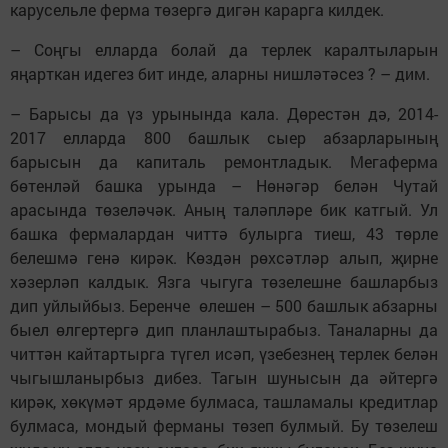
карусельле ферма төзергә дигән карарга килдек.
– Соңгы елларда болай да терлек каралтыларын
яңарткан идегез бит инде, аларны нишләтәсез ? – дим.
– Барысы да үз урынында кала. Дөрестән дә, 2014-
2017 елларда 800 башлык сыер абзарларының
барысын да капиталь ремонтладык. Мегаферма
бөтенләй башка урында – Нөнәгәр белән Чутай
арасында төзеләчәк. Аның таләпләре бик катгый. Ул
башка фермалардан читтә булырга тиеш, 43 төрле
белешмә генә кирәк. Көздән рөхсәтләр алып, җирне
хәзерләп калдык. Язга чыгуга төзелешне башларбыз
дип уйлыйбыз. Беренче өлешен – 500 башлык абзарны
быел өлгертергә дип планлаштырабыз. Таналарны да
читтән кайтартырга түгел исәп, үзебезнең терлек белән
чыгышланырбыз дибез. Тагын шунысын да әйтергә
кирәк, хөкүмәт ярдәме булмаса, ташламалы кредитлар
булмаса, мондый ферманы төзеп булмый. Бу төзелеш