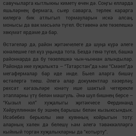
савучыларга кытлыкны киметү өчен дә. Соңгы елларда
яшьләрнең фермага, сыер саварга, терлек карарга
килергә бик атлыгып тормауларын искә алсаң,
монысы да вак мәсьәлә түгел. Өстәвенә әле төзелешкә
хөкүмәт ярдәме дә бар.
Өстәгеләр дә, район җитәкчелеге дә шуңа күрә әлеге
юнәлешне гел күз уңында тота. Бездә генә түгел, башка
районнарда да бу төзелешкә чын-чыннан алындылар.
Районда ике хуҗалыкта – “Татарстан”да һәм “Смәел”дә
мегафермалар бар иде инде. Быел аларга бишәү
өстәлергә тиеш. Әлегә алар документлар хәзерләү,
рөхсәт кәгазьләре юнәтү ише шактый четерекле
этапларны үтү белән мәшгуль. Әнә шул бишнең берсе –
“Кызыл юл” хуҗалыгы җитәкчесе Фердинанд
Хәйруллиннан бу эшнең барышы белән кызыксындык.
Исәбебез берьюлы ике куянның койрыгын тоту:
аларның хәлен дә белешү һәм әлегә тәвәккәлләргә
кыймый торган хуҗалыкларны да “котырту”.