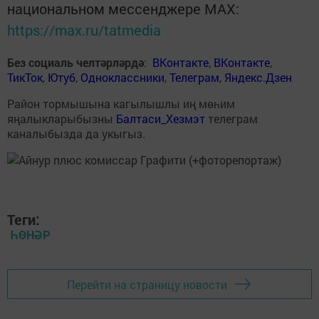
национальном мессенджере MАХ:
https://max.ru/tatmedia
Без социаль челтәрләрдә
:
ВКонтакте
,
ВКонтакте
,
ТикТок
,
Ютуб
,
Одноклассники
,
Телеграм
,
Яндекс.Дзен
Район тормышына кагылышлы иң мөһим
яңалыкларыбызны
Балтаси_Хезмэт
телеграм
каналыбызда да укыгыз.
Теги:
ҺӨНӘР
Перейти на страницу новости