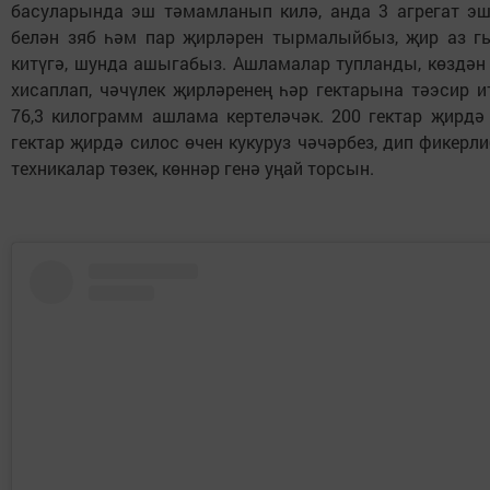
басуларында эш тәмамланып килә, анда 3 агрегат эшл
белән зяб һәм пар җирләрен тырмалыйбыз, җир аз г
китүгә, шунда ашыгабыз. Ашламалар тупланды, көздән
хисаплап, чәчүлек җирләренең һәр гектарына тәэсир и
76,3 килограмм ашлама кертеләчәк. 200 гектар җирдә
гектар җирдә силос өчен кукуруз чәчәрбез, дип фикерли
техникалар төзек, көннәр генә уңай торсын.