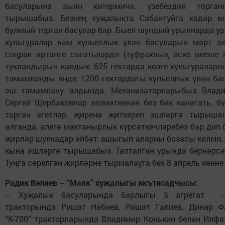
басуларына зыян китермичә, үзебездән торга
тырышабыз. Безнең хуҗалыкта Сабантуйга кадәр өл
булмый торган басулар бар. Быел шундый урыннарда у
культуралар һәм күпьеллык үлән басуларын март 
соңрак иртәнге сәгатьләрдә (туфракның өске өлеше к
тукландырып калдык. 625 гектарда көзге культуралар
тәмамланды инде, 1200 гектардагы күпьеллык үлән ба
эш тәмамлану алдында. Механизаторларыбыз Влади
Сергей Щербаковлар хезмәтеннән без бик канәгать, б
торган егетләр, җиренә җиткереп эшләргә тырыша
алганда, әлегә мактанырлык күрсәткечләребез бар дип
җирләр шулкадәр әйбәт, ашыгып аларны бозасы килми,
кына эшләргә тырышабыз. Тапталган урында бернәрсә 
Туңга сөрелгән җирләрне тырмалауга без 8 апрель көнне
Радик Вәлиев – “Маяк” хуҗалыгы икътисадчысы:
– Хуҗалык басуларында барлыгы 5 агрегат – 
тракторында Ришат Нәбиев, Ришат Галиев, Динар 
“К-700” тракторларында Владимир Конькин белән Илфа