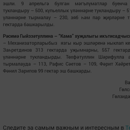
эшли. 9 апрельгә булган мәгълүматлар буенч
тукландыру – 500, күпьеллык үләннәрне тукландыру – 5
үләннәрне тырмалау – 230, зяб һәм пар җирләрне 
гектарда башкарылды.
Рәсимә Гыйззәтуллина – “Кама” хуҗалыгы икътисадчыс
– Механизаторларыбыз язгы кыр эшләренә ныклап ке
Заһретдинов 313 гектарда уҗымнарны, 557 гектар
үләннәрне тукландырды. Төхфәтуллин Шәрифулла а
тырмалауда – 113, Рафис Сәетов – 109, Фәрит Хәйрет
Фәнил Зарипов 99 гектар эш башкарды.
Ва
Гөлс
Гөлзидә
Следите за самым важным и интересным в
T