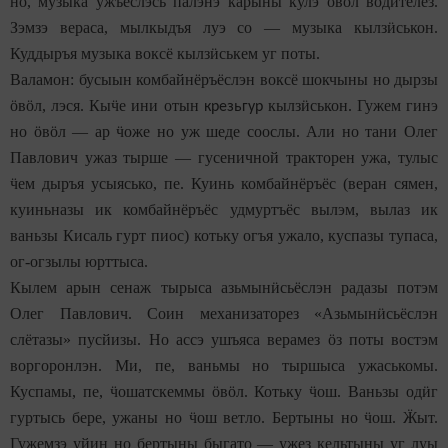
но, музыка ужъёслэсь палэнэ карыны кулэ
ӧ
в
ӧ
л водителез.
Зэмзэ вераса, мылкыдъя луэ со — музыка кылз
ӥ
ськон.
Куддыръя музыка воксё кылз
ӥ
ськем уг поты.
Валамон: бусыын комбайнёръёслэн воксё шокчыны но дырзы
ӧ
в
ӧ
л, лэся. Кы
ӵ
е ини отын
кылз
ӥ
ськон. Гужем гинэ
крезьгур
но
ӧ
в
ӧ
л — ар
ӵ
оже но уж шеде соослы. Али но тани Олег
Павлович ужаз тырше — гусеничной тракторен ужа, тулыс
ӵ
ем дыръя усыясько, пе. Куинь комбайнёръёс (веран сямен,
куиньназы ик комбайнёръёс удмуртъёс вылэм, вылаз ик
ваньзы Кисаль гурт пиос) котьку огъя ужало, куспазы тупаса,
ог-огзылы юрттыса.
Кылем арын сенаж тырыса азьмын
ӥ
сьёслэн радазы потэм
Олег Павлович. Соин механизаторез «Азьмын
ӥ
сьёслэн
слётазы» пусйизы. Но ассэ ушъяса верамез
ӧ
з поты востэм
воргоронлэн. Ми, пе, ваньмы но тыршыса ужаськомы.
Куспамы, пе,
ӵ
ошатскеммы
ӧ
в
ӧ
л. Котьку
ӵ
ош. Ваньзы од
ӥ
г
гуртысь бере, ужаны но
ӵ
ош ветло. Бертыны но
ӵ
ош.
Ӝ
ыт.
Гужемзэ уйин но бертыны быгато — ужез кельтыны уг луы