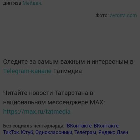
дип яза
Мәйдан
.
Фото:
avrorra.com
Следите за самым важным и интересным в
Telegram-канале
Татмедиа
Читайте новости Татарстана в
национальном мессенджере MАХ:
https://max.ru/tatmedia
Без социаль челтәрләрдә
:
ВКонтакте
,
ВКонтакте
,
ТикТок
,
Ютуб
,
Одноклассники
,
Телеграм
,
Яндекс.Дзен