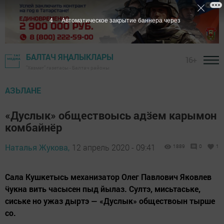
3
Автоматическое закрытие баннера через
БАЛТАЧ ЯҢАЛЫКЛАРЫ
16+
"Хезмәт" газетасы - Балтач районы
АЗЬЛАНЕ
«Дуслык» обществоысь адӟем карымон
комбайнёр
Наталья Жукова,
12 апрель 2020 - 09:41
1889
0
1
Сала Кушкетысь механизатор Олег Павлович Яковлев
ӵукна вить часысен пыд йылаз. Султэ, мисьтаське,
сиське но ужаз дыртэ — «Дуслык» обществоын тырше
со.