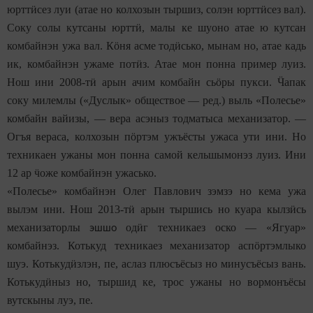
юртт
ӥ
сез луи (атае но колхозын тыршиз, солэн юртт
ӥ
сез вал).
Соку солы кутсаны юртт
ӥ
, малы ке шуоно атае ю кутсан
комбайнэн ужа вал. К
ӧ
ня асме тод
ӥ
сько, мынам но, атае кадь
ик, комбайнэн ужаме пот
ӥ
з. Атае мон понна пример луиз.
Нош ини 2008-т
ӥ
арын ачим комбайн сь
ӧ
ры пукси.
Ӵ
апак
соку милемлы («Дуслык» обществое — ред.) выль «Полесье»
комбайн вайизы, — вера асэныз тодматыса механизатор. —
Огъя вераса, колхозын п
ӧ
ртэм ужъёсты ужаса ути ини. Но
техникаен ужаны мон понна самой кельшымонэз луиз. Ини
12 ар
ӵ
оже комбайнэн ужасько.
«Полесье» комбайнэн Олег Павлович зэмзэ но кема ужа
вылэм ини. Нош 2013-т
ӥ
арын тыршись но куара кылз
ӥ
сь
механизаторлы
од
ӥ
г техникаез оско — «Ягуар»
эшшо
комбайнэз. Котькуд техникаез механизатор асп
ӧ
ртэмлыко
шуэ. Котькуд
ӥ
злэн, пе, аслаз плюсъёсыз но минусъёсыз вань.
Котькуд
ӥ
ныз но, тыршид ке, трос ужаны но вормонъёсы
вутскыны луэ, пе.