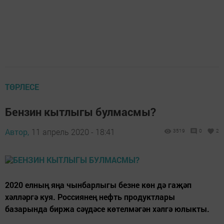
ТӨРЛЕСЕ
Бензин кытлыгы булмасмы?
Автор,
11 апрель 2020 - 18:41
3519
0
2
2020 елның яңа чынбарлыгы безне көн дә гаҗәп
хәлләргә куя. Россиянең нефть продуктлары
базарында биржа сәүдәсе көтелмәгән хәлгә юлыкты.