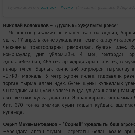
Публикация от
Балтаси - Хезмәт
(@xezmet_gazetasi)
8 Апр 20
Николай Колоколов – «Дуслык» хуҗалыгы рәисе:
– Яз көненең әһәмиятле икәнен һәркем аңлый, барлы
эштә. 17 апрель көнне хуҗалыкта техник карау үткәрелә
чыкканчы тракторларны ремонтлап, буяган идек, б
комачаулар, дип уйламыйм. 4 мең гектардан ар
җирләребез бар, 455 гектар җирдә арыш чәчтек, гому
начар түгел. Барлык көчне зяб җирләрен тырмалауга
«БИГ-3» маркалы 6 метр җирне иңләп, гидравлик рәве
торган тырма алган идек, бүген шуны күпьеллык үлә
чыгардык. Аның үзенчәлеге шунда, ул үләннәрнең тамы
азот кертүне күпкә уңайлата. Эшләп карыйк, эшләмичә
бит. 370 тонна аммиак суын ташып куйдык, ашлама
күләмдә.
Фәрит Мөхәммәтҗанов – “Сорнай” хуҗалыгы баш агрон
–Арендага алган “Туман” агрегаты белән көзне ар