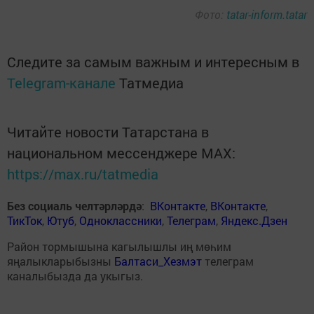
Фото:
tatar-inform.tatar
Следите за самым важным и интересным в
Telegram-канале
Татмедиа
Читайте новости Татарстана в
национальном мессенджере MАХ:
https://max.ru/tatmedia
Без социаль челтәрләрдә
:
ВКонтакте
,
ВКонтакте
,
ТикТок
,
Ютуб
,
Одноклассники
,
Телеграм
,
Яндекс.Дзен
Район тормышына кагылышлы иң мөһим
яңалыкларыбызны
Балтаси_Хезмэт
телеграм
каналыбызда да укыгыз.