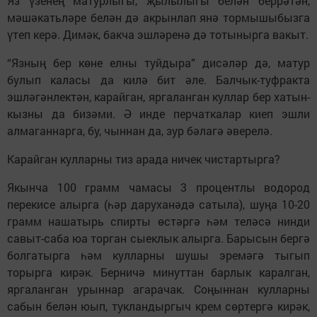
Яз
ү
зене
ң
матурлыгы,
җ
ылылыгы бел
ә
н берр
ә
т
ә
н,
м
ә
ш
ә
катьл
ә
ре бел
ә
н д
ә
акрынлап ян
ә
тормышыбызга
ү
теп кер
ә
. Дим
ә
к, бакча
эшл
ә
рен
ә
д
ә
тотынырга вакыт
.
“Язның бер көне елны туйдыра” дисәләр дә, матур
булып каласы да килә бит әле. Балчык-туфракта
эшләгәнлектән, карайган, яргаланган куллар бер хатын-
кызны да бизәми. Ә инде перчаткалар киеп эшли
алмаганнарга, бу, чыннан да, зур бәлагә әверелә.
Карайган кулларны тиз арада ничек чистартырга?
Якынча 100 грамм чамасы 3 процентлы водород
перекисе алырга (һәр даруханәдә сатыла), шуңа 10-20
грамм нашатырь спирты өстәргә һәм теләсә нинди
савыт-саба юа торган сыеклык алырга. Барысын бергә
болгатырга һәм кулларны шушы эремәгә тыгып
торырга кирәк. Берничә минуттан барлык каралган,
яргаланган урыннар агарачак. Соңыннан кулларны
сабын белән юып, тукландыргыч крем сөртергә кирәк,