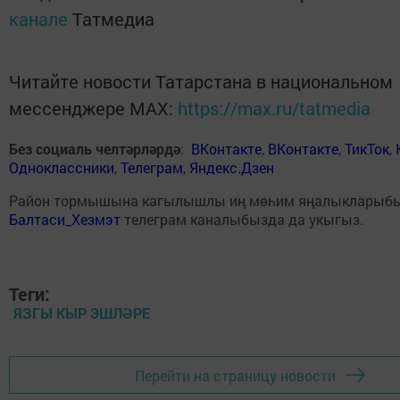
канале
Татмедиа
Читайте новости Татарстана в национальном
мессенджере MАХ:
https://max.ru/tatmedia
Без социаль челтәрләрдә
:
ВКонтакте
,
ВКонтакте
,
ТикТок
,
Одноклассники
,
Телеграм
,
Яндекс.Дзен
Район тормышына кагылышлы иң мөһим яңалыкларыб
Балтаси_Хезмэт
телеграм каналыбызда да укыгыз.
Теги:
ЯЗГЫ КЫР ЭШЛӘРЕ
Перейти на страницу новости