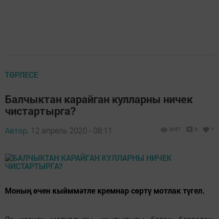
ТӨРЛЕСЕ
Балчыктан карайган кулларны ничек
чистартырга?
Автор,
12 апрель 2020 - 08:11
3057
0
1
Моның өчен кыйммәтле кремнар сөртү мотлак түгел.