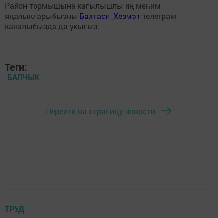
Район тормышына кагылышлы иң мөһим
яңалыкларыбызны
Балтаси_Хезмэт
телеграм
каналыбызда да укыгыз.
Теги:
БАЛЧЫК
Перейти на страницу новости
ТРУД