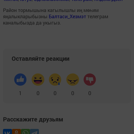
Район тормышына кагылышлы иң мөһим
яңалыкларыбызны
Балтаси_Хезмэт
телеграм
каналыбызда да укыгыз.
Оставляйте реакции
1
0
0
0
0
Расскажите друзьям