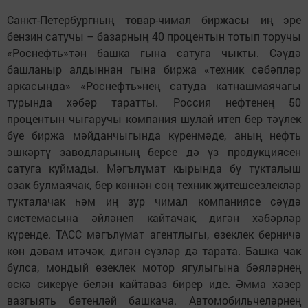
Санкт-Петербургның товар-чимал биржасы иң эре
бензин сатучы – базарның 40 процентын тотып торучы
«Роснефть»тән башка гына сатуга чыкты. Сәүдә
башланыр алдыннан гына биржа «техник сәбәпләр
аркасында» «Роснефть»нең сатуда катнашмаячагы
турында хәбәр таратты. Россия нефтенең 50
процентын чыгаручы компания шулай итеп бер тәүлек
буе биржа мәйданчыгында күренмәде, аның нефть
эшкәртү заводларының берсе дә үз продукциясен
сатуга куймады. Мәгълүмат кырында бу тукталыш
озак булмаячак, бер көннән соң техник җитешсезлекләр
тукталачак һәм иң зур чимал компаниясе сәүдә
системасына әйләнеп кайтачак, дигән хәбәрләр
күренде. ТАСС мәгълүмат агентлыгы, өзеклек берничә
көн дәвам итәчәк, дигән сүзләр дә тарата. Башка чак
булса, мондый өзеклек мотор ягулыгына бәяләрнең
өскә сикерүе белән кайтаваз бирер иде. Әмма хәзер
вазгыять бөтенләй башкача. Автомобильчеләрнең