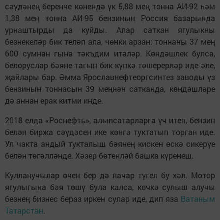
сәүдәнең беренче көнендә үк 5,88 мең тонна АИ-92 һәм
1,38 мең тонна АИ-95 бензинын Россия базарында
урнаш­тырды да куйды. Алар саткан ягулыкны
безнекеләр бик теләп ала, чөнки арзан: тоннаны 37 мең
600 сумнан гына тәкъдим итәләр. Көндәшлек булса,
белоруслар бәяне тагын бик күпкә төшерерләр иде әле,
җайлары бар. Әмма Ярославнефтеоргсинтез заводы үз
бензинын тоннасын 39 меңнән сатканда, көндәшләре
дә аннан ерак китми инде.
2018 елда «Роснефть», алыпсатарларга үч итеп, бензин
белән биржа сәүдәсен ике көнгә туктатып торган иде.
Ул чакта андый тукталыш бәянең кискен өскә сикерүе
белән төгәлләнде. Хәзер бөтенләй башка күренеш.
Кулланучылар өчен бер дә начар түгел бу хәл. Мотор
ягулыгына бәя төшү була калса, көчкә сулыш алучы
безнең бизнес бераз иркен сулар иде, дип яза
Ватаным
Татарстан
.