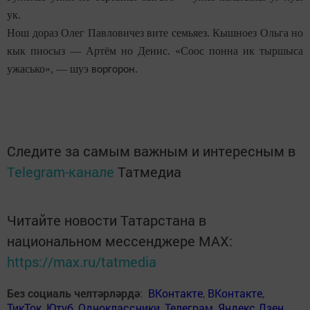
ук.
Нош дораз Олег Павловичез вите семьяез. Кышноез Ольга но
кык пиосыз — Артём но Денис. «Соос понна ик тыршыса
ужасько», — шуэ
.
воргорон
Следите за самым важным и интересным в
Telegram-канале
Татмедиа
Читайте новости Татарстана в
национальном мессенджере MАХ:
https://max.ru/tatmedia
Без социаль челтәрләрдә
:
ВКонтакте
,
ВКонтакте
,
ТикТок
,
Ютуб
,
Одноклассники
,
Телеграм
,
Яндекс.Дзен