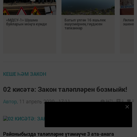
«МДСУ-1» Шушма
Батып үлгән 16 яшьлек
Лилия Х
буйларын моңга күмде
яшүсмернең гәүдәсен
эшенең
тапканнар
КЕШЕ ҺӘМ ЗАКОН
02 кисәтә: Закон таләпләрен бозмыйк!
Автор,
11 апрель 2020 - 17:11
3471
0
2
Безнең Яндекс Дзен каналына языл
Подписаться
Районыбызда таләпләрне үтәмәүче 3 ата-анага