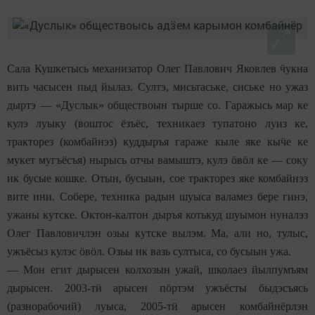
Сала Кушкетысь механизатор Олег Павлович Яковлев
ӵ
укна
вить часысен пыд йылаз. Султэ, мисьтаське, сиське но ужаз
дыртэ — «Дуслык» обществоын тырше со. Гаражысь мар ке
кулэ луыку (воштос ёзъёс, техникаез тупатоно луиз ке,
тракторез (комбайнэз) куддыръя гараже кыле яке кы
ӵ
е ке
мукет мугъёсъя) нырысь отчы вамыштэ, кулэ
ӧ
в
ӧ
л ке — соку
ик бусые кошке. Отын, бусыын, сое тракторез яке комбайнэз
вите ини. Собере, техника радын шуыса валамез бере гинэ,
ужаны кутске. Октон-калтон дыръя котькуд шуымон нуналэз
Олег Павловичлэн озьы кутске вылэм. Ма, али но, тулыс,
ужъёсыз кулэс
ӧ
в
ӧ
л. Озьы ик вазь султыса, со бусыын ужа.
— Мон егит дырысен колхозын ужай, школаез йылпумъям
дырысен. 2003-т
ӥ
арысен п
ӧ
ртэм ужъёсты быдэсъясь
(разнорабочий) луыса, 2005-т
ӥ
арысен комбайнёрлэн