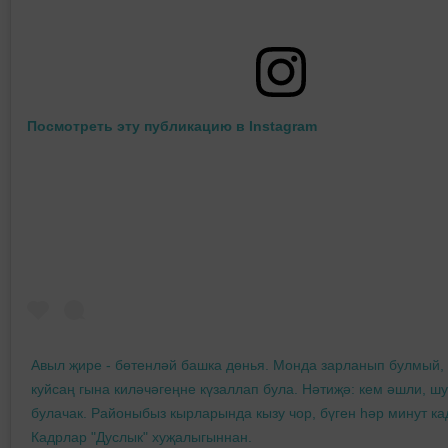
Посмотреть эту публикацию в Instagram
Авыл җире - бөтенләй башка дөнья. Монда зарланып булмый,
куйсаң гына киләчәгеңне күзаллап була. Нәтиҗә: кем әшли, ш
булачак. Районыбыз кырларында кызу чор, бүген һәр минут ка
Кадрлар "Дуслык" хуҗалыгыннан.