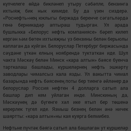
күпчелеге өйдә бикләнеп утыру сәбәпле, бензинга
ихтыяҗ бик нык кимеде. Бу да үзен сиздерә.
«Роснефть»нең юклыгы биржада беренче сәгатьләрдә
генә берникадәр аптыраш тудырган. Ул арада
бушлыкка «Белорус нефть компаниясе» бәреп килеп
кергән һәм бөтен ихтыяҗны үз бензины белән берь­юлы
каплаган да куйган. Белоруслар Петербург биржасында
сәүдәне үткән елның ноябрендә туктаткан иде. Шул
чакта Мәскәү белән Минск «кара алтын» бәясе буенча
тарткалаш башлады, күршеләрнең нефть эшкәртү
заводлары чималсыз кала язды. Ул вакытта чимал
базарында нефть бәясенең поты бер тиенгә әйләнер дә
белоруслар Россия нефтен 4 долларга сатып ала
башлар дип кем уйлаган инде. Минскиның да,
Мәскәүнең дә бүгенге хәл ике ятып бер төшенә
керерлек түгел иде. Язмыш безнең белән әнә ничек
шаяртты: «кара алтын»ны кая куярга белмибез.
Нефтьне пүчтәк бәягә сатып ала башлаган ут күршеләр