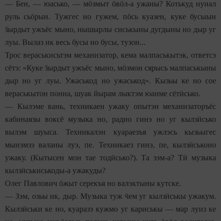
— Бен, — юасько, — м
ӧ
змыт
ӧ
в
ӧ
л-а ужаны? Котькуд нунал
руль сь
ӧ
рын. Тужгес но гужем, п
ӧ
сь куазен, куке бусыын
ӟ
ырдыт ужъёс мыно, нышырлы сиськыны дугдыны но дыр уг
луы. Вылаз ик весь бусы но бусы, тузон...
Трос вераськисьтэм механизатор, кема малпаськытэк, ответсэ
сётэ: «Куке
ӟ
ырдыт ужъёс мыно, м
ӧ
змон сярысь малпаськыны
дыр но уг луы. Ужаськод но ужаськод». Кызьы ке но сое
вераськытон понна, шуак йырам лыктэм юанме сёт
ӥ
сько.
— Кылэме вань, техникаен ужаку опытэн механизаторъёс
кабинаязы воксё музыка но, радио гинэ но уг кылз
ӥ
сько
вылэм шуыса. Техникалэн куараезъя ужлэсь кызьыгес
мынэмзэ валаны луэ, пе. Техникаез гинэ, пе, кылз
ӥ
ськоно
ужаку. (Кытысен мон тае тод
ӥ
сько?). Та зэм-а? Т
ӥ
музыка
кылз
ӥ
ськиськоды-а ужакуды?
Олег Павлович
ӧ
жыт серекъя но валэктыны кутске.
— Зэм, озьы ик, дыр. Музыка туж
ӵ
ем уг кылз
ӥ
ськы ужакум.
Кылз
ӥ
ськи ке но, куаразэ кужмо уг кариськы — мар луиз ке