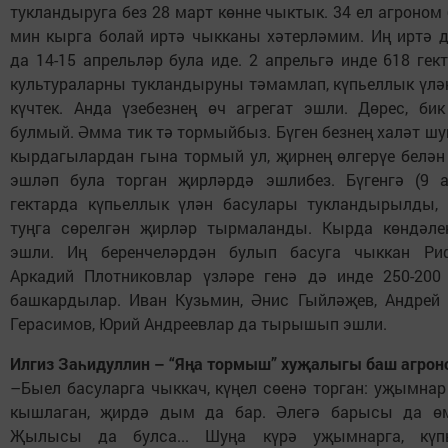
тукландыруга без 28 март көнне чыктык. 34 ел агроном
мин кырга болай иртә чыкканы хәтерләмим. Иң иртә д
да 14-15 апрельләр була иде. 2 апрельгә инде 618 гек
культураларны тукландыруны тәмамлап, күпьеллык үлә
күчтек. Анда үзебезнең өч агрегат эшли. Дөрес, би
булмый. Әмма тик тә тормыйбыз. Бүген безнең халәт шу
кырдагылардан гына тормый ул, җирнең өлгерүе белән 
эшләп була торган җирләрдә эшлибез. Бүгенгә (9 а
гектарда күпьеллык үлән басулары тукландырылды, 
туңга сөрелгән җирләр тырмаланды. Кырда көндәлек
эшли. Иң беренчеләрдән булып басуга чыккан Риф
Аркадий Плотниковлар үзләре генә дә инде 250-200
башкардылар. Иван Кузьмин, Әнис Гыйләҗев, Андрей 
Герасимов, Юрий Андреевлар да тырышып эшли.
Илгиз Заһидуллин – “Яңа тормыш” хуҗалыгы баш агрон
–Быел басуларга чыккач, күңел сөенә торган: уҗымнар
кышлаган, җирдә дым да бар. Әлегә барысы да өм
Җылысы да булса... Шуңа күрә уҗымнарга, күп