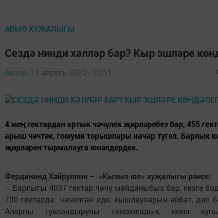
АВЫЛ ХУҖАЛЫГЫ
Сездә нинди хәлләр бар? Кыр эшләре көн
Автор,
11 апрель 2020 - 20:11
4 мең гектардан артык чәчүлек җирләребез бар, 455 гек
арыш чәчтек, гомуми торышлары начар түгел. Барлык к
җирләрен тырмалауга юнәлдердек.
Фердинанд Хәйруллин – «Кызыл юл» хуҗалыгы рәисе:
– Барлыгы 4037 гектар чәчү мәйданыбыз бар, көзге б
700 гектарда чәчелгән иде, кышлауларын әйбәт, дип б
Аларны тукландыруны тәмамладык, менә күпь