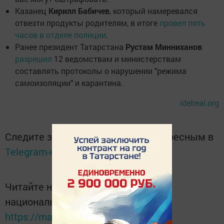
Казанец
Кирилл Бабичев
, который намеревался
отвезти продукты родителям, в итоге
провел пять
часов в отделе полиции
.
Ранее президент Татарстана
Рустам Минниханов
разрешил
12 ведомствам и министерствам
составлять протоколы о нарушении "режима
самоизоляции" и карантина.
idelreal.org
Следите за самым важным и интересным в
Telegram-канале
Татмедиа
Читайте новости Татарстана в
национальном мессенджере MАХ:
https://max.ru/tatmedia