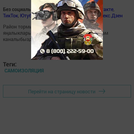
Без социаль челтәрләрдә
:
ВКонтакте
,
ВКонтакте
,
ТикТок
,
Ютуб
,
Одноклассники
,
Телеграм
,
Яндекс.Дзен
Район тормышына кагылышлы иң мөһим
яңалыкларыбызны
Балтаси_Хезмэт
телеграм
каналыбызда да укыгыз.
Теги:
САМОИЗОЛЯЦИЯ
Перейти на страницу новости