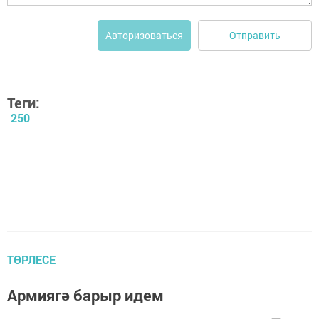
Отправить
Авторизоваться
Теги:
250
ТӨРЛЕСЕ
Армиягә барыр идем