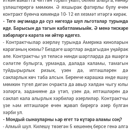
үзләштерергә мөмкин. Ә яхшырак фатирлы булу өчен
контракт буенча кимендә 10- 12 ел хезмәт итәргә кирәк.
- Теге әңгәмәдә дә сүз нигездә шул льготалар турында
иде. Барысын да тагын кабатламыыйк. Ә менә тискәре
хәбәрләргә карата ни әйтер идегез.
- Контрактчылар әзерләү турында Америка киноларын
караганың юкмы? Бездәге шартлар андагыдан уңайрак
әле. Контрактчы ул теләсә нинди шартларда да яшәргә
сәләтле булырга, урманда, далада каламы, тамагын
туйдырырлык ризык, үзен дә, иптәшләрен дә
сакларлык көч таба алсын. Беренче карашка инде яшәү
мөмкин түгел дигән очракта да авыр хәлдән чыгу юлы
эзләргә, заданиене дә үтәп, үзен дә, иптәшләрен дә
саклап кала алырлык хәрбиләр әзерлиләр. Контрактчы
үзе һәм иптәшләре өчен җавап бирергә әзер булган
хәрби ул.
- Мондый сынауларны һәр егет тә күтәрә аламы соң?
- Алмый шул. Килешү төзегән 5 кешенең берсе генә алга