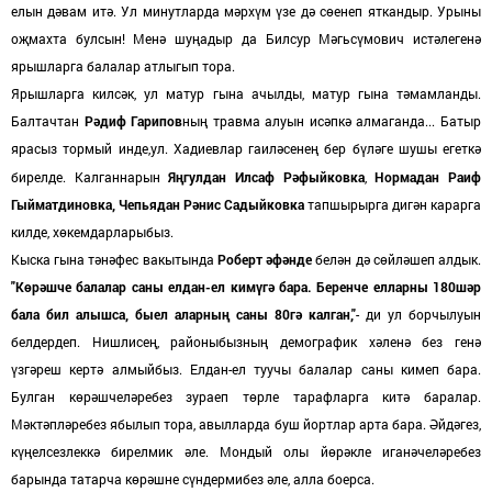
елын дәвам итә. Ул минутларда мәрхүм үзе дә сөенеп яткандыр. Урыны
оҗмахта булсын! Менә шуңадыр да Билсур Мәгьсүмович истәлегенә
ярышларга балалар атлыгып тора.
Ярышларга килсәк, ул матур гына ачылды, матур гына тәмамланды.
Балтачтан
Рәдиф Гарипов
ның травма алуын исәпкә алмаганда... Батыр
ярасыз тормый инде,ул. Хадиевлар гаиләсене
бер бүләге шушы егеткә
ң
бирелде. Калганнарын
Яңгулдан Илсаф Рәфыйковка
,
Нормадан Раиф
Гыйматдиновка, Чепьядан Рәнис Садыйковка
тапшырырга дигән карарга
килде, хөкемдарларыбыз.
Кыска гына тәнәфес вакытында
Роберт әфәнде
белән дә сөйләшеп алдык.
"Көрәшче балалар саны елдан-ел кимүгә бара. Беренче елларны 180шәр
бала бил алышса, быел аларның саны 80гә калган,"
- ди ул борчылуын
белдердеп. Нишлисең, районыбызның демографик хәленә без генә
үзгәреш кертә алмыйбыз. Елдан-ел туучы балалар саны кимеп бара.
Булган көрәшчеләребез зураеп төрле тарафларга китә баралар.
Мәктәпләребез ябылып тора, авылларда буш йортлар арта бара. Әйдәгез,
күңелсезлеккә бирелмик әле. Мондый олы йөрәкле иганәчеләребез
барында татарча көрәшне сүндермибез әле, алла боерса.