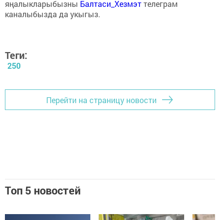
яңалыкларыбызны
Балтаси_Хезмэт
телеграм
каналыбызда да укыгыз.
Теги:
250
Перейти на страницу новости
Топ 5 новостей