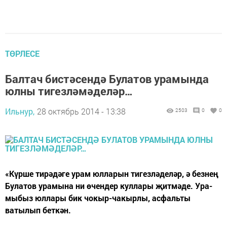
ТӨРЛЕСЕ
Балтач бистәсендә Булатов урамында
юлны тигезләмәделәр…
Ильнур,
28 октябрь 2014 - 13:38
2503
0
0
«Күрше тирәдәге урам юлларын тигезләделәр, ә безнең
Булатов урамы­на ни өчендер куллары җитмәде. Ура­
мыбыз юллары бик чокыр-чакырлы, ас­фальты
ватылып беткән.