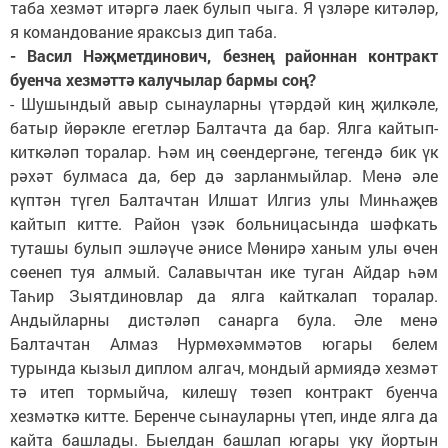
таба хезмәт итәргә лаек булып чыга. Я үзләре китәләр,
я командование яраксыз дип таба.
- Васил Нәҗметдинович, безнең районнан контракт
буенча хезмәттә калучылар бармы соң?
- Шушындый авыр сынауларны үтәрдәй киң җилкәле,
батыр йөрәкле егетләр Балтачта да бар. Ялга кайтып-
киткәләп торалар. Һәм иң сөендергәне, тегендә бик үк
рәхәт булмаса да, бер дә зарланмыйлар. Менә әле
күптән түгел Балтачтан Илшат Илгиз улы Минһаҗев
кайтып китте. Район үзәк больницасында шәфкать
туташы булып эшләүче әнисе Мөнирә ханым улы өчен
сөенеп туя алмый. Салавычтан ике туган Айдар һәм
Таһир Зыятдиновлар да ялга кайткалап торалар.
Андыйларны дистәләп санарга була. Әле менә
Балтачтан Алмаз Нурмөхәммәтов югары белем
турында кызыл диплом алгач, мондый армиядә хезмәт
тә итеп тормыйча, килешү төзеп контракт буенча
хезмәткә китте. Беренче сынауларны үтеп, инде ялга да
кайта башлады. Быелдан башлап югары уку йортын