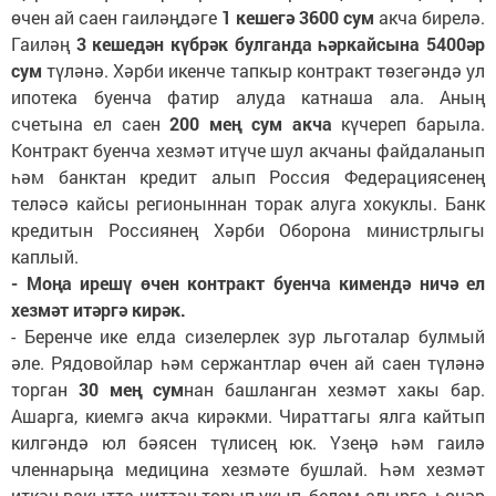
өчен ай саен гаиләңдәге
1 кешегә 3600 сум
акча бирелә.
Гаиләң
3 кешедән күбрәк булганда һәркайсына 5400әр
сум
түләнә. Хәрби икенче тапкыр контракт төзегәндә ул
ипотека буенча фатир алуда катнаша ала. Аның
счетына ел саен
200 мең сум акча
күчереп барыла.
Контракт буенча хезмәт итүче шул акчаны файдаланып
һәм банктан кредит алып Россия Федерациясенең
теләсә кайсы регионыннан торак алуга хокуклы. Банк
кредитын Россиянең Хәрби Оборона министрлыгы
каплый.
- Моңа ирешү өчен контракт буенча кимендә ничә ел
хезмәт итәргә кирәк.
- Беренче ике елда сизелерлек зур льготалар булмый
әле. Рядовойлар һәм сержантлар өчен ай саен түләнә
торган
30 мең сум
нан башланган хезмәт хакы бар.
Ашарга, киемгә акча кирәкми. Чираттагы ялга кайтып
килгәндә юл бәясен түлисең юк. Үзеңә һәм гаилә
членнарыңа медицина хезмәте бушлай. Һәм хезмәт
иткән вакытта читтән торып укып, белем алырга, һөнәр