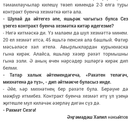
тәмамлаучылар килешү төзеп кимендә 2-3 елга туры
контракт буенча хезмәткә китә ала.
- Шулай да әйтегез әле, яшьрәк чагыгыз булса Сез
үзегез контракт буенча хезмәткә китәр идегезме?
- Нигә китмәскә ди. Үз малаем да шул хезмәттә минем.
20 ел хезмәт итсә, 45 яшьтә пенсия ала башлый. Фатир
мәсьәләсе хәл ителә. Авырлыклардан курыкмаска
гына кирәк. Алайса, яшьләр хәзер рәхәт тормышны
гына эзли. Ә аның өчен нәрсәдер эшләргә кирәк дип
белми.
- Татар халык әйтемендәгечә, «Рәхәтен теләгәч,
михнәтенә дә түз», - дип әйтмәкче буласыз инде.
- Әйе, һәр михнәтнең бер рәхәте була. Берәүне дә
мәҗбүр итмибез. Контракт буенча хезмәт итү үл үзеңә
җитешле мул киләчәк әзерләү дигән сүз дә.
- Рәхмәт Сезгә!
Әңгәмәдәш Хәлил
НӘКЫЙПОВ