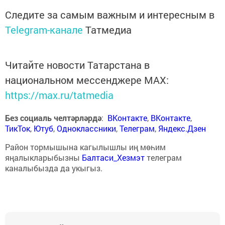
Следите за самым важным и интересным в
Telegram-канале
Татмедиа
Читайте новости Татарстана в
национальном мессенджере MАХ:
https://max.ru/tatmedia
Без социаль челтәрләрдә
:
ВКонтакте
,
ВКонтакте
,
ТикТок
,
Ютуб
,
Одноклассники
,
Телеграм
,
Яндекс.Дзен
Район тормышына кагылышлы иң мөһим
яңалыкларыбызны
Балтаси_Хезмэт
телеграм
каналыбызда да укыгыз.