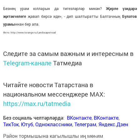
Безнең урам юлларын да тигезләрләр микән?
Җир­ле үзидарә
җитәкчелеге
җавап бирсә иде», - дип шалтыратты Балтачның
Бу­латов
урамы
ннан бер апа.
Фото: http://www.torange.ru/Landscape/road
Следите за самым важным и интересным в
Telegram-канале
Татмедиа
Читайте новости Татарстана в
национальном мессенджере MАХ:
https://max.ru/tatmedia
Без социаль челтәрләрдә
:
ВКонтакте
,
ВКонтакте
,
ТикТок
,
Ютуб
,
Одноклассники
,
Телеграм
,
Яндекс.Дзен
Район тормышына кагылышлы иң мөһим