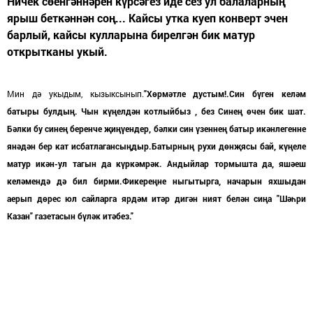
Ничек сөенгәннәрен күрсәгез иде сез ул балаларның
ярыш беткәннән соң... Кайсы утка куеп конверт эчен
барлый, кайсы кулларына бирелгән бик матур
открытканы укый.
Мин дә укыдым, кызыксынып.
"Хөрм
әтле дустым!.Син бүген келәм
батыры булдың. Чын күңелдән котлыйбыз , без Синең өчен бик шат.
Бәлки бу синең беренче җиңүендер, бәлки син үзеннең батыр икәнлегенне
янәдән бер кат исбатлагансыңдыр
.Батырның рухи дөнҗясы бай, күңеле
матур икән-ул тагын да күркәмрәк. Андыйл
ар тормышта да, яшәеш
келәмендә дә бил бирми.Фикереңне ныгытырга, начарын яхшыдан
аерып дөрес юл сайларга ярдәм итәр дигән ният белән сиңа "Шәһри
Казан" газетасын бүләк итәбез."