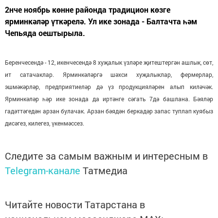
2нче ноябрь көнне районда традицион көзге
ярминкәләр үткәрелә. Ул ике зонада - Балтачта һәм
Чепьяда оештырыла.
Беренчесендә - 12, икенчесендә 8 хуҗалык үзләре җитештергән ашлык, сөт,
ит сатачаклар. Ярминкәләргә шәхси хуҗалыклар, фермерлар,
эшмәкәрләр, предприятиеләр дә үз продукцияләрен алып киләчәк.
Ярминкәләр һәр ике зонада да иртәнге сәгать 7дә башлана. Бәяләр
гадәттәгедән арзан булачак. Арзан бәядән беркадәр запас туплап куябыз
дисәгез, килегез, үкенмәссез.
Следите за самым важным и интересным в
Telegram-канале
Татмедиа
Читайте новости Татарстана в