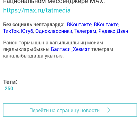
национальном мессенджере MАХ:
https://max.ru/tatmedia
Без социаль челтәрләрдә
:
ВКонтакте
,
ВКонтакте
,
ТикТок
,
Ютуб
,
Одноклассники
,
Телеграм
,
Яндекс.Дзен
Район тормышына кагылышлы иң мөһим
яңалыкларыбызны
Балтаси_Хезмэт
телеграм
каналыбызда да укыгыз.
Теги:
250
Перейти на страницу новости