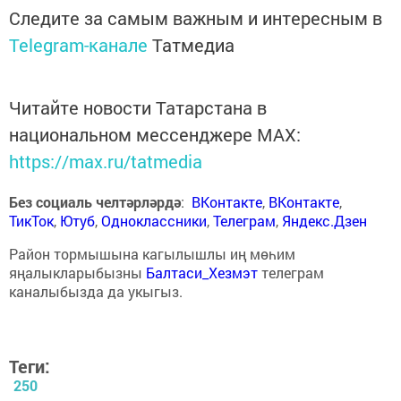
Следите за самым важным и интересным в
Telegram-канале
Татмедиа
Читайте новости Татарстана в
национальном мессенджере MАХ:
https://max.ru/tatmedia
Без социаль челтәрләрдә
:
ВКонтакте
,
ВКонтакте
,
ТикТок
,
Ютуб
,
Одноклассники
,
Телеграм
,
Яндекс.Дзен
Район тормышына кагылышлы иң мөһим
яңалыкларыбызны
Балтаси_Хезмэт
телеграм
каналыбызда да укыгыз.
Теги:
250