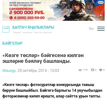
БАЛТАЧ ЯҢАЛЫКЛАРЫ
16+
"Хезмәт" газетасы - Балтач районы
БӘЙГЕЛӘР
«Көзге төсләр» бәйгесенә килгән
эшләрне бәяләү башланды.
Ильнур,
29 октябрь 2014 - 10:03
1151
0
0
«Көзге төсләр» фотосурәтләр конкурсында тавыш
бирүне башлыйбыз. Бәйгегә барлыгы 14 укучыбыздан
фоторәсемнәр килеп иреште, алар сайтта урын тапты.