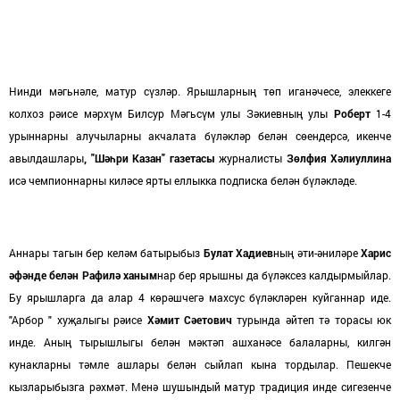
Нинди мәгьнәле, матур сүзләр. Ярышларның төп иганәчесе, элеккеге
колхоз рәисе мәрхүм Билсур Мәгьсүм улы Зәкиевның улы
Роберт
1-4
урыннарны алучыларны акчалата бүләкләр белән сөендерсә, икенче
авылдашлары
, "Шәһ
ри Казан" газетасы
журналисты
Зөлфия Хәлиуллина
исә чемпионнарны киләсе ярты еллыкка подписка белән бүләкләде.
Аннары тагын бер келәм батырыбыз
Булат Хадиев
ның әти-әниләре
Харис
әфәнде белән Рафилә ханым
нар бер ярышны да бүләксез калдырмыйлар.
Бу ярышларга да алар 4 көрәшчегә махсус бүләкләрен куйганнар иде.
"Арбор " хуҗалыгы рәисе
Хәмит Сәетович
турында әйтеп тә торасы юк
инде. Аның тырышлыгы белән мәктәп ашханәсе балаларны, килгән
кунакларны тәмле ашлары белән сыйлап кына тордылар. Пешекче
кызларыбызга рәхмәт. Менә шушындый матур традиция инде сигезенче