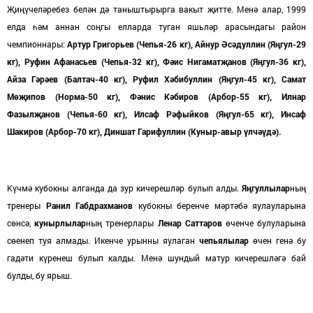
Җиңүчеләребез белән дә таныштырырга вакыт җитте. Менә алар, 1999
елда һәм аннан соңгы елларда туган яшьләр арасындагы район
чемпионнары:
Артур Григорьев (Чепья-
26 кг), Айнур Әсәдуллин (Яңгул-
29
кг), Руфин Афанасьев (Чепья-
32 кг), Фәис Нигаматҗанов (Яңг
ул-36 кг),
Айза Гәрәев (Балтач-40 кг), Руфил Хәбибуллин (Яңгул
-45 кг), Самат
Мөҗипов (Норма-50 кг), Фәнис Кәбиров (Арбор-55 кг), Илнар
Фазылҗанов (Чепья
-60 кг), Илсаф Рәфыйков (Яңгул-6
5 кг), Инсаф
Шакиров (Арбор-70 кг), Диншат Гарифуллин (Куныр
-авыр үлчәүдә).
Күчмә кубокны алганда да зур кичерешләр булып алды.
Яңгуллылар
ның
тренеры
Ранил Габдрахманов
кубокны беренче мәртәбә яулауларына
сөнсә,
кунырлылар
ның тренерлары
Ленар Саттаров
өченче булуларына
сөенеп туя алмады. Икенче урынны яулаган
чепьялылар
өчен генә бу
гадәти күренеш булып калды. Менә шундый матур кичерешләгә бай
булды, бу ярыш.