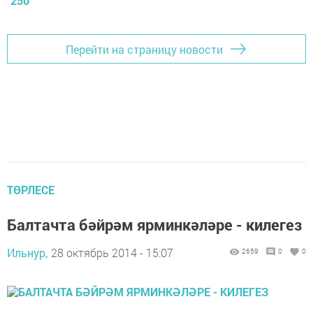
250
Перейти на страницу новости
ТӨРЛЕСЕ
Балтачта бәйрәм ярминкәләре - килегез
Ильнур,
28 октябрь 2014 - 15:07
2659
0
0