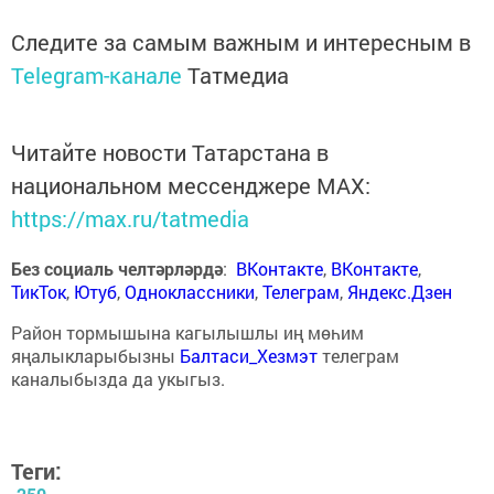
Следите за самым важным и интересным в
Telegram-канале
Татмедиа
Читайте новости Татарстана в
национальном мессенджере MАХ:
https://max.ru/tatmedia
Без социаль челтәрләрдә
:
ВКонтакте
,
ВКонтакте
,
ТикТок
,
Ютуб
,
Одноклассники
,
Телеграм
,
Яндекс.Дзен
Район тормышына кагылышлы иң мөһим
яңалыкларыбызны
Балтаси_Хезмэт
телеграм
каналыбызда да укыгыз.
Теги: