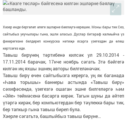
Хәзер инде бергәләп әлеге эшләрне бәяләүгә керешик. Моны бары тик Сез,
сайтыбыз укучылары гына, эшли аласыз. Дуслар битараф калмыйча үз
фикерегезне белдереп конкурска нәтиҗә ясарга үзегездән дә өлеш
кертсәгез иде.
Тавыш бирүнең тәртибенә килсәк ул 29.10.2014 -
17.11.2014 барачак, 17нче ноябрь сәгать 3тә бәйгегә
килгән иң яхшы эшнең авторы билгеләнәчәк.
Тавыш бирү өчен сайтыбызга керергә, уң як баганада
«Һава торышы» баннеры астында «Тавыш бирү»
сәхифәсендә, үзегезгә ошаган эшне билгеләргә һәм
«Әйе» төймәсенә басарга кирәк. Тагын шуны да әйтеп
үтәргә кирәк, бер компьютердан бер тәүлеккә бары тик,
бер тапкыр гына тавыш биреп була.
Хәерле сәгатьтә, башлыйбыз тавыш бирүне…