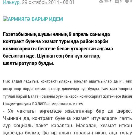
Ильнур,
29 октябрь 2014 - 08:01
3047
0
0
Газетабызның шушы елның 9 апрель санында
контракт буенча хезмәт турында район хәрби
комиссариаты белгече белән үткәрелгән әңгәмә
басылган иде. Шуннан соң бик күп хатлар,
шалтыратулар булды.
Ник алдап яздыгыз, контрактчыларны юньләп ашатмыйлар да ич, бик
авыр шартларда хезмәт итәләр диючеләр күп булды. Һәм мин аларны
туплап барып Балтач районы буенча хәрби комиссариат җитәкчесе
Васил
Нәҗметдин улы ВӘЛИЕВ
ка мөрәҗәгать иттем.
- Ул чактагы әңгәмәдә язылганнар бар да дөрес.
Чыннан да, контракт буенча хезмәт итүчеләргә гаять
зур социаль пакет каралган. Мәсәлән, хезмәт иткән
җирендә бүлмә, фатир алып торасың икән, аңа түләү