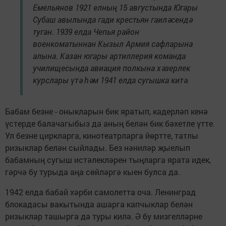
Емельянов 1921 елның 15 августында Югары
Субаш авылында гади крестьян гаиләсендә
туган. 1939 елда Чепья район
военкоматыннан Кызыл Армия сафларына
алына. Казан югары артиллерия команда
училищесында авиация полкына хәзерлек
курслары үтә һәм 1941 елда сугышка китә.
Бабам безне - оныкларын бик яратып, кадерләп кенә
үстерде балачагыбыз да аның белән бик бәхетле үтте.
Ул безне циркларга, кинотеатрларга йөртте, татлы
ризыклар белән сыйлады. Без нәниләр җыелып
бабамның сугыш истәлекләрен тыңларга ярата идек,
гәрчә бу турыда аңа сөйләргә кыен булса да.
1942 елда бабай хәрби самолетта оча. Ленинград
блокадасы вакытында ашарга капчыклар белән
ризыклар ташырга да туры килә. Ә бу мизгелләрне