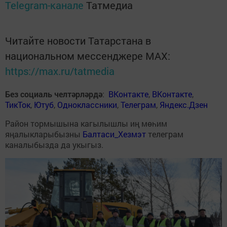
Telegram-канале
Татмедиа
Читайте новости Татарстана в
национальном мессенджере MАХ:
https://max.ru/tatmedia
Без социаль челтәрләрдә
:
ВКонтакте
,
ВКонтакте
,
ТикТок
,
Ютуб
,
Одноклассники
,
Телеграм
,
Яндекс.Дзен
Район тормышына кагылышлы иң мөһим
яңалыкларыбызны
Балтаси_Хезмэт
телеграм
каналыбызда да укыгыз.