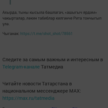
Ахырда, тыны кысыла башлагач, «ашыгыч ярдәм»
чакырталар, ләкин табиблар килгәнче Рита тончыгып
үлә.
Чыганак:
https://t.me/shot_shot/78561
Следите за самым важным и интересным в
Telegram-канале
Татмедиа
Читайте новости Татарстана в
национальном мессенджере MАХ:
https://max.ru/tatmedia