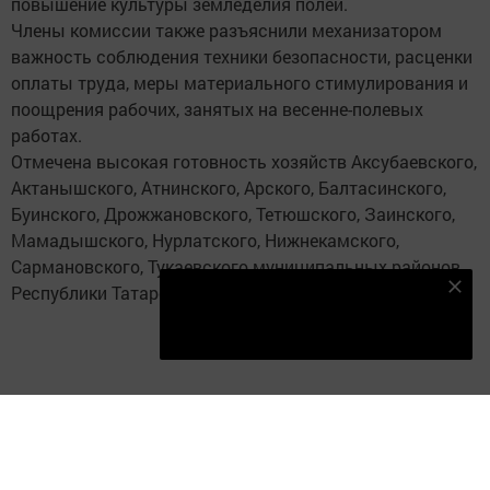
повышение культуры земледелия полей.
Члены комиссии также разъяснили механизатором
важность соблюдения техники безопасности, расценки
оплаты труда, меры материального стимулирования и
поощрения рабочих, занятых на весенне-полевых
работах.
Отмечена высокая готовность хозяйств Аксубаевского,
Актанышского, Атнинского, Арского, Балтасинского,
Буинского, Дрожжановского, Тетюшского, Заинского,
Мамадышского, Нурлатского, Нижнекамского,
Сармановского, Тукаевского муниципальных районов
Республики Татарстан.
Безнең Яндекс Дзен каналына языл
Подписаться
Следите за самым важным и интересным в
Telegram-канале
Татмедиа