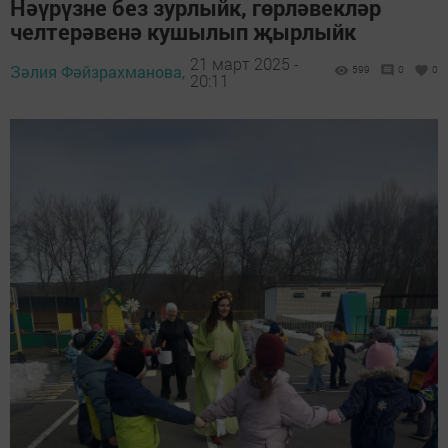
Нәүрүзне без зурлыйк, гөрләвекләр
челтерәвенә кушылып җырлыйк
21 март 2025 -
Зәлия Фәйзрахманова,
599
0
0
20:11