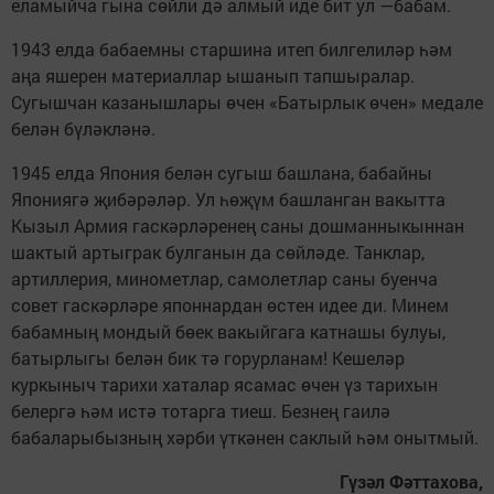
еламыйча гына сөйли дә алмый иде бит ул —бабам.
1943 елда бабаемны старшина итеп билгелиләр һәм
аңа яшерен материаллар ышанып тапшыралар.
Сугышчан казанышлары өчен «Батырлык өчен» медале
белән бүләкләнә.
1945 елда Япония белән сугыш башлана, бабайны
Япониягә җибәрәләр. Ул һөҗүм башланган вакытта
Кызыл Армия гаскәрләренең саны дошманныкыннан
шактый артыграк булганын да сөйләде. Танклар,
артиллерия, минометлар, самолетлар саны буенча
совет гаскәрләре японнардан өстен идее ди. Минем
бабамның мондый бөек вакыйгага катнашы булуы,
батырлыгы белән бик тә горурланам! Кешеләр
куркыныч тарихи хаталар ясамас өчен үз тарихын
белергә һәм истә тотарга тиеш. Безнең гаилә
бабаларыбызның хәрби үткәнен саклый һәм онытмый.
Гүзәл Фәттахова,