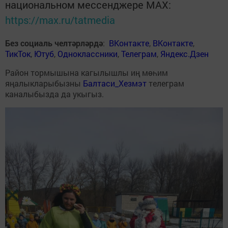
национальном мессенджере MАХ:
https://max.ru/tatmedia
Без социаль челтәрләрдә
:
ВКонтакте
,
ВКонтакте
,
ТикТок
,
Ютуб
,
Одноклассники
,
Телеграм
,
Яндекс.Дзен
Район тормышына кагылышлы иң мөһим
яңалыкларыбызны
Балтаси_Хезмэт
телеграм
каналыбызда да укыгыз.