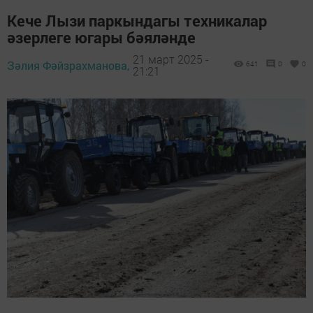
Кече Лызи паркындагы техникалар
әзерлеге югары бәяләнде
21 март 2025 -
Зәлия Фәйзрахманова,
641
0
0
21:21