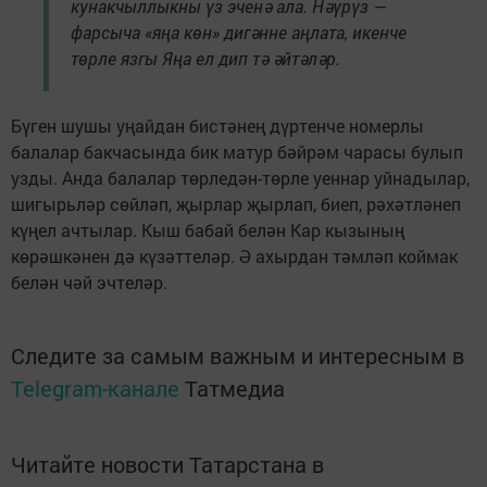
кунакчыллыкны үз эченә ала. Нәүрүз —
фарсыча «яңа көн» дигәнне аңлата, икенче
төрле язгы Яңа ел дип тә әйтәләр.
Бүген шушы уңайдан бистәнең дүртенче номерлы
балалар бакчасында бик матур бәйрәм чарасы булып
узды. Анда балалар төрледән-төрле уеннар уйнадылар,
шигырьләр сөйләп, җырлар җырлап, биеп, рәхәтләнеп
күңел ачтылар. Кыш бабай белән Кар кызының
көрәшкәнен дә күзәттеләр. Ә ахырдан тәмләп коймак
белән чәй эчтеләр.
Следите за самым важным и интересным в
Telegram-канале
Татмедиа
Читайте новости Татарстана в