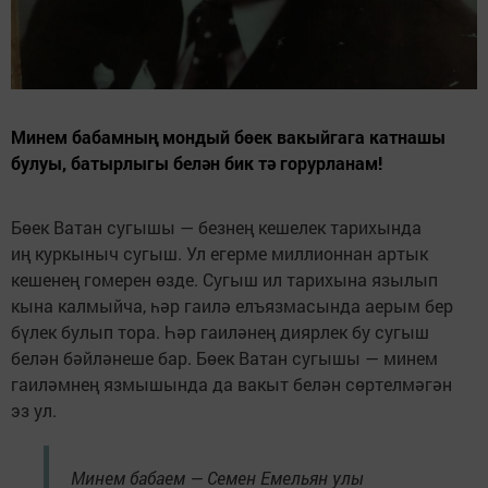
Минем бабамның мондый бөек вакыйгага катнашы
булуы, батырлыгы белән бик тә горурланам!
Бөек Ватан сугышы — безнең кешелек тарихында
иң куркыныч сугыш. Ул егерме миллионнан артык
кешенең гомерен өзде. Сугыш ил тарихына язылып
кына калмыйча, һәр гаилә елъязмасында аерым бер
бүлек булып тора. Һәр гаиләнең диярлек бу сугыш
белән бәйләнеше бар. Бөек Ватан сугышы — минем
гаиләмнең язмышында да вакыт белән сөртелмәгән
эз ул.
Минем бабаем — Семен Емельян улы