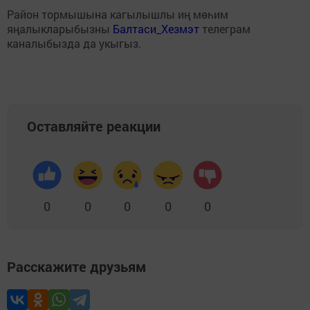
Район тормышына кагылышлы иң мөһим
яңалыкларыбызны
Балтаси_Хезмэт
телеграм
каналыбызда да укыгыз.
Оставляйте реакции
0
0
0
0
0
Расскажите друзьям