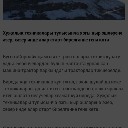
Хуҗалык техникалары тулысынча язгы кыр эшләренә
әзер, хәзер инде алар старт бирелгәнне генә көтә
Бүген «Сорнай» җәмгыяте тракторлары техник күзәтү
узды. Беренчеләрдән булып Балтачта урнашкан
машина-трактор паркындагы тракторлар тикшерелде.
Биредә яңа техникалар күп түгел, ләкин шулай да иске
техникаларны да ялт итеп төзекләндереп, эшкә яраклы
итеп эшләтә белүчеләр хезмәт куя биредә. Хуҗалык
техникалары тулысынча язгы кыр эшләренә әзер,
хәзер инде алар старт бирелгәнне генә көтә.