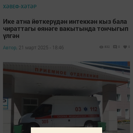
ХӘВЕФ-ХӘТӘР
Ике атна йөткерүдән интеккән кыз бала
чираттагы өянәге вакытында тончыгып
үлгән
Автор,
21 март 2025 - 18:46
832
0
0