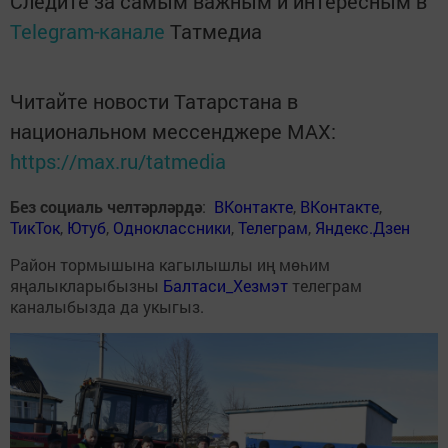
Следите за самым важным и интересным в
Telegram-канале
Татмедиа
Читайте новости Татарстана в
национальном мессенджере MАХ:
https://max.ru/tatmedia
Без социаль челтәрләрдә
:
ВКонтакте
,
ВКонтакте
,
ТикТок
,
Ютуб
,
Одноклассники
,
Телеграм
,
Яндекс.Дзен
Район тормышына кагылышлы иң мөһим
яңалыкларыбызны
Балтаси_Хезмэт
телеграм
каналыбызда да укыгыз.