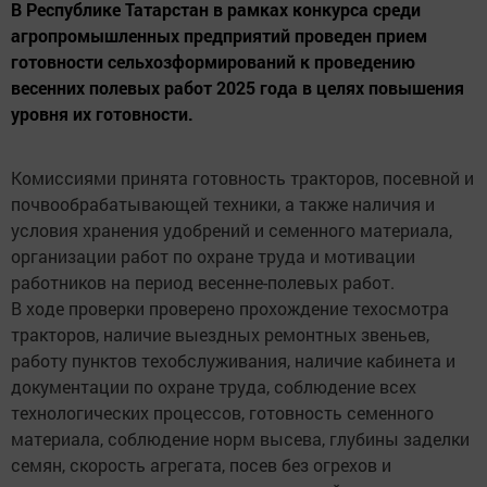
В Республике Татарстан в рамках конкурса среди
агропромышленных предприятий проведен прием
готовности сельхозформирований к проведению
весенних полевых работ 2025 года в целях повышения
уровня их готовности.
Комиссиями принята готовность тракторов, посевной и
почвообрабатывающей техники, а также наличия и
условия хранения удобрений и семенного материала,
организации работ по охране труда и мотивации
работников на период весенне-полевых работ.
В ходе проверки проверено прохождение техосмотра
тракторов, наличие выездных ремонтных звеньев,
работу пунктов техобслуживания, наличие кабинета и
документации по охране труда, соблюдение всех
технологических процессов, готовность семенного
материала, соблюдение норм высева, глубины заделки
семян, скорость агрегата, посев без огрехов и