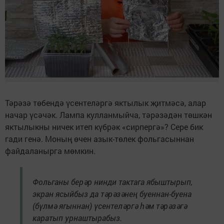
Тәрәзә төбендә үсентеләргә яктылык җитмәсә, алар
начар үсәчәк. Лампа кулланмыйча, тәрәзәдән төшкән
яктылыкны ничек итеп күбрәк «сирпергә»? Сере бик
гади генә. Моның өчен азык-төлек фольгасыннан
файдаланырга мөмкин.
Фольганы берәр нинди тактага ябыштырып,
экран ясыйбыз да тәрәзәнең буеннан-буена
(бүлмә ягыннан) үсентеләргә һәм тәрәзәгә
каратып урнаштырабыз.