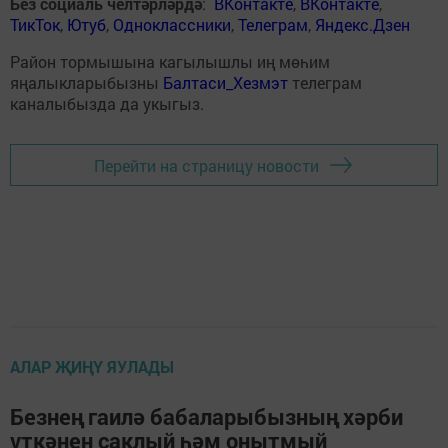
Без социаль челтәрләрдә
:
ВКонтакте
,
ВКонтакте
,
ТикТок
,
Ютуб
,
Одноклассники
,
Телеграм
,
Яндекс.Дзен
Район тормышына кагылышлы иң мөһим
яңалыкларыбызны
Балтаси_Хезмэт
телеграм
каналыбызда да укыгыз.
Перейти на страницу новости
АЛАР ҖИҢҮ ЯУЛАДЫ
Безнең гаилә бабаларыбызның хәрби
үткәнен саклый һәм онытмый