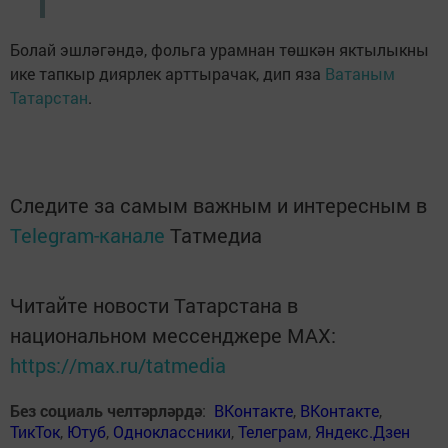
Болай эшләгәндә, фольга урамнан төшкән яктылыкны
ике тапкыр диярлек арттырачак, дип яза
Ватаным
Татарстан
.
Следите за самым важным и интересным в
Telegram-канале
Татмедиа
Читайте новости Татарстана в
национальном мессенджере MАХ:
https://max.ru/tatmedia
Без социаль челтәрләрдә
:
ВКонтакте
,
ВКонтакте
,
ТикТок
,
Ютуб
,
Одноклассники
,
Телеграм
,
Яндекс.Дзен