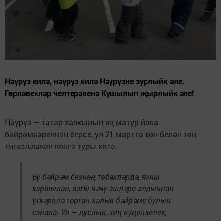
Нәүрүз килә, нәүрүз килә Нәүрүзне зурлыйк әле.
Гөрләвекләр челтерәвенә Кушылып җырлыйк әле!
Нәүрүз — татар халкының иң матур йола
бәйрәмнәреннән берсе, ул 21 мартта көн белән төн
тигезләшкән көнгә туры килә.
Бу бәйрәм безнең төбәкләрдә, язны
каршылап, язгы чәчү эшләре алдыннан
үткәрелә торган халык бәйрәме булып
санала. Ул — дуслык, киң күңеллелек,