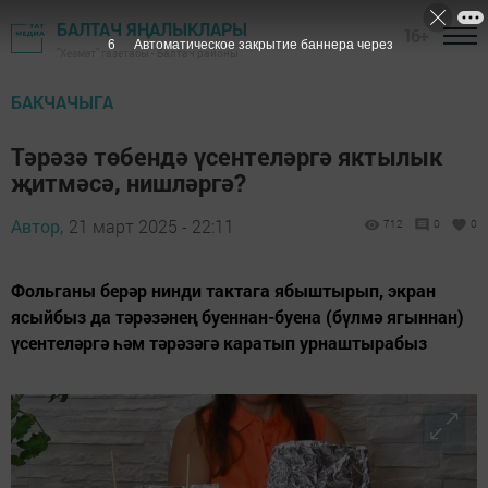
БАЛТАЧ ЯҢАЛЫКЛАРЫ
16+
4
Автоматическое закрытие баннера через
"Хезмәт" газетасы - Балтач районы
БАКЧАЧЫГА
Тәрәзә төбендә үсентеләргә яктылык
җитмәсә, нишләргә?
Автор,
21 март 2025 - 22:11
712
0
0
Фольганы берәр нинди тактага ябыштырып, экран
ясыйбыз да тәрәзәнең буеннан-буена (бүлмә ягыннан)
үсентеләргә һәм тәрәзәгә каратып урнаштырабыз