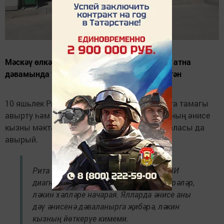
Мәскәү өлкәсендә 3 нче сыйныф укучысы 2 атна
дәвамында туктаусыз йөткергәннән соң үлгән
10 яшьлек Рита (исеме үзгәртелгән) 3 мартта тамагы
авырту һәм йөткерүдән зарлана башлый. Аның әнисе
кызны мәктәпкә җибәрми, чөнки тагын 3 баласы да
авырый.
Рита сәламәтләнми, табиблар аны ОРВИ
диагнозы белән «больничный»га җибәрәләр,
ләкин хәлләре начарая. Ялларда әнисе аны
дәү әнисенә дәваланырга җибәрә, ләкин
кызның йөткерүе кимеми.