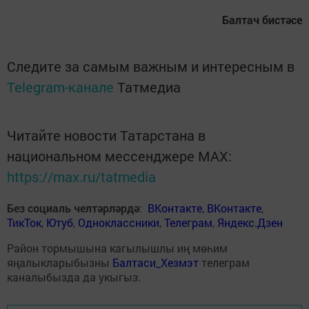
Балтач бистәсе
Следите за самым важным и интересным в
Telegram-канале
Татмедиа
Читайте новости Татарстана в
национальном мессенджере MАХ:
https://max.ru/tatmedia
Без социаль челтәрләрдә
:
ВКонтакте
,
ВКонтакте
,
ТикТок
,
Ютуб
,
Одноклассники
,
Телеграм
,
Яндекс.Дзен
Район тормышына кагылышлы иң мөһим
яңалыкларыбызны
Балтаси_Хезмэт
телеграм
каналыбызда да укыгыз.