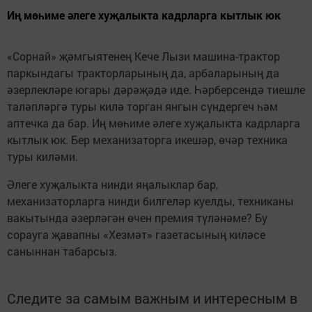
Иң мөһиме әлеге хуҗалыкта кадрларга кытлык юк
«Сорнай» җәмгыятенең Кече Лызи машина-трактор
паркындагы тракторларының да, арбаларының да
әзерлекләре югары дәрәҗәдә иде. Һәрберсендә тиешле
таләпләргә туры килә торган янгын сүндергеч һәм
аптечка да бар. Иң мөһиме әлеге хуҗалыкта кадрларга
кытлык юк. Бер механизаторга икешәр, өчәр техника
туры киләми.
Әлеге хуҗалыкта нинди яңалыклар бар,
механизаторларга нинди билгеләр куелды, техниканы
вакытында әзерләгән өчен премия түләнәме? Бу
сорауга җавапны «Хезмәт» газетасының киләсе
саныннан табарсыз.
Следите за самым важным и интересным в