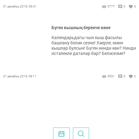
01 декабрь 2018, 09:41
3777
0
3
Бүген кышның беренче көне
Календарьдагы чын кыш фасылы
башлану белән сезне! Хәерле, имин
кышлар булсын! Бүген нинди көн? Нинди
истәлекле даталар бар? Беләсезме?
01 декабрь 2018, 08:11
3531
0
2