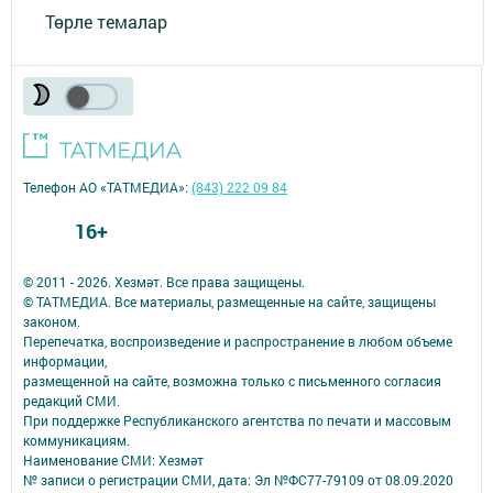
Төрле темалар
Телефон АО «ТАТМЕДИА»:
(843) 222 09 84
16+
© 2011 - 2026. Хезмәт. Все права защищены.
© ТАТМЕДИА. Все материалы, размещенные на сайте, защищены
законом.
Перепечатка, воспроизведение и распространение в любом объеме
информации,
размещенной на сайте, возможна только с письменного согласия
редакций СМИ.
При поддержке Республиканского агентства по печати и массовым
коммуникациям.
Наименование СМИ: Хезмәт
№ записи о регистрации СМИ, дата: Эл №ФС77-79109 от 08.09.2020