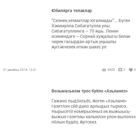
Юбилярга теләкләр
”Сезнең хезмәтләр югалмады”... Бүген
Хәкимулла Сибәгатулла улы
Сибәгатуллинга – 70 яшь. Ленин
исемендәге – Сорнай хуҗалыгы белән
чирек гасырдан артык уңышлы
җитәкчелек иткән шәхес ул
01 декабрь 2018, 12:41
3600
0
3
Возьмаськом трос буёло «Азьланез»
Гажано лыдӟисьёс, ӝоген «Азьлане»
газетлэн сӥё-дано арлыдыз тырмоз.
Нырысетӥ номерысеныз ик выжыысь-
выжые газетмы калыклэн улон-вылонэз
пӧлын будӥз, ӝутскиз.