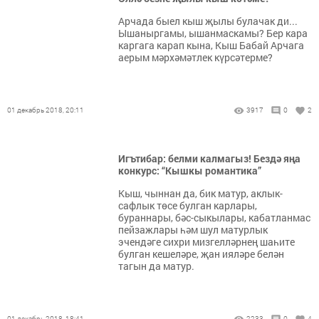
Арчада быел кыш җылы булачак ди...
Ышаныргамы, ышанмаскамы? Бер кара
каргага карап кына, Кыш Бабай Арчага
аерым мәрхәмәтлек күрсәтерме?
01 декабрь 2018, 20:11
3917
0
2
Игътибар: белми калмагыз! Бездә яңа
конкурс: “Кышкы романтика”
Кыш, чыннан да, бик матур, аклык-
сафлык төсе булган карлары,
бураннары, бәс-сыкылары, кабатланмас
пейзажлары һәм шул матурлык
эчендәге сихри мизгелләрнең шаһите
булган кешеләре, җан ияләре белән
тагын да матур.
01 декабрь 2018, 18:41
2233
0
4