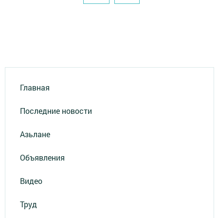
Главная
Последние новости
Азьлане
Объявления
Видео
Труд