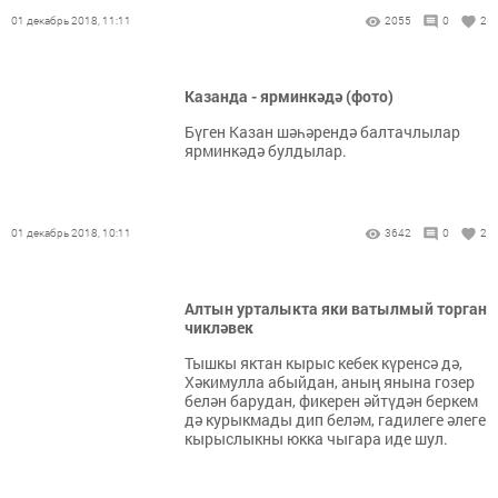
01 декабрь 2018, 11:11
2055
0
2
Казанда - ярминкәдә (фото)
Бүген Казан шәһәрендә балтачлылар
ярминкәдә булдылар.
01 декабрь 2018, 10:11
3642
0
2
Алтын урталыкта яки ватылмый торган
чикләвек
Тышкы яктан кырыс кебек күренсә дә,
Хәкимулла абыйдан, аның янына гозер
белән барудан, фикерен әйтүдән беркем
дә курыкмады дип беләм, гадилеге әлеге
кырыслыкны юкка чыгара иде шул.