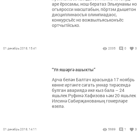
аре ёросамы, нош бератаз Элькунамы но
огъяросси масштабын, пӧртэм дышетон
дисциплинаосъя олимпиадаос,
конкурсъёс но вожвылъяськонъёс
ортчытӥсько.
01 декабрь 2018, 15:41
2035
0
3
“Ул яшәргә ашыкты”
Арча белән Балтач арасында 17 ноябрь
көнне иртәнге сәгать уннар тирәсендә
булган авариядә ике кыз бала – 24
яшьлек Рүфинә Хафизова һәм 20 яшьлек
Илсинә Сабирҗанованың гомерләре
өзелә.
01 декабрь 2018, 14:11
5689
1
3