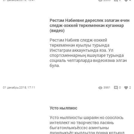
Рөстәм Нәбиевне дөреслек эзләгән өчен
следж-хоккей төркеменнән куганнар
(видео)
Рөстәм Нәбиев следж-хоккей
төркеменнән куылуы турында
Инстаграм аккаунтында яза. Ул
спортсменнарның яшәүләре турында
социаль челтәрләрдә видеоязма элгән
була.
01 декабрь 2018, 17:11
3961
0
2
Усто нылпиос
Усто нылпиосты шараян но соослэсь
интеллект но творчество ласянь
быгатонлыкъёссэс азинтыны
луонлыкъёс кылдытон понна котькуд