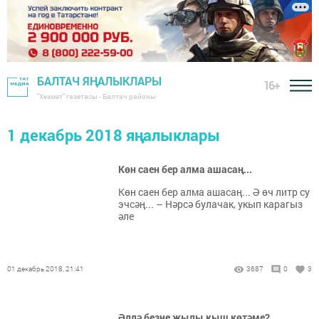
БАЛТАЧ ЯҢАЛЫКЛАРЫ
16+
"Хезмәт" газетасы - Балтач районы
1 декабрь 2018 яңалыклары
Көн саен бер алма ашасаң...
Көн саен бер алма ашасаң... Ә өч литр су
эчсәң... – Нәрсә булачак, укып карагыз
әле
01 декабрь 2018, 21:41
3687
0
3
Әллә безне җылы кыш көтәме?