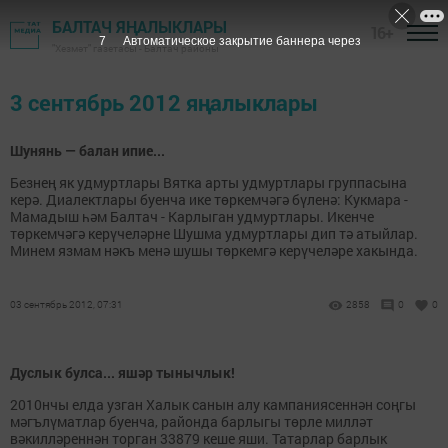
БАЛТАЧ ЯҢАЛЫКЛАРЫ
16+
7
Автоматическое закрытие баннера через
"Хезмәт" газетасы - Балтач районы
3 сентябрь 2012 яңалыклары
Шунянь — балан ипие...
Безнең як удмуртлары Вятка арты удмуртлары группасына
керә. Диалектлары буенча ике төркемчәгә бүленә: Кукмара -
Мамадыш һәм Балтач - Карлыган удмуртлары. Икенче
төркемчәгә керүчеләрне Шушма удмуртлары дип тә атыйлар.
Минем язмам нәкъ менә шушы төркемгә керүчеләре хакында.
03 сентябрь 2012, 07:31
2858
0
0
Дуслык булса... яшәр тынычлык!
2010нчы елда узган Халык санын алу кампаниясеннән соңгы
мәгълүматлар буенча, районда барлыгы төрле милләт
вәкилләреннән торган 33879 кеше яши. Татарлар барлык