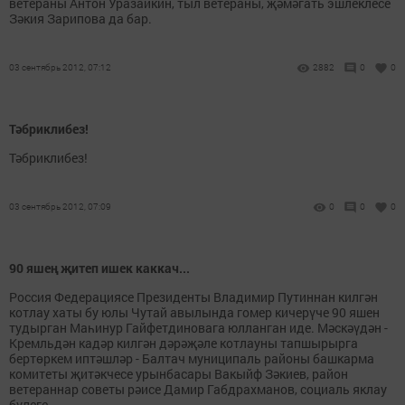
ветераны Антон Уразайкин, тыл ветераны, җәмәгать эшлеклесе
Зәкия Зарипова да бар.
03 сентябрь 2012, 07:12
2882
0
0
Тәбриклибез!
Тәбриклибез!
03 сентябрь 2012, 07:09
0
0
0
90 яшең җитеп ишек каккач...
Россия Федерациясе Президенты Владимир Путиннан килгән
котлау хаты бу юлы Чутай авылында гомер кичерүче 90 яшен
тудырган Маһинур Гайфетдиновага юлланган иде. Мәскәүдән -
Кремльдән кадәр килгән дәрәҗәле котлауны тапшырырга
бертөркем иптәшләр - Балтач муниципаль районы башкарма
комитеты җитәкчесе урынбасары Вакыйф Зәкиев, район
ветераннар советы рәисе Дамир Габдрахманов, социаль яклау
бүлеге...