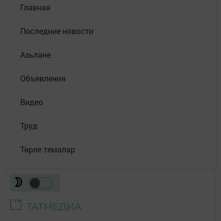
Главная
Последние новости
Азьлане
Объявления
Видео
Труд
Төрле темалар