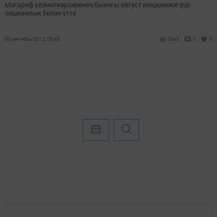
Мәгариф хезмәткәрләренең быелгы август киңәшмәсе зур
оешканлык белән үтте.
03 сентябрь 2012, 05:45
2943
0
0