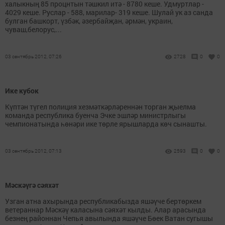
халыкның 85 процнтын тәшкил итә - 8780 кеше. Удмуртлар -
4029 кеше. Руслар - 588, марилар- 319 кеше. Шулай ук аз санда
булган башкорт, үзбәк, әзербайҗан, әрмән, украин,
чуваш,белорус,...
03 сентябрь 2012, 07:26
2728
0
0
Ике кубок
Күптән түгел полиция хезмәткәрләреннән торган җыелма
команда республика буенча Эчке эшләр министрлыгы
чемпионатында һөнәри ике төрле ярышларда көч сынашты.
03 сентябрь 2012, 07:13
2593
0
0
Мәскәүгә сәяхәт
Узган атна ахырында республикабызда яшәүче бертөркем
ветераннар Мәскәү каласына сәяхәт кылды. Алар арасында
безнең районнан Чепья авылында яшәүче Бөек Ватан сугышы