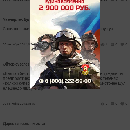
Үкенерлек булмасын
Социаль пакет сүзен ишетү белән четерекле ике сорау туа.
03 сентябрь 2012, 06:15
1
0
0
Әйтер сүзегез булса... Шалтыратыгыз: 2-43-82
«Балтач бистәсенең күптармаклы торак-коммуналь хуҗалыгы
предприятиесе ягында асылмалы күпер бар, халык телендә
«колхоз күпере» дип йөртелә, - дип шалтыраталар бистәнең шул
өлешендә яшәүчеләр.
03 сентябрь 2012, 06:09
0
0
0
Дәрестән соң... мәктәп