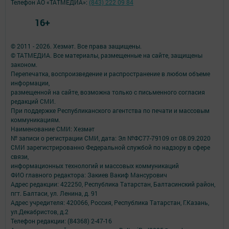
Телефон АО «ТАТМЕДИА»:
(843) 222 09 84
16+
© 2011 - 2026. Хезмәт. Все права защищены.
© ТАТМЕДИА. Все материалы, размещенные на сайте, защищены
законом.
Перепечатка, воспроизведение и распространение в любом объеме
информации,
размещенной на сайте, возможна только с письменного согласия
редакций СМИ.
При поддержке Республиканского агентства по печати и массовым
коммуникациям.
Наименование СМИ: Хезмәт
№ записи о регистрации СМИ, дата: Эл №ФС77-79109 от 08.09.2020
СМИ зарегистрированно Федеральной службой по надзору в сфере
связи,
информационных технологий и массовых коммуникаций
ФИО главного редактора: Закиев Вакиф Мансурович
Адрес редакции: 422250, Республика Татарстан, Балтасинский район,
пгт. Балтаси, ул. Ленина, д. 91
Адрес учредителя: 420066, Россия, Республика Татарстан, Г.Казань,
ул.Декабристов, д.2
Телефон редакции: (84368) 2-47-16