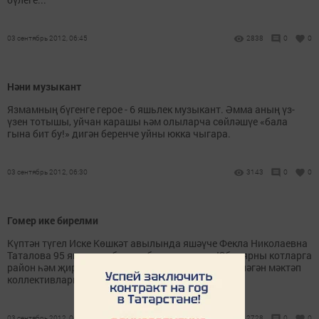
03 сентябрь 2012, 06:45
2838
0
0
Нәни музыкант
Язмамның бүгенге герое - 6 яшьлек музыкант. Әмма аның үз-
үзен тотышы, уйчан карашы һәм олыларча сөйләшүе «бала
гына бит бу!» дигән беренче уйны юкка чыгара.
03 сентябрь 2012, 06:30
3143
0
0
Гомер ике бирелми
Күптән түгел Иске Көшкәт авылында яшәүче Фекла Николаевна
Таталова 95 яшьлек юбилеен билгеләп үтте. Юбилярны котларга
район һәм җирле җитәкчеләр белән Фекла апа эшләгән мәктәп
коллективларыннан да вәкилләр килгән иде.
03 сентябрь 2012, 06:25
2728
0
0