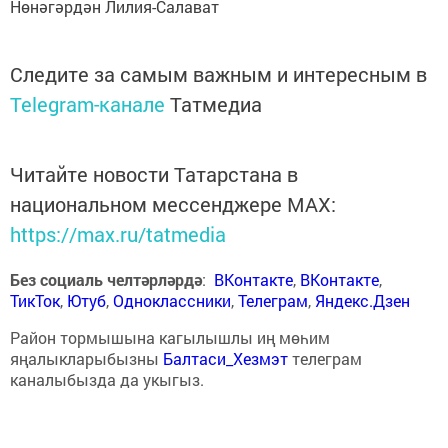
Нөнәгәрдән Лилия-Салават
Следите за самым важным и интересным в
Telegram-канале
Татмедиа
Читайте новости Татарстана в
национальном мессенджере MАХ:
https://max.ru/tatmedia
Без социаль челтәрләрдә
:
ВКонтакте
,
ВКонтакте
,
ТикТок
,
Ютуб
,
Одноклассники
,
Телеграм
,
Яндекс.Дзен
Район тормышына кагылышлы иң мөһим
яңалыкларыбызны
Балтаси_Хезмэт
телеграм
каналыбызда да укыгыз.