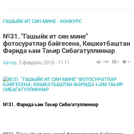
ГАШЫЙК ИТ СИН МИНЕ - КОНКУРС
№31. "Гашыйк ит син мине"
фотосурәтләр бәйгесенә, Көшкәтбаштан
Фәридә һәм Таһир Сибагатуллиннар
Автор,
3 февраль 2018 - 11:11
1789
0
21
№31. Фәридә һәм Таһир Сибагатуллиннар
№31. "Гашыйк ит син мине" фотосурәтләр бәйгесенә,