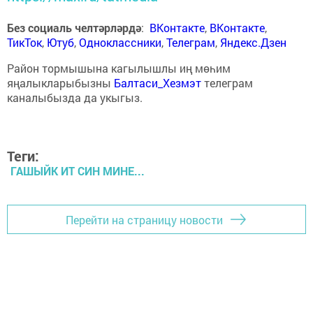
Без социаль челтәрләрдә
:
ВКонтакте
,
ВКонтакте
,
ТикТок
,
Ютуб
,
Одноклассники
,
Телеграм
,
Яндекс.Дзен
Район тормышына кагылышлы иң мөһим
яңалыкларыбызны
Балтаси_Хезмэт
телеграм
каналыбызда да укыгыз.
Теги:
ГАШЫЙК ИТ СИН МИНЕ...
Перейти на страницу новости