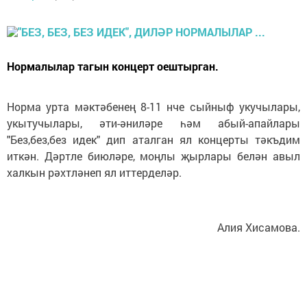
Нормалылар тагын концерт оештырган.
Норма урта мәктәбенең 8-11 нче сыйныф укучылары,
укытучылары, әти-әниләре һәм абый-апайлары
"Без,без,без идек" дип аталган ял концерты тәкъдим
иткән. Дәртле биюләре, моңлы җырлары белән авыл
халкын рәхтләнеп ял иттерделәр.
Алия Хисамова.