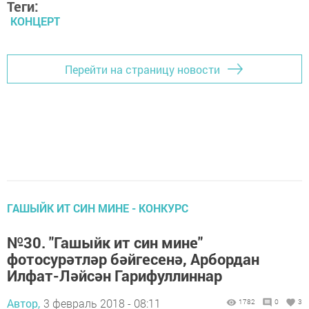
Теги:
КОНЦЕРТ
Перейти на страницу новости
ГАШЫЙК ИТ СИН МИНЕ - КОНКУРС
№30. "Гашыйк ит син мине"
фотосурәтләр бәйгесенә, Арбордан
Илфат-Ләйсән Гарифуллиннар
Автор,
3 февраль 2018 - 08:11
1782
0
3