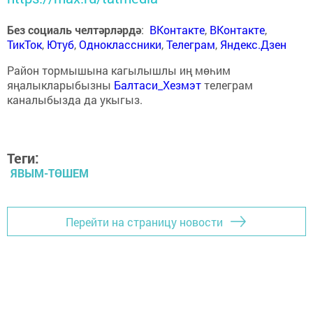
Без социаль челтәрләрдә
:
ВКонтакте
,
ВКонтакте
,
ТикТок
,
Ютуб
,
Одноклассники
,
Телеграм
,
Яндекс.Дзен
Район тормышына кагылышлы иң мөһим
яңалыкларыбызны
Балтаси_Хезмэт
телеграм
каналыбызда да укыгыз.
Теги:
ЯВЫМ-ТӨШЕМ
Перейти на страницу новости