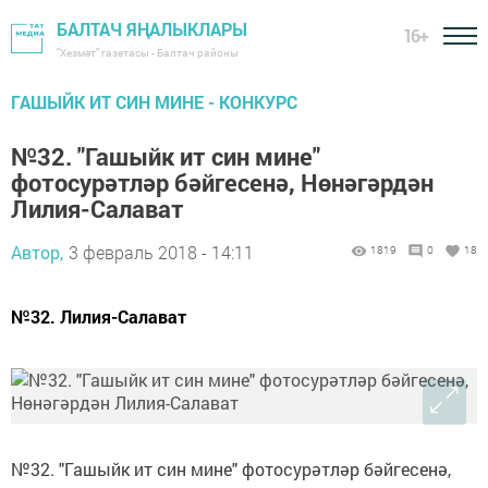
БАЛТАЧ ЯҢАЛЫКЛАРЫ
16+
"Хезмәт" газетасы - Балтач районы
ГАШЫЙК ИТ СИН МИНЕ - КОНКУРС
№32. "Гашыйк ит син мине"
фотосурәтләр бәйгесенә, Нөнәгәрдән
Лилия-Салават
Автор,
3 февраль 2018 - 14:11
1819
0
18
№32. Лилия-Салават
№32. "Гашыйк ит син мине" фотосурәтләр бәйгесенә,