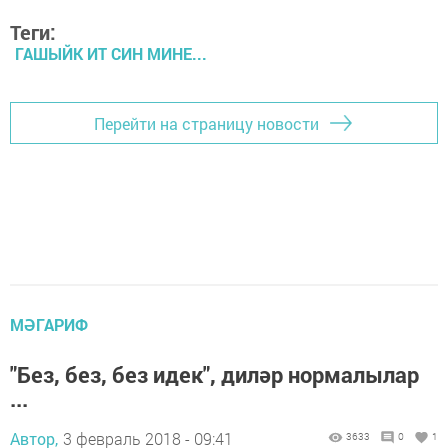
Теги:
ГАШЫЙК ИТ СИН МИНЕ...
Перейти на страницу новости
МӘГАРИФ
"Без, без, без идек", диләр нормалылар
...
Автор,
3 февраль 2018 - 09:41
3633
0
1