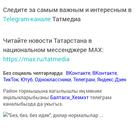
Следите за самым важным и интересным в
Telegram-канале
Татмедиа
Читайте новости Татарстана в
национальном мессенджере MАХ:
https://max.ru/tatmedia
Без социаль челтәрләрдә
:
ВКонтакте
,
ВКонтакте
,
ТикТок
,
Ютуб
,
Одноклассники
,
Телеграм
,
Яндекс.Дзен
Район тормышына кагылышлы иң мөһим
яңалыкларыбызны
Балтаси_Хезмэт
телеграм
каналыбызда да укыгыз.