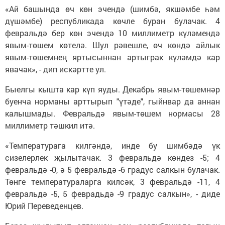
«Ай башында өч көн эчендә (шимбә, якшәмбе һәм
дүшәмбе) республикада көчле буран булачак. 4
февральдә бер көн эчендә 10 миллиметр күләмендә
явым-төшем көтелә. Шул рәвешле, өч көндә айлык
явым-төшемнең яртысыннан артыграк күләмдә кар
явачак», - дип искәртте ул.
Быелгы кышта кар күп яуды. Декабрь явым-төшемнәр
буенча норманы арттырып "үтәде", гыйнвар да аннан
калышмады. Февральдә явым-төшем нормасы 28
миллиметр тәшкил итә.
«Температурага килгәндә, инде бу шимбәдә үк
сизелерлек җылытачак. 3 февральдә көндез -5; 4
февральдә -0, ә 5 февральдә -6 градус салкын булачак.
Төнге температураларга килсәк, 3 февральдә -11, 4
февральдә -5, 5 феврадьдә -9 градус салкын», - диде
Юрий Переведенцев.