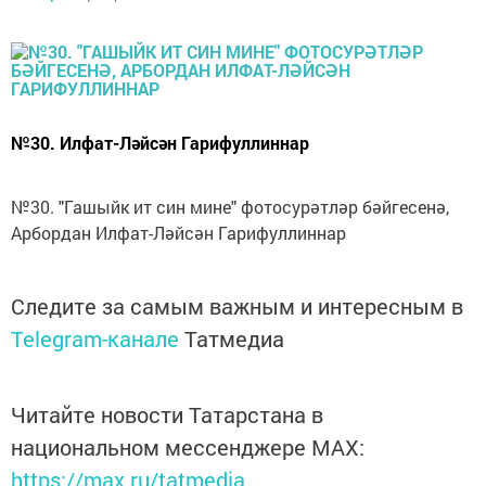
№30. Илфат-Ләйсән Гарифуллиннар
№30. "Гашыйк ит син мине" фотосурәтләр бәйгесенә,
Арбордан Илфат-Ләйсән Гарифуллиннар
Следите за самым важным и интересным в
Telegram-канале
Татмедиа
Читайте новости Татарстана в
национальном мессенджере MАХ:
https://max.ru/tatmedia