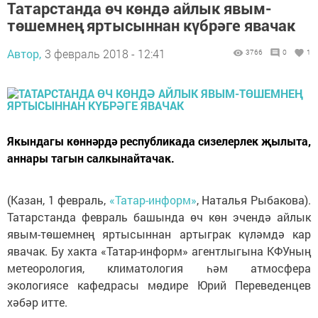
Татарстанда өч көндә айлык явым-
төшемнең яртысыннан күбрәге явачак
Автор,
3 февраль 2018 - 12:41
3766
0
1
Якындагы көннәрдә республикада сизелерлек җылыта,
аннары тагын салкынайтачак.
(Казан, 1 февраль,
«Татар-информ»
, Наталья Рыбакова).
Татарстанда февраль башында өч көн эчендә айлык
явым-төшемнең яртысыннан артыграк күләмдә кар
явачак. Бу хакта «Татар-информ» агентлыгына КФУның
метеорология, климатология һәм атмосфера
экологиясе кафедрасы мөдире Юрий Переведенцев
хәбәр итте.