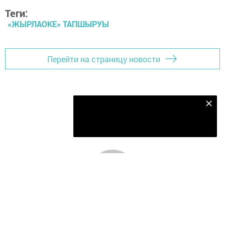
Теги:
«ЖЫРЛАОКЕ» ТАПШЫРУЫ
Перейти на страницу новости
Безнең Яндекс Дзен каналына языл
Подписаться