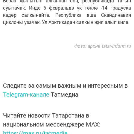
Бераз җылытып алганнан соң, республикада тагын
суытачак. Инде 6 февральдә үк төнлә -14 градуска
кадәр салкынайта. Республика аша Скандинавия
циклоны узачак. Ул Арктикадан салкын җил алып килә.
Фото: архив tatar-inform.ru
Следите за самым важным и интересным в
Telegram-канале
Татмедиа
Читайте новости Татарстана в
национальном мессенджере MАХ:
https://max.ru/tatmedia