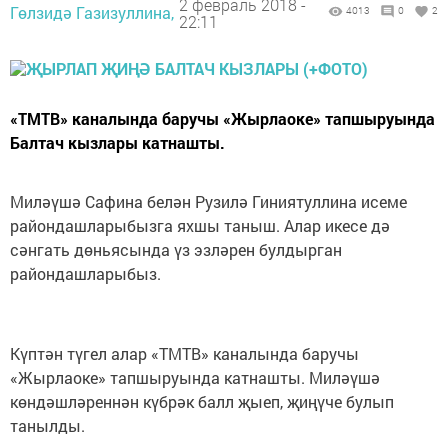
2 февраль 2018 -
Гөлзидә Газизуллина,
4013
0
2
22:11
«ТМТВ» каналында баручы «Жырлаоке» тапшыруында
Балтач кызлары катнашты.
Миләүшә Сафина белән Рузилә Гиниятуллина исеме
райондашларыбызга яхшы таныш. Алар икесе дә
сәнгать дөньясында үз эзләрен булдырган
райондашларыбыз.
Күптән түгел алар «ТМТВ» каналында баручы
«Жырлаоке» тапшыруында катнашты. Миләүшә
көндәшләреннән күбрәк балл җыеп, җиңүче булып
танылды.