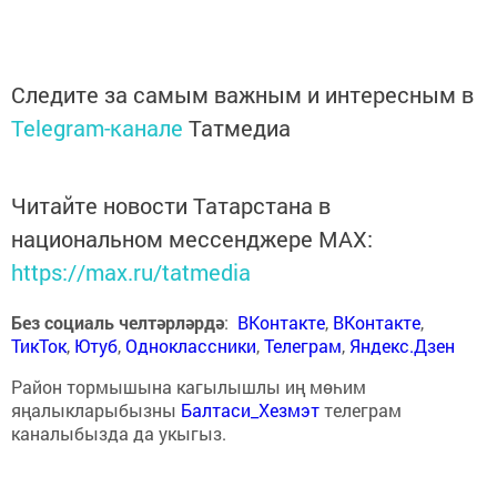
Следите за самым важным и интересным в
Telegram-канале
Татмедиа
Читайте новости Татарстана в
национальном мессенджере MАХ:
https://max.ru/tatmedia
Без социаль челтәрләрдә
:
ВКонтакте
,
ВКонтакте
,
ТикТок
,
Ютуб
,
Одноклассники
,
Телеграм
,
Яндекс.Дзен
Район тормышына кагылышлы иң мөһим
яңалыкларыбызны
Балтаси_Хезмэт
телеграм
каналыбызда да укыгыз.