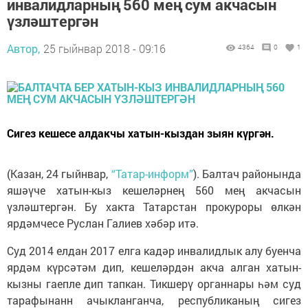
инвалидларның 560 мең сум акчасын
үзләштергән
Автор,
25 гыйнвар 2018 - 09:16
4364
0
1
Сигез кешесе алдакчы хатын-кыздан зыян күргән.
(Казан, 24 гыйнвар,
“Татар-информ”
). Балтач районында
яшәүче хатын-кыз кешеләрнең 560 мең акчасын
үзләштергән. Бу хакта Татарстан прокуроры өлкән
ярдәмчесе Руслан Галиев хәбәр итә.
Суд 2014 елдан 2017 елга кадәр инвалидлык алу буенча
ярдәм күрсәтәм дип, кешеләрдән акча алган хатын-
кызны гаепле дип тапкан. Тикшерү органнары һәм суд
тарафынанн ачыкланганча, республиканың сигез