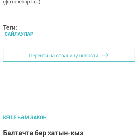
Теги:
САЙЛАУЛАР
Перейти на страницу новости
КЕШЕ ҺӘМ ЗАКОН
Балтачта бер хатын-кыз