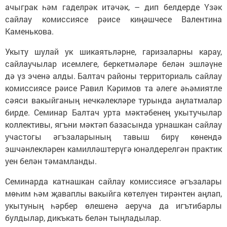
ачыграк һәм гаделрәк итәчәк, – дип белдерде Үзәк
сайлау комиссиясе рәисе киңәшчесе Валентина
Каменькова.
Укыту шулай ук шикаятьләрне, гаризаларны карау,
сайлаучылар исемлеге, беркетмәләре белән эшләүне
дә үз эченә алды. Балтач районы территориаль сайлау
комиссиясе рәисе Равил Кәримов та әлеге әһәмиятле
сәяси вакыйганың нечкәлекләре турында аңлатмалар
бирде. Семинар Балтач урта мәктәбенең укытучылар
коллективы, ягъни мәктәп базасында урнашкан сайлау
участогы әгъзаларының тавыш бирү көнендә
эшчәнлекләрен камилләштерүгә юнәлдерелгән практик
уен белән тәмамланды.
Семинарда катнашкан сайлау комиссиясе әгъзалары
мөһим һәм җаваплы вакыйга көтелүен тирәнтен аңлап,
укытуның һәрбер өлешенә аеруча да игътибарлы
булдылар, дикъкать белән тыңладылар.