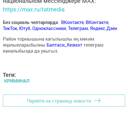
национальном мессенджере MАХ:
https://max.ru/tatmedia
Без социаль челтәрләрдә
:
ВКонтакте
,
ВКонтакте
,
ТикТок
,
Ютуб
,
Одноклассники
,
Телеграм
,
Яндекс.Дзен
Район тормышына кагылышлы иң мөһим
яңалыкларыбызны
Балтаси_Хезмэт
телеграм
каналыбызда да укыгыз.
Теги:
КРИМИНАЛ
Перейти на страницу новости