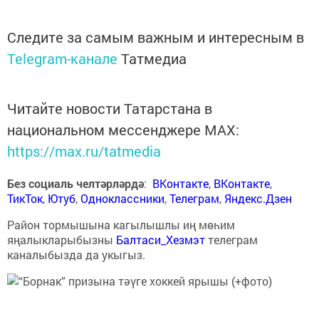
Следите за самым важным и интересным в
Telegram-канале
Татмедиа
Читайте новости Татарстана в
национальном мессенджере MАХ:
https://max.ru/tatmedia
Без социаль челтәрләрдә
:
ВКонтакте
,
ВКонтакте
,
ТикТок
,
Ютуб
,
Одноклассники
,
Телеграм
,
Яндекс.Дзен
Район тормышына кагылышлы иң мөһим
яңалыкларыбызны
Балтаси_Хезмэт
телеграм
каналыбызда да укыгыз.