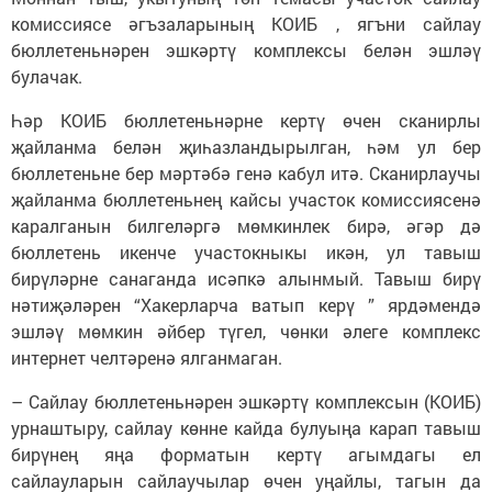
комиссиясе әгъзаларының КОИБ , ягъни сайлау
бюллетеньнәрен эшкәртү комплексы белән эшләү
булачак.
Һәр КОИБ бюллетеньнәрне кертү өчен сканирлы
җайланма белән җиһазландырылган, һәм ул бер
бюллетеньне бер мәртәбә генә кабул итә. Сканирлаучы
җайланма бюллетеньнең кайсы участок комиссиясенә
каралганын билгеләргә мөмкинлек бирә, әгәр дә
бюллетень икенче участокныкы икән, ул тавыш
бирүләрне санаганда исәпкә алынмый. Тавыш бирү
нәтиҗәләрен “Хакерларча ватып керү ” ярдәмендә
эшләү мөмкин әйбер түгел, чөнки әлеге комплекс
интернет челтәренә ялганмаган.
– Сайлау бюллетеньнәрен эшкәртү комплексын (КОИБ)
урнаштыру, сайлау көнне кайда булуыңа карап тавыш
бирүнең яңа форматын кертү агымдагы ел
сайлауларын сайлаучылар өчен уңайлы, тагын да