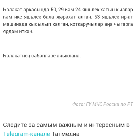
Һәлакәт аркасында 50, 29 һәм 24 яшьлек хатын-кызлар
һәм ике яшьлек бала җәрәхәт алган. 53 яшьлек ир-ат
машинада кысылып калган, коткаручылар аңа чыгарга
ярдәм иткән.
Һәлакәтнең сәбәпләре ачыклана.
Фото: ГУ МЧС России по РТ
Следите за самым важным и интересным в
Telegram-канале
Татмедиа