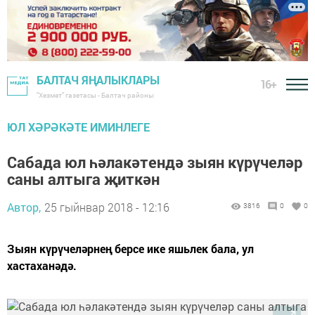
БАЛТАЧ ЯҢАЛЫКЛАРЫ
16+
"Хезмәт" газетасы - Балтач районы
ЮЛ ХӘРӘКӘТЕ ИМИНЛЕГЕ
Сабада юл һәлакәтендә зыян күрүчеләр
саны алтыга җиткән
Автор,
25 гыйнвар 2018 - 12:16
3816
0
0
Зыян күрүчеләрнең берсе ике яшьлек бала, ул
хастаханәдә.