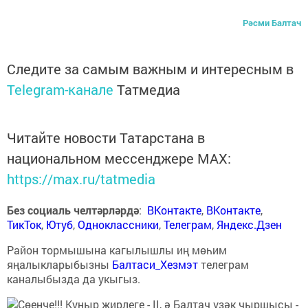
Рәсми Балтач
Следите за самым важным и интересным в
Telegram-канале
Татмедиа
Читайте новости Татарстана в
национальном мессенджере MАХ:
https://max.ru/tatmedia
Без социаль челтәрләрдә
:
ВКонтакте
,
ВКонтакте
,
ТикТок
,
Ютуб
,
Одноклассники
,
Телеграм
,
Яндекс.Дзен
Район тормышына кагылышлы иң мөһим
яңалыкларыбызны
Балтаси_Хезмэт
телеграм
каналыбызда да укыгыз.