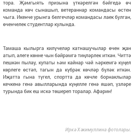
тора. Җәмгыять призына үткәрелгән бәйгедә өч
команда көч сынашып, ветераннар командасы өстен
чыга. Икенче урынга белгечләр командасы лаек булган,
өченчелек студентлар кулында.
Тамаша кылырга килүчеләр катнашучылар өчен җан
атып, әлеге көнне чын бәйрәмгә тиңләрлек иткән. Читтә
пешкән пылау, купаты һәм кайнар чәй һәркемгә күңел
көрлеге өстәп, тагын да күбрәк көчләр бүләк иткән.
Иҗатта гына түгел, спортта да көчле борнаклылар
кечкенә генә авылларында күңелле генә яшәп, үзләре
турында бик еш искә төшереп торалар. Афәрин!
Иркә Хәкимуллина фотолары.