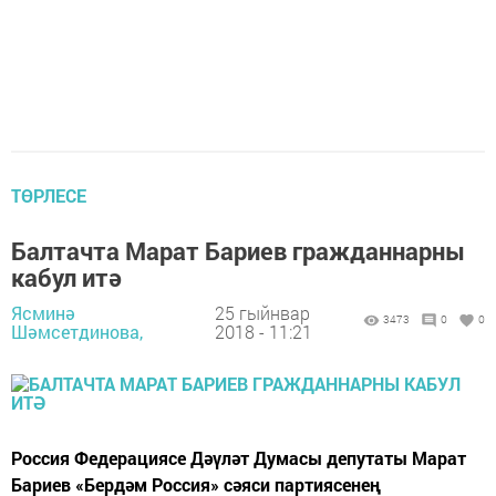
ТӨРЛЕСЕ
Балтачта Марат Бариев гражданнарны
кабул итә
Ясминә
25 гыйнвар
3473
0
0
Шәмсетдинова,
2018 - 11:21
Россия Федерациясе Дәүләт Думасы депутаты Марат
Бариев «Бердәм Россия» сәяси партиясенең