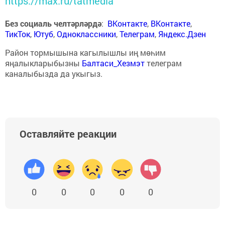
https://max.ru/tatmedia
Без социаль челтәрләрдә
:
ВКонтакте
,
ВКонтакте
,
ТикТок
,
Ютуб
,
Одноклассники
,
Телеграм
,
Яндекс.Дзен
Район тормышына кагылышлы иң мөһим
яңалыкларыбызны
Балтаси_Хезмэт
телеграм
каналыбызда да укыгыз.
Оставляйте реакции
0
0
0
0
0