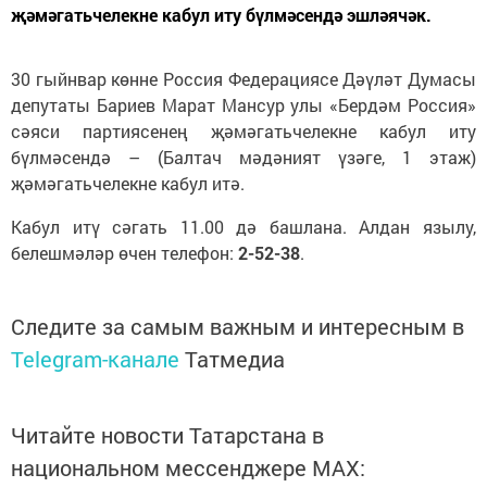
җәмәгатьчелекне кабул иту бүлмәсендә эшләячәк.
30 гыйнвар көнне Россия Федерациясе Дәүләт Думасы
депутаты Бариев Марат Мансур улы «Бердәм Россия»
сәяси партиясенең җәмәгатьчелекне кабул иту
бүлмәсендә – (Балтач мәдәният үзәге, 1 этаж)
җәмәгатьчелекне кабул итә.
Кабул итү сәгать 11.00 дә башлана. Алдан язылу,
белешмәләр өчен телефон:
2-52-38
.
Следите за самым важным и интересным в
Telegram-канале
Татмедиа
Читайте новости Татарстана в
национальном мессенджере MАХ: