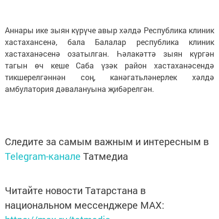
Аннары ике зыян күрүче авыр хәлдә Республика клиник
хастахансенә, бала Балалар республика клиник
хастаханәсенә озатылган. Һәлакәттә зыян күргән
тагын өч кеше Саба үзәк район хастаханәсендә
тикшерелгәннән соң, канәгатьләнерлек хәлдә
амбулатория дәвалануына җибәрелгән.
Следите за самым важным и интересным в
Telegram-канале
Татмедиа
Читайте новости Татарстана в
национальном мессенджере MАХ: