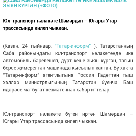
Юл-транспорт һәлакәте Шәмәрдән – Югары Утар
трассасында килеп чыккан.
(Казан, 24 гыйнвар,
“Татар-информ”
). Татарстанның
Саба районындагы юл-транспорт һәлакәтендә ике
автомобиль бәрелешеп, дүрт кеше зыян күргән, тагын
берсе җимерелгән машинада кысылып калган. Бу хакта
“Татар-информ” агентлыгына Россия Гадәттән тыш
хәлләр министрлыгының Татарстан буенча Баш
идарәсе матбугат хезмәтеннән хәбәр иттеләр.
Юл-транспорт һәлакәте бүген иртән Шәмәрдән –
Югары Утар трассасында килеп чыккан.