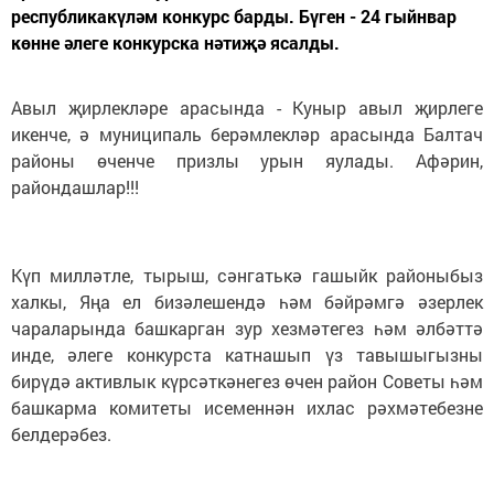
республикакүләм конкурс барды. Бүген - 24 гыйнвар
көнне әлеге конкурска нәтиҗә ясалды.
Авыл җирлекләре арасында - Куныр авыл җирлеге
икенче, ә муниципаль берәмлекләр арасында Балтач
районы өченче призлы урын яулады. Афәрин,
райондашлар!!!
Күп милләтле, тырыш, сәнгатькә гашыйк районыбыз
халкы, Яңа ел бизәлешендә һәм бәйрәмгә әзерлек
чараларында башкарган зур хезмәтегез һәм әлбәттә
инде, әлеге конкурста катнашып үз тавышыгызны
бирүдә активлык күрсәткәнегез өчен район Советы һәм
башкарма комитеты исеменнән ихлас рәхмәтебезне
белдерәбез.