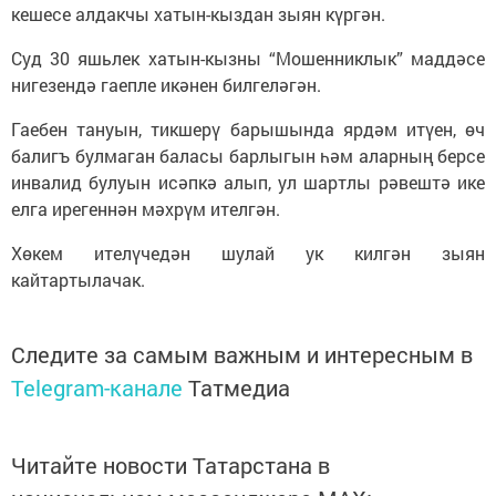
кешесе алдакчы хатын-кыздан зыян күргән.
Суд 30 яшьлек хатын-кызны “Мошенниклык” маддәсе
нигезендә гаепле икәнен билгеләгән.
Гаебен тануын, тикшерү барышында ярдәм итүен, өч
балигъ булмаган баласы барлыгын һәм аларның берсе
инвалид булуын исәпкә алып, ул шартлы рәвештә ике
елга ирегеннән мәхрүм ителгән.
Хөкем ителүчедән шулай ук килгән зыян
кайтартылачак.
Следите за самым важным и интересным в
Telegram-канале
Татмедиа
Читайте новости Татарстана в