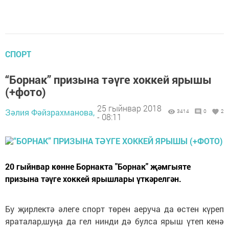
СПОРТ
“Борнак” призына тәүге хоккей ярышы
(+фото)
25 гыйнвар 2018
Зәлия Фәйзрахманова,
3414
0
2
- 08:11
20 гыйнвар көнне Борнакта "Борнак" җәмгыяте
призына тәүге хоккей ярышлары үткәрелгән.
Бу җирлектә әлеге спорт төрен аеруча да өстен күреп
яраталар,шуңа да гел нинди дә булса ярыш үтеп кенә