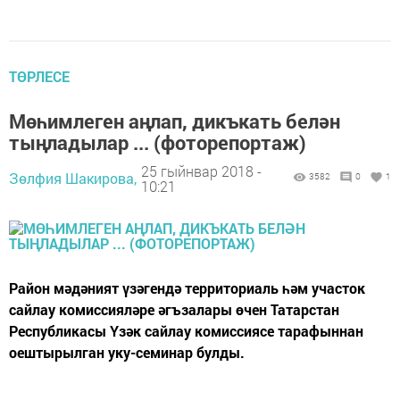
ТӨРЛЕСЕ
Мөһимлеген аңлап, дикъкать белән
тыңладылар ... (фоторепортаж)
25 гыйнвар 2018 -
Зөлфия Шакирова,
3582
0
1
10:21
Район мәдәният үзәгендә территориаль һәм участок
сайлау комиссияләре әгъзалары өчен Татарстан
Республикасы Үзәк сайлау комиссиясе тарафыннан
оештырылган уку-семинар булды.