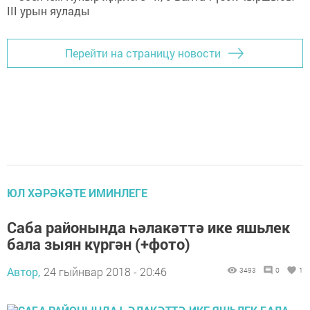
Перейти на страницу новости
ЮЛ ХӘРӘКӘТЕ ИМИНЛЕГЕ
Саба районында һәлакәттә ике яшьлек
бала зыян күргән (+фото)
Автор,
24 гыйнвар 2018 - 20:46
3493
0
1