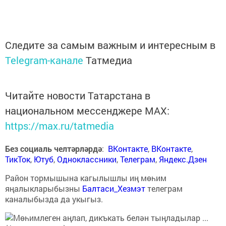
Следите за самым важным и интересным в
Telegram-канале
Татмедиа
Читайте новости Татарстана в
национальном мессенджере MАХ:
https://max.ru/tatmedia
Без социаль челтәрләрдә
:
ВКонтакте
,
ВКонтакте
,
ТикТок
,
Ютуб
,
Одноклассники
,
Телеграм
,
Яндекс.Дзен
Район тормышына кагылышлы иң мөһим
яңалыкларыбызны
Балтаси_Хезмэт
телеграм
каналыбызда да укыгыз.