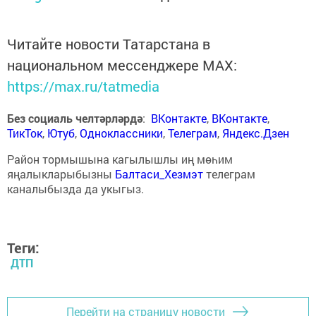
Читайте новости Татарстана в
национальном мессенджере MАХ:
https://max.ru/tatmedia
Без социаль челтәрләрдә
:
ВКонтакте
,
ВКонтакте
,
ТикТок
,
Ютуб
,
Одноклассники
,
Телеграм
,
Яндекс.Дзен
Район тормышына кагылышлы иң мөһим
яңалыкларыбызны
Балтаси_Хезмэт
телеграм
каналыбызда да укыгыз.
Теги:
ДТП
Перейти на страницу новости