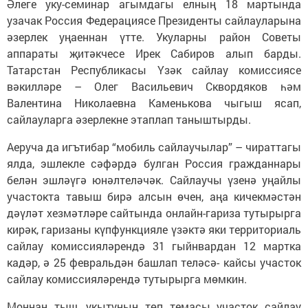
Әлеге уку-семинар агымдагы елның 18 мартында
узачак Россия Федерациясе Президенты сайлауларына
әзерлек уңаеннан үтте. Укуларны район Советы
аппараты җитәкчесе Ирек Сабиров алып барды.
Татарстан Республикасы Үзәк сайлау комиссиясе
вәкилләре – Олег Васильевич Сквордяков һәм
Валентина Николаевна Каменькова чыгыш ясап,
сайлауларга әзерлекне этаплап таныштырды.
Аеруча да игътибар “мобиль сайлаучылар” – чираттагы
ялда, эшлекле сәфәрдә булган Россия гражданнары
белән эшләүгә юнәлтеләчәк. Сайлаучы үзенә уңайлы
участокта тавыш бирә алсын өчен, аңа кичекмәстән
дәүләт хезмәтләре сайтында онлайн-гариза тутырырга
кирәк, гаризаны күпфункцияле үзәктә яки территориаль
сайлау комиссияләрендә 31 гыйнвардан 12 мартка
кадәр, ә 25 февральдән башлап теләсә- кайсы участок
сайлау комиссияләрендә тутырырга мөмкин.
Моннан тыш, укытуның төп темасы участок сайлау