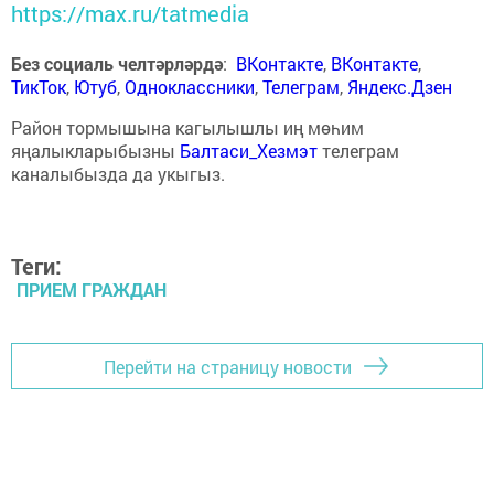
https://max.ru/tatmedia
Без социаль челтәрләрдә
:
ВКонтакте
,
ВКонтакте
,
ТикТок
,
Ютуб
,
Одноклассники
,
Телеграм
,
Яндекс.Дзен
Район тормышына кагылышлы иң мөһим
яңалыкларыбызны
Балтаси_Хезмэт
телеграм
каналыбызда да укыгыз.
Теги:
ПРИЕМ ГРАЖДАН
Перейти на страницу новости