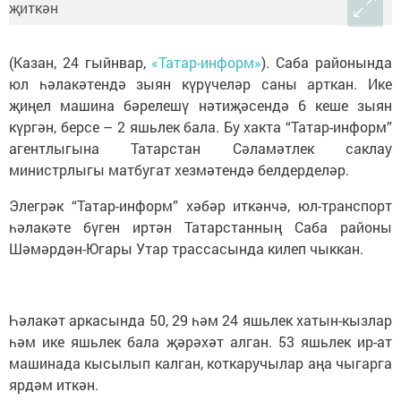
(Казан, 24 гыйнвар,
«Татар-информ»
). Саба районында
юл һәлакәтендә зыян күрүчеләр саны арткан. Ике
җиңел машина бәрелешү нәтиҗәсендә 6 кеше зыян
күргән, берсе – 2 яшьлек бала. Бу хакта “Татар-информ”
агентлыгына Татарстан Сәламәтлек саклау
министрлыгы матбугат хезмәтендә белдерделәр.
Элегрәк “Татар-информ” хәбәр иткәнчә, юл-транспорт
һәлакәте бүген иртән Татарстанның Саба районы
Шәмәрдән-Югары Утар трассасында килеп чыккан.
Һәлакәт аркасында 50, 29 һәм 24 яшьлек хатын-кызлар
һәм ике яшьлек бала җәрәхәт алган. 53 яшьлек ир-ат
машинада кысылып калган, коткаручылар аңа чыгарга
ярдәм иткән.