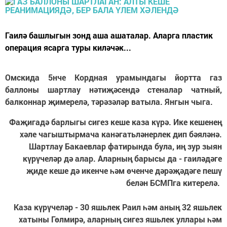
Гаилә башлыгын зонд аша ашаталар. Аларга пластик
операция ясарга туры киләчәк...
Омскида 5нче Кордная урамындагы йортта газ
баллоны шартлау нәтиҗәсендә стеналар чатный,
балконнар җимерелә, тәрәзәләр ватыла. Янгын чыга.
Фаҗигадә барлыгы сигез кеше каза күрә. Ике кешенең
хәле чагыштырмача канәгатьләнерлек дип бәяләнә.
Шартлау Бакаевлар фатирында була, иң зур зыян
күрүчеләр дә алар. Аларның барысы да - гаиләдәге
җиде кеше дә икенче һәм өченче дәрәҗәдәге пешү
белән БСМПга китерелә.
Каза күрүчеләр - 30 яшьлек Раил һәм аның 32 яшьлек
хатыны Гөлмирә, аларның сигез яшьлек уллары һәм