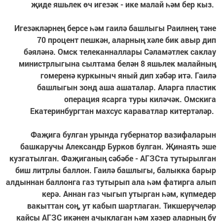
җиде яшьлек өч игезәк - ике малай һәм бер кыз.
Игезәкләрнең берсе һәм гаилә башлыгы Раилнең тәне
70 процент пешкән, аларның хәле бик авыр дип
бәяләнә. Омск телеканналлары Сәламәтлек саклау
министрлыгына сылтама белән 8 яшьлек малайның
гомеренә куркыныч яный дип хәбәр итә. Гаилә
башлыгын зонд аша ашаталар. Аларга пластик
операция ясарга туры киләчәк. Омскига
Екатеринбургтан махсус караватлар китертәләр.
Фаҗига булган урында губернатор вазифаларын
башкаручы Александр Бурков булган. Җинаять эше
кузгатылган. Фаҗиганың сәбәбе - АГЗСта тутырылган
биш литрлы баллон. Гаилә башлыгы, балыкка барыр
алдыннан баллонга газ тутырып ала һәм фатирга алып
керә. Аннан газ чыгып утырган һәм, күпмедер
вакыттан соң, ут кабып шартлаган. Тикшерүчеләр
кайсы АГЗС икәнен ачыклаган һәм хәзер аларның бу