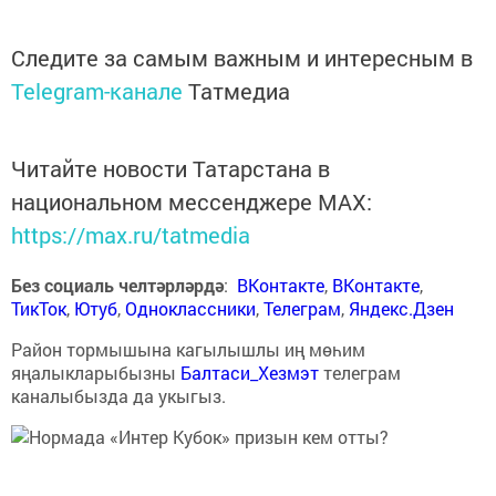
Следите за самым важным и интересным в
Telegram-канале
Татмедиа
Читайте новости Татарстана в
национальном мессенджере MАХ:
https://max.ru/tatmedia
Без социаль челтәрләрдә
:
ВКонтакте
,
ВКонтакте
,
ТикТок
,
Ютуб
,
Одноклассники
,
Телеграм
,
Яндекс.Дзен
Район тормышына кагылышлы иң мөһим
яңалыкларыбызны
Балтаси_Хезмэт
телеграм
каналыбызда да укыгыз.