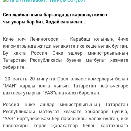
Син җайлап кына барганда да каршыңа килеп
чыгулары бар бит, Ходай сакласын...
Кичә кич Лениногорск – Карабаш юлының 4нче
километрында җитди һәлакәттә ике кеше һәлак булган.
Бу хакта Россия Эчке эшләр министрлыгының
Татарстан Республикасы буенча матбугат хезмәте
хәбәр итә.
20 сәгать 20 минутта Орел өлкәсе номерлары белән
“МАН” каршы юлга чыгып, Татарстан нефтьчеләре
вахтасы утырган “УАЗ”ына килеп бәрелгән.
Россия Эчке эшләр министрлыгының Татарстан
Республикасы матбугат хезмәте хәбәрләре буенча,
“УАЗ” йөртүчесе һәм бер пассажиры һәлак булган, ике
пассажиры төрле җәрәхәтләр белән хастаханәгә