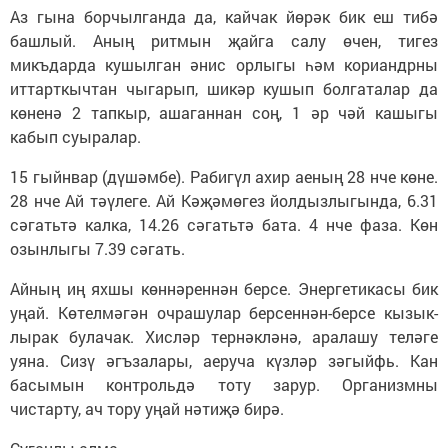
Аз гына борчылганда да, кайчак йөрәк бик еш тибә
башлый. Аның ритмын җайга салу өчен, тигез
микъдарда кушылган әнис орлыгы һәм кориандрны
иттарткычтан чыгарып, шикәр кушып болгаталар да
көненә 2 тапкыр, ашаганнан соң, 1 әр чәй кашыгы
кабып суыралар.
15 гыйнвар (дүшәмбе). Рабигүл ахир аеның 28 нче көне.
28 нче Ай тәүлеге. Ай Кәҗәмөгез йолдызлыгында, 6.31
сәгатьтә калка, 14.26 сәгатьтә бата. 4 нче фаза. Көн
озынлыгы 7.39 сәгать.
Айның иң яхшы көннәреннән берсе. Энергетикасы бик
уңай. Көтелмәгән очрашулар берсеннән-берсе кызык­
лырак булачак. Хисләр тернәкләнә, аралашу теләге
уяна. Сизү әгъзалары, аеруча күзләр зәгыйфь. Кан
басымын контрольдә тоту зарур. Организмны
чистарту, ач тору уңай нәтиҗә бирә.