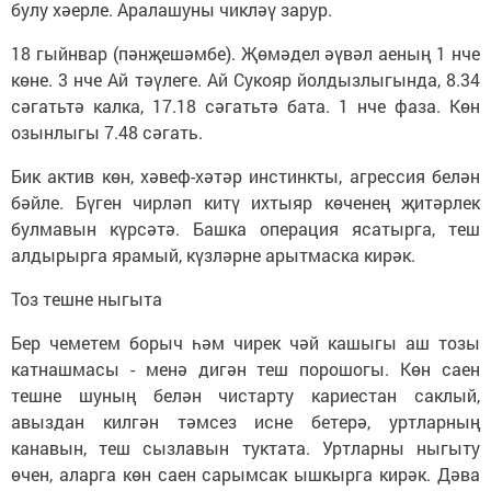
булу хәерле. Аралашуны чикләү зарур.
18 гыйнвар (пәнҗешәмбе). Җөмәдел әүвәл аеның 1 нче
көне. 3 нче Ай тәүлеге. Ай Сукояр йолдызлыгында, 8.34
сәгатьтә калка, 17.18 сәгатьтә бата. 1 нче фаза. Көн
озынлыгы 7.48 сәгать.
Бик актив көн, хәвеф-хәтәр инстинкты, агрессия белән
бәйле. Бүген чирләп китү ихтыяр көченең җитәрлек
булмавын күрсәтә. Башка операция ясатырга, теш
алдырырга ярамый, күзләрне арытмаска кирәк.
Тоз тешне ныгыта
Бер чеметем борыч һәм чирек чәй кашыгы аш тозы
катнашмасы - менә дигән теш порошогы. Көн саен
тешне шуның белән чистарту кариестан саклый,
авыздан килгән тәмсез исне бетерә, уртларның
канавын, теш сызлавын туктата. Уртларны ныгыту
өчен, аларга көн саен сарымсак ышкырга кирәк. Дәва