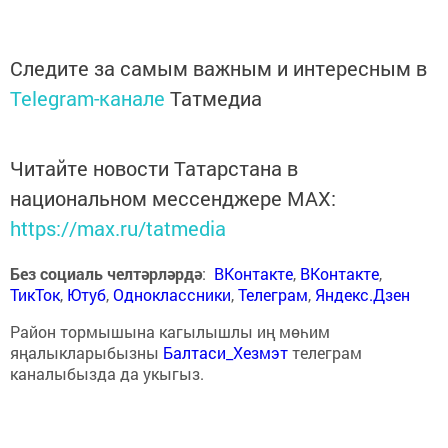
Следите за самым важным и интересным в
Telegram-канале
Татмедиа
Читайте новости Татарстана в
национальном мессенджере MАХ:
https://max.ru/tatmedia
Без социаль челтәрләрдә
:
ВКонтакте
,
ВКонтакте
,
ТикТок
,
Ютуб
,
Одноклассники
,
Телеграм
,
Яндекс.Дзен
Район тормышына кагылышлы иң мөһим
яңалыкларыбызны
Балтаси_Хезмэт
телеграм
каналыбызда да укыгыз.