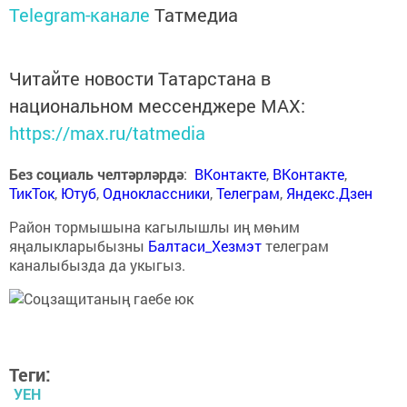
Telegram-канале
Татмедиа
Читайте новости Татарстана в
национальном мессенджере MАХ:
https://max.ru/tatmedia
Без социаль челтәрләрдә
:
ВКонтакте
,
ВКонтакте
,
ТикТок
,
Ютуб
,
Одноклассники
,
Телеграм
,
Яндекс.Дзен
Район тормышына кагылышлы иң мөһим
яңалыкларыбызны
Балтаси_Хезмэт
телеграм
каналыбызда да укыгыз.
Теги:
УЕН