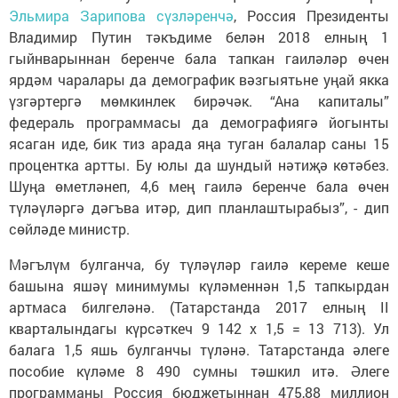
Эльмира Зарипова сүзләренчә
, Россия Президенты
Владимир Путин тәкъдиме белән 2018 елның 1
гыйнварыннан беренче бала тапкан гаиләләр өчен
ярдәм чаралары да демографик вәзгыятьне уңай якка
үзгәртергә мөмкинлек бирәчәк. “Ана капиталы”
федераль программасы да демографиягә йогынты
ясаган иде, бик тиз арада яңа туган балалар саны 15
процентка артты. Бу юлы да шундый нәтиҗә көтәбез.
Шуңа өметләнеп, 4,6 мең гаилә беренче бала өчен
түләүләргә дәгъва итәр, дип планлаштырабыз”, - дип
сөйләде министр.
Мәгълүм булганча, бу түләүләр гаилә кереме кеше
башына яшәү минимумы күләменнән 1,5 тапкырдан
артмаса билгеләнә. (Татарстанда 2017 елның II
кварталындагы күрсәткеч 9 142 х 1,5 = 13 713). Ул
балага 1,5 яшь булганчы түләнә. Татарстанда әлеге
пособие күләме 8 490 сумны тәшкил итә. Әлеге
программаны Россия бюджетыннан 475,88 миллион