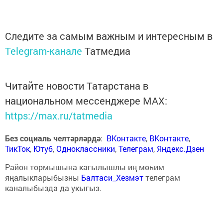
Следите за самым важным и интересным в
Telegram-канале
Татмедиа
Читайте новости Татарстана в
национальном мессенджере MАХ:
https://max.ru/tatmedia
Без социаль челтәрләрдә
:
ВКонтакте
,
ВКонтакте
,
ТикТок
,
Ютуб
,
Одноклассники
,
Телеграм
,
Яндекс.Дзен
Район тормышына кагылышлы иң мөһим
яңалыкларыбызны
Балтаси_Хезмэт
телеграм
каналыбызда да укыгыз.