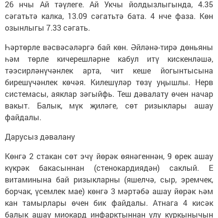
26 нчы Ай тәүлеге. Ай Укчы йолдызлыгында, 4.35
сәгатьтә калка, 13.09 сәгатьтә бата. 4 нче фаза. Көн
озынлыгы 7.33 сәгать.
Һәртөрле вәсвәсәләргә бай көн. Әйләнә-тирә дөньяны
һәм төрле кичерешләрне кабул итү кискенләшә,
тәэсирләнүчәнлек арта, чит кеше йогынтысына
бирешүчәнлек көчәя. Килешүләр төзү уңышлы. Нерв
системасы, аяклар зәгыйфь. Теш дәвалату өчен начар
вакыт. Балык, мүк җиләге, сөт ризыклары ашау
файдалы.
Дарусыз дәвалану
Көнгә 2 стакан сөт эчү йөрәк өянәгеннән, 9 өрек ашау
күкрәк бакасыннан (стенокардиядән) саклый. Е
витаминына бай ризыкларны (яшелчә, сыр, эремчек,
борчак, үсемлек мае) көнгә 3 мәртәбә ашау йөрәк һәм
кан тамырлары өчен бик файдалы. Атнага 4 кисәк
балык ашау миокард инфарк­тыннан үлү куркынычын