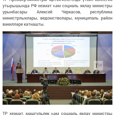
утырышында РФ хезмәт һәм социаль яклау министры
урынбасары Алексей Черкасов, республика
министрлыклары, ведомстволары, муниципаль район
вәкилләре катнашты.
ТР хезмәт, мәшгульлек һәм социаль яклау министры