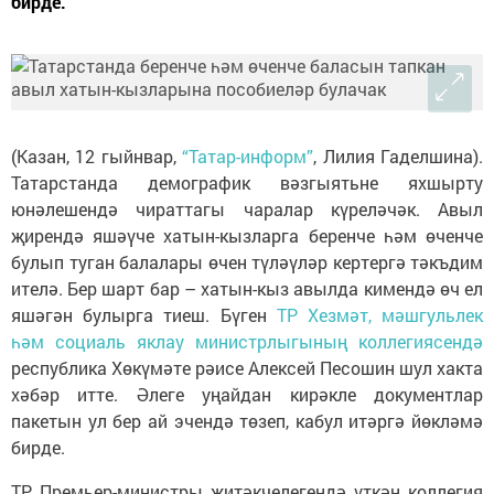
бирде.
(Казан, 12 гыйнвар,
“Татар-информ”
, Лилия Гаделшина).
Татарстанда демографик вәзгыятьне яхшырту
юнәлешендә чираттагы чаралар күреләчәк. Авыл
җирендә яшәүче хатын-кызларга беренче һәм өченче
булып туган балалары өчен түләүләр кертергә тәкъдим
ителә. Бер шарт бар – хатын-кыз авылда кимендә өч ел
яшәгән булырга тиеш. Бүген
ТР Хезмәт, мәшгульлек
һәм социаль яклау министрлыгының коллегиясендә
республика Хөкүмәте рәисе Алексей Песошин шул хакта
хәбәр итте. Әлеге уңайдан кирәкле документлар
пакетын ул бер ай эчендә төзеп, кабул итәргә йөкләмә
бирде.
ТР Премьер-министры җитәкчелегендә үткән коллегия