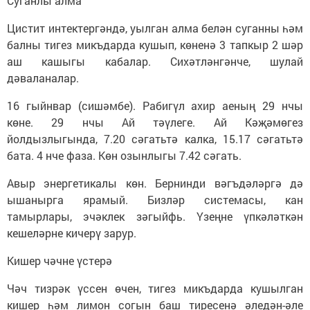
Суганлы алма
Цистит интектергәндә, уылган алма белән суганны һәм
балны тигез микъдарда кушып, көненә 3 тапкыр 2 шәр
аш кашыгы кабалар. Сихәтләнгәнче, шулай
дәваланалар.
16 гыйнвар (сишәмбе). Рабигүл ахир аеның 29 нчы
көне. 29 нчы Ай тәүлеге. Ай Кәҗәмөгез
йолдызлыгында, 7.20 сәгатьтә калка, 15.17 сәгатьтә
бата. 4 нче фаза. Көн озынлыгы 7.42 сәгать.
Авыр энергетикалы көн. Бернинди вәгъдәләргә дә
ышанырга ярамый. Бизләр системасы, кан
тамырлары, эчәклек зәгыйфь. Үзеңне үпкәләткән
кешеләрне кичерү зарур.
Кишер чәчне үстерә
Чәч тизрәк үссен өчен, тигез микъдарда кушылган
кишер һәм лимон согын баш тиресенә әледән-әле