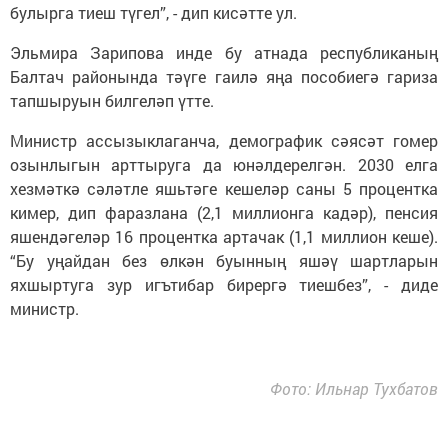
булырга тиеш түгел”, - дип кисәтте ул.
Эльмира Зарипова инде бу атнада республиканың
Балтач районында тәүге гаилә яңа пособиегә гариза
тапшыруын билгеләп үтте.
Министр ассызыклаганча, демографик сәясәт гомер
озынлыгын арттыруга да юнәлдерелгән. 2030 елга
хезмәткә сәләтле яшьтәге кешеләр саны 5 процентка
кимер, дип фаразлана (2,1 миллионга кадәр), пенсия
яшендәгеләр 16 процентка артачак (1,1 миллион кеше).
“Бу уңайдан без өлкән буынның яшәү шартларын
яхшыртуга зур игътибар бирергә тиешбез”, - диде
министр.
Фото: Ильнар Тухбатов