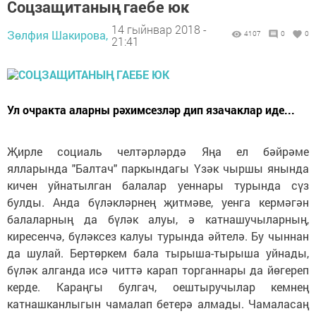
Соцзащитаның гаебе юк
14 гыйнвар 2018 -
Зөлфия Шакирова,
4107
0
0
21:41
Ул очракта аларны рәхимсезләр дип язачаклар иде...
Җирле социаль челтәрләрдә Яңа ел бәйрәме
ялларында "Балтач" паркындагы Үзәк чыршы янында
кичен уйнатылган балалар уеннары турында сүз
булды. Анда бүләкләрнең җитмәве, уенга кермәгән
балаларның да бүләк алуы, ә катнашучыларның,
киресенчә, бүләксез калуы турында әйтелә. Бу чыннан
да шулай. Бертөркем бала тырыша-тырыша уйнады,
бүләк алганда исә читтә карап торганнары да йөгереп
керде. Караңгы булгач, оештыручылар кемнең
катнашканлыгын чамалап бетерә алмады. Чамаласаң