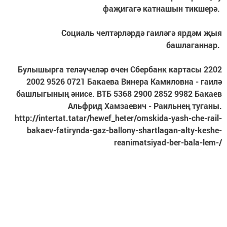
фаҗигагә катнашын тикшерә.
Социаль челтәрләрдә гаиләгә ярдәм җыя
башлаганнар.
Булышырга теләүчеләр өчен Сбербанк картасы 2202
2002 9526 0721 Бакаева Винера Камиловна - гаилә
башлыгының әнисе. ВТБ 5368 2900 2852 9982 Бакаев
Альфрид Хамзаевич - Раильнең туганы.
http://intertat.tatar/hewef_heter/omskida-yash-che-rail-
bakaev-fatirynda-gaz-ballony-shartlagan-alty-keshe-
reanimatsiyad-ber-bala-lem-/