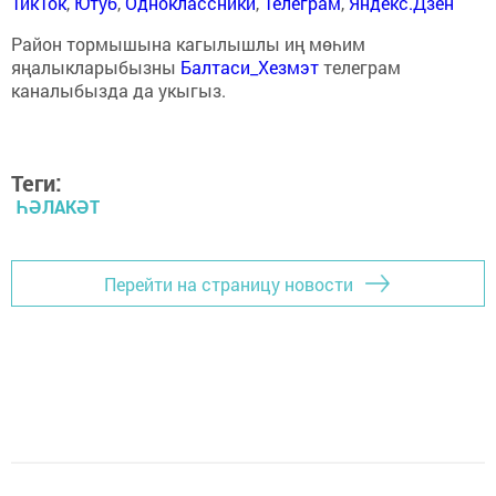
ТикТок
,
Ютуб
,
Одноклассники
,
Телеграм
,
Яндекс.Дзен
Район тормышына кагылышлы иң мөһим
яңалыкларыбызны
Балтаси_Хезмэт
телеграм
каналыбызда да укыгыз.
Теги:
ҺӘЛАКӘТ
Перейти на страницу новости