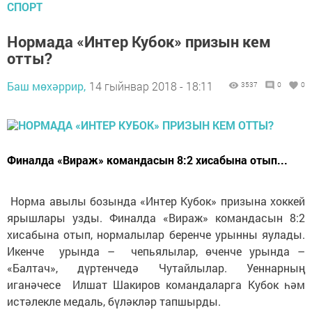
СПОРТ
Нормада «Интер Кубок» призын кем
отты?
Баш мөхәррир,
14 гыйнвар 2018 - 18:11
3537
0
0
Финалда «Вираж» командасын 8:2 хисабына отып...
Норма авылы бозында «Интер Кубок» призына хоккей
ярышлары узды. Финалда «Вираж» командасын 8:2
хисабына отып, нормалылар беренче урынны яулады.
Икенче урында – чепьялылар, өченче урында –
«Балтач», дүртенчедә Чутайлылар. Уеннарның
иганәчесе Илшат Шакиров командаларга Кубок һәм
истәлекле медаль, бүләкләр тапшырды.