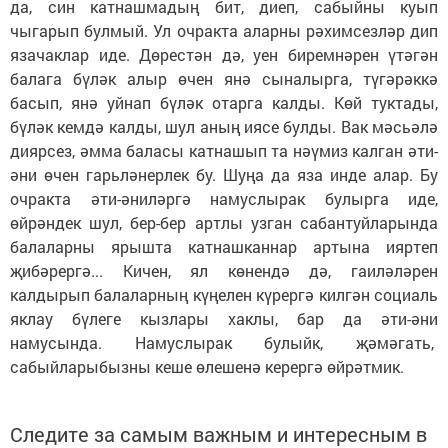
да, син катнашмадың бит, диеп, сабыйны куып
чыгарып булмый. Ул очракта аларны рәхимсезләр дип
язачаклар иде. Дөрестән дә, уен биремнәрен үтәгән
балага бүләк алыр өчен янә сыналырга, түгәрәккә
басып, янә уйнап бүләк отарга калды. Көй туктады,
бүләк кемдә калды, шул аның иясе булды. Вак мәсьәлә
диярсез, әмма баласы катнашып та нәүмиз калган әти-
әни өчен гарьләнерлек бу. Шуңа да яза инде алар. Бу
очракта әти-әниләргә намуслырак булырга иде,
өйрәндек шул, бер-бер артлы узган сабантуйларында
балаларны ярышта катнашканнар артына ияртеп
җибәрергә... Кичен, ял көнендә дә, гаиләләрен
калдырып балаларның күңелен күрергә килгән социаль
яклау бүлеге кызлары хаклы, бар да әти-әни
намусында. Намуслырак булыйк, җәмәгать,
сабыйларыбызны кеше өлешенә керергә өйрәтмик.
Следите за самым важным и интересным в