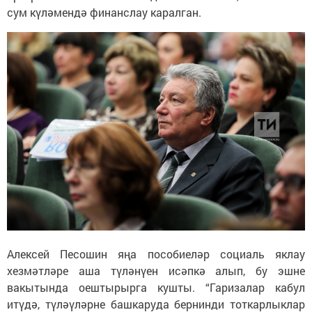
сум күләмендә финанслау каралган.
Алексей Песошин яңа пособиеләр социаль яклау
хезмәтләре аша түләнүен исәпкә алып, бу эшне
вакытында оештырырга кушты. “Гаризалар кабул
итүдә, түләүләрне башкаруда бернинди тоткарлыклар