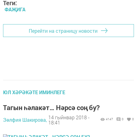
Теги:
ФАҖИГА
Перейти на страницу новости
ЮЛ ХӘРӘКӘТЕ ИМИНЛЕГЕ
Тагын һәлакәт… Нәрсә соң бу?
14 гыйнвар 2018 -
Зөлфия Шакирова,
4147
0
0
18:41