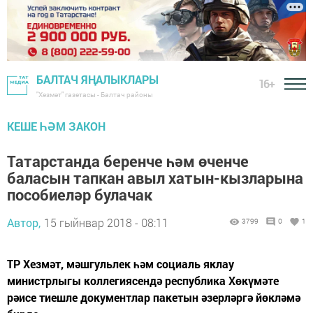
БАЛТАЧ ЯҢАЛЫКЛАРЫ
16+
"Хезмәт" газетасы - Балтач районы
КЕШЕ ҺӘМ ЗАКОН
Татарстанда беренче һәм өченче
баласын тапкан авыл хатын-кызларына
пособиеләр булачак
Автор,
15 гыйнвар 2018 - 08:11
3799
0
1
ТР Хезмәт, мәшгульлек һәм социаль яклау
министрлыгы коллегиясендә республика Хөкүмәте
рәисе тиешле документлар пакетын әзерләргә йөкләмә