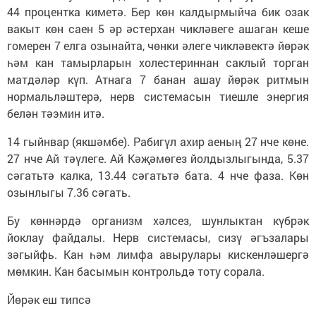
44 процентка киметә. Бер көн калдырмыйча бик озак
вакыт көн саен 5 әр әстерхан чикләвеге ашаган кеше
гомерен 7 елга озынайта, чөнки әлеге чикләвектә йөрәк
һәм кан тамырларын холестериннан саклый торган
матдәләр күп. Атнага 7 банан ашау йөрәк ритмын
нормальләштерә, нерв системасын тиешле энергия
белән тәэмин итә.
14 гыйнвар (якшәмбе). Рабигүл ахир аеның 27 нче көне.
27 нче Ай тәүлеге. Ай Кәҗәмөгез йолдызлыгында, 5.37
сәгатьтә калка, 13.44 сәгатьтә бата. 4 нче фаза. Көн
озынлыгы 7.36 сәгать.
Бу көннәрдә организм хәлсез, шунлыктан күбрәк
йоклау файдалы. Нерв системасы, сизү әгъзалары
зәгыйфь. Кан һәм лимфа авырулары кискенләшергә
мөмкин. Кан басымын контрольдә тоту сорала.
Йөрәк еш типсә