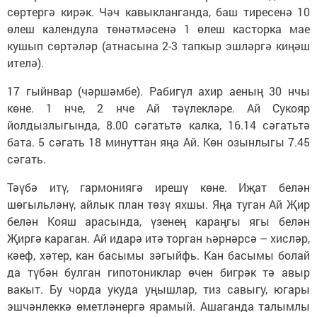
сөртергә кирәк. Чәч кавыкланганда, баш тиресенә 10
өлеш календула төнәтмәсенә 1 өлеш касторка мае
кушып сөртәләр (атнасына 2-3 тапкыр эшләргә киңәш
ителә).
17 гыйнвар (чәршәмбе). Рабигүл ахир аеның 30 нчы
көне. 1 нче, 2 нче Ай тәүлекләре. Ай Сукояр
йолдызлыгында, 8.00 сәгатьтә калка, 16.14 сәгатьтә
бата. 5 сәгать 18 минуттан яңа Ай. Көн озынлыгы 7.45
сәгать.
Тәүбә итү, гармониягә ирешү көне. Иҗат белән
шөгыльләнү, айлык план төзү яхшы. Яңа туган Ай Җир
белән Кояш арасында, үзенең караңгы ягы белән
Җиргә караган. Ай идарә итә торган һәрнәрсә – хисләр,
кәеф, хәтер, кан басымы зәгыйфь. Кан басымы болай
да түбән булган гипотониклар өчен бигрәк тә авыр
вакыт. Бу чорда укуда уңышлар, тиз савыгу, югары
эшчәнлеккә өметләнергә ярамый. Ашаганда талымлы