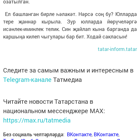
озатылган.
Ел башланган бирле һәлакәт. Нәрсә соң бу? Юлларда
тере җаннар кырыла. Зур юлларда йөрүчеләргә
исәнлек-иминлек телик. Син җайлап кына барганда да
каршыңа килеп чыгулары бар бит. Ходай сакласын!
tatar-inform.tatar
Следите за самым важным и интересным в
Telegram-канале
Татмедиа
Читайте новости Татарстана в
национальном мессенджере MАХ:
https://max.ru/tatmedia
Без социаль челтәрләрдә
:
ВКонтакте
,
ВКонтакте
,