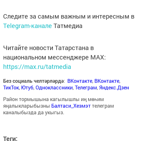
Следите за самым важным и интересным в
Telegram-канале
Татмедиа
Читайте новости Татарстана в
национальном мессенджере MАХ:
https://max.ru/tatmedia
Без социаль челтәрләрдә
:
ВКонтакте
,
ВКонтакте
,
ТикТок
,
Ютуб
,
Одноклассники
,
Телеграм
,
Яндекс.Дзен
Район тормышына кагылышлы иң мөһим
яңалыкларыбызны
Балтаси_Хезмэт
телеграм
каналыбызда да укыгыз.
Теги: