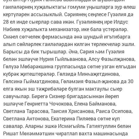
гаиләләрнең хуҗалыктагы гомуми уңышларга зур өлеш
кертүләрен ассызыклый. Сәриянең сеңлесе Гүзәлия дә
28 ел инде сыерлар сава икән. Гүзәлиянең ире Илдус
Нәбиев хуҗалыкта механизатор, ике бала үстерәләр.
Смәел сөтчелек фермасында әнә шундый игътибарга
алып сөйләрлек гаиләләрдән килгән терлекчеләр эшли.
Барысы да бик тырышлар. Әнә, Сәрия һәм Гүзәлия
белән эшләүче Нурия Гыйльванова, Алсу Фазылҗанова,
Гөлүзә Мөбарәкшина группасында сөтне узган елгыдан
күбрәк җитештерәләр. Гөлзидә Минһаҗетдинова,
Гөлсинә Гыйматдинова, Гөләмзия Фазыл-җанова да 30
елга якын эш тәҗрибәләре булган мактаулы сыер
савучылар. Бирегә Сизнер бригадасыннан йөреп
эшләүче Генриетта Чочокова, Елена Байманова,
Светлана Тарасова, Таисия Хрисанова, Раиса Осипова,
Светлана Антонова, Екатерина Пиляева сөтне күп
савалар. Аларны эшкә Исмәгыйль Гатиятуллин белән
Ришат Мөхәммәтшин чиратлап вахта машинасында