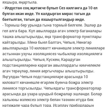
яхшыра, яңартыла.
- Илдустан соң җитәкче булып Сез килгәнгә дә 10 ел
булган икән инде. Ул калдырган мирас тагын да
баетылган, тагын да яхшыртылгандыр инде.
- Тормыш бер урында гына тормый билгеле. Эшләр дә
гел алга бара. Күп авылларда агач электр баганалары
ташка алыштырылды, яңа трансформатор пунктлары
кайтарылды. Менә быел Балтач, Чепыя, Нөнәгәр
авылларында 10 киловатт көчәнешле электр линияләре
астыннан узучы изоляциясез чыбыклар изоляциялегә
алыштырылды. Чепыя, Кускем, Карадуган
подстанцияләренә караган авыллардагы кимчелекле
агач терәүләр, линия аергычлары алыштырылды.
Яңгулдан Чепыя подстанцияләре арасында 10
киловатт көчәнешле егәрлек буенча боҗра электр
линиясе торгызылды. Чепыядагы трансформаторлар
арасында да үзара шундый боҗралар эшләнде. Болар
халыкны өзлексез электр белән тәэмин итүдә бик
нәтиҗәле чара булып тора. Исәпләү приборларын