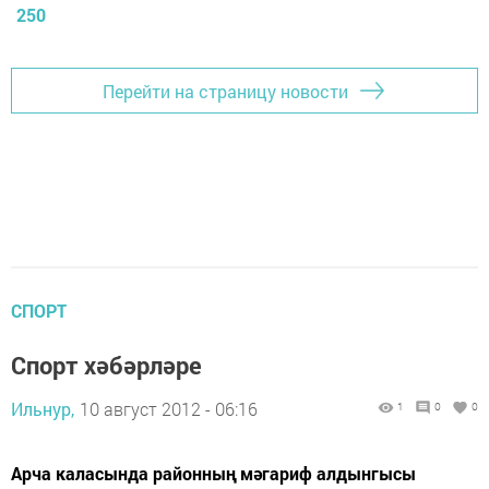
250
Перейти на страницу новости
СПОРТ
Спорт хәбәрләре
Ильнур,
10 август 2012 - 06:16
1
0
0
Арча каласында районның мәгариф алдынгысы