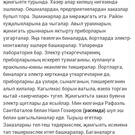
җәмгыяте турында. Хәзер алар килешү нигезендә
эшлиләр. Оешмалардан, предприятиеләрдән заказлар
булып тора. Эшмәкәрләр дә мөрәҗәгать итә. Район
хуҗалыкларына да чыгалар. Авыл урамнарын,
җәмәгать урыннарын яктырту приборларын
үзгәртәләр. Яңа төзелгән биналарда, йортларда электр-
монтажлау эшләре башкаралар. Үзләрендә
лаборатория бар. Электр үткәргечләренең,
приборларының искереп тузмаганмы, куллануга
яраклымы-юкмы икәнлеген тикшерәләр. Йортларга,
биналарга электр керткәндә үткәргечләрне дә,
приборларны да үзләре, сыналганын, тикшерелгәнен
алып киләләр. Кагылмас борын ватыла, өзелә торган
кытай «хәерчеләре» түгел. Җәмгыятьтә заказ буенча
электр щитлары да ясыйлар. Мин килгәндә Рафаэль
Саитбаталов белән Наил Гозәеров
(рәсемдә)
шул эш
белән шөгыльләнәләр иде. Тырыш егетләр.
Заказларны тел-теш тидермәслек, җәмгыять исеменә
тап төшермәслек итеп башкаралар. Баганаларга