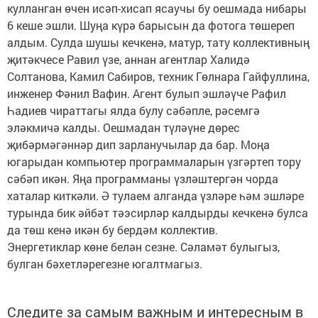
кулланган өчен исәп-хисап ясаучы бу оешмада нибары
6 кеше эшли. Шуңа күрә барысын да фотога төшереп
алдым. Сулда шушы кечкенә, матур, тату коллективның
җитәкчесе Равил үзе, аннан агентлар Халидә
Солтанова, Камил Сабиров, техник Гөлнара Гайфуллина,
инженер Фәнил Вафин. Агент булып эшләүче Рафил
Һадиев чираттагы ялда булу сәбәпле, рәсемгә
эләкмичә калды. Оешмадан түләүне дөрес
җибәрмәгәннәр дип зарланучылар да бар. Моңа
югарыдан компьютер программаларын үзгәртеп тору
сәбәп икән. Яңа программаны үзләштергән чорда
хаталар киткәли. Ә тулаем алганда үзләре һәм эшләре
турында бик әйбәт тәэсирләр калдырды кечкенә булса
да төш кенә икән бу бердәм коллектив.
Энергетиклар көне белән сезне. Сәламәт булыгыз,
булган бәхетләрегезне югалтмагыз.
Следите за самым важным и интересным в