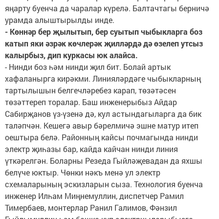
яңарту буенча да чаралар күрелә. Балтачтагы берничә
урамда алыштырылды инде.
- Көннәр бер җылытып, бер суытып чыбыкларга боз
катып яки әзрәк көчлерәк җилләрдә дә өзелеп утсыз
калырбыз, дип куркасы юк алайса.
- Нинди боз һәм нинди җил бит. Болай артык
хафаланырга кирәкми. Линияләрдәге чыбыкларның
тартылышын белгечләребез карап, төзәтәсен
төзәттереп торалар. Баш инженерыбыз Айдар
Сабирҗанов үз-үзенә дә, кул астындагыларга да бик
таләпчән. Кешегә авыр бәрелмичә эшне матур итеп
оештыра белә. Районның кайсы почмагында нинди
электр җиһазы бар, кайда кайчан нинди линия
үткәрелгән. Боларны Резеда Гыйләҗевадан да яхшы
белүче юктыр. Чөнки нәкъ менә ул электр
схемаларының эскизларын сыза. Технология буенча
инженер Илһам Миңнемуллин, диспетчер Рамил
Тимербаев, монтерлар Ранил Галимов, Фәнзил