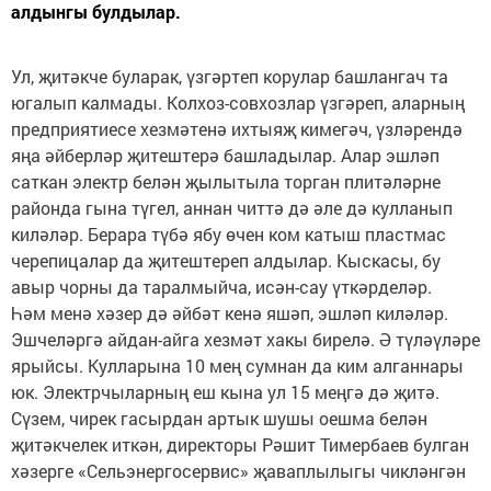
алдынгы булдылар.
Ул, җитәкче буларак, үзгәртеп корулар башлангач та
югалып калмады. Колхоз-совхозлар үзгәреп, аларның
предприятиесе хезмәтенә ихтыяҗ кимегәч, үзләрендә
яңа әйберләр җитештерә башладылар. Алар эшләп
саткан электр белән җылытыла торган плитәләрне
районда гына түгел, аннан читтә дә әле дә кулланып
киләләр. Берара түбә ябу өчен ком катыш пластмас
черепицалар да җитештереп алдылар. Кыскасы, бу
авыр чорны да таралмыйча, исән-сау үткәрделәр.
Һәм менә хәзер дә әйбәт кенә яшәп, эшләп киләләр.
Эшчеләргә айдан-айга хезмәт хакы бирелә. Ә түләүләре
ярыйсы. Кулларына 10 мең сумнан да ким алганнары
юк. Электрчыларның еш кына ул 15 меңгә дә җитә.
Сүзем, чирек гасырдан артык шушы оешма белән
җитәкчелек иткән, директоры Рәшит Тимербаев булган
хәзерге «Сельэнергосервис» җаваплылыгы чикләнгән