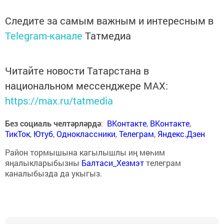
Следите за самым важным и интересным в
Telegram-канале
Татмедиа
Читайте новости Татарстана в
национальном мессенджере MАХ:
https://max.ru/tatmedia
Без социаль челтәрләрдә
:
ВКонтакте
,
ВКонтакте
,
ТикТок
,
Ютуб
,
Одноклассники
,
Телеграм
,
Яндекс.Дзен
Район тормышына кагылышлы иң мөһим
яңалыкларыбызны
Балтаси_Хезмэт
телеграм
каналыбызда да укыгыз.