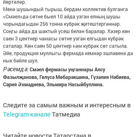
йөртәләр.
Менә шушындый тырыш, бердәм коллектив булганга
«Смәел»дә сөтне быел 10 айда узган елның шушы
чорындагыдан 256 тонна күбрәк җитештергәннәр.
Соңгы айда да шактый үсеш белән баралар. Хәзер көн
саен 3 центнер чамасы сөтне узган елгыдан күбрәк
саталар. Көн саен 50 центнер һәм күбрәк сөт сатыла.
Әйе, продукция муллыгы фермада кемнәр эшләвенә дә
нык бәйле шул.
Рәсемдә:
Смәел фермасы уңганнары Алсу
Фазылҗанова, Гөлүсә Мөбарәкшина, Гүзәлия Нәбиева,
Сәрия Әхмәдиева, Эльмира Насыйбуллина.
Следите за самым важным и интересным в
Telegram-канале
Татмедиа
Читайте новости Татарстана в