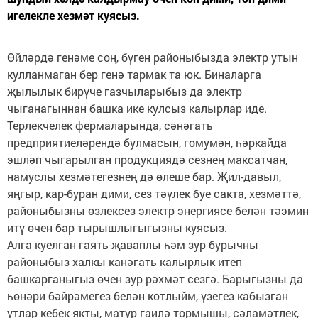
игелекле хезмәт куясыз.
Өйләрдә генәме соң, бүген районыбызда электр утын
кулланмаган бер генә тармак та юк. Биналарга
җылылык бирүче газчыларыбыз да электр
чыганагыннан башка ике кулсыз калырлар иде.
Терлекчелек фермаларында, сәнәгать
предприятиеләрендә булмасын, гомумән, һәркайда
эшләп чыгарылган продукциядә сезнең максатчан,
намуслы хезмәтегезнең дә өлеше бар. Җил-давыл,
яңгыр, кар-буран дими, сез тәүлек буе сакта, хезмәттә,
районыбызны өзлексез электр энергиясе белән тәэмин
итү өчен бар тырышлыгыгызны куясыз.
Алга куелган гаять җаваплы һәм зур бурычны
районыбыз халкы канәгать калырлык итеп
башкарганыгыз өчен зур рәхмәт сезгә. Барыгызны да
һөнәри бәйрәмегез белән котлыйм, үзегез кабызган
утлар кебек якты, матур гаилә тормышы, сәламәтлек,