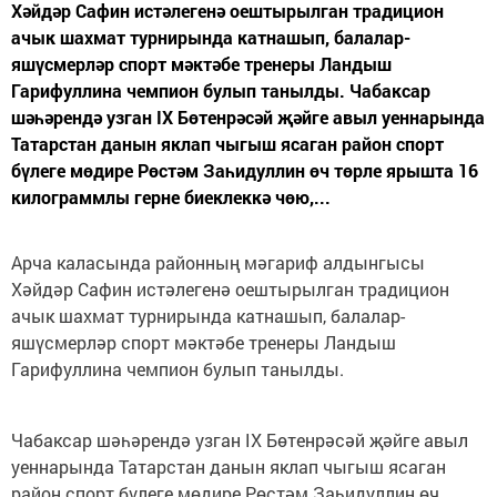
Хәйдәр Сафин истәлегенә оештырылган традицион
ачык шахмат турнирында катнашып, балалар-
яшүсмерләр спорт мәктәбе тренеры Ландыш
Гарифуллина чемпион булып танылды. Чабаксар
шәһәрендә узган IX Бөтенрәсәй җәйге авыл уеннарында
Татарстан данын яклап чыгыш ясаган район спорт
бүлеге мөдире Рөстәм Заһидуллин өч төрле ярышта 16
килограммлы герне биеклеккә чөю,...
Арча каласында районның мәгариф алдынгысы
Хәйдәр Сафин истәлегенә оештырылган традицион
ачык шахмат турнирында катнашып, балалар-
яшүсмерләр спорт мәктәбе тренеры Ландыш
Гарифуллина чемпион булып танылды.
Чабаксар шәһәрендә узган IX Бөтенрәсәй җәйге авыл
уеннарында Татарстан данын яклап чыгыш ясаган
район спорт бүлеге мөдире Рөстәм Заһидуллин өч