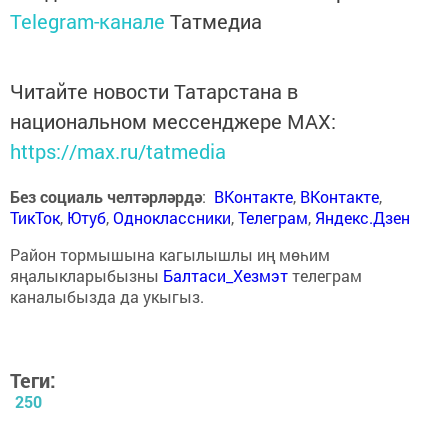
Telegram-канале
Татмедиа
Читайте новости Татарстана в
национальном мессенджере MАХ:
https://max.ru/tatmedia
Без социаль челтәрләрдә
:
ВКонтакте
,
ВКонтакте
,
ТикТок
,
Ютуб
,
Одноклассники
,
Телеграм
,
Яндекс.Дзен
Район тормышына кагылышлы иң мөһим
яңалыкларыбызны
Балтаси_Хезмэт
телеграм
каналыбызда да укыгыз.
Теги:
250