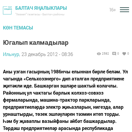
БАЛТАЧ ЯҢАЛЫКЛАРЫ
16+
"Хезмәт" газетасы - Балтач районы
КӨН ТЕМАСЫ
Югалып калмадылар
Ильнур,
23 декабрь 2012 - 08:36
2582
0
0
Аны узган гасырның 1986нчы елыннан бирле беләм. Ул
чагында «Сельхозэнерго» дип аталган предприятиене
җитәкли иде. Башкарган эшләре шактый колачлы.
Районның ул чактагы барлык колхоз-совхоз
фермаларында, машина-трактор паркларында,
предприятиеләрдә электр җиһазларын, нигездә, алар
урнаштырды, төзек эшләүләрен тәэмин итеп торды.
Һәм бу җаваплы вазыйфаны әйбәт башкардылар.
Төрдәш предприятиеләр арасында республикада