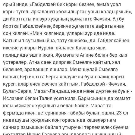
ярый инде. «Габделхәй бик коры безнең, әмма усал
коры түгел. Иркәләнеп «бозылырга» урын калдырмый»,
ди йорттагы иң зур хуҗаның җәмәгате Фәүзия. Ул бу
йортка Габделхәйнең беренче җәмәгате вафатыннан
соң килгән. «Мин килгәндә, уллары зур иде инде.
Кагылып-сугылмыйча, тату яшибез», ди. Габделхәйнең
икенче уллары Нурсил өйләнеп Казанда яши,
полициядә эшли икән. Җәмәгате Алинә белән бер кыз
үстерәләр. Атна саен диярлек Смәелгә кайтып, хәл
белешеп, аралашып яшиләр. Менә шулай Смәелгә
барып, бер йортта бергә яшәүче өч буын вәкилләрен
күреп, алар өчен сөенеп кайттым. Габделхәй - Фәүзия,
Булат-Сәрия, Марат-Ландыш, инде менә дүртенче буын -
Исламия белән Талия үсеп килә. Барысының да хезмәт
юлы «Смәел» хуҗалыгы белән бәйле. Марат та
фермада икән, ветеринария табибы булып эшли. 23 ел
инде шушы хуҗалык конторасында кешеләр һәм
саннар язмышын бәйләп утыручы терлекчелек буенча
бухгалтер Нурия Галиева авыллардагы шушындый