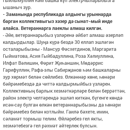
Гыйлымуллин һәм башка күп электрчыларыбызга
ышаныч зур.
- Заманында республикада алдынгы урыннарда
барган коллективыгыз хәзер дә сынат¬мый инде
алайса. Ветераннарга лаеклы алмаш килгән.
- Әйе, ветераннарыбыз үзләренә әйбәт алмаш әзерләп
калдырдылар. Шуңа күрә бездә 30 еллап эшләгән
осталарыбызны - Мансур Фәсхетдинов, Маргарита
Гыйматова, Асия Гыйбадуллина, Роза Хәлиуллина,
Илфат Вәлишин, Фәрит Җиһаншин, Мөдәррис
Гарифуллин, Рафа-элы Сабирҗанов һәм башкаларны
зур хөрмәт белән сөйлибез. Өлкәннәр көне, һөнәри
бәйрәмебездә дә читтә калдырмыйбыз үзләрен.
Коллективның барлык хезмәткәрләре белән беррәттән,
район электр челтәрендә эшләп киткән, бүгенге көндә
исән-сау булган өлкән ветераннарыбызны да һөнәри
бәйрәмебез белән котлыйм. Гаилә бәхете, имин,
сәламәт тормыш телим. Өйләребез гел якты,
хезмәтебезгә гел рәхмәт әйтерлек булсын.