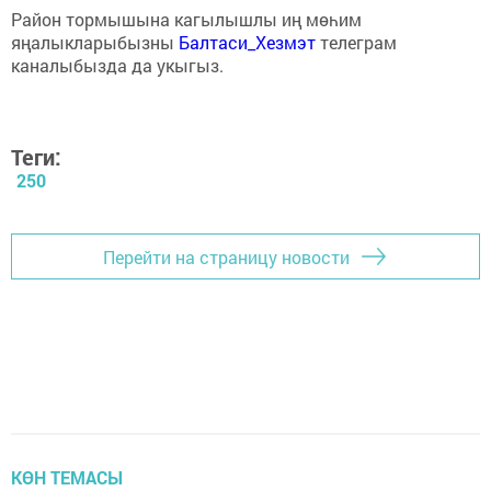
Район тормышына кагылышлы иң мөһим
яңалыкларыбызны
Балтаси_Хезмэт
телеграм
каналыбызда да укыгыз.
Теги:
250
Перейти на страницу новости
КӨН ТЕМАСЫ