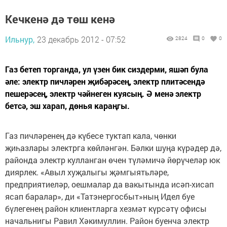
Кечкенә дә төш кенә
Ильнур,
23 декабрь 2012 - 07:52
2824
0
0
Газ бетеп торганда, ул үзен бик сиздерми, яшәп була
әле: электр пичләрен җибәрәсең, электр плитәсендә
пешерәсең, электр чәйнеген куясың. Ә менә электр
бетсә, эш харап, дөнья караңгы.
Газ пичләренең дә күбесе туктап кала, чөнки
җиһазлары электрга көйләнгән. Бәлки шуңа күрәдер дә,
районда электр кулланган өчен түләмичә йөрүчеләр юк
диярлек. «Авыл хуҗалыгы җәмгыятьләре,
предприятиеләр, оешмалар да вакытында исәп-хисап
ясап баралар», ди «Татэнергосбыт»ның Идел буе
бүлегенең район клиентларга хезмәт күрсәтү офисы
начальнигы Равил Хәкимуллин. Район буенча электр