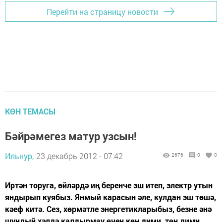
Перейти на страницу новости
КӨН ТЕМАСЫ
Бәйрәмегез матур узсын!
Ильнур,
23 декабрь 2012 - 07:42
2676
0
0
Иртән торуга, өйләрдә иң беренче эш итеп, электр утын
яндырып куябыз. Янмый карасын әле, кулдан эш төшә,
кәеф китә. Сез, хөрмәтле энергетикларыбыз, безне әнә
шундый хәлдә калдырмау өчен көн дими, төн дими