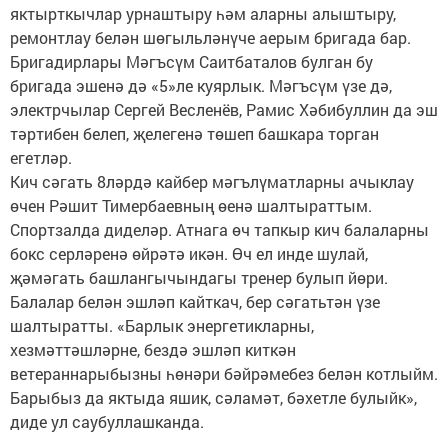
яктырткычлар урнаштыру һәм аларны алыштыру,
ремонтлау белән шөгыльләнүче аерым бригада бар.
Бригадирлары Мәгъсүм Саитбаталов булган бу
бригада эшенә дә «5»ле куярлык. Мәгъсүм үзе дә,
электрчылар Сергей Весленёв, Рамис Хәбибуллин да эш
тәртибен белеп, җелегенә төшеп башкара торган
егетләр.
Кич сәгать 8ләрдә кайбер мәгълүматларны ачыклау
өчен Рәшит Тимербаевның өенә шалтыраттым.
Спортзалда диделәр. Атнага өч тапкыр кич балаларны
бокс серләренә өйрәтә икән. Өч ел инде шулай,
җәмәгать башлангычындагы тренер булып йөри.
Балалар белән эшләп кайткач, бер сәгатьтән үзе
шалтыратты. «Барлык энергетикларны,
хезмәттәшләрне, бездә эшләп киткән
ветераннарыбызны һөнәри бәйрәмебез белән котлыйм.
Барыбыз да яктыда яшик, сәламәт, бәхетле булыйк»,
диде ул саубуллашканда.