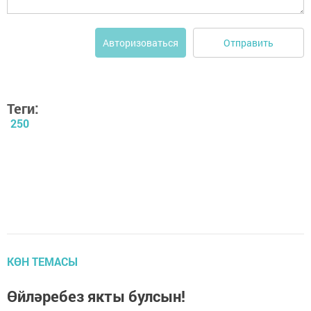
Отправить
Авторизоваться
Теги:
250
КӨН ТЕМАСЫ
Өйләребез якты булсын!