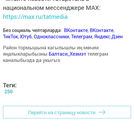
национальном мессенджере MАХ:
https://max.ru/tatmedia
Без социаль челтәрләрдә
:
ВКонтакте
,
ВКонтакте
,
ТикТок
,
Ютуб
,
Одноклассники
,
Телеграм
,
Яндекс.Дзен
Район тормышына кагылышлы иң мөһим
яңалыкларыбызны
Балтаси_Хезмэт
телеграм
каналыбызда да укыгыз.
Теги:
250
Перейти на страницу новости