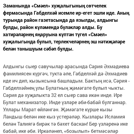
Заманында «Смәел» хуҗалыгының сөтчелек
фермасында Габделхәй исемле ир-егет эшли иде. Аның
турында район газетасында да язылды, алдынгы
булды, район күләмендә бүләкләр алды. Бу
хатирәләрнең яңаруына күптән түгел «Смәел»
хуҗалыгында булып, терлекчеләрнең эш нәтиҗәләре
белән танышуым сәбәп булды.
Алдынгы сыер савучылар арасында Сәрия Әхмәдиева
фамилиясен күргәч, тукта әле, Габделхәй дә Әхмәдиев
иде ич дип, кызыксына башладым. Бактың исә, Сәрия -
Габделхәйнең улы Булатның җәмәгате булып чыкты.
Сәрия дә хуҗалыкта 32 ел сыер сава икән инде. Ире
Булат механизатор. Инде үзләре әби-бабай булганнар.
Уллары Марат өйләнгән. Җәмәгате күрше кызы
Ландыш белән ике кыз үстерәләр. Кызлары Исламия
белән Талиягә бирәк тә бәхет баскан! Бер үзләренә ике
бабай, ике әби. Иркәләнеп, «бозылып» бетмәсәләр