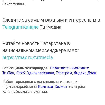
бәхет телим.
Следите за самым важным и интересным в
Telegram-канале
Татмедиа
Читайте новости Татарстана в
национальном мессенджере MАХ:
https://max.ru/tatmedia
Без социаль челтәрләрдә
:
ВКонтакте
,
ВКонтакте
,
ТикТок
,
Ютуб
,
Одноклассники
,
Телеграм
,
Яндекс.Дзен
Район тормышына кагылышлы иң мөһим
яңалыкларыбызны
Балтаси_Хезмэт
телеграм
каналыбызда да укыгыз.