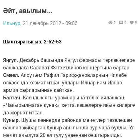
Әйт, авылым...
Ильнур,
21 декабрь 2012 - 09:06
0
0
0
Шалтыратыгыз: 2-62-53
Яңгул.
Декабрь башында Яңгул фермасы терлекчеләре
башкалага Салават Фәтхетдинов концертына барган.
Смәел.
Алсу һәм Рафил Гарифҗановларның Чиләбе
өлкәсендә хезмәт иткән уллары Илнар һәм Илназ
армия сафларыннан кайткан.
Балтач.
Каенлык ягы урамнарына төлке ияләшкән.
«Чакырылмаган кунак», хәтта, кешеләргә якын килергә
дә җөрьәт иткән.
Куныр.
Шушы көннәрдә районда мәчетләр төзелешен
башлап җибәргән Куныр авылында зур чара булды. Ул
мәчет ачылуга 20 ел тулу уңаеннан оештырылды.