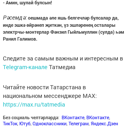
- Амин, шулай булсын!
Рәсемдә:
оешмада әле яшь белгечләр булсалар да,
инде эшкә өйрәнеп җиткән, үз эшләренең осталары
электрчы-монтерлар Фәнзил Гыйльмуллин (сулда) һәм
Ранил Галимов.
Следите за самым важным и интересным в
Telegram-канале
Татмедиа
Читайте новости Татарстана в
национальном мессенджере MАХ:
https://max.ru/tatmedia
Без социаль челтәрләрдә
:
ВКонтакте
,
ВКонтакте
,
ТикТок
,
Ютуб
,
Одноклассники
,
Телеграм
,
Яндекс.Дзен