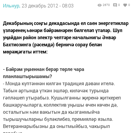
Ильнур,
23 декабрь 2012 - 08:03
2670
0
0
Декабрының соңгы декадасында ел саен энергетиклар
үзләренең һөнәри бәйрәмнәрен билгеләп үтәләр. Шул
уңайдан район электр челтәре началынигы Әнвәр
Бахтиозинга (рәсемдә) берничә сорау белән
мөрәҗәгаты иттем:
- Бәйрәм уңаеннан берәр төрле чара
планлаштырышамы?
- Монда күптәннән килгән традиция дәвам ителә.
Табын артында үткән эшләр, киләчәк турында
гәпләшеп утырабыз. Кушылганны җиренә җиткереп
башкаручыларга, коллектив уңышы өчен көчен дә,
осталыгын һәм вакытын да кызганмыйча
тырышучыларны бүләклибез, премияләр языла.
Ветераннарыбызны да онытмыйбыз, чакырып