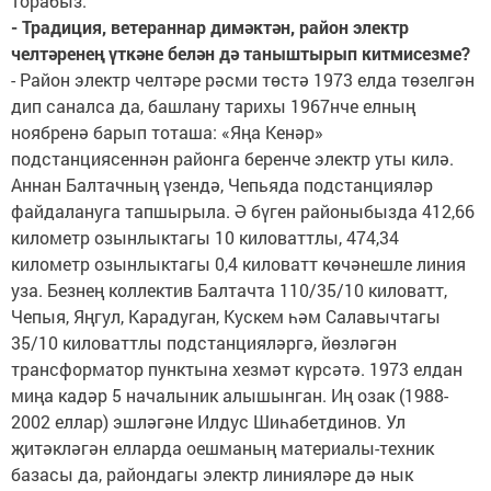
торабыз.
- Традиция, ветераннар димәктән, район электр
челтәренең үткәне белән дә таныштырып китмисезме?
- Район электр челтәре рәсми төстә 1973 елда төзелгән
дип саналса да, башлану тарихы 1967нче елның
ноябренә барып тоташа: «Яңа Кенәр»
подстанциясеннән районга беренче электр уты килә.
Аннан Балтачның үзендә, Чепьяда подстанцияләр
файдалануга тапшырыла. Ә бүген районыбызда 412,66
километр озынлыктагы 10 киловаттлы, 474,34
километр озынлыктагы 0,4 киловатт көчәнешле линия
уза. Безнең коллектив Балтачта 110/35/10 киловатт,
Чепыя, Яңгул, Карадуган, Кускем һәм Салавычтагы
35/10 киловаттлы подстанцияләргә, йөзләгән
трансформатор пунктына хезмәт күрсәтә. 1973 елдан
миңа кадәр 5 началыник алышынган. Иң озак (1988-
2002 еллар) эшләгәне Илдус Шиһабетдинов. Ул
җитәкләгән елларда оешманың материалы-техник
базасы да, райондагы электр линияләре дә нык