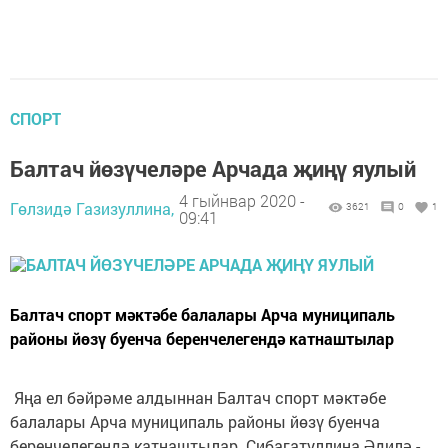
СПОРТ
Балтач йөзүчеләре Арчада җиңү яулый
4 гыйнвар 2020 -
Гөлзидә Газизуллина,
3621
0
1
09:41
Балтач спорт мәктәбе балалары Арча муниципаль
районы йөзү буенча беренчелегендә катнаштылар
Яңа ел бәйрәме алдыннан Балтач спорт мәктәбе
балалары Арча муниципаль районы йөзү буенча
беренчелегендә катнаштылар. Сибагатуллина Әдилә -