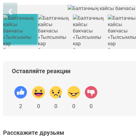
❮
Оставляйте реакции
2
0
0
0
0
Расскажите друзьям