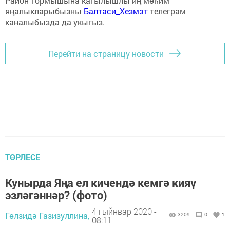
Район тормышына кагылышлы иң мөһим
яңалыкларыбызны
Балтаси_Хезмэт
телеграм
каналыбызда да укыгыз.
Перейти на страницу новости
ТӨРЛЕСЕ
Кунырда Яңа ел кичендә кемгә кияү
эзләгәннәр? (фото)
4 гыйнвар 2020 -
Гөлзидә Газизуллина,
3209
0
1
08:11