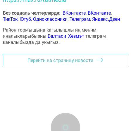
Без социаль челтәрләрдә
:
ВКонтакте
,
ВКонтакте
,
ТикТок
,
Ютуб
,
Одноклассники
,
Телеграм
,
Яндекс.Дзен
Район тормышына кагылышлы иң мөһим
яңалыкларыбызны
Балтаси_Хезмэт
телеграм
каналыбызда да укыгыз.
Перейти на страницу новости