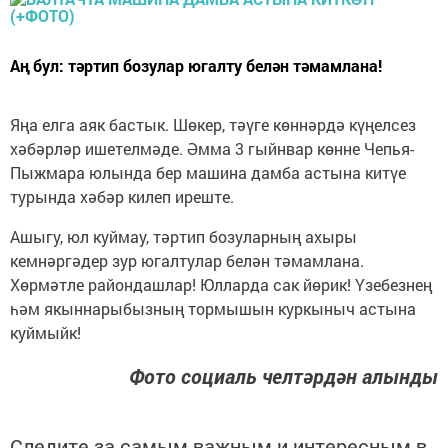
Аң бул: тәртип бозулар югалту белән тәмамлана!
Яңа елга аяк бастык. Шөкер, тәүге көннәрдә күңелсез
хәбәрләр ишетелмәде. Әмма 3 гыйнвар көнне Чепья-
Пыжмара юлында бер машина дамба астына китүе
турында хәбәр килеп иреште.
Ашыгу, юл куймау, тәртип бозуларның ахыры
кемнәргәдер зур югалтулар белән тәмамлана.
Хөрмәтле райондашлар! Юлларда сак йөрик! Үзебезнең
һәм якыннарыбызның тормышын куркыныч астына
куймыйк!
Фото социаль челтәрдән алынды
Следите за самым важным и интересным в