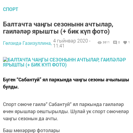
СПОРТ
Балтачта чаңгы сезонынн ачтылар,
гаиләләр ярышты (+ бик күп фото)
4 гыйнвар 2020 -
Гөлзидә Газизуллина,
3611
0
1
11:41
Бүген “Сабантуй” ял паркында чаңгы сезоны ачылышы
булды.
Спорт сөюче гаилә” Сабантуй” ял паркында гаиләләр
өчен ярышлар оештырылды. Шулай ук спорт сөючеләр
чаңгы сезонын да ачты.
Баш мөхәррир фотолары