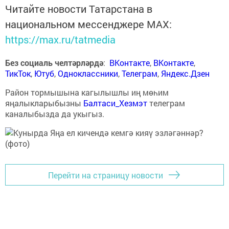
Читайте новости Татарстана в
национальном мессенджере MАХ:
https://max.ru/tatmedia
Без социаль челтәрләрдә
:
ВКонтакте
,
ВКонтакте
,
ТикТок
,
Ютуб
,
Одноклассники
,
Телеграм
,
Яндекс.Дзен
Район тормышына кагылышлы иң мөһим
яңалыкларыбызны
Балтаси_Хезмэт
телеграм
каналыбызда да укыгыз.
Перейти на страницу новости