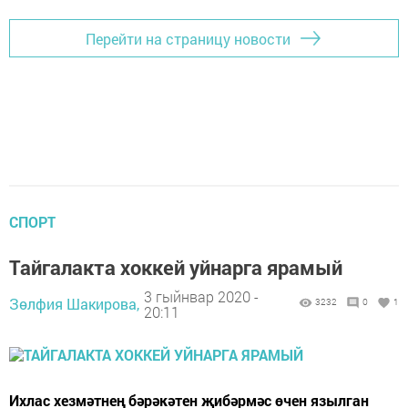
Перейти на страницу новости
СПОРТ
Тайгалакта хоккей уйнарга ярамый
3 гыйнвар 2020 -
Зөлфия Шакирова,
3232
0
1
20:11
Ихлас хезмәтнең бәрәкәтен җибәрмәс өчен язылган