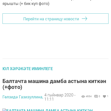
Перейти на страницу новости
ЮЛ ХӘРӘКӘТЕ ИМИНЛЕГЕ
Балтачта машина дамба астына киткән
(+фото)
4 гыйнвар 2020 -
Гөлзидә Газизуллина,
4634
0
1
11:11