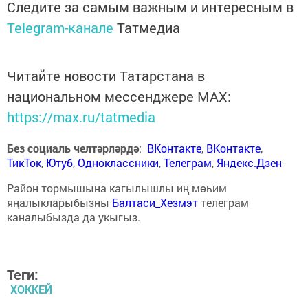
Следите за самым важным и интересным в
Telegram-канале
Татмедиа
Читайте новости Татарстана в
национальном мессенджере MАХ:
https://max.ru/tatmedia
Без социаль челтәрләрдә
:
ВКонтакте
,
ВКонтакте
,
ТикТок
,
Ютуб
,
Одноклассники
,
Телеграм
,
Яндекс.Дзен
Район тормышына кагылышлы иң мөһим
яңалыкларыбызны
Балтаси_Хезмэт
телеграм
каналыбызда да укыгыз.
Теги:
ХОККЕЙ