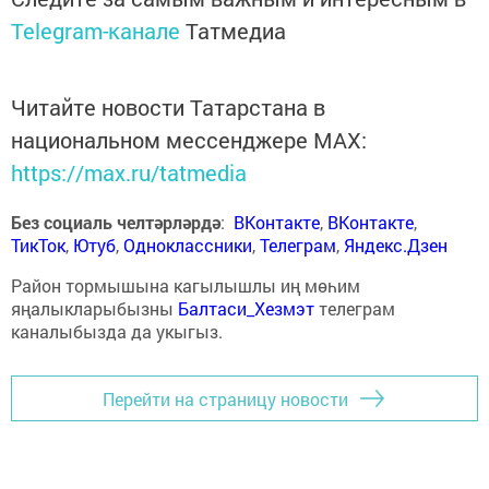
Telegram-канале
Татмедиа
Читайте новости Татарстана в
национальном мессенджере MАХ:
https://max.ru/tatmedia
Без социаль челтәрләрдә
:
ВКонтакте
,
ВКонтакте
,
ТикТок
,
Ютуб
,
Одноклассники
,
Телеграм
,
Яндекс.Дзен
Район тормышына кагылышлы иң мөһим
яңалыкларыбызны
Балтаси_Хезмэт
телеграм
каналыбызда да укыгыз.
Перейти на страницу новости