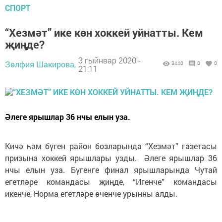
СПОРТ
“Хезмәт” ике көн хоккей уйнатты. Кем
җиңде?
3 гыйнвар 2020 -
Зөлфия Шакирова,
3440
0
0
21:11
Әлеге ярышлар 36 нчы елын уза.
Кичә һәм бүген район бозларында “Хезмәт” газетасы
призына хоккей ярышлары узды. Әлеге ярышлар 36
нчы елын уза. Бүгенге финал ярышларында Чутай
егетләре командасы җиңде, “Игенче” командасы
икенче, Норма егетләре өченче урынны алды.