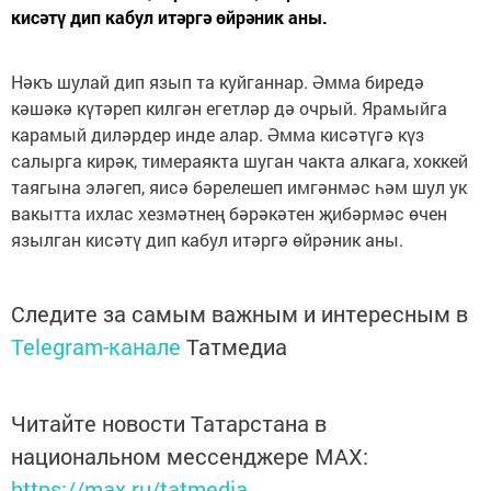
кисәтү дип кабул итәргә өйрәник аны.
Нәкъ шулай дип язып та куйганнар. Әмма биредә
кәшәкә күтәреп килгән егетләр дә очрый. Ярамыйга
карамый диләрдер инде алар. Әмма кисәтүгә күз
салырга кирәк, тимераякта шуган чакта алкага, хоккей
таягына эләгеп, яисә бәрелешеп имгәнмәс һәм шул ук
вакытта ихлас хезмәтнең бәрәкәтен җибәрмәс өчен
язылган кисәтү дип кабул итәргә өйрәник аны.
Следите за самым важным и интересным в
Telegram-канале
Татмедиа
Читайте новости Татарстана в
национальном мессенджере MАХ:
https://max.ru/tatmedia