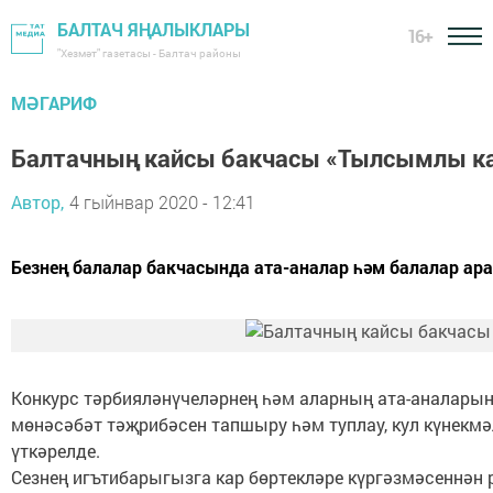
БАЛТАЧ ЯҢАЛЫКЛАРЫ
16+
"Хезмәт" газетасы - Балтач районы
МӘГАРИФ
Балтачның кайсы бакчасы «Тылсымлы кар
Автор,
4 гыйнвар 2020 - 12:41
Безнең балалар бакчасында ата-аналар һәм балалар ар
Конкурс тәрбияләнүчеләрнең һәм аларның ата-аналарын
мөнәсәбәт тәҗрибәсен тапшыру һәм туплау, кул күнекм
үткәрелде.
Сезнең игътибарыгызга кар бөртекләре күргәзмәсеннән 