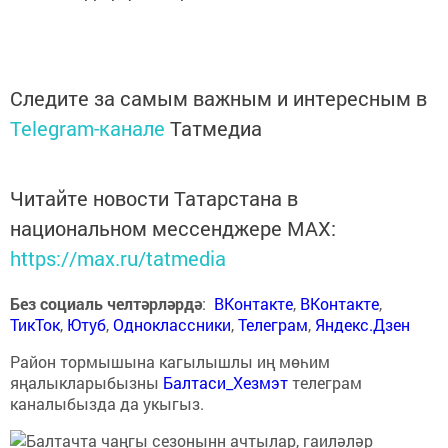
Следите за самым важным и интересным в
Telegram-канале
Татмедиа
Читайте новости Татарстана в
национальном мессенджере MАХ:
https://max.ru/tatmedia
Без социаль челтәрләрдә
:
ВКонтакте
,
ВКонтакте
,
ТикТок
,
Ютуб
,
Одноклассники
,
Телеграм
,
Яндекс.Дзен
Район тормышына кагылышлы иң мөһим
яңалыкларыбызны
Балтаси_Хезмэт
телеграм
каналыбызда да укыгыз.