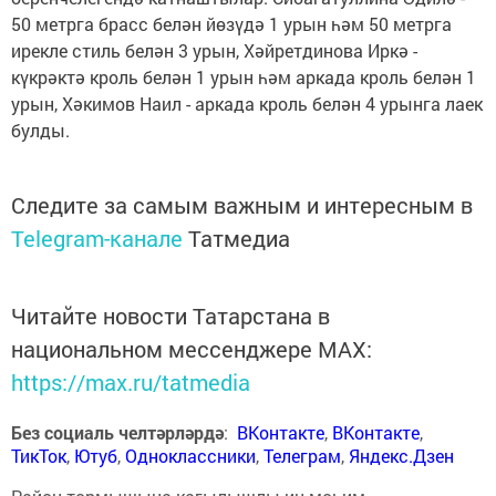
50 метрга брасс белән йөзүдә 1 урын һәм 50 метрга
ирекле стиль белән 3 урын, Хәйретдинова Иркә -
күкрәктә кроль белән 1 урын һәм аркада кроль белән 1
урын, Хәкимов Наил - аркада кроль белән 4 урынга лаек
булды.
Следите за самым важным и интересным в
Telegram-канале
Татмедиа
Читайте новости Татарстана в
национальном мессенджере MАХ:
https://max.ru/tatmedia
Без социаль челтәрләрдә
:
ВКонтакте
,
ВКонтакте
,
ТикТок
,
Ютуб
,
Одноклассники
,
Телеграм
,
Яндекс.Дзен