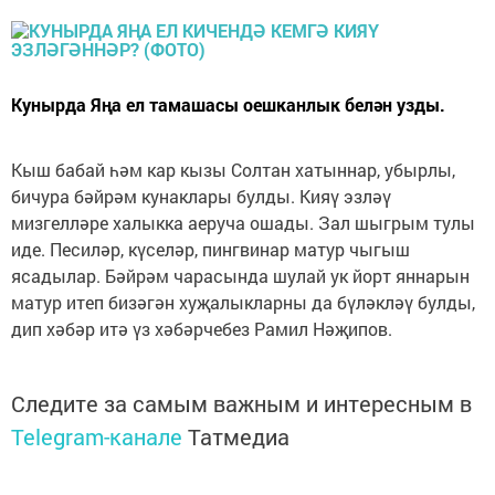
Кунырда Яңа ел тамашасы оешканлык белән узды.
Кыш бабай һәм кар кызы Солтан хатыннар, убырлы,
бичура бәйрәм кунаклары булды. Кияү эзләү
мизгелләре халыкка аеруча ошады. Зал шыгрым тулы
иде. Песиләр, күселәр, пингвинар матур чыгыш
ясадылар. Бәйрәм чарасында шулай ук йорт яннарын
матур итеп бизәгән хуҗалыкларны да бүләкләү булды,
дип хәбәр итә үз хәбәрчебез Рамил Нәҗипов.
Следите за самым важным и интересным в
Telegram-канале
Татмедиа