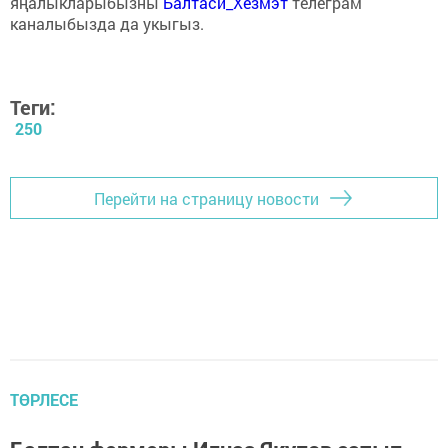
яңалыкларыбызны
Балтаси_Хезмэт
телеграм
каналыбызда да укыгыз.
Теги:
250
Перейти на страницу новости
ТӨРЛЕСЕ