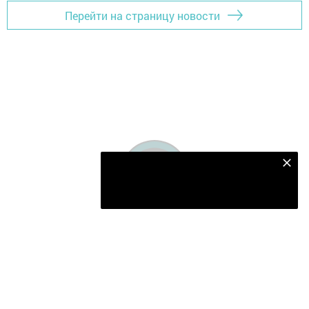
Перейти на страницу новости
Безнең Яндекс Дзен каналына языл
Подписаться
Главная