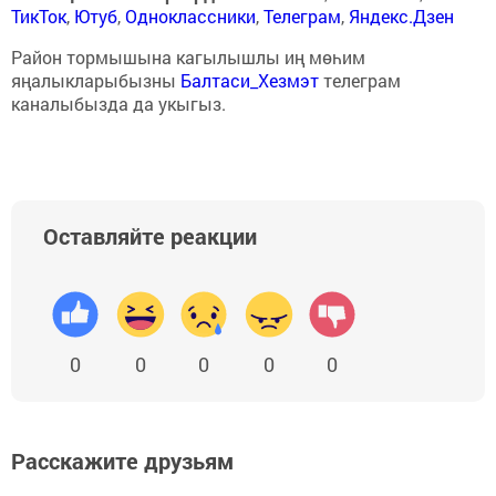
ТикТок
,
Ютуб
,
Одноклассники
,
Телеграм
,
Яндекс.Дзен
Район тормышына кагылышлы иң мөһим
яңалыкларыбызны
Балтаси_Хезмэт
телеграм
каналыбызда да укыгыз.
Оставляйте реакции
0
0
0
0
0
Расскажите друзьям