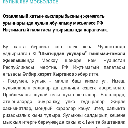
Озакламый хатын-кызларыбызның җәмәгать
урыннарында яулык ябу-япмау мәсьәләсе РФ
Иҗтимагый палатасы утырышында каралачак.
Бу хакта берничә көн элек кенә Чуашстанда
уздырылган XI
"Шыгырдан укулары" гыйльми-гамәли
җыелышы
нда Мәскәү шәһәре һәм Чуашстан
Республикасы мөфтие, РФ Иҗтимагый палатасы
әгъзасы
Әлбир хәзрәт Кырганов
хәбәр итте.
- Гомумән, яулык - милли баш киеме ул. Имеш,
яулыкларын салалар да дөньяви кешегә әвереләләр.
Проблеманы шулай эчкә куып кертәләр. Балаларда,
әти-әниләрдә ачу-рәнҗү, үпкә тудыралар. Җирле
хакимиятләр, мондый карарлар кабул итеп, халыкта
ризасызлык кына тудыра. Яулыкны салдырып, кешене
мыскыл итәргә берәүнең дә хакы юк. Һич тә баштанаяк