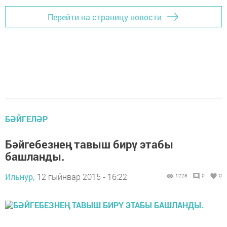
Перейти на страницу новости
БӘЙГЕЛӘР
Бәйгебезнең тавыш бирү этабы
башланды.
Ильнур,
12 гыйнвар 2015 - 16:22
1228
0
0