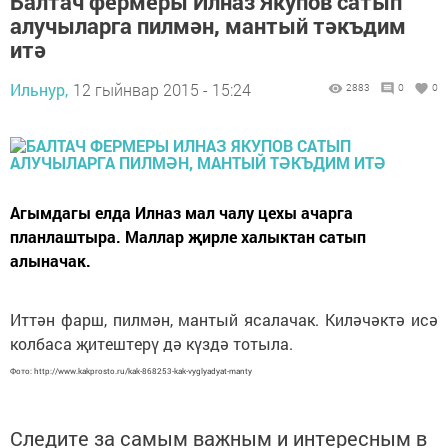
Балтач фермеры Илназ Якупов сатып
алучыларга пилмән, мантый тәкъдим
итә
Ильнур,
12 гыйнвар 2015 - 15:24
2883
0
0
Агымдагы елда Илназ мал чалу цехы ачарга
планлаштыра. Маллар җирле халыктан сатып
алыначак.
Иттән фарш, пилмән, мантый ясалачак. Киләчәктә исә
колбаса җитештерү дә күздә тотыла.
Фото: http://www.kakprosto.ru/kak-868253-kak-vyglyadyat-manty
Следите за самым важным и интересным в