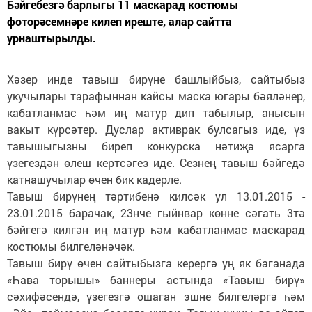
Бәйгебезгә барлыгы 11 маскарад костюмы
фоторәсемнәре килеп иреште, алар сайтта
урнаштырылды.
Хәзер инде тавыш бирүне башлыйбыз, сайтыбыз
укучылары тарафыннан кайсы маска югары бәяләнер,
кабатланмас һәм иң матур дип табылыр, анысын
вакыт күрсәтер. Дуслар активрак булсагыз иде, үз
тавышыгызны биреп конкурска нәтиҗә ясарга
үзегездән өлеш кертсәгез иде. Сезнең тавыш бәйгедә
катнашучылар өчен бик кадерле.
Тавыш бирүнең тәртибенә килсәк ул 13.01.2015 -
23.01.2015 барачак, 23нче гыйнвар көнне сәгать 3тә
бәйгегә килгән иң матур һәм кабатланмас маскарад
костюмы билгеләнәчәк.
Тавыш бирү өчен сайтыбызга керергә уң як баганада
«Һава торышы» баннеры астында «Тавыш бирү»
сәхифәсендә, үзегезгә ошаган эшне билгеләргә һәм