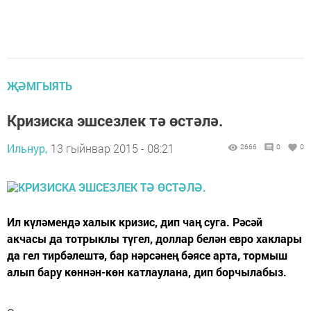
ҖӘМГЫЯТЬ
Кризиска эшсезлек тә өстәлә.
Ильнур,
13 гыйнвар 2015 - 08:21
2666
0
0
Ил күләмендә халык кризис, дип чаң суга. Рәсәй
акчасы да тотрыклы түгел, доллар белән евро хаклары
да гел тирбәлештә, бар нәрсәнең бәясе арта, тормыш
алып бару көннән-көн катлаулана, дип борчылабыз.