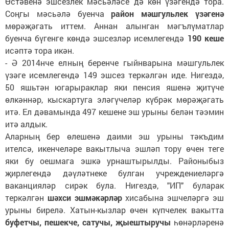
Өстәвенә эшсезлек мәсьәләсе дә көн үзәгендә тора.
Соңгы мәсьәлә буенча
район мәшгульлек үзәгенә
мөрәҗәгать иттем. Аннан алынган мәгълүматлар
буенча бүгенге көндә эшсезләр исемлегендә
190 кеше
исәптә тора икән.
- Ә 2014нче елның беренче гыйнварына мәшгульлек
үзәге исемлегендә 149 эшсез теркәлгән иде. Нигездә,
50 яшьтән югарыраклар яки пенсия яшенә җитүче
өлкәннәр, кыскартуга эләгүчеләр күбрәк мөрәҗәгать
итә. Ел дәвамында 497 кешене эш урыны белән тәэмин
итә алдык.
Аларның бер өлешенә даими эш урыны тәкъдим
ителсә, икенчеләре вакытлыча эшләп тору өчен теге
яки бу оешмага эшкә урнаштырылды. Районыбыз
җирлегендә дәүләтнеке булган учреждениеләргә
ваканцияләр сирәк була. Нигездә, "ИП" буларак
теркәлгән
шәхси эшмәкәрләр
хисабына эшчеләргә эш
урыны бирелә. Хатын-кызлар өчен күпчелек вакытта
буфетчы, пешекче, сатучы, җыештыручы
һөнәрләренә