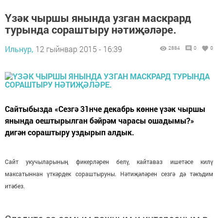
Үзәк чыршы янында узган маскрард
турында сораштыру нәтиҗәләре.
Ильнур,
12 гыйнвар 2015 - 16:39
2884
0
0
Сайтыбызда «Сезгә 31нче декабрь көнне үзәк чыршы
янында оештырылган бәйрәм чарасы ошадымы?»
дигән сораштыру уздырып алдык.
Сайт укучыларының фикерләрен белү, кайтаваз ишетәсе килү
максатыннан үткәрдек сораштыруны. Нәтиҗәләрен сезгә дә тәкъдим
итәбез.