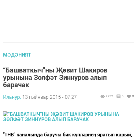
МӘДӘНИЯТ
“Башваткыч”ны Җәвит Шакиров
урынына Зөлфәт Зиннуров алып
барачак
Ильнур,
13 гыйнвар 2015 - 07:27
2732
0
0
"ТНВ" каналында баручы бик күпләрнең яратып карый,