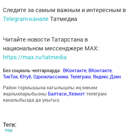
Следите за самым важным и интересным в
Telegram-канале
Татмедиа
Читайте новости Татарстана в
национальном мессенджере MАХ:
https://max.ru/tatmedia
Без социаль челтәрләрдә
:
ВКонтакте
,
ВКонтакте
,
ТикТок
,
Ютуб
,
Одноклассники
,
Телеграм
,
Яндекс.Дзен
Район тормышына кагылышлы иң мөһим
яңалыкларыбызны
Балтаси_Хезмэт
телеграм
каналыбызда да укыгыз.
Теги:
250