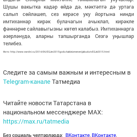
Шушы вакытка кадәр өйдә дә, мәктәптә дә уртага
салып сөйләшеп, сез керәсе уку йортына нинди
имтиханнар кирәк булачагын ачыклап, кирәкле
фәннәрне сайлавыгызны көтеп калабыз. Имтиханнарга
әзерләнүдә, аларны тапшырганда Сезгә уңышлар
телибез.
Фото: http://www.vse-dni.ru/2014/06/EGJev2015godu-kakieizmenenijabudutvEGJe2015.html
Следите за самым важным и интересным в
Telegram-канале
Татмедиа
Читайте новости Татарстана в
национальном мессенджере MАХ:
https://max.ru/tatmedia
Без социаль челтәрләрдә
:
ВКонтакте
,
ВКонтакте
,