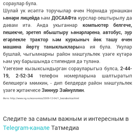
сораулар була.
Шулай ук исәптә торучылар өчен Нормада урнашкан
һөнәри лицейда
һәм
ДОСААФта
курслар оештырылу да
дәвам итә. Анда укыганнар
компьютер белгече,
пешекче, эретеп ябыштыру һөнәрләренә
,
автобус, зур
егәрлекле трактор һәм куркыныч йөк ташу өчен
машина йөртү таныклыклары
на ия була. Укулар
бушлай, чыгымнарны район мәшгульлек үзәге күтәрә
һәм уку барышында стипендия дә түләнә.
Үзегезне кызыксындырган сорауларыгыз булса,
2-44-
19, 2-52-34
телефон номерларына шалтыратып
белешергә мөмкин, - дип белдерде район мәшгульлек
үзәге җитәкчесе
Зиннур Зәйнуллин
.
Фото: http://www.ng.ru/economics/2009-12-04/1_bezrabotica.html
Следите за самым важным и интересным в
Telegram-канале
Татмедиа