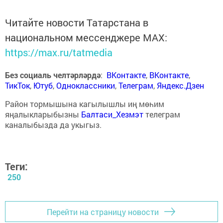
Читайте новости Татарстана в
национальном мессенджере MАХ:
https://max.ru/tatmedia
Без социаль челтәрләрдә
:
ВКонтакте
,
ВКонтакте
,
ТикТок
,
Ютуб
,
Одноклассники
,
Телеграм
,
Яндекс.Дзен
Район тормышына кагылышлы иң мөһим
яңалыкларыбызны
Балтаси_Хезмэт
телеграм
каналыбызда да укыгыз.
Теги:
250
Перейти на страницу новости