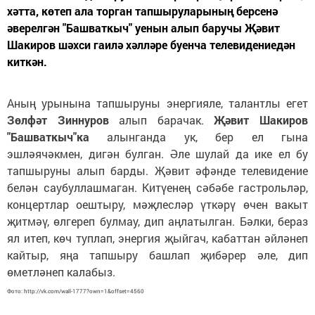
хәтта, көтеп ала торган тапшыруларының берсенә
әверелгән "Башваткыч" уенын алып баручы Җәвит
Шакиров шәхси гаилә хәлләре буенча телевидениедән
киткән.
Аның урынына тапшыруны энергияле, талантлы егет
Зөлфәт Зиннуров
алып барачак.
Җәвит Шакиров
"Башваткыч"ка
алынганда ук, бер ел гына
эшләячәкмен, дигән булган. Әле шулай да ике ел бу
тапшыруны алып барды. Җәвит әфәнде телевидение
белән саубуллашмаган. Китүенең сәбәбе гастрольләр,
концертлар оештыру, мәҗлесләр үткәрү өчен вакыт
җитмәү, өлгереп булмау, дип аңлатылган. Бәлки, бераз
ял итеп, көч туплап, энергия җыйгач, кабаттан әйләнеп
кайтыр, яңа тапшыру башлап җибәрер әле, дип
өметләнеп калабыз.
Фото: http://vk.com/wall-1777?own=1&offset=4560