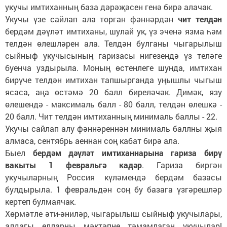
укучы имтиханның база дәрәҗәсен генә бирә алачак.
Укучы үзе сайлап ала торган фәннәрдән
чит телдән
бердәм дәүләт имтиханы, шулай ук, үз эченә язма һәм
телдән өлешләрен ала. Телдән булганы чыгарылыш
сыйныф укучысының гаризасы нигезендә үз теләге
буенча уздырыла. Моның өстенлеге шунда, имтихан
бирүче телдән имтихан тапшырганда уңышлы чыгыш
ясаса, аңа өстәмә 20 балл биреләчәк. Димәк, язу
өлешендә - максималь балл - 80 балл, телдән өлешкә -
20 балл. Чит телдән имтиханның минималь баллы - 22.
Укучы сайлап алу фәннәреннән минималь баллны җыя
алмаса, сентябрь аеннан соң кабат бирә ала.
Быел
бердәм дәүләт имтиханнарына гариза бирү
вакыты 1 февральгә кадәр
. Гариза биргән
укучыларның Россия күләмендә бердәм базасы
булдырыла. 1 февральдән соң бу базага үзгәрешләр
кертеп булмаячак.
Хөрмәтле әти-әниләр, чыгарылыш сыйныф укучылары,
алдагы елларны мәктәпне тәмамлаган укучылар!