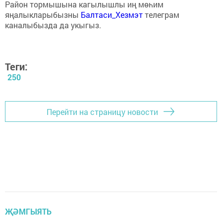
Район тормышына кагылышлы иң мөһим
яңалыкларыбызны
Балтаси_Хезмэт
телеграм
каналыбызда да укыгыз.
Теги:
250
Перейти на страницу новости
ҖӘМГЫЯТЬ