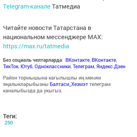
Telegram-канале
Татмедиа
Читайте новости Татарстана в
национальном мессенджере MАХ:
https://max.ru/tatmedia
Без социаль челтәрләрдә
:
ВКонтакте
,
ВКонтакте
,
ТикТок
,
Ютуб
,
Одноклассники
,
Телеграм
,
Яндекс.Дзен
Район тормышына кагылышлы иң мөһим
яңалыкларыбызны
Балтаси_Хезмэт
телеграм
каналыбызда да укыгыз.
Теги:
250