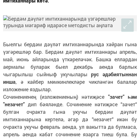
имтиханнары көтә.
Быелгы бердәм дәүләт имтиханнарында хәйран гына
үзгәрешләр бар. Бердәм дәүләт имтиханнары апрель,
май, июнь айларында үткәреләчәк. Башка еллардан
аермалы буларак быел декабрь аенда барлык
чыгарылыш сыйныф укучылары
рус әдәбиятыннан
инша
, ә кайбер мөмкинлекләре чикләнгән балалар
изложение яздылар.
Сочинениенең (изложениеның) нәтиҗәсе
"зачет" һәм
"незачет"
дип бәяләнде. Сочинение нәтиҗәсе "зачет"
булган очракта гына укучы бердәм дәүләт
имтиханнарына кертелә, әгәр дә "незачет" икән бу
очракта укучы февраль аенда, ул вакытта да булмаса,
апрель аенда кабат сочинение язарга тиеш була. Бу