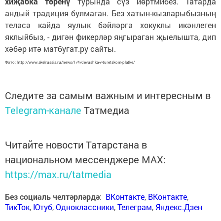
хиҗабка төренү
турында сүз йөртмибез. Татарда
андый традиция булмаган. Без хатын-кызларыбызның
теләсә кайда яулык бәйләргә хокуклы икәнлеген
яклыйбыз, - дигән фикерләр яңгыраган җыелышта, дип
хәбәр итә матбугат.ру сайты.
Фото: http://www.akelrussia.ru/news/1/4/devushka-v-turetskom-platke/
Следите за самым важным и интересным в
Telegram-канале
Татмедиа
Читайте новости Татарстана в
национальном мессенджере MАХ:
https://max.ru/tatmedia
Без социаль челтәрләрдә
:
ВКонтакте
,
ВКонтакте
,
ТикТок
,
Ютуб
,
Одноклассники
,
Телеграм
,
Яндекс.Дзен