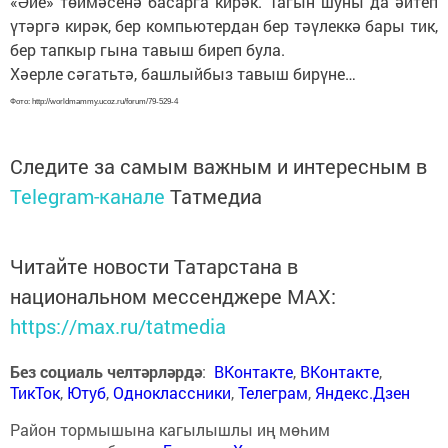
«Әйе» төймәсенә басарга кирәк. Тагын шуны да әйтеп
үтәргә кирәк, бер компьютердан бер тәүлеккә бары тик,
бер тапкыр гына тавыш биреп була.
Хәерле сәгатьтә, башлыйбыз тавыш бирүне…
Фото: http://worldmammy.ucoz.ru/forum/79-529-4
Следите за самым важным и интересным в
Telegram-канале
Татмедиа
Читайте новости Татарстана в
национальном мессенджере MАХ:
https://max.ru/tatmedia
Без социаль челтәрләрдә
:
ВКонтакте
,
ВКонтакте
,
ТикТок
,
Ютуб
,
Одноклассники
,
Телеграм
,
Яндекс.Дзен
Район тормышына кагылышлы иң мөһим