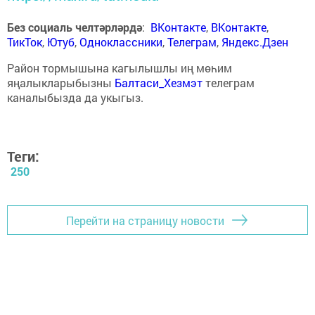
Без социаль челтәрләрдә
:
ВКонтакте
,
ВКонтакте
,
ТикТок
,
Ютуб
,
Одноклассники
,
Телеграм
,
Яндекс.Дзен
Район тормышына кагылышлы иң мөһим
яңалыкларыбызны
Балтаси_Хезмэт
телеграм
каналыбызда да укыгыз.
Теги:
250
Перейти на страницу новости