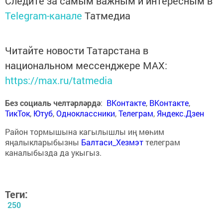
Следите за самым важным и интересным в
Telegram-канале
Татмедиа
Читайте новости Татарстана в
национальном мессенджере MАХ:
https://max.ru/tatmedia
Без социаль челтәрләрдә
:
ВКонтакте
,
ВКонтакте
,
ТикТок
,
Ютуб
,
Одноклассники
,
Телеграм
,
Яндекс.Дзен
Район тормышына кагылышлы иң мөһим
яңалыкларыбызны
Балтаси_Хезмэт
телеграм
каналыбызда да укыгыз.
Теги:
250