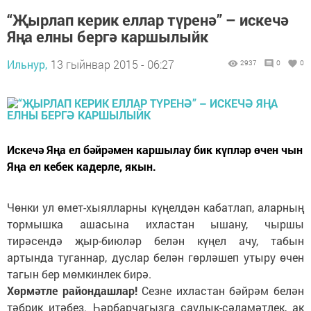
“Җырлап керик еллар түренә” – искечә
Яңа елны бергә каршылыйк
Ильнур,
13 гыйнвар 2015 - 06:27
2937
0
0
Искечә Яңа ел бәйрәмен каршылау бик күпләр өчен чын
Яңа ел кебек кадерле, якын.
Чөнки ул өмет-хыялларны күңелдән кабатлап, аларның
тормышка ашасына ихластан ышану, чыршы
тирәсендә җыр-биюләр белән күңел ачу, табын
артында туганнар, дуслар белән гөрләшеп утыру өчен
тагын бер мөмкинлек бирә.
Хөрмәтле райондашлар!
Сезне ихластан бәйрәм белән
тәбрик итәбез. Һәрбарчагызга саулык-сәламәтлек, ак