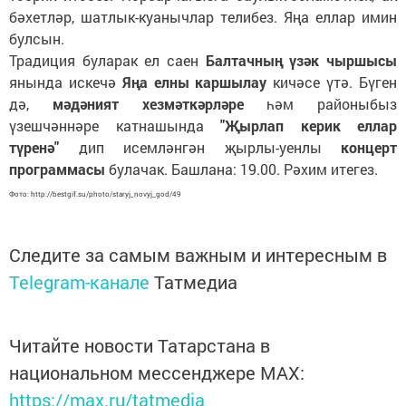
бәхетләр, шатлык-куанычлар телибез. Яңа еллар имин
булсын.
Традиция буларак ел саен
Балтачның үзәк чыршысы
янында искечә
Яңа елны каршылау
кичәсе үтә. Бүген
дә,
мәдәният хезмәткәрләре
һәм районыбыз
үзешчәннәре катнашында
"Җырлап керик еллар
түренә"
дип исемләнгән җырлы-уенлы
концерт
программасы
булачак. Башлана: 19.00. Рәхим итегез.
Фото: http://bestgif.su/photo/staryj_novyj_god/49
Следите за самым важным и интересным в
Telegram-канале
Татмедиа
Читайте новости Татарстана в
национальном мессенджере MАХ:
https://max.ru/tatmedia