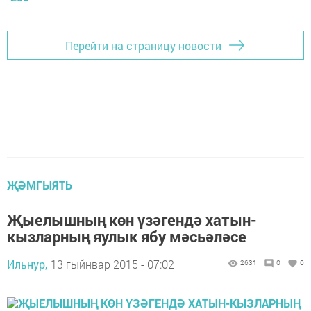
Перейти на страницу новости
ҖӘМГЫЯТЬ
Җыелышның көн үзәгендә хатын-
кызларның яулык ябу мәсьәләсе
Ильнур,
13 гыйнвар 2015 - 07:02
2631
0
0