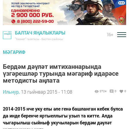
БАЛТАЧ ЯҢАЛЫКЛАРЫ
16+
"Хезмәт" газетасы - Балтач районы
МӘГАРИФ
Бердәм дәүләт имтиханнарында
үзгәрешләр турында мәгариф идарәсе
методисты аңлата
Ильнур,
13 гыйнвар 2015 - 11:08
2724
0
0
2014-2015 нче уку елы әле генә башланган кебек булса
да инде беренче яртыеллыгы узып та китте. Алда
чыгарылыш сыйныф укучыларын бердәм дәүләт