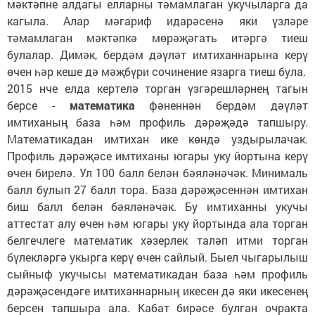
мәктәпне алдагы елларны тәмамлаган укучыларга да
кагыла. Алар мәгариф идарәсенә яки үзләре
тәмамлаган мәктәпкә мөрәҗәгать итәргә тиеш
булалар. Димәк, бердәм дәүләт имтиханнарына керү
өчен һәр кеше дә мәҗбүри сочинение язарга тиеш була.
2015 нче елда кертелә торган үзгәрешләрнең тагын
берсе -
математика
фәненнән бердәм дәүләт
имтиханың база һәм профиль дәрәҗәдә тапшыру.
Математикадан имтихан ике көндә уздырылачак.
Профиль дәрәҗәсе имтиханы югары уку йортына керү
өчен бирелә. Ул 100 балл белән бәяләнәчәк. Минималь
балл булып 27 балл тора. База дәрәҗәсеннән имтихан
биш балл белән бәяләнәчәк. Бу имтиханны укучы
аттестат алу өчен һәм югары уку йортында ала торган
белгечлеге математик хәзерлек таләп итми торган
бүлекләргә укырга керү өчен сайлый. Быел чыгарылыш
сыйныф укучысы математикадан база һәм профиль
дәрәҗәсендәге имтиханнарның икесен дә яки икесенең
берсен тапшыра ала. Кабат бирәсе булган очракта