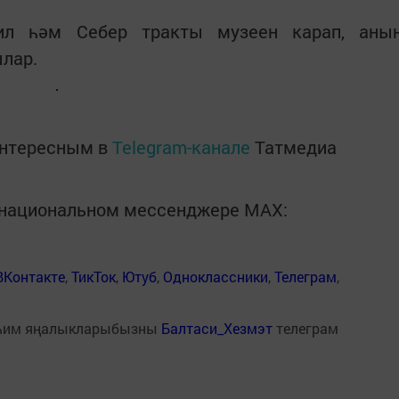
ил һәм Себер тракты музеен карап, аны
лар.
интересным в
Telegram-канале
Татмедиа
в национальном мессенджере MАХ:
ВКонтакте
,
ТикТок
,
Ютуб
,
Одноклассники
,
Телеграм
,
һим яңалыкларыбызны
Балтаси_Хезмэт
телеграм