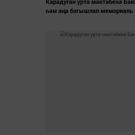
Карадуган урта мәктәбенә Ба
һәм аңа багышлап мемориаль 