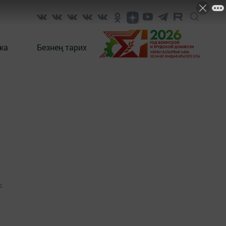
ка
Безнең тарих
0