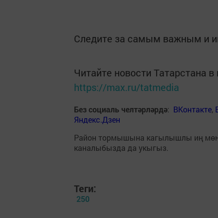
Следите за самым важным и 
Читайте новости Татарстана 
https://max.ru/tatmedia
Без социаль челтәрләрдә
:
ВКонтакте
,
Яндекс.Дзен
Район тормышына кагылышлы иң мө
каналыбызда да укыгыз.
Теги:
250