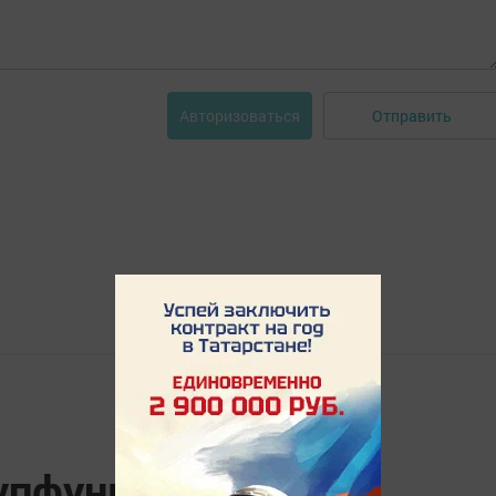
Отправить
Авторизоваться
үпфункцияле үзәге