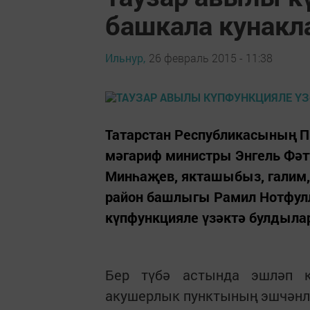
башкала кунакла
Ильнур,
26 февраль 2015 - 11:38
Татарстан Республикасының П
мәгариф министры Энгель Фәт
Минһаҗев, якташыбыз, галим,
район башлыгы Рамил Нотфул
күпфункцияле үзәктә булдыла
Бер түбә астында эшләп ки
акушерлык пунктының эшчәнл