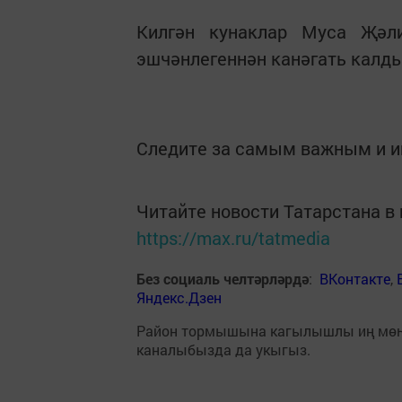
Килгән кунаклар Муса Җәл
эшчәнлегеннән канәгать калды
Следите за самым важным и 
Читайте новости Татарстана 
https://max.ru/tatmedia
Без социаль челтәрләрдә
:
ВКонтакте
,
Яндекс.Дзен
Район тормышына кагылышлы иң мө
каналыбызда да укыгыз.