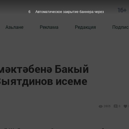
16+
5
Автоматическое закрытие баннера через
Азьлане
Реклама
Редакция
Подпис
 мәктәбенә Бакый
Зыятдинов исеме
2605
0