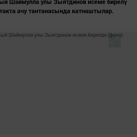
кый Шәймулла улы Зыятдинов исеме бирелү
такта ачу тантанасында катнаштылар.