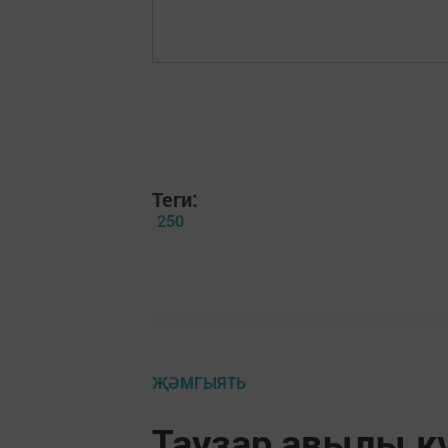
Теги:
250
ҖӘМГЫЯТЬ
Таузар авылы к