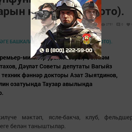
рын кабул итте (фото).
2751
0
ремьер-министр урынбасары, Фән һәм
тахов, Дәүләт Советы депутаты Вагыйз
 техник фәннәр докторы Азат Зыятдинов,
лин озатуында Таузар авылында
р.
лүче мәктәп, ясле-бакча, клуб, фельдше
еге белән таныштылар.