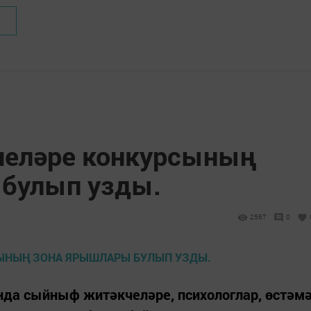
еләре конкурсының
булып узды.
2567
0
нда сыйныф житәкчеләре, психологлар, өстәм