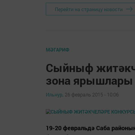
Перейти на страницу новости
МӘГАРИФ
Сыйныф житәкч
зона ярышлары 
Ильнур,
26 февраль 2015 - 10:06
19-20 февральдә Саба районы