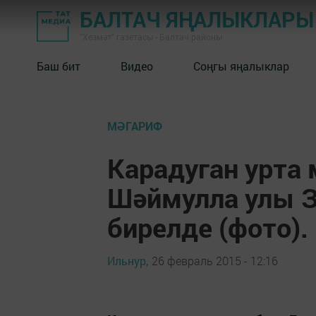
БАЛТАЧ ЯҢАЛЫКЛАРЫ
"Хезмәт" газетасы - Балтач районы
Баш бит
Видео
Соңгы яңалыклар
МӘГАРИФ
Карадуган урта
Шәймулла улы 
бирелде (фото).
Ильнур,
26 февраль 2015 - 12:16