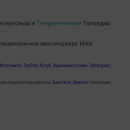
интересным в
Telegram-канале
Татмедиа
в национальном мессенджере MАХ:
ВКонтакте
,
ТикТок
,
Ютуб
,
Одноклассники
,
Телеграм
,
һим яңалыкларыбызны
Балтаси_Хезмэт
телеграм