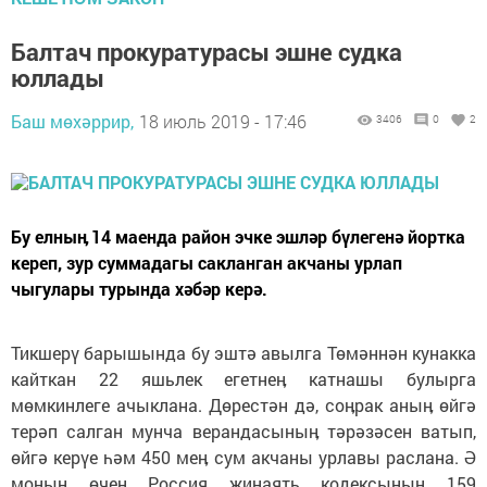
Балтач прокуратурасы эшне судка
юллады
Баш мөхәррир,
18 июль 2019 - 17:46
3406
0
2
Бу елныӊ 14 маенда район эчке эшләр бүлегенә йортка
кереп, зур суммадагы сакланган акчаны урлап
чыгулары турында хәбәр керә.
Тикшерү барышында бу эштә авылга Төмәннән кунакка
кайткан 22 яшьлек егетнеӊ катнашы булырга
мөмкинлеге ачыклана. Дөрестән дә, соӊрак аныӊ өйгә
терәп салган мунча верандасыныӊ тәрәзәсен ватып,
өйгә керүе һәм 450 меӊ сум акчаны урлавы раслана. Ә
моныӊ өчен Россия җинаять кодексыныӊ 159