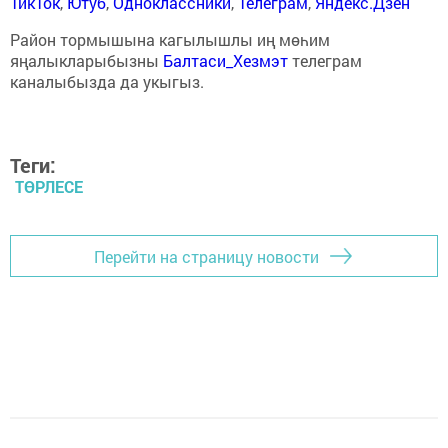
ТикТок
,
Ютуб
,
Одноклассники
,
Телеграм
,
Яндекс.Дзен
Район тормышына кагылышлы иң мөһим
яңалыкларыбызны
Балтаси_Хезмэт
телеграм
каналыбызда да укыгыз.
Теги:
ТӨРЛЕСЕ
Перейти на страницу новости