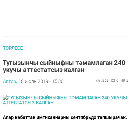
ТӨРЛЕСЕ
Тугызынчы сыйныфны тәмамлаган 240
укучы аттестатсыз калган
Автор,
18 июль 2019 - 15:36
3392
0
2
Алар кабаттан имтиханнарны сентябрьдә тапшырачак.