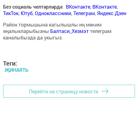
Без социаль челтәрләрдә
:
ВКонтакте
,
ВКонтакте
,
ТикТок
,
Ютуб
,
Одноклассники
,
Телеграм
,
Яндекс.Дзен
Район тормышына кагылышлы иң мөһим
яңалыкларыбызны
Балтаси_Хезмэт
телеграм
каналыбызда да укыгыз.
Теги:
ҖИНАЯТЬ
Перейти на страницу новости