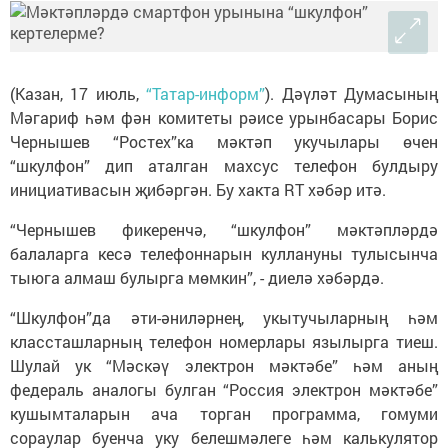
(Казан, 17 июль,
“Татар-информ”
). Дәүләт Думасының
Мәгариф һәм фән комитеты рәисе урынбасары Борис
Чернышев “Ростех”ка мәктәп укучылары өчен
“шкулфон” дип аталган махсус телефон булдыру
инициативасын җибәргән. Бу хакта RT хәбәр итә.
“Чернышев фикеренчә, “шкулфон” мәктәпләрдә
балаларга кесә телефоннарын куллануны тулысынча
тыюга алмаш булырга мөмкин”, - диелә хәбәрдә.
“Шкулфон”да әти-әниләрнең, укытучыларның һәм
классташларның телефон номерлары язылырга тиеш.
Шулай ук “Мәскәү электрон мәктәбе” һәм аның
федераль аналогы булган “Россия электрон мәктәбе”
кушымталарын ача торган программа, гомуми
сораулар буенча уку белешмәлеге һәм калькулятор