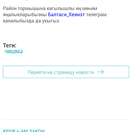
Район тормышына кагылышлы иң мөһим
яңалыкларыбызны
Балтаси_Хезмэт
телеграм
каналыбызда да укыгыз.
Теги:
ЧИШМӘ
Перейти на страницу новости
КЕШЕ ҺӘМ ЗАКОН