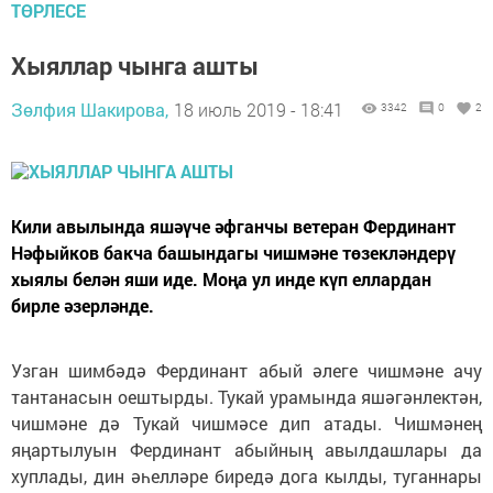
ТӨРЛЕСЕ
Хыяллар чынга ашты
Зөлфия Шакирова,
18 июль 2019 - 18:41
3342
0
2
Кили авылында яшәүче әфганчы ветеран Фердинант
Нәфыйков бакча башындагы чишмәне төзекләндерү
хыялы белән яши иде. Моңа ул инде күп еллардан
бирле әзерләнде.
Узган шимбәдә Фердинант абый әлеге чишмәне ачу
тантанасын оештырды. Тукай урамында яшәгәнлектән,
чишмәне дә Тукай чишмәсе дип атады. Чишмәнең
яңартылуын Фердинант абыйның авылдашлары да
хуплады, дин әһелләре биредә дога кылды, туганнары