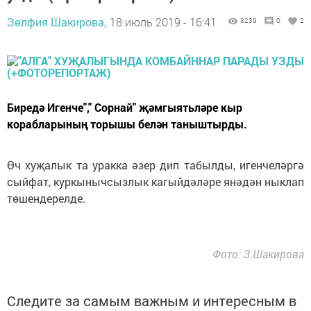
Зөлфия Шакирова,
18 июль 2019 - 16:41
3239
0
2
Биредә Игенче"," Сорнай" җәмгыятьләре кыр
корабларының торышы белән таныштырды.
Өч хуҗалык та уракка әзер дип табылды, игенчеләргә
сыйфат, куркынычсызлык кагыйдәләре янәдән ныклап
төшендерелде.
Фото: З.Шакирова
Следите за самым важным и интересным в