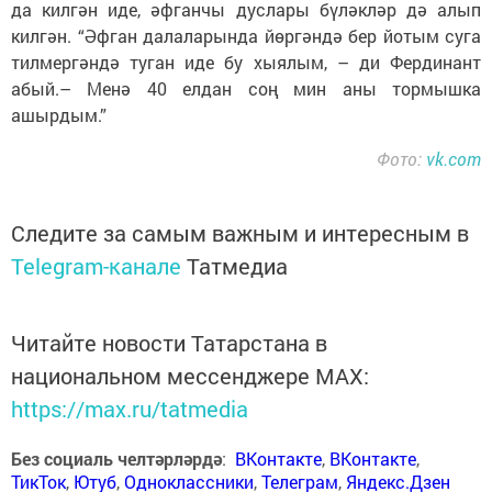
да килгән иде, әфганчы дуслары бүләкләр дә алып
килгән. “Әфган далаларында йөргәндә бер йотым суга
тилмергәндә туган иде бу хыялым, – ди Фердинант
абый.– Менә 40 елдан соң мин аны тормышка
ашырдым.”
Фото:
vk.com
Следите за самым важным и интересным в
Telegram-канале
Татмедиа
Читайте новости Татарстана в
национальном мессенджере MАХ:
https://max.ru/tatmedia
Без социаль челтәрләрдә
:
ВКонтакте
,
ВКонтакте
,
ТикТок
,
Ютуб
,
Одноклассники
,
Телеграм
,
Яндекс.Дзен