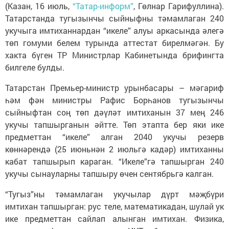
(Казан, 16 июль,
“Татар-информ”
, Гөлнар Гарифуллина).
Татарстанда тугызынчы сыйныфны тәмамлаган 240
укучыга имтиханнардан “икеле” алуы аркасында әлегә
төп гомуми белем турында аттестат бирелмәгән. Бу
хакта бүген ТР Министрлар Кабинетында брифингта
билгеле булды.
Татарстан Премьер-министр урынбасары – мәгариф
һәм фән министры Рафис Борһанов тугызынчы
сыйныфтан соң төп дәүләт имтиханын 37 мең 246
укучы тапшырганын әйтте. Төп этапта бер яки ике
предметтан “икеле” алган 2040 укучы резерв
көннәрендә (25 июньнән 2 июльгә кадәр) имтиханны
кабат тапшырып караган. “Икеле”гә тапшырган 240
укучы сынауларны тапшыру өчен сентябрьгә калган.
“Тугыз”ны тәмамлаган укучылар дүрт мәҗбүри
имтихан тапшырган: рус теле, математикадан, шулай ук
ике предметтан сайлап алынган имтихан. Физика,