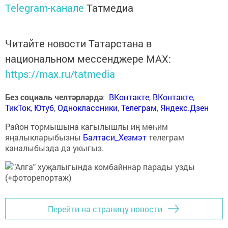
Telegram-канале
Татмедиа
Читайте новости Татарстана в
национальном мессенджере MАХ:
https://max.ru/tatmedia
Без социаль челтәрләрдә
:
ВКонтакте
,
ВКонтакте
,
ТикТок
,
Ютуб
,
Одноклассники
,
Телеграм
,
Яндекс.Дзен
Район тормышына кагылышлы иң мөһим
яңалыкларыбызны
Балтаси_Хезмэт
телеграм
каналыбызда да укыгыз.
Перейти на страницу новости