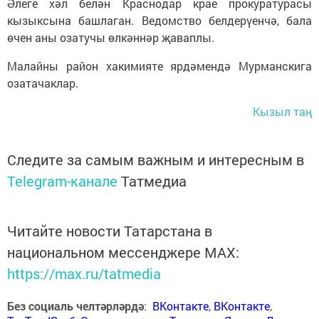
Әлеге хәл белән Краснодар крае прокуратурасы
кызыксына башлаган. Ведомство белдерүенчә, бала
өчен аны озатучы өлкәннәр җаваплы.
Малайны район хакимияте ярдәмендә Мурманскига
озатачаклар.
Кызыл таң
Следите за самым важным и интересным в
Telegram-канале
Татмедиа
Читайте новости Татарстана в
национальном мессенджере MАХ:
https://max.ru/tatmedia
Без социаль челтәрләрдә
:
ВКонтакте
,
ВКонтакте
,