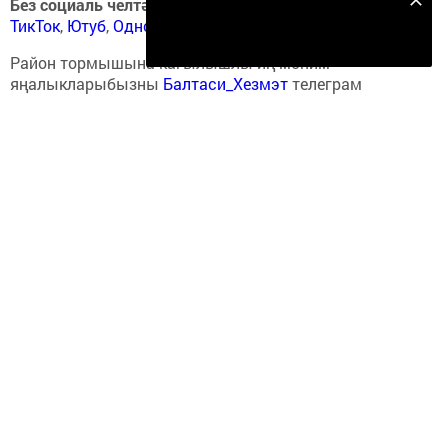
Без социаль челтәрләрдә
:
ВКонтакте
,
ВКонтакте
,
Безнең Яндекс Дзен каналына языл
ТикТок
,
Ютуб
,
Одноклассники
,
Телеграм
,
Яндекс.Дзен
Подписаться
Район тормышына кагылышлы иң мөһим
яңалыкларыбызны
Балтаси_Хезмэт
телеграм
каналыбызда да укыгыз.
Теги:
БДИ
Перейти на страницу новости