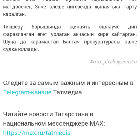
матдәсенеӊ 3нче өлеше нигезендә җинаятькә тарту
каралган.
Тикшерү барышында җинаять эшләүче дип
фаразланган егет урлаган акчасын кире кайтарган.
Шуӊа да карамастан Балтач прокуратурасы эшне
судка юллады.
Фото: pixabay.com/ru
Следите за самым важным и интересным в
Telegram-канале
Татмедиа
Читайте новости Татарстана в
национальном мессенджере MАХ:
https://max.ru/tatmedia