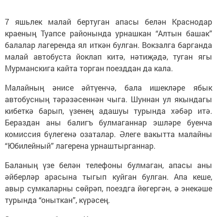
7 яшьлек малай бертуган апасы белән Краснодар
краеның Туапсе районында урнашкан “Алтын башак”
балалар лагеренда ял иткән булган. Вокзалга барганда
малай автобуста йоклап китә, нәтиҗәдә, туган ягы
Мурманскига кайта торган поезддан да кала.
Малайның әнисе әйтүенчә, бала ишекләре ябык
автобусның тәрәзәсеннән чыга. Шуннан ул якындагы
кибеткә барып, үзенең адашуы турында хәбәр итә.
Бераздан аны балигъ булмаганнар эшләре буенча
комиссия бүлегенә озаталар. Әлеге вакытта малайны
“Юбилейный” лагерена урнаштырганнар.
Баланың үзе белән телефоны булмаган, апасы аны
әйберләр арасына тыгып куйган булган. Апа кеше,
авыр сумкаларны сөйрәп, поездга йөгергән, ә энекәше
турында “оныткан”, күрәсең.