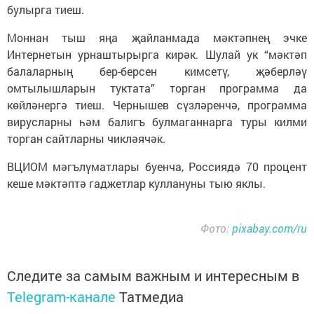
булырга тиеш.
Моннан тыш яңа җайланмада мәктәпнең эчке
Интернетын урнаштырырга кирәк. Шулай ук “мәктәп
балаларның бер-берсен кимсетү, җәберләү
омтылышларын туктата” торган программа да
көйләнергә тиеш. Чернышев сүзләренчә, программа
вирусларны һәм балигъ булмаганнарга туры килми
торган сайтларны чикләячәк.
ВЦИОМ мәгълүматлары буенча, Россиядә 70 процент
кеше мәктәптә гаджетлар куллануны тыю яклы.
Фото:
pixabay.com/ru
Следите за самым важным и интересным в
Telegram-канале
Татмедиа