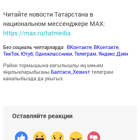
Читайте новости Татарстана в
национальном мессенджере MАХ:
https://max.ru/tatmedia
Без социаль челтәрләрдә
:
ВКонтакте
,
ВКонтакте
,
ТикТок
,
Ютуб
,
Одноклассники
,
Телеграм
,
Яндекс.Дзен
Район тормышына кагылышлы иң мөһим
яңалыкларыбызны
Балтаси_Хезмэт
телеграм
каналыбызда да укыгыз.
Оставляйте реакции