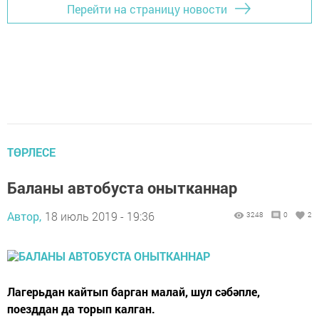
Перейти на страницу новости
ТӨРЛЕСЕ
Баланы автобуста онытканнар
Автор,
18 июль 2019 - 19:36
3248
0
2
Лагерьдан кайтып барган малай, шул сәбәпле,
поезддан да торып калган.