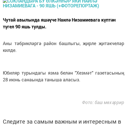
Чутай авылында яшәүче Наилә Низамиевага күптән
түгел 90 яшь тулды.
Аны тәбрикләргә район башлыгы, җирле җитәкчеләр
килде.
Юбиляр турындагы язма белән "Хезмәт" газетасының
28 июнь санаында таныша аласыз.
Фото: баш мөхәррир
Следите за самым важным и интересным в