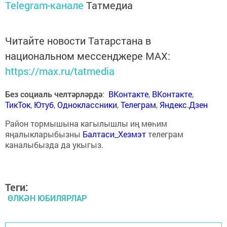
Telegram-канале
Татмедиа
Читайте новости Татарстана в
национальном мессенджере MАХ:
https://max.ru/tatmedia
Без социаль челтәрләрдә
:
ВКонтакте
,
ВКонтакте
,
ТикТок
,
Ютуб
,
Одноклассники
,
Телеграм
,
Яндекс.Дзен
Район тормышына кагылышлы иң мөһим
яңалыкларыбызны
Балтаси_Хезмэт
телеграм
каналыбызда да укыгыз.
Теги:
ӨЛКӘН ЮБИЛЯРЛАР