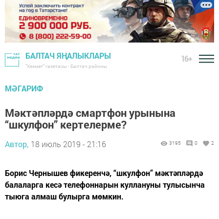
БАЛТАЧ ЯҢАЛЫКЛАРЫ
16+
"Хезмәт" газетасы - Балтач районы
МӘГАРИФ
Мәктәпләрдә смартфон урынына
“шкулфон” кертелерме?
Автор,
18 июль 2019 - 21:16
3195
0
2
Борис Чернышев фикеренчә, “шкулфон” мәктәпләрдә
балаларга кесә телефоннарын куллануны тулысынча
тыюга алмаш булырга мөмкин.