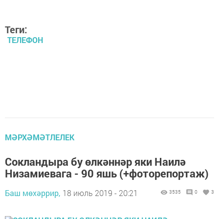
Теги:
ТЕЛЕФОН
МӘРХӘМӘТЛЕЛЕК
Сокландыра бу өлкәннәр яки Наилә
Низамиевага - 90 яшь (+фоторепортаж)
Баш мөхәррир,
18 июль 2019 - 20:21
3535
0
3