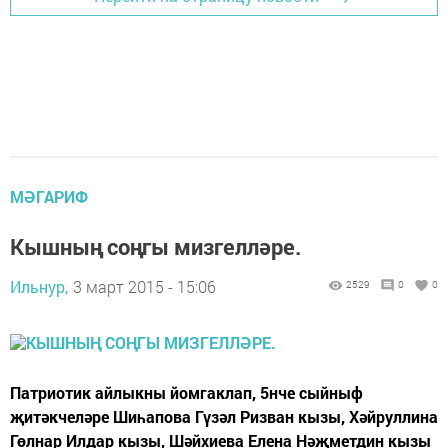
МӘГАРИФ
Кышның соңгы мизгелләре.
Ильнур,
3 март 2015 - 15:06
2529
0
0
Патриотик айлыкны йомгаклап, 5нче сыйныф
җитәкчеләре Шиһапова Гүзәл Ризван кызы, Хәйруллина
Гөлнар Илдар кызы, Шәйхиева Елена Нәҗметдин кызы