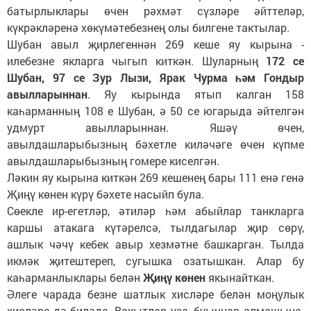
батырлыклары өчен рәхмәт сүзләре әйттеләр,
күкрәкләренә хөкүмәтебезнең олы билгене тактылар.
Шубан авыл җирлегеннән 269 кеше яу кырына -
илебезне якларга чыгып киткән. Шуларның
172 се
Шубан, 97 се Зур Лызи, Ярак Чурма һәм Гондыр
авылларыннан
. Яу кырында ятып калган 158
каһарманның 108 е Шубан, ә 50 се югарыда әйтелгән
удмурт авылларыннан. Яшәү өчен,
авылдашларыбызның бәхетле киләчәге өчен күпме
авылдашларыбызның гомере киселгән.
Ләкин яу кырына киткән 269 кешенең бары 111 енә генә
Җиңү көнен күрү бәхете насыйп була.
Сөекле ир-егетләр, әтиләр һәм абыйлар танкларга
каршы атакага күтәрелсә, тылдагылар җир сөрү,
ашлык чәчү кебек авыр хезмәтне башкарган. Тылда
икмәк җитештереп, сугышка озатышкан. Алар бу
каһарманлыклары белән
Җиңү көнен
якынайткан.
Әлеге чарада безне шатлык хисләре белән моңулык
хисләре дә биләде. Вакытлар уза, буыннар алмашына.