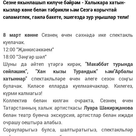
Сезне якынлашып килүче бәйрәм - Халыкара хатын-
кызлар көне белән тәбрикли һәм Сезгә корычтай
сәламәтлек, гаилә бәхете, эшегездә зур уңышлар тели!
8 март көнне
Сезнең өчен сәхнәдә ике спектакль
куелачак.
12:00 "Җанкисәккәем"
18:00 "Зәңгәр шәл"
Шуны да әйтеп үтәргә кирәк,
"Мәхәббәт турында
сөйләшик", "Хан кызы Турандык" һәм"Арбалы
хатыннар"
спектакльләре өчен әлеге сезон соңгы
булачак. Киләсе елларда куелмаячаклар. Килегез,
күрми калмагыз!
Коллектив белән килгән очракта, Сезнең өчен
Татарстанның халык артисткасы
Луара Шакирҗанова
белән театр буенча экскурсия, артистлар белән иҗади
очрашу оештыра алабыз.
Сорауларыгыз булса, шалтыратыгыз, спектакльләр