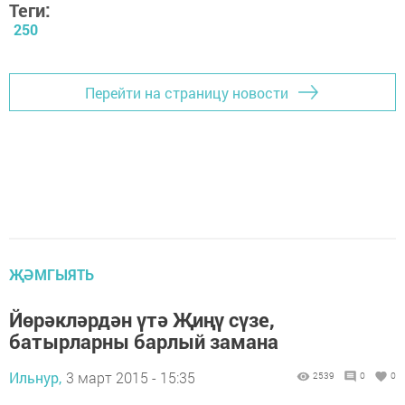
Теги:
250
Перейти на страницу новости
ҖӘМГЫЯТЬ
Йөрәкләрдән үтә Җиңү сүзе,
батырларны барлый замана
Ильнур,
3 март 2015 - 15:35
2539
0
0