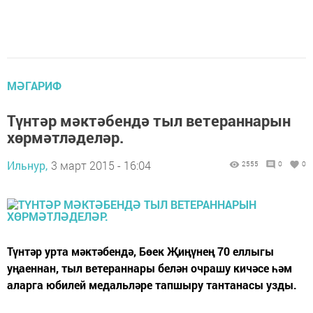
МӘГАРИФ
Түнтәр мәктәбендә тыл ветераннарын
хөрмәтләделәр.
Ильнур,
3 март 2015 - 16:04
2555
0
0
Түнтәр урта мәктәбендә, Бөек Җиңүнең 70 еллыгы
уңаеннан, тыл ветераннары белән очрашу кичәсе һәм
аларга юбилей медальләре тапшыру тантанасы узды.