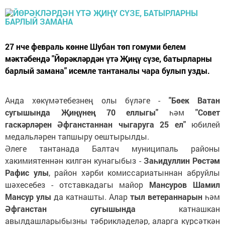
27 нче февраль көнне Шубан төп гомуми белем
мәктәбендә "Йөрәкләрдән үтә Җиңү сүзе, батырларны
барлый замана" исемле тантаналы чара булып узды.
Анда хөкүмәтебезнең олы бүләге -
"Бөек Ватан
сугышында Җиңүнең 70 еллыгы"
һәм
"Совет
гаскәрләрен Әфганстаннан чыгаруга 25 ел"
юбилей
медальләрен тапшыру оештырылды.
Әлеге тантанада Балтач муниципаль районы
хакимиятеннән килгән кунагыбыз -
Заһидуллин Рөстәм
Рафис улы
, район хәрби комиссариатыннан абруйлы
шәхесебез - отставкадагы майор
Мансуров Шамил
Мансур улы
да катнашты. Алар
тыл ветераннарын
һәм
Әфганстан сугышында
катнашкан
авылдашларыбызны тәбрикләделәр, аларга күрсәткән