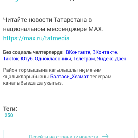
Читайте новости Татарстана в
национальном мессенджере MАХ:
https://max.ru/tatmedia
Без социаль челтәрләрдә
:
ВКонтакте
,
ВКонтакте
,
ТикТок
,
Ютуб
,
Одноклассники
,
Телеграм
,
Яндекс.Дзен
Район тормышына кагылышлы иң мөһим
яңалыкларыбызны
Балтаси_Хезмэт
телеграм
каналыбызда да укыгыз.
Теги:
250
Перейти на страницу новости