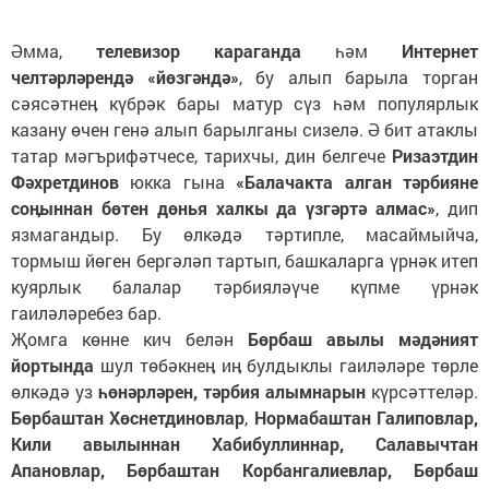
Әмма,
телевизор караганда
һәм
Интернет
челтәрләрендә «йөзгәндә»
, бу алып барыла торган
сәясәтнеӊ күбрәк бары матур сүз һәм популярлык
казану өчен генә алып барылганы сизелә. Ә бит атаклы
татар мәгърифәтчесе, тарихчы, дин белгече
Ризаэтдин
Фәхретдинов
юкка гына
«Балачакта алган тәрбияне
соӊыннан бөтен дөнья халкы да үзгәртә алмас»
, дип
язмагандыр. Бу өлкәдә тәртипле, масаймыйча,
тормыш йөген бергәләп тартып, башкаларга үрнәк итеп
куярлык балалар тәрбияләүче күпме үрнәк
гаиләләребез бар.
Җомга көнне кич белән
Бөрбаш авылы мәдәният
йортында
шул төбәкнеӊ иӊ булдыклы гаиләләре төрле
өлкәдә уз
һөнәрләрен, тәрбия алымнарын
күрсәттеләр.
Бөрбаштан Хөснетдиновлар
,
Нормабаштан Галиповлар,
Кили авылыннан Хабибуллиннар, Салавычтан
Апановлар, Бөрбаштан Корбангалиевлар, Бөрбаш