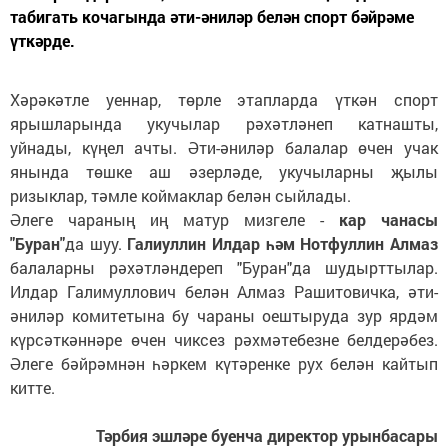
табигать кочагында әти-әниләр белән спорт бәйрәме
үткәрде.
Хәрәкәтле уеннар, төрле этапларда үткән спорт
ярышларында укучылар рәхәтләнеп катнашты,
уйнады, күңел ачты. Әти-әниләр балалар өчен учак
янында төшке аш әзерләде, укучыларны җылы
ризыклар, тәмле коймаклар белән сыйлады.
Әлеге чараның иң матур мизгеле -
кар чанасы
"Буран"
да шуу.
Галиуллин Илдар һәм Нотфуллин Алмаз
балаларны рәхәтләндереп "Буран"да шудырттылар.
Илдар Галимуллович белән Алмаз Рашитовичка, әти-
әниләр комитетына бу чараны оештыруда зур ярдәм
күрсәткәннәре өчен чиксез рәхмәтебезне белдерәбез.
Әлеге бәйрәмнән һәркем күтәренке рух белән кайтып
китте.
Тәрбия эшләре буенча директор урынбасары