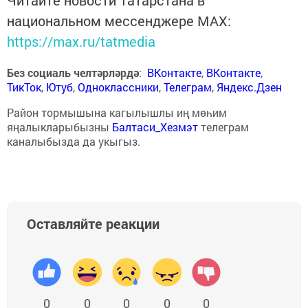
Читайте новости Татарстана в
национальном мессенджере MАХ:
https://max.ru/tatmedia
Без социаль челтәрләрдә
:
ВКонтакте
,
ВКонтакте
,
ТикТок
,
Ютуб
,
Одноклассники
,
Телеграм
,
Яндекс.Дзен
Район тормышына кагылышлы иң мөһим
яңалыкларыбызны
Балтаси_Хезмэт
телеграм
каналыбызда да укыгыз.
Оставляйте реакции
0
0
0
0
0