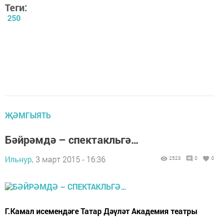
Теги:
250
ҖӘМГЫЯТЬ
Бәйрәмдә – спектакльгә…
Ильнур,
3 март 2015 - 16:36
2523
0
0
Г.Камал исемендәге Татар Дәүләт Академия театры