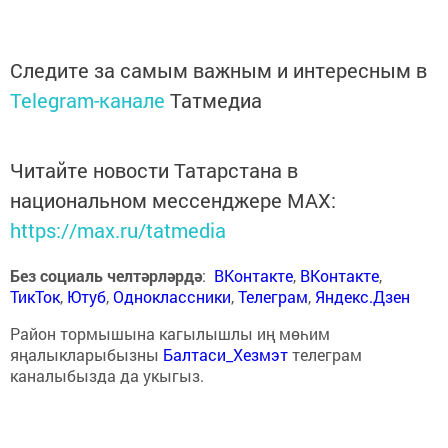
Следите за самым важным и интересным в
Telegram-канале
Татмедиа
Читайте новости Татарстана в
национальном мессенджере MАХ:
https://max.ru/tatmedia
Без социаль челтәрләрдә
:
ВКонтакте
,
ВКонтакте
,
ТикТок
,
Ютуб
,
Одноклассники
,
Телеграм
,
Яндекс.Дзен
Район тормышына кагылышлы иң мөһим
яңалыкларыбызны
Балтаси_Хезмэт
телеграм
каналыбызда да укыгыз.