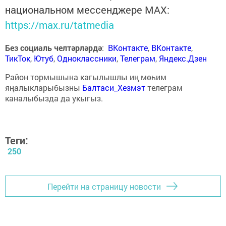
национальном мессенджере MАХ:
https://max.ru/tatmedia
Без социаль челтәрләрдә
:
ВКонтакте
,
ВКонтакте
,
ТикТок
,
Ютуб
,
Одноклассники
,
Телеграм
,
Яндекс.Дзен
Район тормышына кагылышлы иң мөһим
яңалыкларыбызны
Балтаси_Хезмэт
телеграм
каналыбызда да укыгыз.
Теги:
250
Перейти на страницу новости