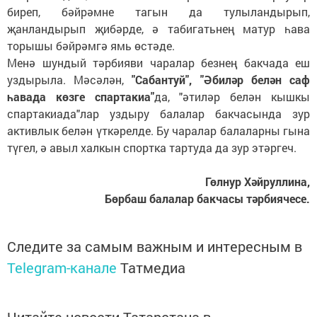
биреп, бәйрәмне тагын да тулыландырып,
җанландырып җибәрде, ә табигатьнең матур һава
торышы бәйрәмгә ямь өстәде.
Менә шундый тәрбияви чаралар безнең бакчада еш
уздырыла. Мәсәлән,
"Сабантуй", "Әбиләр белән саф
һавада көзге спартакиа"
да, "әтиләр белән кышкы
спартакиада"лар уздыру балалар бакчасында зур
активлык белән үткәрелде. Бу чаралар балаларны гына
түгел, ә авыл халкын спортка тартуда да зур этәргеч.
Гөлнур Хәйруллина,
Бөрбаш балалар бакчасы тәрбиячесе.
Следите за самым важным и интересным в
Telegram-канале
Татмедиа