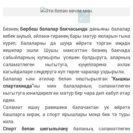
Безнең
Бөрбаш балалар бакчасында
дөньяны балалар
кебек аңлый, әйләнә-тирәнең бары матур якларын гына
күреп, балаларны да шуңа өйрәтә торган иҗади
кешеләр эшли. Шушы максаттан безнең бакчада
сабыйларның күпкырлы үсешен булдыруга, аларның
сәламәтлеген ныгытуга, күңелләренә әхлак
кагыйдәләре сеңдерүгә күп төрле чаралар уздырыла.
Балалар һәм әтиләр белән оештырылган
"Кышкы
спартакиада"
ны мин балаларның сәламәтлеген
ныгытуга юнәлдерелгән матур бер чара дип кабул итәр
идем.
Сәламәт яшәү рәвешенә балачактан ук өйрәтә
башларга кирәк, ә спорт ярышлары моңа бик тә туры
килә.
Спорт белән шөгыльләнү
баланың сәламәтлеген