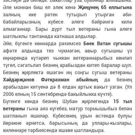
Әле моннан биш ел элек кенә
Җиңүнең 65 еллыгына
залның ике рәтен тутырып утырган әби-
бабайларызның күбесе әлеге бәйрәмгә килә
алмаганнар. Бары дүрт тыл ветераны гына әлеге
шатлыклы тантанада катнаша алдылар.
Әйе, бүгенге көннәрдә рәхимсез
Бөек Ватан сугышы
афәте алдында тез чүкмәгән, авыр сугышны үз
иңнәрендә күтәреп чыккан ветераннарыбыз көнләп
түгел, сәгатьләп безнең арабыздан китеп баралар шул.
Безнең җирлектә яшәгән иң соңгы сугыш ветераны
Хәйдәрҗанов Фәткрахман абыйның
да безнең
арабыздан китүенә дә 8 елдан артык вакыт узган. (Ул
2006 елның 15 сентябрендә бакыйлыкка күчте).
Бүгенге көндә безнең Шубан җирлегендә
15 тыл
ветераны
гына аяз күгебез, матур тормышыбыз белән
шатланып яшиләр. Күбесенең урын өстендә булуы
йөрәкне әрнетсә, барысының да уллары-кызлары,
киленнәре тәрбиясендә яшәве шатландыра.