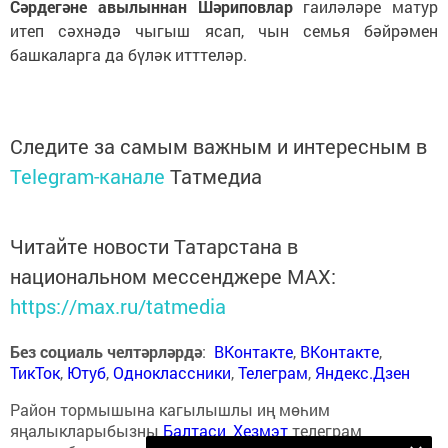
Сәрдегәне авылыннан Шәриповлар
гаиләләре матур
итеп сәхнәдә чыгыш ясап, чын семья бәйрәмен
башкаларга да бүләк итттеләр.
Следите за самым важным и интересным в
Telegram-канале
Татмедиа
Читайте новости Татарстана в
национальном мессенджере MАХ:
https://max.ru/tatmedia
Без социаль челтәрләрдә
:
ВКонтакте
,
ВКонтакте
,
ТикТок
,
Ютуб
,
Одноклассники
,
Телеграм
,
Яндекс.Дзен
Район тормышына кагылышлы иң мөһим
яңалыкларыбызны
Балтаси_Хезмэт
телеграм