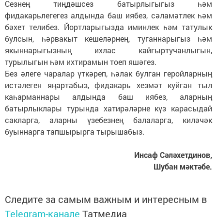
Сезнең тиңдәшсез батырлыгыгыз һәм
фидакарьлегегез алдында баш иябез, сәламәтлек һәм
бәхет телибез. Йортларыгызда иминлек һәм татулык
булсын, һәрвакыт кешеләрнең, туганнарыгыз һәм
якыннарыгызның ихлас кайгыртучанлыгын,
турылыгын һәм ихтирамын тоеп яшәгез.
Без әлеге чаралар үткәреп, һәлак булган геройларның
истәлеген яңартабыз, фидакарь хезмәт куйган тыл
каһарманнары алдында баш иябез, аларның
батырлыклары турында хатирәләрне күз карасыдай
сакларга, аларны үзебезнең балаларга, киләчәк
буыннарга тапшырырга тырышабыз.
Инсаф Сәләхетдинов,
Шубан мәктәбе.
Следите за самым важным и интересным в
Telegram-канале
Татмедиа