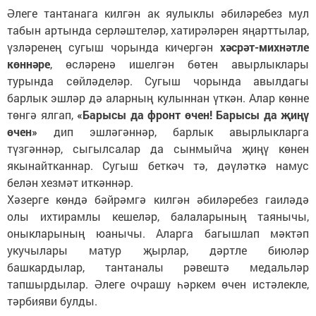
Әлеге тантанага килгән ак яулыклы әбиләребез мул
табын артында серләштеләр, хатирәләрен яңарттылар,
үзләренең сугыш чорында кичергән
хәсрәт-михнәтле
көннәре
, өсләренә ишелгән бөтен авырлыклары
турында сөйләделәр. Сугыш чорында авылдагы
барлык эшләр дә аларның кулыннан үткән. Алар көнне
төнгә ялгап,
«Барысы да фронт өчен! Барысы да җиңү
өчен»
дип эшләгәннәр, барлык авырлыкларга
түзгәннәр, сыгылсалар да сынмыйча җиңү көнен
якынайтканнар. Сугыш беткәч тә, дәүләткә намус
белән хезмәт иткәннәр.
Хәзерге көндә бәйрәмгә килгән әбиләребез гаиләдә
олы ихтирамлы кешеләр, балаларының таянычы,
оныкларының юанычы. Аларга багышлап мәктәп
укучылары матур җырлар, дәртле биюләр
башкардылар, тантаналы рәвештә медальләр
тапшырдылар. Әлеге очрашу һәркем өчен истәлекле,
тәрбияви булды.