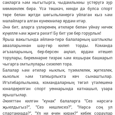
сакларга һәм ныгытырга, чыдамлыкны үстерүгә зур
мөмкинлек бирә. Үсә төшкәч, нинди дә булса спорт
төре белән җитди шөгыльләнергә уйлаган кыз һәм
малайларга алган күнекмәләр ярдәм итәр.
Әнә бит, аларга үзләренең әтиләре белән уйнау ничек
күңелле һәм җанга рәхәт! Бу бит үзе бер горурлык!
Ярыш вакытында әйләнә-тирә балаларның шатлыклы
авазларыннан шау-гөр килеп торды. Команда
әгъзаларының, бер-берсен аңлап, ярдәм итешеп
торулары, биремнәрне тизрәк һәм яхшырак башкарып
чыгарга омтылулары сизелеп тора.
Балалар һәм әтиләр ныклык, түземлелек, җитезлек,
кыюлык һәм тапкырлыкта көч сынаштылар.
Игътибарлылыкка, командаларның төгәл үтәлешенә
юнәлдерелгән спорт уеннарында катнашып, үзара
ярыштылар.
Әкияттән килгән "кунак" балаларга "Сез нәрсәгә
җыелдыгыз?", "Сез нишлисез?", "Нәрсә соң ул
спартакиада?", "Ул ни өчен кирәк?" кебек сораулар