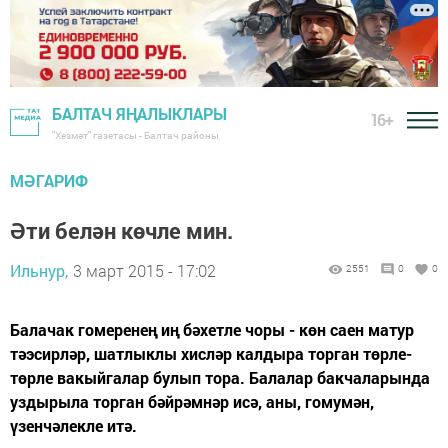
БАЛТАЧ ЯҢАЛЫКЛАРЫ
16+
"Хезмәт" газетасы - Балтач районы
МӘГАРИФ
Әти белән көчле мин.
Ильнур,
3 март 2015 - 17:02
2551
0
0
Балачак гомеренең иң бәхетле чоры - көн саен матур
тәэсирләр, шатлыклы хисләр калдыра торган төрле-
төрле вакыйгалар булып тора. Балалар бакчаларында
уздырыла торган бәйрәмнәр исә, аны, гомумән,
үзенчәлекле итә.