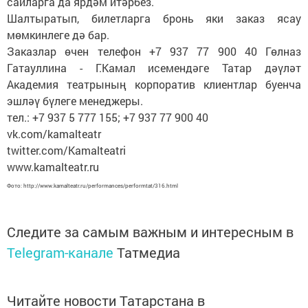
сайларга да ярдәм итәрбез.
Шалтыратып, билетларга бронь яки заказ ясау
мөмкинлеге дә бар.
Заказлар өчен телефон +7 937 77 900 40 Гөлназ
Гатауллина - Г.Камал исемендәге Татар дәүләт
Академия театрының корпоратив клиентлар буенча
эшләү бүлеге менеджеры.
тел.: +7 937 5 777 155; +7 937 77 900 40
vk.com/kamalteatr
twitter.com/Kamalteatri
www.kamalteatr.ru
Фото: http://www.kamalteatr.ru/performances/performtat/316.html
Следите за самым важным и интересным в
Telegram-канале
Татмедиа
Читайте новости Татарстана в