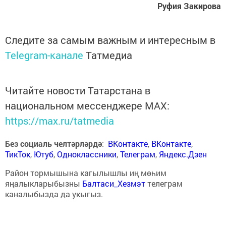
Руфия Закирова
Следите за самым важным и интересным в
Telegram-канале
Татмедиа
Читайте новости Татарстана в
национальном мессенджере MАХ:
https://max.ru/tatmedia
Без социаль челтәрләрдә
:
ВКонтакте
,
ВКонтакте
,
ТикТок
,
Ютуб
,
Одноклассники
,
Телеграм
,
Яндекс.Дзен
Район тормышына кагылышлы иң мөһим
яңалыкларыбызны
Балтаси_Хезмэт
телеграм
каналыбызда да укыгыз.