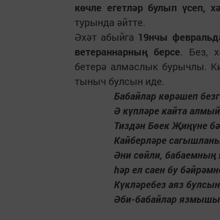
көчле егетләр булып үсеп, 
турында әйтте.
Әхәт абыйга
19нчы февральд
ветераннарның берсе
. Без, 
бетерә алмаслык бурычлы. К
тыныч булсын иде.
Бабайлар көрәшеп безг
Ә күпләре кайта алмый
Тиздән Бөек Җиңүне бә
Кайберләре сагышланы
Әни сөйли, бабаемның
һәр ел саен бу бәйрәмн
Күкләребез аяз булсын
Әби-бабайлар язмышын