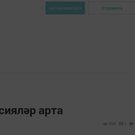
Отправить
Авторизоваться
сияләр арта
2599
0