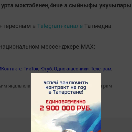
 урта мәктәбенең 4нче а сыйныфы укучылары
интересным в
Telegram-канале
Татмедиа
в национальном мессенджере MАХ:
ВКонтакте
,
ТикТок
,
Ютуб
,
Одноклассники
,
Телеграм
,
һим яңалыкларыбызны
Балтаси_Хезмэт
телеграм