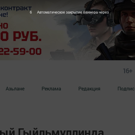
5
Автоматическое закрытие баннера через
16+
Азьлане
Реклама
Редакция
Подпис
бый Гыйльмуллинда