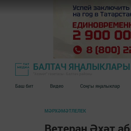
БАЛТАЧ ЯҢАЛЫКЛАРЫ
"Хезмәт" газетасы - Балтач районы
Баш бит
Видео
Соңгы яңалыклар
МӘРХӘМӘТЛЕЛЕК
Ветеран Әхәт а