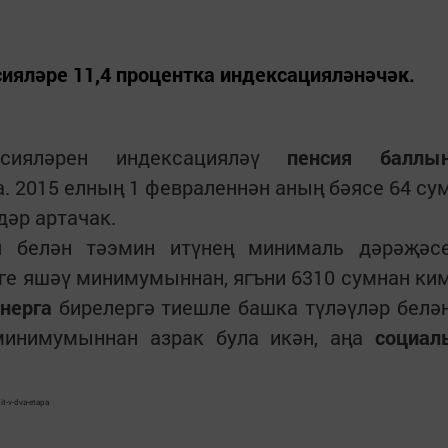
ияләре 11,4 процентка индексацияләнәчәк.
сияләрен индексацияләү
пенсия баллы
 2015 елның 1 февраленнән аның бәясе 64 су
дәр артачак.
я белән тәэмин итүнең минималь дәрәҗәс
әге яшәү минимумыннан, ягъни 6310 сумнан ки
нерга
бирелергә тиешле башка түләүләр белә
минимумыннан азрак була икән, аңа
социал
t-v-dva-etapa