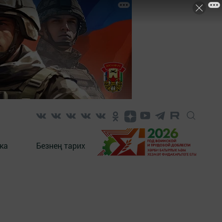
ка
Безнең тарих