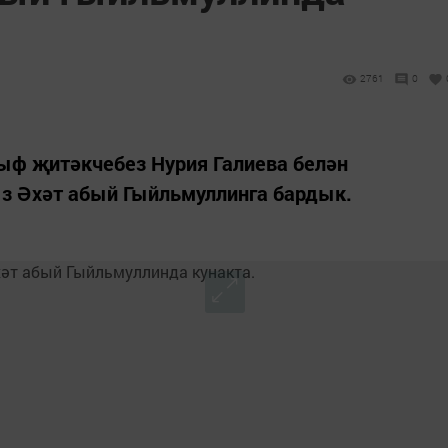
2761
0
ыф җитәкчебез Нурия Галиева белән
з Әхәт абый Гыйльмуллинга бардык.