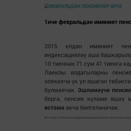
1нче февральдән иминият пенс
2015 елдан иминият пен
индексацияләү аша башкарыла.
10 тиеннән 71 сум 41 тиенгә ка
Лаеклы ялдагыларны пенси
элеккечә үк ул яшәгән төбәкт
булмаячак.
Эшләмәүче пенсио
бергә, пенсия күләме яшәү 
өстәмә
акча билгеләнәчәк.
Фото: http://ruinformer.com/page/indeksacija-pensij-budet-v-2015-godu-prohodi