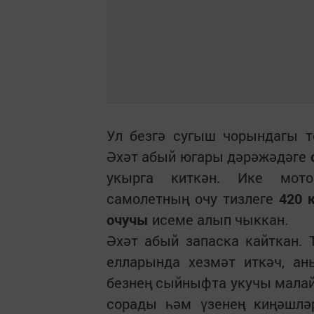
Ул безгә сугыш чорындагы 
Әхәт абый югары дәрәжәдәге
укырга киткән. Ике мо
самолетның очу тизлеге
420 к
очучы
исеме алып чыккан.
Әхәт абый запаска кайткан.
елларында хезмәт иткәч, а
безнең сыйныфта укучы мала
сорады һәм үзенең киңәшлә