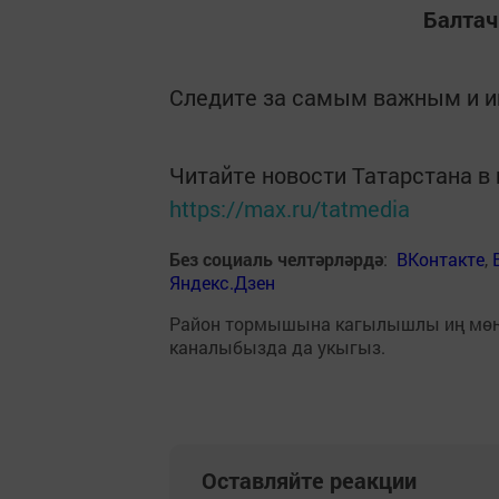
Балтач
Следите за самым важным и 
Читайте новости Татарстана 
https://max.ru/tatmedia
Без социаль челтәрләрдә
:
ВКонтакте
,
Яндекс.Дзен
Район тормышына кагылышлы иң мө
каналыбызда да укыгыз.
Оставляйте реакции