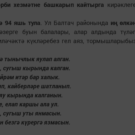
хәрби хезмәтне башкарып кайтырга
кирәклег
ә 94 яшь тула
. Ул Балтач районында
иң өлкә
хәзерге буын балалары, алар алдында түлә
иләчәктә күкләребез гел аяз, тормышларыбы
ә тынычлык яулап алган.
, сугыш кырында калган.
йрәм итәр бар халык.
п, кайберләре шатланып.
 яу кырында калганын.
е, елап каршы ала ул.
, сугыш уты янмасын.
 безгә күрергә язмасын.