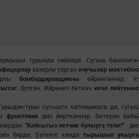
тормышы турында сөйләде. Сугыш башланга
офицерлар
хәзерли торган
очучылар мәктәбен
торлы
бомбардировщикны
өйрәнгәннәр. У
м/сәг.
булган. Өйрәнеп беткәч
кече лейтенан
 Турыдан-туры сугышта катнашмаса да, сугы
ны
фронтовик
дип йөрткәннәр. Ветеран баба
йлардан:
"Кайсыгыз летчик булырга тели?"
- ди
рен бирде. Бүгенге көндә
тырышып укырга