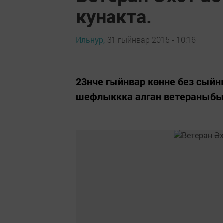
кунакта.
Ильнур,
31 гыйнвар 2015 - 10:16
23нче гыйнвар көнне без сыйн
шефлыккка алган ветераныбы