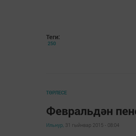
Теги:
250
ТӨРЛЕСЕ
Февральдән пен
Ильнур,
31 гыйнвар 2015 - 08:04