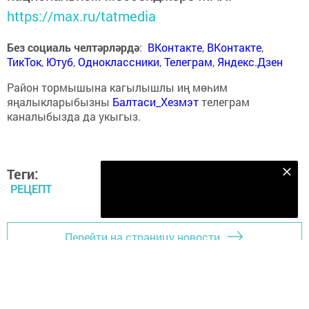
https://max.ru/tatmedia
Без социаль челтәрләрдә
:
ВКонтакте
,
ВКонтакте
,
ТикТок
,
Ютуб
,
Одноклассники
,
Телеграм
,
Яндекс.Дзен
Район тормышына кагылышлы иң мөһим
яңалыкларыбызны
Балтаси_Хезмэт
телеграм
каналыбызда да укыгыз.
Теги:
Безнең Яндекс Дзен каналына языл
РЕЦЕПТ
Подписаться
Перейти на страницу новости