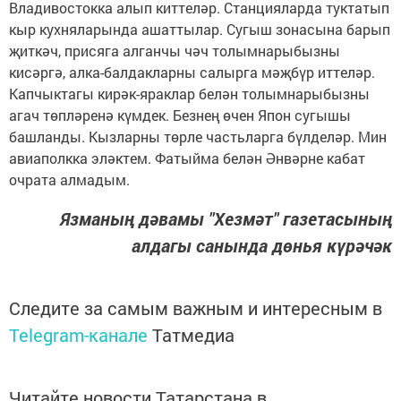
Владивостокка алып киттеләр. Станцияларда туктатып
кыр кухняларында ашаттылар. Сугыш зонасына барып
җиткәч, присяга алганчы чәч толымнарыбызны
кисәргә, алка-балдакларны салырга мәҗбүр иттеләр.
Капчыктагы кирәк-яраклар белән толымнарыбызны
агач төпләренә күмдек. Безнең өчен Япон сугышы
башланды. Кызларны төрле частьларга бүлделәр. Мин
авиаполкка эләктем. Фатыйма белән Әнвәрне кабат
очрата алмадым.
Язманың дәвамы "Хезмәт" газетасының
алдагы санында дөнья күрәчәк
Следите за самым важным и интересным в
Telegram-канале
Татмедиа
Читайте новости Татарстана в