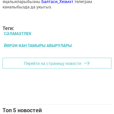
яңалыкларыбызны
Балтаси_Хезмэт
телеграм
каналыбызда да укыгыз.
Теги:
СӘЛАМӘТЛЕК
ЙӨРӘК-КАН ТАМЫРЫ АВЫРУЛАРЫ
Перейти на страницу новости
Топ 5 новостей