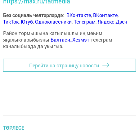
https://max.ru/tatmedia
Без социаль челтәрләрдә
:
ВКонтакте
,
ВКонтакте
,
ТикТок
,
Ютуб
,
Одноклассники
,
Телеграм
,
Яндекс.Дзен
Район тормышына кагылышлы иң мөһим
яңалыкларыбызны
Балтаси_Хезмэт
телеграм
каналыбызда да укыгыз.
Перейти на страницу новости
ТӨРЛЕСЕ