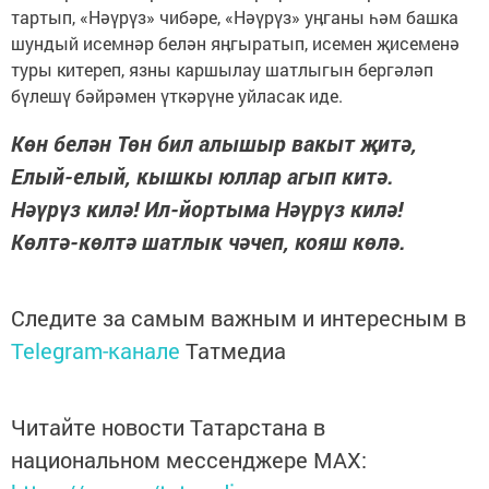
тартып, «Нәүрүз» чибәре, «Нәүрүз» уӊганы һәм башка
шундый исемнәр белән яӊгыратып, исемен җисеменә
туры китереп, язны каршылау шатлыгын бергәләп
бүлешү бәйрәмен үткәрүне уйласак иде.
Көн белән Төн бил алышыр вакыт җитә,
Елый-елый, кышкы юллар агып китә.
Нәүрүз килә! Ил-йортыма Нәүрүз килә!
Көлтә-көлтә шатлык чәчеп, кояш көлә.
Следите за самым важным и интересным в
Telegram-канале
Татмедиа
Читайте новости Татарстана в
национальном мессенджере MАХ: