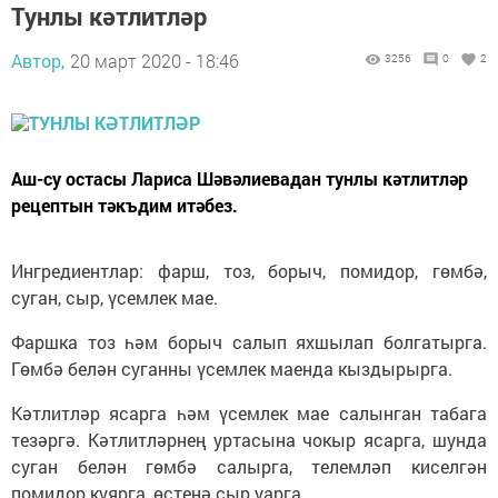
Тунлы кәтлитләр
Автор,
20 март 2020 - 18:46
3256
0
2
Аш-су остасы Лариса Шәвәлиевадан тунлы кәтлитләр
рецептын тәкъдим итәбез.
Ингредиентлар: фарш, тоз, борыч, помидор, гөмбә,
суган, сыр, үсемлек мае.
Фаршка тоз һәм борыч салып яхшылап болгатырга.
Гөмбә белән суганны үсемлек маенда кыздырырга.
Кәтлитләр ясарга һәм үсемлек мае салынган табага
тезәргә. Кәтлитләрнең уртасына чокыр ясарга, шунда
суган белән гөмбә салырга, телемләп киселгән
помидор куярга, өстенә сыр уарга.