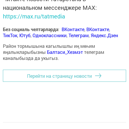
национальном мессенджере MАХ:
https://max.ru/tatmedia
Без социаль челтәрләрдә
:
ВКонтакте
,
ВКонтакте
,
ТикТок
,
Ютуб
,
Одноклассники
,
Телеграм
,
Яндекс.Дзен
Район тормышына кагылышлы иң мөһим
яңалыкларыбызны
Балтаси_Хезмэт
телеграм
каналыбызда да укыгыз.
Перейти на страницу новости