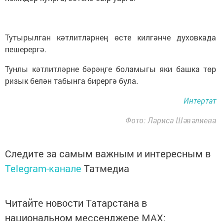
Тутырылган кәтлитләрнең өсте килгәнче духовкада
пешерергә.
Тунлы кәтлитләрне бәрәңге боламыгы яки башка төр
ризык белән табынга бирергә була.
Интертат
Фото: Лариса Шәвәлиева
Следите за самым важным и интересным в
Telegram-канале
Татмедиа
Читайте новости Татарстана в
национальном мессенджере MАХ: