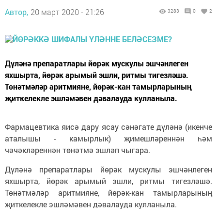
Автор,
20 март 2020 - 21:26
3283
0
2
Дүләнә препаратлары йөрәк мускулы эшчәнлеген
яхшырта, йөрәк арымый эшли, ритмы тигезләшә.
Төнәтмәләр аритмияне, йөрәк-кан тамырларының
җиткелекле эшләмәвен дәвалауда кулланыла.
Фармацевтика яисә дару ясау сәнәгате дүләнә (икенче
аталышы - камырлык) җимешләреннән һәм
чәчәкләреннән төнәтмә эшләп чыгара.
Дүләнә препаратлары йөрәк мускулы эшчәнлеген
яхшырта, йөрәк арымый эшли, ритмы тигезләшә.
Төнәтмәләр аритмияне, йөрәк-кан тамырларының
җиткелекле эшләмәвен дәвалауда кулланыла.