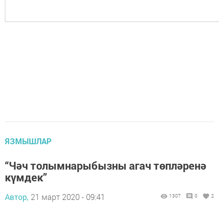
ЯЗМЫШЛАР
“Чәч толымнарыбызны агач төпләренә
күмдек”
Автор,
21 март 2020 - 09:41
1307
0
2