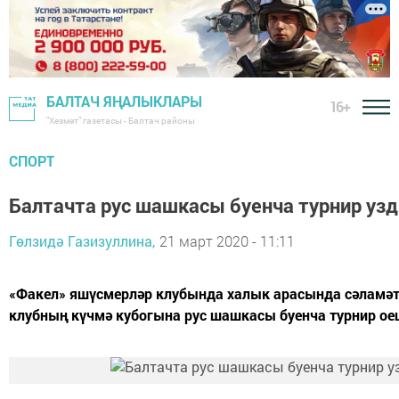
БАЛТАЧ ЯҢАЛЫКЛАРЫ
16+
"Хезмәт" газетасы - Балтач районы
СПОРТ
Балтачта рус шашкасы буенча турнир уз
Гөлзидә Газизуллина,
21 март 2020 - 11:11
«Факел» яшүсмерләр клубында халык арасында сәламә
клубның күчмә кубогына рус шашкасы буенча турнир 