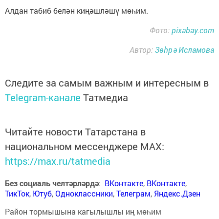
Алдан табиб белән киңәшләшү мөһим.
Фото:
pixabay.com
Автор:
Зөһрә Исламова
Следите за самым важным и интересным в
Telegram-канале
Татмедиа
Читайте новости Татарстана в
национальном мессенджере MАХ:
https://max.ru/tatmedia
Без социаль челтәрләрдә
:
ВКонтакте
,
ВКонтакте
,
ТикТок
,
Ютуб
,
Одноклассники
,
Телеграм
,
Яндекс.Дзен
Район тормышына кагылышлы иң мөһим