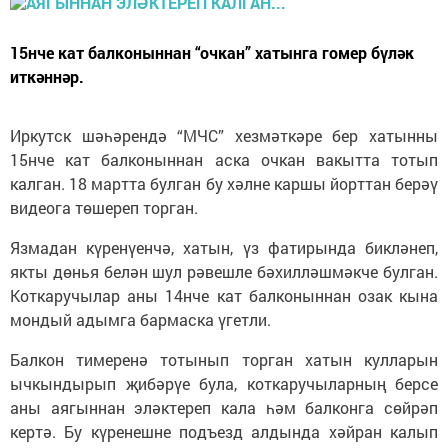
15нче кат балконыннан “очкан” хатынга гомер бүләк
иткәннәр.
Иркутск шәһәрендә “МЧС” хезмәткәре бер хатынны
15нче кат балконыннан аска очкан вакытта тотып
калган. 18 мартта булган бу хәлне каршы йорттан берәү
видеога төшереп торган.
Язмадан күренүенчә, хатын, үз фатирында бикләнеп,
якты дөнья белән шул рәвешле бәхилләшмәкче булган.
Коткаручылар аны 14нче кат балконыннан озак кына
мондый адымга бармаска үгетли.
Балкон тимеренә тотынып торган хатын кулларын
ычкындырып җибәрүе була, коткаручыларның берсе
аны аягыннан эләктереп кала һәм балконга сөйрәп
кертә. Бу күренешне подъезд алдында хәйран калып