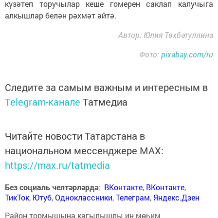
күзәтеп торучылар кеше гомерен саклап калучыга
алкышлар белән рәхмәт әйтә.
Автор: Юлия Төхбәтуллина
Фото:
pixabay.com/ru
Следите за самым важным и интересным в
Telegram-канале
Татмедиа
Читайте новости Татарстана в
национальном мессенджере MАХ:
https://max.ru/tatmedia
Без социаль челтәрләрдә
:
ВКонтакте
,
ВКонтакте
,
ТикТок
,
Ютуб
,
Одноклассники
,
Телеграм
,
Яндекс.Дзен
Район тормышына кагылышлы иң мөһим