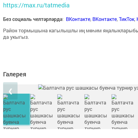
https://max.ru/tatmedia
Без социаль челтәрләрдә
:
ВКонтакте
,
ВКонтакте
,
ТикТок
,
Район тормышына кагылышлы иң мөһим яңалыкларыб
да укыгыз.
Галерея
❮