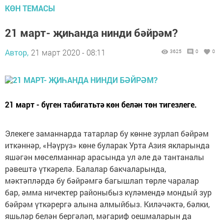
КӨН ТЕМАСЫ
21 март- җиһанда нинди бәйрәм?
Автор,
21 март 2020 - 08:11
3625
0
0
21 март - бүген табигатьтә көн белән төн тигезлеге.
Элекеге заманнарда татарлар бу көнне зурлап бәйрәм
иткәннәр, «Нәүрүз» көне буларак Урта Азия якларында
яшәгән мөселманнар арасында ул әле дә тантаналы
рәвештә үткәрелә. Балалар бакчаларында,
мәктәпләрдә бу бәйрәмгә багышлап төрле чаралар
бар, әмма ничектер районыбыз күләмендә мондый зур
бәйрәм үткәрергә алына алмыйбыз. Киләчәктә, бәлки,
яшьләр белән бергәләп, мәгариф оешмаларын да