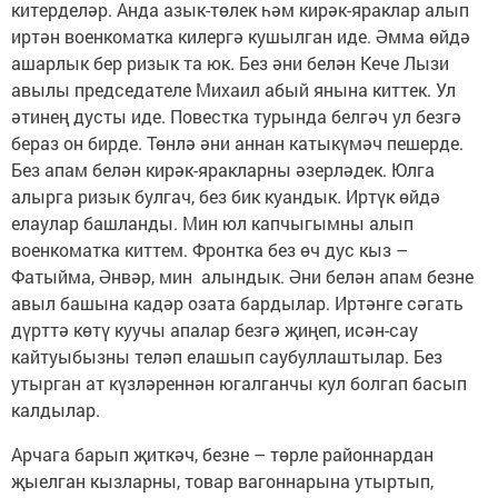
китерделәр. Анда азык-төлек һәм кирәк-яраклар алып
иртән военкоматка килергә кушылган иде. Әмма өйдә
ашарлык бер ризык та юк. Без әни белән Кече Лызи
авылы председателе Михаил абый янына киттек. Ул
әтинең дусты иде. Повестка турында белгәч ул безгә
бераз он бирде. Төнлә әни аннан катыкүмәч пешерде.
Без апам белән кирәк-яракларны әзерләдек. Юлга
алырга ризык булгач, без бик куандык. Иртүк өйдә
елаулар башланды. Мин юл капчыгымны алып
военкоматка киттем. Фронтка без өч дус кыз –
Фатыйма, Әнвәр, мин алындык. Әни белән апам безне
авыл башына кадәр озата бардылар. Иртәнге сәгать
дүрттә көтү куучы апалар безгә җиңеп, исән-сау
кайтуыбызны теләп елашып саубуллаштылар. Без
утырган ат күзләреннән югалганчы кул болгап басып
калдылар.
Арчага барып җиткәч, безне – төрле районнардан
җыелган кызларны, товар вагоннарына утыртып,