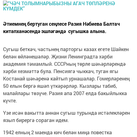
Әтиемнең бертуган сеңлесе Разия Нәбиева Балтач
китапханәсендә эшләгәндә сугышка алына.
Сугыш беткәч, частьнең парторгы казах егете Шайкен
белән өйләнешәләр. Җизни Ленинградта хәрби
академия тәмамлый. СССРның төрле шәһәрләрендә
хәрби хезмәттә була. Пенсиягә чыккач, туган ягы
Костанай шәһәренә кайтып урнашалар. Гомерләренең
50 елын бергә яшәп үткәрәрләр. Кызлары табиб,
малайлары төзүче. Разия апа 2007 елда бакыйлыкка
күчте.
Үзе исән вакытта аннан сугыш турында истәлекләрен
язып бирергә сораган идем.
1942 елның 2 маенда кич белән миңа повестка