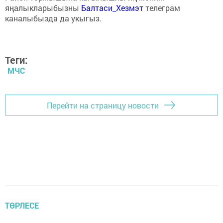
яңалыкларыбызны
Балтаси_Хезмэт
телеграм
каналыбызда да укыгыз.
Теги:
МЧС
Перейти на страницу новости
ТӨРЛЕСЕ