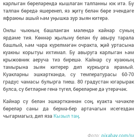
карлыган бөреләрендә кышлаган талпанны юк итә. Бу
талпан бөредә яшеренеп, яз җитү белән бөре эчендәге
яфракны ашый һәм уңышка зур зыян китерә.
Онлы чыкның башланган мәлендә кайнар суның
ярдәме тия. Көннәр җылыну белән бу авыру тарала
башлый, һәм чара күрелмәгән очракта, җәй уртасына
куакны корытуы ихтимал. Бу авыруга карлыган һәм
крыжовник аеруча тиз бирешә. Кайнар су куакның
тамырына зыян китерер дип куркырга ярамый.
Куакларны эшкәрткәндә, су температурасы 60-70
градус чамасы булырга тиеш. 80 градустан югарырак
булса, су бетләрне генә түгел, бөреләрне дә үтерәчәк.
Кайнар су белән эшкәрткәннән соң, куакта чәчәкле
бөреләр саны да бермә-бер артачагын исегездән
чыгармагыз, дип яза
Кызыл таң
.
Фото:
pixabay.com/ru