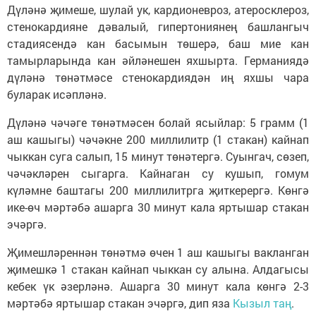
Дүләнә җимеше, шулай ук, кардионевроз, атеросклероз,
стенокардияне дәвалый, гипертониянең башлангыч
стадиясендә кан басымын төшерә, баш мие кан
тамырларында кан әйләнешен яхшырта. Германиядә
дүләнә төнәтмәсе стенокардиядән иң яхшы чара
буларак исәпләнә.
Дүләнә чәчәге төнәтмәсен болай ясыйлар: 5 грамм (1
аш кашыгы) чәчәкне 200 миллилитр (1 стакан) кайнап
чыккан суга салып, 15 минут төнәтергә. Суынгач, сөзеп,
чәчәкләрен сыгарга. Кайнаган су кушып, гомум
күләмне баштагы 200 миллилитрга җиткерергә. Көнгә
ике-өч мәртәбә ашарга 30 минут кала яртышар стакан
эчәргә.
Җимешләреннән төнәтмә өчен 1 аш кашыгы вакланган
җимешкә 1 стакан кайнап чыккан су алына. Алдагысы
кебек үк әзерләнә. Ашарга 30 минут кала көнгә 2-3
мәртәбә яртышар стакан эчәргә, дип яза
Кызыл таң
.