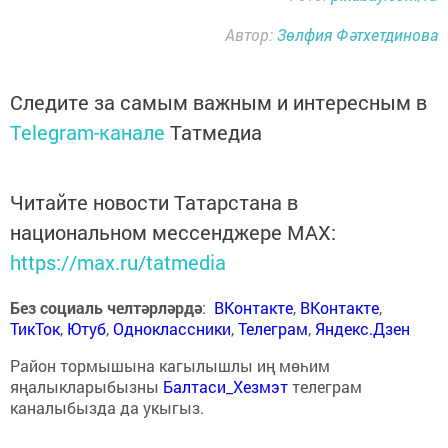
Автор:
Зөлфия Фәтхетдинова
Следите за самым важным и интересным в
Telegram-канале
Татмедиа
Читайте новости Татарстана в
национальном мессенджере MАХ:
https://max.ru/tatmedia
Без социаль челтәрләрдә
:
ВКонтакте
,
ВКонтакте
,
ТикТок
,
Ютуб
,
Одноклассники
,
Телеграм
,
Яндекс.Дзен
Район тормышына кагылышлы иң мөһим
яңалыкларыбызны
Балтаси_Хезмэт
телеграм
каналыбызда да укыгыз.