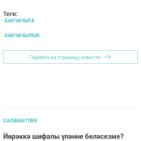
Теги:
БАКЧАЧЫГА
БАКЧАЧЫЛЫК
Перейти на страницу новости
СӘЛАМӘТЛЕК
Йөрәккә шифалы үләнне беләсезме?