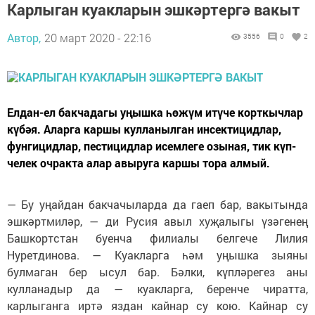
Карлыган куакларын эшкәртергә вакыт
Автор,
20 март 2020 - 22:16
3556
0
2
Елдан-ел бакчадагы уңышка һөжүм итүче корткычлар
күбәя. Аларга каршы кулланылган инсектицидлар,
фунгицидлар, пестицидлар исемлеге озыная, тик күп­
челек очракта алар авыруга каршы тора алмый.
— Бу уңайдан бакчачыларда да гаеп бар, вакытында
эшкәртмиләр, — ди Русия авыл хуҗалыгы үзәгенең
Башкортстан буенча филиалы белгече Лилия
Нуретдинова. — Куакларга һәм уңышка зыяны
булмаган бер ысул бар. Бәлки, күпләрегез аны
кулланадыр да — куакларга, беренче чиратта,
карлыганга иртә яздан кайнар су кою. Кайнар су