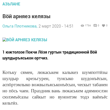
АЗЬЛАНЕ
Вӧй арняез келязы
Ольга Плотникова,
2 март 2020 - 14:51
1734
0
0
1 южтолэзе Покчи Лӧзя гуртын традиционной Вӧй
шулдыръяськон ортчиз.
Котьку сямен, люкаськем калыкез шумпоттӥзы
шулдыр крезьгурен, тунсыко шудонъёсын,
аспӧртэмлыко вожвылъяськонъёсын, ческыт табанен
но пӧсь чаен. Праздник вань люкаськем адямиослэн
сюлэмъёсазы сайкыт но вунонтэм тодэ ваёнъёс
кельтӥз.