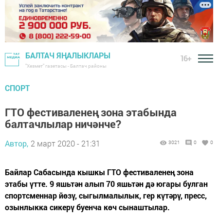
БАЛТАЧ ЯҢАЛЫКЛАРЫ
16+
"Хезмәт" газетасы - Балтач районы
СПОРТ
ГТО фестиваленең зона этабында
балтачлылар ничәнче?
Автор,
2 март 2020 - 21:31
3021
0
0
Байлар Сабасында кышкы ГТО фестиваленең зона
этабы үтте. 9 яшьтән алып 70 яшьтән дә югары булган
спортсменнар йөзү, сыгылмалылык, гер күтәрү, пресс,
озынлыкка сикерү буенча көч сынаштылар.