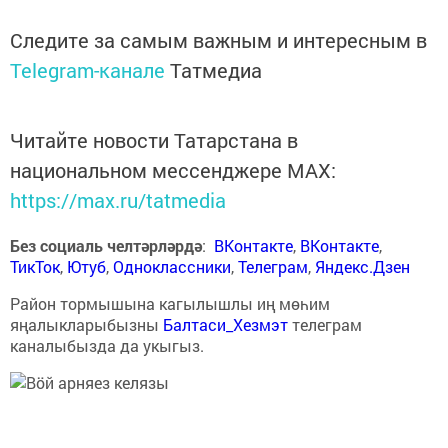
Следите за самым важным и интересным в
Telegram-канале
Татмедиа
Читайте новости Татарстана в
национальном мессенджере MАХ:
https://max.ru/tatmedia
Без социаль челтәрләрдә
:
ВКонтакте
,
ВКонтакте
,
ТикТок
,
Ютуб
,
Одноклассники
,
Телеграм
,
Яндекс.Дзен
Район тормышына кагылышлы иң мөһим
яңалыкларыбызны
Балтаси_Хезмэт
телеграм
каналыбызда да укыгыз.