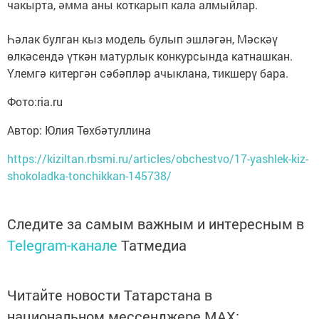
чакырта, әмма аны коткарып кала алмыйлар.
Һәлак булган кыз модель булып эшләгән, Мәскәү
өлкәсендә үткән матурлык конкурсында катнашкан.
Үлемгә китергән сәбәпләр ачыклана, тикшерү бара.
Фото:ria.ru
Автор: Юлия Төхбәтуллина
https://kiziltan.rbsmi.ru/articles/obchestvo/17-yashlek-kiz-
shokoladka-tonchikkan-145738/
Следите за самым важным и интересным в
Telegram-канале
Татмедиа
Читайте новости Татарстана в
национальном мессенджере MАХ: