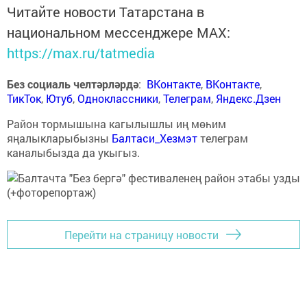
Читайте новости Татарстана в
национальном мессенджере MАХ:
https://max.ru/tatmedia
Без социаль челтәрләрдә
:
ВКонтакте
,
ВКонтакте
,
ТикТок
,
Ютуб
,
Одноклассники
,
Телеграм
,
Яндекс.Дзен
Район тормышына кагылышлы иң мөһим
яңалыкларыбызны
Балтаси_Хезмэт
телеграм
каналыбызда да укыгыз.
Перейти на страницу новости