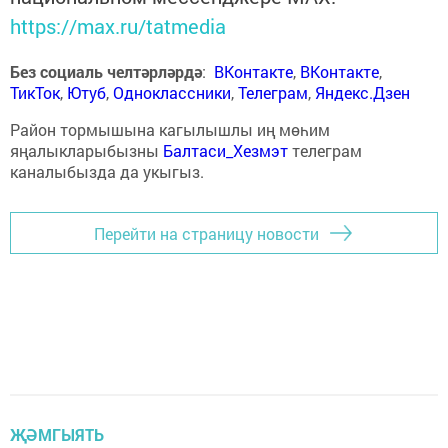
https://max.ru/tatmedia
Без социаль челтәрләрдә
:
ВКонтакте
,
ВКонтакте
,
ТикТок
,
Ютуб
,
Одноклассники
,
Телеграм
,
Яндекс.Дзен
Район тормышына кагылышлы иң мөһим
яңалыкларыбызны
Балтаси_Хезмэт
телеграм
каналыбызда да укыгыз.
Перейти на страницу новости
ҖӘМГЫЯТЬ