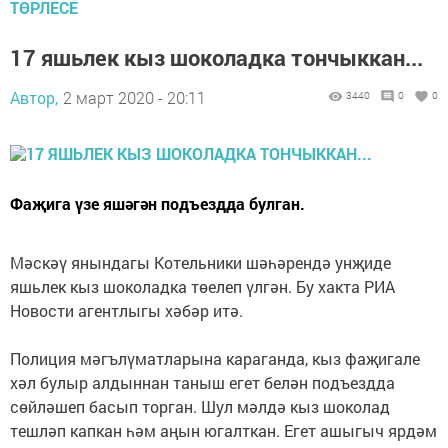
ТӨРЛЕСЕ
17 яшьлек кыз шоколадка тончыккан...
Автор,
2 март 2020 - 20:11
3440
0
0
Фаҗига үзе яшәгән подъездда булган.
Мәскәү янындагы Котельники шәһәрендә унҗиде
яшьлек кыз шоколадка төелеп үлгән. Бу хакта РИА
Новости агентлыгы хәбәр итә.
Полиция мәгълүматларына караганда, кыз фаҗигале
хәл булыр алдыннан таныш егет белән подъездда
сөйләшеп басып торган. Шул мәлдә кыз шоколад
тешләп капкан һәм аңын югалткан. Егет ашыгыч ярдәм