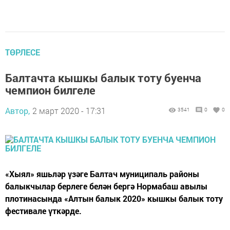
ТӨРЛЕСЕ
Балтачта кышкы балык тоту буенча
чемпион билгеле
Автор,
2 март 2020 - 17:31
3541
0
0
«Хыял» яшьләр үзәге Балтач муниципаль районы
балыкчылар берлеге белән бергә Нормабаш авылы
плотинасында «Алтын балык 2020» кышкы балык тоту
фестивале үткәрде.