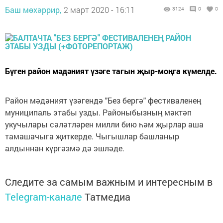
Баш мөхәррир,
2 март 2020 - 16:11
3124
0
0
Бүген район мәдәният үзәге тагын җыр-моңга күмелде.
Район мәдәният үзәгендә "Без бергә" фестиваленең
муниципаль этабы узды. Районыбызның мәктәп
укучылары сәләтләрен милли бию һәм җырлар аша
тамашачыга җиткерде. Чыгышлар башланыр
алдыннан күргәзмә дә эшләде.
Следите за самым важным и интересным в
Telegram-канале
Татмедиа