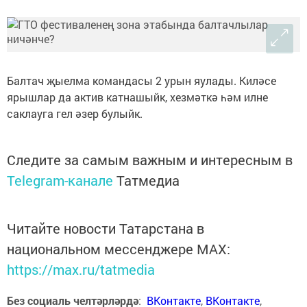
Балтач җыелма командасы 2 урын яулады. Киләсе
ярышлар да актив катнашыйк, хезмәткә һәм илне
саклауга гел әзер булыйк.
Следите за самым важным и интересным в
Telegram-канале
Татмедиа
Читайте новости Татарстана в
национальном мессенджере MАХ:
https://max.ru/tatmedia
Без социаль челтәрләрдә
:
ВКонтакте
,
ВКонтакте
,