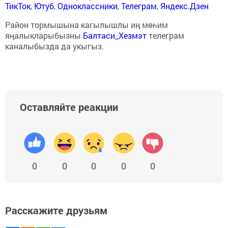
ТикТок
,
Ютуб
,
Одноклассники
,
Телеграм
,
Яндекс.Дзен
Район тормышына кагылышлы иң мөһим
яңалыкларыбызны
Балтаси_Хезмэт
телеграм
каналыбызда да укыгыз.
Оставляйте реакции
0
0
0
0
0
Расскажите друзьям