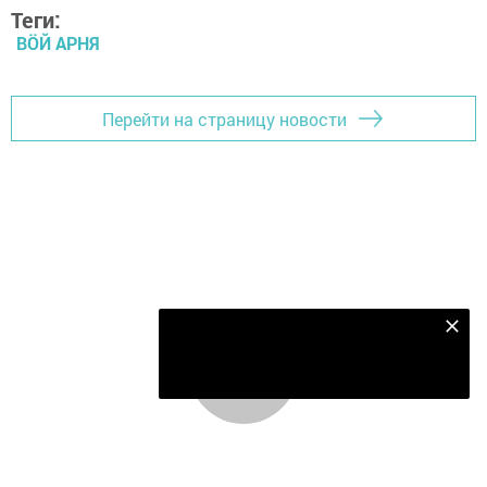
Теги:
ВӦЙ АРНЯ
Перейти на страницу новости
Безнең Яндекс Дзен каналына языл
Подписаться