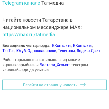
Telegram-канале
Татмедиа
Читайте новости Татарстана в
национальном мессенджере MАХ:
https://max.ru/tatmedia
Без социаль челтәрләрдә
:
ВКонтакте
,
ВКонтакте
,
ТикТок
,
Ютуб
,
Одноклассники
,
Телеграм
,
Яндекс.Дзен
Район тормышына кагылышлы иң мөһим
яңалыкларыбызны
Балтаси_Хезмэт
телеграм
каналыбызда да укыгыз.
Перейти на страницу новости