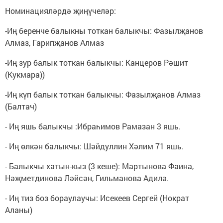
Номинацияләрдә җиңүчеләр:
-Иң беренче балыкны тоткан балыкчы: Фазылҗанов
Алмаз, Гарипҗанов Алмаз
-Иң зур балык тоткан балыкчы: Канцеров Рәшит
(Кукмара))
-Иң күп балык тоткан балыкчы: Фазылҗанов Алмаз
(Балтач)
- Иң яшь балыкчы :Ибраһимов Рамазан 3 яшь.
- Иң өлкән балыкчы: Шәйдуллин Хәлим 71 яшь.
- Балыкчы хатын-кыз (3 кеше): Мартынова Фаина,
Нәҗметдинова Ләйсән, Гильманова Адилә.
- Иң тиз боз бораулаучы: Исекеев Сергей (Нократ
Аланы)