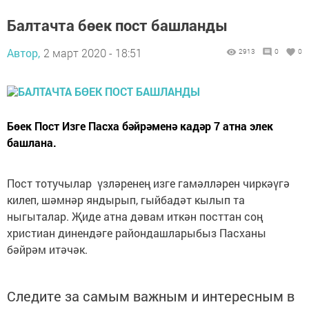
Балтачта бөек пост башланды
Автор,
2 март 2020 - 18:51
2913
0
0
Бөек Пост Изге Пасха бәйрәменә кадәр 7 атна элек
башлана.
Пост тотучылар үзләренең изге гамәлләрен чиркәүгә
килеп, шәмнәр яндырып, гыйбадәт кылып та
ныгыталар. Җиде атна дәвам иткән посттан соң
христиан динендәге райондашларыбыз Пасханы
бәйрәм итәчәк.
Следите за самым важным и интересным в