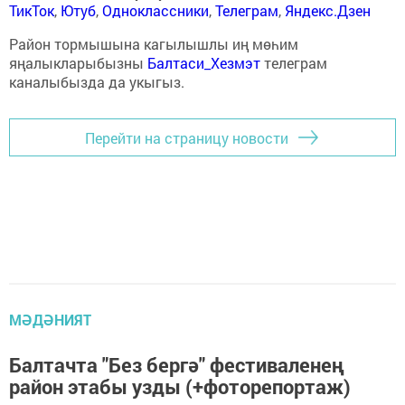
ТикТок
,
Ютуб
,
Одноклассники
,
Телеграм
,
Яндекс.Дзен
Район тормышына кагылышлы иң мөһим
яңалыкларыбызны
Балтаси_Хезмэт
телеграм
каналыбызда да укыгыз.
Перейти на страницу новости
МӘДӘНИЯТ
Балтачта "Без бергә" фестиваленең
район этабы узды (+фоторепортаж)