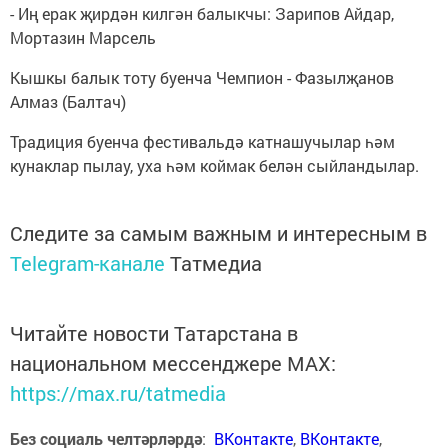
- Иң ерак җирдән килгән балыкчы: Зарипов Айдар,
Мортазин Марсель
Кышкы балык тоту буенча Чемпион - Фазылҗанов
Алмаз (Балтач)
Традиция буенча фестивальдә катнашучылар һәм
кунаклар пылау, уха һәм коймак белән сыйландылар.
Следите за самым важным и интересным в
Telegram-канале
Татмедиа
Читайте новости Татарстана в
национальном мессенджере MАХ:
https://max.ru/tatmedia
Без социаль челтәрләрдә
:
ВКонтакте
,
ВКонтакте
,