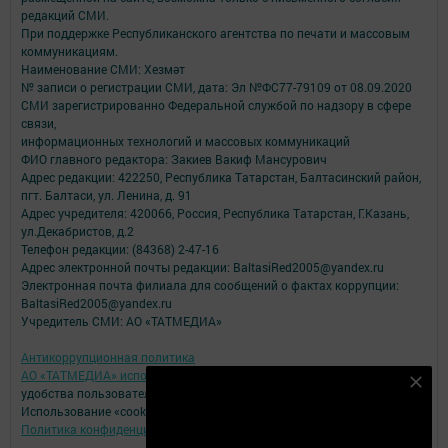
редакций СМИ.
При поддержке Республиканского агентства по печати и массовым
коммуникациям.
Наименование СМИ: Хезмәт
№ записи о регистрации СМИ, дата: Эл №ФС77-79109 от 08.09.2020
СМИ зарегистрированно Федеральной службой по надзору в сфере
связи,
информационных технологий и массовых коммуникаций
ФИО главного редактора: Закиев Вакиф Мансурович
Адрес редакции: 422250, Республика Татарстан, Балтасинский район,
пгт. Балтаси, ул. Ленина, д. 91
Адрес учредителя: 420066, Россия, Республика Татарстан, Г.Казань,
ул.Декабристов, д.2
Телефон редакции: (84368) 2-47-16
Адрес электронной почты редакции: BaltasiRed2005@yandex.ru
Электронная почта филиала для сообщений о фактах коррупции:
BaltasiRed2005@yandex.ru
Учредитель СМИ: АО «ТАТМЕДИА»
Антикоррупционная политика
АО «ТАТМЕДИА» использует «cookie»
для персонализации сервисов и
Безнең Яндекс Дзен каналына языл
удобства пользователей сайтом.
Использование «cookie» можно отменить в настройках браузера.
Подписаться
Политика конфиденциальности