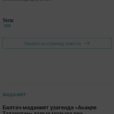
Теги:
250
Перейти на страницу новости
МӘДӘНИЯТ
Балтач мәдәният үзәгендә «Аһәңле
Татарстан» халык музыка уен