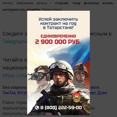
көтелә. Бәйрәмнең кунагы -
«Сорнай» татар фольклор вокаль-
инструменталь ансамбле
. Рәхим итегез.
Следите за самым важным и интересным в
Telegram-канале
Татмедиа
Читайте новости Татарстана в
национальном мессенджере MАХ:
https://max.ru/tatmedia
Без социаль челтәрләрдә
:
ВКонтакте
,
ВКонтакте
,
ТикТок
,
Ютуб
,
Одноклассники
,
Телеграм
,
Яндекс.Дзен
Район тормышына кагылышлы иң мөһим
яңалыкларыбызны
Балтаси_Хезмэт
телеграм
каналыбызда да укыгыз.