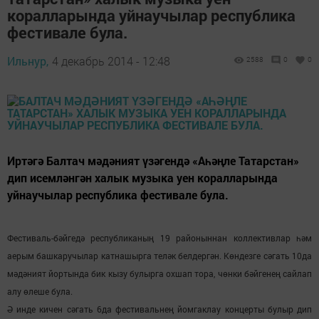
коралларында уйнаучылар республика
фестивале була.
Ильнур,
4 декабрь 2014 - 12:48
2588
0
0
Иртәгә Балтач мәдәният үзәгендә «Аһәңле Татарстан»
дип исемләнгән халык музыка уен коралларында
уйнаучылар республика фестивале була.
Фестиваль-бәйгедә республиканың 19 районыннан коллективлар һәм
аерым башкаручылар катнашырга теләк белдергән. Көндезге сәгать 10да
мәдәният йортында бик кызу булырга охшап тора, чөнки бәйгенең сайлап
алу өлеше була.
Ә инде кичен сәгать 6да фестивальнең йомгаклау концерты булыр дип