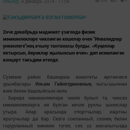
Ильнур,
4 декабрь 2014 - 11:54
2534
0
0
2нче декабрьдә мәдәният үзәгендә физик
мөмкинлекләре чикләнгән кешеләр өчен "Инвалидлар
ункөнлеге"нең ачылу тантанасы булды. «Күңелләр
яктырсын, йөрәкләр җылынсын өчен» дип исемләнгән
концерт тәкъдим ителде.
Сүземне район башкарма комитеты җитәкчесе
урынбасары
Илһам Гайнетдиновның
чыгы-шыннан
өзек белән башлыйсым килә:
- Биредә мөмкинлекләре чикле булып та, чиксез
мөмкинлекләргә ия булган көчле рухлы шәхесләр
утыра. Алар арасында спортчылар, иҗатны
яратучылар да бар. Сезгә сокланмый, сезнең белән
горурланмый мөмкин түгел, сез үз мисалыгызда