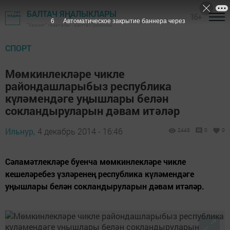
БАЛТАЧ ЯҢАЛЫКЛАРЫ
16+
6
Автоматическое закрытие баннера через
"Хезмәт" газетасы - Балтач районы
СПОРТ
Мөмкинлекләре чикле
райондашларыбыз республика
күләмендәге уңышлары белән
сокландыруларын дәвам итәләр
Ильнур,
4 декабрь 2014 - 16:46
2443
0
0
Сәламәтлекләре буенча мөмкинлекләре чикле
кешеләребез үзләренең республика күләмендәге
уңышлары белән сокландыруларын дәвам итәләр.