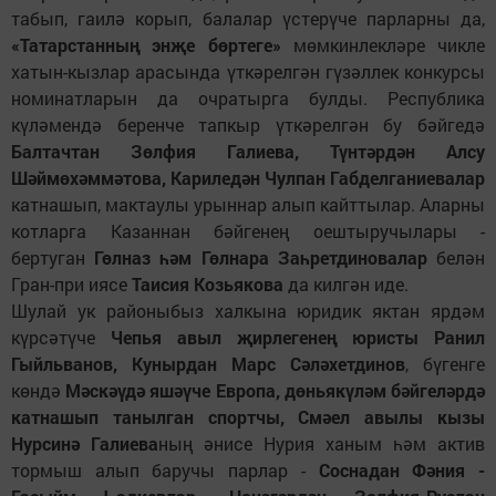
табып, гаилә корып, балалар үстерүче парларны да,
«Татарстанның энҗе бөртеге»
мөмкинлекләре чикле
хатын-кызлар арасында үткәрелгән гүзәллек конкурсы
номинатларын да очратырга булды. Республика
күләмендә беренче тапкыр үткәрелгән бу бәйгедә
Балтачтан Зөлфия Галиева, Түнтәрдән Алсу
Шәймөхәммәтова, Кариледән Чулпан Габделганиевалар
катнашып, мактаулы урыннар алып кайттылар. Аларны
котларга Казаннан бәйгенең оештыручылары -
бертуган
Гөлназ һәм Гөлнара Заһретдиновалар
белән
Гран-при иясе
Таисия Козьякова
да килгән иде.
Шулай ук районыбыз халкына юридик яктан ярдәм
күрсәтүче
Чепья авыл җирлегенең юристы Ранил
Гыйльванов, Кунырдан Марс Сәләхетдинов
, бүгенге
көндә
Мәскәүдә яшәүче Европа, дөньякүләм бәйгеләрдә
катнашып танылган спортчы, Смәел авылы кызы
Нурсинә Галиева
ның әнисе Нурия ханым һәм актив
тормыш алып баручы парлар -
Соснадан Фәния -