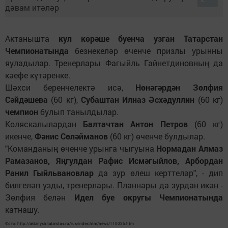
Актанышта
кул көрәше буенча узган Татарстан
Чемпионатында
безнекеләр өченче призлы урынны
яуладылар. Тренерлары Фагыйль Гайнетдиновның да
кәефе күтәренке.
Шәхси беренчелектә исә,
Нөнәгәрдән Зөлфия
Сәйдәшева
(60 кг),
Субаштан Илназ Әсхәдуллин
(60 кг)
чемпион
булып танылдылар.
Коляскалылардан
Балтачтан Антон Петров
(60 кг)
икенче,
Фәнис Сөләйманов
(60 кг) өченче булдылар.
"Команданың өченче урынга чыгуына
Нормадан Алмаз
Рамазанов, Яңгулдан Рафис Исмәгыйлов, Арбордан
Ранил Гыйльвановлар
да зур өлеш керттеләр", - дип
билгеләп узды, тренерлары. Планнары да зурдан икән -
Зөлфия белән
Идел буе округы Чемпионатында
катнашу.
Фото: http://aktanysh.tatarstan.ru/rus/index.htm/news/110036.htm