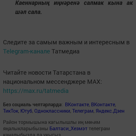
Каеннарның иңнәренә салмак кына ак
шәл сала.
Следите за самым важным и интересным в
Telegram-канале
Татмедиа
Читайте новости Татарстана в
национальном мессенджере MАХ:
https://max.ru/tatmedia
Без социаль челтәрләрдә
:
ВКонтакте
,
ВКонтакте
,
ТикТок
,
Ютуб
,
Одноклассники
,
Телеграм
,
Яндекс.Дзен
Район тормышына кагылышлы иң мөһим
яңалыкларыбызны
Балтаси_Хезмэт
телеграм
каналыбызда да укыгыз.