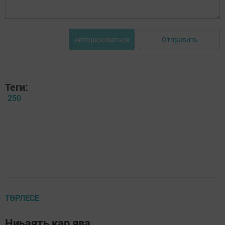
Отправить
Авторизоваться
Теги:
250
ТӨРЛЕСЕ
Ниһаять кар ява