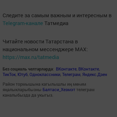
Следите за самым важным и интересным в
Telegram-канале
Татмедиа
Читайте новости Татарстана в
национальном мессенджере MАХ:
https://max.ru/tatmedia
Без социаль челтәрләрдә
:
ВКонтакте
,
ВКонтакте
,
ТикТок
,
Ютуб
,
Одноклассники
,
Телеграм
,
Яндекс.Дзен
Район тормышына кагылышлы иң мөһим
яңалыкларыбызны
Балтаси_Хезмэт
телеграм
каналыбызда да укыгыз.