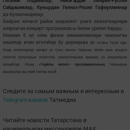
Гасыйм Һадиевлар, Нөнәгәрдән Зөлфия-Руслан
Сәйдәшевлар, Кунырдан Гөлназ-Расил Гафиуллиннар
да бүләкләнделәр.
Бәйрәм кичәсе район мәдәният үзәге хезмәткәрләре
әзерләгән концерт программасы белән үрелеп барды.
Моннан 5 ел элек физик мөмкинлекләре чикләнгән
кешеләр өчен игътибар бу дәрәҗәдә үк
югары түгел иде.
Инде инвалидлар үзләре үк тулы канлы тормыш белән яши алырга
сәләтле булуларын исбатлап, максатларына ирешеп, үз хокукларын
яклыйлар. Моңа
«Уңайлы мохит» программасының
тормышка
ашырылуы да уңай тәэсир ясый.
Следите за самым важным и интересным в
Telegram-канале
Татмедиа
Читайте новости Татарстана в
национальном мессенджере MАХ: