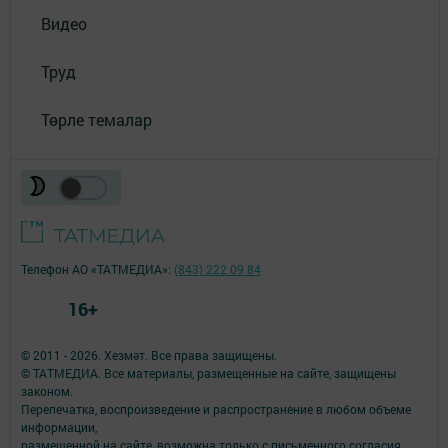
Видео
Труд
Төрле темалар
Телефон АО «ТАТМЕДИА»:
(843) 222 09 84
16+
© 2011 - 2026. Хезмәт. Все права защищены.
© ТАТМЕДИА. Все материалы, размещенные на сайте, защищены
законом.
Перепечатка, воспроизведение и распространение в любом объеме
информации,
размещенной на сайте, возможна только с письменного согласия