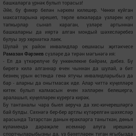
башкаларга үрнәк булып торасыз!
Әйе, бу фикер белән һәркем килешер. Чөнки куйган
максатларына ирешеп, төрле өлкәләрдә үзләрен күп
тапкырлар сынап караган, үзләре артыннан
башкаларны да ияртә алган мондый шәхесләребез
булуы зур хөрмәткә лаек.
Шулай ук район инвалидлар оешмасы җитәкчесе
Рамазан Фәрзиев
сүзләре дә тирән мәгънәгә ия:
- Ел да үткәрелүче бу ункөнлекне бәйрәм, дибез. Бу
бирегә килә алганнар өчен чыннан да шулай, ә бит
безнең урын өстендә генә ятучы инвалидларыбыз да
бар - аларны да онытмасак иде. Алар читтә күңелләре
китек булып калмасын өчен хәлләрен белешергә,
аралашып, күңелләрен күрергә кирәк.
Бу тантаналы чара быел аеруча да хис-кичерешләргә
бай булды. Сәхнәгә бер-бер артлы күтәрелгән шәхесләр
арасында Татарстан данын еракларга таныткан, дөнья
күләмендә дәрәҗәле исемнәр алуга ирешкән
спортчыларыбызны да, үз бәхетләрен туган ягыбызда