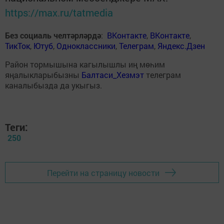
https://max.ru/tatmedia
Без социаль челтәрләрдә
:
ВКонтакте
,
ВКонтакте
,
ТикТок
,
Ютуб
,
Одноклассники
,
Телеграм
,
Яндекс.Дзен
Район тормышына кагылышлы иң мөһим
яңалыкларыбызны
Балтаси_Хезмэт
телеграм
каналыбызда да укыгыз.
Теги:
250
Перейти на страницу новости