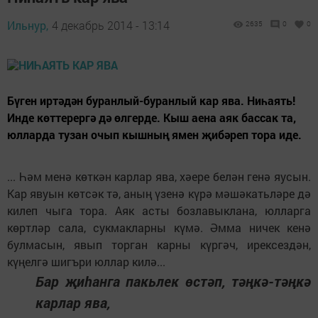
Ильнур,
4 декабрь 2014 - 13:14
2635
0
0
Бүген иртәдән буранлый-буранлый кар ява. Ниһаять!
Инде көттерергә дә өлгерде. Кыш аена аяк бассак та,
юлларда тузан очып кышның ямен җибәреп тора иде.
... Һәм менә көткән карлар ява, хәере белән генә яусын.
Кар явуын көтсәк тә, аның үзенә күрә мәшәкатьләре дә
килеп чыга тора. Аяк асты бозлавыклана, юлларга
көртләр сала, сукмакларны күмә. Әмма ничек кенә
булмасын, явып торган карны күргәч, ирексездән,
күңелгә шигъри юллар килә...
Бар җиһанга пакьлек өстәп, тәңкә-тәңкә
карлар ява,