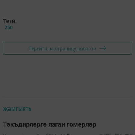
Теги:
250
Перейти на страницу новости
ҖӘМГЫЯТЬ
Тәкъдирләргә язган гомерләр