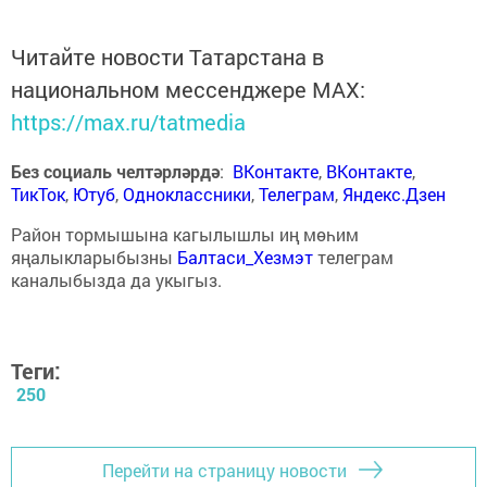
Читайте новости Татарстана в
национальном мессенджере MАХ:
https://max.ru/tatmedia
Без социаль челтәрләрдә
:
ВКонтакте
,
ВКонтакте
,
ТикТок
,
Ютуб
,
Одноклассники
,
Телеграм
,
Яндекс.Дзен
Район тормышына кагылышлы иң мөһим
яңалыкларыбызны
Балтаси_Хезмэт
телеграм
каналыбызда да укыгыз.
Теги:
250
Перейти на страницу новости