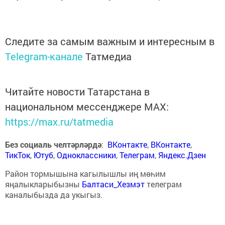
Следите за самым важным и интересным в
Telegram-канале
Татмедиа
Читайте новости Татарстана в
национальном мессенджере MАХ:
https://max.ru/tatmedia
Без социаль челтәрләрдә
:
ВКонтакте
,
ВКонтакте
,
ТикТок
,
Ютуб
,
Одноклассники
,
Телеграм
,
Яндекс.Дзен
Район тормышына кагылышлы иң мөһим
яңалыкларыбызны
Балтаси_Хезмэт
телеграм
каналыбызда да укыгыз.