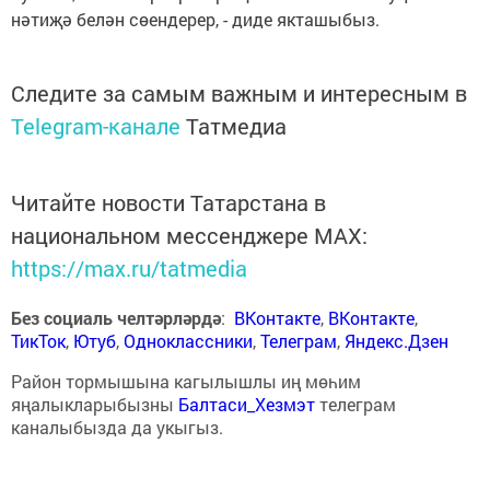
нәтиҗә белән сөендерер, - диде якташыбыз.
Следите за самым важным и интересным в
Telegram-канале
Татмедиа
Читайте новости Татарстана в
национальном мессенджере MАХ:
https://max.ru/tatmedia
Без социаль челтәрләрдә
:
ВКонтакте
,
ВКонтакте
,
ТикТок
,
Ютуб
,
Одноклассники
,
Телеграм
,
Яндекс.Дзен
Район тормышына кагылышлы иң мөһим
яңалыкларыбызны
Балтаси_Хезмэт
телеграм
каналыбызда да укыгыз.