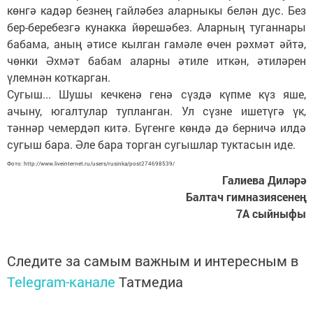
көнгә кадәр безнең гайләбез аларныкы белән дус. Без
бер-беребезгә кунакка йөрешәбез. Аларның туганнары
бабама, аның әтисе кылган гамәле өчен рәхмәт әйтә,
чөнки Әхмәт бабам аларны әтиле иткән, әтиләрен
үлемнән коткарган.
Сугыш... Шушы кечкенә генә сүздә күпме күз яше,
ачыну, югалтулар тупланган. Ул сүзне ишетүгә үк,
тәннәр чемердәп китә. Бүгенге көндә дә берничә илдә
сугыш бара. Әле бара торган сугышлар туктасын иде.
Фото: http://www.liveinternet.ru/users/rusinka/post274698539/
Галиева Диләрә
Балтач гимназиясенең
7А сыйныфы
Следите за самым важным и интересным в
Telegram-канале
Татмедиа