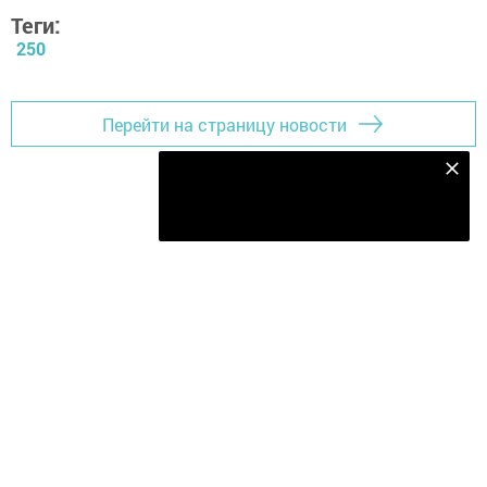
Теги:
250
Перейти на страницу новости
Безнең Яндекс Дзен каналына языл
Подписаться