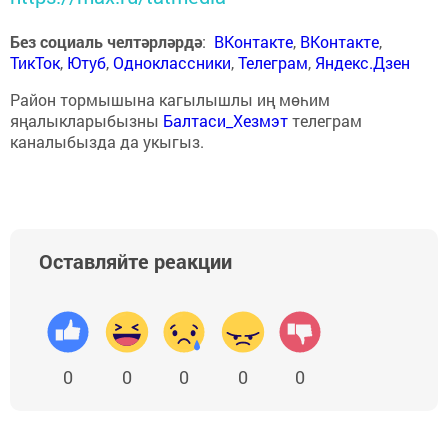
Без социаль челтәрләрдә
:
ВКонтакте
,
ВКонтакте
,
ТикТок
,
Ютуб
,
Одноклассники
,
Телеграм
,
Яндекс.Дзен
Район тормышына кагылышлы иң мөһим
яңалыкларыбызны
Балтаси_Хезмэт
телеграм
каналыбызда да укыгыз.
Оставляйте реакции
0
0
0
0
0