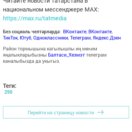
Читайте новости Татарстана в
национальном мессенджере MАХ:
https://max.ru/tatmedia
Без социаль челтәрләрдә
:
ВКонтакте
,
ВКонтакте
,
ТикТок
,
Ютуб
,
Одноклассники
,
Телеграм
,
Яндекс.Дзен
Район тормышына кагылышлы иң мөһим
яңалыкларыбызны
Балтаси_Хезмэт
телеграм
каналыбызда да укыгыз.
Теги:
250
Перейти на страницу новости