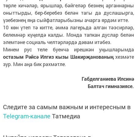
төрле кичәләр, ярышлар, бәйгеләр безнең арганнарны
оныттырды, бер-беребез белән тагы да дуслашырга,
үзебезнең яңа сыйфатларыбызны ачарга ярдәм итте.
10 көн үтеп тә китте, әмма лагерьда алган тәэсирләр,
белемнәр күңелдә калды. Монда тапкан дуслар белән
элемтәне социаль челтәрләрдә дәвам итәбез.
Минем рус теле буенча ирешкән уңышларымда
остазым Рәйсә Илгиз кызы Шакирҗанованың
хезмәте
зур. Мин аңа бик рәхмәтле.
Габделганиева Илсинә
Балтач гимназиясе.
Следите за самым важным и интересным в
Telegram-канале
Татмедиа