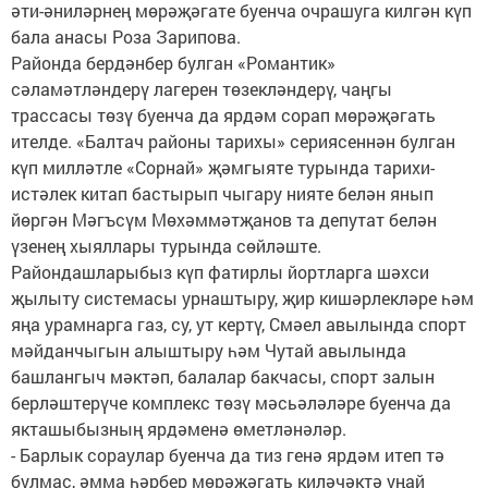
әти-әниләрнең мөрәҗәгате буенча очрашуга килгән күп
бала анасы Роза Зарипова.
Районда бердәнбер булган «Романтик»
сәламәтләндерү лагерен төзекләндерү, чаңгы
трассасы төзү буенча да ярдәм сорап мөрәҗәгать
ителде. «Балтач районы тарихы» сериясеннән булган
күп милләтле «Сорнай» җәмгыяте турында тарихи-
истәлек китап бастырып чыгару нияте белән янып
йөргән Мәгъсүм Мөхәммәтҗанов та депутат белән
үзенең хыяллары турында сөйләште.
Райондашларыбыз күп фатирлы йортларга шәхси
җылыту системасы урнаштыру, җир кишәрлекләре һәм
яңа урамнарга газ, су, ут кертү, Смәел авылында спорт
мәйданчыгын алыштыру һәм Чутай авылында
башлангыч мәктәп, балалар бакчасы, спорт залын
берләштерүче комплекс төзү мәсьәләләре буенча да
якташыбызның ярдәменә өметләнәләр.
- Барлык сораулар буенча да тиз генә ярдәм итеп тә
булмас, әмма һәрбер мөрәҗәгать киләчәктә уңай