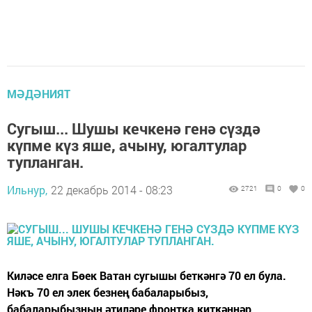
МӘДӘНИЯТ
Сугыш... Шушы кечкенә генә сүздә
күпме күз яше, ачыну, югалтулар
тупланган.
Ильнур,
22 декабрь 2014 - 08:23
2721
0
0
Киләсе елга Бөек Ватан сугышы беткәнгә 70 ел була.
Нәкъ 70 ел элек безнең бабаларыбыз,
бабаларыбызның әтиләре фронтка киткәннәр.