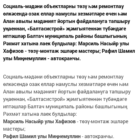
Социаль-мәдәни объектларны төзү һәм ремонтлау
өлкәсендә озак еллар намуслы хезмәтләре өчен һәм
Алан авылы мәдәният йортын файдалануга тапшыру
уңаеннан, «Балтасистрой» җәмгыятеннән түбәндәге
иптәшләр Балтач муниципаль районы башлыгының
Рәхмәт хатына лаек булдылар: Марсиль Насыйр улы
Хафизов - төзү-монтаж эшләре мастеры; Рафил Шамил
улы Миңнемуллин - автокранчы.
Социаль-мәдәни объектларны төзү һәм ремонтлау
өлкәсендә озак еллар намуслы хезмәтләре өчен һәм
Алан авылы мәдәният йортын файдалануга тапшыру
уңаеннан, «Балтасистрой» җәмгыятеннән түбәндәге
иптәшләр Балтач муниципаль районы башлыгының
Рәхмәт хатына лаек булдылар:
Марсиль Насыйр улы Хафизов
- төзү-монтаж эшләре
мастеры;
Рафил Шамил улы Миңнемуллин
- автокранчы.