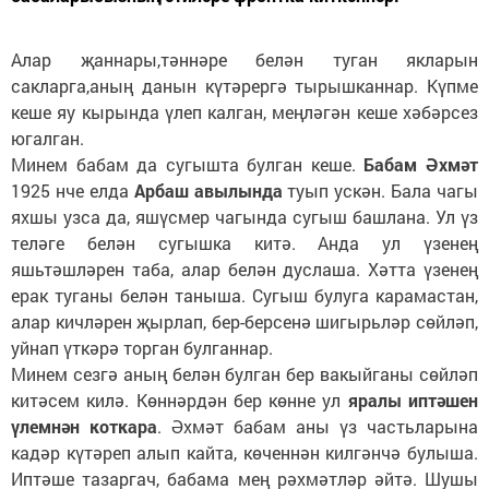
Алар җаннары,тәннәре белән туган якларын
сакларга,аның данын күтәрергә тырышканнар. Күпме
кеше яу кырында үлеп калган, меңләгән кеше хәбәрсез
югалган.
Минем бабам да сугышта булган кеше.
Бабам Әхмәт
1925 нче елда
Арбаш авылында
туып ускән. Бала чагы
яхшы узса да, яшүсмер чагында сугыш башлана. Ул үз
теләге белән сугышка китә. Анда ул үзенең
яшьтәшләрен таба, алар белән дуслаша. Хәтта үзенең
ерак туганы белән таныша. Сугыш булуга карамастан,
алар кичләрен җырлап, бер-берсенә шигырьләр сөйләп,
уйнап үткәрә торган булганнар.
Минем сезгә аның белән булган бер вакыйганы сөйләп
китәсем килә. Көннәрдән бер көнне ул
яралы иптәшен
үлемнән коткара
. Әхмәт бабам аны үз частьларына
кадәр күтәреп алып кайта, көченнән килгәнчә булыша.
Иптәше тазаргач, бабама мең рәхмәтләр әйтә. Шушы