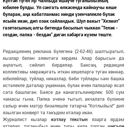
Күптән түгел Яр Чаллыда яшәүче туганыбызның
юбилее булды. Ул сәнгать өлкәсендә кайнаучы кеше
буларак, аңа кабатланмас нинди үзенчәлекле бүләк
ясыйк икән, дип озак сайландык. Шул вакыт "Хезмәт"
газетасының алгы битендә басылып чыккан "Теләк -
сездән, папка - бездән" дигән хәбәргә күзем төште.
Редакциянең реклама бүлегенә (2-62-46) шалтыратып,
кызлар белән элемтәгә кердем. Алар барысын да
аңлатып, сөйләп бирделәр. Баксаң, редакция
коллективы мөрәҗәгать иткән кешеләргә туган көннәр,
юбилейлар, туйлар, никахлар, бәби туйлары һәм башка
истәлекле даталар уңаеннан, бүләк өчен папкалар ясап
сата башлаган. Бәясе дә канәгатьләнерлек: 500 сум
чамасы гына. Папка эченә тыгып, акчалата бүләкне
салыр өчен матур бизәлешле татарча "Котлыйыз!" дип
язылган конверт та тәкъдим итәләр икән.
Журналист кызлар
котлау текстын
язарга ярдәм
иттеләр, туганыбыз өчен туры килә торган
шигъри