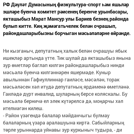
РФ Дәүләт Думасының физкультура-спорт һәм яшьләр
эшләре буенча комитет рәисенең беренче урынбасары,
якташыбыз Марат Мансур улы Бариев безнең районда
булып китте. Киң җәмәгатьчелек белән очрашып,
райондашларыбызны борчыган мәсьәләләрне өйрәнде.
Ни кызганыч, депутатның халык белән очрашуы ябык
ишекләр артында үтте. Тик шулай да якташыбыз янына
зур өметләр баглап килгән райондашларыбыз нинди
мәсьәлә буенча килгәннәрен яшермәде. Куныр
авылыннан Гафиуллиннар гаиләсе, мәсәлән, торак
мәсьәләсен хәл итүдә депутатның ярдәменә өметләнә.
Гаиләдә дүрт инвалид, шуларның берсе коляскалы. Бу
мәсьәлә берничә ел элек күтәрелсә дә, моңарчы хәл
ителмәгән килеш.
- Район үзәгендә балалар мәйданчыгы булмау
балаларның үзара аралашуына киртә. Сабыйларның
төрле урыннарда уйнавы зур куркыныч тудыра, - ди