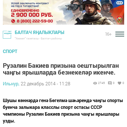
БАЛТАЧ ЯҢАЛЫКЛАРЫ
16+
"Хезмәт" газетасы - Балтач районы
СПОРТ
Рузалин Бакиев призына оештырылган
чаңгы ярышларда безнекеләр икенче.
Ильнур,
22 декабрь 2014 - 11:28
2745
0
0
Шушы көннәрдә генә Бөгелмә шәһәрендә чаңгы спорты
буенча залыкара класслы спорт остасы СССР
чемпионы Рузалин Бакиев призына чаңгы ярышлары
узды.