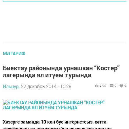
МӘГАРИФ
Биектау районында урнашкан “Костер”
лагерында ял итүем турында
Ильнур,
22 декабрь 2014 - 10:28
2737
0
0
Хәзерге заманда 10 көн буе интернетсыз, хәтта
телефоннан да аралашмыйча яшәүне күз алдына