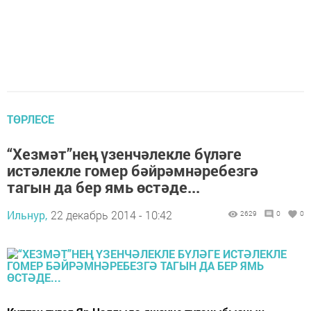
ТӨРЛЕСЕ
“Хезмәт”нең үзенчәлекле бүләге
истәлекле гомер бәйрәмнәребезгә
тагын да бер ямь өстәде...
Ильнур,
22 декабрь 2014 - 10:42
2629
0
0