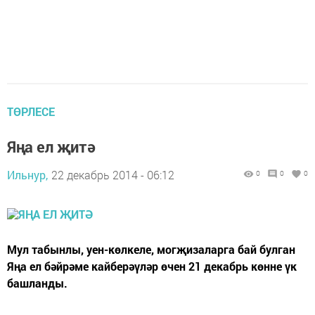
ТӨРЛЕСЕ
Яңа ел җитә
Ильнур,
22 декабрь 2014 - 06:12
0
0
0
Мул табынлы, уен-көлкеле, могҗизаларга бай булган
Яңа ел бәйрәме кайберәүләр өчен 21 декабрь көнне үк
башланды.