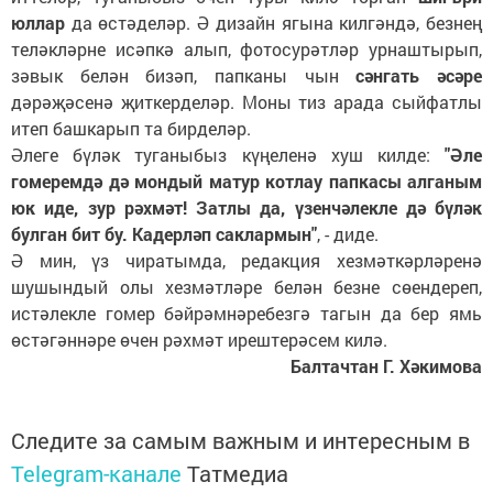
юллар
да өстәделәр. Ә дизайн ягына килгәндә, безнең
теләкләрне исәпкә алып, фотосурәтләр урнаштырып,
зәвык белән бизәп, папканы чын
сәнгать әсәре
дәрәҗәсенә җиткерделәр. Моны тиз арада сыйфатлы
итеп башкарып та бирделәр.
Әлеге бүләк туганыбыз күңеленә хуш килде:
"Әле
гомеремдә дә мондый матур котлау папкасы алганым
юк иде, зур рәхмәт! Затлы да, үзенчәлекле дә бүләк
булган бит бу. Кадерләп саклармын"
, - диде.
Ә мин, үз чиратымда, редакция хезмәткәрләренә
шушындый олы хезмәтләре белән безне сөендереп,
истәлекле гомер бәйрәмнәребезгә тагын да бер ямь
өстәгәннәре өчен рәхмәт ирештерәсем килә.
Балтачтан Г. Хәкимова
Следите за самым важным и интересным в
Telegram-канале
Татмедиа