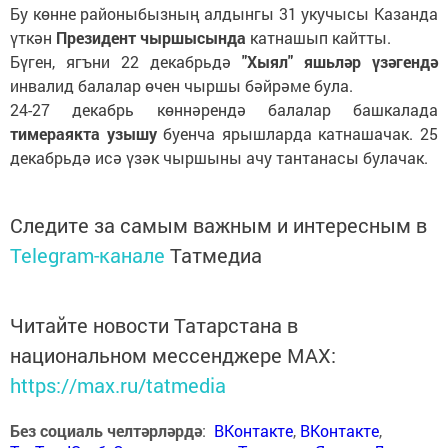
Бу көнне районыбызның алдынгы 31 укучысы Казанда
үткән
Президент чыршысында
катнашып кайтты.
Бүген, ягъни 22 декабрьдә
"Хыял" яшьләр үзәгендә
инвалид балалар өчен чыршы бәйрәме була.
24-27 декабрь көннәрендә балалар башкалада
тимераякта узышу
буенча ярышларда катнашачак. 25
декабрьдә исә үзәк чыршыны ачу тантанасы булачак.
Следите за самым важным и интересным в
Telegram-канале
Татмедиа
Читайте новости Татарстана в
национальном мессенджере MАХ:
https://max.ru/tatmedia
Без социаль челтәрләрдә
:
ВКонтакте
,
ВКонтакте
,