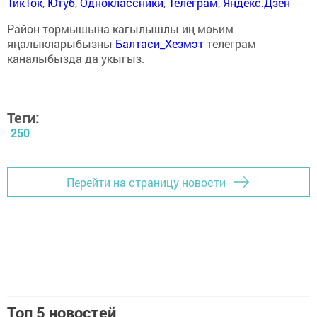
ТикТок
,
Ютуб
,
Одноклассники
,
Телеграм
,
Яндекс.Дзен
Район тормышына кагылышлы иң мөһим
яңалыкларыбызны
Балтаси_Хезмэт
телеграм
каналыбызда да укыгыз.
Теги:
250
Перейти на страницу новости
Топ 5 новостей