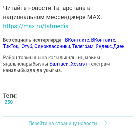
Читайте новости Татарстана в
национальном мессенджере MАХ:
https://max.ru/tatmedia
Без социаль челтәрләрдә
:
ВКонтакте
,
ВКонтакте
,
ТикТок
,
Ютуб
,
Одноклассники
,
Телеграм
,
Яндекс.Дзен
Район тормышына кагылышлы иң мөһим
яңалыкларыбызны
Балтаси_Хезмэт
телеграм
каналыбызда да укыгыз.
Теги:
250
Перейти на страницу новости