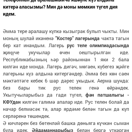
китерә аласызмы? Мин дә моны мөмкин түгел дия
идем.
Әмма тере аралашу күпкә кызыграк булып чыкты. Мин
моның шулай икәненә
"Костер" лагерында
чакта тагын
бер кат инандым. Лагерь
рус теле олимпиадасында
җиңүче укучылар өчен оештырылган иде.
Республикабызның һәр районыннан 1 яки 2 бала
килгән иде монда. Лагерь дигәч, мөгаен, күбегез җәйге
лагерьны күз алдына китергәндер. Әмма без көн саен
мәктәптәге кебек 6 шар дәрес укыдык. Аерма шунда:
без бары тик рус телен генә өйрәндек.
Укытучыларыбыз да гади түгел,
фән патшалыгы -
КФУдан
килгән галимә апалар иде. Рус телен болай да
начар белмәсәк тә, алар ярдәме белән тагын да күп
серләренә төшендек.
Ә кичләрен без бөтенләй башка дөньяга күчкән сыман
була идек.
Әйдаманнарыбыз
белән бергә үткәргән