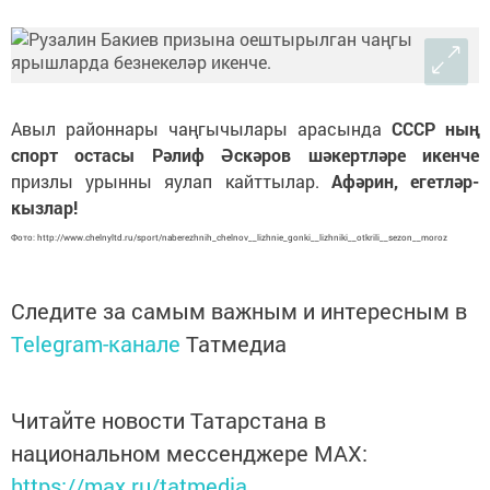
Авыл районнары чаңгычылары арасында
СССР ның
спорт остасы Рәлиф Әскәров шәкертләре икенче
призлы урынны яулап кайттылар.
Афәрин, егетләр-
кызлар!
Фото: http://www.chelnyltd.ru/sport/naberezhnih_chelnov__lizhnie_gonki__lizhniki__otkrili__sezon__moroz
Следите за самым важным и интересным в
Telegram-канале
Татмедиа
Читайте новости Татарстана в
национальном мессенджере MАХ:
https://max.ru/tatmedia