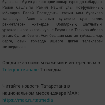
булышкан, бүген дә һәртөрле эшләр турында хәбәрдар.
Район башлыгы Рамил Рашит улы Нотфуллинныӊ
юбилярга Рәсәй Президенты хатын һәм бүләкләр
тапшыруы Асия апаныӊ күӊеленә хуш килде,
рәхмәтләрен җиткерде. Юбилярныӊ шатлыгын
уртаклашырга килгән күрше Рауза һәм Тәскирә әбиләр
уӊган, булган безнеӊ Асиябез, дип мактап туймадылар,
бергә, озын гомердә яшәргә дигән теләкләрен
җиткерделәр.
Следите за самым важным и интересным в
Telegram-канале
Татмедиа
Читайте новости Татарстана в
национальном мессенджере MАХ:
https://max.ru/tatmedia