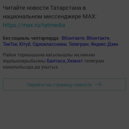
Читайте новости Татарстана в
национальном мессенджере MАХ:
https://max.ru/tatmedia
Без социаль челтәрләрдә
:
ВКонтакте
,
ВКонтакте
,
ТикТок
,
Ютуб
,
Одноклассники
,
Телеграм
,
Яндекс.Дзен
Район тормышына кагылышлы иң мөһим
яңалыкларыбызны
Балтаси_Хезмэт
телеграм
каналыбызда да укыгыз.
Перейти на страницу новости