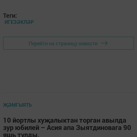
Теги:
ИГЕЗӘКЛӘР
Перейти на страницу новости
ҖӘМГЫЯТЬ
10 йортлы хуҗалыктан торган авылда
зур юбилей – Асия апа Зыятдиновага 90
яшь тулды.