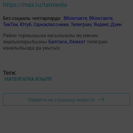
https://max.ru/tatmedia
Без социаль челтәрләрдә
:
ВКонтакте
,
ВКонтакте
,
ТикТок
,
Ютуб
,
Одноклассники
,
Телеграм
,
Яндекс.Дзен
Район тормышына кагылышлы иң мөһим
яңалыкларыбызны
Балтаси_Хезмэт
телеграм
каналыбызда да укыгыз.
Теги:
МАТБУГАТКА ЯЗЫЛУ
Перейти на страницу новости