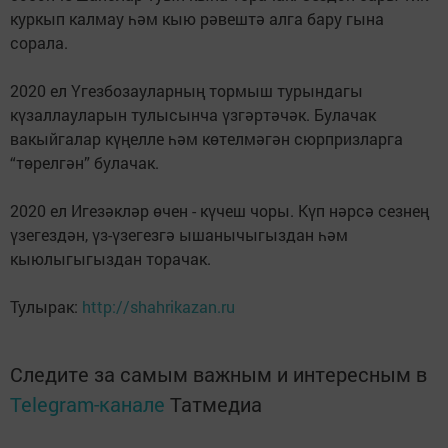
куркып калмау һәм кыю рәвештә алга бару гына
сорала.
2020 ел Үгезбозауларның тормыш турындагы
күзаллауларын тулысынча үзгәртәчәк. Булачак
вакыйгалар күңелле һәм көтелмәгән сюрпризларга
“төрелгән” булачак.
2020 ел Игезәкләр өчен - күчеш чоры. Күп нәрсә сезнең
үзегездән, үз-үзегезгә ышанычыгыздан һәм
кыюлыгыгыздан торачак.
Тулырак:
http://shahrikazan.ru
Следите за самым важным и интересным в
Telegram-канале
Татмедиа