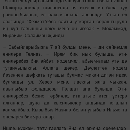
Узган ел Куныр авылында яшәүче Гөлназ белән Илнар
Шакирҗановлар гаиләсендә өч игезәк ир бала туу
районыбызның ел вакыйгасына әверелде. Үткән ел
азагында “Хезмәт”ебез сайты үткәргән сораштыруда
иң күп тавышны нәкъ менә өч игезәк – Мөхәммәд,
Ибраһим, Сөләйман җыйды.
– Сабыйларыбызга 7 ай булды менә, – ди сөйкемле
әниләре Гөлназ. – Ирем бик нык булыша, әти-
әниләребез бик әйбәт, ярдәмчел, абыем-апам үтә дә
туганчылыклы, Аллага шөкер. Дәүләттән ярдәм
йөзеннән шәфкать туташы булмас микән дигән идек,
булмады ул. Хәзер менә, лаеклы ялга чыккач,
авылыбыз фельдшеры Гөлшат апа булыша. Әти-
әниләребез безне тәрбияле, итагатьле итеп үстерә
алганнар, шуңа да кыенлыклар алдында югалып
калмыйбыз. Кызыбыз Назилә белән улыбыз Ильяс та
энеләрен бик яраталар.
Ишле, күркәм, тату гаиләгә Яңа ел өр-яңа сөенечләр