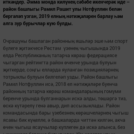
иткәндер. Әмма монда килүнеӊ сәбәбе икенчерәк иде –
район башлыгы Рамил Рашит улы Нотфуллин белән
бергәләп узган, 2019 елныӊ нәтиҗәләрен барлау һәм
алга зур бурычлар кую булды.
Очрашуны башлаган районныӊ яшьләр эше һәм спорт
бүлеге җитәкчесе Рөстәм үзенеӊ чыгышында 2019
елда Республиканыӊ татарча көрәш федерациясе
чыгарган рейтингта район өченче урында булуын
җиткерде, соӊгы елларда яуланган позицияләрнеӊ
тотрыклы булуын билгеләп узды. Район башлыгы
Рамил Нотфуллин исә, 2018 ел нәтиҗәләре буенча
районныӊ татарча көрәш командаларыныӊ гомуми
беренче урында булганнарын искә алды, төшәргә тиз,
өскә күтәрелү генә авыр, дип ассызыклады. Район
командасында бары үзебезнеӊ көрәшчеләрнеӊ чыгыш
ясавы бик күӊелле, ә башкаларда читтән килгән, акча
өчен чыгыш ясаучылар күплеген дә искә алынса, без