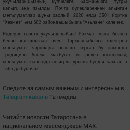
укучыларыбызның күпчелеге, басмабызга тугры
калып, аңа язылды. Почта бүлекләреннән алынган
мәгълүматлар шуны раслый. 2020 елда 3501 йортка
“Хезмәт” һәм 682 райондашыбызга “Азьлане” киләчәк.
Кадерле газета укучыларыбыз! Рәхмәт сезгә безнең
белән калганыгыз өчен! Тормышыбызга электрон
мәгълүмат чаралары ныклап кергән бу заманда
традицион басма матбугат үз ролен югалтмый,
мәгълүмат кырында аның үз урыны булды һәм алга
таба да булачак.
Следите за самым важным и интересным в
Telegram-канале
Татмедиа
Читайте новости Татарстана в
национальном мессенджере MАХ: