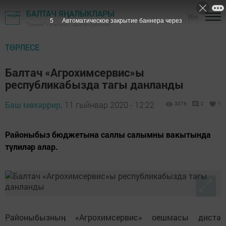
БАЛТАЧ ЯҢАЛЫКЛАРЫ
16+
4
Автоматическое закрытие баннера через
"Хезмәт" газетасы - Балтач районы
ТӨРЛЕСЕ
Балтач «Агрохимсервис»ы
республикабызда тагы данланды
Баш мөхәррир,
11 гыйнвар 2020 - 12:22
3076
0
1
Районыбыз бюджетына саллы салымны вакытында
түлиләр алар.
Районыбызныӊ «Агрохимсервис» оешмасы дистә