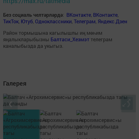
https://max.ru/tatmedia
Без социаль челтәрләрдә
:
ВКонтакте
,
ВКонтакте
,
ТикТок
,
Ютуб
,
Одноклассники
,
Телеграм
,
Яндекс.Дзен
Район тормышына кагылышлы иң мөһим
яңалыкларыбызны
Балтаси_Хезмэт
телеграм
каналыбызда да укыгыз.
Галерея
❮
❯