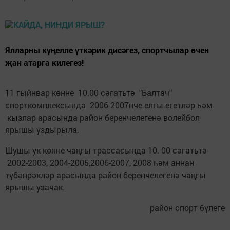
Ялларны күңелле үткәрик дисәгез, спортчылар өчен
җан атарга килегез!
11 гыйнвар көнне 10.00 сәгатьтә "Балтач"
спорткомплексында 2006-2007нче елгы егетләр һәм
кызлар арасында район беренчелегенә волейбол
ярышы уздырыла.
Шушы ук көнне чаңгы трассасында 10. 00 сәгатьтә
2002-2003, 2004-2005,2006-2007, 2008 һәм аннан
түбәнрәкләр арасында район беренчелегенә чаңгы
ярышы узачак.
район спорт бүлеге