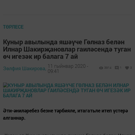
ТӨРЛЕСЕ
Куныр авылында яшәүче Гөлназ белән
Илнар Шакирҗановлар гаиләсендә туган
өч игезәк ир балага 7 ай
11 гыйнвар 2020 -
Зөлфия Шакирова,
3914
1
3
09:41
Әти-әниләребез безне тәрбияле, итагатьле итеп үстерә
алганнар.