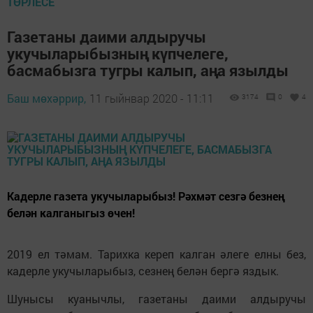
ТӨРЛЕСЕ
Газетаны даими алдыручы
укучыларыбызның күпчелеге,
басмабызга тугры калып, аңа язылды
Баш мөхәррир,
11 гыйнвар 2020 - 11:11
3174
0
4
Кадерле газета укучыларыбыз! Рәхмәт сезгә безнең
белән калганыгыз өчен!
2019 ел тәмам. Тарихка кереп калган әлеге елны без,
кадерле укучыларыбыз, сезнең белән бергә яздык.
Шунысы куанычлы, газетаны даими алдыручы