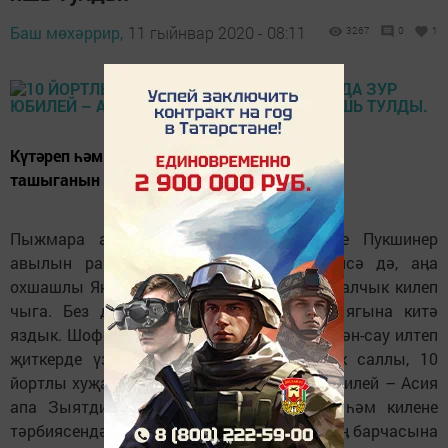
Баш мөхәррир,
11 гыйнвар 2020 - 08:11
3267
0
1
Күтәреп һәм чанада тартып күпме товар
ташыганын бары үзе генә белә.
Пыжмара авыл җирлегенә кергән Иске Пукшинер
авылын районда күпләр белми дә, белсә дә, аӊа
охшашлы Яӊа Пукшинер авылы белән буталчык килеп
чыга. Без дә, ялгыш юлга кереп, Әтнә ягына китә
яздык. Шоферыбыз безгә кирәк авылга исән-сау илтеп
җиткерде үзе. Анда баруныӊ сәбәбе бик саллы, 10
йортлы хуҗалыктан торган авылда зур юбилей – Асия
апа Зыятдиновага 90 яшь тулды. Улы һәм килене
тәрбиясендә яшәүче Асия апа килүчеләрнеӊ барчасына