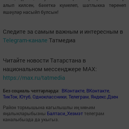
алып килсен, бәхеткә күмелеп, шатлыкка төренеп
яшәүләр насыйп булсын!
Следите за самым важным и интересным в
Telegram-канале
Татмедиа
Читайте новости Татарстана в
национальном мессенджере MАХ:
https://max.ru/tatmedia
Без социаль челтәрләрдә
:
ВКонтакте
,
ВКонтакте
,
ТикТок
,
Ютуб
,
Одноклассники
,
Телеграм
,
Яндекс.Дзен
Район тормышына кагылышлы иң мөһим
яңалыкларыбызны
Балтаси_Хезмэт
телеграм
каналыбызда да укыгыз.