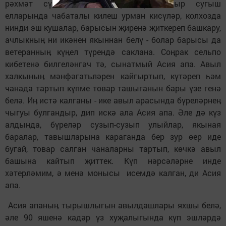
рәхмәт сүзләрен генә ирештерә. Авыр сугыш
елларында чабаталы килеш урман кисүләр, колхозда
нинди эш кушалар, барысын җиренә җиткереп башкару,
ачлыкныӊ ни икәнен якыннан белү - болар барысы да
ветеранныӊ күӊел түрендә саклана. Соӊрак сельпо
кибетенә билгеләнгәч тә, сынатмый Асия апа. Авыл
халкыныӊ мәнфәгатьләрен кайгыртып, күтәреп һәм
чанада тартып күпме товар ташыганын бары үзе генә
белә. Иӊ истә калганы - ике авыл арасында бүреләрнеӊ
чыгуы булгандыр, дип искә ала Асия апа. Әле дә күз
алдында, бүреләр сузып-сузып улыйлар, якыная
баралар, тавышларына караганда бер зур өер иде
бугай, товар салган чаналарны тартып, көчкә авыл
башына кайтып җиттек. Күп нәрсәләрне инде
хәтерләмим, ә менә монысы исемдә калган, ди Асия
апа.
Асия апаныӊ тырышлыгын авылдашлары яхшы белә,
әле 90 яшенә кадәр үз хуҗалыгында күп эшләрдә