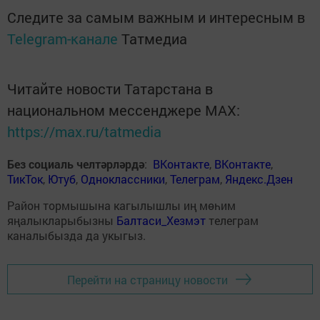
Следите за самым важным и интересным в
Telegram-канале
Татмедиа
Читайте новости Татарстана в
национальном мессенджере MАХ:
https://max.ru/tatmedia
Без социаль челтәрләрдә
:
ВКонтакте
,
ВКонтакте
,
ТикТок
,
Ютуб
,
Одноклассники
,
Телеграм
,
Яндекс.Дзен
Район тормышына кагылышлы иң мөһим
яңалыкларыбызны
Балтаси_Хезмэт
телеграм
каналыбызда да укыгыз.
Перейти на страницу новости