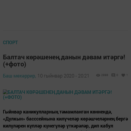
СПОРТ
Балтач көрәшенеӊ данын дәвам итәргә!
(+фото)
Баш мөхәррир,
10 гыйнвар 2020 - 20:21
2998
0
1
Гыйнвар каникулларныӊ тәмамланган көннендә,
«Дулкын» басссейнына килүчеләр көрәшчеләрнеӊ бергә
килүләрен күпләр күнегүләр үткәрәләр, дип кабул