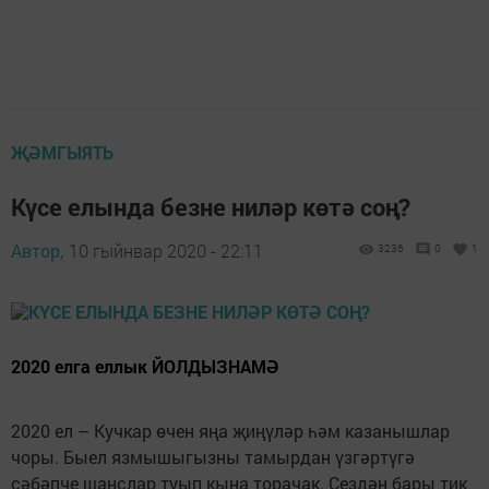
ҖӘМГЫЯТЬ
Күсе елында безне ниләр көтә соң?
Автор,
10 гыйнвар 2020 - 22:11
3236
0
1
2020 елга еллык ЙОЛДЫЗНАМӘ
2020 ел – Кучкар өчен яңа җиңүләр һәм казанышлар
чоры. Быел язмышыгызны тамырдан үзгәртүгә
сәбәпче шанслар туып кына торачак. Сездән бары тик