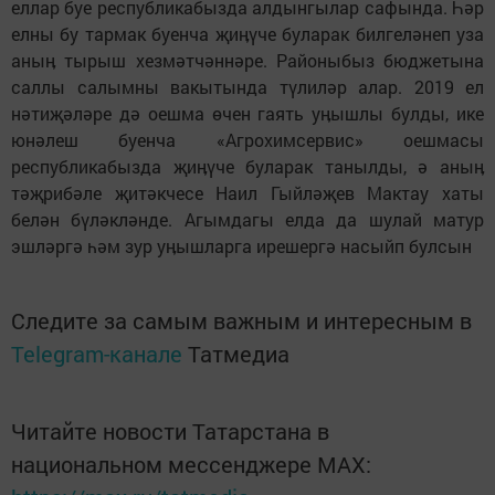
еллар буе республикабызда алдынгылар сафында. Һәр
елны бу тармак буенча җиӊүче буларак билгеләнеп уза
аныӊ тырыш хезмәтчәннәре. Районыбыз бюджетына
саллы салымны вакытында түлиләр алар. 2019 ел
нәтиҗәләре дә оешма өчен гаять уӊышлы булды, ике
юнәлеш буенча «Агрохимсервис» оешмасы
республикабызда җиӊүче буларак танылды, ә аныӊ
тәҗрибәле җитәкчесе Наил Гыйләҗев Мактау хаты
белән бүләкләнде. Агымдагы елда да шулай матур
эшләргә һәм зур уӊышларга ирешергә насыйп булсын
Следите за самым важным и интересным в
Telegram-канале
Татмедиа
Читайте новости Татарстана в
национальном мессенджере MАХ: