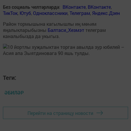
Без социаль челтәрләрдә
:
ВКонтакте
,
ВКонтакте
,
ТикТок
,
Ютуб
,
Одноклассники
,
Телеграм
,
Яндекс.Дзен
Район тормышына кагылышлы иң мөһим
яңалыкларыбызны
Балтаси_Хезмэт
телеграм
каналыбызда да укыгыз.
Теги:
ӘБИЛӘР
Перейти на страницу новости