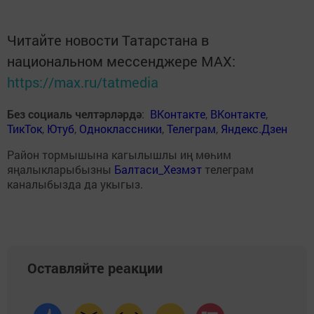
Читайте новости Татарстана в
национальном мессенджере MАХ:
https://max.ru/tatmedia
Без социаль челтәрләрдә
:
ВКонтакте
,
ВКонтакте
,
ТикТок
,
Ютуб
,
Одноклассники
,
Телеграм
,
Яндекс.Дзен
Район тормышына кагылышлы иң мөһим
яңалыкларыбызны
Балтаси_Хезмэт
телеграм
каналыбызда да укыгыз.
Оставляйте реакции