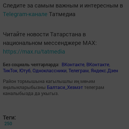
Следите за самым важным и интересным в
Telegram-канале
Татмедиа
Читайте новости Татарстана в
национальном мессенджере MАХ:
https://max.ru/tatmedia
Без социаль челтәрләрдә
:
ВКонтакте
,
ВКонтакте
,
ТикТок
,
Ютуб
,
Одноклассники
,
Телеграм
,
Яндекс.Дзен
Район тормышына кагылышлы иң мөһим
яңалыкларыбызны
Балтаси_Хезмэт
телеграм
каналыбызда да укыгыз.
Теги:
250