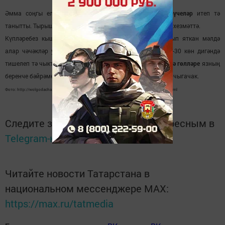
Әмма соңгы елларда алар үзләрен
оста чәчәк үстерүчеләр
итеп тә
танытты. Тырыш, максатчан
Шакирҗановлар
ел әйләнәсе хезмәттә.
Күпләребез кышкы салкыннарда урамга чыгарга куркып яткан мәлдә
алар чәчәкләр утырту белән мәш килде. Инде менә 25-30 көн дигәндә
тишелеп тә чыктылар. Күңел җылысы биреп үстергән
лалә гөлләре
язның
беренче бәйрәме -
Халыкара хатын-кызлар көненә
сатуга чыгачак.
Фото: http://wolgodacha.ru/cvetovodstvo/tyulpany-uxod-za-nimi-dolzhen-byt-pravilnym.html
Следите за самым важным и интересным в
Telegram-канале
Татмедиа
Читайте новости Татарстана в
национальном мессенджере MАХ:
https://max.ru/tatmedia