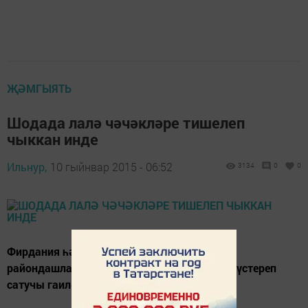
ҖӘМГЫЯТЬ
Шодада лалә чәчәкләре тишелеп
чыккан инде
Ильнур,
10 гыйнвар 2015 - 06:52
3134
0
0
Фирдания һәм Сәүбән Шакирҗановлар
райондашларыбызга нигездә каз бибиләре үстереп
сатучы гаилә фемерлары буларак билгеле.