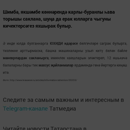
Шимбә, якшәмбе көннәрендә карлы-буранлы һава
торышы саклана, шуңа да ерак юлларга чыгуны
кичектерсәгез яхшырак булыр.
Ә инде юлда булганнарга
ЮХИДИ идарәсе
белгечләре саграк булырга,
тизлекне арттырмаска, башка машиналарны узып китү белән бәйле
маневрлардан сакланырга
, иминлек каешларын эләктереп, 12 яшькәчә
балаларны бары тик
махсус җайланмалар
ярдәмендә генә йөртергә киңәш
итә.
Фото: http://www.krassever.ru/articles/information/attention/39355/
Следите за самым важным и интересным в
Telegram-канале
Татмедиа
Читайте новости Татарстана в