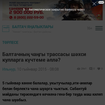
5
Автоматическое закрытие баннера через
БАЛТАЧ ЯҢАЛЫКЛАРЫ
16+
"Хезмәт" газетасы - Балтач районы
ТӨРЛЕСЕ
Балтачның чаңгы трассасы шәхси
кулларга күчтеме әллә?
Ильнур,
10 гыйнвар 2015 - 08:08
2641
0
0
5 гыйнвар көнне балалар, укытучылар,әти-әниләр
белән берлектә чана шуарга чыктык. Сабантуй
мәйданы тирәсендәге кечкенә генә бер тауда мәш килеп
чана шуабыз.