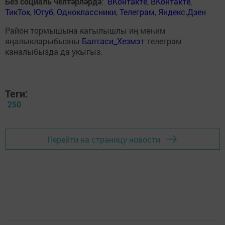
Без социаль челтәрләрдә
:
ВКонтакте
,
ВКонтакте
,
ТикТок
,
Ютуб
,
Одноклассники
,
Телеграм
,
Яндекс.Дзен
Район тормышына кагылышлы иң мөһим
яңалыкларыбызны
Балтаси_Хезмэт
телеграм
каналыбызда да укыгыз.
Теги:
250
Перейти на страницу новости