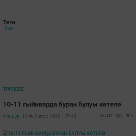
Теги:
250
ТӨРЛЕСЕ
10-11 гыйнварда буран булуы көтелә
Ильнур,
10 гыйнвар 2015 - 07:49
2585
0
0