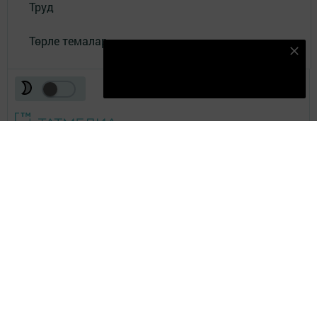
Труд
Төрле темалар
Безнең Яндекс Дзен каналына языл
Подписаться
Телефон АО «ТАТМЕДИА»:
(843) 222 09 84
16+
© 2011 - 2026. Хезмәт. Все права защищены.
© ТАТМЕДИА. Все материалы, размещенные на сайте, защищены
законом.
Перепечатка, воспроизведение и распространение в любом объеме
информации,
размещенной на сайте, возможна только с письменного согласия
редакций СМИ.
При поддержке Республиканского агентства по печати и массовым
коммуникациям.