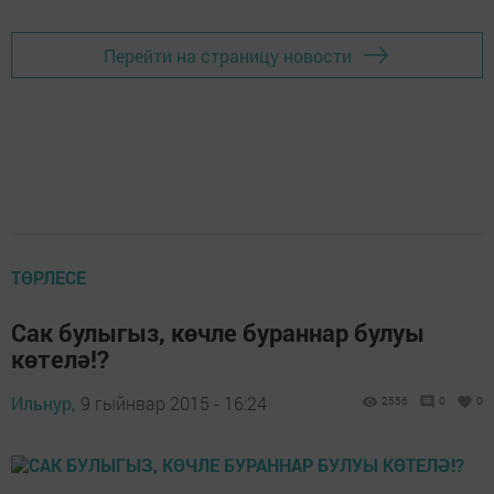
Перейти на страницу новости
ТӨРЛЕСЕ
Сак булыгыз, көчле бураннар булуы
көтелә!?
Ильнур,
9 гыйнвар 2015 - 16:24
2556
0
0