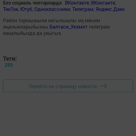
Без социаль челтәрләрдә
:
ВКонтакте
,
ВКонтакте
,
ТикТок
,
Ютуб
,
Одноклассники
,
Телеграм
,
Яндекс.Дзен
Район тормышына кагылышлы иң мөһим
яңалыкларыбызны
Балтаси_Хезмэт
телеграм
каналыбызда да укыгыз.
Теги:
250
Перейти на страницу новости