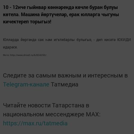
10 - 12нче гыйнвар көннәрендә көчле буран булуы
көтелә. Машина йөртүчеләр, ерак юлларга чыгуны
кичектереп торыгыз!
Юлларда йөргәндә сак һәм игътибарлы булыгыз, - дип кисәтә ЮХИДИ
идарәсе.
Фото: http://www.drive2.ru/b/834250/
Следите за самым важным и интересным в
Telegram-канале
Татмедиа
Читайте новости Татарстана в
национальном мессенджере MАХ:
https://max.ru/tatmedia