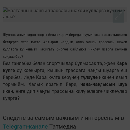
Шулчак яныбыздан чаңгы белән берәү биредә шууыбызга
канәгатьсезлек
белдереп
үтеп китте. Аптырап калдык, әллә чаңгы трассасы шәхси
кулларга күчкәнме? Табигать биргән байлыкка чикләү ясарга кемнең
хокукы бар?
Без гаиләбез белән спортчылар булмасак та, җәен
Кара
күлгә
су коенырга, кышын трассага чаңгы шуарга еш
йөрибез. Инде Кара күлгә керүнең
түләүле
икәнен язып
тормыйм. Халык яратып йөри,
чана-чаңгысын шуа
икән, нигә дип чаңгы трассына килүчеләргә чикләүләр
куярга?
Следите за самым важным и интересным в
Telegram-канале
Татмедиа