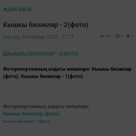
ҖӘМГЫЯТЬ
Кышкы бизәкләр - 2(фото)
Ильнур,
9 гыйнвар 2015 - 17:13
2697
0
0
Фоторепортажның алдагы өлешләре: Кышкы бизәкләр
(фото). Кышкы бизәкләр - 1(фото).
Фоторепортажның алдагы өлешләре:
Кышкы бизәкләр (фото).
Кышкы бизәкләр - 1(фото).