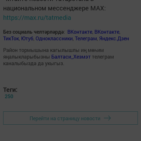
национальном мессенджере MАХ:
https://max.ru/tatmedia
Без социаль челтәрләрдә
:
ВКонтакте
,
ВКонтакте
,
ТикТок
,
Ютуб
,
Одноклассники
,
Телеграм
,
Яндекс.Дзен
Район тормышына кагылышлы иң мөһим
яңалыкларыбызны
Балтаси_Хезмэт
телеграм
каналыбызда да укыгыз.
Теги:
250
Перейти на страницу новости