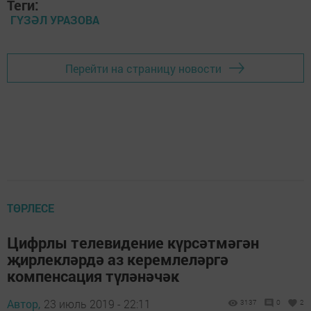
Теги:
ГҮЗӘЛ УРАЗОВА
Перейти на страницу новости
ТӨРЛЕСЕ
Цифрлы телевидение күрсәтмәгән
җирлекләрдә аз керемлеләргә
компенсация түләнәчәк
Автор,
23 июль 2019 - 22:11
3137
0
2