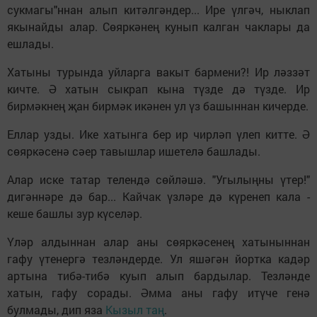
сукмагы"ннан алып китәлгәндер... Ире үлгәч, ныклап
якынайды алар. Сөяркәнең кунып калган чаклары да
ешлады.
Хатыны турында уйларга вакыт бармени?! Ир ләззәт
кичте. Ә хатын сыкрап кына түзде дә түзде. Ир
бирмәкнең җан бирмәк икәнен ул үз башыннан кичерде.
Еллар узды. Ике хатынга бер ир чирләп үлеп китте. Ә
сөяркәсенә сәер тавышлар ишетелә башлады.
Алар иске татар телендә сөйләшә. "Угылыңны үтер!"
дигәннәре дә бар... Кайчак үзләре дә күренеп кала -
кеше башлы зур күселәр.
Үләр алдыннан алар аны сөяркәсенең хатыныннан
гафу үтенергә тезләндерде. Ул яшәгән йортка кадәр
артына тибә-тибә куып алып бардылар. Тезләнде
хатын, гафу сорады. Әмма аны гафу итүче генә
булмады, дип яза
Кызыл таң
.