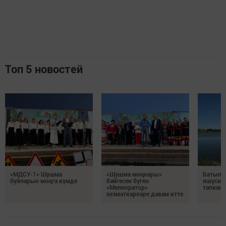
Топ 5 новостей
«МДСУ-1» Шушма
«Шушма моңнары»
Батып ү
буйларын моңга күмде
бәйгесен бүген
яшүсмер
«Мелиоратор»
тапканн
хезмәткәрләре дәвам итте