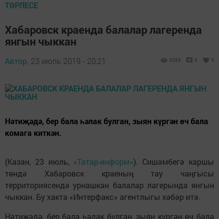
ТӨРЛЕСЕ
Хабаровск краенда балалар лагеренда
янгын чыккан
Автор,
23 июль 2019 - 20:21
3095
0
0
Нәтиҗәдә, бер бала һәлак булган, зыян күргән өч бала
комага киткән.
(Казан, 23 июль,
«Татар-информ»
). Сишәмбегә каршы
төндә Хабаровск краеның тау чаңгысы
территориясендә урнашкан балалар лагерында янгын
чыккан. Бу хакта «Интерфакс» агентлыгы хәбәр итә.
Нәтиҗәдә, бер бала һәлак булган, зыян күргән өч бала