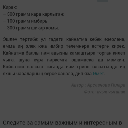
Кирәк:
– 500 грамм кара карлыган;
– 100 грамм имбирь;
– 300 грамм шикәр комы.
Эшләү тәртибе: ул гадәти кайнатма кебек әзерләнә,
әмма иң элек юка имбир телемнәре өстәргә кирәк.
Кайнатма баллы һәм авызны камаштыра торган килеп
чыга, шуңа күрә һәркемгә ошамаска да мөмкин.
Кайнатма салкын тигәндә һәм грипп вакытында иң
яхшы чараларның берсе санала, дип яза
Өмет
.
Автор : Арсланова Гөлара
Фото: ачык чыганак
Следите за самым важным и интересным в