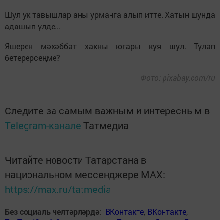
Шул ук тавышлар аны урманга алып итте. Хатын шунда
адашып үлде...
Яшерен мәхәббәт хакны югары куя шул. Түләп
бетерерсеңме?
Фото: pixabay.com/ru
Следите за самым важным и интересным в
Telegram-канале
Татмедиа
Читайте новости Татарстана в
национальном мессенджере MАХ:
https://max.ru/tatmedia
Без социаль челтәрләрдә
:
ВКонтакте
,
ВКонтакте
,