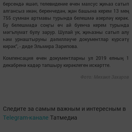
берсендә яшәп, телевидение өчен махсус җиһаз сатып
алгансыз икән, беренчедән, җан башына керем 13 мең
755 сумнан артмавы турында белешмә әзерләү кирәк.
Бу белешмәдә соңгы өч ай буенча керем турында
мәгълүмат булу зарур. Шулай ук, җиһазны сатып алу
һәм урнаштыруны дәлилләүче документлар күрсәтү
кирәк”, - диде Эльмира Зарипова.
Компенсация өчен документларны ул 2019 елның 1
декабренә кадәр тапшыру кирәклеген искәртте.
Фото: Михаил Захаров
Следите за самым важным и интересным в
Telegram-канале
Татмедиа