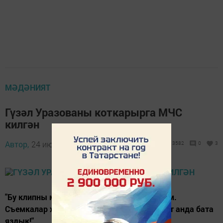
МӘДӘНИЯТ
Гүзәл Уразованы коткарырга МЧС
килгән
Автор,
24 июль 2019 - 08:11
3582
0
3
"Бу клипны мин тыныч кына карый алмыйм.
Съемкалар хәтергә төшә. Беләсезме, без бит анда бата
яздык!"