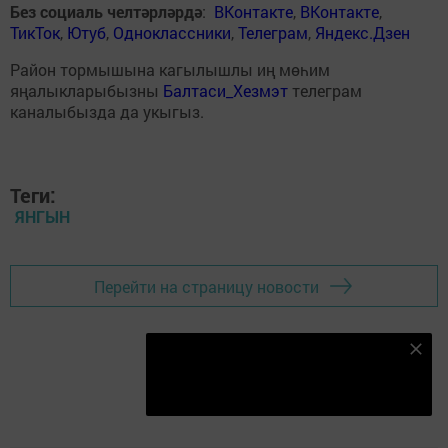
Без социаль челтәрләрдә
:
ВКонтакте
,
ВКонтакте
,
ТикТок
,
Ютуб
,
Одноклассники
,
Телеграм
,
Яндекс.Дзен
Район тормышына кагылышлы иң мөһим
яңалыкларыбызны
Балтаси_Хезмэт
телеграм
каналыбызда да укыгыз.
Теги:
ЯНГЫН
Перейти на страницу новости
Безнең Яндекс Дзен каналына языл
Подписаться