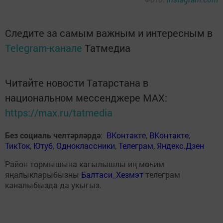
Следите за самым важным и интересным в
Telegram-канале
Татмедиа
Читайте новости Татарстана в
национальном мессенджере MАХ:
https://max.ru/tatmedia
Без социаль челтәрләрдә
:
ВКонтакте
,
ВКонтакте
,
ТикТок
,
Ютуб
,
Одноклассники
,
Телеграм
,
Яндекс.Дзен
Район тормышына кагылышлы иң мөһим
яңалыкларыбызны
Балтаси_Хезмэт
телеграм
каналыбызда да укыгыз.