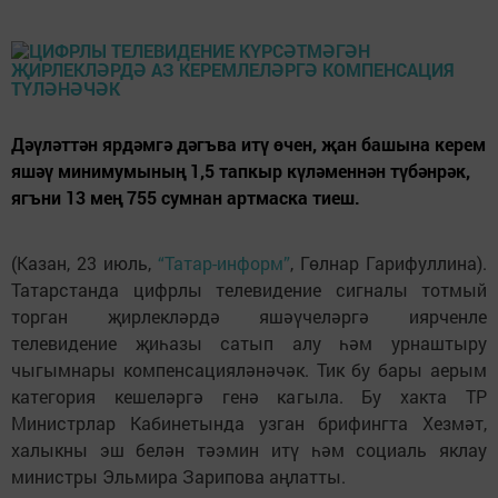
Дәүләттән ярдәмгә дәгъва итү өчен, җан башына керем
яшәү минимумының 1,5 тапкыр күләменнән түбәнрәк,
ягъни 13 мең 755 сумнан артмаска тиеш.
(Казан, 23 июль,
“Татар-информ”
, Гөлнар Гарифуллина).
Татарстанда цифрлы телевидение сигналы тотмый
торган җирлекләрдә яшәүчеләргә иярченле
телевидение җиһазы сатып алу һәм урнаштыру
чыгымнары компенсацияләнәчәк. Тик бу бары аерым
категория кешеләргә генә кагыла. Бу хакта ТР
Министрлар Кабинетында узган брифингта Хезмәт,
халыкны эш белән тәэмин итү һәм социаль яклау
министры Эльмира Зарипова аңлатты.