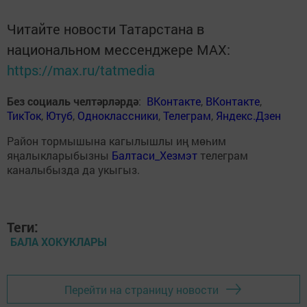
Читайте новости Татарстана в
национальном мессенджере MАХ:
https://max.ru/tatmedia
Без социаль челтәрләрдә
:
ВКонтакте
,
ВКонтакте
,
ТикТок
,
Ютуб
,
Одноклассники
,
Телеграм
,
Яндекс.Дзен
Район тормышына кагылышлы иң мөһим
яңалыкларыбызны
Балтаси_Хезмэт
телеграм
каналыбызда да укыгыз.
Теги:
БАЛА ХОКУКЛАРЫ
Перейти на страницу новости