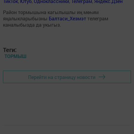
ТикТок
,
Ютуб
,
Одноклассники
,
Телеграм
,
Яндекс.Дзен
Район тормышына кагылышлы иң мөһим
яңалыкларыбызны
Балтаси_Хезмэт
телеграм
каналыбызда да укыгыз.
Теги:
ТОРМЫШ
Перейти на страницу новости