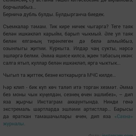
борчылабыз...
Берничә дубль булды. Булдырганча биедек.
Съемкалар тәмам. Тик кире ничек чыгарга? Теге таяк
белән ишкәкләп карыйм, барып чыкмый. Әле ул таяк
белән елганың тирәнлеген дә белә алмыйбыз,
озынлыгы җитми. Куркыта. Илдар чаң сукты, нәрсә
эшләргә белми. Әмма яшисе килсә, җаен табасың икән:
салга ятып, куллар белән ишкәкләп, ярга чыктык...
Чыгып та җиттек, безне коткарырга МЧС килде...
Һәр клип - бик күп көч таләп итә торган хезмәт. Әмма
без моны чын күңелдән, сезнең өчен эшлибез», – дип
яза җырчы Инстаграм аккаунтында. Нинди генә
экстремаль шартларда эшләми артистлар... Барысы
да яраткан тамашачылары өчен, дип яза
«Сәхнә»
журналы.
Фото:
instagram.com