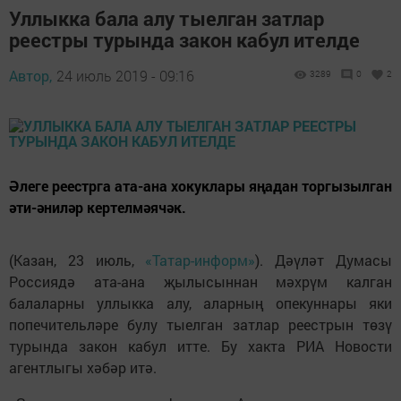
Уллыкка бала алу тыелган затлар
реестры турында закон кабул ителде
Автор,
24 июль 2019 - 09:16
3289
0
2
Әлеге реестрга ата-ана хокуклары яңадан торгызылган
әти-әниләр кертелмәячәк.
(Казан, 23 июль,
«Татар-информ»
). Дәүләт Думасы
Россиядә ата-ана җылысыннан мәхрүм калган
балаларны уллыкка алу, аларның опекуннары яки
попечительләре булу тыелган затлар реестрын төзү
турында закон кабул итте. Бу хакта РИА Новости
агентлыгы хәбәр итә.