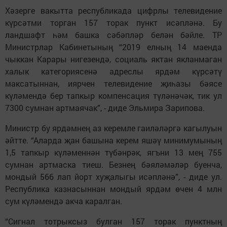
Хәзерге вакытта республикада цифрлы телевидение
күрсәтми торган 157 торак пункт исәпләнә. Бу
ландшафт һәм башка сәбәпләр белән бәйле. ТР
Министрлар Кабинетының “2019 елның 14 маенда
чыккан Карары нигезендә, социаль яктан якланмаган
халык категориясенә адреслы ярдәм күрсәтү
максатыннан, иярчен телевидение җиһазы бәясе
күләмендә бер тапкыр компенсация түләнәчәк, тик ул
7300 сумнан артмаячак”, - диде Эльмира Зарипова.
Министр бу ярдәмнең аз керемле гаиләләргә кагылуын
әйтте. “Аларда җан башына керем яшәү минимумының
1,5 тапкыр күләменнән түбәнрәк, ягъни 13 мең 755
сумнан артмаска тиеш. Безнең бәяләмәләр буенча,
мондый 566 лап йорт хуҗалыгы исәпләнә”, - диде ул.
Республика казнасыннан мондый ярдәм өчен 4 млн
сум күләмендә акча каралган.
“Сигнал тотрыксыз булган 157 торак пунктның