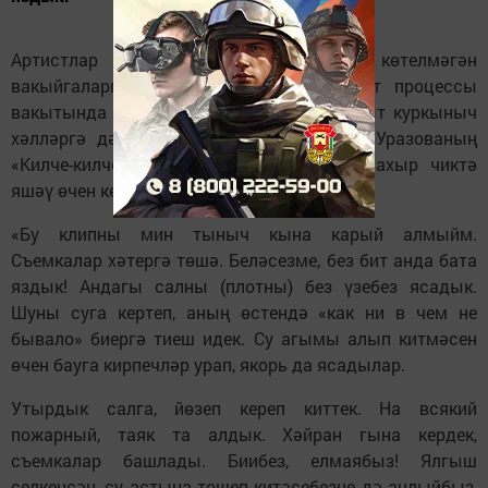
Артистлар тормышы һәрвакыт көтелмәгән
вакыйгаларга бай була. Бигрәк тә иҗат процессы
вакытында алар төрле кызыклы, кайвакыт куркыныч
хәлләргә дә юлыгып куя. Шулай Гүзәл Уразованың
«Килче-килче» җырына клип төшерү дә ахыр чиктә
яшәү өчен көрәшүгә әверелгән.
«Бу клипны мин тыныч кына карый алмыйм.
Съемкалар хәтергә төшә. Беләсезме, без бит анда бата
яздык! Андагы салны (плотны) без үзебез ясадык.
Шуны суга кертеп, аның өстендә «как ни в чем не
бывало» биергә тиеш идек. Су агымы алып китмәсен
өчен бауга кирпечләр урап, якорь да ясадылар.
Утырдык салга, йөзеп кереп киттек. На всякий
пожарный, таяк та алдык. Хәйран гына кердек,
съемкалар башлады. Биибез, елмаябыз! Ялгыш
селкенсәң, су астына төшеп китәсебезне дә аңлыйбыз,