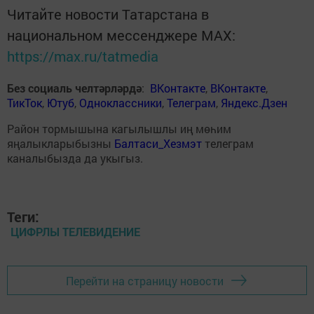
Читайте новости Татарстана в
национальном мессенджере MАХ:
https://max.ru/tatmedia
Без социаль челтәрләрдә
:
ВКонтакте
,
ВКонтакте
,
ТикТок
,
Ютуб
,
Одноклассники
,
Телеграм
,
Яндекс.Дзен
Район тормышына кагылышлы иң мөһим
яңалыкларыбызны
Балтаси_Хезмэт
телеграм
каналыбызда да укыгыз.
Теги:
ЦИФРЛЫ ТЕЛЕВИДЕНИЕ
Перейти на страницу новости