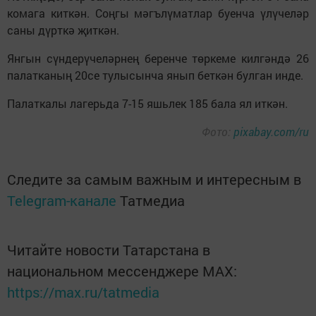
комага киткән. Соңгы мәгълүматлар буенча үлүчеләр
саны дүрткә җиткән.
Янгын сүндерүчеләрнең беренче төркеме килгәндә 26
палатканың 20се тулысынча янып беткән булган инде.
Палаткалы лагерьда 7-15 яшьлек 185 бала ял иткән.
Фото:
pixabay.com/ru
Следите за самым важным и интересным в
Telegram-канале
Татмедиа
Читайте новости Татарстана в
национальном мессенджере MАХ:
https://max.ru/tatmedia