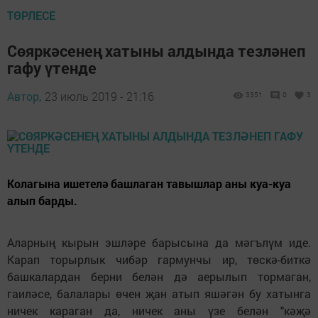
ТӨРЛЕСЕ
Сөяркәсенең хатыны алдында тезләнеп
гафу үтенде
Автор,
23 июль 2019 - 21:16
3351
0
3
Колагына ишетелә башлаган тавышлар аны куа-куа
алып барды.
Аларның кырын эшләре барысына да мәгълүм иде.
Карап торырлык чибәр гармунчы ир, төскә-биткә
башкалардан берни белән дә аерылып тормаган,
гаиләсе, балалары өчен җан атып яшәгән бу хатынга
ничек караган да, ничек аны үзе белән "кәҗә