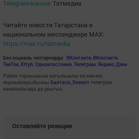
Telegram-канале
Татмедиа
Читайте новости Татарстана в
национальном мессенджере MАХ:
https://max.ru/tatmedia
Без социаль челтәрләрдә
:
ВКонтакте
,
ВКонтакте
,
ТикТок
,
Ютуб
,
Одноклассники
,
Телеграм
,
Яндекс.Дзен
Район тормышына кагылышлы иң мөһим
яңалыкларыбызны
Балтаси_Хезмэт
телеграм
каналыбызда да укыгыз.
Оставляйте реакции