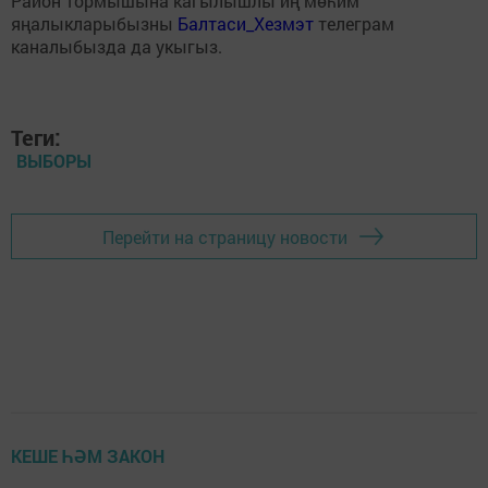
Район тормышына кагылышлы иң мөһим
яңалыкларыбызны
Балтаси_Хезмэт
телеграм
каналыбызда да укыгыз.
Теги:
ВЫБОРЫ
Перейти на страницу новости
КЕШЕ ҺӘМ ЗАКОН