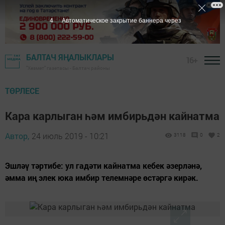
3
Автоматическое закрытие баннера через
БАЛТАЧ ЯҢАЛЫКЛАРЫ
16+
"Хезмәт" газетасы - Балтач районы
ТӨРЛЕСЕ
Кара карлыган һәм имбирьдән кайнатма
Автор,
24 июль 2019 - 10:21
3118
0
2
Эшләү тәртибе: ул гадәти кайнатма кебек әзерләнә,
әмма иң элек юка имбир телемнәре өстәргә кирәк.