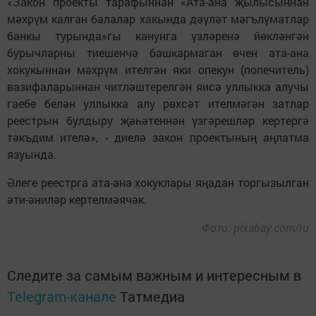
«Закон проекты тарафыннан «Ата-ана җылысыннан
мәхрүм калган балалар хакында дәүләт мәгълүматлар
банкы турында»гы канунга үзләренә йөкләнгән
бурычларны тиешенчә башкармаган өчен ата-ана
хокукыннан мәхрүм ителгән яки опекун (попечитель)
вазифаларыннан читләштерелгән яисә уллыкка алучы
гаебе белән уллыкка алу рөхсәт ителмәгән затлар
реестрын булдыру җәһәтеннән үзгәрешләр кертергә
тәкъдим ителә», - диелә закон проектының аңлатма
язуында.
Әлеге реестрга ата-ана хокуклары яңадан торгызылган
әти-әниләр кертелмәячәк.
Фото: pixabay.com/ru
Следите за самым важным и интересным в
Telegram-канале
Татмедиа