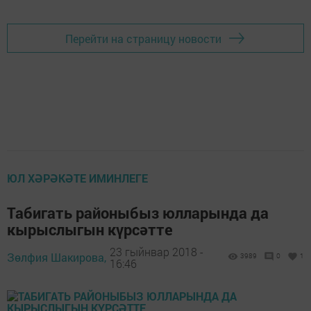
Перейти на страницу новости
ЮЛ ХӘРӘКӘТЕ ИМИНЛЕГЕ
Табигать районыбыз юлларында да
кырыслыгын күрсәтте
23 гыйнвар 2018 -
Зөлфия Шакирова,
3989
0
1
16:46