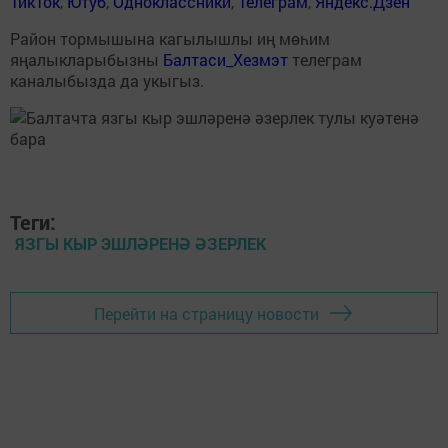
ТикТок
,
Ютуб
,
Одноклассники
,
Телеграм
,
Яндекс.Дзен
Район тормышына кагылышлы иң мөһим
яңалыкларыбызны
Балтаси_Хезмэт
телеграм
каналыбызда да укыгыз.
Теги:
ЯЗГЫ КЫР ЭШЛӘРЕНӘ ӘЗЕРЛЕК
Перейти на страницу новости