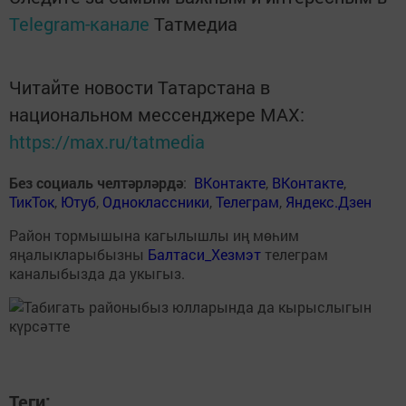
Telegram-канале
Татмедиа
Читайте новости Татарстана в
национальном мессенджере MАХ:
https://max.ru/tatmedia
Без социаль челтәрләрдә
:
ВКонтакте
,
ВКонтакте
,
ТикТок
,
Ютуб
,
Одноклассники
,
Телеграм
,
Яндекс.Дзен
Район тормышына кагылышлы иң мөһим
яңалыкларыбызны
Балтаси_Хезмэт
телеграм
каналыбызда да укыгыз.
Теги: