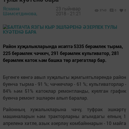
Ясминә
23 гыйнвар
3743
0
0
Шәмсетдинова,
2018 - 21:21
Район хуҗалыкларында исәптә 5335 берәмлек тырма,
225 берәмлек чәчкеч, 291 берәмлек культиватор, 281
берәмлек каток һәм башка төр агрегатлар бар.
Бүгенге көнгә авыл хуҗалыгы җәмгыятьләрендә район
буенча тырма - 91 %; чәчкечләр - 61 %; культиваторлар -
84% һәм 51% катоклар ремонтланды, куелган график
буенча ремонт эшләрен алып баралар.
Районның хужалыкларына чәчү, туфрак эшкәртү
машиналарын һәм тракторларны агымдагы елның 1
апреленә хәтле, азык әзерләү комбайннарын - 10 майга