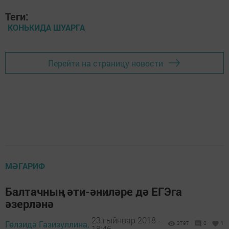
Теги:
КОНЬКИДА ШУАРГА
Перейти на страницу новости
МӘГАРИФ
Балтачның әти-әниләре дә ЕГЭга
әзерләнә
23 гыйнвар 2018 -
Гөлзидә Газизуллина,
3797
0
1
18:46