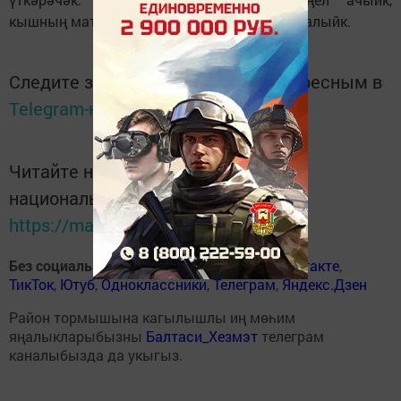
кышның матур көннәреннән файдаланып калыйк.
Следите за самым важным и интересным в
Telegram-канале
Татмедиа
Читайте новости Татарстана в
национальном мессенджере MАХ:
https://max.ru/tatmedia
Без социаль челтәрләрдә
:
ВКонтакте
,
ВКонтакте
,
ТикТок
,
Ютуб
,
Одноклассники
,
Телеграм
,
Яндекс.Дзен
Район тормышына кагылышлы иң мөһим
яңалыкларыбызны
Балтаси_Хезмэт
телеграм
каналыбызда да укыгыз.