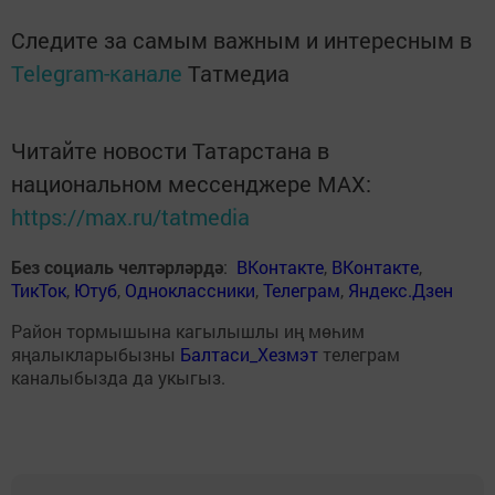
Следите за самым важным и интересным в
Telegram-канале
Татмедиа
Читайте новости Татарстана в
национальном мессенджере MАХ:
https://max.ru/tatmedia
Без социаль челтәрләрдә
:
ВКонтакте
,
ВКонтакте
,
ТикТок
,
Ютуб
,
Одноклассники
,
Телеграм
,
Яндекс.Дзен
Район тормышына кагылышлы иң мөһим
яңалыкларыбызны
Балтаси_Хезмэт
телеграм
каналыбызда да укыгыз.