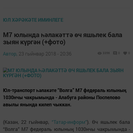
ЮЛ ХӘРӘКӘТЕ ИМИНЛЕГЕ
М7 юлында һәлакәттә өч яшьлек бала
зыян күргән (+фото)
Автор,
23 гыйнвар 2018 - 20:36
3356
0
0
Юл-транспорт һәлакәте “Волга” М7 федераль юлының
1030нчы чакрымында - Алабуга районы Поспелово
авылы янында килеп чыккан.
(Казан, 22 гыйнвар,
“Татар-информ”
). Өч яшьлек бала
“Волга” М7 федераль юлының 1030нчы чакрымында -