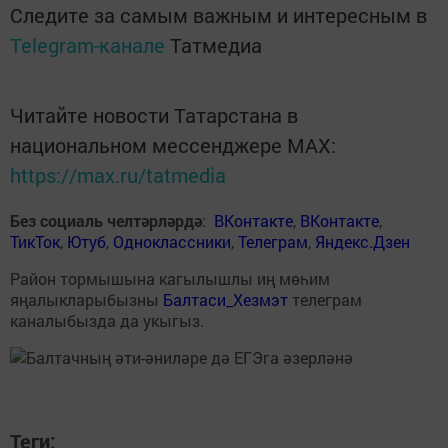
Следите за самым важным и интересным в
Telegram-канале
Татмедиа
Читайте новости Татарстана в
национальном мессенджере MАХ:
https://max.ru/tatmedia
Без социаль челтәрләрдә
:
ВКонтакте
,
ВКонтакте
,
ТикТок
,
Ютуб
,
Одноклассники
,
Телеграм
,
Яндекс.Дзен
Район тормышына кагылышлы иң мөһим
яңалыкларыбызны
Балтаси_Хезмэт
телеграм
каналыбызда да укыгыз.
Теги: