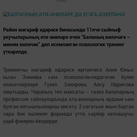
Район мәгариф идәрәсе бинасында 11нче сыйныф
укучыларының әти-әниләре өчен “Баланың киләчәге –
минем киләчәк” дип исемләнгән психологик тренинг
үткәрелде.
Тренингны мәгариф идарәсе җитәкчесе Алия Юныс
кызы Зәкиева һәм психологик-педагогик бүлек
хезмәткәрләре Гүзәл Закирова, Алсу Идрисова
оештырды. Чараның төп максаты – газиз балаларның
профессия сайлауларында ата-аналарның ярдәме һәм
булган ялгышлыкларны кисәтү. 2 сәгатькә якын барган
чара бик эшлекле формада үтте, һәрбер катнашучы
уңай фикерен белдерде.