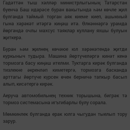
Гадәттән тыш хәлләр министрлыгының Татарстан
буенча Баш идарәсе буран вакытында һәм көчле җил
булганда таймый торган аяк киеме киеп, ашыкмый
гына хәрәкәт итәргә киңәш итә. Өлкәннәргә урамда
йөргәндә очлы махсус таяклар куллану яхшы булуын
җиткерә.
Буран һәм җилнең көчәюе юл хәрәкәтендә җитди
куркыныч тудыра. Машина йөртүчеләргә кинәт кенә
тормозга басу киңәш ителми. Туктарга кирәк булганда
тизлекне әкренләп киметергә, тормозга басканда
арттагы йөртүче күрсен өчен берничә тапкыр басып
алып, кисәтергә кирәк.
Аеруча автомобильнең техник торышына, бигрәк тә
тормоз системасына игътибарлы булу сорала.
Мөмкинлек булганда ерак юлга чыгудан тыелып тору
зарур.