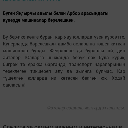
Бүген Яңгырчы авылы белән Арбор арасындагы
күпердә машиналар бәрелешкән.
Бу бер-ике көнге буран, кар яву юлларда үзен күрсәтте.
Күперләрдә бәрелешкән, дамба асларына төшеп киткән
машиналар булды. Февральне дә буранлы ай, дип
әйтәләр. Юлларга чыкканда берүк сак була күрик,
бигрәк тә еракка барганда, транспорт чараларының
төзеклеген тикшереп алу да зыянга булмас. Кар
түшәлгән юлларда ни көтәсен белгән юк, Ходай
сакласын!
Фотолар социаль челтәрдән алынды.
Следите за самым важным и интересным в