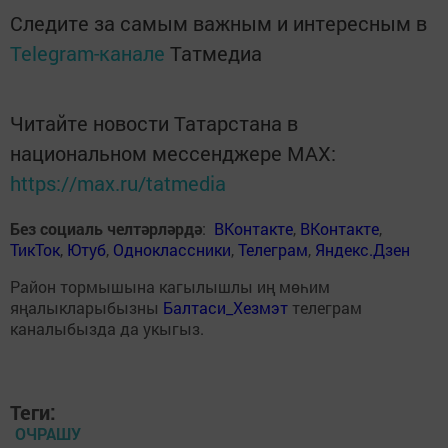
Следите за самым важным и интересным в
Telegram-канале
Татмедиа
Читайте новости Татарстана в
национальном мессенджере MАХ:
https://max.ru/tatmedia
Без социаль челтәрләрдә
:
ВКонтакте
,
ВКонтакте
,
ТикТок
,
Ютуб
,
Одноклассники
,
Телеграм
,
Яндекс.Дзен
Район тормышына кагылышлы иң мөһим
яңалыкларыбызны
Балтаси_Хезмэт
телеграм
каналыбызда да укыгыз.
Теги:
ОЧРАШУ