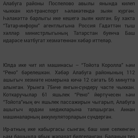
Алабуга районы Поспелово авылы янында килеп
чыккан юл-транспорт һәлакәтендә зыян күргән.
Һәлакәттә барлыгы ике кешегә зыян килгән. Бу хакта
“Татар-информ” агентлыгына Россия Гадәттән тыш
хәлләр министрлыгының Татарстан буенча Баш
идарәсе матбугат хезмәтеннән хәбәр иттеләр.
Юлда ике чит ил машинасы – “Тойота Королла” һәм
“Рено” бәрелешкән. Хәбәр Алабуга районының 112
ашыгыч хезмәте номерына кичә 12 сәгать 56 минутта
алынган. Урынга 75нче янгын-сүндерү часте чыккан.
Коткаручылар 61 яшьлек “Рено” йөртүчесен һәм
“Тойота”ның өч яшьлек пассажирын чыгарып, Алабуга
ашыгыч ярдәм медикларына тапшырган. Аннан
машиналарның аккумуляторларын сүндергән.
Ир-атның ике кабыргасы сынган, баш мие селкенгән
һәм башында ябык җәрәхәт билгеләнгән. Баланың тез