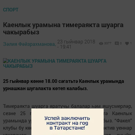
СПОРТ
Каенлык урамына тимераякта шуарга
чакырабыз
23 гыйнвар 2018
Зәлия Фәйзрахманова,
3377
0
1
- 19:41
25 гыйнвар көнне 18.00 сәгатьтә Каенлык урамында
урнашкан шугалакта көтеп калабыз.
Тимераякта шуарга яратучы балалар һәм яшүсмерләр,
сезне 25 гыйнвар көнне 18.00 сәгатьтә Каенлык
урамында урнашкан шугалакта көтеп калабыз. “Факел”
клубы бу көнне сезнең өчен кызыклы һәм актив уеннар
үткәрәчәк. Рәхәтләнеп бергә-бергә күңел ачыйк,