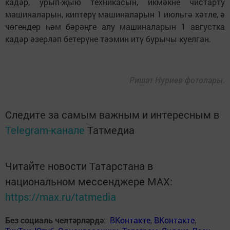
кадәр, урып-җыю техникасын, икмәкне чистарту
машиналарын, киптерү машиналарын 1 июльгә хәтле, ә
чөгендер һәм бәрәңге алу машиналарын 1 августка
кадәр әзерләп бетерүне тәэмин итү бурычы куелган.​
Ришат Нуриев фотолары.
Следите за самым важным и интересным в
Telegram-канале
Татмедиа
Читайте новости Татарстана в
национальном мессенджере MАХ:
https://max.ru/tatmedia
Без социаль челтәрләрдә
:
ВКонтакте
,
ВКонтакте
,