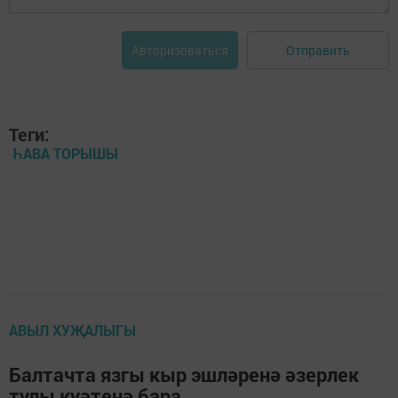
Отправить
Авторизоваться
Теги:
ҺАВА ТОРЫШЫ
АВЫЛ ХУҖАЛЫГЫ
Балтачта язгы кыр эшләренә әзерлек
тулы куәтенә бара