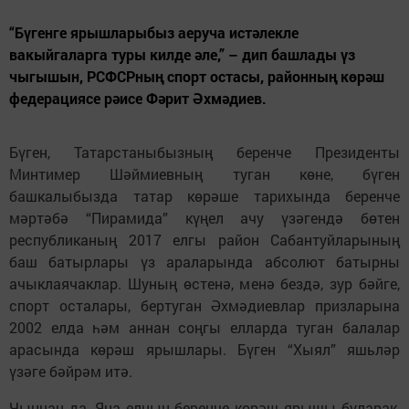
“Бүгенге ярышларыбыз аеруча истәлекле
вакыйгаларга туры килде әле,” – дип башлады үз
чыгышын, РСФСРның спорт остасы, районның көрәш
федерациясе рәисе Фәрит Әхмәдиев.
Бүген, Татарстаныбызның беренче Президенты
Минтимер Шәймиевның туган көне, бүген
башкалыбызда татар көрәше тарихында беренче
мәртәбә “Пирамида” күңел ачу үзәгендә бөтен
республиканың 2017 елгы район Сабантуйларының
баш батырлары үз араларында абсолют батырны
ачыклаячаклар. Шуның өстенә, менә бездә, зур бәйге,
спорт осталары, бертуган Әхмәдиевлар призларына
2002 елда һәм аннан соңгы елларда туган балалар
арасында көрәш ярышлары. Бүген “Хыял” яшьләр
үзәге бәйрәм итә.
Чыннан да, Яңа елның беренче көрәш ярышы буларак,