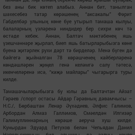
без аны бик көтеп алабыз. Аннан бит, танылган
шәхесебез татар көрәшенең “аксакалы” Фәрит
Габделбәр улының көне буе утырып тамаша кылуы,
балаларның үзләренә ниндидер бер сихри көч тә
өстәде кебек. Аннан, Балтач мәктәбенең яшь
үзешчәннәре җырлап, биеп яшь батырларыбызга көне
буена җитәрлек рухи дәрт тә бирделәр. Менә бүген дә
бәйгегә җыйналган 78 көрәшченең кайберләренә
көндәшләрен җиңел генә келәмгә салу тәтесә,
икенчеләренә исә, “кәҗә майлары” чыгарырга туры
килде.
Тамашачыларыбызга бу юлы да Балтачтан Айзат
Гәрәев /спорт остасы Айдар Гәрәвның дәвамчысы –
Н.С./, Бөрбаштан Ленар Әүхәдиев, Әлфис Галимов,
Арбордан Алмаз Галләмов, Смәелдән Илгизәр
Галимуллиннарның көрәше аеруча хуш килде.
Кунырдан Эдуард Петухов белән Чепьядан Данил
Напольскихның бил алышуы да залны көчле