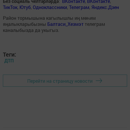
Без социаль челтәрләрдә
:
ВКонтакте
,
ВКонтакте
,
ТикТок
,
Ютуб
,
Одноклассники
,
Телеграм
,
Яндекс.Дзен
Район тормышына кагылышлы иң мөһим
яңалыкларыбызны
Балтаси_Хезмэт
телеграм
каналыбызда да укыгыз.
Теги:
ДТП
Перейти на страницу новости