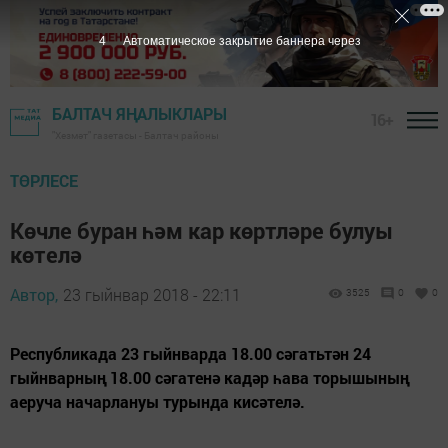
3
Автоматическое закрытие баннера через
БАЛТАЧ ЯҢАЛЫКЛАРЫ
16+
"Хезмәт" газетасы - Балтач районы
ТӨРЛЕСЕ
Көчле буран һәм кар көртләре булуы
көтелә
Автор,
23 гыйнвар 2018 - 22:11
3525
0
0
Республикада 23 гыйнварда 18.00 сәгатьтән 24
гыйнварның 18.00 сәгатенә кадәр һава торышының
аеруча начарлануы турында кисәтелә.