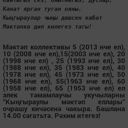
Кайтыгыз сез, онытмагыз, дуслар,
Канат ярган туган ояны.
Кыңгыраулар чыңы дәшсен кабат
Мәктәпкә дип килегез тагы!
Мәктәп коллективы 5 (2013 нче ел),
10 (2008 нче ел),15(2003 нче ел), 20
(1998 нче ел) , 25 (1993 нче ел), 30
(1988 нче ел), 35 (1983 нче ел), 40
(1978 нче ел), 45 (1973 нче ел), 50
(1968 нче ел), 55(1963 нче ел), 60
(1958 нче ел), 65 (1953 нче ел) ел
элек тәмамлаучы укучыларны
“Кыңгыраулы мәктәп еллары”
очрашу кичәсенә чакыра. Башлана
14.00 сәгатьтә. Рәхим итегез!