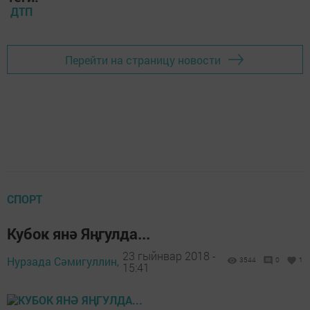
ДТП
Перейти на страницу новости
СПОРТ
Кубок янә Яңгулда...
23 гыйнвар 2018 -
Нурзада Сәмигуллин,
3544
0
1
15:41