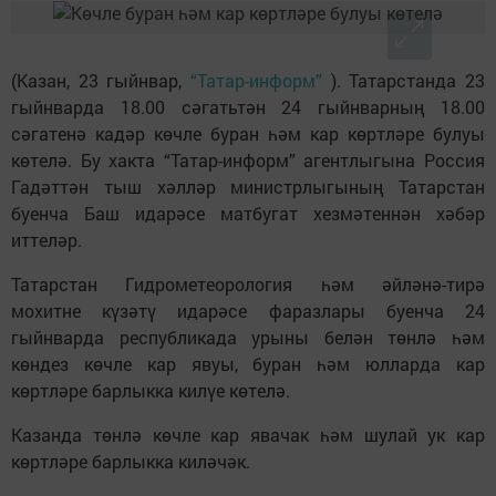
(Казан, 23 гыйнвар,
“Татар-информ”
). Татарстанда 23
гыйнварда 18.00 сәгатьтән 24 гыйнварның 18.00
сәгатенә кадәр көчле буран һәм кар көртләре булуы
көтелә. Бу хакта “Татар-информ” агентлыгына Россия
Гадәттән тыш хәлләр министрлыгының Татарстан
буенча Баш идарәсе матбугат хезмәтеннән хәбәр
иттеләр.
Татарстан Гидрометеорология һәм әйләнә-тирә
мохитне күзәтү идарәсе фаразлары буенча 24
гыйнварда республикада урыны белән төнлә һәм
көндез көчле кар явуы, буран һәм юлларда кар
көртләре барлыкка килүе көтелә.
Казанда төнлә көчле кар явачак һәм шулай ук кар
көртләре барлыкка киләчәк.