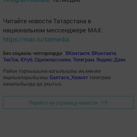
Читайте новости Татарстана в
национальном мессенджере MАХ:
https://max.ru/tatmedia
Без социаль челтәрләрдә
:
ВКонтакте
,
ВКонтакте
,
ТикТок
,
Ютуб
,
Одноклассники
,
Телеграм
,
Яндекс.Дзен
Район тормышына кагылышлы иң мөһим
яңалыкларыбызны
Балтаси_Хезмэт
телеграм
каналыбызда да укыгыз.
Перейти на страницу новости