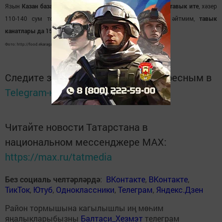
Язын
Казан базарлары
нда килосы 85 сум тирәсе булган
тавык ите
, хәзер
110-140 сум тора ди.
Йомырка 45 сум
. Башкасын әйтмим,
тавык
канатлары да 150 сум
га менгән.
Фото: http://food.ekaraganda.kz/id/2756
Следите за самым важным и интересным в
Telegram-канале
Татмедиа
Читайте новости Татарстана в
национальном мессенджере MАХ:
https://max.ru/tatmedia
Без социаль челтәрләрдә
:
ВКонтакте
,
ВКонтакте
,
ТикТок
,
Ютуб
,
Одноклассники
,
Телеграм
,
Яндекс.Дзен
Район тормышына кагылышлы иң мөһим
яңалыкларыбызны
Балтаси_Хезмэт
телеграм