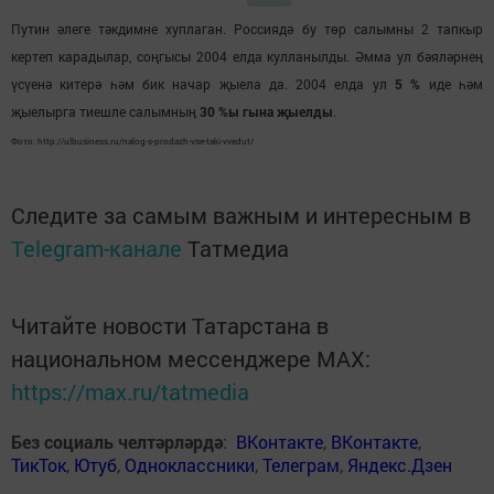
Путин әлеге тәкдимне хуплаган. Россиядә бу төр салымны 2 тапкыр
кертеп карадылар, соңгысы 2004 елда кулланылды. Әмма ул бәяләрнеӊ
үсүенә китерә һәм бик начар җыела да. 2004 елда ул
5 %
иде һәм
җыелырга тиешле салымныӊ
30 %ы гына җыелды
.
Фото: http://ulbusiness.ru/nalog-s-prodazh-vse-taki-vvedut/
Следите за самым важным и интересным в
Telegram-канале
Татмедиа
Читайте новости Татарстана в
национальном мессенджере MАХ:
https://max.ru/tatmedia
Без социаль челтәрләрдә
:
ВКонтакте
,
ВКонтакте
,
ТикТок
,
Ютуб
,
Одноклассники
,
Телеграм
,
Яндекс.Дзен