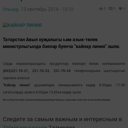
Ильнур,
13 сентябрь 2014 - 10:10
0
0
0
Татарстан Авыл хуҗалыгы һәм азык-төлек
министрлыгында бәяләр буенча "кайнар линия" эшли.
Сәүдә оешмаларындагы продуктлар бәяләре белән килешмәсәгез
(843)221-76-21, 221-76-23, 221-76-24
телефоннарына шалтыратып
зарлана аласыз.
"Кайнар линия"
дүшәмбедән пәнҗешәмбегә кадәр 8.00дән -17.00
сәгатьләрдә, җомга 8.00дән 15,45кә кадәр эшли.
Фото:http://sovselo.ru/news/otkryta-goryachaya-liniya-po-voprosam-rosta-cen-na-produkty-pitaniya
Следите за самым важным и интересным в
Telegram-канале
Татмедиа