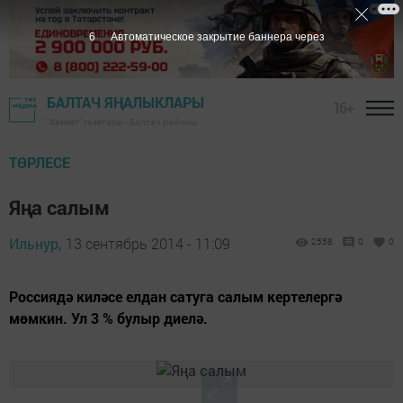
5
Автоматическое закрытие баннера через
БАЛТАЧ ЯҢАЛЫКЛАРЫ
16+
"Хезмәт" газетасы - Балтач районы
ТӨРЛЕСЕ
Яңа салым
Ильнур,
13 сентябрь 2014 - 11:09
2558
0
0
Россиядә киләсе елдан сатуга салым кертелергә
мөмкин. Ул 3 % булыр диелә.