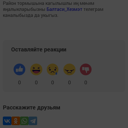
Район тормышына кагылышлы иң мөһим
яңалыкларыбызны
Балтаси_Хезмэт
телеграм
каналыбызда да укыгыз.
Оставляйте реакции
0
0
0
0
0
Расскажите друзьям