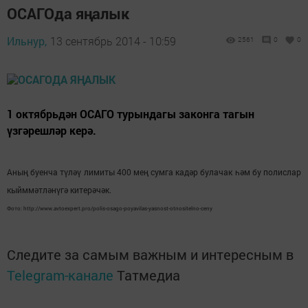
ОСАГОда яңалык
Ильнур,
13 сентябрь 2014 - 10:59
2561
0
0
1 октябрьдән ОСАГО турындагы законга тагын
үзгәрешләр керә.
Аны
буенча түләү лимиты 400 мең сумга кадәр булачак һәм бу полислар
ң
кыйммәтләнүгә китерәчәк.
Фото: http://www.avtoexpert.pro/polis-osago-poyavilas-yasnost-otnositelno-ceny
Следите за самым важным и интересным в
Telegram-канале
Татмедиа