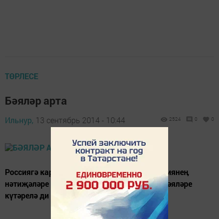
ТӨРЛЕСЕ
Бәяләр арта
Ильнур,
13 сентябрь 2014 - 10:44
2524
0
0
Россиягә карата кертелгән экономик санкциянеӊ
нәтиҗәләре күренә башлады. Азык-төлек бәяләре
күтәрелә ди шәһәрдә яшәүче туганнар.