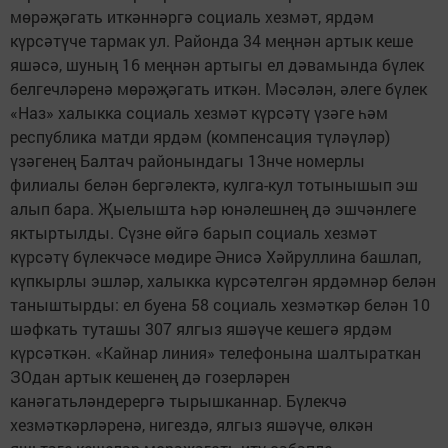
мөрәҗәгать иткәннәргә социаль хезмәт, ярдәм
күрсәтүче тармак ул. Районда 34 меңнән артык кеше
яшәсә, шуның 16 меңнән артыгы ел дәвамында бүлек
белгечләренә мөрәҗәгать иткән. Мәсәлән, әлеге бүлек
«Наз» халыкка социаль хезмәт күрсәтү үзәге һәм
республика матди ярдәм (компенсация түләүләр)
үзәгенең Балтач районындагы 13нче номерлы
филиалы белән бергәлектә, кулга-кул тотынышып эш
алып бара. Җыелышта һәр юнәлешнең дә эшчәнлеге
яктыртылды. Сүзне өйгә барып социаль хезмәт
күрсәтү бүлекчәсе мөдире Әнисә Хәйруллина башлап,
күпкырлы эшләр, халыкка күрсәтелгән ярдәмнәр белән
таныштырды: ел буена 58 социаль хезмәткәр белән 10
шәфкать туташы 307 ялгыз яшәүче кешегә ярдәм
күрсәткән. «Кайнар линия» телефонына шалтыраткан
ЗОдан артык кешенең дә гозерләрен
канәгатьләндерергә тырышканнар. Бүлекчә
хезмәткәрләренә, нигездә, ялгыз яшәүче, өлкән