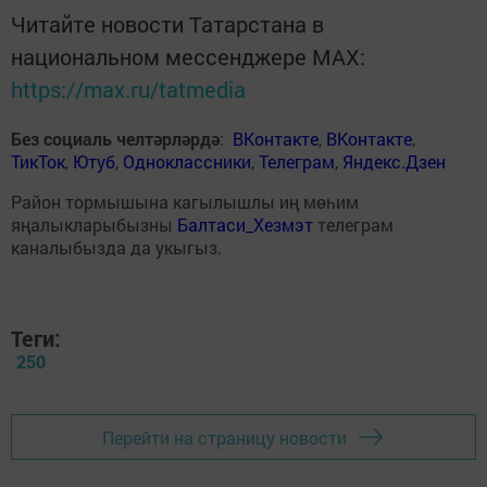
Читайте новости Татарстана в
национальном мессенджере MАХ:
https://max.ru/tatmedia
Без социаль челтәрләрдә
:
ВКонтакте
,
ВКонтакте
,
ТикТок
,
Ютуб
,
Одноклассники
,
Телеграм
,
Яндекс.Дзен
Район тормышына кагылышлы иң мөһим
яңалыкларыбызны
Балтаси_Хезмэт
телеграм
каналыбызда да укыгыз.
Теги:
250
Перейти на страницу новости