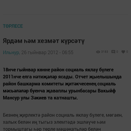
ТӨРЛЕСЕ
Ярдәм һәм хезмәт күрсәтү
Ильнур,
26 гыйнвар 2012 - 06:55
3183
0
0
18нче гыйнвар көнне район социаль яклау бүлеге
2011нче елга нәтиҗәләр ясады. Отчет җыелышында
район башкарма комитеты җитәкчесенең социаль
мәсьәләләр буенча җаваплы урынбасары Вакыйф
Мансур улы Зәкиев та катнашты.
Безнең җирлектә район социаль яклау бүлеге, мөгаен,
халык белән иң тыгыз элемтәдә эшләүче һәм
тормыштагы һәр төрле мәшәкатьләр белән