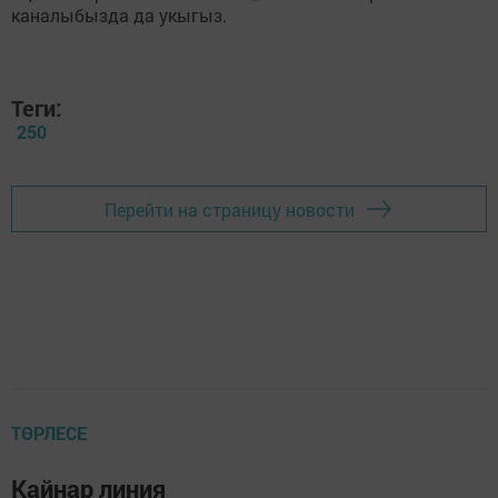
каналыбызда да укыгыз.
Теги:
250
Перейти на страницу новости
ТӨРЛЕСЕ
Кайнар линия