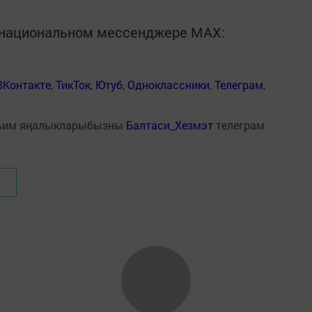
в национальном мессенджере MАХ:
ВКонтакте
,
ТикТок
,
Ютуб
,
Одноклассники
,
Телеграм
,
һим яңалыкларыбызны
Балтаси_Хезмэт
телеграм