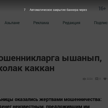
16+
6
Автоматическое закрытие баннера через
Азьлане
Реклама
Редакция
Подпис
мошенникларга ышанып,
колак каккан
2224
0
льницы оказались жертвами мошенничества:
денег неизвестным, предложившим им