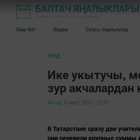
БАЛТАЧ ЯҢАЛЫКЛАРЫ
"Хезмәт" газетасы - Балтач районы
Баш бит
Видео
Соңгы яңалыклар
ТРУД
Ике укытучы, 
зур акчалардан 
Автор,
6 март 2020 - 21:31
В Татарстане сразу две учите
они перевели крупные суммы 