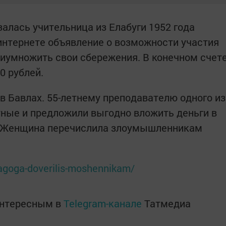
залась учительница из Елабуги 1952 года
интернете объявление о возможности участия
риумножить свои сбережения. В конечном счет
0 рублей.
в Бавлах. 55-летнему преподавателю одного из
ные и предложили выгодно вложить деньги в
. Женщина перечислила злоумышленникам
dagoga-doverilis-moshennikam/
интересным в
Telegram-канале
Татмедиа