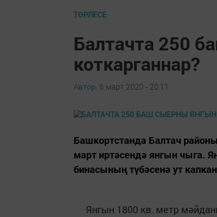
ТӨРЛЕСЕ
Балтачта 250 б
коткарганнар?
Автор,
6 март 2020 - 20:11
Башкортстанда Балтач район
март иртәсендә янгын чыга. 
бинасының түбәсенә ут капкан
Янгын 1800 кв. метр мәйданга