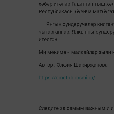
хәбәр итәләр Гадәттән тыш х
Республикасы буенча матбугат
Янгын сүндерүчеләр килгәнч
чыгарганнар. Ялкынны сүндерү
ителгән.
Мң мөһиме - малкайлар зыян 
Автор : Әлфия Шакирҗанова
https://omet-rb.rbsmi.ru/
Следите за самым важным и 