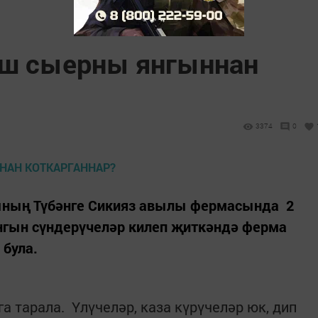
аш сыерны янгыннан
3374
0
ының Түбәнге Сикияз авылы фермасында 2
Янгын сүндерүчеләр килеп җиткәндә ферма
 була.
 тарала. Үлүчеләр, каза күрүчеләр юк, дип