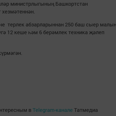
әлләр министрлыгының Башкортстан
 хезмәтеннән.
е терлек абзарларыннан 250 баш сыер малы
гә 12 кеше һәм 6 берәмлек техника җәлеп
күрмәгән.
интересным в
Telegram-канале
Татмедиа