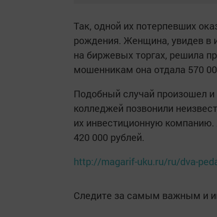
Так, одной их потерпевших ока
рождения. Женщина, увидев в 
на биржевых торгах, решила п
мошенникам она отдала 570 00
Подобный случай произошел и 
колледжей позвонили неизвест
их инвестиционную компанию
420 000 рублей.
http://magarif-uku.ru/ru/dva-pe
Следите за самым важным и 