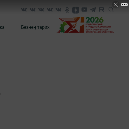
ка
Безнең тарих
0