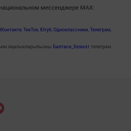
в национальном мессенджере MАХ:
ВКонтакте
,
ТикТок
,
Ютуб
,
Одноклассники
,
Телеграм
,
һим яңалыкларыбызны
Балтаси_Хезмэт
телеграм