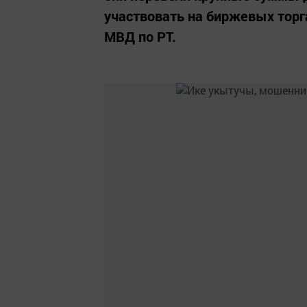
участвовать на биржевых торг
МВД по РТ.