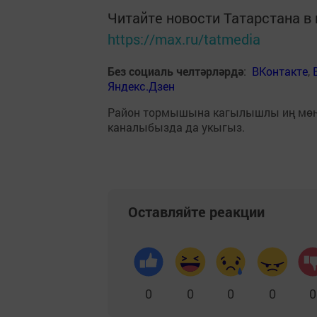
Читайте новости Татарстана 
https://max.ru/tatmedia
Без социаль челтәрләрдә
:
ВКонтакте
,
Яндекс.Дзен
Район тормышына кагылышлы иң мө
каналыбызда да укыгыз.
Оставляйте реакции
0
0
0
0
0