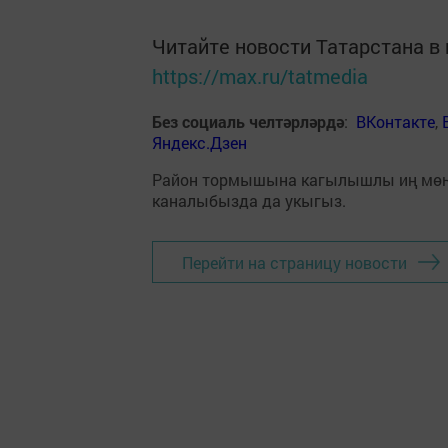
Читайте новости Татарстана 
https://max.ru/tatmedia
Без социаль челтәрләрдә
:
ВКонтакте
,
Яндекс.Дзен
Район тормышына кагылышлы иң мө
каналыбызда да укыгыз.
Перейти на страницу новости