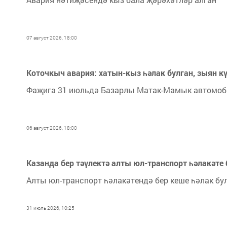
07 август 2026, 18:00
Коточкыч авария: хатын-кыз һәлак булган, зыян кү
Фаҗига 31 июльдә Базарлы Матак-Мамык автомоб
06 август 2026, 18:00
Казанда бер тәүлектә алты юл-транспорт һәлакәте 
Алты юл-транспорт һәлакәтендә бер кеше һәлак бу
31 июль 2026, 10:25