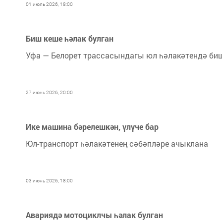
01 июль 2026, 18:00
Биш кеше һәлак булган
Уфа — Белорет трассасындагы юл һәлакәтендә биш
27 июнь 2026, 20:00
Ике машина бәрелешкән, үлүче бар
Юл-транспорт һәлакәтенең сәбәпләре ачыклана
03 июнь 2026, 18:00
Авариядә мотоциклчы һәлак булган