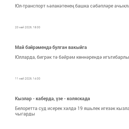
Юл-транспорт һәлакәтенең башка сәбәпләре ачыкл
20 май 2026, 18:00
Май бәйрәмендә булган вакыйга
Юлларда, бигрәк тә бәйрәм көннәрендә игътибарлы
11 май 2026, 14:00
Кызлар - кабердә, үзе - коляскада
Белоретта суд исерек хәлдә 19 яшьлек игезәк кызл
чыгарды