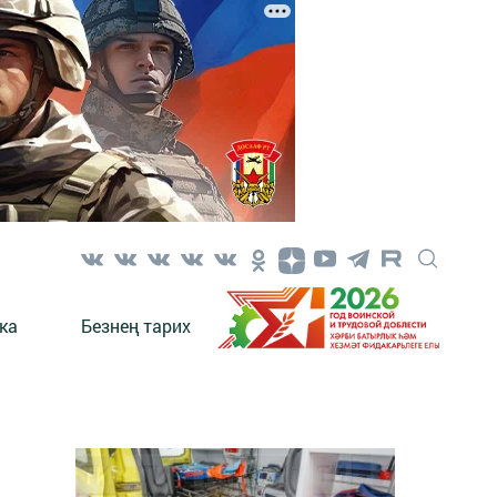
ка
Безнең тарих