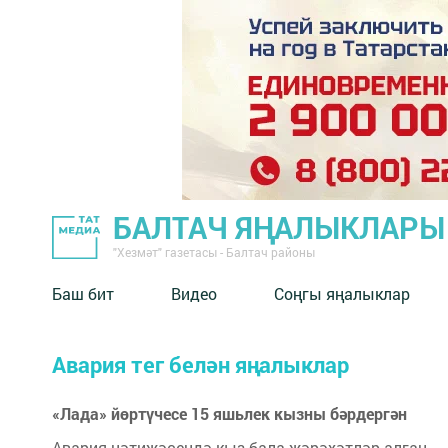
БАЛТАЧ ЯҢАЛЫКЛАРЫ
"Хезмәт" газетасы - Балтач районы
Баш бит
Видео
Соңгы яңалыклар
Авария тег белән яңалыклар
«Лада» йөртүчесе 15 яшьлек кызны бәрдергән
Авария нәтиҗәсендә кыз бала җәрәхәтләр алган