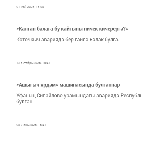
01 май 2026, 16:00
«Калган балага бу кайгыны ничек кичерергә?»
Коточкыч авариядә бер гаилә һәлак булга.
12 октябрь 2025, 18:41
«Ашыгыч ярдәм» машинасында булганнар
Уфаның Сипайлово урамындагы авариядә Республи
булган
08 июнь 2025, 15:41