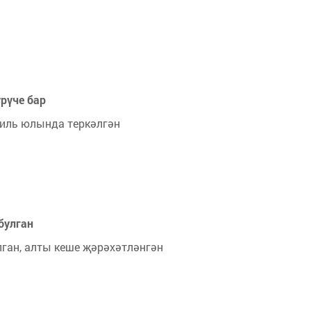
рүче бар
иль юлында теркәлгән
булган
лган, алты кеше җәрәхәтләнгән