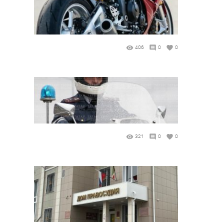
406
0
0
321
0
0