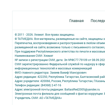
Главная
Последн
© 2011 - 2026. Хезмәт. Все права защищены.
© ТАТМЕДИА. Все материалы, размещенные на сайте, защищены з
Перепечатка, воспроизведение и распространение в любом объе
размещенной на сайте, возможна только с письменного согласия
При поддержке Республиканского агентства по печати и массов
Наименование СМИ: Хезмәт
№ записи о регистрации СМИ, дата: Эл №ФС77-79109 от 08.09.202
СМИ зарегистрированно Федеральной службой по надзору в сфере
информационных технологий и массовых коммуникаций
ФИО главного редактора: Закиев Вакиф Мансурович
Адрес редакции: 422250, Республика Татарстан, Балтасинский район,
Адрес учредителя: 420066, Россия, Республика Татарстан, Г.Казань
Телефон редакции: (84368) 2-47-16
Адрес электронной почты редакции: BaltasiRed2005@yandex.ru
Электронная почта филиала для сообщений о фактах коррупции: 
Учредитель СМИ: АО «ТАТМЕДИА»