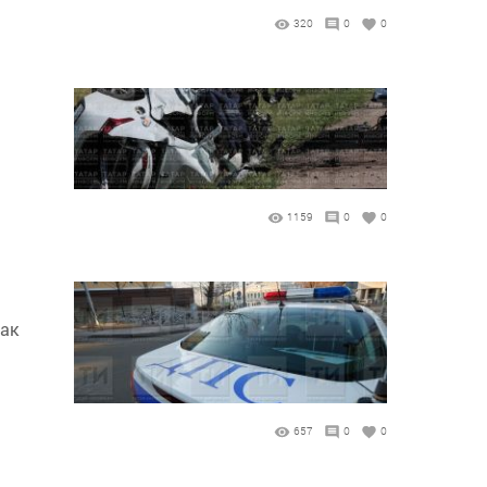
320
0
0
1159
0
0
ак
657
0
0