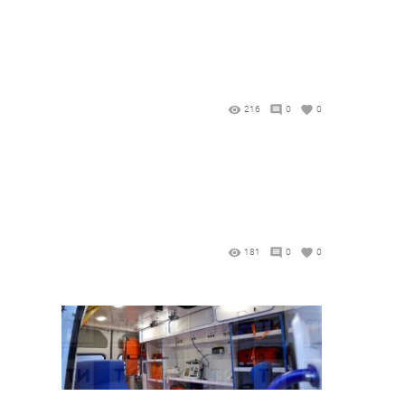
216
0
0
181
0
0