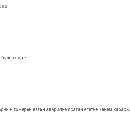
ана
 булсак иде
арның гомерен өзгән аварияне ясаган егеткә хөкем карары