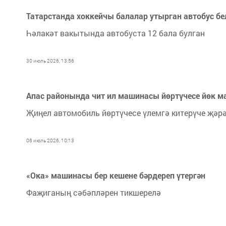
Татарстанда хоккейчы балалар утырган автобус бел
Һәлакәт вакытында автобуста 12 бала булган
30 июль 2026, 13:56
Апас районында чит ил машинасы йөртүчесе йөк м
Җиңел автомобиль йөртүчесе үлемгә китерүче җәр
06 июль 2026, 10:13
«Ока» машинасы бер кешене бәрдереп үтергән
Фаҗиганың сәбәпләрен тикшерелә