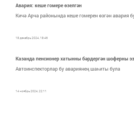
Авария: кеше гомере өзелгән
Кичә Арча районында кеше гомерен өзгән авария б
18 декабрь 2024, 18:46
Казанда пенсионер хатынны бәрдергән шоферны эз
Автоинспекторлар бу авариянең шаһиты була
14 ноябрь 2024, 22:11