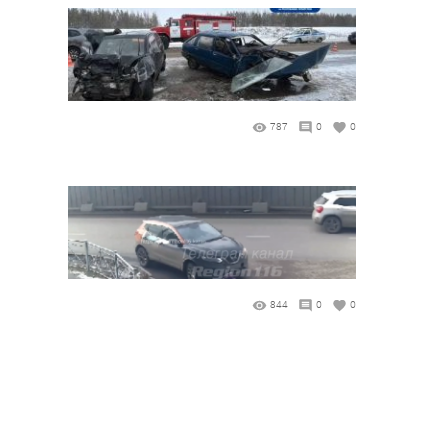
787
0
0
844
0
0