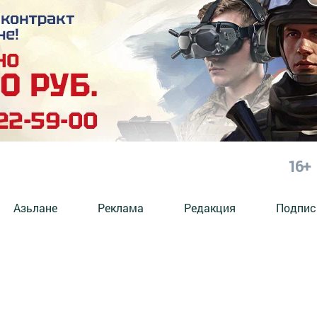
16+
Азьлане
Реклама
Редакция
Подпис