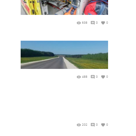
638
0
0
488
0
0
202
0
0