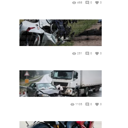
468
0
0
251
0
0
1105
0
0