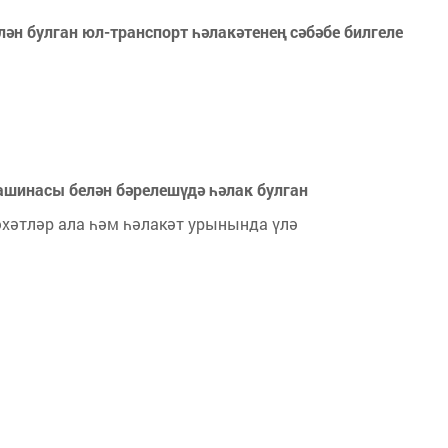
ән булган юл-транспорт һәлакәтенең сәбәбе билгеле
ашинасы белән бәрелешүдә һәлак булган
әхәтләр ала һәм һәлакәт урынында үлә