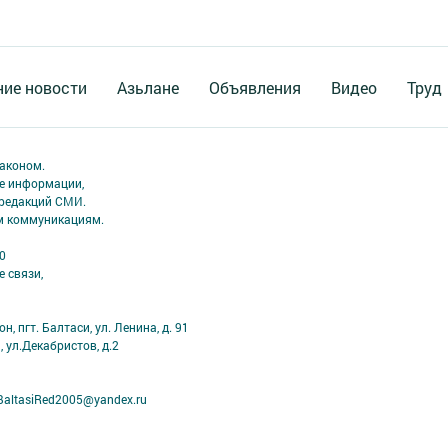
ие новости
Азьлане
Объявления
Видео
Труд
аконом.
ме информации,
 редакций СМИ.
ым коммуникациям.
0
 связи,
 пгт. Балтаси, ул. Ленина, д. 91
, ул.Декабристов, д.2
BaltasiRed2005@yandex.ru