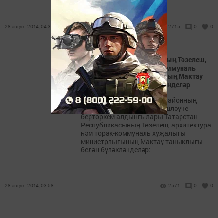
28 август 2014, 04:38
2715
0
0
Татарстан Республикасының Төзелеш,
архитектура һәм торак-коммуналь
хуҗалыгы министрлыгының Мактау
таныклыгы белән бүләкләнделәр
Төзүчеләр көне уңаеннан, районның
төзелеш оешмаларында эшләүче
бертөркем алдынгылары Татарстан
Республикасының Төзелеш, архитектура
һәм торак-коммуналь хуҗалыгы
министрлыгының Мактау таныклыгы
белән бүләкләнделәр:
28 август 2014, 03:58
2571
0
0