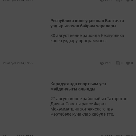
Республика көне уңаеннан Балтачта
уздырылачак бәйрәм чаралары
30​ август көнне районда Республика
көнен уздыру программасы:
28 август 2014, 09:29
2560
0
0
Карадуганда спорт һәм уен
мәйданчыгы ачылды
27 август көнне районыбыз Татарстан
Дәүләт Советы рәисе Фәрит
Мөхәммәтшин җитәкчелегендә
мәртәбәле кунаклар кабул итте.