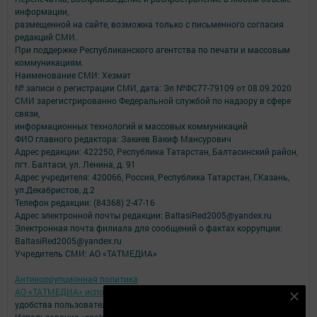
информации,
размещенной на сайте, возможна только с письменного согласия
редакций СМИ.
При поддержке Республиканского агентства по печати и массовым
коммуникациям.
Наименование СМИ: Хезмәт
№ записи о регистрации СМИ, дата: Эл №ФС77-79109 от 08.09.2020
СМИ зарегистрированно Федеральной службой по надзору в сфере
связи,
информационных технологий и массовых коммуникаций
ФИО главного редактора: Закиев Вакиф Мансурович
Адрес редакции: 422250, Республика Татарстан, Балтасинский район,
пгт. Балтаси, ул. Ленина, д. 91
Адрес учредителя: 420066, Россия, Республика Татарстан, Г.Казань,
ул.Декабристов, д.2
Телефон редакции: (84368) 2-47-16
Адрес электронной почты редакции: BaltasiRed2005@yandex.ru
Электронная почта филиала для сообщений о фактах коррупции:
BaltasiRed2005@yandex.ru
Учредитель СМИ: АО «ТАТМЕДИА»
Антикоррупционная политика
АО «ТАТМЕДИА» использует «cookie»
для персонализации сервисов и
Безнең Яндекс Дзен каналына языл
удобства пользователей сайтом.
Использование «cookie» можно отменить в настройках браузера.