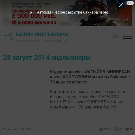
6
Автоматическое закрытие баннера через
БАЛТАЧ ЯҢАЛЫКЛАРЫ
16+
"Хезмәт" газетасы - Балтач районы
28 август 2014 яңалыклары
Кадерле әниебез ФАГЫЙЛӘ МИННЕХАН
кызы ХӘЙРУЛЛИНАның олы бәйрәме –
70 яшьлек юбилее
Бар табигать ямьгә төренгән мизгелдә
безнең кадерле әниебез ФАГЫЙЛӘ
МИННЕХАН кызы ХӘЙРУЛЛИНАның
олы бәйрәме - 70 яшьлек юбилее!
28 август 2014, 16:45
2564
0
0