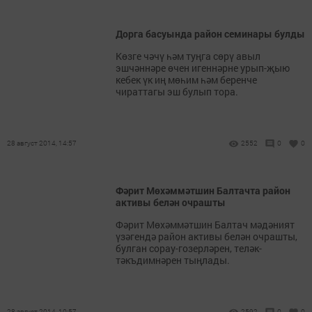
Дорга басуында район семинары булды
Көзге чәчү һәм туңга сөрү авыл
эшчәннәре өчен игеннәрне урып-җыю
кебек үк иң мөһим һәм беренче
чираттагы эш булып тора.
28 август 2014, 14:57
2552
0
0
Фәрит Мөхәммәтшин Балтачта район
активы белән очрашты
Фәрит Мөхәммәтшин Балтач мәдәният
үзәгендә район активы белән очрашты,
булган сорау-гозерләрен, теләк-
тәкъдимнәрен тыңлады.
28 август 2014, 10:57
2592
0
0