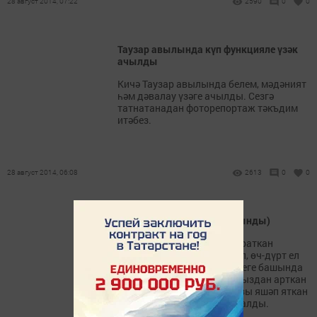
28 август 2014, 07:22
2590
0
0
Таузар авылында күп функцияле үзәк
ачылды
Кичә Таузар авылында белем, мәдәният
һәм дәвалау үзәге ачылды. Сезгә
татнатанадан фоторепортаж тәкъдим
итәбез.
28 август 2014, 06:08
2613
0
0
Буш йорт (тормыштан алынды)
Туганыннан артык күреп яраткан
күршесе Зөһрә карчык үлеп, өч-дүрт ел
үтүгә, аның өен авылның теге башында
яшәгән ике балалы, яше утыздан арткан
Зөлфәт сатып алгач, ялгызы яшәп яткан
Гөлсемнең тынычлыгы югалды.