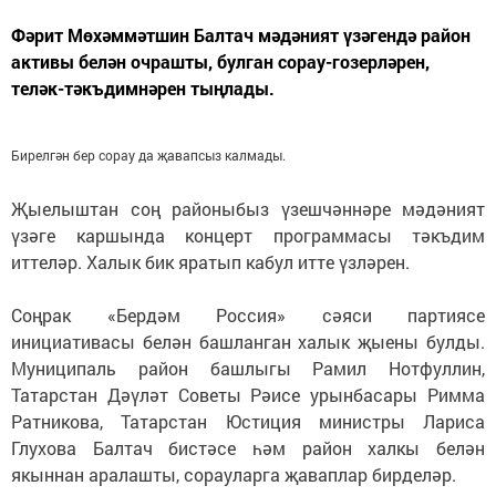
Фәрит Мөхәммәтшин Балтач мәдәният үзәгендә район
активы белән очрашты, булган сорау-гозерләрен,
теләк-тәкъдимнәрен тыңлады.
Бирелгән бер сорау да җавапсыз калмады.
Җыелыштан соң районыбыз үзешчәннәре мәдәният
үзәге каршында концерт программасы тәкъдим
иттеләр. Халык бик яратып кабул итте үзләрен.
Соңрак «Бердәм Россия» сәяси партиясе
инициативасы белән башланган халык җыены булды.
Муниципаль район башлыгы Рамил Нотфуллин,
Татарстан Дәүләт Советы Рәисе урынбасары Римма
Ратникова, Татарстан Юстиция министры Лариса
Глухова Балтач бистәсе һәм район халкы белән
якыннан аралашты, сорауларга җаваплар бирделәр.