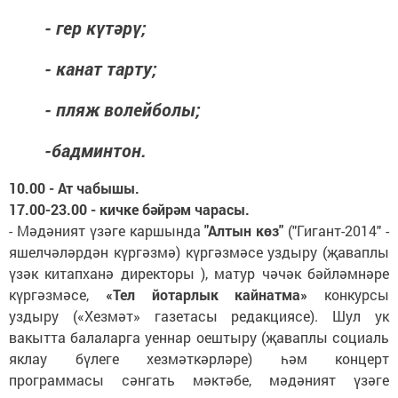
- гер күтәрү;
- канат тарту;
- пляж волейболы;
-бадминтон.
10.00 - Ат чабышы.
17.00-23.00 - кичке бәйрәм чарасы.
- Мәдәният үзәге каршында
"Алтын көз"
("Гигант-2014" -
яшелчәләрдән күргәзмә) күргәзмәсе уздыру (җаваплы
үзәк китапханә директоры ), матур чәчәк бәйләмнәре
күргәзмәсе,
«Тел йотарлык кайнатма»
конкурсы
уздыру («Хезмәт» газетасы редакциясе). Шул ук
вакытта балаларга уеннар оештыру (җаваплы социаль
яклау бүлеге хезмәткәрләре) һәм концерт
программасы сәнгать мәктәбе, мәдәният үзәге