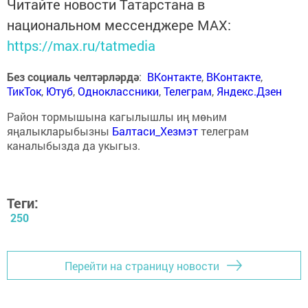
Читайте новости Татарстана в
национальном мессенджере MАХ:
https://max.ru/tatmedia
Без социаль челтәрләрдә
:
ВКонтакте
,
ВКонтакте
,
ТикТок
,
Ютуб
,
Одноклассники
,
Телеграм
,
Яндекс.Дзен
Район тормышына кагылышлы иң мөһим
яңалыкларыбызны
Балтаси_Хезмэт
телеграм
каналыбызда да укыгыз.
Теги:
250
Перейти на страницу новости