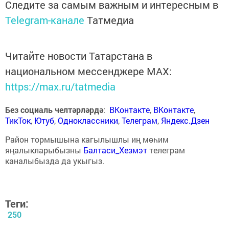
Следите за самым важным и интересным в
Telegram-канале
Татмедиа
Читайте новости Татарстана в
национальном мессенджере MАХ:
https://max.ru/tatmedia
Без социаль челтәрләрдә
:
ВКонтакте
,
ВКонтакте
,
ТикТок
,
Ютуб
,
Одноклассники
,
Телеграм
,
Яндекс.Дзен
Район тормышына кагылышлы иң мөһим
яңалыкларыбызны
Балтаси_Хезмэт
телеграм
каналыбызда да укыгыз.
Теги:
250