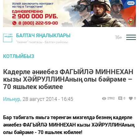
БАЛТАЧ ЯҢАЛЫКЛАРЫ
16+
"Хезмәт" газетасы - Балтач районы
КОТЛЫЙБЫЗ
Кадерле әниебез ФАГЫЙЛӘ МИННЕХАН
кызы ХӘЙРУЛЛИНАның олы бәйрәме –
70 яшьлек юбилее
Ильнур,
28 август 2014 - 16:45
2562
0
0
Бар табигать ямьгә төренгән мизгелдә безнең кадерле
әниебез ФАГЫЙЛӘ МИННЕХАН кызы ХӘЙРУЛЛИНАның
олы бәйрәме - 70 яшьлек юбилее!