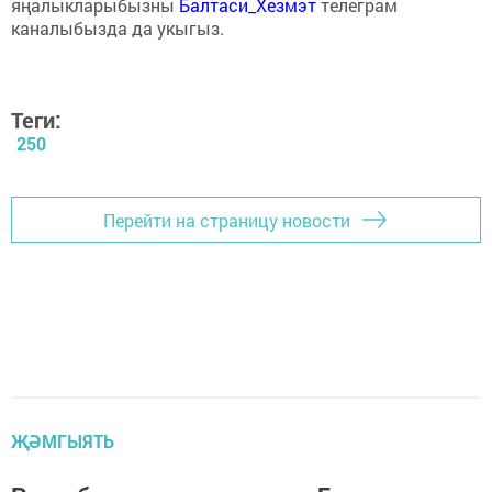
яңалыкларыбызны
Балтаси_Хезмэт
телеграм
каналыбызда да укыгыз.
Теги:
250
Перейти на страницу новости
ҖӘМГЫЯТЬ