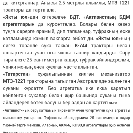
да китергәннәр. Анысы 2,5 метрлы алымлы,
МТЗ-1221
тракторы да тарта ала.
«Якты юл»
дан китерелгән
БДТ
,
«Активистның БДМ
агрегатлары
н да күрсәттеләр. Болары белән хәзер
туңга сөрергә ярамый, дип тапканнар, туфракның өске
катламында камыл вакларга әйбәт ди.
«Якты юл»
ның
сигез төрәнле сука таккан
К-744
тракторы белән
эшкәртелгән участогы яхшы тәэсир калдырды. Сөрү
тирәнлеге 25 сантиметрга кадәр, туфрак әйләндерелми,
чөнки моның өчен куелган часте алынган.
«Татарстан»
хуҗалыгыннан килгән механизатор
МТЗ-1221
тракторына тагылган Австралиядә эшләнгән
суканы күрсәтте. Бер агрегатка ике якка каратып
көйләнгән сукалар белән җир башында суканы гына
әйләндереп бөтен басуны бер эздән эшкәртеп
чыга.
«Активист»
ның сөрү катламын тирәнәйтү өчен үзгәртелгән сука агрегаты
кызыксыну уятырлык. Туфракны әйләндермичә 25 сантиметрга кадәр
тирәнәйтергә мөмкин. Аларның
АКМ-6, КПЭ3,8
агрегатлары җир өслеген
йомшарту өчен яхшы дип күрсәтелде.