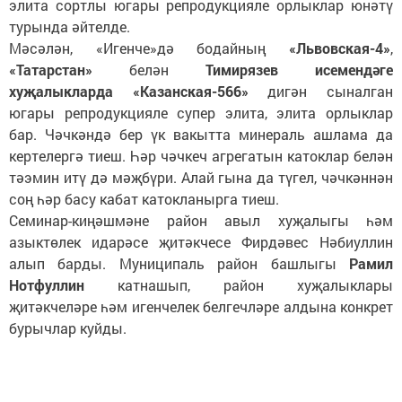
элита сортлы югары репродукцияле орлыклар юнәтү
турында әйтелде.
Мәсәлән, «Игенче»дә бодайның
«Львовская-4»
,
«Татарстан»
белән
Тимирязев исемендәге
хуҗалыкларда «Казанская-566»
дигән сыналган
югары репродукцияле супер элита, элита орлыклар
бар. Чәчкәндә бер үк вакытта минераль ашлама да
кертелергә тиеш. Һәр чәчкеч агрегатын катоклар белән
тәэмин итү дә мәҗбүри. Алай гына да түгел, чәчкәннән
соң һәр басу кабат катокланырга тиеш.
Семинар-киңәшмәне район авыл хуҗалыгы һәм
азыктөлек идарәсе җитәкчесе Фирдәвес Нәбиуллин
алып барды. Муниципаль район башлыгы
Рамил
Нотфуллин
катнашып, район хуҗалыклары
җитәкчеләре һәм игенчелек белгечләре алдына конкрет
бурычлар куйды.