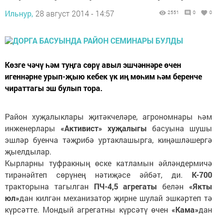
Ильнур,
28 август 2014 - 14:57
2551
0
0
Көзге чәчү һәм туңга сөрү авыл эшчәннәре өчен
игеннәрне урып-җыю кебек үк иң мөһим һәм беренче
чираттагы эш булып тора.
Район хуҗалыклары җитәкчеләре, агрономнары һәм
инженерлары
«Активист» хуҗалыгы
басуына шушы
эшләр буенча тәҗрибә уртаклашырга, киңәшләшергә
җыелдылар.
Кырларны туфракның өске катламын әйләндермичә
тирәнәйтеп сөрүнең нәтиҗәсе әйбәт, ди.
К-700
тракторына тагылган
ПЧ-4,5 агрегаты
белән
«Якты
юл»
дан килгән механизатор җирне шулай эшкәртеп тә
күрсәтте. Мондый агрегатны күрсәтү өчен
«Кама»
дан