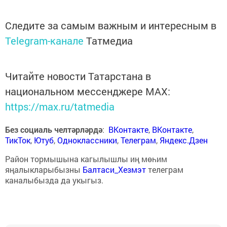
Следите за самым важным и интересным в
Telegram-канале
Татмедиа
Читайте новости Татарстана в
национальном мессенджере MАХ:
https://max.ru/tatmedia
Без социаль челтәрләрдә
:
ВКонтакте
,
ВКонтакте
,
ТикТок
,
Ютуб
,
Одноклассники
,
Телеграм
,
Яндекс.Дзен
Район тормышына кагылышлы иң мөһим
яңалыкларыбызны
Балтаси_Хезмэт
телеграм
каналыбызда да укыгыз.