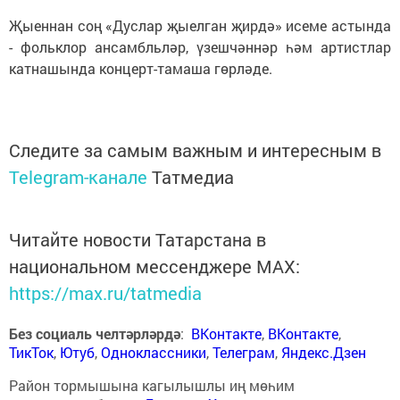
Җыеннан соң «Дуслар җыелган җирдә» исеме астында
- фольклор ансамбльләр, үзешчәннәр һәм артистлар
катнашында концерт-тамаша гөрләде.
Следите за самым важным и интересным в
Telegram-канале
Татмедиа
Читайте новости Татарстана в
национальном мессенджере MАХ:
https://max.ru/tatmedia
Без социаль челтәрләрдә
:
ВКонтакте
,
ВКонтакте
,
ТикТок
,
Ютуб
,
Одноклассники
,
Телеграм
,
Яндекс.Дзен
Район тормышына кагылышлы иң мөһим