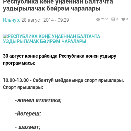
Республика көне уңаеннан Балтачта
уздырылачак бәйрәм чаралары
Ильнур,
28 август 2014 - 09:29
2560
0
0
30​ август көнне районда Республика көнен уздыру
программасы:
10.00-13.00 - Сабантуй мәйданында спорт ярышлары.
Спорт ярышлары:
-жинел атлетика;
-йөгереш;
- шахмат;