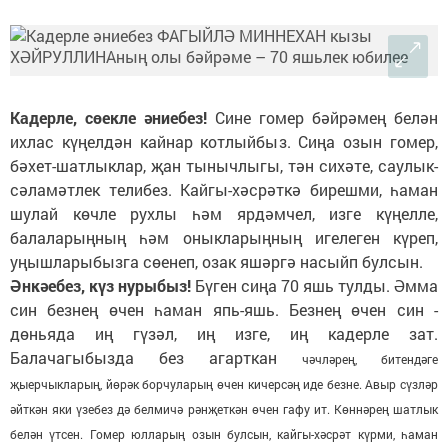
Кадерле, сөекле әниебез!
Сине гомер бәйрәмең белән
ихлас күңелдән кайнар котлыйбыз. Сиңа озын гомер,
бәхет-шатлыклар, җан тынычлыгы, тән сихәте, саулык-
сәламәтлек телибез. Кайгы-хәсрәткә бирешми, һаман
шулай көчле рухлы һәм ярдәмчел, изге күңелле,
балаларыңның һәм оныкларыңның игелеген күреп,
уңышларыбызга сөенеп, озак яшәргә насыйп булсын.
Әнкәебез, күз нурыбыз!
Бүген сиңа 70 яшь тулды. Әмма
син безнең өчен һаман япь-яшь. Безнең өчен син -
дөньяда иң гүзәл, иң изге, иң кадерле зат.
Балачагыбызда без агарткан
чәчләрең, битендәге
җыерчыкларың, йөрәк борчуларың өчен кичерсәң иде безне. Авыр сүзләр
әйткән яки үзебез дә белмичә рәнҗеткән өчен гафу ит. Көннәрең шатлык
белән үтсен. Гомер юлларың озын булсын, кайгы-хәсрәт күрми, һаман