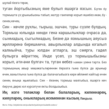
шулай безгә терәк,
туган йортыбызның яме булып яшәргә язсын.
Бүген бу
тормышта үз урыныбызны табып, матур гаиләләр корып яшибез икән, бу -
синең көчең.
Син - көчле рухлы, тырыш, эшчән, туры сүзле булдың.
Тормыш юлыңда нинди генә каршылыклар очраса да,
сынмадың, сыгылмадың. Безне дә язмышның аяусыз
җилләренә бирешмичә, авырлыклар алдында югалып
калмыйча, туры юлдан атларга, эш сөяргә, гадел
булырга өйрәттең. Инде үсеп, үз тормышыбызны
корып, әти-әни булгач та, туган өебез
һаман үзенә тарта. Без
тормышның авыр мәшәкатьләреннән беразга гына булса да арыныр
өчен, вакытлыча гына булса да балачагыбызга кире әйләнеп кайтыр өчен
синең яныңа
җыелабыз. Син - безнең тормыш маягыбыз, яшәргә көч
бирүче, дөрес юл күрсәтүче якты
йолдызыбыз.
Иң изге теләкләр белән балаларың, киленнәрең,
кияүләрең, оныкларың исеменнән кызың
Ландыш.
Фото: http://styleinter.net/podarite-lyubimym-buketik-cvetov/