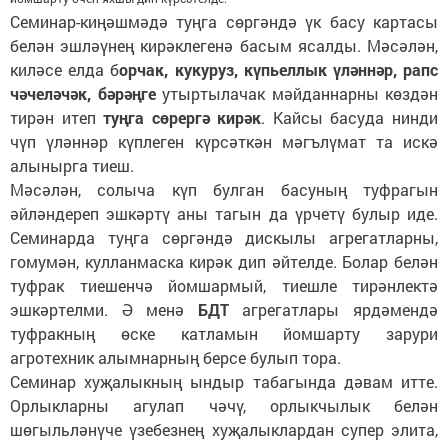
Семинар-киңәшмәдә туңга сөргәндә үк басу картасы
белән эшләүнең кирәклегенә басым ясалды. Мәсәлән,
киләсе елда б
орчак, кукуруз, күпьеллык үләннәр, рапс
чәчеләчәк, бәрәңге
утыртылачак мәйданнарны көздән
тирән итеп
туңга сөрергә кирәк
. Кайсы басуда нинди
чүп үләннәр күплеген күрсәткән мәгълүмат та искә
алынырга тиеш.
Мәсәлән, солыча күп булган басуның туфрагын
әйләндереп эшкәртү аны тагын да үрчетү булыр иде.
Семинарда туңга сөргәндә дискылы агрегатларны,
гомумән, кулланмаска кирәк дип әйтелде. Болар белән
туфрак тиешенчә йомшармый, тиешле тирәнлектә
эшкәртелми. Ә менә
БДТ
агрегатлары ярдәмендә
туфракның өске катламын йомшарту зарури
агротехник алымнарның берсе булып тора.
Семинар хуҗалыкның ындыр табагында дәвам итте.
Орлыкларны агулап чәчү, орлыкчылык белән
шөгыльләнүче үзебезнең хуҗалыклардан супер элита,