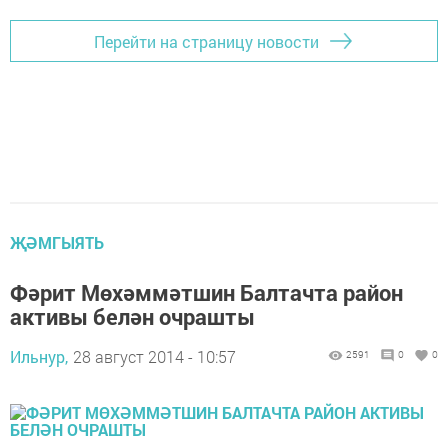
Перейти на страницу новости
ҖӘМГЫЯТЬ
Фәрит Мөхәммәтшин Балтачта район
активы белән очрашты
Ильнур,
28 август 2014 - 10:57
2591
0
0