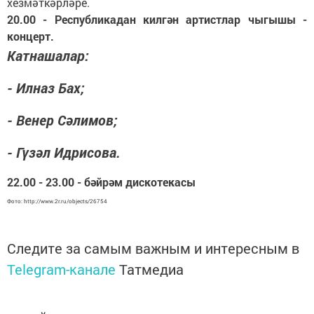
хезмәткәрләре.
20.00 - Республикадан килгән артистлар чыгышы -
концерт.
Катнашалар:
- Илназ Бах;
- Венер Сәлимов;
- Гүзәл Идрисова.
22.00 - 23.00 - бәйрәм дискотекасы
Фото: http://www.2r.ru/objects/26754
Следите за самым важным и интересным в
Telegram-канале
Татмедиа