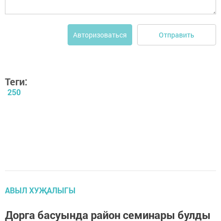
Отправить
Авторизоваться
Теги:
250
АВЫЛ ХУҖАЛЫГЫ
Дорга басуында район семинары булды