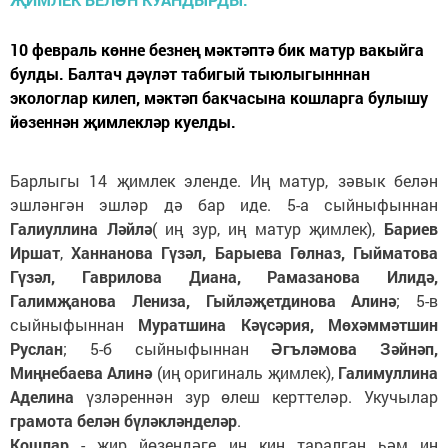
10 февраль көнне безнең мәктәптә бик матур вакыйга
булды. Балтач дәүләт табигый тыюлыгынннан
экологлар килеп, мәктәп бакчасына кошларга булышу
йөзеннән җимлекләр куелды.
Барлыгы 14 җимлек эленде. Иң матур, зәвык белән
эшләнгән эшләр дә бар иде. 5-а сыйныфыннан
Галиуллина Ләйлә
( иң зур, иң матур җимлек),
Бариев
Иршат
,
Ханнанова Гүзәл, Барыева Гөлназ, Гыйматова
Гүзәл, Гаврилова Диана, Рамазанова Илидә,
Галимҗанова Лениза, Гыйләҗетдинова Алинә
; 5-в
сыйныфыннан
Муратшина Кәүсәрия, Мөхәммәтшин
Руслан
; 5-б сыйныфыннан
Әгъләмова Зәйнәп,
Миңнебаева Алинә
(иң оригиналь җимлек),
Галимуллина
Аделина
үзләреннән зур өлеш керттеләр. Укучылар
грамота белән бүләкләнделәр
.
Кошлар
- җир йөзендәге иң киң таралган һәм иң