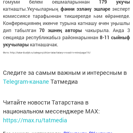
гомуми белем оешмаларыннан
179 укучы
катнашты.Укучыларның
фәнни эзләнү эшләре
эксперт
комиссиясе тарафыннан тикшерелде һәм өйрәнелде.
Конференциянең икенче турына катнашу өчен уңышлы
дип табылган
70 эшнең авторы
чакырыла. Анда 3
секциядә республикабыз районнарыннан
8-11 сыйныф
укучылары
катнашачак.
Фото: http://tatar-duslyk.ru/category/zhizn-tatar/tatary-v-rossii-i-v-mire/page/16/
Следите за самым важным и интересным в
Telegram-канале
Татмедиа
Читайте новости Татарстана в
национальном мессенджере MАХ:
https://max.ru/tatmedia