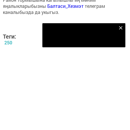
яңалыкларыбызны
Балтаси_Хезмэт
телеграм
каналыбызда да укыгыз.
Безнең Яндекс Дзен каналына языл
Теги:
Подписаться
250
Перейти на страницу новости