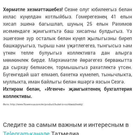
Хөрмәтле хезмәттәшебез!
Сезне олуг юбилеегыз белән
ихлас күңелдән котлыйбыз. Гомерегезнең 41 елын
хисап эшенә багышлап, шуның 25 елын Рәхимов
исемендәге җәмгыятьтә баш хисапчы булдыгыз. Үз
эшегезне зур осталык белән күңел җылыгызны биреп
башкаруыгыз, тырыш һәм үҗәтлегегез, тынгысыз һәм
үткен телле булуыгыз коллективта дан алырга
мөмкинлек бирде. Мәрхәмәтле йөрәгегез бервакытта
да сырхау белмәсен, тормышыгыз рәхәтлектә үтсен.
Бүгенгедәй шат елмаеп, бәхеткә күмелеп, тынычлыкта,
муллыкта, иман байлыгы белән яшәргә язсын Сезгә.
Ихтирам белән, «Игенче» җәмгыятенең бухгалтерия
коллективы.
Фото: http://www.flowers-ua.com/en/product/buket-iz-roz-klassicheskij/
Следите за самым важным и интересным в
Telegram-канале
Татмедиа