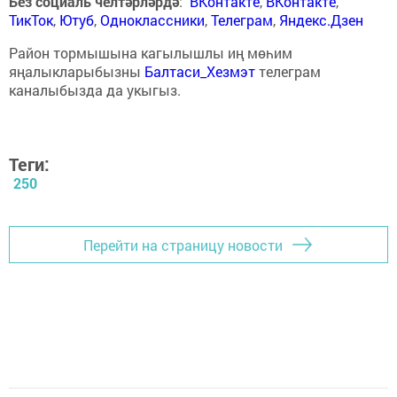
Без социаль челтәрләрдә
:
ВКонтакте
,
ВКонтакте
,
ТикТок
,
Ютуб
,
Одноклассники
,
Телеграм
,
Яндекс.Дзен
Район тормышына кагылышлы иң мөһим
яңалыкларыбызны
Балтаси_Хезмэт
телеграм
каналыбызда да укыгыз.
Теги:
250
Перейти на страницу новости