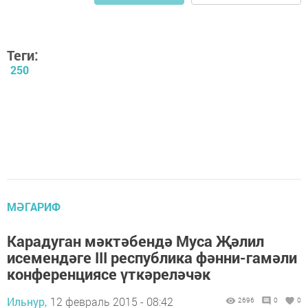
Теги:
250
МӘГАРИФ
Карадуган мәктәбендә Муса Җәлил
исемендәге III республика фәнни-гамәли
конференциясе үткәреләчәк
Ильнур,
12 февраль 2015 - 08:42
2696
0
0