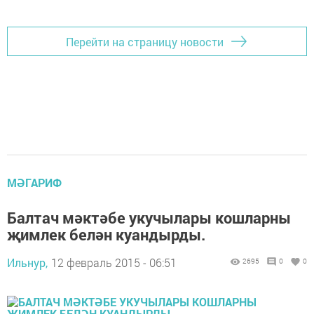
Перейти на страницу новости
МӘГАРИФ
Балтач мәктәбе укучылары кошларны
җимлек белән куандырды.
Ильнур,
12 февраль 2015 - 06:51
2695
0
0