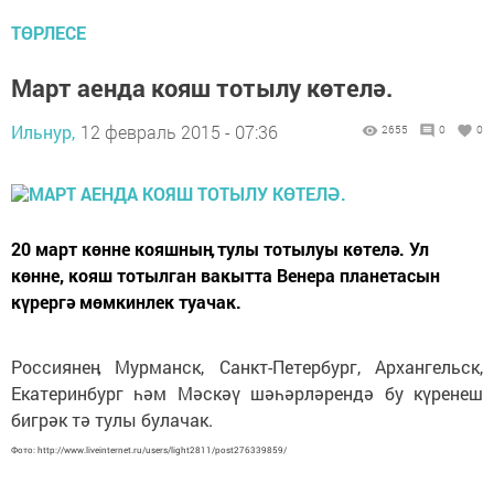
ТӨРЛЕСЕ
Март аенда кояш тотылу көтелә.
Ильнур,
12 февраль 2015 - 07:36
2655
0
0
20 март көнне кояшныӊ тулы тотылуы көтелә. Ул
көнне, кояш тотылган вакытта Венера планетасын
күрергә мөмкинлек туачак.
Россиянеӊ Мурманск, Санкт-Петербург, Архангельск,
Екатеринбург һәм Мәскәү шәһәрләрендә бу күренеш
бигрәк тә тулы булачак.
Фото: http://www.liveinternet.ru/users/light2811/post276339859/