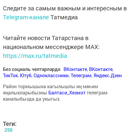
Следите за самым важным и интересным в
Telegram-канале
Татмедиа
Читайте новости Татарстана в
национальном мессенджере MАХ:
https://max.ru/tatmedia
Без социаль челтәрләрдә
:
ВКонтакте
,
ВКонтакте
,
ТикТок
,
Ютуб
,
Одноклассники
,
Телеграм
,
Яндекс.Дзен
Район тормышына кагылышлы иң мөһим
яңалыкларыбызны
Балтаси_Хезмэт
телеграм
каналыбызда да укыгыз.
Теги:
250