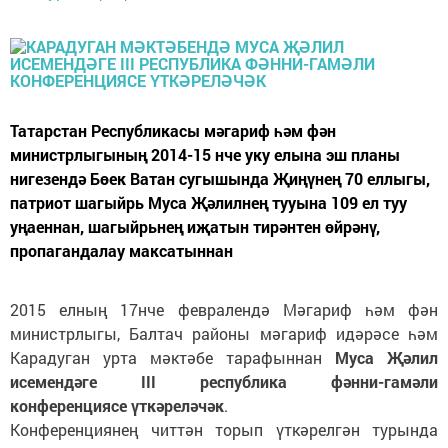
Татарстан Республикасы мәгариф һәм фән
министрлыгының 2014-15 нче уку елына эш планы
нигезендә Бөек Ватан сугышында Җиңүнең 70 еллыгы,
патриот шагыйрь Муса Җәлилнең тууына 109 ел туу
уңаеннан, шагыйрьнең иҗатын тирәнтен өйрәнү,
пропагандалау максатыннан
2015 елның 17нче февралендә Мәгариф һәм фән
министрлыгы, Балтач районы мәгариф идәрәсе һәм
Карадуган урта мәктәбе тарафыннан
Муса Җәлил
исемендәге III республика фәнни-гамәли
конференциясе үткәреләчәк
.
Конференциянең читтән торып үткәрелгән турында