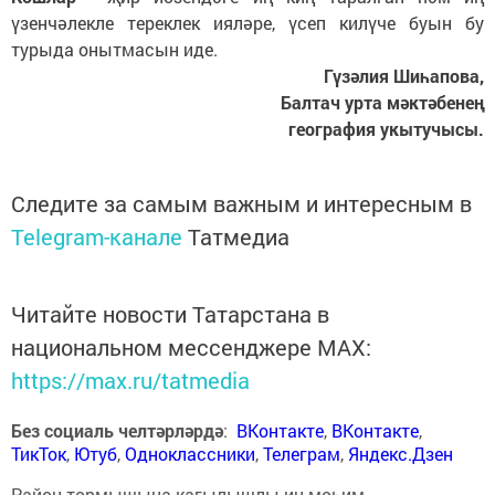
үзенчәлекле тереклек ияләре, үсеп килүче буын бу
турыда онытмасын иде.
Гүзәлия Шиһапова,
Балтач урта мәктәбенең
география укытучысы.
Следите за самым важным и интересным в
Telegram-канале
Татмедиа
Читайте новости Татарстана в
национальном мессенджере MАХ:
https://max.ru/tatmedia
Без социаль челтәрләрдә
:
ВКонтакте
,
ВКонтакте
,
ТикТок
,
Ютуб
,
Одноклассники
,
Телеграм
,
Яндекс.Дзен
Район тормышына кагылышлы иң мөһим