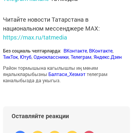
Читайте новости Татарстана в
национальном мессенджере MАХ:
https://max.ru/tatmedia
Без социаль челтәрләрдә
:
ВКонтакте
,
ВКонтакте
,
ТикТок
,
Ютуб
,
Одноклассники
,
Телеграм
,
Яндекс.Дзен
Район тормышына кагылышлы иң мөһим
яңалыкларыбызны
Балтаси_Хезмэт
телеграм
каналыбызда да укыгыз.
Оставляйте реакции