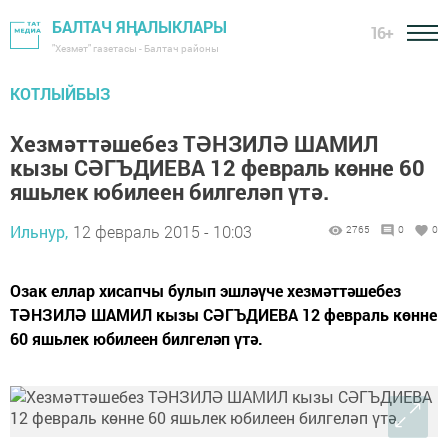
БАЛТАЧ ЯҢАЛЫКЛАРЫ
16+
"Хезмәт" газетасы - Балтач районы
КОТЛЫЙБЫЗ
Хезмәттәшебез ТӘНЗИЛӘ ШАМИЛ
кызы СӘГЪДИЕВА 12 февраль көнне 60
яшьлек юбилеен билгеләп үтә.
Ильнур,
12 февраль 2015 - 10:03
2765
0
0
Озак еллар хисапчы булып эшләүче хезмәттәшебез
ТӘНЗИЛӘ ШАМИЛ кызы СӘГЪДИЕВА 12 февраль көнне
60 яшьлек юбилеен билгеләп үтә.