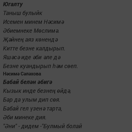
Югалту
Таныш булыйк
Исемен минем Нәсимә
Әбиемнеке Мөслимә.
Җәйнең аяз көнендә
Китте безне калдырып.
Яшәсә иде әби әле дә
Безне куандырып һәм сөеп.
Нәсимә Сәләхова
Бабай белән әбигә
Кызык инде безнең өйдә,
Бар да улым дип сөя.
Бабай гел үзенә тарта,
Әби минеке дия.
"Әни" - дидем -"Булмый болай