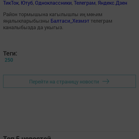
ТикТок
,
Ютуб
,
Одноклассники
,
Телеграм
,
Яндекс.Дзен
Район тормышына кагылышлы иң мөһим
яңалыкларыбызны
Балтаси_Хезмэт
телеграм
каналыбызда да укыгыз.
Теги:
250
Перейти на страницу новости
Топ 5 новостей