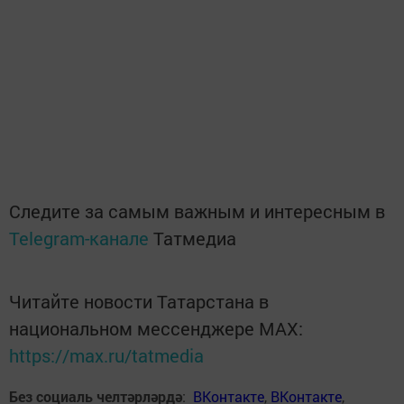
Следите за самым важным и интересным в
Telegram-канале
Татмедиа
Читайте новости Татарстана в
национальном мессенджере MАХ:
https://max.ru/tatmedia
Без социаль челтәрләрдә
:
ВКонтакте
,
ВКонтакте
,