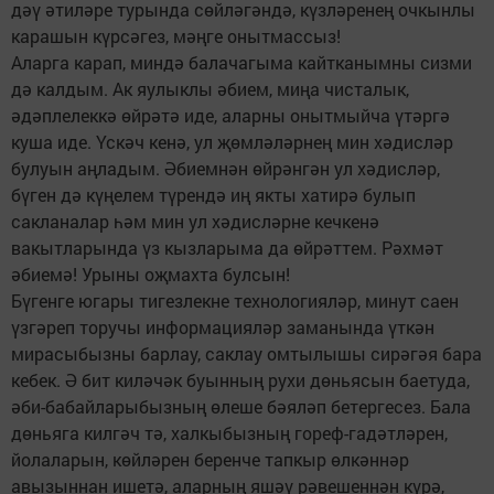
дәү әтиләре турында сөйләгәндә, күзләренең очкынлы
карашын күрсәгез, мәңге онытмассыз!
Аларга карап, миндә балачагыма кайтканымны сизми
дә калдым. Ак яулыклы әбием, миңа чисталык,
әдәплелеккә өйрәтә иде, аларны онытмыйча үтәргә
куша иде. Үскәч кенә, ул җөмләләрнең мин хәдисләр
булуын аңладым. Әбиемнән өйрәнгән ул хәдисләр,
бүген дә күңелем түрендә иң якты хатирә булып
сакланалар һәм мин ул хәдисләрне кечкенә
вакытларында үз кызларыма да өйрәттем. Рәхмәт
әбиемә! Урыны оҗмахта булсын!
Бүгенге югары тигезлекне технологияләр, минут саен
үзгәреп торучы информацияләр заманында үткән
мирасыбызны барлау, саклау омтылышы сирәгәя бара
кебек. Ә бит киләчәк буынның рухи дөньясын баетуда,
әби-бабайларыбызның өлеше бәяләп бетергесез. Бала
дөньяга килгәч тә, халкыбызның гореф-гадәтләрен,
йолаларын, көйләрен беренче тапкыр өлкәннәр
авызыннан ишетә, аларның яшәү рәвешеннән күрә,