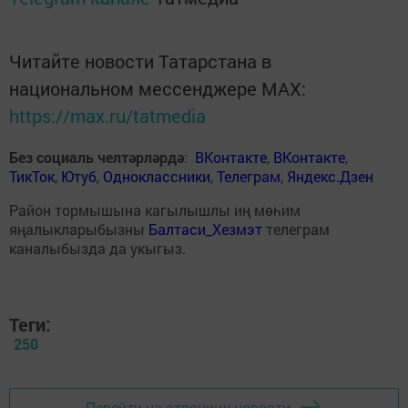
Читайте новости Татарстана в
национальном мессенджере MАХ:
https://max.ru/tatmedia
Без социаль челтәрләрдә
:
ВКонтакте
,
ВКонтакте
,
ТикТок
,
Ютуб
,
Одноклассники
,
Телеграм
,
Яндекс.Дзен
Район тормышына кагылышлы иң мөһим
яңалыкларыбызны
Балтаси_Хезмэт
телеграм
каналыбызда да укыгыз.
Теги:
250
Перейти на страницу новости