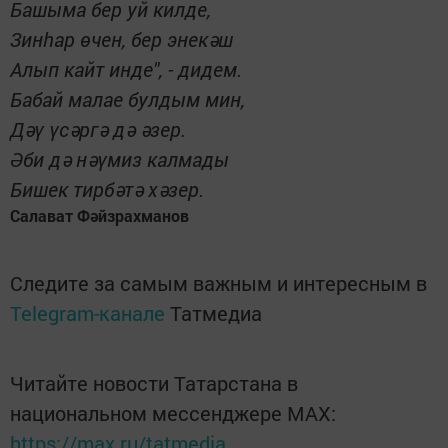
Башыма бер уй килде,
Зинһар өчен, бер энекәш
Алып кайт инде", - дидем.
Бабай малае булдым мин,
Дәү үсәргә дә әзер.
Әби дә нәүмиз калмады
Бишек тирбәтә хәзер.
Салават Фәйзрахманов
Следите за самым важным и интересным в
Telegram-канале
Татмедиа
Читайте новости Татарстана в
национальном мессенджере MАХ:
https://max.ru/tatmedia