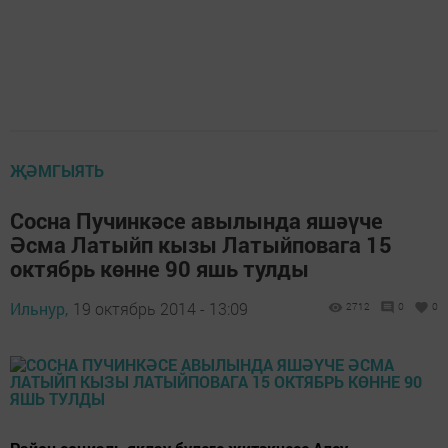
ҖӘМГЫЯТЬ
Сосна Пучинкәсе авылында яшәүче
Әсма Латыйп кызы Латыйповага 15
октябрь көнне 90 яшь тулды
Ильнур,
19 октябрь 2014 - 13:09
2712
0
0