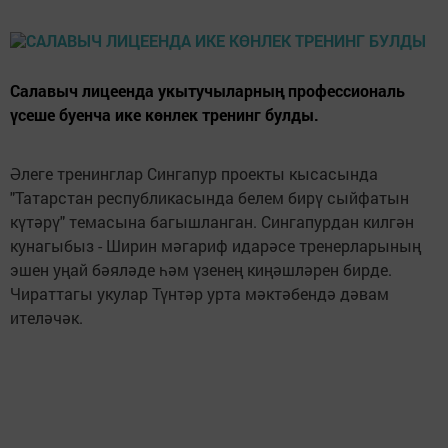
Салавыч лицеенда укытучыларның профессиональ
үсеше буенча ике көнлек тренинг булды.
Әлеге тренинглар Сингапур проекты кысасында
"Татарстан республикасында белем бирү сыйфатын
күтәрү" темасына багышланган. Сингапурдан килгән
кунагыбыз - Ширин мәгариф идарәсе тренерларының
эшен уңай бәяләде һәм үзенең киңәшләрен бирде.
Чираттагы укулар Түнтәр урта мәктәбендә дәвам
ителәчәк.