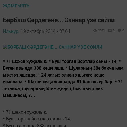
ҖӘМГЫЯТЬ
Бөрбаш Сәрдегәне... Саннар үзе сөйли
Ильнур,
19 октябрь 2014 - 07:04
2592
0
0
* 71 шәхси хуҗалык. * Буш торган йортлар саны - 14. *
Бүген авылда 388 кеше яши. * Шуларның 38е бакча һәм
мәктәп яшендә. * 24 ялгыз өлкән яшьтәге кеше
исәпләнә. * Шәхси хуҗалыкларда 61 баш сыер бар. * 71
техника, шуларның 55е - җиңел, 6сы авыр йөк
машинасы, 7...
* 71 шәхси хуҗалык.
* Буш торган йортлар саны - 14.
* Бүген авылда 388 кеше яши.