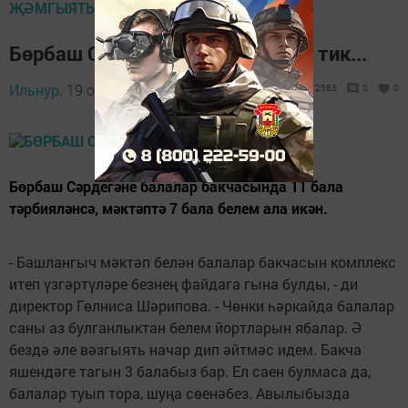
ҖӘМГЫЯТЬ
Бөрбаш Сәрдегәне... Бар да бар, тик...
Ильнур,
19 октябрь 2014 - 08:19
2583
0
0
Бөрбаш Сәрдегәне балалар бакчасында 11 бала
тәрбияләнсә, мәктәптә 7 бала белем ала икән.
- Башлангыч мәктәп белән балалар бакчасын комплекс
итеп үзгәртүләре безнең файдага гына булды, - ди
директор Гөлниса Шәрипова. - Чөнки һәркайда балалар
саны аз булганлыктан белем йортларын ябалар. Ә
бездә әле вәзгыять начар дип әйтмәс идем. Бакча
яшендәге тагын 3 балабыз бар. Ел саен булмаса да,
балалар туып тора, шуңа сөенәбез. Авылыбызда