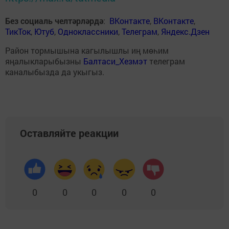
Без социаль челтәрләрдә
:
ВКонтакте
,
ВКонтакте
,
ТикТок
,
Ютуб
,
Одноклассники
,
Телеграм
,
Яндекс.Дзен
Район тормышына кагылышлы иң мөһим
яңалыкларыбызны
Балтаси_Хезмэт
телеграм
каналыбызда да укыгыз.
Оставляйте реакции
0
0
0
0
0