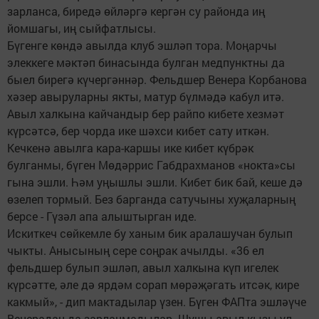
зарланса, биредә өйләргә кергән су районда иң
йомшагы, иң сыйфатлысы.
Бүгенге көндә авылда клуб эшләп тора. Моңарчы
элеккеге мәктәп бинасында булган медпунктны да
быел бирегә күчергәннәр. Фельдшер Венера Корбанова
хәзер авыруларны якты, матур бүлмәдә кабул итә.
Авыл халкына кайчандыр бер райпо кибете хезмәт
күрсәтсә, бер чорда ике шәхси кибет сату иткән.
Кечкенә авылга кара-каршы ике кибет күбрәк
булганмы, бүген Мөдәррис Габдрахманов «нокта»сы
гына эшли. Һәм уңышлы эшли. Кибет бик бай, кеше дә
өзелеп тормый. Без барганда сатучыны хуҗаларның
берсе - Гүзәл апа алыштырган иде.
Искиткеч сөйкемле бу ханым бик аралашучан булып
чыкты. Анысының сере соңрак ачылды. «36 ел
фельдшер булып эшләп, авыл халкына күп игелек
күрсәтте, әле дә ярдәм сорап мөрәҗәгать итсәк, кире
какмый», - дип мактадылар үзен. Бүген ФАПта эшләүче
Венерадан да зарланмадылар. Шушы авыл кызы ул,