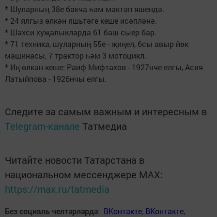
* Шуларның 38е бакча һәм мәктәп яшендә.
* 24 ялгыз өлкән яшьтәге кеше исәпләнә.
* Шәхси хуҗалыкларда 61 баш сыер бар.
* 71 техника, шуларның 55е - җиңел, 6сы авыр йөк
машинасы, 7 трактор һәм 3 мотоцикл.
* Иң өлкән кеше: Раиф Мифтахов - 1927нче елгы, Асия
Латыйпова - 1926нчы елгы.
Следите за самым важным и интересным в
Telegram-канале
Татмедиа
Читайте новости Татарстана в
национальном мессенджере MАХ:
https://max.ru/tatmedia
Без социаль челтәрләрдә
:
ВКонтакте
,
ВКонтакте
,