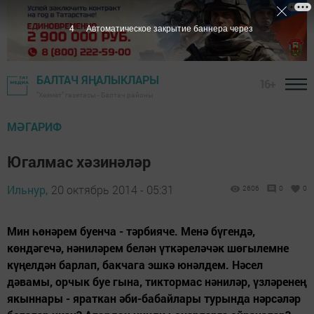
3
Автоматическое закрытие баннера через
БАЛТАЧ ЯҢАЛЫКЛАРЫ
16+
"Хезмәт" газетасы - Балтач районы
МӘГАРИФ
Югалмас хәзинәләр
Ильнур,
20 октябрь 2014 - 05:31
2606
0
0
Мин һөнәрем буенча - тәрбияче. Менә бүгендә,
көндәгечә, нәниләрем белән үткәреләчәк шөгылемне
күңелдән барлап, бакчага эшкә юнәлдем. Нәсел
дәвамы, орчык буе гына, тиктормас нәниләр, үзләренең
якыннары - яраткан әби-бабайлары турында нәрсәләр