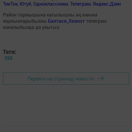
ТикТок
,
Ютуб
,
Одноклассники
,
Телеграм
,
Яндекс.Дзен
Район тормышына кагылышлы иң мөһим
яңалыкларыбызны
Балтаси_Хезмэт
телеграм
каналыбызда да укыгыз.
Теги:
250
Перейти на страницу новости