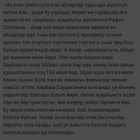
- Иң элек әлеге сүтелгән абзарлар турында аңлатып
китим әле, - диде бу уңайдан бирелгән соравыбызга
җавап итеп, «Бөрбаш» хуҗалыгы җитәкчесе Рафис
Солтанов. - Алар күп кеше хезмәтенә көйләнгән
абзарлар иде. Һәм бик күптәнге, җимерелү хәленә
җиткән, гел агартып-тәртипләп торганга гына ярыйсы
булып күренгәндер инде. Ә хәзер, һәркайдагыча, бездә
дә эшләүче кими бара. Мин эшли башлаганда
Бөрбашта гына 350ләп эшче бар иде, хәзер Алан белән
кушылганнан соң 154 кеше бар. Шуңа күрә без аз кеше
белән эшләп була торган заманча фермалар төзүне
максат иттек. Бөрбаш Сәрдегәненә килгәндә, ул безнең
аерым бер бригада булып йөри. Әмма хуҗалыкта эшли
торган бер тракторчы, ике шофер, унбер терлекче бар...
Бу авыл элек-электән һөнәрле, бай, башкалардан
бәйсез булган. Хәзер, кызганычка, итек басучылар
берничә генә калды, шул ук вакытта бәйсез яшәргә
омтылышлары да югалмады...