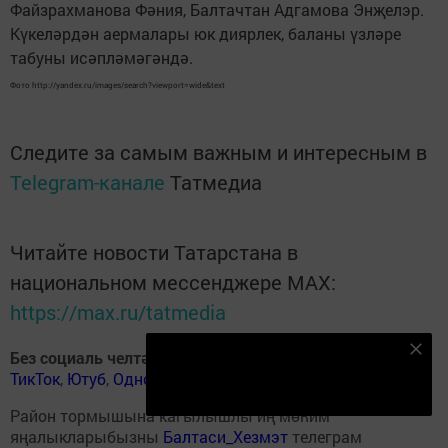
Файзрахманова Фәния, Балтачтан Адгамова Энҗелэр.
Күкеләрдән аермалары юк диярлек, баланы үзләре
табуны исәпләмәгәндә.
Фото http://yandex.ru/images/search?viewport=wide&text
Следите за самым важным и интересным в
Telegram-канале
Татмедиа
Читайте новости Татарстана в
национальном мессенджере MАХ:
https://max.ru/tatmedia
Безнең Яндекс Дзен каналына языл
Без социаль челтәрләрдә
:
ВКонтакте
,
ВКонтакте
,
ТикТок
,
Ютуб
,
Одноклассники
,
Телеграм
,
Яндекс.Дзен
Подписаться
Район тормышына кагылышлы иң мөһим
яңалыкларыбызны
Балтаси_Хезмэт
телеграм