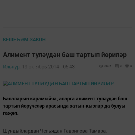
КЕШЕ ҺӘМ ЗАКОН
Алимент туләүдән баш тартып йөриләр
Ильнур,
19 октябрь 2014 - 05:43
2696
0
0
Балаларын карамыйча, аларга алимент туләүдән баш
тартып йөрүчеләр арасында хатын-кызлар да булуы
гаҗәп.
Шундыйлардан Чепьядан Гаврилова Тамара,