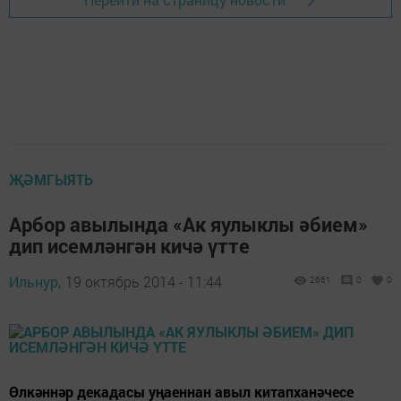
ҖӘМГЫЯТЬ
Арбор авылында «Ак яулыклы әбием»
дип исемләнгән кичә үтте
Ильнур,
19 октябрь 2014 - 11:44
2661
0
0
Өлкәннәр декадасы уңаеннан авыл китапханәчесе