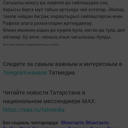
Сагышлы-моңсу да, күңелле дә сөйләшүдән соң
барысы бергә мул табын артында чәй эчтеләр. Әбиләр,
тәмле чәйдән бигрәк, очраштырып сөйләштергән өчен
Рафилә апага рәхмәтләрен җиткерделәр.
Өлкән кешенең әздән дә күңеле була, юктан да тула, дип
әйтәләр. Бу кичә - моның ачык чагылышы булды.
Фото http://yandex.ru/images/search?img_url=http%
Следите за самым важным и интересным в
Telegram-канале
Татмедиа
Читайте новости Татарстана в
национальном мессенджере MАХ:
https://max.ru/tatmedia
Без социаль челтәрләрдә
:
ВКонтакте
,
ВКонтакте
,