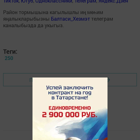
ТикТок
,
Ютуб
,
Одноклассники
,
Телеграм
,
Яндекс.Дзен
Район тормышына кагылышлы иң мөһим
яңалыкларыбызны
Балтаси_Хезмэт
телеграм
каналыбызда да укыгыз.
Теги:
250
Перейти на страницу новости