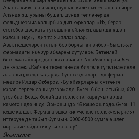
Аланга кияүгә чыккан, шуннан килеп-китеп эшләп йөри.
Аланда эш урыны бушап, шунда төпләнер дә,
фельдшерсыз калырбыз дип куркалар. «Их, берәр
егетебез шәфкать туташына өйләнеп, авылда яшәп
калсын иде», - дип тә хыялланалар.
Авыл кешеләрен тагын бер борчыган әйбер - быел җәй
фермадагы ике зур абзарны сүтүләре. Бөтенләй
бетермәгәйләре, дип шикләнәләр. Ул абзарларны без
дә күрдек. «Кайчан төзелгәне дә билгеле түгел иде инде
аларның, моңа кадәр дә буш тордылар, - ди ферма
мөдире Илдар Әкбәров. - Бу абзарларны сүткәнгә
карап, терлек саны үзгәрмәде. Бүген 6 баш атыбыз, 620
үгез бар. Бездә болай да терлек тә, караучылар да
кимегән иде инде. Заманында 45 кеше эшләде, бүген 11
кеше калды. Фермага эшкә килүче юк, терлекчеләрне ял
иттерүче дә табып булмый. 6000-6500 сумга эшләп
йөргәнче, өйдә тик утыра алар".
Йомгаклап...