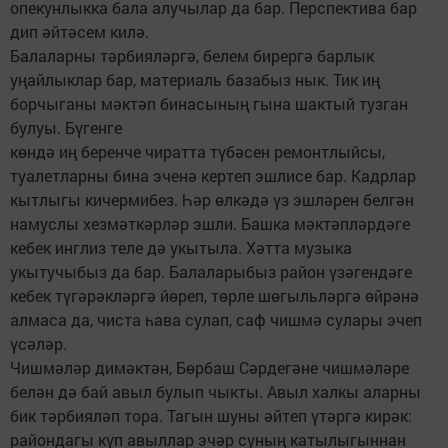
опекунлыкка бала алучылар да бар. Перспектива бар
дип әйтәсем килә.
Балаларны тәрбияләргә, белем бирергә барлык
уңайлыклар бар, материаль базабыз нык. Тик иң
борчыганы мәктәп бинасының гына шактый тузган
булуы. Бүгенге
көндә иң беренче чиратта түбәсен ремонтлыйсы,
туалетларны бина эченә кертеп эшлисе бар. Кадрлар
кытлыгы кичермибез. Һәр өлкәдә үз эшләрен белгән
намуслы хезмәткәрләр эшли. Башка мәктәпләрдәге
кебек инглиз теле дә укытыла. Хәтта музыка
укытучыбыз да бар. Балаларыбыз район үзәгендәге
кебек түгәрәкләргә йөреп, төрле шөгыльләргә өйрәнә
алмаса да, чиста һава сулап, саф чишмә сулары эчеп
үсәләр.
Чишмәләр димәктән, Бөрбаш Сәрдегәне чишмәләре
белән дә бай авыл булып чыкты. Авыл халкы аларны
бик тәрбияләп тора. Тагын шуны әйтеп үтәргә кирәк:
райондагы күп авыллар эчәр суның катылыгыннан