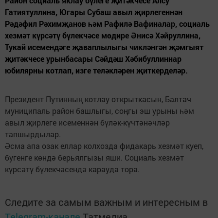
Район социаль яклау бүлеге җитәкчесе Алсу
Гатиятуллина, Югары Субаш авыл җирлегеннән
Рәдәфил Рәхимҗанов һәм Рафилә Вафиналар, социаль
хезмәт күрсәтү бүлекчәсе мөдире Әнисә Хәйруллина,
Тукай исемендәге җаваплылыгы чикләнгән җәмгыят
җитәкчесе урынбасары Сәйдәш Хәбибуллиннар
юбилярны котлап, изге теләкләрен җиткерделәр.
Президент Путинның котлау открыткасын, Балтач
муниципаль район башлыгы, соңгы эш урыны һәм
авыл җирлеге исеменнән бүләк-күчтәнәчләр
тапшырдылар.
Әсма апа озак еллар колхозда фидакарь хезмәт куеп,
бугенге көндә берьялгызы яши. Социаль хезмәт
күрсәтү бүлекчәсендә карауда тора.
Следите за самым важным и интересным в
Telegram-канале
Татмедиа