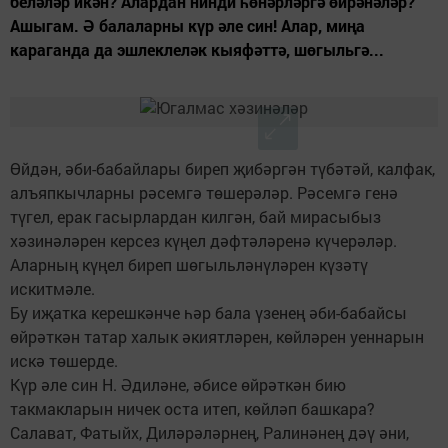
беләләр икән? Алардан нинди һөнәрләргә өйрәнәләр?
Ашыгам. Ә балаларны күр әле син! Алар, миңа
караганда да эшлеклеләк кыяфәттә, шөгыльгә...
Өйдән, әби-бабайлары биреп җибәргән түбәтәй, калфак,
алъяпкычларны рәсемгә төшерәләр. Рәсемгә генә
түгел, ерак гасырлардан килгән, бай мирасыбыз
хәзинәләрен керсез күңел дәфтәләренә күчерәләр.
Аларның күңел биреп шөгыльләнүләрен күзәтү
искитмәле.
Бу иҗатка керешкәнче һәр бала үзенең әби-бабайсы
өйрәткән татар халык әкиятләрен, көйләрен уеннарын
искә төшерде.
Күр әле син Н. Әдиләне, әбисе өйрәткән бию
такмакларын ничек оста итеп, көйләп башкара?
Салават, Фатыйх, Диләрәләрнең, Ралинәнең дәү әни,