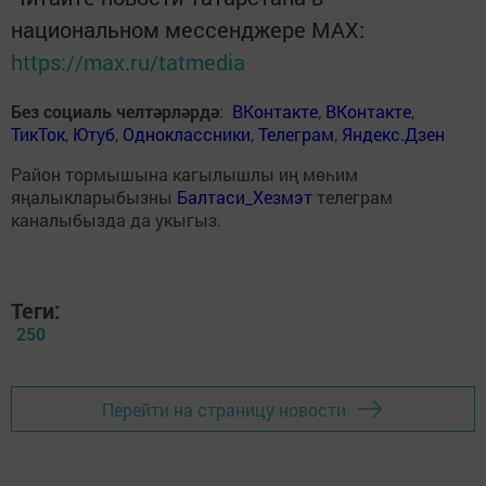
национальном мессенджере MАХ:
https://max.ru/tatmedia
Без социаль челтәрләрдә
:
ВКонтакте
,
ВКонтакте
,
ТикТок
,
Ютуб
,
Одноклассники
,
Телеграм
,
Яндекс.Дзен
Район тормышына кагылышлы иң мөһим
яңалыкларыбызны
Балтаси_Хезмэт
телеграм
каналыбызда да укыгыз.
Теги:
250
Перейти на страницу новости