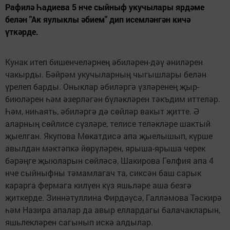
Рафилә Һадиева 5 нче сыйныф укучылары ярдәме
белән "Ак яулыклы әбием" дип исемләнгән кичә
үткәрде.
Кунак итеп бишенчеләрнең әбиләрен-дәү әниләрен
чакырды. Бәйрәм укучыларның чыгышлары белән
үрелеп барды. Оныклар әбиләргә үзләренең җыр-
биюләрен һәм әзерләгән бүләкләрен тәкъдим иттеләр.
Һәм, ниһаять, әбиләргә дә сөйләр вакыт җитте. Ә
аларның сөйлисе сүзләре, телисе теләкләре шактый
җыелган. Якупова Мөкатдисә апа җыелышып, күрше
авылдан мәктәпкә йөрүләрен, ярыша-ярыша черек
бәрәңге җыюларын сөйләсә, Шакирова Гөлфия апа 4
нче сыйныфны тәмамлагач та, сиксән баш сарык
карарга фермага килүен күз яшьләре аша безгә
җиткерде. Зиннәтуллина Фирдәүсә, Галләмова Тәскирә
һәм Назира апалар да авыр еллардагы балачакларын,
яшьлекләрен сагынып искә алдылар.