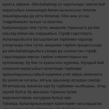
күзәтә, өйрәнә. Әби-бабайлар үз чиратында, чиксез бай
мирасыбыз хәзинәләре белән кызыксыну теләген
оныкларында да уята беләләр. Мин аны үз эш-
тәҗрибәмнән чыгып та күзәтәм.
Бәйрәмнәрдә генә түгел, көндәлек тормышта да без
олылар белән еш очрашабыз. Гореф-гадәтләргә,
йолаларыбызга багышланган тәрбияви чаралар
үткәргәндә генә түгел, көндәлек тәрбия процессында
да әби-бабайларыбыз үзләре дә сизмәстән, гореф-
гадәтләрдән кергән тәрбия элементларын еш
кулланалар. Бу бик тә куанычлы күренеш. Шундый бай
хәзинәле мирасыбыз мохитендә тәрбияви
орлыкларының сабый күңеленә үтеп керүе, киләчәктә
бу шәхесне хаталы, ялгыш адымнар ясаудан саклар.
Югалтмаска, өзмәскә иде бу тәрбияви чылбырны. Әгәр,
шулай булса, бу җиһанда тормыш күпкә
мәрхәмәтлерәк, матуррак булыр иде.
Түбәндә, балаларның күңел халәтләрен чагылдырган,