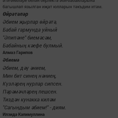
әти-әниләре белән берлектә әби-бабайларына
багышлап язылган иҗат юлларын тәкъдим итәм.
Өйрәтәләр
Әбием җырлар өйрәтә,
Бабай гармунда уйный
"Әпипәне" биемәсәм,
Бабайның кәефе булмый.
Алмаз Гарипов
Әбиемә
Әбием, дәү әнием,
Мин бит синең нәниең,
Күзләрең нурлар сипсен.
Пәрәмәчләрең пешсен.
Тиздән кунакка киләм
"Сагындым әбием!" - диям.
Илзидә Кәлимуллина