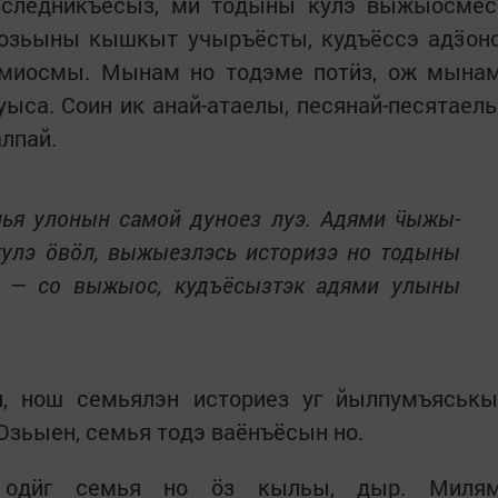
следникъёсыз, ми тодыны кулэ выжыосмес
зьыны кышкыт учыръёсты, кудъёссэ адӟон
ямиосмы. Мынам но тодэме потӥз, ож мына
ыса. Соин ик анай-атаелы, песянай-песятаел
алпай.
мья улонын самой дуноез луэ. Адями ӵыжы-
улэ ӧвӧл, выжыезлэсь историзэ но тодыны
з — со выжыос, кудъёсызтэк адями улыны
, нош семьялэн историез уг йылпумъяськы
Озьыен, семья тодэ ваёнъёсын но.
одӥг семья но ӧз кыльы, дыр. Миля