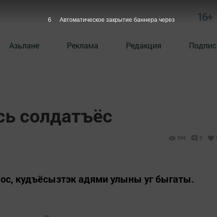
16+
5
Автоматическое закрытие баннера через
Азьлане
Реклама
Редакция
Подпис
ь солдатъёс
366
0
ос, кудъёсызтэк адями улыны уг быгаты.