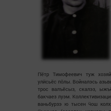
Пётр Тимофеевич туж хозя
улӥсьёс пӧлы. Войналэсь азь
трос валъёсыз, скалэз, ыжъ
бакчаез луэм. Коллективизаци
ваньбурзэ ю тысен ӵош колх