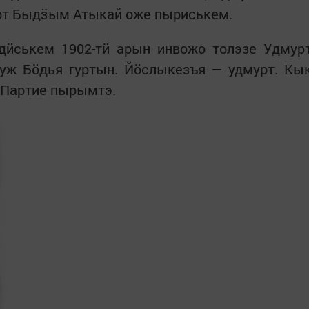
т Быдӟым Атыкай оже пыриськем.
ӥськем 1902-тӥ арын инвожо толэзе Удмур
уж Бӧдья гуртын. Йӧслыкезъя — удмурт. Кы
. Партие пырымтэ.