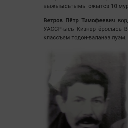
выжыысьтымы ӧжытсэ 10 мур
Ветров Пётр Тимофеевич
ворд
УАССР-ысь Кизнер ёросысь В
классъем тодон-валанэз луэм