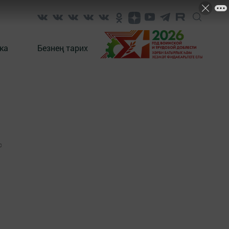
ка
Безнең тарих
0