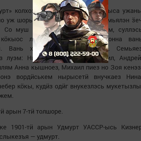
урт» колхозэ валтӥсь вал утись луыса ужан
но уж шоры кылкутыса учкемез семьялэн ӟе
. Со муш но пудо вордонэн вырем, суллэс
, кӧкыос лэсьтылэм. Со ачиз понна ван
м. Вань хозяйствозэ ӟеч возем. Семьяе
 луэм: Николай, Антонида, Михаил, Андрей
ллям Анна кышноез, Михаил пиез но Зоя кенэз
монэ вордӥськем нырысетӥ внучкаез Нина
чебер кӧкы, кудӥз одӥг внукезлэсь мукетызлы
ыжем.
ӥ арын 7-тӥ толшоре.
ке 1901-тӥ арын Удмурт УАССР-ысь Кизне
ӧслыкезъя — удмурт.