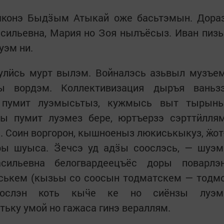
ошконэ Быдӟым Атыкай оже басьтэмын. Дора
сильевна, Мария но Зоя нылъёсыз. Иван пиз
уэм ни.
 улӥсь мурт вылэм. Войналэсь азьвыл музъе
ы вордэм. Коллективизация дыръя ваньз
 пумит луэмысьтыз, кужмысь выт тырын
ы пумит луэмез бере, юртъерзэ сэрттӥлля
. Соин воргорон, кышноеныз люкиськыкуз, ӝот
ры шуыса. Ӟечсэ уд адӟы соослэсь, — шуэм
сильевна белогвардеецъёс доры поварлэ
ськем (кызьы со соосын тодматскем — тодм
иослэн коть кыӵе ке но сиёнзы луэм
тьку умой но гажаса гинэ вераллям.