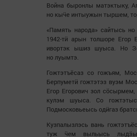
Война быронлы матэктыку, Аг
но кыӵе интыужын тыршем, то
«Память народа» сайтысь но
1942-тӥ арын толшоре Егор 
ивортэк ышиз шуыса. Но З
но луымтэ.
Гожтэтъёсаз со гожъям, Мо
Берпуметӥ гожтэтэз вуэм Мо
Егор Егорович зол сӧсырмем,
кулэм шуыса. Со гожтэтыс
Подмосковьеысь одӥгаз братс
Кузпалызлэсь вань гожтэтъёс
туж ӵем выльысь лыдӟыл