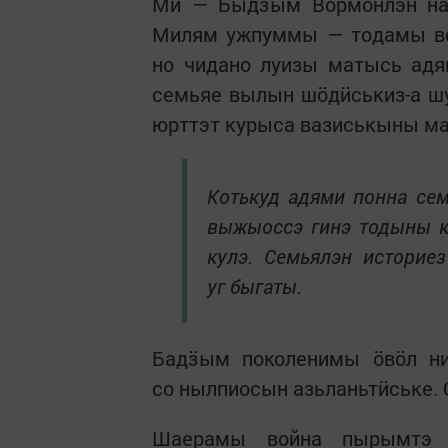
Ми — Быдӟым Вормонлэн на
Милям ужпуммы — тодамы во
но чидано луизы матысь ад
семьяе вылын шӧдӥськиз-а шу
юрттэт курыса вазиськыны м
Котькуд адями понна се
выжыоссэ гинэ тодыны к
кулэ. Семьялэн историе
уг быгаты.
Бадӟым поколенимы ӧвӧл ни
со нылпиосын азьланьтӥське. 
Шаерамы война пырымтэ 