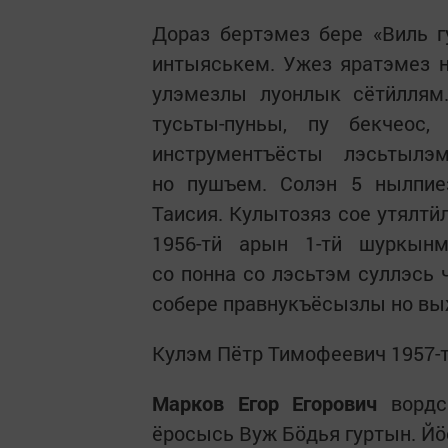
Дораз бертэмез бере «Виль г
интыяськем. Ужез яратэмез 
улэмезлы луонлык сётӥллям
тусьты-пуньы, пу бекчеос
инструментъёсты лэсьтылэ
но пушъем. Солэн 5 нылпиез
Таисия. Кулытозяз сое утялтӥ
1956-тӥ арын 1-тӥ шуркын
со понна со лэсьтэм суллэсь 
собере правнукъёсызлы но в
Кулэм Пётр Тимофеевич 1957-т
Марков Егор Егорович
вордс
ёросысь Вуж Бӧдья гуртын. Й