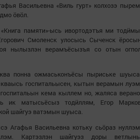
афья Васильевна «Виль гурт» колхозэ пырем
дмо ӧвӧл.
 «Книга памяти»-ысь ивортодэтъя ми тодӥмы
Егорович Смоленск улосысь Сыченск ёросы
оя нылызлэн верамъёсызъя со отын огпо
сква понна ожмаськонъёсы пыриське шуыса
скваысь госпитальысен, кытын верамын луэм
 госпитальын кема кыллем но, жаляса верано
ь ик матысьёсыз тодӥллям, Егор Марко
кой шайгуэ ватэмын шуыса.
сэ Агафья Васильевна котьку сьӧраз нуллэм
эм. Картэзлэн шайгуэз доры ветлын