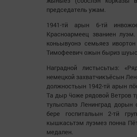
ӝыныез (соослэн корказы в
председатель ужам.
1941-тӥ арын 6-тӥ инвож
Красноармеец званиен луэм.
коньывуонэ семьяез ивортон 
Тимофеевич ожын быриз шуыса
Наградной листысьтыз: «Р
немецкой захватчикъёсын Лен
должностьын 1942-тӥ арын пӧс
Та дыр ӵоже рядовой Ветров тр
тулыспалэ Ленинград дорын 
бере госпитальын 2-тӥ гру
кышкасьтэм луэмез понна Пё
медален.