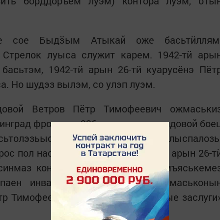
ить борддоръем луэм) контора луэм, оты
ое сое Быдӟым Атыкай оже басьтӥллям
 Стрелок луыса служит карем. 1942-тӥ ары
басьтэм, 1942-тӥ арын 26-тӥ куарусёнэ Пёт
. Но шудэз вылэм, со улэп луэм.
ядовой Ветров Пётр Тимофеевич ожмаськи
инград фронтлэн 336 полкысьтыз рядовой бое
ьтолэзьысен 1943-тӥ арын 26-тӥ тулыспалозь
ос пол наступление ветлӥз, 1943-тӥ арын 26-т
синмаз контузить каремын вал. Эмъяськеме
ппаен инвалидность басьтӥз». Ожмаськоны
тр Тимофеевич пусъемын «За боевые заслуги