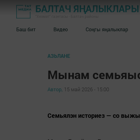
БАЛТАЧ ЯҢАЛЫКЛАРЫ
"Хезмәт" газетасы - Балтач районы
Баш бит
Видео
Соңгы яңалыклар
АЗЬЛАНЕ
Мынам семьяыс
Автор,
15 май 2026 - 15:00
Семьялэн историез — со выжы