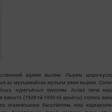
йственной адями вылэм. Пырем шоро-кусп
выл ас музъемъёсаз музъем ужен вырем. Солэ
ёсыз, курегъёсыз луиллям. Аслаз пичи му
я вакытэ (1928-тӥ-1930-тӥ аръёсы) солэсь ван
оз огазеяськонэ басьтӥллям, нош коркаезлэ