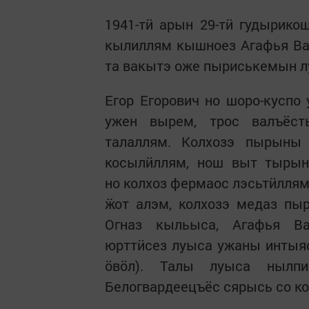
1941-тӥ арын 29-тӥ гудырик
кылиллям кышноез Агафья Ва
та вакытэ оже пыриськемын л
Егор Егорович но шоро-куспо
ужен вырем, трос валъёст
талаллям. Колхозэ пырыны
косылӥллям, нош выт тырын
но колхоз фермаос лэсьтӥллям
ӝот алэм, колхозэ медаз пы
Огназ кыльыса, Агафья Ва
юрттӥсез луыса ужаны интыя
ӧвӧл). Талы луыса нылп
Белогвардеецъёс сярысь со ко