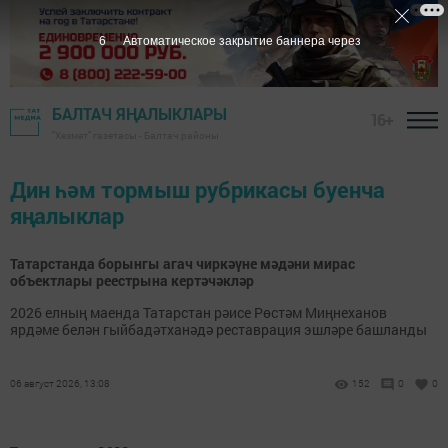
5
Автоматическое закрытие баннера через
БАЛТАЧ ЯҢАЛЫКЛАРЫ
16+
"Хезмәт" газетасы - Балтач районы
Дин һәм тормыш рубрикасы буенча
яңалыклар
Татарстанда борынгы агач чиркәүне мәдәни мирас
объектлары реестрына кертәчәкләр
2026 елның маенда Татарстан рәисе Рөстәм Миңнеханов
ярдәме белән гыйбадәтханәдә реставрация эшләре башланды
06 август 2026, 13:08
152
0
0