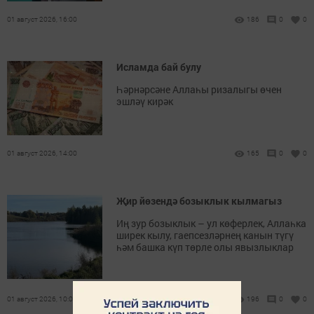
01 август 2026, 16:00
186
0
0
Исламда бай булу
Һәрнәрсәне Аллаһы ризалыгы өчен
эшләү кирәк
01 август 2026, 14:00
165
0
0
Җир йөзендә бозыклык кылмагыз
Иң зур бозыклык – ул көферлек, Аллаһка
ширек кылу, гаепсезләрнең канын түгү
һәм башка күп төрле олы явызлыклар
01 август 2026, 10:00
196
0
0