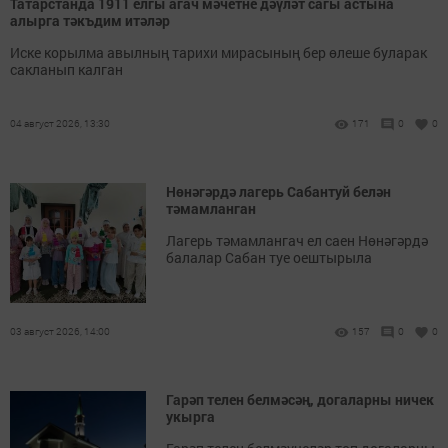
Татарстанда 1911 елгы агач мәчетне дәүләт сагы астына
алырга тәкъдим итәләр
Иске корылма авылның тарихи мирасының бер өлеше буларак
сакланып калган
04 август 2026, 13:30
171
0
0
Нөнәгәрдә лагерь Сабантуй белән
тәмамланган
Лагерь тәмамлангач ел саен Нөнәгәрдә
балалар Сабан туе оештырыла
03 август 2026, 14:00
157
0
0
Гарәп телен белмәсәң, догаларны ничек
укырга