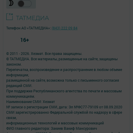
Телефон АО «ТАТМЕДИА»:
(843) 222 09 84
16+
© 2011 - 2026. Хезмәт. Все права защищены.
© ТАТМЕДИА. Все материалы, размещенные на сайте, защищены
законом.
Перепечатка, воспроизведение и распространение в любом объеме
информации,
размещенной на сайте, возможна только с письменного согласия
редакций СМИ.
При поддержке Республиканского агентства по печати и массовым
коммуникациям.
Наименование СМИ: Хезмәт
№ записи о регистрации СМИ, дата: Эл №ФС77-79109 от 08.09.2020
СМИ зарегистрированно Федеральной службой по надзору в сфере
связи,
информационных технологий и массовых коммуникаций
ФИО главного редактора: Закиев Вакиф Мансурович