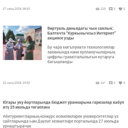
27 июль 2026, 08:00
223
0
0
Виртуаль дөньядагы чын саклык:
Балтачта “Куркынычсыз Интернет”
акциясе узды
Бу чара мәгълүмати технологияләр
заманында нәни кулланучыларның
цифрлы грамоталылыгын күтәрүгә
багышланды
22 июль 2026, 20:00
241
0
0
Югары уку йортларында бюджет ураннарына гаризалар кабул
итү 25 июльдә төгәлләнә
Абитуриентларның конкурс исемлекләрен университетлар үз
сайтларында һәм Дәүләт хезмәтләре порталында 27 июльдә
урнаштырачак