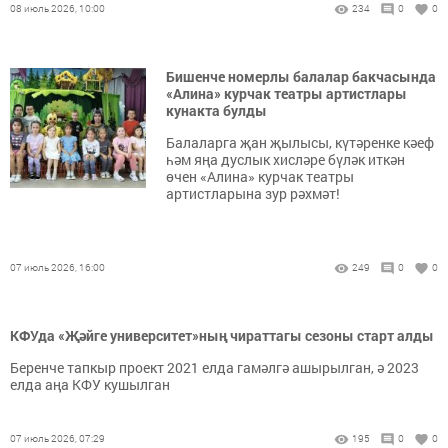
08 июль 2026, 10:00
234
0
0
Бишенче номерлы балалар бакчасында
«Алина» курчак театры артистлары
кунакта булды
Балаларга җан җылысы, күтәренке кәеф
һәм яңа дуслык хисләре бүләк иткән
өчен «Алина» курчак театры
артистларына зур рәхмәт!
07 июль 2026, 16:00
249
0
0
КФУда «Җәйге университет»ның чираттагы сезоны старт алды
Беренче тапкыр проект 2021 елда гамәлгә ашырылган, ә 2023
елда аңа КФУ кушылган
07 июль 2026, 07:29
195
0
0