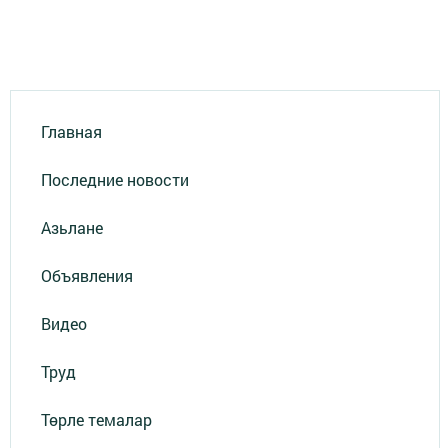
Главная
Последние новости
Азьлане
Объявления
Видео
Труд
Төрле темалар