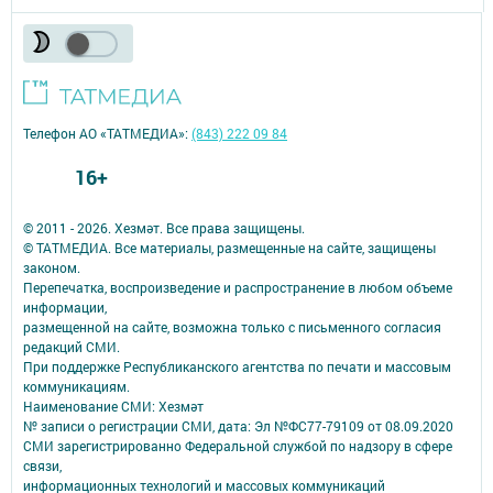
Телефон АО «ТАТМЕДИА»:
(843) 222 09 84
16+
© 2011 - 2026. Хезмәт. Все права защищены.
© ТАТМЕДИА. Все материалы, размещенные на сайте, защищены
законом.
Перепечатка, воспроизведение и распространение в любом объеме
информации,
размещенной на сайте, возможна только с письменного согласия
редакций СМИ.
При поддержке Республиканского агентства по печати и массовым
коммуникациям.
Наименование СМИ: Хезмәт
№ записи о регистрации СМИ, дата: Эл №ФС77-79109 от 08.09.2020
СМИ зарегистрированно Федеральной службой по надзору в сфере
связи,
информационных технологий и массовых коммуникаций