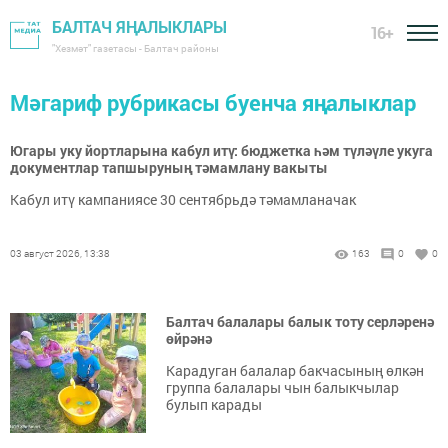
БАЛТАЧ ЯҢАЛЫКЛАРЫ
16+
"Хезмәт" газетасы - Балтач районы
Мәгариф рубрикасы буенча яңалыклар
Югары уку йортларына кабул итү: бюджетка һәм түләүле укуга
документлар тапшыруның тәмамлану вакыты
Кабул итү кампаниясе 30 сентябрьдә тәмамланачак
03 август 2026, 13:38
163
0
0
Балтач балалары балык тоту серләренә
өйрәнә
Карадуган балалар бакчасының өлкән
группа балалары чын балыкчылар
булып карады