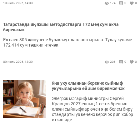
13 июль 2026, 14:33
174
0
0
Татарстанда иң яхшы методистларга 172 мең сум акча
биреләчәк
Ел саен 305 җиңүчене бүләкләү планлаштырыла. Түләү күләме
172 414 сум тәшкил итәчәк
09 июль 2026, 13:39
206
0
0
Яңа уку елыннан беренче сыйныф
укучыларына өй эше бирелмәячәк
Элегрәк мәгариф министры Сергей
Кравцов 2027 елның 1 сентябреннән
өлкән сыйныфлар өчен яңа белем бирү
стандарты үз көченә керәчәк дип хәбәр
иткән иде