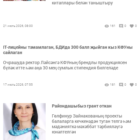
китаплары белән таныштыру
21 июль 2026, 08:00
161
0
0
IT-лицейны тәмамлаган, БДИда 300 балл җыйган кыз КФУны
сайлаган
Очрашуда ректор Ләйсәнгә КФУның брендлы продукциясен
бүләк итте һәм аңа 30 мең сумлык стипендия билгеләде
17 июль 2026, 07:55
181
0
0
Райондашыбыз грант откан
Гөлфинур Зайнакованың проекты
балаларга кечкенәдән туган телгә һәм
мәдәнияткә мәхәббәт тәрбияләүгә
юнәлтелгән