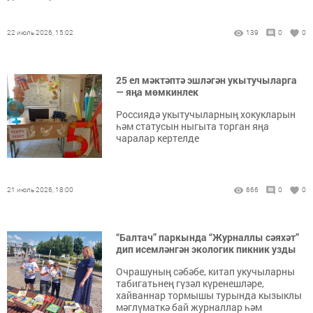
22 июль 2026, 15:02
139
0
0
25 ел мәктәптә эшләгән укытучыларга
— яңа мөмкинлек
Россиядә укытучыларның хокукларын
һәм статусын ныгыта торган яңа
чаралар кертелде
21 июль 2026, 18:00
666
0
0
“Балтач” паркында “Журналлы сәяхәт”
дип исемләнгән экологик пикник узды
Очрашуның сәбәбе, китап укучыларны
табигатьнең гүзәл күренешләре,
хайваннар тормышы турында кызыклы
мәглүматкә бай журналлар һәм