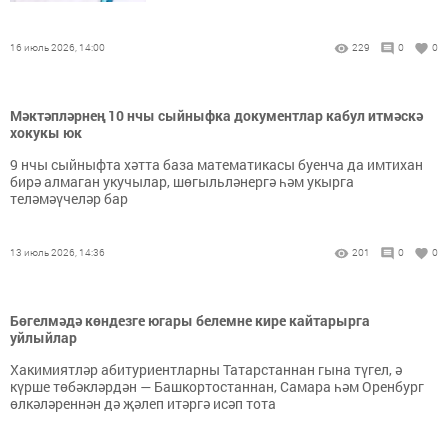
16 июль 2026, 14:00
229
0
0
Мәктәпләрнең 10 нчы сыйныфка документлар кабул итмәскә
хокукы юк
9 нчы сыйныфта хәтта база математикасы буенча да имтихан
бирә алмаган укучылар, шөгыльләнергә һәм укырга
теләмәүчеләр бар
13 июль 2026, 14:36
201
0
0
Бөгелмәдә көндезге югары белемне кире кайтарырга
уйлыйлар
Хакимиятләр абитуриентларны Татарстаннан гына түгел, ә
күрше төбәкләрдән — Башкортостаннан, Самара һәм Оренбург
өлкәләреннән дә җәлеп итәргә исәп тота