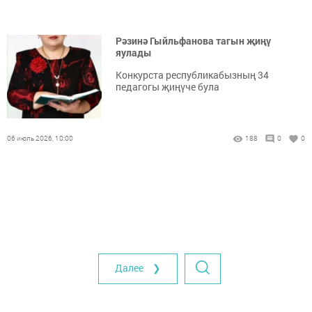
Рәзинә Гыйльфанова тагын җиңү
яулады
Конкурста республикабызның 34
педагогы җиңүче була
06 июль 2026, 10:00
188
0
0
Далее ❯