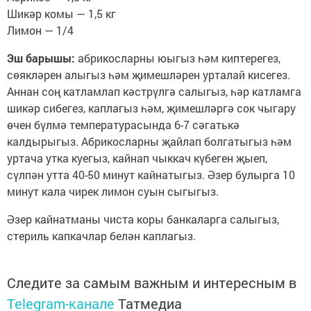
Шикәр комы — 1,5 кг
Лимон — 1/4
Эш барышы:
абрикосларны юыгыз һәм киптерегез,
сөякләрен алыгыз һәм җимешләрен урталай кисегез.
Аннан соң катламлап кәстрүлгә салыгыз, һәр катламга
шикәр сибегез, каплагыз һәм, җимешләргә сок чыгару
өчен бүлмә температурасында 6-7 сәгатькә
калдырыгыз. Абрикосларны җайлап болгатыгыз һәм
уртача утка куегыз, кайнап чыккач күбеген җыеп,
сүлпән утта 40-50 минут кайнатыгыз. Әзер булырга 10
минут кала чирек лимон суын сыгыгыз.
Әзер кайнатманы чиста коры банкаларга салыгыз,
стериль капкачлар белән каплагыз.
Следите за самым важным и интересным в
Telegram-канале
Татмедиа