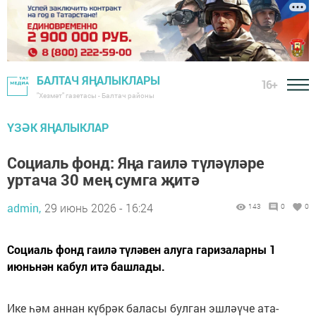
БАЛТАЧ ЯҢАЛЫКЛАРЫ
16+
"Хезмәт" газетасы - Балтач районы
ҮЗӘК ЯҢАЛЫКЛАР
Социаль фонд: Яңа гаилә түләүләре
уртача 30 мең сумга җитә
admin,
29 июнь 2026 - 16:24
143
0
0
Социаль фонд гаилә түләвен алуга гаризаларны 1
июньнән кабул итә башлады.
Ике һәм аннан күбрәк баласы булган эшләүче ата-