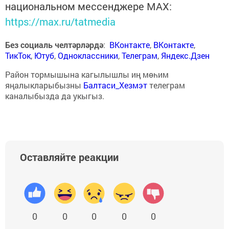
национальном мессенджере MАХ:
https://max.ru/tatmedia
Без социаль челтәрләрдә
:
ВКонтакте
,
ВКонтакте
,
ТикТок
,
Ютуб
,
Одноклассники
,
Телеграм
,
Яндекс.Дзен
Район тормышына кагылышлы иң мөһим
яңалыкларыбызны
Балтаси_Хезмэт
телеграм
каналыбызда да укыгыз.
Оставляйте реакции
0
0
0
0
0