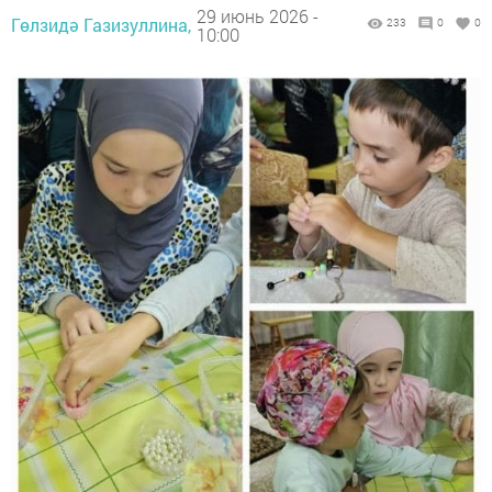
29 июнь 2026 -
Гөлзидә Газизуллина,
233
0
0
10:00