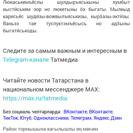
Люкаськемъёслы шулдыръяськыны лумбыт
кыстӥськем зор но люкетыны ӧз быгаты. Мылкыд
карисьёс шудӥзы-вожвылъяськизы, кырӟазы-эктӥзы.
Ваньзэ тае туспуктэмъёсысь но адӟыны
быгатӥськоды.
Следите за самым важным и интересным в
Telegram-канале
Татмедиа
Читайте новости Татарстана в
национальном мессенджере MАХ:
https://max.ru/tatmedia
Без социаль челтәрләрдә
:
ВКонтакте
,
ВКонтакте
,
ТикТок
,
Ютуб
,
Одноклассники
,
Телеграм
,
Яндекс.Дзен
Район тормышына кагылышлы иң мөһим