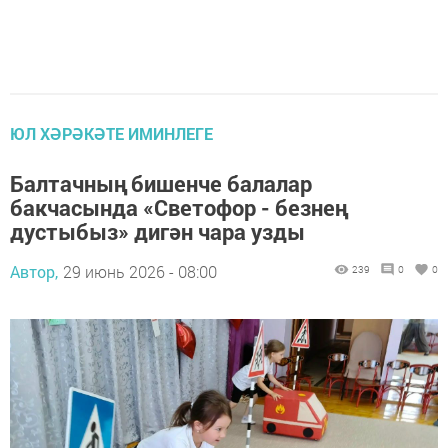
ЮЛ ХӘРӘКӘТЕ ИМИНЛЕГЕ
Балтачның бишенче балалар
бакчасында «Светофор - безнең
дустыбыз» дигән чара узды
Автор,
29 июнь 2026 - 08:00
239
0
0