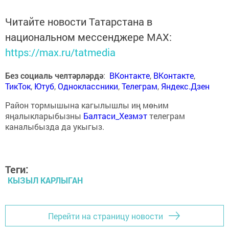
Читайте новости Татарстана в
национальном мессенджере MАХ:
https://max.ru/tatmedia
Без социаль челтәрләрдә
:
ВКонтакте
,
ВКонтакте
,
ТикТок
,
Ютуб
,
Одноклассники
,
Телеграм
,
Яндекс.Дзен
Район тормышына кагылышлы иң мөһим
яңалыкларыбызны
Балтаси_Хезмэт
телеграм
каналыбызда да укыгыз.
Теги:
КЫЗЫЛ КАРЛЫГАН
Перейти на страницу новости