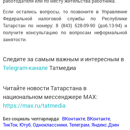
работодателя или по месту жительства работника.
Если остались вопросы, то позвоните в Управление
Федеральной налоговой службы по Республике
Татарстан по номеру: 8 (843) 528-09-90 (доб.13-94) и
получите консультацию по вопросам неформальной
занятости.
Следите за самым важным и интересным в
Telegram-канале
Татмедиа
Читайте новости Татарстана в
национальном мессенджере MАХ:
https://max.ru/tatmedia
Без социаль челтәрләрдә
:
ВКонтакте
,
ВКонтакте
,
ТикТок
,
Ютуб
,
Одноклассники
,
Телеграм
,
Яндекс.Дзен