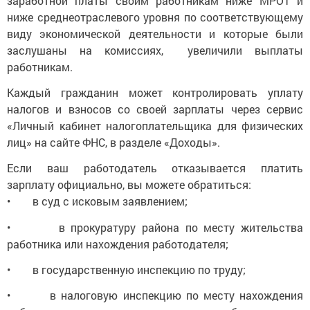
заработной платы своим работникам ниже МРОТ и
ниже среднеотраслевого уровня по соответствующему
виду экономической деятельности и которые были
заслушаны на комиссиях, увеличили выплаты
работникам.
Каждый гражданин может контролировать уплату
налогов и взносов со своей зарплаты через сервис
«Личный кабинет налогоплательщика для физических
лиц» на сайте ФНС, в разделе «Доходы».
Если ваш работодатель отказывается платить
зарплату официально, вы можете обратиться:
• в суд с исковым заявлением;
• в прокуратуру района по месту жительства
работника или нахождения работодателя;
• в государственную инспекцию по труду;
• в налоговую инспекцию по месту нахождения