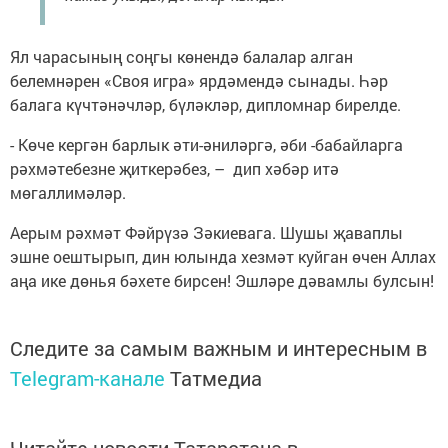
Ял чарасының соңгы көнендә балалар алган
белемнәрен «Своя игра» ярдәмендә сынады. Һәр
балага күчтәнәчләр, бүләкләр, дипломнар бирелде.
- Көче кергән барлык әти-әниләргә, әби -бабайларга
рәхмәтебезне җиткерәбез, – дип хәбәр итә
мөгаллимәләр.
Аерым рәхмәт Фәйрүзә Зәкиевага. Шушы җаваплы
эшне оештырып, дин юлында хезмәт куйган өчен Аллах
аңа ике дөнья бәхете бирсен! Эшләре дәвамлы булсын!
Следите за самым важным и интересным в
Telegram-канале
Татмедиа
Читайте новости Татарстана в