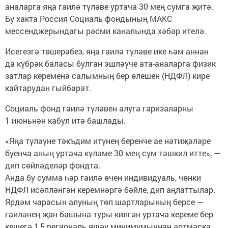
аналарга яңа гаилә түләве уртача 30 мең сумга җитә.
Бу хакта Россия Социаль фондының MАКС
мессенджерындагы рәсми каналында хәбәр ителә.
Исегезгә төшерәбез, яңа гаилә түләве ике һәм аннан
да күбрәк баласы булган эшләүче ата-аналарга физик
затлар кеременә салымның бер өлешен (НДФЛ) кире
кайтарудан гыйбарәт.
Социаль фонд гаилә түләвен алуга гаризаларны
1 июньнән кабул итә башлады.
«Яңа түләүне тәкъдим итүнең беренче ае нәтиҗәләре
буенча аның уртача күләме 30 мең сум тәшкил итте», —
дип сөйләделәр фондта.
Анда бу сумма һәр гаилә өчен индивидуаль, чөнки
НДФЛ исәпләнгән керемнәргә бәйле, дип аңлаттылар.
Ярдәм чарасын алуның төп шартларының берсе —
гаиләнең җан башына туры килгән уртача кереме бер
кешегә 1,5 региональ яшәү минимумыннан артмаска