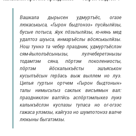
Вашкала дырысен удмуртъёс, огазе
люкаськыса, «Гырон быдтонэз» пусйылӥзы,
бусые потыса, ӝук пӧзьтылӥзы, ю-нянь мед
удалтоз шуыса, инмаръёслы вӧсяськылӥзы.
Нош туннэ та чебер праздник, удмуртъёслэн
сям-йылолъёсынызы, лулчеберетэнызы
тодамтэм сяна, пӧртэм поколениосты,
пӧртэм йӧскалыкъёсты эшъяськон
кусыпъёсын герӟась выж выллем но луэ.
Ципья гуртын ортчем «Гырон быдтонын»
талы нимысьтыз саклык висъямын вал:
праздниклэн валтӥсь аспӧртэмлыкез луиз
калыкъёслэн куспазы тупаса но ог-огзэс
гажаса улэмзы, кайгуэз но шумпотонэз валче
люкыны быгатэмзы.