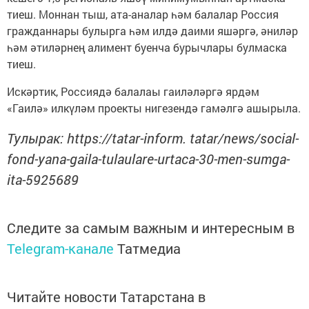
тиеш. Моннан тыш, ата-аналар һәм балалар Россия
гражданнары булырга һәм илдә даими яшәргә, әниләр
һәм әтиләрнең алимент буенча бурычлары булмаска
тиеш.
Искәртик, Россиядә балалаы гаиләләргә ярдәм
«Гаилә» илкүләм проекты нигезендә гамәлгә ашырыла.
Тулырак: https://tatar-inform. tatar/news/social-
fond-yana-gaila-tulaulare-urtaca-30-men-sumga-
ita-5925689
Следите за самым важным и интересным в
Telegram-канале
Татмедиа
Читайте новости Татарстана в