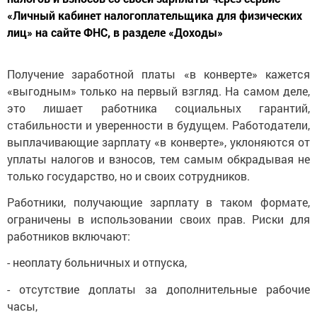
«Личный кабинет налогоплательщика для физических
лиц» на сайте ФНС, в разделе «Доходы»
Получение заработной платы «в конверте» кажется
«выгодным» только на первый взгляд. На самом деле,
это лишает работника социальных гарантий,
стабильности и уверенности в будущем. Работодатели,
выплачивающие зарплату «в конверте», уклоняются от
уплаты налогов и взносов, тем самым обкрадывая не
только государство, но и своих сотрудников.
Работники, получающие зарплату в таком формате,
ограничены в использовании своих прав. Риски для
работников включают:
- неоплату больничных и отпуска,
- отсутствие доплаты за дополнительные рабочие
часы,