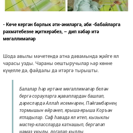
- Көче кергән барлык әти-әниләргә, әби -бабайларга
рәхмәтебезне җиткерәбез, – дип хәбәр итә
мөгаллимәләр
Шода авылы мәчетендә атна дәвамында җәйге ял
чарасы узды. Чараны оештыручылар һәр көнне
күңелле дә, файдалы да итәргә тырышты.
Балалар һәр иртәне мөгаллимәләр белән
бергә сорауларга җаваплардан башлап,
дәресләрдә Аллаһ исемнәрен, Пәйгамбәрнең
тормышын өйрәнеп, ярыша-ярыша Коръән
ятладылар. Саф һавада ял итеп, кызыклы
мастер-классларда катнашып, бергәләп
намаз укыды, догалар кылды.