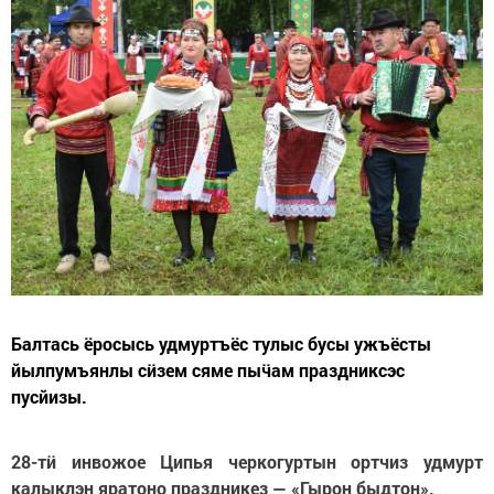
Балтась ёросысь удмуртъёс тулыс бусы ужъёсты
йылпумъянлы сӥзем сяме пыӵам праздниксэс
пусйизы.
28-тӥ инвожое Ципья черкогуртын ортчиз удмурт
калыклэн яратоно праздникез — «Гырон быдтон».