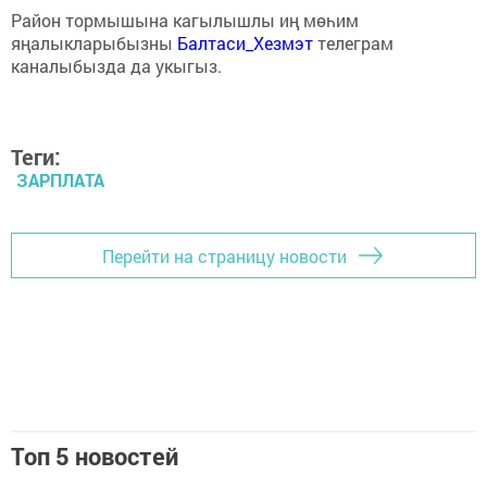
Район тормышына кагылышлы иң мөһим
яңалыкларыбызны
Балтаси_Хезмэт
телеграм
каналыбызда да укыгыз.
Теги:
ЗАРПЛАТА
Перейти на страницу новости
Топ 5 новостей