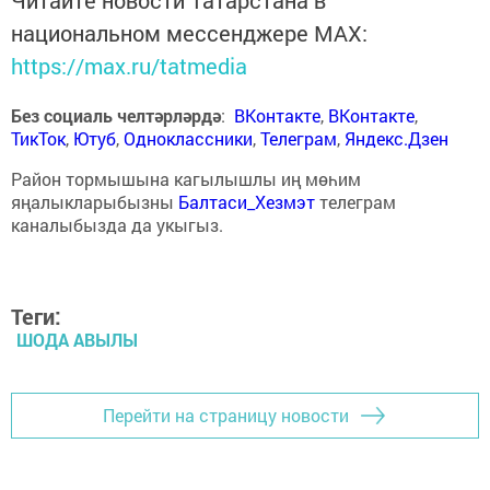
национальном мессенджере MАХ:
https://max.ru/tatmedia
Без социаль челтәрләрдә
:
ВКонтакте
,
ВКонтакте
,
ТикТок
,
Ютуб
,
Одноклассники
,
Телеграм
,
Яндекс.Дзен
Район тормышына кагылышлы иң мөһим
яңалыкларыбызны
Балтаси_Хезмэт
телеграм
каналыбызда да укыгыз.
Теги:
ШОДА АВЫЛЫ
Перейти на страницу новости