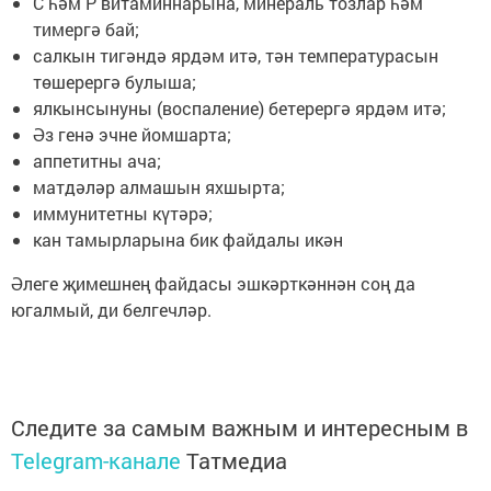
С һәм Р витаминнарына, минераль тозлар һәм
тимергә бай;
салкын тигәндә ярдәм итә, тән температурасын
төшерергә булыша;
ялкынсынуны (воспаление) бетерергә ярдәм итә;
Әз генә эчне йомшарта;
аппетитны ача;
матдәләр алмашын яхшырта;
иммунитетны күтәрә;
кан тамырларына бик файдалы икән
Әлеге җимешнең файдасы эшкәрткәннән соң да
югалмый, ди белгечләр.
Следите за самым важным и интересным в
Telegram-канале
Татмедиа