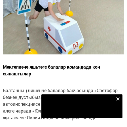
Мәктәпкәчә яшьтәге балалар командада көч
сынаштылар
Балтачның бишенче балалар бакчасында «Светофор -
безнең дустыбыз» дигән чара узды. Дәүләт
Безнең Яндекс Дзен каналына языл
автоинспекциясе оешуга 90 ел тулуга багышланган
Подписаться
әлеге чарада «Юл хәрәкәте иминлеге» учреждениесе
җитәкчесе Лилия Һадиева чакырылган иде.