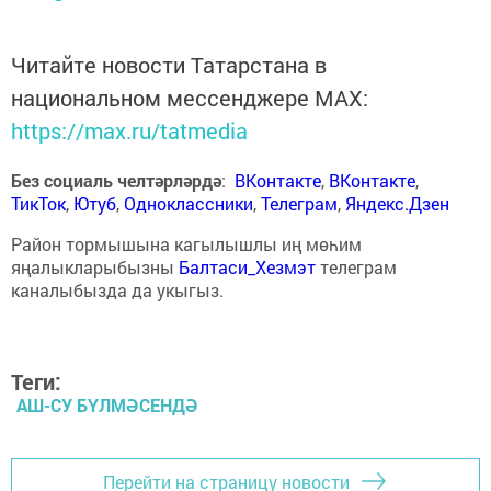
Читайте новости Татарстана в
национальном мессенджере MАХ:
https://max.ru/tatmedia
Без социаль челтәрләрдә
:
ВКонтакте
,
ВКонтакте
,
ТикТок
,
Ютуб
,
Одноклассники
,
Телеграм
,
Яндекс.Дзен
Район тормышына кагылышлы иң мөһим
яңалыкларыбызны
Балтаси_Хезмэт
телеграм
каналыбызда да укыгыз.
Теги:
АШ-СУ БҮЛМӘСЕНДӘ
Перейти на страницу новости