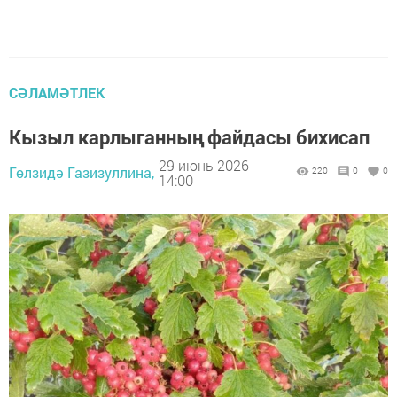
СӘЛАМӘТЛЕК
Кызыл карлыганның файдасы бихисап
29 июнь 2026 -
Гөлзидә Газизуллина,
220
0
0
14:00