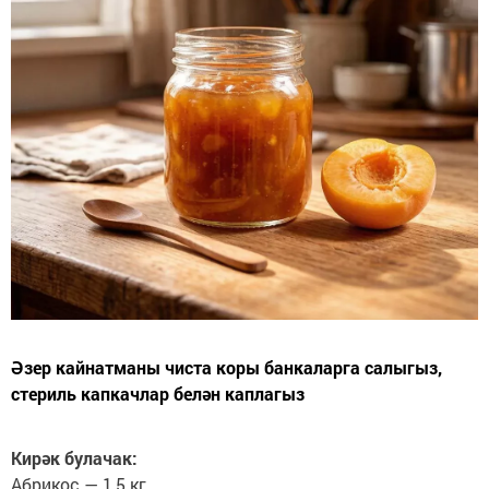
Әзер кайнатманы чиста коры банкаларга салыгыз,
стериль капкачлар белән каплагыз
Кирәк булачак:
Абрикос — 1,5 кг