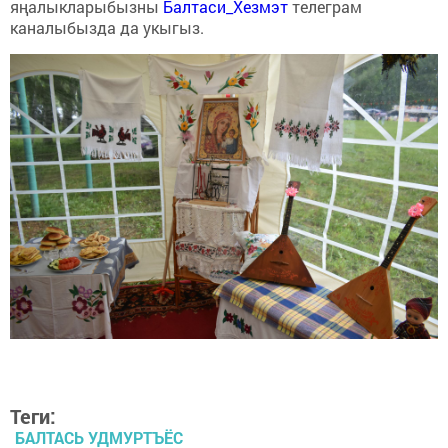
яңалыкларыбызны
Балтаси_Хезмэт
телеграм
каналыбызда да укыгыз.
Теги:
БАЛТАСЬ УДМУРТЪЁС