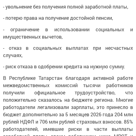
- увольнение без получения полной заработной платы,
- потерю права на получение достойной пенсии,
- ограничение в использовании социальных и
имущественных вычетов,
- отказ в социальных выплатах при несчастных
случаях,
- риск отказа в одобрении кредита на нужную сумму.
В Республике Татарстан благодаря активной работе
межведомственных комиссий тысячи работников
получили официальное трудоустройство, что
положительно сказалось на бюджете региона. Многие
работодатели легализовали зарплаты, это принесло в
бюджет дополнительно за 5 месяцев 2026 года 204 млн
рублей НДФЛ и 706 млн рублей страховых взносов. 85%
работодателей, имевшие риски в части выплаты