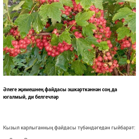
Әлеге җимешнең файдасы эшкәрткәннән соң да
югалмый, ди белгечләр
Кызыл карлыганның файдасы түбәндәгедән гыйбарәт: