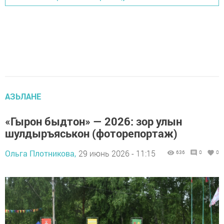
АЗЬЛАНЕ
«Гырон быдтон» — 2026: зор улын
шулдыръяськон (фоторепортаж)
Ольга Плотникова,
29 июнь 2026 - 11:15
636
0
0