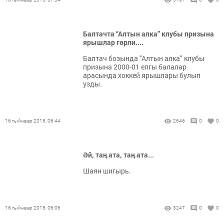
Балтачта “Алтын алка” клубы призына
ярышлар гөрли....
Балтач бозында "Алтын алка" клубы
призына 2000-01 елгы балалар
арасында хоккей ярышлары булып
узды.
16 гыйнвар 2015, 06:44
2646
0
0
Әй, таң ата, таң ата...
Шаян шигырь.
16 гыйнвар 2015, 06:06
3247
0
0