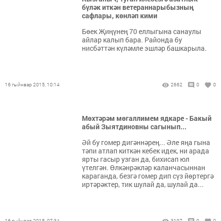
бүләк иткән ветераннарыбызның
сафлары, көнләп кими
Бөек Җиңүнең 70 еллыгына санаулы
айлар калып бара. Районда бу
нисбәттән күләмле эшләр башкарыла.
16 гыйнвар 2015, 10:14
2662
0
0
Мөхтәрәм мөгаллимем ядкаре - Бакый
абый Зыятдиновны сагынып...
Әй бу гомер дигәннәрең... Әле яңа гына
тәпи атлап киткән кебек идек, ни арада
ярты гасыр узган да, бихисап юл
үтелгән. Өлкәнрәкләр каланчасыннан
караганда, безгә гомер дип сүз йөртергә
иртәрәктер, тик шулай да, шулай да...
16 гыйнвар 2015, 07:34
3197
0
0