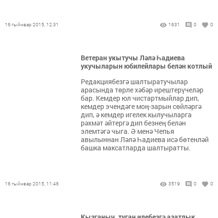
16 гыйнвар 2015, 12:31
1631
0
0
Ветеран укытучы Ләлә Һадиева
укучыларын юбилейлары белән котлый
Редакциябезгә шалтыратучылар
арасында төрле хәбәр ирештерүчеләр
бар. Кемдер юл чистартмыйлар дип,
кемдер эчендәге моң-зарын сөйләргә
дип, ә кемдер игелек кылучыларга
рәхмәт әйтергә дип безнең белән
элемтәгә чыга. Ә менә Чепья
авылыннан Ләлә Һадиева исә бөтенләй
башка максатларда шалтыратты.
16 гыйнвар 2015, 11:46
3519
0
0
Кызганыч, туган илебезгә азатлык