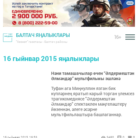
БАЛТАЧ ЯҢАЛЫКЛАРЫ
16+
"Хезмәт" газетасы - Балтач районы
16 гыйнвар 2015 яңалыклары
Нәни тамашачылар өчен “Әлдермештән
Әлмәндәр” мультфильмы эшләнә
Туфан ага Миңнуллин язган бик
күпләрнең яратып карый торган үлемсез
трагикомедиясе "Әлдермештән
Әлмәндәр" спектаклен мәңгеләштерү
йөзеннән, әлеге әсәрне
мультфильлаштыра башлаганнар.
16 гыйнвар 2015, 16:53
3480
0
0