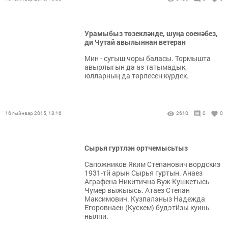
Урамыбыз төзекләнде, шуңа сөенәбез,
ди Чутай авылыннан ветеран
Мин - сугыш чоры баласы. Тормышта
авырлыгын да аз татымадык,
юлларның да төрлесен күрдек.
16 гыйнвар 2015, 13:16
2610
0
0
Сырья гуртлэн ортчемысьтыз
Сапожников Яким Степанович вордскиз
1931-тӥ арын Сырья гуртын. Анаез
Аграфена Никитична Вуж Кушкетысь
Чумер выжыысь. Атаез Степан
Максимович. Кузпалэныз Надежда
Егоровнаен (Кускем) будэтӥзы куинь
нылпи.