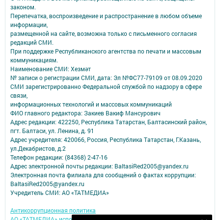
законом.
Перепечатка, воспроизведение и распространение в любом объеме
информации,
размещенной на сайте, возможна только с письменного согласия
редакций СМИ.
При поддержке Республиканского агентства по печати и массовым
коммуникациям.
Наименование СМИ: Хезмәт
№ записи о регистрации СМИ, дата: Эл №ФС77-79109 от 08.09.2020
СМИ зарегистрированно Федеральной службой по надзору в сфере
связи,
информационных технологий и массовых коммуникаций
ФИО главного редактора: Закиев Вакиф Мансурович
Адрес редакции: 422250, Республика Татарстан, Балтасинский район,
пгт. Балтаси, ул. Ленина, д. 91
Адрес учредителя: 420066, Россия, Республика Татарстан, Г.Казань,
ул.Декабристов, д.2
Телефон редакции: (84368) 2-47-16
Адрес электронной почты редакции: BaltasiRed2005@yandex.ru
Электронная почта филиала для сообщений о фактах коррупции:
BaltasiRed2005@yandex.ru
Учредитель СМИ: АО «ТАТМЕДИА»
Антикоррупционная политика
АО «ТАТМЕДИА» использует «cookie»
для персонализации сервисов и