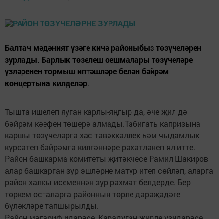
Балтач мәдәният үзәге кичә районыбыз төзүчеләрен
зурлады. Барлык төзелеш оешмалары төзүчеләре
үзләренен тормыш иптәшләре белән бәйрәм
концертына килделәр.
Тышта ишелеп яуган карлы-яңгыр да, әче җил дә
бәйрәм кәефен төшерә алмады.Табигать капризына
каршы төзүчеләргә хас тәвәккәллек һәм чыдамлык
күрсәтеп бәйрәмгә килгәннәре рәхәтләнеп ял итте.
Район башкарма комитеты җитәкчесе Рамил Шакиров
алар башкарган зур эшләрне матур итеп сөйләп, аларга
район халкы исеменнән зур рәхмәт белдерде. Бер
төркем осталарга районнын төрле дәрәҗәдәге
бүләкләре тапшырылды.
Район мәгариф идарәсе, Карадуган җирле үзидарәсе,