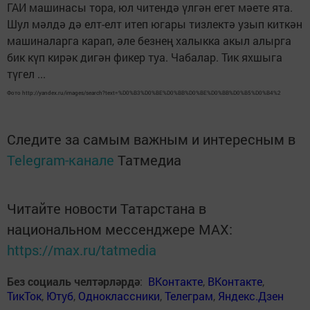
ГАИ машинасы тора, юл читендә үлгән егет мәете ята.
Шул мәлдә дә елт-елт итеп югары тизлектә узып киткән
машиналарга карап, әле безнең халыкка акыл алырга
бик күп кирәк дигән фикер туа. Чабалар. Тик яхшыга
түгел ...
Фото http://yandex.ru/images/search?text=%D0%B3%D0%BE%D0%BB%D0%BE%D0%BB%D0%B5%D0%B4%2
Следите за самым важным и интересным в
Telegram-канале
Татмедиа
Читайте новости Татарстана в
национальном мессенджере MАХ:
https://max.ru/tatmedia
Без социаль челтәрләрдә
:
ВКонтакте
,
ВКонтакте
,
ТикТок
,
Ютуб
,
Одноклассники
,
Телеграм
,
Яндекс.Дзен