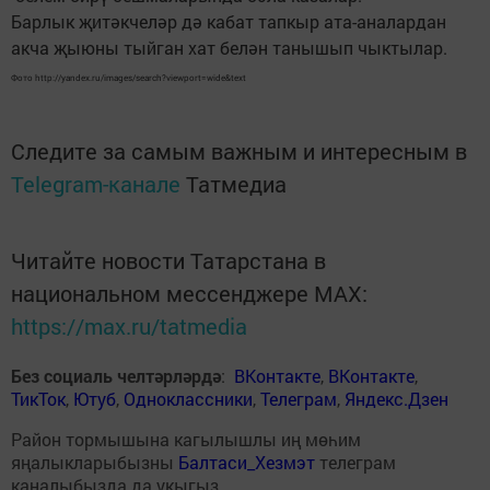
Барлык җитәкчеләр дә кабат тапкыр ата-аналардан
акча җыюны тыйган хат белән танышып чыктылар.
Фото http://yandex.ru/images/search?viewport=wide&text
Следите за самым важным и интересным в
Telegram-канале
Татмедиа
Читайте новости Татарстана в
национальном мессенджере MАХ:
https://max.ru/tatmedia
Без социаль челтәрләрдә
:
ВКонтакте
,
ВКонтакте
,
ТикТок
,
Ютуб
,
Одноклассники
,
Телеграм
,
Яндекс.Дзен
Район тормышына кагылышлы иң мөһим
яңалыкларыбызны
Балтаси_Хезмэт
телеграм
каналыбызда да укыгыз.