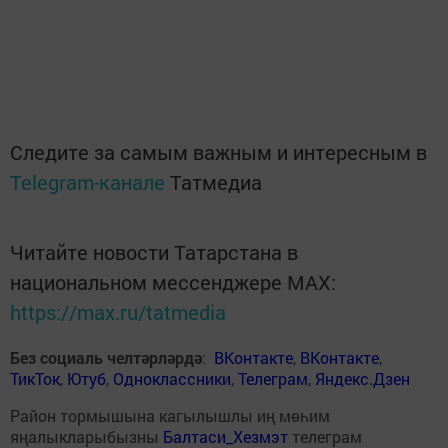
Следите за самым важным и интересным в
Telegram-канале
Татмедиа
Читайте новости Татарстана в
национальном мессенджере MАХ:
https://max.ru/tatmedia
Без социаль челтәрләрдә
:
ВКонтакте
,
ВКонтакте
,
ТикТок
,
Ютуб
,
Одноклассники
,
Телеграм
,
Яндекс.Дзен
Район тормышына кагылышлы иң мөһим
яңалыкларыбызны
Балтаси_Хезмэт
телеграм