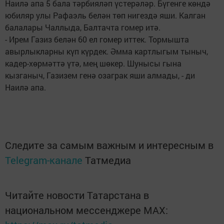
Наилә апа 5 бала тәрбияләп үстерәләр. Бүгенге көндә
юбиляр улы Рафаэль белән төп нигездә яши. Калган
балалары Чаллыда, Балтачта гомер итә.
- Ирем Газиз белән 60 ел гомер иттек. Тормышта
авырлыкларны күп күрдек. Әмма картлыгым тыныч,
кадер-хөрмәттә үтә, мең шөкер. Шунысы гына
кызганыч, Газизем генә озаграк яши алмады, - ди
Наилә апа.
Следите за самым важным и интересным в
Telegram-канале
Татмедиа
Читайте новости Татарстана в
национальном мессенджере MАХ: