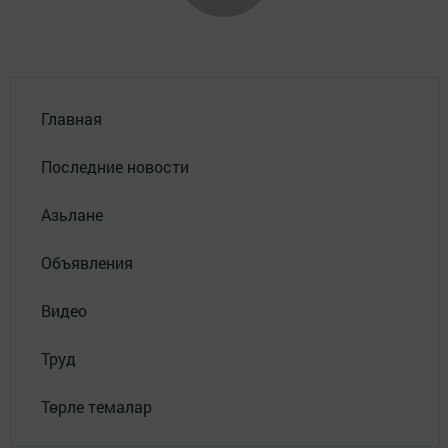
Главная
Последние новости
Азьлане
Объявления
Видео
Труд
Төрле темалар