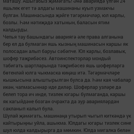
маташу. Ашыгабыз җәмәгать! Әнә авариядә үлгән 24
яшьлек егет тә алдагы машинаны куып узмакчы
булган. Машинасында җәйге тәгәрмәчләр, юл карлы,
бозлы. Һәм нәтиҗәдә хатынын, баласын ятим
калдырды.
Чепья тау башындагы авариягә әле права алганына
бер ел да булмаган яшь кызның машинасын каршы як
полосадан алып баруы сәбәпче. Юл карлы, бозлавык,
шофер тәҗрибәсез. Автоинспекторлар мондый
табигать шартларында тәҗрибәсез яшь шоферларга
бөтенләй юлга чыкмаска киңәш итә. Тәгәрмәчләре
кышкысына алыштырылган булса да. Һәм кая чабалар
икән, чапмасыннар иде диләр. Шоферлар узләре дә
белеп тора ич инде, тизлек югары булмаганда, каршы
як кагыйдәне бозган очракта да зур аварияләрдән
сакланып калып була.
Шулай җәмәгать, машинаңа утырып чыгып киткәндә үк
кайтырыңны уйла, ашыкма. Юлдагы югары тизлек сине
шул юлда калдырырга да мөмкин. Юлда мигалка белән