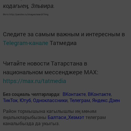
кодагыең, Эльвира.
Фото http://yandex.ru/images/search?img
Следите за самым важным и интересным в
Telegram-канале
Татмедиа
Читайте новости Татарстана в
национальном мессенджере MАХ:
https://max.ru/tatmedia
Без социаль челтәрләрдә
:
ВКонтакте
,
ВКонтакте
,
ТикТок
,
Ютуб
,
Одноклассники
,
Телеграм
,
Яндекс.Дзен
Район тормышына кагылышлы иң мөһим
яңалыкларыбызны
Балтаси_Хезмэт
телеграм
каналыбызда да укыгыз.