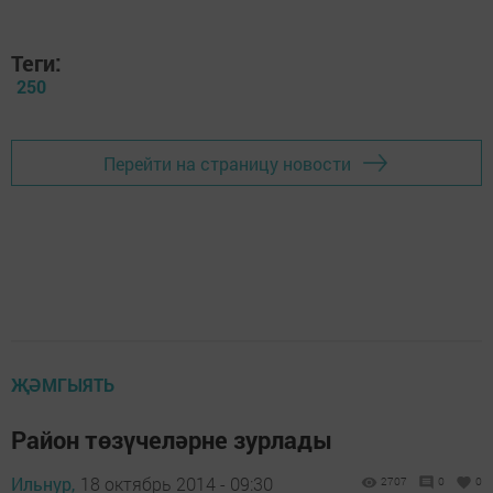
Теги:
250
Перейти на страницу новости
ҖӘМГЫЯТЬ
Район төзүчеләрне зурлады
Ильнур,
18 октябрь 2014 - 09:30
2707
0
0