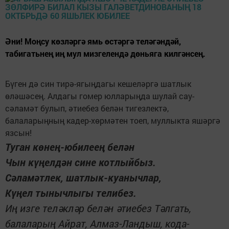
Әни! Моңсу көзләргә ямь өстәргә теләгәндәй,
табигатьнең иң мул мизгелендә дөньяга килгәнсең.
Бүген дә син тирә-ягыңдагы кешеләргә шатлык
өләшәсең. Алдагы гомер юлларыңда шулай сау-
сәламәт булып, әтиебез белән тигезлектә,
балаларыңның кадер-хөрмәтен тоеп, муллыкта яшәргә
язсын!
Туган көнең-юбилеең белән
Чын күңелдән сине котлыйбыз.
Сәламәтлек, шатлык-куанычлар,
Күңел тынычлыгы телибез.
Иң изге теләкләр белән әтиебез Тәлгать,
балаларың Айрат, Алмаз-Ландыш, кода-