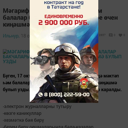
Мәгариф идарәсендә мәктәп һәм
балалар бакчалары җитәкчеләре өчен
киңәшмә булып узды
Ильнур,
18 октябрь 2014 - 11:27
2657
0
0
Буген, 17 октябрь көнне, мәгариф идарәсендә мәктәп
һәм балалар бакчалары җитәкчеләре өчен киңәшмә
булып узды. Киңәшмәдә түбәндәге сораулар каралды.
-электрон журналларны тутыру
-көзге каникуллар
-хезмәткә бәя бирү
-белем бирү оешмаларында бәла-казалар.