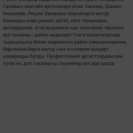
Салавыч мәктәбе җитәчеләре Алия Зәкиева, Шамил
Низамиев, Люция Закирова төзүчеләргә матур
биналары өчен рәхмәт әйтеп, изге теләкләрен
җиткерделәр. Ә иң күңеллесе һәм төзүчеләр гөрләтеп
кул чапканы - район мәдәният Үзәге хезмәткәрләре
тырышлыгы белән әзерләнгән район үзешчәннәренең
берсеннән-берсе матур һәм эчтәлекле концерт
номерлары булды. Профессионал артистлардан ким
түгел ич, дип сокланучы төзүчеләр күп иде залда.