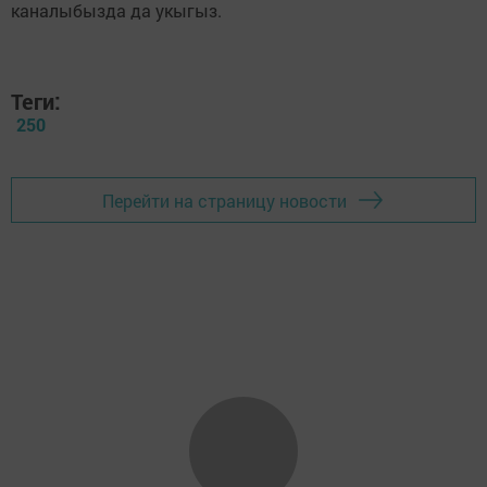
каналыбызда да укыгыз.
Теги:
250
Перейти на страницу новости