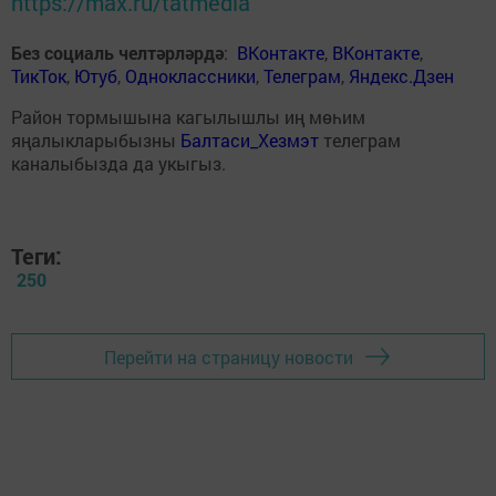
https://max.ru/tatmedia
Без социаль челтәрләрдә
:
ВКонтакте
,
ВКонтакте
,
ТикТок
,
Ютуб
,
Одноклассники
,
Телеграм
,
Яндекс.Дзен
Район тормышына кагылышлы иң мөһим
яңалыкларыбызны
Балтаси_Хезмэт
телеграм
каналыбызда да укыгыз.
Теги:
250
Перейти на страницу новости