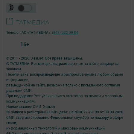
Телефон АО «ТАТМЕДИА»:
(843) 222 09 84
16+
© 2011 - 2026. Хезмәт. Все права защищены.
© ТАТМЕДИА. Все материалы, размещенные на сайте, защищены
законом.
Перепечатка, воспроизведение и распространение в любом объеме
информации,
размещенной на сайте, возможна только с письменного согласия
редакций СМИ.
При поддержке Республиканского агентства по печати и массовым
коммуникациям.
Наименование СМИ: Хезмәт
№ записи о регистрации СМИ, дата: Эл №ФС77-79109 от 08.09.2020
СМИ зарегистрированно Федеральной службой по надзору в сфере
связи,
информационных технологий и массовых коммуникаций
ФИО главного редактора: Закиев Вакиф Мансурович