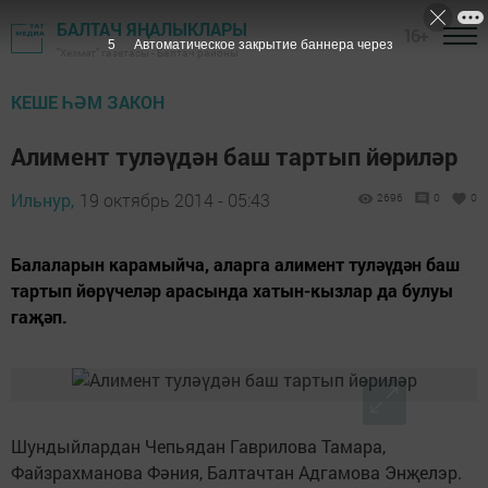
БАЛТАЧ ЯҢАЛЫКЛАРЫ
16+
4
Автоматическое закрытие баннера через
"Хезмәт" газетасы - Балтач районы
КЕШЕ ҺӘМ ЗАКОН
Алимент туләүдән баш тартып йөриләр
Ильнур,
19 октябрь 2014 - 05:43
2696
0
0
Балаларын карамыйча, аларга алимент туләүдән баш
тартып йөрүчеләр арасында хатын-кызлар да булуы
гаҗәп.
Шундыйлардан Чепьядан Гаврилова Тамара,
Файзрахманова Фәния, Балтачтан Адгамова Энҗелэр.