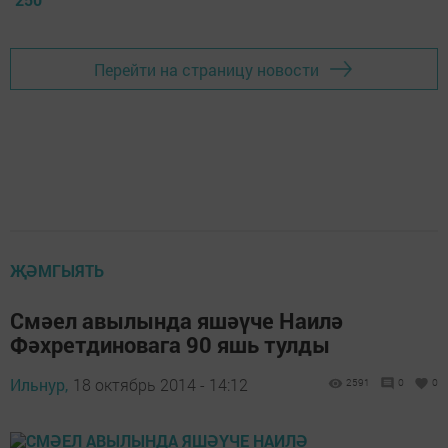
Перейти на страницу новости
ҖӘМГЫЯТЬ
Смәел авылында яшәүче Наилә
Фәхретдиновага 90 яшь тулды
Ильнур,
18 октябрь 2014 - 14:12
2591
0
0