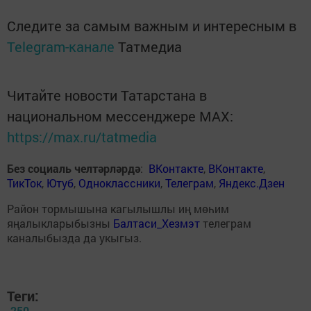
Следите за самым важным и интересным в
Telegram-канале
Татмедиа
Читайте новости Татарстана в
национальном мессенджере MАХ:
https://max.ru/tatmedia
Без социаль челтәрләрдә
:
ВКонтакте
,
ВКонтакте
,
ТикТок
,
Ютуб
,
Одноклассники
,
Телеграм
,
Яндекс.Дзен
Район тормышына кагылышлы иң мөһим
яңалыкларыбызны
Балтаси_Хезмэт
телеграм
каналыбызда да укыгыз.
Теги:
250