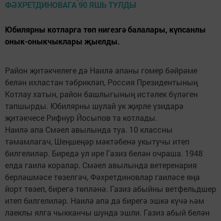
Юбилярны котларга төп нигезгә балалары, күпсанлы
онык-оныкчыклары җыелды.
Район җитәкчелеге дә Наилә апаны гомер бәйрәме
белән ихластан тәбрикләп, Россия Президентының
Котлау хатын, район башлыгының истәлек бүләген
тапшырды. Юбилярны шулай ук җирле үзидарә
җитәкчесе Рифнур Йосыпов та котлады.
Наилә апа Смәел авылында туа. 10 классны
тәмамлагач, Шеңшеңәр мәктәбенә укытучы итеп
билгелиләр. Биредә ул ире Газиз белән очраша. 1948
елда гаилә коралар. Смәел авылында ветеренария
берләшмәсе төзелгәч, Фәхретдиновлар гаиләсе яңа
йорт төзеп, бирегә төпләнә. Газиз абыйны ветфельдшер
итеп билгелиләр. Наилә апа да бирегә эшкә күчә һәм
лаеклы ялга чыкканчы шунда эшли. Газиз абый белән