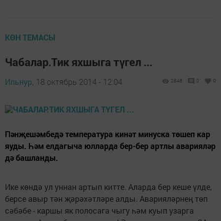
КӨН ТЕМАСЫ
Чабалар.Тик яхшыга түгел ...
Ильнур,
18 октябрь 2014 - 12:04
2848
0
0
Пәнҗешәмбедә температура кинәт минуска төшеп кар
яуды. Һәм елдагыча юлларда бер-бер артлы аварияләр
дә башланды.
Ике көндә ул уннан артып китте. Аларда бер кеше үлде,
берсе авыр тән җәрәхәтләре алды. Аварияләрнең төп
сәбәбе - каршы як полосага чыгу һәм куып узарга