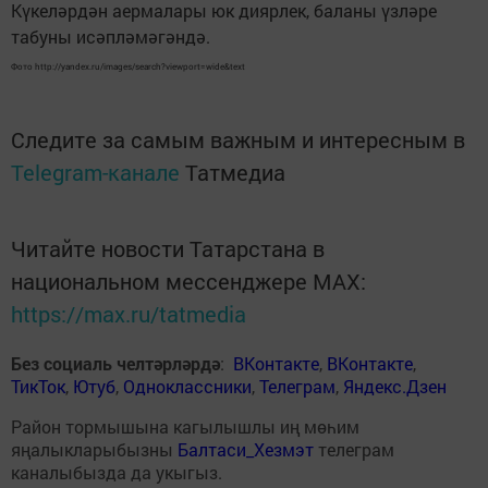
Күкеләрдән аермалары юк диярлек, баланы үзләре
табуны исәпләмәгәндә.
Фото http://yandex.ru/images/search?viewport=wide&text
Следите за самым важным и интересным в
Telegram-канале
Татмедиа
Читайте новости Татарстана в
национальном мессенджере MАХ:
https://max.ru/tatmedia
Без социаль челтәрләрдә
:
ВКонтакте
,
ВКонтакте
,
ТикТок
,
Ютуб
,
Одноклассники
,
Телеграм
,
Яндекс.Дзен
Район тормышына кагылышлы иң мөһим
яңалыкларыбызны
Балтаси_Хезмэт
телеграм
каналыбызда да укыгыз.