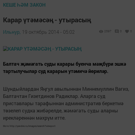
КЕШЕ ҺӘМ ЗАКОН
Карар үтәмәсәң - утырасың
Ильнур,
19 октябрь 2014 - 05:02
2597
0
0
Балтач җәмәгать суды карары буенча мәҗбүри эшкә
тартылучылар суд карарын утәмичә йөриләр.
Шундыйлардан Яңгул авылыннан Миннемуллин Вагиз,
Балтачтан Гизетдинов Радиклар. Аларга суд
приставлары тарафыннан административ беркетмә
төзелеп судка жибәрелде, жәмәгать суды аларны
ирекләреннән мәхрүм итте.
Фото http://yandex.ru/images/search?viewport