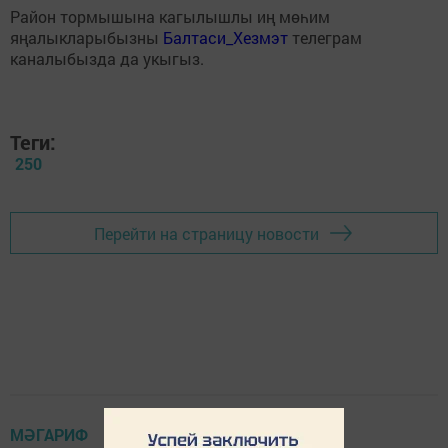
Район тормышына кагылышлы иң мөһим
яңалыкларыбызны
Балтаси_Хезмэт
телеграм
каналыбызда да укыгыз.
Теги:
250
Перейти на страницу новости
МӘГАРИФ