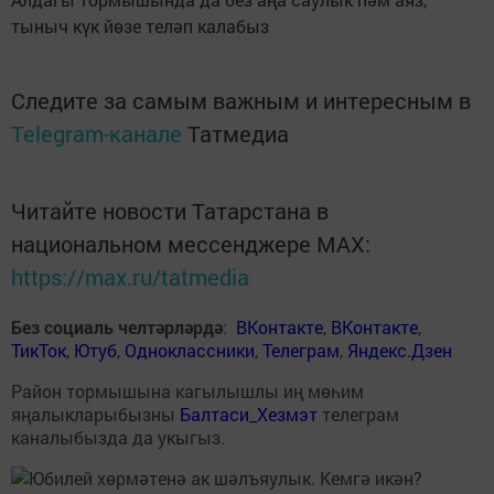
тыныч күк йөзе теләп калабыз
Следите за самым важным и интересным в
Telegram-канале
Татмедиа
Читайте новости Татарстана в
национальном мессенджере MАХ:
https://max.ru/tatmedia
Без социаль челтәрләрдә
:
ВКонтакте
,
ВКонтакте
,
ТикТок
,
Ютуб
,
Одноклассники
,
Телеграм
,
Яндекс.Дзен
Район тормышына кагылышлы иң мөһим
яңалыкларыбызны
Балтаси_Хезмэт
телеграм
каналыбызда да укыгыз.