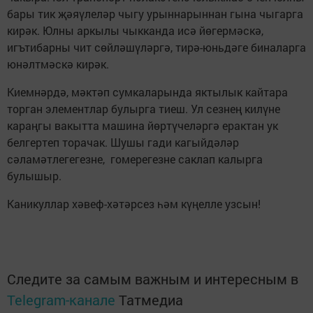
бары тик җәяүлеләр чыгу урыннарыннан гына чыгарга
кирәк. Юлны аркылы чыкканда исә йөгермәскә,
игътибарны чит сөйләшүләргә, тирә-юньдәге биналарга
юнәлтмәскә кирәк.
Киемнәрдә, мәктәп сумкаларында яктылык кайтара
торган элементлар булырга тиеш. Ул сезнең килүне
караңгы вакытта машина йөртүчеләргә ерактан ук
белгертеп торачак. Шушы гади кагыйдәләр
сәламәтлегегезне, гомерегезне саклап калырга
булышыр.
Каникуллар хәвеф-хәтәрсез һәм күңелле узсын!
Следите за самым важным и интересным в
Telegram-канале
Татмедиа