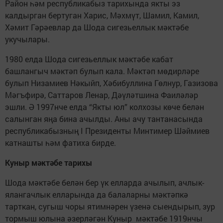
Район һәм республикабыз тарихында якты эз
калдырган бертуган Харис, Мәхмүт, Шамил, Камил,
Хәмит Гәрәевлар да Шода сигезьеллык мәктәбе
укучылары.
1980 елда Шода сигезьеллык мәктәбе кабат
башлангыч мәктәп булып кала. Мәктәп мөдирләре
булып Низамиев Нәкыйп, Хәбибуллина Гөлнур, Газизова
Мәгъфирә, Саттаров Ленар, Дәүләтшина Фаиләләр
эшли. Ә 1997нче елда “Якты юл” колхозы көче белән
салынган яңа бина ачылды. Аны ачу тантанасында
республикабызның I Президенты Минтимер Шәймиев
катнашты һәм фатиха бирде.
Куныр мәктәбе тарихы
Шода мәктәбе белән бер үк елларда ачылып, ачлык-
ялангачлык елларында да балаларны мәктәпкә
тарткан, сугыш чоры ятимнәрен үзенә сыендырып, зур
тормыш юлына әзерләгән Куныр мәктәбе 1919нчы