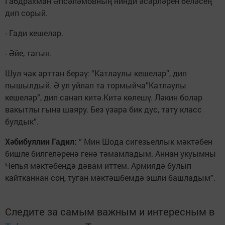
Габдрахман Әпсәләмовның нинди әсәрләрен беләсең
дип сорый.
- Гади кешеләр.
- Әйе, тагын.
Шул чак арттан берәү: “Катлаулы кешеләр”, дип
пышылдый. Ә ул уйлап та тормыйча”Катлаулы
кешеләр”, дип санап китә.Китә көлешү. Ләкин болар
вакытлы гына шаяру. Без үзара бик дус, тату класс
булдык”.
Хәбибуллин Гадил:
“ Мин Шода сигезьеллык мәктәбен
бишле билгеләренә генә тәмамладым. Аннан укуымны
Чепья мәктәбендә дәвам иттем. Армиядә булып
кайтканнан соң, туган мәктәшбемдә эшли башладым”.
Следите за самым важным и интересным в