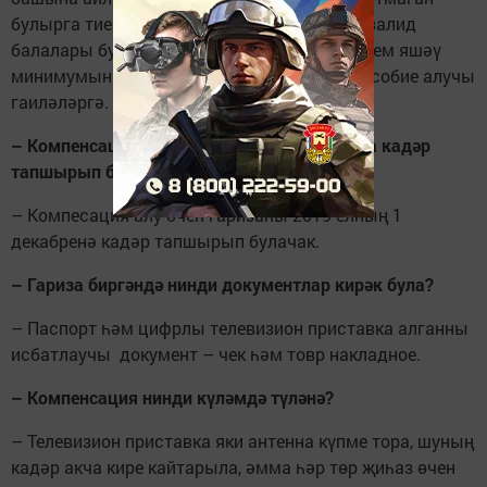
булырга тиеш. Шулай ук күпбалалы һәм инвалид
балалары булган гаиләдә кеше башына керем яшәү
минимумыннан түбән һәм балага айлык пособие алучы
гаиләләргә.
– Компенсация алу өчен гаризаны кайчанга кадәр
тапшырып булачак?
– Компесация алу өчен гаризаны 2019 елның 1
декабренә кадәр тапшырып булачак.
– Гариза биргәндә нинди документлар кирәк була?
– Паспорт һәм цифрлы телевизион приставка алганны
исбатлаучы документ – чек һәм товр накладное.
– Компенсация нинди күләмдә түләнә?
– Телевизион приставка яки антенна күпме тора, шуның
кадәр акча кире кайтарыла, әмма һәр төр җиһаз өчен