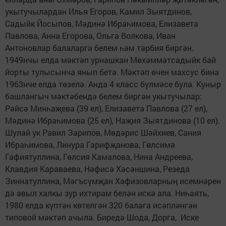
укытучылардан Илья Егоров, Камил Зыятдинов,
Садыйк Йосыпов, Мәдинә Ибраһимова, Елизавета
Павлова, Анна Егорова, Ольга Волкова, Иван
Антоновлар балаларга белем һәм тәрбия биргән.
1949нчы елда мәктәп урнашкан Мөхәммәтсадыйк бай
йорты тулысынча янып бетә. Мәктәп өчен махсус бина
1963нче елда төзелә. Анда 4 класс бүлмәсе була. Куныр
башлангыч мәктәбендә белем биргән укытучылар:
Рәйсә Минһаҗева (39 ел), Елизавета Павлова (27 ел),
Мәдинә Ибраһимова (25 ел), Наҗия Зыятдинова (10 ел).
Шулай ук Равил Зарипов, Мөдәрис Шәйхиев, Сания
Ибраһимова, Линура Гарифҗанова, Гөлсимә
Гафиятуллина, Гөлсия Камалова, Нина Андреева,
Клавдия Караваева, Нәфисә Хәсәншина, Резеда
Зиннатуллина, Мәгъсүмҗан Хафизовларның исемнәрен
дә авыл халкы зур ихтирам белән искә ала. Ниһаять,
1980 елда күптән көтелгән 320 балага исәпләнгән
типовой мәктәп ачыла. Биредә Шода, Дорга, Иске