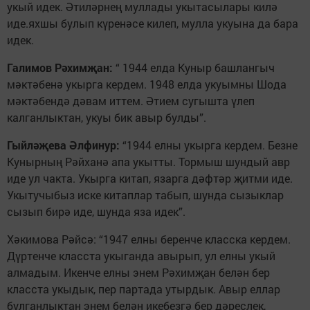
укый идек. Әтиләрнең муллады укытасылары килә
иде.яхшы булып күренәсе килеп, мулла укуына да бара
идек.
Галимов Рәхимҗан:
“ 1944 елда Куныр башлангыч
мәктәбенә укырга кердем. 1948 елда укуымны Шода
мәктәбендә дәвам иттем. Әтием сугышта үлеп
калганлыктан, укуы бик авыр булды”.
Гыйләҗева Әлфинур:
“1944 елны укырга кердем. Безне
Кунырның Рәйханә апа укытты. Тормыш шундый авр
иде ул чакта. Укырга китап, язарга дәфтәр җитми иде.
Укытучыбыз иске китаплар табып, шунда сызыклар
сызып бирә иде, шунда яза идек”.
Хәкимова Рәйсә: “1947 елны беренче класска кердем.
Дүртенче класста укыганда авырып, ул елны укый
алмадым. Икенче елны энем Рәхимҗан белән бер
класста укыдык, пер партада утырдык. Авыр еллар
булганлыктан энем белән икебезгә бер дәреслек,