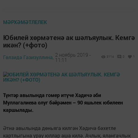
МӘРХӘМӘТЛЕЛЕК
Юбилей хөрмәтенә ак шәлъяулык. Кемгә
икән? (+фото)
2 ноябрь 2019 -
Гөлзидә Газизуллина,
3114
0
1
11:11
Түнтәр авылында гомер итүче Хәдичә әби
Муллагалиева олуг бәйрәмен – 90 яшьлек юбилеен
каршылады.
Әтнә авылында дөньяга килгән Хәдичә бәхетле
картлыгына урау юллар аша килә. Ачлык, ялангачлык