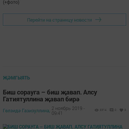
Перейти на страницу новости
ҖӘМГЫЯТЬ
Биш сорауга – биш җавап. Алсу
Гатиятуллина җавап бирә
2 ноябрь 2019 -
Гөлзидә Газизуллина,
3314
0
3
09:41