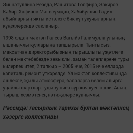
Зиннәтуллина Резеда, Рәшитова Гөлфирә, Закиров
Кәбир, Хафизов Мәгъсүмҗан, Хәбибуллин Гадил
абыйларның якты истәлеге бик күп укучыларның
күңелләрендә сакланыр.
1998 елдан мәктәп Галеев Вагыйз Галимулла улының
ышанычлы кулларына тапшырыла. Тынгысыз,
максатчан директорыбызның тырышлыгы,үҗәтлеге
белән мәктәбебездә зәвыклы, заман таләпләренә туры
килерлек итеп, 2 тапкыр – 2005 нче, 2015 нче елларда
капиталь ремонт үткәрелде. Ул мәктәп коллективында
эшлекле, җылы атмосфера, балаларга белем алырга
уңайлы шартлар тудыру өчен зур көч куеп эшли. Аның
тырыш хезмәтенең нәтиҗәләре куанычлы.
Рәсемдә: гасырлык тарихы булган мәктәпнең
хәзерге коллективы