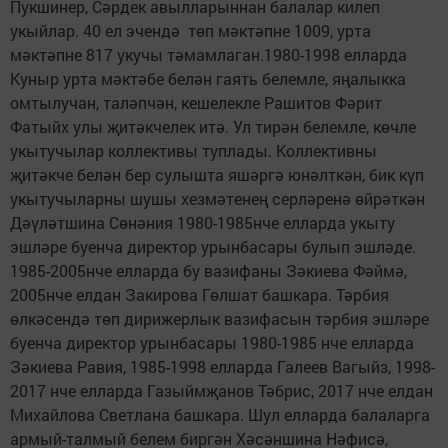
Пукшинер, Сәрдек авылларыннан балалар килеп
укыйлар. 40 ел эчендә төп мәктәпне 1009, урта
мәктәпне 817 укучы тәмамлаган.1980-1998 елларда
Куныр урта мәктәбе белән гаять белемле, яңалыкка
омтылучан, таләпчән, кешелекле Рашитов Фәрит
Фатыйх улы җитәкчелек итә. Ул тирән белемле, көчле
укытучылар коллективы туплады. Коллективны
җитәкче белән бер сулышта яшәргә юнәлткән, бик күп
укытучыларны шушы хезмәтенең серләренә өйрәткән
Дәүләтшина Сөнәния 1980-1985нче елларда укыту
эшләре буенча директор урынбасары булып эшләде.
1985-2005нче елларда бу вазифаны Зәкиева Фәймә,
2005нче елдан Закирова Гөлшат башкара. Тәрбия
өлкәсендә төп дирижерлык вазифасын тәрбия эшләре
буенча директор урынбасары 1980-1985 нче елларда
Зәкиева Равия, 1985-1998 елларда Галеев Вагыйз, 1998-
2017 нче елларда Газыймҗанов Тәбрис, 2017 нче елдан
Михайлова Светлана башкара. Шул елларда балаларга
армый-талмый белем биргән Хәсәншина Нәфисә,