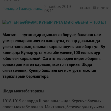
2 ноябрь 2019 -
Гөлзидә Газизуллина,
4631
0
10
08:11
Мәктәп – туган җир җылысын бирүче, балачак һәм
үсмер еллар истәлеген саклаучы, еллар дәвамында
үзенә чакырып, олылап каршы алучы изге йорт ул. Бу
көннәрдә Куныр урта мәктәбе үзенең 100 еллык зур
юбилеен каршылый. Сәгать телләрен кирегә борып,
ераккарак китеп карасак, мәктәп тарихы Шода
сигезьеллык, Куныр башлангыч һәм урта мәктәп
тарихларын берләштерә.
Шода мәктәбе тарихы
1918-1919 елларда Шода авылында беренче баскыч
совет мәктәбе ачыла. Мәктәпнең беренче укытучысы