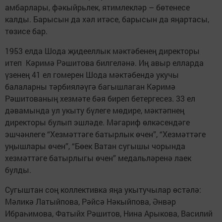
амбарлары, фәкыйрьлек, ятимлекләр – бөтенесе
калды. Барысын да хәл итәсе, барысын да яңартасы,
төзисе бар.
1953 елда Шода җидееллык мәктәбенең директоры
итеп Кәримә Рәшитова билгеләнә. Иң авыр елларда
үзенең 41 ел гомерен Шода мәктәбендә укучы
балаларны тәрбияләүгә багышлаган Кәримә
Рәшитованың хезмәте бәя биреп бетергесез. 33 ел
дәвамында ул укыту бүлеге мөдире, мәктәпнең
директоры булып эшләде. Мәгариф өлкәсендәге
эшчәнлеге “Хезмәттәге батырлык өчен”, “Хезмәттәге
уңышлары өчен”, “Бөек Ватан сугышы чорында
хезмәттәге батырлыгы өчен” медальләренә лаек
булды.
Сугыштан соң коллективка яңа укытучылар өстәлә:
Мәликә Латыйпова, Рәйсә Нәкыйпова, Әнвәр
Ибраһимова, Фатыйх Рәшитов, Нина Арыкова, Василий