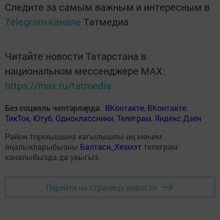
Следите за самым важным и интересным в
Telegram-канале
Татмедиа
Читайте новости Татарстана в
национальном мессенджере MАХ:
https://max.ru/tatmedia
Без социаль челтәрләрдә
:
ВКонтакте
,
ВКонтакте
,
ТикТок
,
Ютуб
,
Одноклассники
,
Телеграм
,
Яндекс.Дзен
Район тормышына кагылышлы иң мөһим
яңалыкларыбызны
Балтаси_Хезмэт
телеграм
каналыбызда да укыгыз.
Перейти на страницу новости