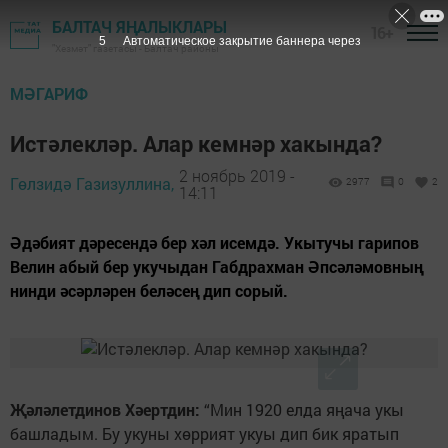
БАЛТАЧ ЯҢАЛЫКЛАРЫ
16+
4
Автоматическое закрытие баннера через
"Хезмәт" газетасы - Балтач районы
МӘГАРИФ
Истәлекләр. Алар кемнәр хакында?
2 ноябрь 2019 -
Гөлзидә Газизуллина,
2977
0
2
14:11
Әдәбият дәресендә бер хәл исемдә. Укытучы гарипов
Велин абый бер укучыдан Габдрахман Әпсәләмовның
нинди әсәрләрен беләсең дип сорый.
Җәләлетдинов Хәертдин:
“Мин 1920 елда яңача укы
башладым. Бу укуны хөррият укуы дип бик яратып