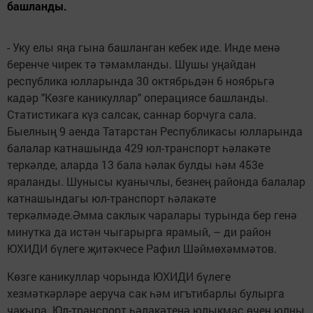
башланды.
- Уку елы яңа гына башланган кебек иде. Инде менә
беренче чирек тә тәмамланды. Шушы уңайдан
республика юлларында 30 октябрьдән 6 ноябрьгә
кадәр "Көзге каникуллар" операциясе башланды.
Статистикага күз салсак, саннар борчуга сала.
Быелның 9 аенда Татарстан Республикасы юлларында
балалар катнашында 429 юл-транспорт һәлакәте
теркәлде, аларда 13 бала һәлак булды һәм 453е
яраланды. Шунысы куанычлы, безнең районда балалар
катнашындагы юл-транспорт һәлакәте
теркәлмәде.Әмма саклык чаралары турында бер генә
минутка да истән чыгарырга ярамый, – ди район
ЮХИДИ бүлеге җитәкчесе Рафил Шәймөхәммәтов.
Көзге каникуллар чорында ЮХИДИ бүлеге
хезмәткәрләре аеруча сак һәм игътибарлы булырга
чакыра. Юл-транспорт һәлакәтенә юлыкмас өчен юлны