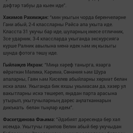
дәфтәр табуы да кыен иде”.
Хәкимов Рәхимҗан:
“мин укыгын чорда беренчеләрне
Гани абый, 2-4 классларны Рәйсә апа укыта иде.
Класста 31 укучы бар иде, шуларның икесе отличник,
3се ударник. 3-4 классларда укыганда экскурсиягә
күрше Ралник авылына менә идек һәм иң кызыгы
шунда фотога төшү иде.
Гыйләҗев Икрам:
“Миңа хәреф танырга, язарга
өйрәткән Мәликә, Кәримә, Сөнәния һәм Шура
апаларны, Гаян һәм Киселев абыйларны хөрмәт белән
искә алам. Укыганда бик яхшы укымасам да, хәзер ул
вакытларны искә төшереп, яңадан парта арасына
утырып, укытучыларның дәрес аңлатканнарын
дикъкать белән тыңлар идем”.
Фәсхетдинова Фәһимә:
“Әдәбият дәресендә бер хәл
исемдә. Укытучы гарипов Велин абый бер укучыдан