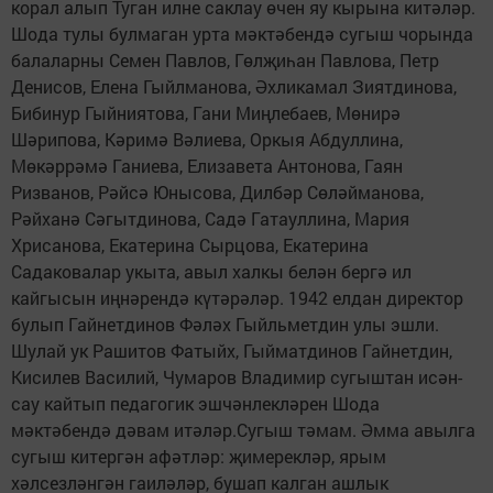
корал алып Туган илне саклау өчен яу кырына китәләр.
Шода тулы булмаган урта мәктәбендә сугыш чорында
балаларны Семен Павлов, Гөлҗиһан Павлова, Петр
Денисов, Елена Гыйлманова, Әхликамал Зиятдинова,
Бибинур Гыйниятова, Гани Миңлебаев, Мөнирә
Шәрипова, Кәримә Вәлиева, Оркыя Абдуллина,
Мөкәррәмә Ганиева, Елизавета Антонова, Гаян
Ризванов, Рәйсә Юнысова, Дилбәр Сөләйманова,
Рәйханә Сәгытдинова, Садә Гатауллина, Мария
Хрисанова, Екатерина Сырцова, Екатерина
Садаковалар укыта, авыл халкы белән бергә ил
кайгысын иңнәрендә күтәрәләр. 1942 елдан директор
булып Гайнетдинов Фәләх Гыйльметдин улы эшли.
Шулай ук Рашитов Фатыйх, Гыйматдинов Гайнетдин,
Кисилев Василий, Чумаров Владимир сугыштан исән-
сау кайтып педагогик эшчәнлекләрен Шода
мәктәбендә дәвам итәләр.Сугыш тәмам. Әмма авылга
сугыш китергән афәтләр: җимерекләр, ярым
хәлсезләнгән гаиләләр, бушап калган ашлык