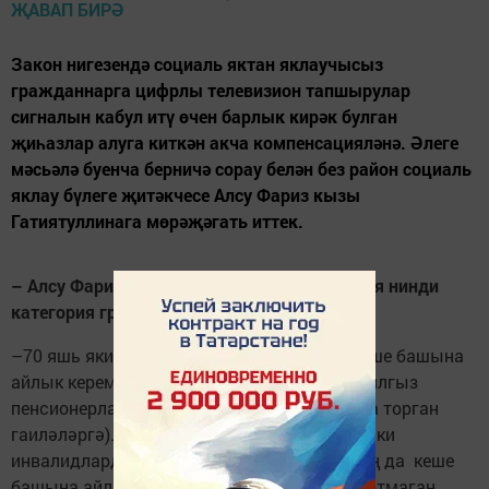
Закон нигезендә социаль яктан яклаучысыз
гражданнарга цифрлы телевизион тапшырулар
сигналын кабул итү өчен барлык кирәк булган
җиһазлар алуга киткән акча компенсацияләнә. Әлеге
мәсьәлә буенча берничә сорау белән без район социаль
яклау бүлеге җитәкчесе Алсу Фариз кызы
Гатиятуллинага мөрәҗәгать иттек.
– Алсу Фаризовна, беренчедән, компенсация нинди
категория гражданнарга биреләчәк?
–70 яшь яки өлкәнрәк яшьтә булган һәм кеше башына
айлык керемнәре 20 мең сумнан артмаган ялгыз
пенсионерларга (яки пенсионерлардан гына торган
гаиләләргә). Аерым яшәүче инвалидларга яки
инвалидлардан торган гаиләләргә, аларның да кеше
башына айлык керемнәре 20 мең сумнан артмаган