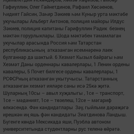
Гафиуллин, Олег Гайнетдинов, Рафаил Хөсәенов,
Һидият Гайсин, Заһир Зәкиев һәм Куныр урта мәктәбе
укучылары Альберт Антонов, полиция майоры Илдус
Зәкиев, полиция капитаны Гарифуллин Радик безнең
мәктән горурлыклары. Шода мәктәбен тәмамлаган
укучылар арасында Россия һәм Татарстан
республикасының атказанган исемнәренә лаек
булганнар да шактый. 6 Хезмәт Кызыл байрагы һәм
Хезмәт Даны орденнары кавалерлары, 1 Ленин ордены
кавалеры, 5 Почет билгесе ордены кавалерлары, 1
РСФСРның атказанган укытучысы. Татарстанның
атказанган хезмәт ияләре саны исә 25кә җитә.
Шуларның 10сы – авыл хуҗалыгы , 1се – транспорт,
1се – мәдәният, 1се – төзелеш, 12се – мәгариф
өлкәсендә. Фән кандидатлары 3әү, гыйльми дәрәҗәгә
ирешкән иң яшь фән кандидаты Зиатдинова Ландыш.
Бүгенге көндә Мексикада яши, Пуэбла автоном
университетында студентларны рус теленә өйрәтә.