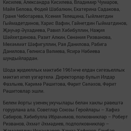
Кисилев, Александра Кисилева, Владимир Чумаров,
Майя Белова, Фодей Шабалкин, Екатерина Садакова,
Граня Чеботарева, Ксения Телещина, Гыйлметдин
Гыймадетдинов, Харис Вафин, Гайнетдин Гыйматдинов,
Җәүһәр Әүхадиева, Равил Хәбибуллин, Наҗия
Шәйхетдинова, Разит Алкин, Сөнәния Ризванова,
Мөхәммәт Шәфигуллин, Рая Данилова, Рабига
Данилова, Гөлниса Вәлиева, Ясирә Нәбиева
шундыйлардан.
Шода җидееллык мәктәбе 1961нче елдан сигезьеллык
мәктәп итеп үзгәртелә. Директорлар булып Илдар
Фазлыев, Кәримә Рәшитова, Фәрит Сәләхов, Фәрит
Рәшитовлар эшли.
Белем йорты үзенең укучылары белән хаклы рәвештә
горурлана ала. Советлар Союзы Геройлары – Хафиз
Сабиров, Хәбибулла Ибраһимов, полковниклар – Роберт
Ризванов, Әхмәт Әхмәдиев, подполковниклар –
Җамалетдин Искәндәров, Хәмзә Хафизов, Гамбәр