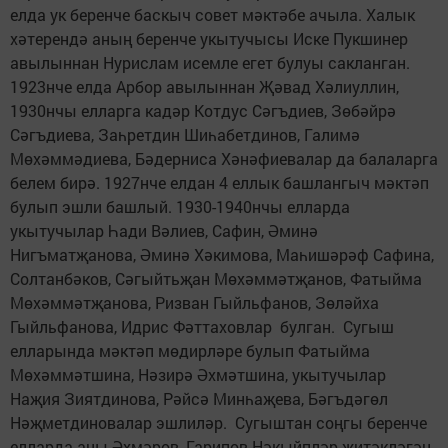
елда ук беренче баскыч совет мәктәбе ачыла. Халык
хәтерендә аның беренче укытучысы Иске Пукшинер
авылыннан Нурислам исемле егет булуы сакланган.
1923нче елда Арбор авылыннан Җәвад Хәлиуллин,
1930нчы елларга кадәр Котдус Сәгъдиев, Зөбәйрә
Сәгъдиева, Заһретдин Шиһабетдинов, Галимә
Мөхәммәдиева, Бәдерниса Хәнәфиевалар да балаларга
белем бирә. 1927нче елдан 4 еллык башлангыч мәктәп
булып эшли башлый. 1930-1940нчы елларда
укытучылар Һади Вәлиев, Сафин, Әминә
Нигъматҗанова, Әминә Хәкимова, Маһишәрәф Сафина,
Солтанбәков, Сәгыйтьҗан Мөхәммәтҗанов, Фатыйма
Мөхәммәтҗанова, Ризван Гыйльфанов, Зөләйха
Гыйльфанова, Идрис Фәттаховлар булган. Сугыш
елларында мәктәп мөдирләре булып Фатыйма
Мөхәммәтшина, Нәзирә Әхмәтшина, укытучылар
Наҗия Зиятдинова, Рәйсә Минһаҗева, Бәгъдәгөл
Нәҗметдиновалар эшлиләр. Сугыштан соңгы беренче
елларда аны Әхмәров, Гарипов Нәкыйпләр җитәкләгән,