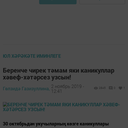
ЮЛ ХӘРӘКӘТЕ ИМИНЛЕГЕ
Беренче чирек тәмам яки каникуллар
хәвеф-хәтәрсез узсын!
2 ноябрь 2019 -
Гөлзидә Газизуллина,
2845
0
1
12:41
30 октябрьдән укучыларның көзге каникуллары