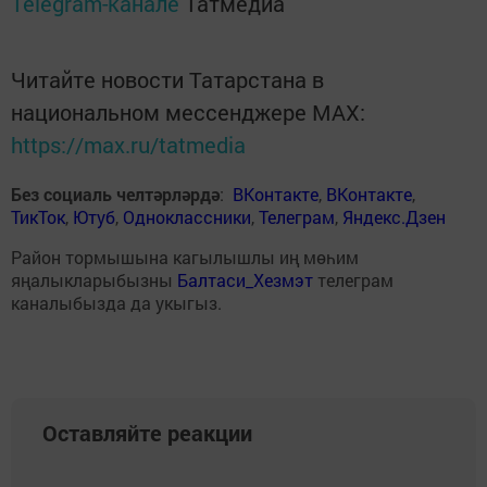
Telegram-канале
Татмедиа
Читайте новости Татарстана в
национальном мессенджере MАХ:
https://max.ru/tatmedia
Без социаль челтәрләрдә
:
ВКонтакте
,
ВКонтакте
,
ТикТок
,
Ютуб
,
Одноклассники
,
Телеграм
,
Яндекс.Дзен
Район тормышына кагылышлы иң мөһим
яңалыкларыбызны
Балтаси_Хезмэт
телеграм
каналыбызда да укыгыз.
Оставляйте реакции