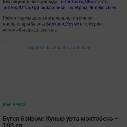
Без социаль челтәрләрдә
:
ВКонтакте
,
ВКонтакте
,
ТикТок
,
Ютуб
,
Одноклассники
,
Телеграм
,
Яндекс.Дзен
Район тормышына кагылышлы иң мөһим
яңалыкларыбызны
Балтаси_Хезмэт
телеграм
каналыбызда да укыгыз.
Перейти на страницу новости
МӘГАРИФ
Бүген бәйрәм: Куныр урта мәктәбенә –
100 ел