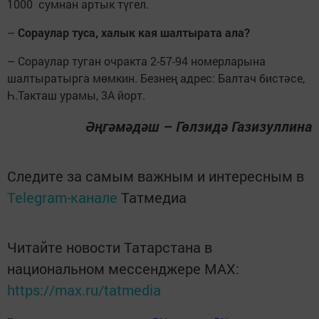
1000 сумнан артык түгел.
–
Сораулар туса, халык кая шалтырата ала?
– Сораулар туган очракта 2-57-94 номерларына
шалтыратырга мөмкин. Безнең адрес: Балтач бистәсе,
Һ.Такташ урамы, 3А йорт.
Әңгәмәдәш – Гөлзидә Газизуллина
Следите за самым важным и интересным в
Telegram-канале
Татмедиа
Читайте новости Татарстана в
национальном мессенджере MАХ:
https://max.ru/tatmedia