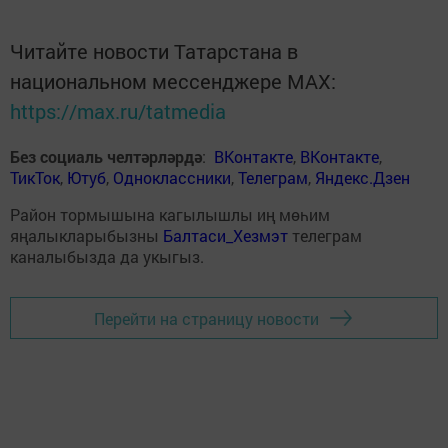
Читайте новости Татарстана в
национальном мессенджере MАХ:
https://max.ru/tatmedia
Без социаль челтәрләрдә
:
ВКонтакте
,
ВКонтакте
,
ТикТок
,
Ютуб
,
Одноклассники
,
Телеграм
,
Яндекс.Дзен
Район тормышына кагылышлы иң мөһим
яңалыкларыбызны
Балтаси_Хезмэт
телеграм
каналыбызда да укыгыз.
Перейти на страницу новости