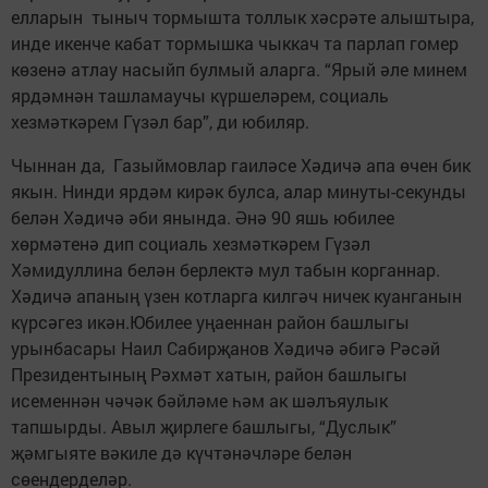
елларын тыныч тормышта толлык хәсрәте алыштыра,
инде икенче кабат тормышка чыккач та парлап гомер
көзенә атлау насыйп булмый аларга. “Ярый әле минем
ярдәмнән ташламаучы күршеләрем, социаль
хезмәткәрем Гүзәл бар”, ди юбиляр.
Чыннан да, Газыймовлар гаиләсе Хәдичә апа өчен бик
якын. Нинди ярдәм кирәк булса, алар минуты-секунды
белән Хәдичә әби янында. Әнә 90 яшь юбилее
хөрмәтенә дип социаль хезмәткәрем Гүзәл
Хәмидуллина белән берлектә мул табын корганнар.
Хәдичә апаның үзен котларга килгәч ничек куанганын
күрсәгез икән.Юбилее уңаеннан район башлыгы
урынбасары Наил Сабирҗанов Хәдичә әбигә Рәсәй
Президентының Рәхмәт хатын, район башлыгы
исеменнән чәчәк бәйләме һәм ак шәлъяулык
тапшырды. Авыл җирлеге башлыгы, “Дуслык”
җәмгыяте вәкиле дә күчтәнәчләре белән
сөендерделәр.