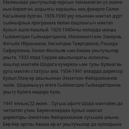
Малмыжда укытучылар курсын тәмамлаган үз эшенә
нык бирелгән, алдынгы карашлы, киң фикерле Салих
Касыймов булган. 1929-1930 уку елыннан мәктәп дүрт
сыйныфлык программа белән башлангыч мәктәп
булып эшли башлый. 1925-1940нчы елларда монда
Гыйлметдин Гыймадетдинов, Мөхәммәтгали Закиров,
Фатыйх Ибраһимов, Хөснетдин Таҗетдинов, Рәшидә
Сафиуллина, Хәлил Фазлыев һәм башка укытучылар
укыта. 1933 елда Сәрдек авылындагы колхозчы
яшьләр мәктәбе Шодага күчерелә һәм тулы булмаган
урта мәктәп статусы ала. 1934-1941 елларда директор
булып Мәңгәр авылыннан Әхмәтхан Фәйзрахманов
эшли. Шоданың үз егете Гыйлметдин Гыймадетдинов
укыту бүлеге мөдире була.
1941 елның 22 июне... Сугыш афәте Шода мәктәбен дә
читләтеп үтми. Беренчеләрдән булып мәктәп
директоры Әхмәтхан Фәйзрахманов сугышка алына.
Бер-бер артлы башка ир-ат укытучылар да кулларына