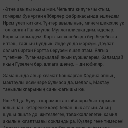
- Әтнә авылы кызы мин, Чепьяга кияүгә чыктым,
гомерем буе үргән әйберләр фабрикасында эшләдем.
Ирем үлеп киткәч, Түнтәр авылының, минем шикелле үк
тол калган Галимулла Муллагалиевка димләделәр.
Каршы килмәдем. Картлык көнебездә бер-беребезгә
иптәш, таяныч булдык. Инде ул да мәрхүм. Дәүләт
салып биргән йортта берүзем яшәп ятам. Ялгыз
түгелмен. Туганнарымдай якын күршеләрем, баламдай
якын Гүзәлем бар, аллага шөкер, – ди юбиляр.
Заманында авыр хезмәт башкарган Хәдичә апның
мактаулы исемнәре булмаса да, медаль, Мактау
таныклыкларының саны-сагышы юк.
Яше 90 да булуга карамастан юбилярыбыз тормыш
юлыннан күтәренке кәеф белән нык атлый. Аның
шушы яшьтә дә җитезлеген, тәвәккәллелеген камил
акылын югалтмавы сокландыра. Күзләр генә тимәсен!
Алдагы тормышында да без аңа саулык hәм аяз,