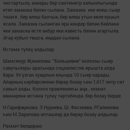
чистартыла, аннары бер сантиметр калынлыгында
итеп замазка белән сылана. Замазка ике өлеш сыер
тизәге , бер өлеш балчык, бер өлеш утын көле кушып
ясала. Замазка сыланган яра киндер белән бәйләнә
яки замаска өсте акбур яки известь белән агартыла.
Әгәр кубып төшсә, яңадан сылана.
Өстәмә түләү алдылар
Шәмсенур Җәмилова “Большевик” колхозы сыер
савучылары арасында социалистик ярышта алда
бара. Ул узган хуҗалык елында 10 сыер карады.
Аларның һәрберсеннән берәр бозау һәм 1,617 литр сөт
савып алды. Колхоз правлениесы аңа , хезмәт
көннәренә өстәмә түләү тәртибендә, бер бозау бирде.
Н.Гарифҗанова, З.Нуриева, Ш. Фәсхиева, Р.Галимова
һәм М.Зарипова иптәшләр дә берәр бозау алдылар.
Рәхмәт белдерәм