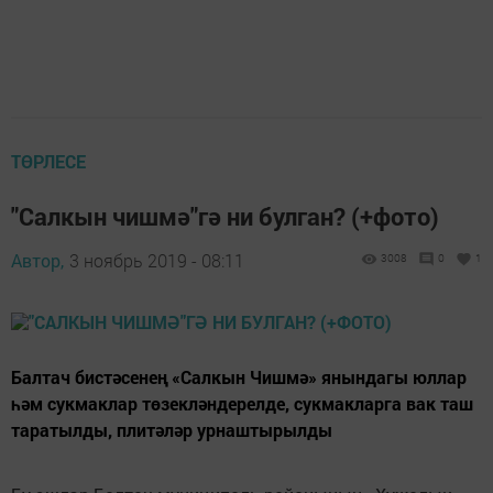
ТӨРЛЕСЕ
"Салкын чишмә"гә ни булган? (+фото)
Автор,
3 ноябрь 2019 - 08:11
3008
0
1
Балтач бистәсенең «Салкын Чишмә» янындагы юллар
һәм сукмаклар төзекләндерелде, сукмакларга вак таш
таратылды, плитәләр урнаштырылды