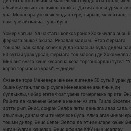
дип хат язган абыйсы мәңгелеккә шунда ятып кала, икен
абыйсы сугыштан аяксыз кайта. Дәхия апасы урман ки
үлә. Мөнәвәрә үзе кечкенәдән тере, тырыш, максатчан, г
һәм үзе әйткәнчә, туры була.
Үсмер чагым. Ул чактагы колхоз рәисе Хәкимулла абзый
фермага эшкә чакыра. Ризалашмадым. Әгәр фермага
төшсәм, башкалар кебек шунда каласым була, дидем рәи
50 сутый урак урсаң, фермага төшмәссең ди Хәкимулла 
Мин бит сүзгә кеше кесәсенә керә торганнардан түгел. “У
карап торырсыз урам”, – дидем.
Сүзендә тора Мөнәвәрә ике көн дигәндә 50 сутый урак ур
Эшкә булган, тапкыр сүзле Мөнәвәрәне авылның иң
булдыклы, чибәр егете Фоат үзенә гомерлеккә яр итә. Ән
Рәбига дә киленене беренче көннән үз итә. Гаилә бәхетен
арттырып, Әнис, соңрак Зөлфә якты дөньяга аваз сала. 
авылның данлыклы тимерчесе була. Алма агачыннан ер
төшми диләр, Әнис белән Зөлфә дә әти-әниләре кебек би
уңган-булган кешеләр. Әнис әфәнде КФУ ның исәпләү