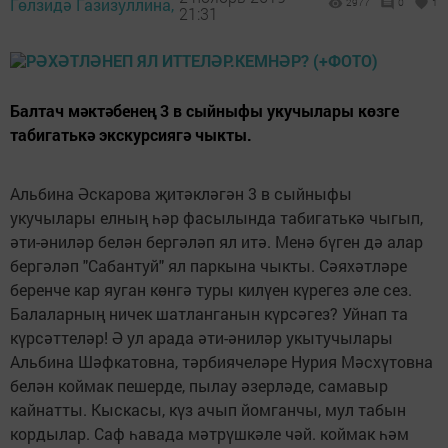
Гөлзидә Газизуллина,
2977
0
1
21:31
Балтач мәктәбенең 3 в сыйныфы укучылары көзге
табигатькә экскурсиягә чыкты.
Альбина Әскарова җитәкләгән 3 в сыйныфы
укучылары елның һәр фасылында табигатькә чыгып,
әти-әниләр белән бергәләп ял итә. Менә бүген дә алар
бергәләп "Сабантуй" ял паркына чыкты. Сәяхәтләре
беренче кар яуган көнгә туры килүен күрегез әле сез.
Балаларның ничек шатланганын күрсәгез? Уйнап та
күрсәттеләр! Ә ул арада әти-әниләр укытучылары
Альбина Шәфкатовна, тәрбиячеләре Нурия Мәсхүтовна
белән коймак пешерде, пылау әзерләде, самавыр
кайнатты. Кыскасы, күз ачып йомганчы, мул табын
кордылар. Саф һавада мәтрүшкәле чәй. коймак һәм