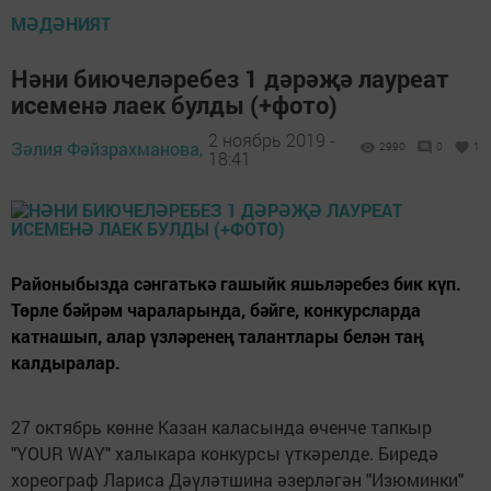
МӘДӘНИЯТ
Нәни биючеләребез 1 дәрәҗә лауреат
исеменә лаек булды (+фото)
2 ноябрь 2019 -
Зәлия Фәйзрахманова,
2990
0
1
18:41
Районыбызда сәнгатькә гашыйк яшьләребез бик күп.
Төрле бәйрәм чараларында, бәйге, конкурсларда
катнашып, алар үзләренең талантлары белән таң
калдыралар.
27 октябрь көнне Казан каласында өченче тапкыр
"YOUR WAY" халыкара конкурсы үткәрелде. Биредә
хореограф Лариса Дәүләтшина әзерләгән "Изюминки"