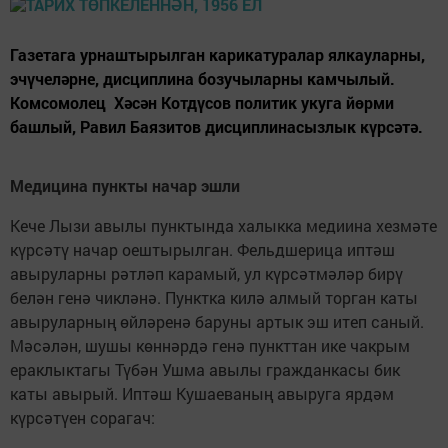
Газетага урнаштырылган карикатуралар ялкауларны,
эчүчеләрне, дисциплина бозучыларны камчылый.
Комсомолец Хәсән Котдүсов политик укуга йөрми
башлый, Равил Баязитов дисциплинасызлык күрсәтә.
Медицина пункты начар эшли
Кече Лызи авылы пунктында халыкка медиина хезмәте
күрсәтү начар оештырылган. Фельдшерица иптәш
авыруларны рәтләп карамый, ул күрсәтмәләр бирү
белән генә чикләнә. Пунктка килә алмый торган каты
авыруларның өйләренә баруны артык эш итеп саный.
Мәсәлән, шушы көннәрдә генә пункттан ике чакрым
ераклыктагы Түбән Ушма авылы гражданкасы бик
каты авырый. Иптәш Кушаеваның авыруга ярдәм
күрсәтүен сорагач: