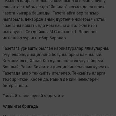
“Кызыл байрак” колхозы комсомол оешмасы шушу
елның сентябрь аенда “Яшьләр” исемендә сатирик
газета чыгара башлады. Газета айга бер тапкыр
чыгарыла, декабрдә аның дүртенче номеры чыкты.
Газетаны вакытында һәм яхшы эчтәлекле итеп
чыгаруда Т.Ситдыйков, М.Сәләхова, Л.Зарипова
иптәшләр зур игътибар бирәләр.
Газетага урнаштырылган карикатуралар ялкауларны,
эчүчеләрне, дисциплина бозучыларны камчылый.
Комсомолец Хәсән Котдүсов политик укуга йөрми
башлый, Равил Баязитов дисциплинасызлык күрсәтә.
Газетада алар тәнкыйть ителәләр. Тәнкыйть аларга
тәэсир иткән, Хәсән дә, Равил дә кимчелекләрен
бетергәннәр.
Тәнкыйть әнә шулай ярдәм итә.
Алдынгы бригада