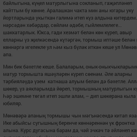
байлыгына, күңел матурлыгына сокланып, гаҗәпләнеп
кайттым бу көнне. Аралашкан чакта мин аны югары уку
йортларында укыткан галимә итеп күз алдына китердем.
нәрсәдән хәбәрдар, сөйләм әдәбе, гыйлемлелеге...
шаккатарлык. Юкса, гади хезмәт белән көн күреп, авыр
елларны үз җилкәсендә күтәргән, тормыш иптәше белән 
көннәргә игелекле ул һәм кыз бүләк иткән кеше ул Мөнә
апа.
Мин бик бәхетле кеше. Балаларым, онык-оныкчыклары
матур тормышта яшәүләрен күреп сөенәм. Әле аларны
тәрбияләүдә үзем катнаша алуым белән дә бәхетле. Алл
шөкер, үз аякларымда йөреп, тормышның матурлыгын к
Һәр эшемне төгәл итеп эшли алам, – дип шөкерана кыла
юбиляр.
Мөнәвәрә апаның тормышы чын мәгънәсендә китап яза
Ике абыйсы сугышның беренче көннәреннән үк фронтка
алына. Курс дугасына барам да, чәй эчкәч тә әйләнеп ка