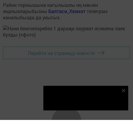
Район тормышына кагылышлы иң мөһим
яңалыкларыбызны
Балтаси_Хезмэт
телеграм
каналыбызда да укыгыз.
Перейти на страницу новости
Безнең Яндекс Дзен каналына языл
Подписаться