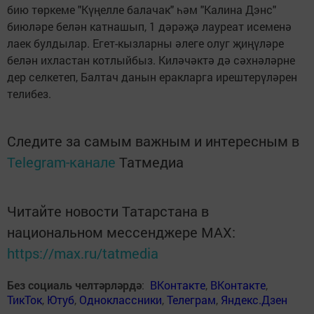
бию төркеме "Күңелле балачак" һәм "Калина Дэнс"
биюләре белән катнашып, 1 дәрәҗә лауреат исеменә
лаек булдылар. Егет-кызларны әлеге олуг җиңүләре
белән ихластан котлыйбыз. Киләчәктә дә сәхнәләрне
дер селкетеп, Балтач данын еракларга ирештерүләрен
телибез.
Следите за самым важным и интересным в
Telegram-канале
Татмедиа
Читайте новости Татарстана в
национальном мессенджере MАХ:
https://max.ru/tatmedia
Без социаль челтәрләрдә
:
ВКонтакте
,
ВКонтакте
,
ТикТок
,
Ютуб
,
Одноклассники
,
Телеграм
,
Яндекс.Дзен