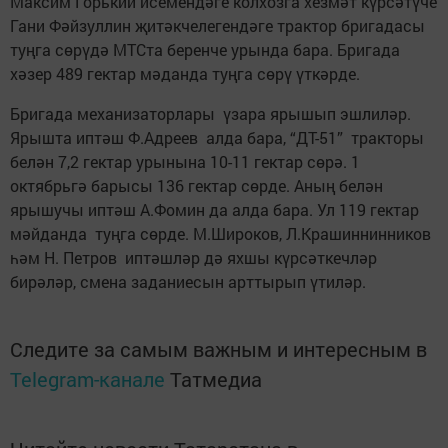
Максим Горький исемендәге колхозга хезмәт күрсәтүче
Гани Фәйзуллин җитәкчелегендәге трактор бригадасы
туңга сөрүдә МТСта беренче урында бара. Бригада
хәзер 489 гектар мәданда туңга сөрү үткәрде.
Бригада механизаторлары үзара ярышып эшлиләр.
Ярышта иптәш Ф.Адреев алда бара, “ДТ-51” тракторы
белән 7,2 гектар урынына 10-11 гектар сөрә. 1
октябрьгә барысы 136 гектар сөрде. Аның белән
ярышучы иптәш А.Фомин да алда бара. Ул 119 гектар
мәйданда туңга сөрде. М.Широков, Л.Крашиннинников
һәм Н. Петров иптәшләр дә яхшы күрсәткечләр
бирәләр, смена заданиесын арттырып үтиләр.
Следите за самым важным и интересным в
Telegram-канале
Татмедиа