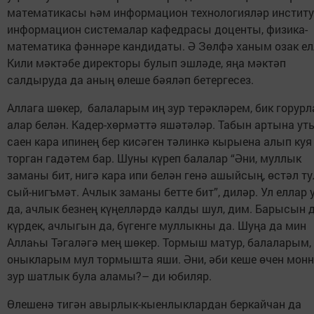
математикасы һәм информацион технологияләр инстит
информацион системалар кафедрасы доценты, физика-
математика фәннәре кандидаты. Ә Зөлфә ханым озак е
Кили мәктәбе директоры булып эшләде, яңа мәктәп
салдыруда да аның өлеше бәяләп бетергесез.
Аллага шөкер, балаларым иң зур терәкләрем, бик горур
алар белән. Кадер-хөрмәттә яшәтәләр. Табын артына ут
саен кара ипинең бер кисәген тәлинкә кырыена алып куя
торган гадәтем бар. Шуны күреп балалар “Әни, муллык
заманы бит, нигә кара ипи белән генә ашыйсың, өстәл т
сый-нигъмәт. Ачлык заманы бетте бит”, диләр. Ул еллар 
да, ачлык безнең күңелләрдә калды шул, дим. Барысын 
күрдек, ачлыгын да, бүгенге муллыкны да. Шуңа да мин
Аллаһы Тәгаләгә мең шөкер. Тормыш матур, балаларым,
оныкларым мул тормышта яши. Әни, әби кеше өчен монн
зур шатлык була аламы?– ди юбиляр.
Өлешенә тигән авырлык-кыенлыклардан беркайчан да