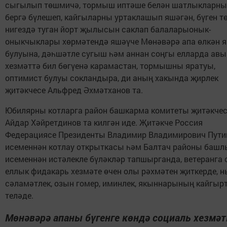
сыгылып төшмичә, тормыш иптәше белән шатлыкларны
бергә бүлешеп, кайгыларны уртаклашып яшәгән, бүген т
нигездә туган йорт җылысын саклап балаларыонык-
оныкчыклары хөрмәтендә яшәүче Мөнәвәрә апа өлкән 
булуына, дәһшәтле сугыш һәм аннан соңгы елларда авы
хезмәттә бил бөгүенә карамастан, тормышны яратуы,
оптимист булуы сокландыра, ди аның хакында җирлек
җитәкчесе Альфред Әхмәтханов та.
Юбилярны котларга район башкарма комитеты җитәкче
Айдар Хәйретдинов та килгән иде. Җитәкче Россия
Федерациясе Президенты Владимир Владимирович Пути
исеменнән котлау открыткасы һәм Балтач районы баш
исеменнән истәлекле бүләкләр тапшырганда, ветеранга 
еллык фидакарь хезмәте өчен олы рәхмәтен җиткерде, 
сәламәтлек, озын гомер, иминлек, якыннарының кайгыр
теләде.
Мөнәвәрә апаны бүгенге көндә социаль хезмәт