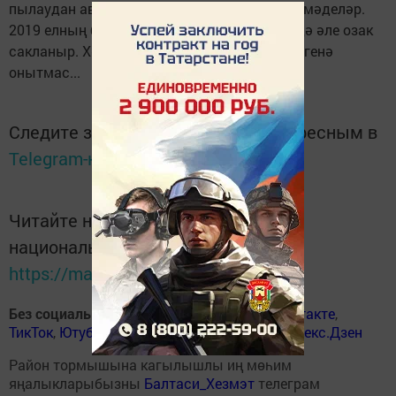
пылаудан авыз итеп көннең узганын да сизмәделәр.
2019 елның беренче кары балалар күңелендә әле озак
сакланыр. Хәер, бу көнне әти-әниләр дә тиз генә
онытмас...
Следите за самым важным и интересным в
Telegram-канале
Татмедиа
Читайте новости Татарстана в
национальном мессенджере MАХ:
https://max.ru/tatmedia
Без социаль челтәрләрдә
:
ВКонтакте
,
ВКонтакте
,
ТикТок
,
Ютуб
,
Одноклассники
,
Телеграм
,
Яндекс.Дзен
Район тормышына кагылышлы иң мөһим
яңалыкларыбызны
Балтаси_Хезмэт
телеграм