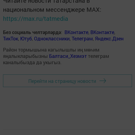
Читайте новости Татарстана в
национальном мессенджере MАХ:
https://max.ru/tatmedia
Без социаль челтәрләрдә
:
ВКонтакте
,
ВКонтакте
,
ТикТок
,
Ютуб
,
Одноклассники
,
Телеграм
,
Яндекс.Дзен
Район тормышына кагылышлы иң мөһим
яңалыкларыбызны
Балтаси_Хезмэт
телеграм
каналыбызда да укыгыз.
Перейти на страницу новости