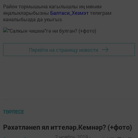
Район тормышына кагылышлы иң мөһим
яңалыкларыбызны
Балтаси_Хезмэт
телеграм
каналыбызда да укыгыз.
Перейти на страницу новости
ТӨРЛЕСЕ
Рәхәтләнеп ял иттеләр.Кемнәр? (+фото)
2 ноябрь 2019 -