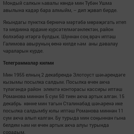
Мондый салкын һавалы көндә мин Түбән Ушма
авылына кадәр бара алмыйм, – дип җавап бирде.
Якындагы пунктка берничә мәртәбә мөрәҗәгать итеп
тә медиина ярдәме күрсәтелмәгәнлектән, район
болхәбәр итәргә булдык. Шуннан соң врач иптәш
Галимова авыруның өенә килде һәм аны дәвалау
чараларын күрде.
Телеграммалар килми
Мин 1955 елның 2 декабрендә Злотоуст шәһәрендәге
кызымы посылка салдым. Посылка өчен акча
түләгәндә район элемтә конторасы кассиры иптәш
Романова миннән 5 сум 50 тиен акча артык алган. 15
декабрь көнне мин тагын Сталинабад шәһәренә ике
посылка салдымбу юлы иптәш Романова миннән 11
сум акча алып калган. Бу турыда мин соңыннан гына
белдем һәм ни өчен артык акча алуы турында
сорадым.