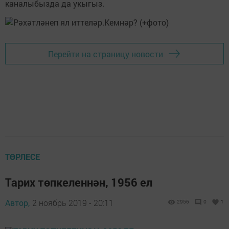
каналыбызда да укыгыз.
Перейти на страницу новости
ТӨРЛЕСЕ
Тарих төпкеленнән, 1956 ел
Автор,
2 ноябрь 2019 - 20:11
2956
0
1