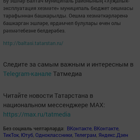
Бу эшләр Балтач муниципаль районының «Хуҗалык-
эксплуатация хезмәте» муниципаль бюджет оешмасы
тарафыннан башкарылды. Оешма хезмәткәрләренә
башкарган эшләре, ярдәмчел булулары өчен олы
рәхмәтебезне белдерәбез.
http://baltasi.tatarstan.ru/
Следите за самым важным и интересным в
Telegram-канале
Татмедиа
Читайте новости Татарстана в
национальном мессенджере MАХ:
https://max.ru/tatmedia
Без социаль челтәрләрдә
:
ВКонтакте
,
ВКонтакте
,
ТикТок
,
Ютуб
,
Одноклассники
,
Телеграм
,
Яндекс.Дзен