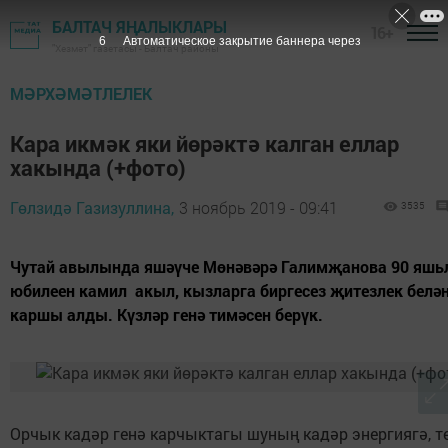
БАЛТАЧ ЯҢАЛЫКЛАРЫ
16+
5
Автоматическое закрытие баннера через
"Хезмәт" газетасы - Балтач районы
МӘРХӘМӘТЛЕЛЕК
Кара икмәк яки йөрәктә калган еллар
хакында (+фото)
Гөлзидә Газизуллина,
3 ноябрь 2019 - 09:41
3535
Чутай авылында яшәүче Мөнәвәрә Галимҗанова 90 яшь
юбилеен камил акыл, кызларга биргесез җитезлек белә
каршы алды. Күзләр генә тимәсен берүк.
Орчык кадәр генә карчыктагы шуның кадәр энергиягә, т