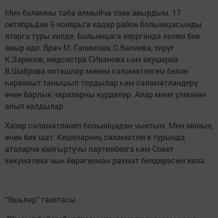
Мин баламны таба алмыйча озак авырдым. 17
октябрьдән 5 ноябрьгә кадәр район больницасынды
ятарга туры килде. Больницага керргәндә хәлем бик
авыр иде. Врач М. Галимова, С.Вәлиева, хируг
К.Зарипов, медсестра Г.Иванова һәм акушерка
В.Шаброва иптәшләр минем сәламәтлегем белән
һәрвакыт танышып тордылар һәм сәламәтләндерү
өчен барлык чараларны күрделәр. Алар мине үлемнән
алып калдылар.
Хәзер сәламәтләнеп больницадан чыктым. Мин моның
өчен бик шат. Кешеләрнең сәламәтлеге турында
аталарча кайгыртучы партиябезгз һәм Совет
хөкүмәтенә чын йөрәгемнән рәхмәт белдерәсем килә.
“Яшьләр” газетасы