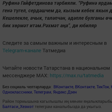
Руфинә Гайфетдинова тәрбияли. “Руфинә ярдә
генә түгел, сердәшчем дә, кызым кебек якын д
Кешелекле, ачык, таләпчән, әдәпле булганы өч
бик хөрмәт итәм.Рәхмәт аңа”, ди юбиляр
Следите за самым важным и интересным в
Telegram-канале
Татмедиа
Читайте новости Татарстана в национальном
мессенджере MАХ:
https://max.ru/tatmedia
Без социаль челтәрләрдә
:
ВКонтакте
,
ВКонтакте
,
ТикТок
,
Одноклассники
,
Телеграм
,
Яндекс.Дзен
Район тормышына кагылышлы иң мөһим яңалыкларыб
Балтаси_Хезмэт
телеграм каналыбызда да укыгыз.