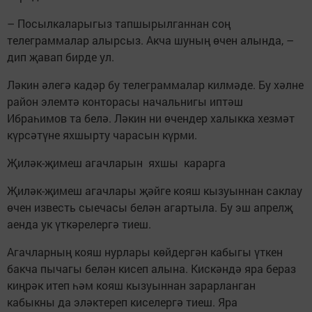
– Посылкаларыгыз тапшырылганнан соң
телеграммалар алырсыз. Акча шуның өчен алында, –
дип җавап бирде ул.
Ләкин әлегә кадәр бу телеграммалар килмәде. Бу хәлне
район элемтә конторасы начальнигы иптәш
Ибраһимов та белә. Ләкин ни өчендер халыкка хезмәт
күрсәтүне яхшырту чарасын күрми.
Җиләк-җимеш агачларын яхшы карарга
Җиләк-җимеш агачлары җәйге кояш кызуыннан саклау
өчен известь сыечасы белән агартыла. Бу эш апрелҗ
аенда ук үткәрелергә тиеш.
Агачларның кояш нурлары көйдергән кабыгы үткен
бакча пычагы белән кисеп алына. Кискәндә яра бераз
киңрәк итеп һәм кояш кызуыннан зарарланган
кабыкны да эләктереп киселергә тиеш. Яра