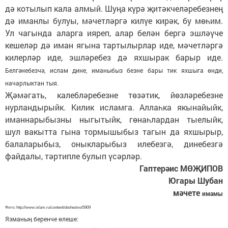
дә котылып кала алмый. Шуңа күрә җитәкчеләребезнең
дә иманлы булуы, мәчетләргә килүе кирәк, бу мөһим.
Ул чагында аларга ияреп, алар белән бергә эшләүче
кешеләр дә иман ягына тартылырлар иде, мәчетләргә
килерләр иде, эшләребез дә яхшырак барыр иде.
Белгәнебезчә, ислам дине, иманыбыз безне бары тик яхшыга өнди,
начарлыктан тыя.
Җәмәгать, калебләребезне төзәтик, йөзләребезне
нурландырыйк. Килик исламга. Аллаһка якынайыйк,
иманнарыбызны ныгытыйк, гөнаһлардан тыелыйк,
шул вакытта гына тормышыбыз тагын да яхшырыр,
балаларыбыз, оныкларыбыз илебезгә, динебезгә
файдалы, тәртипле булып үсәрләр.
Гаптерәис МӨҖИПОВ
Югары Шубан
мәчете
имамы
Фото: http://www.islam.ru/content/obshestvo/5909
Язманыӊ беренче өлеше: