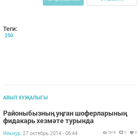
Теги:
250
АВЫЛ ХУҖАЛЫГЫ
Районыбызның уңган шоферларының
фидакарь хезмәте турында
Ильнур,
27 октябрь 2014 - 06:44
2618
0
0