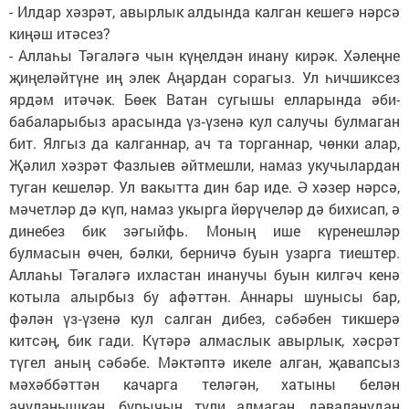
- Илдар хәзрәт, авырлык алдында калган кешегә нәрсә
киңәш итәсез?
- Аллаһы Тәгаләгә чын күңелдән инану кирәк. Хәлеңне
җиңеләйтүне иң элек Аңардан сорагыз. Ул һичшиксез
ярдәм итәчәк. Бөек Ватан сугышы елларында әби-
бабаларыбыз арасында үз‑үзенә кул салучы булмаган
бит. Ялгыз да калганнар, ач та торганнар, чөнки алар,
Җәлил хәзрәт Фазлыев әйтмешли, намаз укучылардан
туган кешеләр. Ул вакытта дин бар иде. Ә хәзер нәрсә,
мәчетләр дә күп, намаз укырга йөрүчеләр дә бихисап, ә
динебез бик зәгыйфь. Моның ише күренешләр
булмасын өчен, бәлки, берничә буын узарга тиештер.
Аллаһы Тәгаләгә ихластан инанучы буын килгәч кенә
котыла алырбыз бу афәттән. Аннары шунысы бар,
фәлән үз‑үзенә кул салган дибез, сәбәбен тикшерә
китсәң, бик гади. Күтәрә алмаслык авырлык, хәсрәт
түгел аның сәбәбе. Мәктәптә икеле алган, җавапсыз
мәхәббәттән качарга теләгән, хатыны белән
ачуланышкан, бурычын түли алмаган, дәваланудан