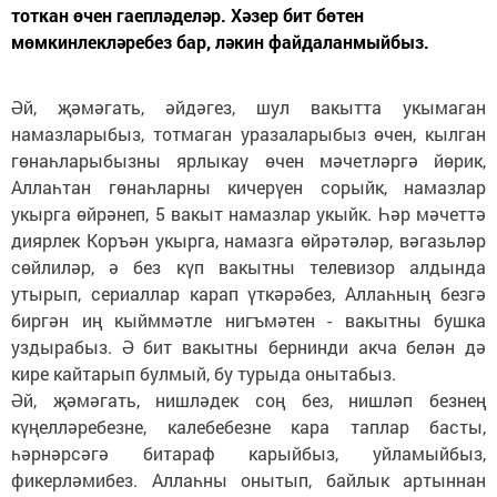
тоткан өчен гаепләделәр. Хәзер бит бөтен
мөмкинлекләребез бар, ләкин файдаланмыйбыз.
Әй, җәмәгать, әйдәгез, шул вакытта укымаган
намазларыбыз, тотмаган уразаларыбыз өчен, кылган
гөнаһларыбызны ярлыкау өчен мәчетләргә йөрик,
Аллаһтан гөнаһларны кичерүен сорыйк, намазлар
укырга өйрәнеп, 5 вакыт намазлар укыйк. Һәр мәчеттә
диярлек Коръән укырга, намазга өйрәтәләр, вәгазьләр
сөйлиләр, ә без күп вакытны телевизор алдында
утырып, сериаллар карап үткәрәбез, Аллаһның безгә
биргән иң кыйммәтле нигъмәтен - вакытны бушка
уздырабыз. Ә бит вакытны бернинди акча белән дә
кире кайтарып булмый, бу турыда онытабыз.
Әй, җәмәгать, нишләдек соң без, нишләп безнең
күңелләребезне, калебебезне кара таплар басты,
һәрнәрсәгә битараф карыйбыз, уйламыйбыз,
фикерләмибез. Аллаһны онытып, байлык артыннан