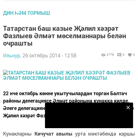
ДИН ҺӘМ ТОРМЫШ
Татарстан баш казые Җәлил хәзрәт
Фазлыев Әлмәт мөселманнары белән
очрашты
Ильнур,
26 октябрь 2014 - 12:58
2776
0
0
22 нче октябрь көнне укытучылардан торган Балтач
районы делегациясе Әлмәт районына кунакка килде.
Әлеге делегацияне Татарстан Республикасы баш казые
Безнең Яндекс Дзен каналына языл
Җәлил хәзрәт Фазлыев җитәкләде.
Подписаться
Кунакларны
Кичучат авылы
урта мәктәбендә каршы