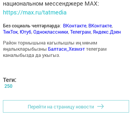
национальном мессенджере MАХ:
https://max.ru/tatmedia
Без социаль челтәрләрдә
:
ВКонтакте
,
ВКонтакте
,
ТикТок
,
Ютуб
,
Одноклассники
,
Телеграм
,
Яндекс.Дзен
Район тормышына кагылышлы иң мөһим
яңалыкларыбызны
Балтаси_Хезмэт
телеграм
каналыбызда да укыгыз.
Теги:
250
Перейти на страницу новости