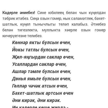
Кадерле әниебез!
Сине юбилеең белән чын күңелдән
тәбрик итәбез. Сиңа озын гомер, нык сәламәтлек, бәхет-
шатлык, күңел тынычлыгы теләп калабыз. Әтиебез
белән тигезлектә, муллыкта хәерле озын гомер
кичерүегезне телибез.
Көннәр якты булсын өчен,
Йокы татлы булсын өчен,
Җил-яңгырдан саклар өчен,
Усаллардан саклар өчен,
Ашлар тәмле булсын өчен,
Дөнья ямьле булсын өчен,
Гөлләр чәчәк атсын өчен,
Бәхет-шатлык артсын өчен
Әни кирәк, Әни кирәк.
Иң кадерле кеше җирдә -