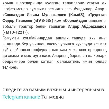
ярыш шартларында куелган таләпләрне үтәгән өч
шофер меңәр сумлык премиягә лаек булдылар. Алар -
«Сосна»дан Илһам Муллагалиев (КамАЗ), «Труд»тан
Федор Пашкеев («ГАЗ-53») һәм «Сорнай»дан
ашлыкны
арбалы трактор белән ташыган
Илдар Абдрахманов
(«МТЗ-1221»)
.
Гомумән, комбайннардан ашлык ташуда яки аны
ындырда бер урыннан икенче урынга күчерүдә хезмәт
куйган барлык шоферларның һәм механизаторларның
да хезмәте мактауга лаек. Аларның барысын да һөнәри
бәйрәмнәре белән котлап, сәламәтлек, имин юллар
телибез.
Следите за самым важным и интересным в
Telegram-канале
Татмедиа