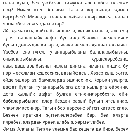
гына куып, без үзебезне тәмугка әзерлибез түгелме
соң? Ничек итеп Аллаһы Тәгалә каршында җавап
бирербез? Мизанда гөнаһларыбыз авыр килсә, ниләр
эшләрбез, кем ярдәм итәр?
Әй, җәмәгать, кайтыйк исламга, килик иманга, әле соң
түгел, тырышыйк вафат булганда 5 вакыт намаз иясе
булып дөньядан китәргә, чөнки намаз - җәннәт ачкычы.
Үзебез генә түгел, туганнарыбызны, балаларыбызны,
оныкларыбызны, күршеләребезне,
авылдашларыбызны ислам диненә, иманга өндик, бу
һәр мөселман кешесенең вазыйфасы. Хәзер кыш җитә,
өйдә эшләр аз, бакчаларда эшлисе юк. Коръән укырга,
вафат булган туганнарыбызга дога кылырга өйрәник,
дога кылыйк вафат булган әти-әниләребезгә, әби-
бабаларыбызга, алар бездән разый булып ятсыннар,
үпкәләмәсеннәр. Тагын бер нәрсәне әйтеп китәсе килә.
Безнең яраткан җитәкчеләребез бар, без аларга
иярәбез, алардан үрнәк алабыз, хөрмәтлибез.
Әмма Аллаһы Тәгалә үлемне бар кешегә дә бирә, берәү