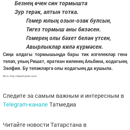
Безнең өчен син тормышта
Зур терәк, алтын тотка.
Гомер юлың озын-озак булсын,
Тигез тормыш аны бизәсен.
Гомерең олы бәхет белән үтсен,
Авырлыклар килә күрмәсен.
Сиңа алдагы тормышыңда бары тик изгелекләр генә
теләп, улың Ришат, яраткан киленең Альбина, кодагыең
Зөлфия. Бу теләкләргә олы кодагыең да кушыла.
Фото: http://cliparti.jimdo.com/
Следите за самым важным и интересным в
Telegram-канале
Татмедиа
Читайте новости Татарстана в