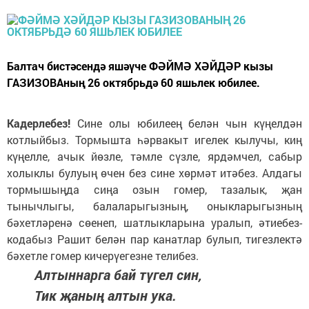
Балтач бистәсендә яшәүче ФӘЙМӘ ХӘЙДӘР кызы
ГАЗИЗОВАның 26 октябрьдә 60 яшьлек юбилее.
Кадерлебез!
Сине олы юбилеең белән чын күңелдән
котлыйбыз. Тормышта һәрвакыт игелек кылучы, киң
күңелле, ачык йөзле, тәмле сүзле, ярдәмчел, сабыр
холыклы булуың өчен без сине хөрмәт итәбез. Алдагы
тормышыңда сиңа озын гомер, тазалык, җан
тынычлыгы, балаларыгызның, оныкларыгызның
бәхетләренә сөенеп, шатлыкларына уралып, әтиебез-
кодабыз Рашит белән пар канатлар булып, тигезлектә
бәхетле гомер кичерүегезне телибез.
Алтыннарга бай түгел син,
Тик җаның алтын ука.