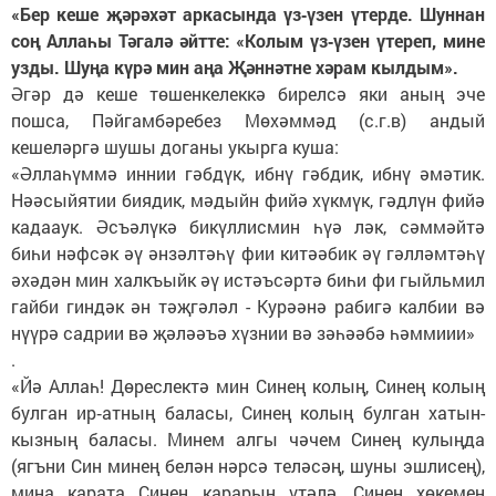
«Бер кеше җәрәхәт аркасында үз‑үзен үтерде. Шуннан
соң Аллаһы Тәгалә әйтте: «Колым үз‑үзен үтереп, мине
узды. Шуңа күрә мин аңа Җәннәтне хәрам кылдым».
Әгәр дә кеше төшенкелеккә бирелсә яки аның эче
пошса, Пәйгамбәребез Мөхәммәд (с.г.в) андый
кешеләргә шушы доганы укырга куша:
«Әллаһүммә иннии гәбдүк, ибнү гәбдик, ибнү әмәтик.
Нәәсыйятии биядик, мәдыйн фийә хүкмүк, гәдлүн фийә
кадааук. Әсъәлүкә бикүллисмин һүә ләк, сәммәйтә
биһи нәфсәк әү әнзәлтәһү фии китәәбик әү гәлләмтәһү
әхәдән мин халкъыйк әү истәъсәртә биһи фи гыйльмил
гайби гиндәк ән тәҗгәләл - Курәәнә рабигә калбии вә
нүүрә садрии вә җәләәъә хүзнии вә зәһәәбә һәммиии»
.
«Йә Аллаһ! Дөреслектә мин Синең колың, Синең колың
булган ир‑атның баласы, Синең колың булган хатын-
кызның баласы. Минем алгы чәчем Синең кулыңда
(ягъни Син минең белән нәрсә теләсәң, шуны эшлисең),
миңа карата Синең карарың үтәлә, Синең хөкемең