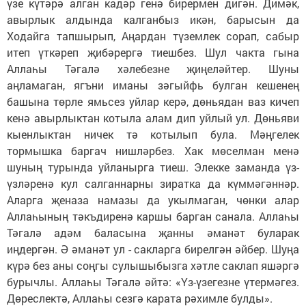
үзе күтәрә алган кадәр генә бирермен дигән. Димәк,
авырлык алдында калганбыз икән, барысын да
Ходайга тапшырып, Аңардан түземлек сорап, сабыр
итеп үткәреп җибәрергә тиешбез. Шул чакта гына
Аллаһы Тәгалә хәлебезне җиңеләйтер. Шуны
аңламаган, ягъни иманы зәгыйфь булган кешенең
башына төрле ямьсез уйлар керә, дөньядан ваз кичеп
кенә авырлыктан котыла алам дип уйлый ул. Дөньяви
кыенлыктан ничек тә котылып була. Мәңгелек
тормышка баргач нишләрбез. Хак мөселман менә
шуның турында уйланырга тиеш. Элекке заманда үз-
үзләренә кул салганнарны зиратка да күммәгәннәр.
Аларга җеназа намазы да укылмаган, чөнки алар
Аллаһының тәкъдиренә каршы барган санала. Аллаһы
Тәгалә адәм баласына җанны әманәт буларак
иңдергән. Ә әманәт ул - сакларга бирелгән әйбер. Шуңа
күрә без аны соңгы сулышыбызга хәтле саклап яшәргә
бурычлы. Аллаһы Тәгалә әйтә: «Үз-үзегезне үтермәгез.
Дөреслектә, Аллаһы сезгә карата рәхимле булды».