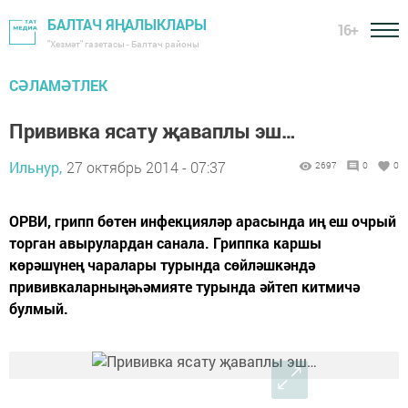
БАЛТАЧ ЯҢАЛЫКЛАРЫ
16+
"Хезмәт" газетасы - Балтач районы
СӘЛАМӘТЛЕК
Прививка ясату җаваплы эш…
Ильнур,
27 октябрь 2014 - 07:37
2697
0
0
ОРВИ, грипп бөтен инфекцияләр арасында иң еш очрый
торган авырулардан санала. Гриппка каршы
көрәшүнең чаралары турында сөйләшкәндә
прививкаларныңәһәмияте турында әйтеп китмичә
булмый.