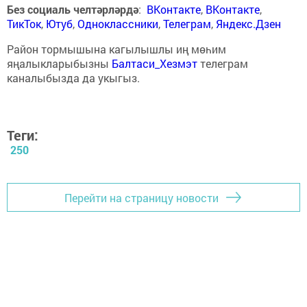
Без социаль челтәрләрдә
:
ВКонтакте
,
ВКонтакте
,
ТикТок
,
Ютуб
,
Одноклассники
,
Телеграм
,
Яндекс.Дзен
Район тормышына кагылышлы иң мөһим
яңалыкларыбызны
Балтаси_Хезмэт
телеграм
каналыбызда да укыгыз.
Теги:
250
Перейти на страницу новости