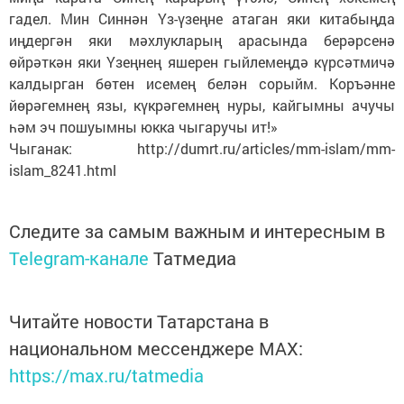
гадел. Мин Синнән Үз-үзеңне атаган яки китабыңда
иңдергән яки мәхлукларың арасында берәрсенә
өйрәткән яки Үзеңнең яшерен гыйлемеңдә күрсәтмичә
калдырган бөтен исемең белән сорыйм. Коръәнне
йөрәгемнең язы, күкрәгемнең нуры, кайгымны ачучы
һәм эч пошуымны юкка чыгаручы ит!»
Чыганак: http://dumrt.ru/articles/mm-islam/mm-
islam_8241.html
Следите за самым важным и интересным в
Telegram-канале
Татмедиа
Читайте новости Татарстана в
национальном мессенджере MАХ:
https://max.ru/tatmedia