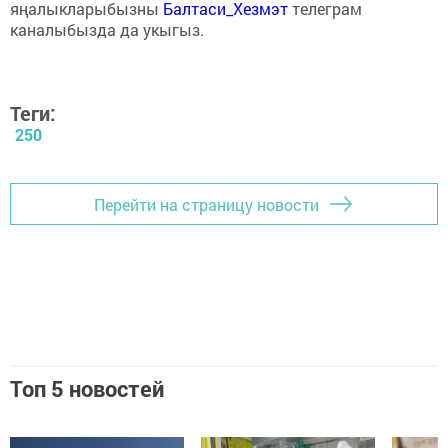
яңалыкларыбызны
Балтаси_Хезмэт
телеграм
каналыбызда да укыгыз.
Теги:
250
Перейти на страницу новости
Топ 5 новостей