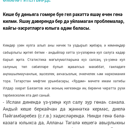
Кеше бу дөньяга гомере буе гел рәхәттә яшәү өчен генә
килми. Яшәү дәверендә бер дә уйламаган проблемалар,
кайгы-хәсрәтләргә юлыга адәм баласы.
Кемдер үзен кулга алып аны ничек тә уздырып җибәрә, ә кемнеңдер
сабырлыгы җитеп бетми - андыйлар хәтта үз-үзләренә кул салуга кадәр
барып җитә. Статистика мәгълүматларына күз салсаң, үз‑үзенә кул
салуның төп сәбәпләре булып җавапсыз мәхәббәт, гаиләдәге
аңлашылмаучанлык, эшсезлек, акчасызлык, эчкечелек һәм наркомания
тора. Татарстан мөфтие урынбасары, «Ярдәм» мәчете имам хатибы
Илдар хәзрәт Баязитов исә моның нигезендә иң беренче чиратта рухи
тәрбиясезлек ята дип саный.
- Ислам динендә үз‑үзеңә кул салу зур гөнаһ санала.
Андый кеше беркайчан да җәннәткә кермәс, диелә
Пәйгамбәребез (с.г.в.) хәдисләрендә. Нинди генә бәла-
казага юлыкса да, Аллаһы Тәгалә кешегә авырлыкны