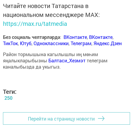
Читайте новости Татарстана в
национальном мессенджере MАХ:
https://max.ru/tatmedia
Без социаль челтәрләрдә
:
ВКонтакте
,
ВКонтакте
,
ТикТок
,
Ютуб
,
Одноклассники
,
Телеграм
,
Яндекс.Дзен
Район тормышына кагылышлы иң мөһим
яңалыкларыбызны
Балтаси_Хезмэт
телеграм
каналыбызда да укыгыз.
Теги:
250
Перейти на страницу новости