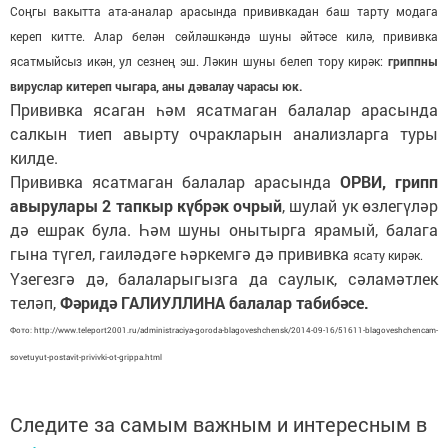
Соңгы вакытта ата-аналар арасында прививкадан баш тарту модага
кереп китте. Алар белән сөйләшкәндә шуны әйтәсе килә, прививка
ясатмыйсыз икән, ул сезнең эш. Ләкин шуны белеп тору кирәк:
гриппны
вируслар китереп чыгара, аны дәвалау чарасы юк.
Прививка ясаган һәм ясатмаган балалар арасында
салкын тиеп авырту очракларын анализларга туры
килде.
Прививка ясатмаган балалар арасында
ОРВИ, грипп
авырулары 2 тапкыр күбрәк очрый
, шулай ук өзлегүләр
дә ешрак була. Һәм шуны онытырга ярамый, балага
гына түгел, гаиләдәге һәркемгә дә прививка
ясату кирәк.
Үзегезгә дә, балаларыгызга да саулык, сәламәтлек
теләп,
Фәридә ГАЛИУЛЛИНА балалар табибәсе.
Фото: http://www.teleport2001.ru/administraciya-goroda-blagoveshchensk/2014-09-16/51611-blagoveshchencam-
sovetuyut-postavit-privivki-ot-grippa.html
Следите за самым важным и интересным в