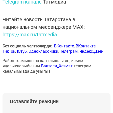
Telegram-канале
Татмедиа
Читайте новости Татарстана в
национальном мессенджере MАХ:
https://max.ru/tatmedia
Без социаль челтәрләрдә
:
ВКонтакте
,
ВКонтакте
,
ТикТок
,
Ютуб
,
Одноклассники
,
Телеграм
,
Яндекс.Дзен
Район тормышына кагылышлы иң мөһим
яңалыкларыбызны
Балтаси_Хезмэт
телеграм
каналыбызда да укыгыз.
Оставляйте реакции