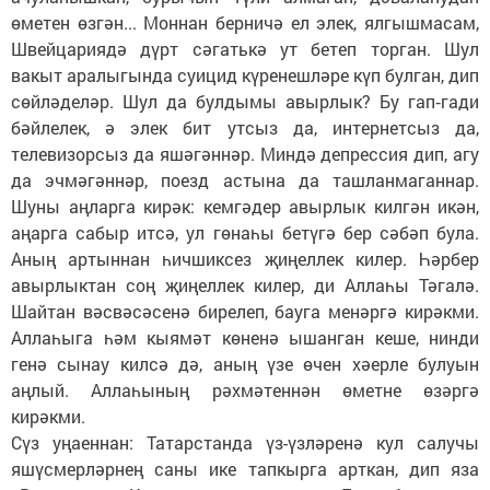
өметен өзгән... Моннан берничә ел элек, ялгышмасам,
Швейцариядә дүрт сәгатькә ут бетеп торган. Шул
вакыт аралыгында суицид күренешләре күп булган, дип
сөйләделәр. Шул да булдымы авырлык? Бу гап‑гади
бәйлелек, ә элек бит утсыз да, интернетсыз да,
телевизорсыз да яшәгәннәр. Миндә депрессия дип, агу
да эчмәгәннәр, поезд астына да ташланмаганнар.
Шуны аңларга кирәк: кемгәдер авырлык килгән икән,
аңарга сабыр итсә, ул гөнаһы бетүгә бер сәбәп була.
Аның артыннан һичшиксез җиңеллек килер. Һәрбер
авырлыктан соң җиңеллек килер, ди Аллаһы Тәгалә.
Шайтан вәсвәсәсенә бирелеп, бауга менәргә кирәкми.
Аллаһыга һәм кыямәт көненә ышанган кеше, нинди
генә сынау килсә дә, аның үзе өчен хәерле булуын
аңлый. Аллаһының рәхмәтеннән өметне өзәргә
кирәкми.
Сүз уңаеннан: Татарстанда үз-үзләренә кул салучы
яшүсмерләрнең саны ике тапкырга арткан, дип яза