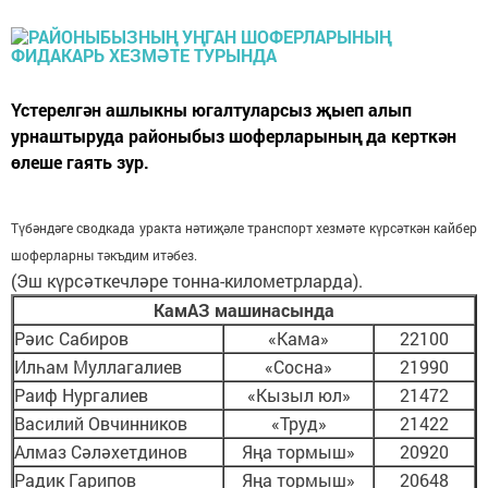
Үстерелгән ашлыкны югалтуларсыз җыеп алып
урнаштыруда районыбыз шоферларының да керткән
өлеше гаять зур.
Түбәндәге сводкада уракта нәтиҗәле транспорт хезмәте күрсәткән кайбер
шоферларны тәкъдим итәбез.
(Эш күрсәткечләре тонна-километрларда).
КамАЗ машинасында
Рәис Сабиров
«Кама»
22100
Илһам Муллагалиев
«Сосна»
21990
Раиф Нургалиев
«Кызыл юл»
21472
Василий Овчинников
«Труд»
21422
Алмаз Сәләхетдинов
Яңа тормыш»
20920
Радик Гарипов
Яңа тормыш»
20648