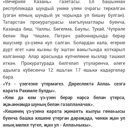
«Вечерняя Казань» газетасы. Ел башыннан
республикада шундый унике үлем очрагы теркәлгән
(узган елның шундый ук чорында ул бишәү булган).
Татарстан прокуратурасы мәгълүматлары буенча,
Казанда биш, Чаллы, Бөгелмә, Баулы, Тукай, Чүпрәле
белән Яңа Чишмә, Питрәч районнарында берәр
яшүсмер үз‑үзенә кул салган. Болардан кала, егерме
дүрт егет һәм кызны бу эштән вакытында коткарып
калганнар. Алар арасында күпчелекне кызлар тәшкил
иткән. Прокуратурада билгеләп үтүләренчә, әлеге
адымга күбесенчә 12 яшьтән 17 яшькә кадәргеләр
бара.
«Үз - үзегезне үтермәгез. Дөреслектә Аллаһ сезгә
карата Рәхимле булды».
«Кем дә кем үз‑үзен берәр нәрсә белән үтерсә,
җәһәннәмдә шуның белән газапланачак».
«Кешенең үз‑үзенә карата җинаять кылуы гөнаһысы
буенча башка кешене үтергән дәрәҗәдә, чөнки җан ул
аның милке түгел, җан ул - Аллаһныкы».