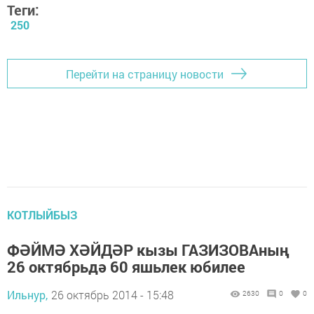
Теги:
250
Перейти на страницу новости
КОТЛЫЙБЫЗ
ФӘЙМӘ ХӘЙДӘР кызы ГАЗИЗОВАның
26 октябрьдә 60 яшьлек юбилее
Ильнур,
26 октябрь 2014 - 15:48
2630
0
0