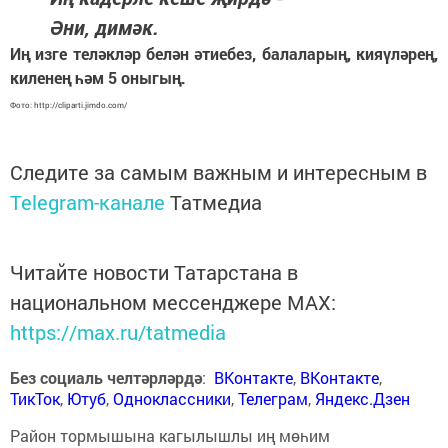
Әни, димәк.
Иң изге теләкләр белән әтиебез, балаларың, кияүләрең,
киленең һәм 5 оныгың.
Фото: http://cliparti.jimdo.com/
Следите за самым важным и интересным в
Telegram-канале
Татмедиа
Читайте новости Татарстана в
национальном мессенджере MАХ:
https://max.ru/tatmedia
Без социаль челтәрләрдә
:
ВКонтакте
,
ВКонтакте
,
ТикТок
,
Ютуб
,
Одноклассники
,
Телеграм
,
Яндекс.Дзен
Район тормышына кагылышлы иң мөһим