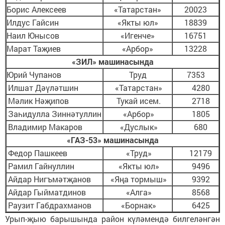
Борис Алексеев
«Татарстан»
20023
Илдус Гайсин
«Якты юл»
18839
Наил Юнысов
«Игенче»
16751
Марат Таҗиев
«Арбор»
13228
«ЗИЛ» машинасында
Юрий Чупанов
Труд
7353
Илшат Дәүләтшин
«Татарстан»
4280
Мәлик Нәҗипов
Тукай исем.
2718
Заһидулла Зиннәтуллин
«Арбор»
1805
Владимир Макаров
«Дуслык»
680
«ГАЗ-53» машинасында
Федор Пашкеев
«Труд»
12179
Рамил Гайнуллин
«Якты юл»
9496
Айдар Нигъмәтҗанов
«Яңа тормыш»
9392
Айдар Гыйматдинов
«Алга»
8568
Раузит Габдрахманов
«Борнак»
6425
Урып-җыю барышында район күләмендә билгеләнгән