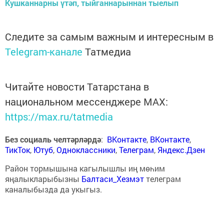
Кушканнарны үтәп, тыйганнарыннан тыелып
Следите за самым важным и интересным в
Telegram-канале
Татмедиа
Читайте новости Татарстана в
национальном мессенджере MАХ:
https://max.ru/tatmedia
Без социаль челтәрләрдә
:
ВКонтакте
,
ВКонтакте
,
ТикТок
,
Ютуб
,
Одноклассники
,
Телеграм
,
Яндекс.Дзен
Район тормышына кагылышлы иң мөһим
яңалыкларыбызны
Балтаси_Хезмэт
телеграм
каналыбызда да укыгыз.