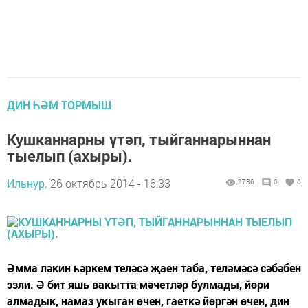
ДИН ҺӘМ ТОРМЫШ
Кушканнарны үтәп, тыйганнарыннан
тыелып (ахыры).
Ильнур,
26 октябрь 2014 - 16:33
2786
0
0
Әмма ләкин һәркем теләсә җаен таба, теләмәсә сәбәбен
эзли. Ә бит яшь вакытта мәчетләр булмады, йөри
алмадык, намаз укыган өчен, гаеткә йөргән өчен, дин