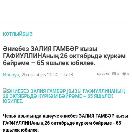
КОТЛЫЙБЫЗ
Әниебез ЗАЛИЯ ГАМБӘР кызы
ГАФИУЛЛИНАның 26 октябрьдә күркәм
бәйрәме – 65 яшьлек юбилее.
Ильнур,
26 октябрь 2014 - 15:18
2750
0
0
Чепья авылында яшәүче әниебез ЗАЛИЯ ГАМБӘР кызы
ГАФИУЛЛИНАның 26 октябрьдә күркәм бәйрәме - 65
яшьлек юбилее.